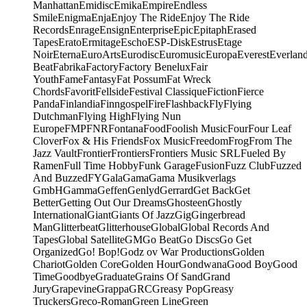
Manhattan
Emidisc
Emika
Empire
Endless
Smile
Enigma
Enja
Enjoy The Ride
Enjoy The Ride
Records
Enrage
Ensign
Enterprise
Epic
Epitaph
Erased
Tapes
Erato
Ermitage
Escho
ESP-Disk
Estrus
Etage
Noir
Eterna
EuroArts
Eurodisc
Euromusic
Europa
Everest
Everlan
Beat
Fabrika
Factory
Factory Benelux
Fair
Youth
Fame
Fantasy
Fat Possum
Fat Wreck
Chords
Favorit
Fellside
Festival Classique
Fiction
Fierce
Panda
Finlandia
Finngospel
Fire
Flashback
Fly
Flying
Dutchman
Flying High
Flying Nun
Europe
FMP
FNR
Fontana
Food
Foolish Music
Four
Four Leaf
Clover
Fox & His Friends
Fox Music
Freedom
Frog
From The
Jazz Vault
Frontier
Frontiers
Frontiers Music SRL
Fueled By
Ramen
Full Time Hobby
Funk Garage
Fusion
Fuzz Club
Fuzzed
And Buzzed
FY
Gala
Gama
Gama Musikverlags
GmbH
Gamma
Geffen
Genlyd
Gerrard
Get Back
Get
Better
Getting Out Our Dreams
Ghosteen
Ghostly
International
Giant
Giants Of Jazz
Gig
Gingerbread
Man
Glitterbeat
Glitterhouse
Global
Global Records And
Tapes
Global Satellite
GM
Go Beat
Go Discs
Go Get
Organized
Go! Bop!
Godz ov War Productions
Golden
Chariot
Golden Core
Golden Hour
Gondwana
Good Boy
Good
Time
Goodbye
Graduate
Grains Of Sand
Grand
Jury
Grapevine
Grappa
GRC
Greasy Pop
Greasy
Truckers
Greco-Roman
Green Line
Green