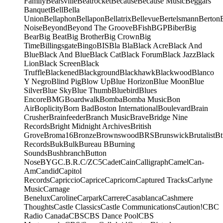
Family
Bearsville
Beatrocket
Because
Because Music
Beggars
Banquet
Bell
Bella
Union
Bellaphon
Bellapon
Bellatrix
Bellevue
Bertelsmann
Berton
Noise
Beyond
Beyond The Groove
BFish
BGP
Biber
Big
Bear
Big Beat
Big Brother
Big Crown
Big
Time
Billingsgate
Bingo
BIS
Bla Bla
Black Acre
Black And
Blue
Black And Blue
Black Cat
Black Forum
Black Jazz
Black
Lion
Black Screen
Black
Truffle
Blackened
Blackground
Blackhawk
Blackwood
Blanco
Y Negro
Blind Pig
Blow Up
Blue Horizon
Blue Moon
Blue
Silver
Blue Sky
Blue Thumb
Bluebird
Blues
Encore
BMG
Boardwalk
Bomba
Bomba Music
Bon
Air
Boplicity
Born Bad
Boston International
Boulevard
Brain
Crusher
Brainfeeder
Branch Music
Brave
Bridge Nine
Records
Bright Midnight Archives
British
Grove
Broma16
Bronze
Brownswood
BRS
Brunswick
Brutalist
Bt
Records
Buk
Bulk
Bureau B
Burning
Sounds
Bushbranch
Button
Nose
BYG
C.B.R.
C/Z
C5
Cadet
Cain
Calligraph
Camel
Can-
Am
Candid
Capitol
Records
Capriccio
Caprice
Capricorn
Captured Tracks
Carlyne
Music
Carnage
Benelux
Caroline
Carpark
Carrere
Casablanca
Cashmere
Thoughts
Castle Classics
Castle Communications
Caution!
CBC
Radio Canada
CBS
CBS Dance Pool
CBS