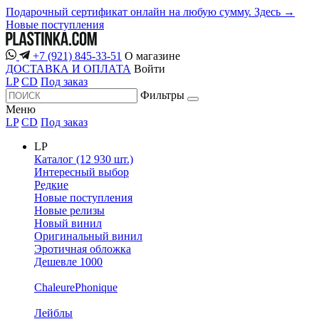
Подарочный сертификат онлайн на любую сумму. Здесь →
Новые поступления
+7 (921) 845-33-51
О магазине
ДОСТАВКА И ОПЛАТА
Войти
LP
CD
Под заказ
Фильтры
Меню
LP
CD
Под заказ
LP
Каталог (12 930 шт.)
Интересный выбор
Редкие
Новые поступления
Новые релизы
Новый винил
Оригинальный винил
Эротичная обложка
Дешевле 1000
ChaleurePhonique
Лейблы