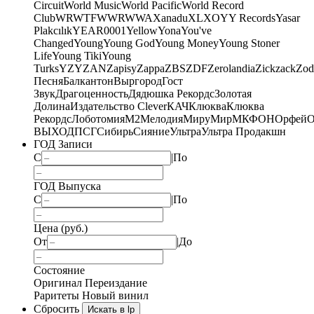
Circuit
World Music
World Pacific
World Record
Club
WRWTFWWR
WWA
Xanadu
XL
XO
Y
Y Records
Yasar
Plakcılık
YEAR0001
Yellow
Yona
You've
Changed
Young
Young God
Young Money
Young Stoner
Life
Young Tiki
Young
Turks
YZY
ZAN
Zapisy
Zappa
ZBS
ZDF
Zerolandia
Zickzack
Zod
Песня
Балкантон
Выргород
Гост
Звук
Драгоценность
Дядюшка Рекордс
Золотая
Долина
Издательство Clever
КАЧ
Клюква
Клюква
Рекордс
Лоботомия
М2
Мелодия
МируМир
МКФОН
Орфей
О
ВЫХОД
ПСГ
Сибирь
Сияние
Ультра
Ультра Продакшн
ГОД Записи
С
|
По
ГОД Выпуска
С
|
По
Цена (руб.)
От
|
До
Состояние
Оригинал
Переиздание
Раритеты
Новый винил
Сбросить
Искать в lp