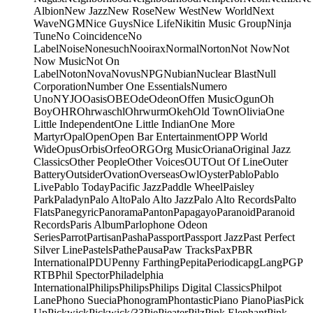
Albion
New Jazz
New Rose
New West
New World
Next
Wave
NGM
Nice Guys
Nice Life
Nikitin Music Group
Ninja
Tune
No Coincidence
No
Label
Noise
Nonesuch
Nooirax
Normal
Norton
Not Now
Not
Now Music
Not On
Label
Noton
Nova
Novus
NPG
Nubian
Nuclear Blast
Null
Corporation
Number One Essentials
Numero
Uno
NYJO
Oasis
OBE
Ode
Odeon
Offen Music
Ogun
Oh
Boy
OHR
Ohrwaschl
Ohrwurm
Okeh
Old Town
Olivia
One
Little Independent
One Little Indian
One More
Martyr
Opal
Open
Open Bar Entertainment
OPP World
Wide
Opus
Orbis
Orfeo
ORG
Org Music
Oriana
Original Jazz
Classics
Other People
Other Voices
OUT
Out Of Line
Outer
Battery
Outsider
Ovation
Overseas
Owl
Oyster
Pablo
Pablo
Live
Pablo Today
Pacific Jazz
Paddle Wheel
Paisley
Park
Paladyn
Palo Alto
Palo Alto Jazz
Palo Alto Records
Palto
Flats
Panegyric
Panorama
Panton
Papagayo
Paranoid
Paranoid
Records
Paris Album
Parlophone Odeon
Series
Parrot
Partisan
Pasha
Passport
Passport Jazz
Past Perfect
Silver Line
Pastels
Pathe
Pausa
Paw Tracks
Pax
PBR
International
PDU
Penny Farthing
Pepita
Periodica
pgLang
PGP
RTB
Phil Spector
Philadelphia
International
Philips
Philips
Philips Digital Classics
Philpot
Lane
Phono Suecia
Phonogram
Phontastic
Piano Piano
Pias
Pick
Up
Pickwick
Pickwick/33
Pie
Pieater
Pilz
Pink Elephant
Pink