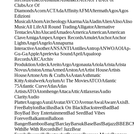
Clubs
Ace Of
Diamonds
Acorn
ACT
Ada
Affinity
AFM
Aftermath
Agos
Agos
Edizioni
Musicali
Ahorn
Aircheology
Akarma
Ala
Aladin
Alien
Aliso
Aliso
Music
All Life
All Round Trading
Alligator
Alternative
Tentacles
Alto
Alucard
Amadeo
America
American
American
Clave
Amiga
Ampex
Ampex Records
Amulet
Anchor
Anchor
Lights
Angel
Angelo
Annapurna
Interactive
Another
ANS
ANTI
Antilles
Antrop
ANWO
AOI
Ap-
Gu-Ga
Apple
Aprelevka Sound
April
Aqualoop
Records
ARC
Archiv
Produktion
Ardeck
Areito
Argo
Argonauta
Ariola
Arista
Arista
Novus
Ariston
Arma
Armed
Arston
Art
Artist House
Artists
House
Artone
Arts & Crafts
As
Astan
Asthmatic
Kitty
Astralwerk
Asylum
At The Movies
ATCO
Atlantic
75
Atlantic Curve
Atlas
Atlas
Artists
ATO
Atomhenge
Attaca
Attic
Attlaxeras
Audio
Clarity
Audio
Platter
Augogo
Aural
Avatar
AVCO
Avenue
Awal
Aware
Axis
B.
Free
Babylon
Bacillus
Back On Black
Backstreet
Bad
Bad
Boy
Bad Boy Entertainment
Bad Seed
Bad Vibes
Forever
Balkanton
Balloon
Banger
Bamboo
Bang!
Barclay
Barsuk
Base
Basf
Batjazz
BBE
BC
With
Be With Records
Be! Jazz
Bear