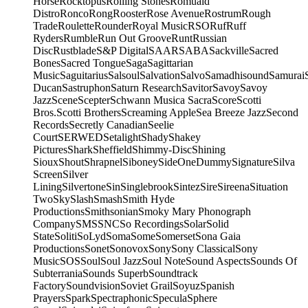
Horse
Rocktopus
Rolling Stones
Romuald
Distro
Ronco
Rong
Rooster
Rose Avenue
Rostrum
Rough
Trade
Roulette
Rounder
Royal Music
RSO
Ruf
Ruff
Ryders
Rumble
Run Out Groove
Runt
Russian
Disc
Rustblade
S&P Digital
SAAR
SABA
Sackville
Sacred
Bones
Sacred Tongue
Saga
Sagittarian
Music
Saguitarius
Salsoul
Salvation
Salvo
Samadhisound
Samurai
Ducan
Sastruphon
Saturn Research
Savitor
Savoy
Savoy
Jazz
Scene
Scepter
Schwann Musica Sacra
Score
Scotti
Bros.
Scotti Brothers
Screaming Apple
Sea Breeze Jazz
Second
Records
Secretly Canadian
Seelie
Court
SERWED
Setalight
Shady
Shakey
Pictures
Shark
Sheffield
Shimmy-Disc
Shining
Sioux
Shout
Shrapnel
Siboney
SideOneDummy
Signature
Silva
Screen
Silver
Lining
Silvertone
Sin
Singlebrook
Sintez
Sire
Sireena
Situation
Two
Sky
Slash
Smash
Smith Hyde
Productions
Smithsonian
Smoky Mary Phonograph
Company
SMS
SNC
So Recordings
Solar
Solid
State
Soliti
SoLyd
Soma
Some
Somerset
Sona Gaia
Productions
Sonet
Sonovox
Sony
Sony Classical
Sony
Music
SOS
Soul
Soul Jazz
Soul Note
Sound Aspects
Sounds Of
Subterrania
Sounds Superb
Soundtrack
Factory
Soundvision
Soviet Grail
Soyuz
Spanish
Prayers
Spark
Spectraphonic
Specula
Sphere