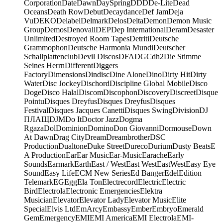
Corporation
Date
Dawn
DaySpring
DDD
De-Lite
Dead
Oceans
Death Row
Debut
Decaydance
Def Jam
Deja
Vu
DEKO
Delabel
Delmark
Delos
Delta
Demon
Demon Music
Group
Demos
Denovali
DEP
Dep International
Deram
Desaster
Unlimited
Destroyed Room Tapes
Detriti
Deutsche
Grammophon
Deutsche Harmonia Mundi
Deutscher
Schallplattenclub
Devil Discos
DFA
DGC
dh2
Die Stimme
Seines Herrn
Different
Diggers
Factory
Dimensions
Dindisc
Dine Alone
Dino
Dirty Hit
Dirty
Water
Disc Jockey
Dischord
Discipline Global Mobile
Disco
Doge
Disco Halal
Discom
Discophon
Discovery
Discreet
Disque
Pointu
Disques Dreyfus
Disques Dreyfus
Disques
Festival
Disques Jacques Canetti
Disques Swing
Division
DJ
ПЛАЩ
DJM
Do It
Doctor Jazz
Dogma
Rgaza
Dol
Dominion
Domino
Don Giovanni
Dormouse
Down
At Dawn
Drag City
Dream
Dreambrother
DSC
Production
Dualtone
Duke Street
Dureco
Durium
Dusty Beats
E
A Production
Ear
Ear Music
Ear-Music
Earache
Early
Sounds
Earmark
Earth
East / West
East West
EastWest
Easy Eye
Sound
Easy Life
ECM New Series
Ed Banger
Edel
Edition
Telemark
EG
Egg
Ela Ton
Electrecord
Electric
Electric
Bird
Electrola
Electronic Emergencies
Elektra
Musician
Elevator
Elevator Lady
Elevator Music
Elite
Special
Elvis Ltd
EmArcy
Embassy
Ember
Embryo
Emerald
Gem
Emergency
EMI
EMI America
EMI Electrola
EMI-