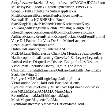
Story
Jazz4ever
Jazzland
Jazzpoint
Jazztone
JB
JCOA
JDC
Jet
Jeton
Music
Joy
JSP
Jugodisk
Jugoton
Jupiter
Justin Time
JVC
K
Scope
K-Tel
Kabuki
Kama Sutra
Kapp
Karkia
Mistika
Karussell
Kavardak
Ken
Kent
Keytone
Kid
Katana
KIDina KORNER
Kill Rock
Stars
King
Kingsize
Kirshner
Kismet
Kitchenware
Kitty-
Yo
Klangbad
Klangstelle
Klein
Klimt
Kling Klang
Kling
Klong
Knappe
Koala
Kompakt
Kong
Kopf
Korova
Kozmik
Artifactz
Kranky
Krem
Krunk
Kscope
Kuckuck
KultFront
Kurone
Voce Del Padrone
La Voix De Son Maitre
Lacquer
Pizza
LaFace
Lakeshore
Lamb
Unlimited
Lamborghini
Lantern
LASER
MEDIA
LateNightTales
Le Chant Du Monde
Le Jazz Cool
Le
Narthecophore
Leaf
Learning Curve
Left Ear
Legacy
Legendary
Artists
Leo
Les Disques
Les Disques Bongo Joe
Les Disques
Victo
Lewis
Liberation
Liberty
Light In The Attic
Lil'
Chief
Lilith
Limelight
Line
Line/OutLine
Link
Little David
Little
Star
Little Wing Of
Refugees
LMLR
Lofi
Logic
Logo
Lollipop
Loma
Vista
London
Long Hair
Look Back
Lotus
Lotus
Eye
Lou
Loud
Love
Lovely Music
LoveTap
Luaka Bop
Lucky
Pigs
M&L
M2
M2BA
MA
MA Music
Mac's
Record
Machina
Madfish
Magenta
Magic
Music
Magnet
Magnetic Loft
Main
Event
Mainstream
MAM
Mama Barley
Mama Told