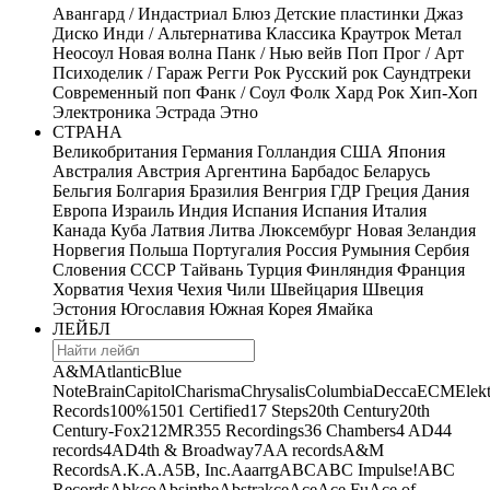
Авангард / Индастриал
Блюз
Детские пластинки
Джаз
Диско
Инди / Альтернатива
Классика
Краутрок
Метал
Неосоул
Новая волна
Панк / Нью вейв
Поп
Прог / Арт
Психоделик / Гараж
Регги
Рок
Русский рок
Саундтреки
Современный поп
Фанк / Соул
Фолк
Хард Рок
Хип-Хоп
Электроника
Эстрада
Этно
СТРАНА
Великобритания
Германия
Голландия
США
Япония
Австралия
Австрия
Аргентина
Барбадос
Беларусь
Бельгия
Болгария
Бразилия
Венгрия
ГДР
Греция
Дания
Европа
Израиль
Индия
Испания
Испания
Италия
Канада
Куба
Латвия
Литва
Люксембург
Новая Зеландия
Норвегия
Польша
Португалия
Россия
Румыния
Сербия
Словения
СССР
Тайвань
Турция
Финляндия
Франция
Хорватия
Чехия
Чехия
Чили
Швейцария
Швеция
Эстония
Югославия
Южная Корея
Ямайка
ЛЕЙБЛ
A&M
Atlantic
Blue
Note
Brain
Capitol
Charisma
Chrysalis
Columbia
Decca
ECM
Elek
Records
100%
1501 Certified
17 Steps
20th Century
20th
Century-Fox
21
2MR
355 Recordings
36 Chambers
4 AD
44
records
4AD
4th & Broadway
7A
A records
A&M
Records
A.K.A.
A5B, Inc.
Aaarrg
ABC
ABC Impulse!
ABC
Records
Abkco
Absinthe
Abstrakce
Ace
Ace Fu
Ace of