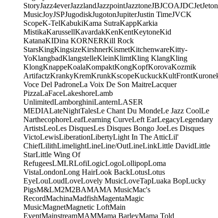
Story
Jazz4ever
Jazzland
Jazzpoint
Jazztone
JB
JCOA
JDC
Jet
Jeton
Music
Joy
JSP
Jugodisk
Jugoton
Jupiter
Justin Time
JVC
K
Scope
K-Tel
Kabuki
Kama Sutra
Kapp
Karkia
Mistika
Karussell
Kavardak
Ken
Kent
Keytone
Kid
Katana
KIDina KORNER
Kill Rock
Stars
King
Kingsize
Kirshner
Kismet
Kitchenware
Kitty-
Yo
Klangbad
Klangstelle
Klein
Klimt
Kling Klang
Kling
Klong
Knappe
Koala
Kompakt
Kong
Kopf
Korova
Kozmik
Artifactz
Kranky
Krem
Krunk
Kscope
Kuckuck
KultFront
Kurone
Voce Del Padrone
La Voix De Son Maitre
Lacquer
Pizza
LaFace
Lakeshore
Lamb
Unlimited
Lamborghini
Lantern
LASER
MEDIA
LateNightTales
Le Chant Du Monde
Le Jazz Cool
Le
Narthecophore
Leaf
Learning Curve
Left Ear
Legacy
Legendary
Artists
Leo
Les Disques
Les Disques Bongo Joe
Les Disques
Victo
Lewis
Liberation
Liberty
Light In The Attic
Lil'
Chief
Lilith
Limelight
Line
Line/OutLine
Link
Little David
Little
Star
Little Wing Of
Refugees
LMLR
Lofi
Logic
Logo
Lollipop
Loma
Vista
London
Long Hair
Look Back
Lotus
Lotus
Eye
Lou
Loud
Love
Lovely Music
LoveTap
Luaka Bop
Lucky
Pigs
M&L
M2
M2BA
MA
MA Music
Mac's
Record
Machina
Madfish
Magenta
Magic
Music
Magnet
Magnetic Loft
Main
Event
Mainstream
MAM
Mama Barley
Mama Told