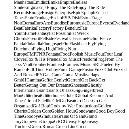
Manhattan
Emidisc
Emika
Empire
Endless
Smile
Enigma
Enja
Enjoy The Ride
Enjoy The Ride
Records
Enrage
Ensign
Enterprise
Epic
Epitaph
Erased
Tapes
Erato
Ermitage
Escho
ESP-Disk
Estrus
Etage
Noir
Eterna
EuroArts
Eurodisc
Euromusic
Europa
Everest
Everlan
Beat
Fabrika
Factory
Factory Benelux
Fair
Youth
Fame
Fantasy
Fat Possum
Fat Wreck
Chords
Favorit
Fellside
Festival Classique
Fiction
Fierce
Panda
Finlandia
Finngospel
Fire
Flashback
Fly
Flying
Dutchman
Flying High
Flying Nun
Europe
FMP
FNR
Fontana
Food
Foolish Music
Four
Four Leaf
Clover
Fox & His Friends
Fox Music
Freedom
Frog
From The
Jazz Vault
Frontier
Frontiers
Frontiers Music SRL
Fueled By
Ramen
Full Time Hobby
Funk Garage
Fusion
Fuzz Club
Fuzzed
And Buzzed
FY
Gala
Gama
Gama Musikverlags
GmbH
Gamma
Geffen
Genlyd
Gerrard
Get Back
Get
Better
Getting Out Our Dreams
Ghosteen
Ghostly
International
Giant
Giants Of Jazz
Gig
Gingerbread
Man
Glitterbeat
Glitterhouse
Global
Global Records And
Tapes
Global Satellite
GM
Go Beat
Go Discs
Go Get
Organized
Go! Bop!
Godz ov War Productions
Golden
Chariot
Golden Core
Golden Hour
Gondwana
Good Boy
Good
Time
Goodbye
Graduate
Grains Of Sand
Grand
Jury
Grapevine
Grappa
GRC
Greasy Pop
Greasy
Truckers
Greco-Roman
Green Line
Green