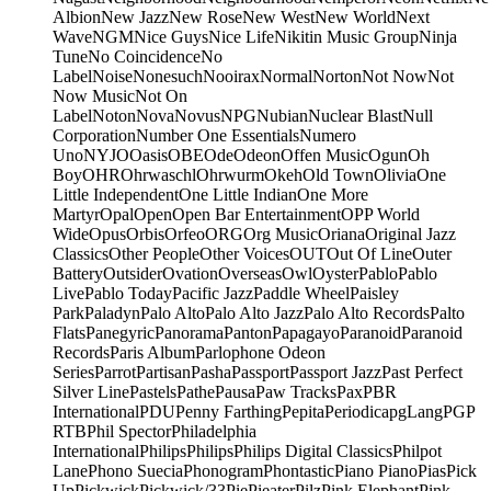
Albion
New Jazz
New Rose
New West
New World
Next
Wave
NGM
Nice Guys
Nice Life
Nikitin Music Group
Ninja
Tune
No Coincidence
No
Label
Noise
Nonesuch
Nooirax
Normal
Norton
Not Now
Not
Now Music
Not On
Label
Noton
Nova
Novus
NPG
Nubian
Nuclear Blast
Null
Corporation
Number One Essentials
Numero
Uno
NYJO
Oasis
OBE
Ode
Odeon
Offen Music
Ogun
Oh
Boy
OHR
Ohrwaschl
Ohrwurm
Okeh
Old Town
Olivia
One
Little Independent
One Little Indian
One More
Martyr
Opal
Open
Open Bar Entertainment
OPP World
Wide
Opus
Orbis
Orfeo
ORG
Org Music
Oriana
Original Jazz
Classics
Other People
Other Voices
OUT
Out Of Line
Outer
Battery
Outsider
Ovation
Overseas
Owl
Oyster
Pablo
Pablo
Live
Pablo Today
Pacific Jazz
Paddle Wheel
Paisley
Park
Paladyn
Palo Alto
Palo Alto Jazz
Palo Alto Records
Palto
Flats
Panegyric
Panorama
Panton
Papagayo
Paranoid
Paranoid
Records
Paris Album
Parlophone Odeon
Series
Parrot
Partisan
Pasha
Passport
Passport Jazz
Past Perfect
Silver Line
Pastels
Pathe
Pausa
Paw Tracks
Pax
PBR
International
PDU
Penny Farthing
Pepita
Periodica
pgLang
PGP
RTB
Phil Spector
Philadelphia
International
Philips
Philips
Philips Digital Classics
Philpot
Lane
Phono Suecia
Phonogram
Phontastic
Piano Piano
Pias
Pick
Up
Pickwick
Pickwick/33
Pie
Pieater
Pilz
Pink Elephant
Pink