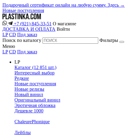
Подарочный сертификат онлайн на любую сумму. Здесь →
Новые поступления
+7 (921) 845-33-51
О магазине
ДОСТАВКА И ОПЛАТА
Войти
LP
CD
Под заказ
Поиск по каталогу
Фильтры
Меню
LP
CD
Под заказ
LP
Каталог (12 851 шт.)
Интересный выбор
Редкие
Новые поступления
Новые релизы
Новый винил
Оригинальный винил
Эротичная обложка
Дешевле 1000
ChaleurePhonique
Лейблы