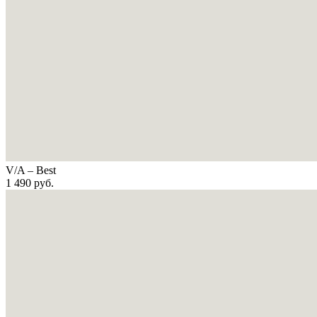
V/A – Best
1 490
руб.