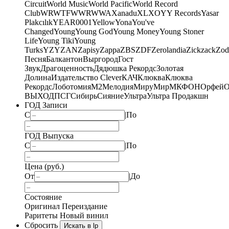
Circuit
World Music
World Pacific
World Record
Club
WRWTFWWR
WWA
Xanadu
XL
XO
Y
Y Records
Yasar
Plakcılık
YEAR0001
Yellow
Yona
You've
Changed
Young
Young God
Young Money
Young Stoner
Life
Young Tiki
Young
Turks
YZY
ZAN
Zapisy
Zappa
ZBS
ZDF
Zerolandia
Zickzack
Zod
Песня
Балкантон
Выргород
Гост
Звук
Драгоценность
Дядюшка Рекордс
Золотая
Долина
Издательство Clever
КАЧ
Клюква
Клюква
Рекордс
Лоботомия
М2
Мелодия
МируМир
МКФОН
Орфей
О
ВЫХОД
ПСГ
Сибирь
Сияние
Ультра
Ультра Продакшн
ГОД Записи
С
|
По
ГОД Выпуска
С
|
По
Цена (руб.)
От
|
До
Состояние
Оригинал
Переиздание
Раритеты
Новый винил
Сбросить
Искать в lp