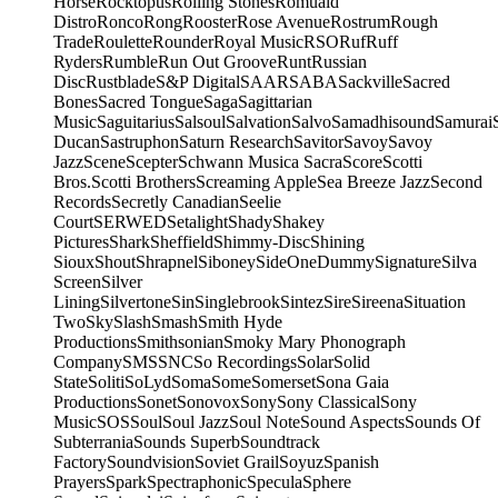
Horse
Rocktopus
Rolling Stones
Romuald
Distro
Ronco
Rong
Rooster
Rose Avenue
Rostrum
Rough
Trade
Roulette
Rounder
Royal Music
RSO
Ruf
Ruff
Ryders
Rumble
Run Out Groove
Runt
Russian
Disc
Rustblade
S&P Digital
SAAR
SABA
Sackville
Sacred
Bones
Sacred Tongue
Saga
Sagittarian
Music
Saguitarius
Salsoul
Salvation
Salvo
Samadhisound
Samurai
Ducan
Sastruphon
Saturn Research
Savitor
Savoy
Savoy
Jazz
Scene
Scepter
Schwann Musica Sacra
Score
Scotti
Bros.
Scotti Brothers
Screaming Apple
Sea Breeze Jazz
Second
Records
Secretly Canadian
Seelie
Court
SERWED
Setalight
Shady
Shakey
Pictures
Shark
Sheffield
Shimmy-Disc
Shining
Sioux
Shout
Shrapnel
Siboney
SideOneDummy
Signature
Silva
Screen
Silver
Lining
Silvertone
Sin
Singlebrook
Sintez
Sire
Sireena
Situation
Two
Sky
Slash
Smash
Smith Hyde
Productions
Smithsonian
Smoky Mary Phonograph
Company
SMS
SNC
So Recordings
Solar
Solid
State
Soliti
SoLyd
Soma
Some
Somerset
Sona Gaia
Productions
Sonet
Sonovox
Sony
Sony Classical
Sony
Music
SOS
Soul
Soul Jazz
Soul Note
Sound Aspects
Sounds Of
Subterrania
Sounds Superb
Soundtrack
Factory
Soundvision
Soviet Grail
Soyuz
Spanish
Prayers
Spark
Spectraphonic
Specula
Sphere