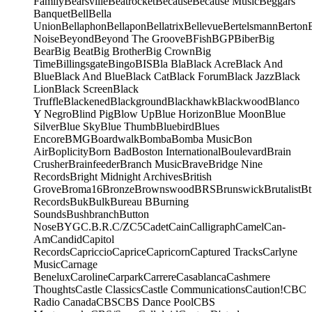
Family
Bearsville
Beatrocket
Because
Because Music
Beggars
Banquet
Bell
Bella
Union
Bellaphon
Bellapon
Bellatrix
Bellevue
Bertelsmann
Berton
Noise
Beyond
Beyond The Groove
BFish
BGP
Biber
Big
Bear
Big Beat
Big Brother
Big Crown
Big
Time
Billingsgate
Bingo
BIS
Bla Bla
Black Acre
Black And
Blue
Black And Blue
Black Cat
Black Forum
Black Jazz
Black
Lion
Black Screen
Black
Truffle
Blackened
Blackground
Blackhawk
Blackwood
Blanco
Y Negro
Blind Pig
Blow Up
Blue Horizon
Blue Moon
Blue
Silver
Blue Sky
Blue Thumb
Bluebird
Blues
Encore
BMG
Boardwalk
Bomba
Bomba Music
Bon
Air
Boplicity
Born Bad
Boston International
Boulevard
Brain
Crusher
Brainfeeder
Branch Music
Brave
Bridge Nine
Records
Bright Midnight Archives
British
Grove
Broma16
Bronze
Brownswood
BRS
Brunswick
Brutalist
Bt
Records
Buk
Bulk
Bureau B
Burning
Sounds
Bushbranch
Button
Nose
BYG
C.B.R.
C/Z
C5
Cadet
Cain
Calligraph
Camel
Can-
Am
Candid
Capitol
Records
Capriccio
Caprice
Capricorn
Captured Tracks
Carlyne
Music
Carnage
Benelux
Caroline
Carpark
Carrere
Casablanca
Cashmere
Thoughts
Castle Classics
Castle Communications
Caution!
CBC
Radio Canada
CBS
CBS Dance Pool
CBS