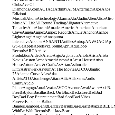
Clubs
Ace Of
Diamonds
Acorn
ACT
Ada
Affinity
AFM
Aftermath
Agos
Agos
Edizioni
Musicali
Ahorn
Aircheology
Akarma
Ala
Aladin
Alien
Aliso
Aliso
Music
All Life
All Round Trading
Alligator
Alternative
Tentacles
Alto
Alucard
Amadeo
America
American
American
Clave
Amiga
Ampex
Ampex Records
Amulet
Anchor
Anchor
Lights
Angel
Angelo
Annapurna
Interactive
Another
ANS
ANTI
Antilles
Antrop
ANWO
AOI
Ap-
Gu-Ga
Apple
Aprelevka Sound
April
Aqualoop
Records
ARC
Archiv
Produktion
Ardeck
Areito
Argo
Argonauta
Ariola
Arista
Arista
Novus
Ariston
Arma
Armed
Arston
Art
Artist House
Artists
House
Artone
Arts & Crafts
As
Astan
Asthmatic
Kitty
Astralwerk
Asylum
At The Movies
ATCO
Atlantic
75
Atlantic Curve
Atlas
Atlas
Artists
ATO
Atomhenge
Attaca
Attic
Attlaxeras
Audio
Clarity
Audio
Platter
Augogo
Aural
Avatar
AVCO
Avenue
Awal
Aware
Axis
B.
Free
Babylon
Bacillus
Back On Black
Backstreet
Bad
Bad
Boy
Bad Boy Entertainment
Bad Seed
Bad Vibes
Forever
Balkanton
Balloon
Banger
Bamboo
Bang!
Barclay
Barsuk
Base
Basf
Batjazz
BBE
BC
With
Be With Records
Be! Jazz
Bear