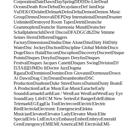
Corporation
Date
Dawn
DaySpring
DDD
De-Lite
Dead
Oceans
Death Row
Debut
Decaydance
Def Jam
Deja
Vu
DEKO
Delabel
Delmark
Delos
Delta
Demon
Demon Music
Group
Demos
Denovali
DEP
Dep International
Deram
Desaster
Unlimited
Destroyed Room Tapes
Detriti
Deutsche
Grammophon
Deutsche Harmonia Mundi
Deutscher
Schallplattenclub
Devil Discos
DFA
DGC
dh2
Die Stimme
Seines Herrn
Different
Diggers
Factory
Dimensions
Dindisc
Dine Alone
Dino
Dirty Hit
Dirty
Water
Disc Jockey
Dischord
Discipline Global Mobile
Disco
Doge
Disco Halal
Discom
Discophon
Discovery
Discreet
Disque
Pointu
Disques Dreyfus
Disques Dreyfus
Disques
Festival
Disques Jacques Canetti
Disques Swing
Division
DJ
ПЛАЩ
DJM
Do It
Doctor Jazz
Dogma
Rgaza
Dol
Dominion
Domino
Don Giovanni
Dormouse
Down
At Dawn
Drag City
Dream
Dreambrother
DSC
Production
Dualtone
Duke Street
Dureco
Durium
Dusty Beats
E
A Production
Ear
Ear Music
Ear-Music
Earache
Early
Sounds
Earmark
Earth
East / West
East West
EastWest
Easy Eye
Sound
Easy Life
ECM New Series
Ed Banger
Edel
Edition
Telemark
EG
Egg
Ela Ton
Electrecord
Electric
Electric
Bird
Electrola
Electronic Emergencies
Elektra
Musician
Elevator
Elevator Lady
Elevator Music
Elite
Special
Elvis Ltd
EmArcy
Embassy
Ember
Embryo
Emerald
Gem
Emergency
EMI
EMI America
EMI Electrola
EMI-