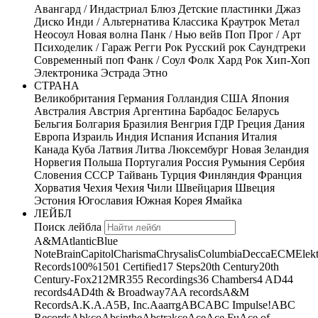
Авангард / Индастриал
Блюз
Детские пластинки
Джаз
Диско
Инди / Альтернатива
Классика
Краутрок
Метал
Неосоул
Новая волна
Панк / Нью вейв
Поп
Прог / Арт
Психоделик / Гараж
Регги
Рок
Русский рок
Саундтреки
Современный поп
Фанк / Соул
Фолк
Хард Рок
Хип-Хоп
Электроника
Эстрада
Этно
СТРАНА
Великобритания
Германия
Голландия
США
Япония
Австралия
Австрия
Аргентина
Барбадос
Беларусь
Бельгия
Болгария
Бразилия
Венгрия
ГДР
Греция
Дания
Европа
Израиль
Индия
Испания
Испания
Италия
Канада
Куба
Латвия
Литва
Люксембург
Новая Зеландия
Норвегия
Польша
Португалия
Россия
Румыния
Сербия
Словения
СССР
Тайвань
Турция
Финляндия
Франция
Хорватия
Чехия
Чехия
Чили
Швейцария
Швеция
Эстония
Югославия
Южная Корея
Ямайка
ЛЕЙБЛ
Поиск лейбла
A&M
Atlantic
Blue
Note
Brain
Capitol
Charisma
Chrysalis
Columbia
Decca
ECM
Elek
Records
100%
1501 Certified
17 Steps
20th Century
20th
Century-Fox
21
2MR
355 Recordings
36 Chambers
4 AD
44
records
4AD
4th & Broadway
7A
A records
A&M
Records
A.K.A.
A5B, Inc.
Aaarrg
ABC
ABC Impulse!
ABC
Records
Abkco
Absinthe
Abstrakce
Ace
Ace Fu
Ace of