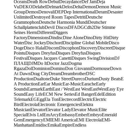
Oceans
Death Row
Debut
Decaydance
Def Jam
Deja
Vu
DEKO
Delabel
Delmark
Delos
Delta
Demon
Demon Music
Group
Demos
Denovali
DEP
Dep International
Deram
Desaster
Unlimited
Destroyed Room Tapes
Detriti
Deutsche
Grammophon
Deutsche Harmonia Mundi
Deutscher
Schallplattenclub
Devil Discos
DFA
DGC
dh2
Die Stimme
Seines Herrn
Different
Diggers
Factory
Dimensions
Dindisc
Dine Alone
Dino
Dirty Hit
Dirty
Water
Disc Jockey
Dischord
Discipline Global Mobile
Disco
Doge
Disco Halal
Discom
Discophon
Discovery
Discreet
Disque
Pointu
Disques Dreyfus
Disques Dreyfus
Disques
Festival
Disques Jacques Canetti
Disques Swing
Division
DJ
ПЛАЩ
DJM
Do It
Doctor Jazz
Dogma
Rgaza
Dol
Dominion
Domino
Don Giovanni
Dormouse
Down
At Dawn
Drag City
Dream
Dreambrother
DSC
Production
Dualtone
Duke Street
Dureco
Durium
Dusty Beats
E
A Production
Ear
Ear Music
Ear-Music
Earache
Early
Sounds
Earmark
Earth
East / West
East West
EastWest
Easy Eye
Sound
Easy Life
ECM New Series
Ed Banger
Edel
Edition
Telemark
EG
Egg
Ela Ton
Electrecord
Electric
Electric
Bird
Electrola
Electronic Emergencies
Elektra
Musician
Elevator
Elevator Lady
Elevator Music
Elite
Special
Elvis Ltd
EmArcy
Embassy
Ember
Embryo
Emerald
Gem
Emergency
EMI
EMI America
EMI Electrola
EMI-
Manhattan
Emidisc
Emika
Empire
Endless