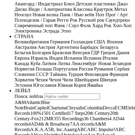
Авангард / Индастриал
Блюз
Детские пластинки
Джаз
Диско
Инди / Альтернатива
Классика
Краутрок
Метал
Неосоул
Новая волна
Панк / Нью вейв
Поп
Прог / Арт
Психоделик / Гараж
Регги
Рок
Русский рок
Саундтреки
Современный поп
Фанк / Соул
Фолк
Хард Рок
Хип-Хоп
Электроника
Эстрада
Этно
СТРАНА
Великобритания
Германия
Голландия
США
Япония
Австралия
Австрия
Аргентина
Барбадос
Беларусь
Бельгия
Болгария
Бразилия
Венгрия
ГДР
Греция
Дания
Европа
Израиль
Индия
Испания
Испания
Италия
Канада
Куба
Латвия
Литва
Люксембург
Новая Зеландия
Норвегия
Польша
Португалия
Россия
Румыния
Сербия
Словения
СССР
Тайвань
Турция
Финляндия
Франция
Хорватия
Чехия
Чехия
Чили
Швейцария
Швеция
Эстония
Югославия
Южная Корея
Ямайка
ЛЕЙБЛ
Поиск лейбла
A&M
Atlantic
Blue
Note
Brain
Capitol
Charisma
Chrysalis
Columbia
Decca
ECM
Elek
Records
100%
1501 Certified
17 Steps
20th Century
20th
Century-Fox
21
2MR
355 Recordings
36 Chambers
4 AD
44
records
4AD
4th & Broadway
7A
A records
A&M
Records
A.K.A.
A5B, Inc.
Aaarrg
ABC
ABC Impulse!
ABC
Records
Abkco
Absinthe
Abstrakce
Ace
Ace Fu
Ace of