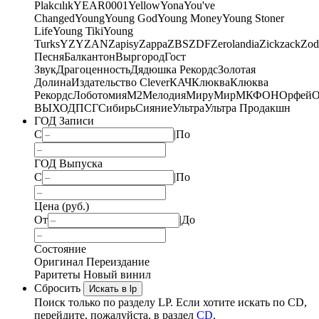
Plakcılık
YEAR0001
Yellow
Yona
You've
Changed
Young
Young God
Young Money
Young Stoner
Life
Young Tiki
Young
Turks
YZY
ZAN
Zapisy
Zappa
ZBS
ZDF
Zerolandia
Zickzack
Zod
Песня
Балкантон
Выргород
Гост
Звук
Драгоценность
Дядюшка Рекордс
Золотая
Долина
Издательство Clever
КАЧ
Клюква
Клюква
Рекордс
Лоботомия
М2
Мелодия
МируМир
МКФОН
Орфей
О
ВЫХОД
ПСГ
Сибирь
Сияние
Ультра
Ультра Продакшн
ГОД Записи
С
|
По
ГОД Выпуска
С
|
По
Цена (руб.)
От
|
До
Состояние
Оригинал
Переиздание
Раритеты
Новый винил
Сбросить
Искать в lp
Поиск только по разделу LP. Если хотите искать по CD,
перейдите, пожалуйста, в раздел
CD
.