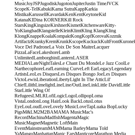
Music
Joy
JSP
Jugodisk
Jugoton
Jupiter
Justin Time
JVC
K
Scope
K-Tel
Kabuki
Kama Sutra
Kapp
Karkia
Mistika
Karussell
Kavardak
Ken
Kent
Keytone
Kid
Katana
KIDina KORNER
Kill Rock
Stars
King
Kingsize
Kirshner
Kismet
Kitchenware
Kitty-
Yo
Klangbad
Klangstelle
Klein
Klimt
Kling Klang
Kling
Klong
Knappe
Koala
Kompakt
Kong
Kopf
Korova
Kozmik
Artifactz
Kranky
Krem
Krunk
Kscope
Kuckuck
KultFront
Kurone
Voce Del Padrone
La Voix De Son Maitre
Lacquer
Pizza
LaFace
Lakeshore
Lamb
Unlimited
Lamborghini
Lantern
LASER
MEDIA
LateNightTales
Le Chant Du Monde
Le Jazz Cool
Le
Narthecophore
Leaf
Learning Curve
Left Ear
Legacy
Legendary
Artists
Leo
Les Disques
Les Disques Bongo Joe
Les Disques
Victo
Lewis
Liberation
Liberty
Light In The Attic
Lil'
Chief
Lilith
Limelight
Line
Line/OutLine
Link
Little David
Little
Star
Little Wing Of
Refugees
LMLR
Lofi
Logic
Logo
Lollipop
Loma
Vista
London
Long Hair
Look Back
Lotus
Lotus
Eye
Lou
Loud
Love
Lovely Music
LoveTap
Luaka Bop
Lucky
Pigs
M&L
M2
M2BA
MA
MA Music
Mac's
Record
Machina
Madfish
Magenta
Magic
Music
Magnet
Magnetic Loft
Main
Event
Mainstream
MAM
Mama Barley
Mama Told
Ya
Mango
Manhattan
Manic Ears
Manticore
Marathon Media