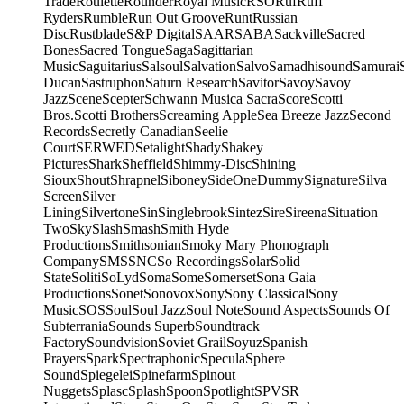
Trade
Roulette
Rounder
Royal Music
RSO
Ruf
Ruff
Ryders
Rumble
Run Out Groove
Runt
Russian
Disc
Rustblade
S&P Digital
SAAR
SABA
Sackville
Sacred
Bones
Sacred Tongue
Saga
Sagittarian
Music
Saguitarius
Salsoul
Salvation
Salvo
Samadhisound
Samurai
Ducan
Sastruphon
Saturn Research
Savitor
Savoy
Savoy
Jazz
Scene
Scepter
Schwann Musica Sacra
Score
Scotti
Bros.
Scotti Brothers
Screaming Apple
Sea Breeze Jazz
Second
Records
Secretly Canadian
Seelie
Court
SERWED
Setalight
Shady
Shakey
Pictures
Shark
Sheffield
Shimmy-Disc
Shining
Sioux
Shout
Shrapnel
Siboney
SideOneDummy
Signature
Silva
Screen
Silver
Lining
Silvertone
Sin
Singlebrook
Sintez
Sire
Sireena
Situation
Two
Sky
Slash
Smash
Smith Hyde
Productions
Smithsonian
Smoky Mary Phonograph
Company
SMS
SNC
So Recordings
Solar
Solid
State
Soliti
SoLyd
Soma
Some
Somerset
Sona Gaia
Productions
Sonet
Sonovox
Sony
Sony Classical
Sony
Music
SOS
Soul
Soul Jazz
Soul Note
Sound Aspects
Sounds Of
Subterrania
Sounds Superb
Soundtrack
Factory
Soundvision
Soviet Grail
Soyuz
Spanish
Prayers
Spark
Spectraphonic
Specula
Sphere
Sound
Spiegelei
Spinefarm
Spinout
Nuggets
Splasc
Splash
Spoon
Spotlight
SPV
SR