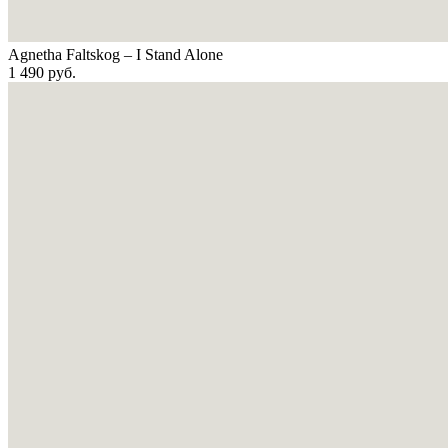
Agnetha Faltskog – I Stand Alone
1 490
руб.