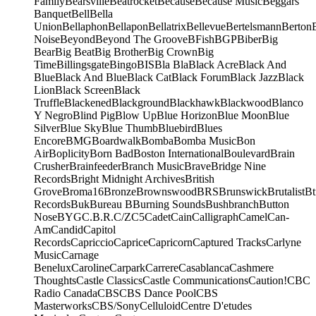
Family
Bearsville
Beatrocket
Because
Because Music
Beggars
Banquet
Bell
Bella
Union
Bellaphon
Bellapon
Bellatrix
Bellevue
Bertelsmann
Berton
Noise
Beyond
Beyond The Groove
BFish
BGP
Biber
Big
Bear
Big Beat
Big Brother
Big Crown
Big
Time
Billingsgate
Bingo
BIS
Bla Bla
Black Acre
Black And
Blue
Black And Blue
Black Cat
Black Forum
Black Jazz
Black
Lion
Black Screen
Black
Truffle
Blackened
Blackground
Blackhawk
Blackwood
Blanco
Y Negro
Blind Pig
Blow Up
Blue Horizon
Blue Moon
Blue
Silver
Blue Sky
Blue Thumb
Bluebird
Blues
Encore
BMG
Boardwalk
Bomba
Bomba Music
Bon
Air
Boplicity
Born Bad
Boston International
Boulevard
Brain
Crusher
Brainfeeder
Branch Music
Brave
Bridge Nine
Records
Bright Midnight Archives
British
Grove
Broma16
Bronze
Brownswood
BRS
Brunswick
Brutalist
Bt
Records
Buk
Bureau B
Burning Sounds
Bushbranch
Button
Nose
BYG
C.B.R.
C/Z
C5
Cadet
Cain
Calligraph
Camel
Can-
Am
Candid
Capitol
Records
Capriccio
Caprice
Capricorn
Captured Tracks
Carlyne
Music
Carnage
Benelux
Caroline
Carpark
Carrere
Casablanca
Cashmere
Thoughts
Castle Classics
Castle Communications
Caution!
CBC
Radio Canada
CBS
CBS Dance Pool
CBS
Masterworks
CBS/Sony
Celluloid
Centre D'etudes