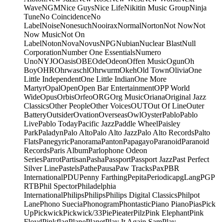
Wave
NGM
Nice Guys
Nice Life
Nikitin Music Group
Ninja
Tune
No Coincidence
No
Label
Noise
Nonesuch
Nooirax
Normal
Norton
Not Now
Not
Now Music
Not On
Label
Noton
Nova
Novus
NPG
Nubian
Nuclear Blast
Null
Corporation
Number One Essentials
Numero
Uno
NYJO
Oasis
OBE
Ode
Odeon
Offen Music
Ogun
Oh
Boy
OHR
Ohrwaschl
Ohrwurm
Okeh
Old Town
Olivia
One
Little Independent
One Little Indian
One More
Martyr
Opal
Open
Open Bar Entertainment
OPP World
Wide
Opus
Orbis
Orfeo
ORG
Org Music
Oriana
Original Jazz
Classics
Other People
Other Voices
OUT
Out Of Line
Outer
Battery
Outsider
Ovation
Overseas
Owl
Oyster
Pablo
Pablo
Live
Pablo Today
Pacific Jazz
Paddle Wheel
Paisley
Park
Paladyn
Palo Alto
Palo Alto Jazz
Palo Alto Records
Palto
Flats
Panegyric
Panorama
Panton
Papagayo
Paranoid
Paranoid
Records
Paris Album
Parlophone Odeon
Series
Parrot
Partisan
Pasha
Passport
Passport Jazz
Past Perfect
Silver Line
Pastels
Pathe
Pausa
Paw Tracks
Pax
PBR
International
PDU
Penny Farthing
Pepita
Periodica
pgLang
PGP
RTB
Phil Spector
Philadelphia
International
Philips
Philips
Philips Digital Classics
Philpot
Lane
Phono Suecia
Phonogram
Phontastic
Piano Piano
Pias
Pick
Up
Pickwick
Pickwick/33
Pie
Pieater
Pilz
Pink Elephant
Pink
Floyd
Pinkflag
Plane
Planet
Play It Again Sam
Play