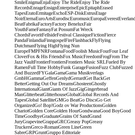
Smile
Enigma
Enja
Enjoy The Ride
Enjoy The Ride
Records
Enrage
Ensign
Enterprise
Epic
Epitaph
Erased
Tapes
Erato
Ermitage
Escho
ESP-Disk
Estrus
Etage
Noir
Eterna
EuroArts
Eurodisc
Euromusic
Europa
Everest
Everlan
Beat
Fabrika
Factory
Factory Benelux
Fair
Youth
Fame
Fantasy
Fat Possum
Fat Wreck
Chords
Favorit
Fellside
Festival Classique
Fiction
Fierce
Panda
Finlandia
Finngospel
Fire
Flashback
Fly
Flying
Dutchman
Flying High
Flying Nun
Europe
FMP
FNR
Fontana
Food
Foolish Music
Four
Four Leaf
Clover
Fox & His Friends
Fox Music
Freedom
Frog
From The
Jazz Vault
Frontier
Frontiers
Frontiers Music SRL
Fueled By
Ramen
Full Time Hobby
Funk Garage
Fusion
Fuzz Club
Fuzzed
And Buzzed
FY
Gala
Gama
Gama Musikverlags
GmbH
Gamma
Geffen
Genlyd
Gerrard
Get Back
Get
Better
Getting Out Our Dreams
Ghosteen
Ghostly
International
Giant
Giants Of Jazz
Gig
Gingerbread
Man
Glitterbeat
Glitterhouse
Global
Global Records And
Tapes
Global Satellite
GM
Go Beat
Go Discs
Go Get
Organized
Go! Bop!
Godz ov War Productions
Golden
Chariot
Golden Core
Golden Hour
Gondwana
Good Boy
Good
Time
Goodbye
Graduate
Grains Of Sand
Grand
Jury
Grapevine
Grappa
GRC
Greasy Pop
Greasy
Truckers
Greco-Roman
Green Line
Green
Sabre
GRP
Grunt
Gruppo Editoriale