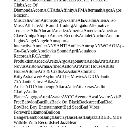
Clubs
Ace Of
Diamonds
Acorn
ACT
Ada
Affinity
AFM
Aftermath
Agos
Agos
Edizioni
Musicali
Ahorn
Aircheology
Akarma
Ala
Aladin
Alien
Aliso
Music
All Life
All Round Trading
Alligator
Alternative
Tentacles
Alto
Alucard
Amadeo
America
American
American
Clave
Amiga
Ampex
Ampex Records
Amulet
Anchor
Anchor
Lights
Angel
Angelo
Annapurna
Interactive
Another
ANS
ANTI
Antilles
Antrop
ANWO
AOI
Ap-
Gu-Ga
Apple
Aprelevka Sound
April
Aqualoop
Records
ARC
Archiv
Produktion
Ardeck
Areito
Argo
Argonauta
Ariola
Arista
Arista
Novus
Ariston
Arma
Armed
Arston
Art
Artist House
Artists
House
Artone
Arts & Crafts
As
Astan
Asthmatic
Kitty
Astralwerk
Asylum
At The Movies
ATCO
Atlantic
75
Atlantic Curve
Atlas
Atlas
Artists
ATO
Atomhenge
Attaca
Attic
Attlaxeras
Audio
Clarity
Audio
Platter
Augogo
Aural
Avatar
AVCO
Avenue
Awal
Aware
Axis
B.
Free
Babylon
Bacillus
Back On Black
Backstreet
Bad
Bad
Boy
Bad Boy Entertainment
Bad Seed
Bad Vibes
Forever
Balkanton
Balloon
Banger
Bamboo
Bang!
Barclay
Base
Basf
Batjazz
BBE
BCM
Be
With
Be With Records
Be! Jazz
Bear