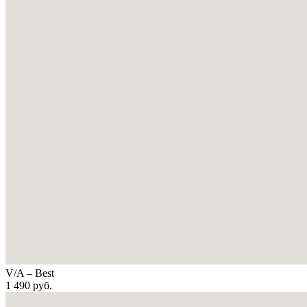
V/A – Best
1 490
руб.