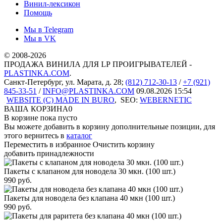
Винил-лексикон
Помощь
Мы в Telegram
Мы в VK
© 2008-2026
ПРОДАЖА ВИНИЛА ДЛЯ LP ПРОИГРЫВАТЕЛЕЙ -
PLASTINKA.COM
.
Санкт-Петербург
,
ул. Марата, д. 28
;
(812) 712-30-13
/
+7 (921)
845-33-51
/
INFO@PLASTINKA.COM
09.08.2026 15:54
WEBSITE (C) MADE IN BURO
,
SEO:
WEBERNETIC
ВАША КОРЗИНА
0
В корзине пока пусто
Вы можете добавить в корзину дополнительные позиции, для
этого вернитесь в
каталог
Переместить в избранное
Очистить корзину
добавить принадлежности
Пакеты с клапаном для новодела 30 мкн. (100 шт.)
990
руб.
Пакеты для новодела без клапана 40 мкн (100 шт.)
990
руб.