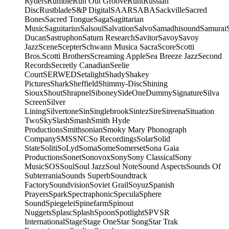
Ryders
Rumble
Run Out Groove
Runt
Russian
Disc
Rustblade
S&P Digital
SAAR
SABA
Sackville
Sacred
Bones
Sacred Tongue
Saga
Sagittarian
Music
Saguitarius
Salsoul
Salvation
Salvo
Samadhisound
Samurai
Ducan
Sastruphon
Saturn Research
Savitor
Savoy
Savoy
Jazz
Scene
Scepter
Schwann Musica Sacra
Score
Scotti
Bros.
Scotti Brothers
Screaming Apple
Sea Breeze Jazz
Second
Records
Secretly Canadian
Seelie
Court
SERWED
Setalight
Shady
Shakey
Pictures
Shark
Sheffield
Shimmy-Disc
Shining
Sioux
Shout
Shrapnel
Siboney
SideOneDummy
Signature
Silva
Screen
Silver
Lining
Silvertone
Sin
Singlebrook
Sintez
Sire
Sireena
Situation
Two
Sky
Slash
Smash
Smith Hyde
Productions
Smithsonian
Smoky Mary Phonograph
Company
SMS
SNC
So Recordings
Solar
Solid
State
Soliti
SoLyd
Soma
Some
Somerset
Sona Gaia
Productions
Sonet
Sonovox
Sony
Sony Classical
Sony
Music
SOS
Soul
Soul Jazz
Soul Note
Sound Aspects
Sounds Of
Subterrania
Sounds Superb
Soundtrack
Factory
Soundvision
Soviet Grail
Soyuz
Spanish
Prayers
Spark
Spectraphonic
Specula
Sphere
Sound
Spiegelei
Spinefarm
Spinout
Nuggets
Splasc
Splash
Spoon
Spotlight
SPV
SR
International
Stage
Stage One
Star Song
Star Trak