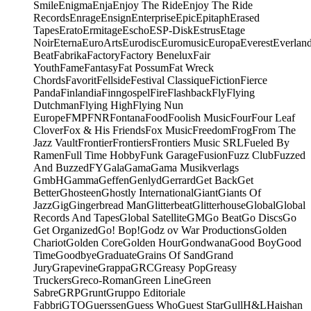
Smile
Enigma
Enja
Enjoy The Ride
Enjoy The Ride
Records
Enrage
Ensign
Enterprise
Epic
Epitaph
Erased
Tapes
Erato
Ermitage
Escho
ESP-Disk
Estrus
Etage
Noir
Eterna
EuroArts
Eurodisc
Euromusic
Europa
Everest
Everlan
Beat
Fabrika
Factory
Factory Benelux
Fair
Youth
Fame
Fantasy
Fat Possum
Fat Wreck
Chords
Favorit
Fellside
Festival Classique
Fiction
Fierce
Panda
Finlandia
Finngospel
Fire
Flashback
Fly
Flying
Dutchman
Flying High
Flying Nun
Europe
FMP
FNR
Fontana
Food
Foolish Music
Four
Four Leaf
Clover
Fox & His Friends
Fox Music
Freedom
Frog
From The
Jazz Vault
Frontier
Frontiers
Frontiers Music SRL
Fueled By
Ramen
Full Time Hobby
Funk Garage
Fusion
Fuzz Club
Fuzzed
And Buzzed
FY
Gala
Gama
Gama Musikverlags
GmbH
Gamma
Geffen
Genlyd
Gerrard
Get Back
Get
Better
Ghosteen
Ghostly International
Giant
Giants Of
Jazz
Gig
Gingerbread Man
Glitterbeat
Glitterhouse
Global
Global
Records And Tapes
Global Satellite
GM
Go Beat
Go Discs
Go
Get Organized
Go! Bop!
Godz ov War Productions
Golden
Chariot
Golden Core
Golden Hour
Gondwana
Good Boy
Good
Time
Goodbye
Graduate
Grains Of Sand
Grand
Jury
Grapevine
Grappa
GRC
Greasy Pop
Greasy
Truckers
Greco-Roman
Green Line
Green
Sabre
GRP
Grunt
Gruppo Editoriale
Fabbri
GTO
Guerssen
Guess Who
Guest Star
Gull
H&L
Haishan