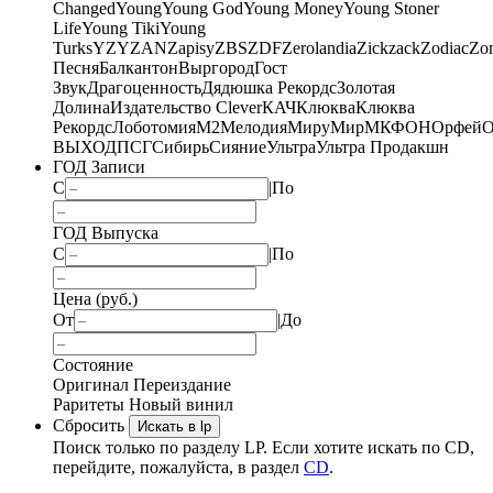
Changed
Young
Young God
Young Money
Young Stoner
Life
Young Tiki
Young
Turks
YZY
ZAN
Zapisy
ZBS
ZDF
Zerolandia
Zickzack
Zodiac
Zo
Песня
Балкантон
Выргород
Гост
Звук
Драгоценность
Дядюшка Рекордс
Золотая
Долина
Издательство Clever
КАЧ
Клюква
Клюква
Рекордс
Лоботомия
М2
Мелодия
МируМир
МКФОН
Орфей
О
ВЫХОД
ПСГ
Сибирь
Сияние
Ультра
Ультра Продакшн
ГОД Записи
С
|
По
ГОД Выпуска
С
|
По
Цена (руб.)
От
|
До
Состояние
Оригинал
Переиздание
Раритеты
Новый винил
Сбросить
Искать в lp
Поиск только по разделу LP. Если хотите искать по CD,
перейдите, пожалуйста, в раздел
CD
.