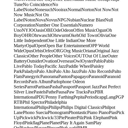
Tune
No Coincidence
No
Label
Noise
Nonesuch
Nooirax
Normal
Norton
Not Now
Not
Now Music
Not On
Label
Noton
Nova
Novus
NPG
Nubian
Nuclear Blast
Null
Corporation
Number One Essentials
Numero
Uno
NYJO
Oasis
OBE
Ode
Odeon
Offen Music
Ogun
Oh
Boy
OHR
Ohrwaschl
Ohrwurm
Okeh
Old Town
Olivia
One
Little Independent
One Little Indian
One More
Martyr
Opal
Open
Open Bar Entertainment
OPP World
Wide
Opus
Orbis
Orfeo
ORG
Org Music
Oriana
Original Jazz
Classics
Other People
Other Voices
OUT
Out Of Line
Outer
Battery
Outsider
Ovation
Overseas
Owl
Oyster
Pablo
Pablo
Live
Pablo Today
Pacific Jazz
Paddle Wheel
Paisley
Park
Paladyn
Palo Alto
Palo Alto Jazz
Palo Alto Records
Palto
Flats
Panegyric
Panorama
Panton
Papagayo
Paranoid
Paranoid
Records
Paris Album
Parlophone Odeon
Series
Parrot
Partisan
Pasha
Passport
Passport Jazz
Past Perfect
Silver Line
Pastels
Pathe
Pausa
Paw Tracks
Pax
PBR
International
PDU
Penny Farthing
Pepita
Periodica
pgLang
PGP
RTB
Phil Spector
Philadelphia
International
Philips
Philips
Philips Digital Classics
Philpot
Lane
Phono Suecia
Phonogram
Phontastic
Piano Piano
Pias
Pick
Up
Pickwick
Pickwick/33
Pie
Pieater
Pilz
Pink Elephant
Pink
Floyd
Pinkflag
Plane
Planet
Play It Again Sam
Play
On
Playboy
Playon
Plesser
Plstk wrld
PMB