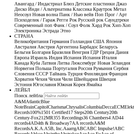
Авангард / Индастриал
Блюз
Детские пластинки
Джаз
Диско
Инди / Альтернатива
Классика
Краутрок
Метал
Неосоул
Новая волна
Панк / Нью вейв
Поп
Прог / Арт
Психоделик / Гараж
Регги
Рок
Русский рок
Саундтреки
Современный поп
Фанк / Соул
Фолк
Хард Рок
Хип-Хоп
Электроника
Эстрада
Этно
СТРАНА
Великобритания
Германия
Голландия
США
Япония
Австралия
Австрия
Аргентина
Барбадос
Беларусь
Бельгия
Болгария
Бразилия
Венгрия
ГДР
Греция
Дания
Европа
Израиль
Индия
Испания
Испания
Италия
Канада
Куба
Латвия
Литва
Люксембург
Новая Зеландия
Норвегия
Польша
Португалия
Россия
Румыния
Сербия
Словения
СССР
Тайвань
Турция
Финляндия
Франция
Хорватия
Чехия
Чехия
Чили
Швейцария
Швеция
Эстония
Югославия
Южная Корея
Ямайка
ЛЕЙБЛ
Поиск лейбла
A&M
Atlantic
Blue
Note
Brain
Capitol
Charisma
Chrysalis
Columbia
Decca
ECM
Elek
Records
100%
1501 Certified
17 Steps
20th Century
20th
Century-Fox
21
2MR
355 Recordings
36 Chambers
4 AD
44
records
4AD
4th & Broadway
7A
A records
A&M
Records
A.K.A.
A5B, Inc.
Aaarrg
ABC
ABC Impulse!
ABC
Records
Abkco
Absinthe
Abstrakce
Ace
Ace Fu
Ace of