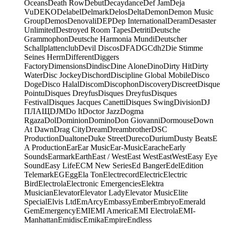
Oceans
Death Row
Debut
Decaydance
Def Jam
Deja
Vu
DEKO
Delabel
Delmark
Delos
Delta
Demon
Demon Music
Group
Demos
Denovali
DEP
Dep International
Deram
Desaster
Unlimited
Destroyed Room Tapes
Detriti
Deutsche
Grammophon
Deutsche Harmonia Mundi
Deutscher
Schallplattenclub
Devil Discos
DFA
DGC
dh2
Die Stimme
Seines Herrn
Different
Diggers
Factory
Dimensions
Dindisc
Dine Alone
Dino
Dirty Hit
Dirty
Water
Disc Jockey
Dischord
Discipline Global Mobile
Disco
Doge
Disco Halal
Discom
Discophon
Discovery
Discreet
Disque
Pointu
Disques Dreyfus
Disques Dreyfus
Disques
Festival
Disques Jacques Canetti
Disques Swing
Division
DJ
ПЛАЩ
DJM
Do It
Doctor Jazz
Dogma
Rgaza
Dol
Dominion
Domino
Don Giovanni
Dormouse
Down
At Dawn
Drag City
Dream
Dreambrother
DSC
Production
Dualtone
Duke Street
Dureco
Durium
Dusty Beats
E
A Production
Ear
Ear Music
Ear-Music
Earache
Early
Sounds
Earmark
Earth
East / West
East West
EastWest
Easy Eye
Sound
Easy Life
ECM New Series
Ed Banger
Edel
Edition
Telemark
EG
Egg
Ela Ton
Electrecord
Electric
Electric
Bird
Electrola
Electronic Emergencies
Elektra
Musician
Elevator
Elevator Lady
Elevator Music
Elite
Special
Elvis Ltd
EmArcy
Embassy
Ember
Embryo
Emerald
Gem
Emergency
EMI
EMI America
EMI Electrola
EMI-
Manhattan
Emidisc
Emika
Empire
Endless