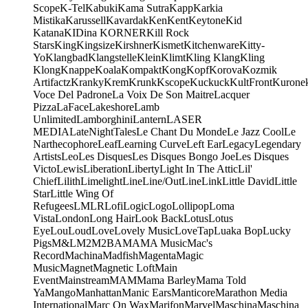
Scope
K-Tel
Kabuki
Kama Sutra
Kapp
Karkia
Mistika
Karussell
Kavardak
Ken
Kent
Keytone
Kid
Katana
KIDina KORNER
Kill Rock
Stars
King
Kingsize
Kirshner
Kismet
Kitchenware
Kitty-
Yo
Klangbad
Klangstelle
Klein
Klimt
Kling Klang
Kling
Klong
Knappe
Koala
Kompakt
Kong
Kopf
Korova
Kozmik
Artifactz
Kranky
Krem
Krunk
Kscope
Kuckuck
KultFront
Kurone
Voce Del Padrone
La Voix De Son Maitre
Lacquer
Pizza
LaFace
Lakeshore
Lamb
Unlimited
Lamborghini
Lantern
LASER
MEDIA
LateNightTales
Le Chant Du Monde
Le Jazz Cool
Le
Narthecophore
Leaf
Learning Curve
Left Ear
Legacy
Legendary
Artists
Leo
Les Disques
Les Disques Bongo Joe
Les Disques
Victo
Lewis
Liberation
Liberty
Light In The Attic
Lil'
Chief
Lilith
Limelight
Line
Line/OutLine
Link
Little David
Little
Star
Little Wing Of
Refugees
LMLR
Lofi
Logic
Logo
Lollipop
Loma
Vista
London
Long Hair
Look Back
Lotus
Lotus
Eye
Lou
Loud
Love
Lovely Music
LoveTap
Luaka Bop
Lucky
Pigs
M&L
M2
M2BA
MA
MA Music
Mac's
Record
Machina
Madfish
Magenta
Magic
Music
Magnet
Magnetic Loft
Main
Event
Mainstream
MAM
Mama Barley
Mama Told
Ya
Mango
Manhattan
Manic Ears
Manticore
Marathon Media
International
Marc On Wax
Marifon
Marvel
Maschina
Maschina