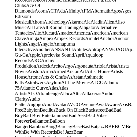
Clubs
Ace Of
Diamonds
Acorn
ACT
Ada
Affinity
AFM
Aftermath
Agos
Agos
Edizioni
Musicali
Ahorn
Aircheology
Akarma
Ala
Aladin
Alien
Aliso
Music
All Life
All Round Trading
Alligator
Alternative
Tentacles
Alto
Alucard
Amadeo
America
American
American
Clave
Amiga
Ampex
Ampex Records
Amulet
Anchor
Anchor
Lights
Angel
Angelo
Annapurna
Interactive
Another
ANS
ANTI
Antilles
Antrop
ANWO
AOI
Ap-
Gu-Ga
Apple
Aprelevka Sound
April
Aqualoop
Records
ARC
Archiv
Produktion
Ardeck
Areito
Argo
Argonauta
Ariola
Arista
Arista
Novus
Ariston
Arma
Armed
Arston
Art
Artist House
Artists
House
Artone
Arts & Crafts
As
Astan
Asthmatic
Kitty
Astralwerk
Asylum
At The Movies
ATCO
Atlantic
75
Atlantic Curve
Atlas
Atlas
Artists
ATO
Atomhenge
Attaca
Attic
Attlaxeras
Audio
Clarity
Audio
Platter
Augogo
Aural
Avatar
AVCO
Avenue
Awal
Aware
Axis
B.
Free
Babylon
Bacillus
Back On Black
Backstreet
Bad
Bad
Boy
Bad Boy Entertainment
Bad Seed
Bad Vibes
Forever
Balkanton
Balloon
Banger
Bamboo
Bang!
Barclay
Base
Basf
Batjazz
BBE
BCM
Be
With
Be With Records
Be! Jazz
Bear