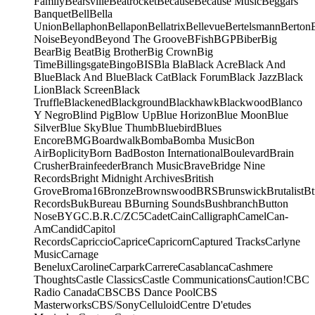
Family
Bearsville
Beatrocket
Because
Because Music
Beggars
Banquet
Bell
Bella
Union
Bellaphon
Bellapon
Bellatrix
Bellevue
Bertelsmann
Berton
Noise
Beyond
Beyond The Groove
BFish
BGP
Biber
Big
Bear
Big Beat
Big Brother
Big Crown
Big
Time
Billingsgate
Bingo
BIS
Bla Bla
Black Acre
Black And
Blue
Black And Blue
Black Cat
Black Forum
Black Jazz
Black
Lion
Black Screen
Black
Truffle
Blackened
Blackground
Blackhawk
Blackwood
Blanco
Y Negro
Blind Pig
Blow Up
Blue Horizon
Blue Moon
Blue
Silver
Blue Sky
Blue Thumb
Bluebird
Blues
Encore
BMG
Boardwalk
Bomba
Bomba Music
Bon
Air
Boplicity
Born Bad
Boston International
Boulevard
Brain
Crusher
Brainfeeder
Branch Music
Brave
Bridge Nine
Records
Bright Midnight Archives
British
Grove
Broma16
Bronze
Brownswood
BRS
Brunswick
Brutalist
Bt
Records
Buk
Bureau B
Burning Sounds
Bushbranch
Button
Nose
BYG
C.B.R.
C/Z
C5
Cadet
Cain
Calligraph
Camel
Can-
Am
Candid
Capitol
Records
Capriccio
Caprice
Capricorn
Captured Tracks
Carlyne
Music
Carnage
Benelux
Caroline
Carpark
Carrere
Casablanca
Cashmere
Thoughts
Castle Classics
Castle Communications
Caution!
CBC
Radio Canada
CBS
CBS Dance Pool
CBS
Masterworks
CBS/Sony
Celluloid
Centre D'etudes