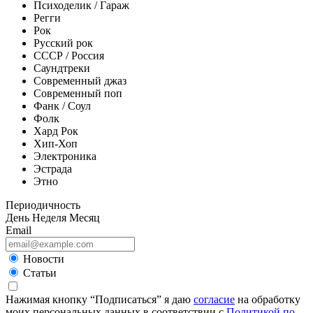
Психоделик / Гараж
Регги
Рок
Русский рок
СССР / Россия
Саундтреки
Современный джаз
Современный поп
Фанк / Соул
Фолк
Хард Рок
Хип-Хоп
Электроника
Эстрада
Этно
Периодичность
День
Неделя
Месяц
Email
Новости
Статьи
Нажимая кнопку “Подписаться” я даю
согласие
на обработку
моих персональных данных в соответствии с
Политикой по