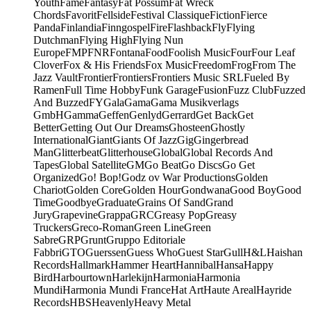
Youth
Fame
Fantasy
Fat Possum
Fat Wreck
Chords
Favorit
Fellside
Festival Classique
Fiction
Fierce
Panda
Finlandia
Finngospel
Fire
Flashback
Fly
Flying
Dutchman
Flying High
Flying Nun
Europe
FMP
FNR
Fontana
Food
Foolish Music
Four
Four Leaf
Clover
Fox & His Friends
Fox Music
Freedom
Frog
From The
Jazz Vault
Frontier
Frontiers
Frontiers Music SRL
Fueled By
Ramen
Full Time Hobby
Funk Garage
Fusion
Fuzz Club
Fuzzed
And Buzzed
FY
Gala
Gama
Gama Musikverlags
GmbH
Gamma
Geffen
Genlyd
Gerrard
Get Back
Get
Better
Getting Out Our Dreams
Ghosteen
Ghostly
International
Giant
Giants Of Jazz
Gig
Gingerbread
Man
Glitterbeat
Glitterhouse
Global
Global Records And
Tapes
Global Satellite
GM
Go Beat
Go Discs
Go Get
Organized
Go! Bop!
Godz ov War Productions
Golden
Chariot
Golden Core
Golden Hour
Gondwana
Good Boy
Good
Time
Goodbye
Graduate
Grains Of Sand
Grand
Jury
Grapevine
Grappa
GRC
Greasy Pop
Greasy
Truckers
Greco-Roman
Green Line
Green
Sabre
GRP
Grunt
Gruppo Editoriale
Fabbri
GTO
Guerssen
Guess Who
Guest Star
Gull
H&L
Haishan
Records
Hallmark
Hammer Heart
Hannibal
Hansa
Happy
Bird
Harbourtown
Harlekijn
Harmonia
Harmonia
Mundi
Harmonia Mundi France
Hat Art
Haute Areal
Hayride
Records
HBS
Heavenly
Heavy Metal