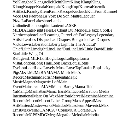
Yo
Klangbad
Klangstelle
Klein
Klimt
Kling Klang
Kling
Klong
Knappe
Koala
Kompakt
Kong
Kopf
Korova
Kozmik
Artifactz
Kranky
Krem
Krunk
Kscope
Kuckuck
KultFront
Kurone
Voce Del Padrone
La Voix De Son Maitre
Lacquer
Pizza
LaFace
Lakeshore
Lamb
Unlimited
Lamborghini
Lantern
LASER
MEDIA
LateNightTales
Le Chant Du Monde
Le Jazz Cool
Le
Narthecophore
Leaf
Learning Curve
Left Ear
Legacy
Legendary
Artists
Leo
Les Disques
Les Disques Bongo Joe
Les Disques
Victo
Lewis
Liberation
Liberty
Light In The Attic
Lil'
Chief
Lilith
Limelight
Line
Line/OutLine
Link
Little David
Little
Star
Little Wing Of
Refugees
LMLR
Lofi
Logic
Logo
Lollipop
Loma
Vista
London
Long Hair
Look Back
Lotus
Lotus
Eye
Lou
Loud
Love
Lovely Music
LoveTap
Luaka Bop
Lucky
Pigs
M&L
M2
M2BA
MA
MA Music
Mac's
Record
Machina
Madfish
Magenta
Magic
Music
Magnet
Magnetic Loft
Main
Event
Mainstream
MAM
Mama Barley
Mama Told
Ya
Mango
Manhattan
Manic Ears
Manticore
Marathon Media
International
Marc On Wax
Marifon
Marvel
Maschina
Maschina
Records
Mascot
Mascot Label Group
Mass Appeal
Mass
Art
Masters
Masterworks
Matador
Mausoleum
Maverick
Max
Ernst
Maxwell
MCA
MCA / Coral
MCA Coral
MCA
Records
MCPS
MDG
Mega
Megafon
Melodia
Melodia