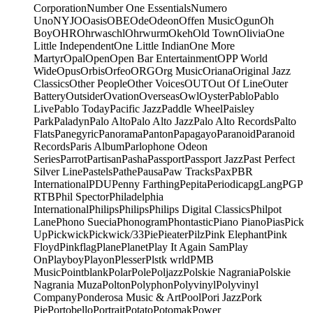
Corporation
Number One Essentials
Numero
Uno
NYJO
Oasis
OBE
Ode
Odeon
Offen Music
Ogun
Oh
Boy
OHR
Ohrwaschl
Ohrwurm
Okeh
Old Town
Olivia
One
Little Independent
One Little Indian
One More
Martyr
Opal
Open
Open Bar Entertainment
OPP World
Wide
Opus
Orbis
Orfeo
ORG
Org Music
Oriana
Original Jazz
Classics
Other People
Other Voices
OUT
Out Of Line
Outer
Battery
Outsider
Ovation
Overseas
Owl
Oyster
Pablo
Pablo
Live
Pablo Today
Pacific Jazz
Paddle Wheel
Paisley
Park
Paladyn
Palo Alto
Palo Alto Jazz
Palo Alto Records
Palto
Flats
Panegyric
Panorama
Panton
Papagayo
Paranoid
Paranoid
Records
Paris Album
Parlophone Odeon
Series
Parrot
Partisan
Pasha
Passport
Passport Jazz
Past Perfect
Silver Line
Pastels
Pathe
Pausa
Paw Tracks
Pax
PBR
International
PDU
Penny Farthing
Pepita
Periodica
pgLang
PGP
RTB
Phil Spector
Philadelphia
International
Philips
Philips
Philips Digital Classics
Philpot
Lane
Phono Suecia
Phonogram
Phontastic
Piano Piano
Pias
Pick
Up
Pickwick
Pickwick/33
Pie
Pieater
Pilz
Pink Elephant
Pink
Floyd
Pinkflag
Plane
Planet
Play It Again Sam
Play
On
Playboy
Playon
Plesser
Plstk wrld
PMB
Music
Pointblank
Polar
Pole
Poljazz
Polskie Nagrania
Polskie
Nagrania Muza
Polton
Polyphon
Polyvinyl
Polyvinyl
Company
Ponderosa Music & Art
Pool
Pori Jazz
Pork
Pie
Portobello
Portrait
Potato
Potomak
Power