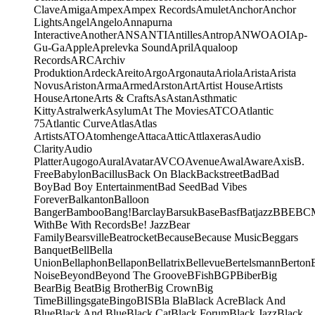
Clave
Amiga
Ampex
Ampex Records
Amulet
Anchor
Anchor
Lights
Angel
Angelo
Annapurna
Interactive
Another
ANS
ANTI
Antilles
Antrop
ANWO
AOI
Ap-
Gu-Ga
Apple
Aprelevka Sound
April
Aqualoop
Records
ARC
Archiv
Produktion
Ardeck
Areito
Argo
Argonauta
Ariola
Arista
Arista
Novus
Ariston
Arma
Armed
Arston
Art
Artist House
Artists
House
Artone
Arts & Crafts
As
Astan
Asthmatic
Kitty
Astralwerk
Asylum
At The Movies
ATCO
Atlantic
75
Atlantic Curve
Atlas
Atlas
Artists
ATO
Atomhenge
Attaca
Attic
Attlaxeras
Audio
Clarity
Audio
Platter
Augogo
Aural
Avatar
AVCO
Avenue
Awal
Aware
Axis
B.
Free
Babylon
Bacillus
Back On Black
Backstreet
Bad
Bad
Boy
Bad Boy Entertainment
Bad Seed
Bad Vibes
Forever
Balkanton
Balloon
Banger
Bamboo
Bang!
Barclay
Barsuk
Base
Basf
Batjazz
BBE
BC
With
Be With Records
Be! Jazz
Bear
Family
Bearsville
Beatrocket
Because
Because Music
Beggars
Banquet
Bell
Bella
Union
Bellaphon
Bellapon
Bellatrix
Bellevue
Bertelsmann
Berton
Noise
Beyond
Beyond The Groove
BFish
BGP
Biber
Big
Bear
Big Beat
Big Brother
Big Crown
Big
Time
Billingsgate
Bingo
BIS
Bla Bla
Black Acre
Black And
Blue
Black And Blue
Black Cat
Black Forum
Black Jazz
Black