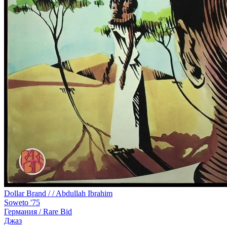
Dollar Brand / / Abdullah Ibrahim
Soweto '75
Германия /
Rare Bid
Джаз