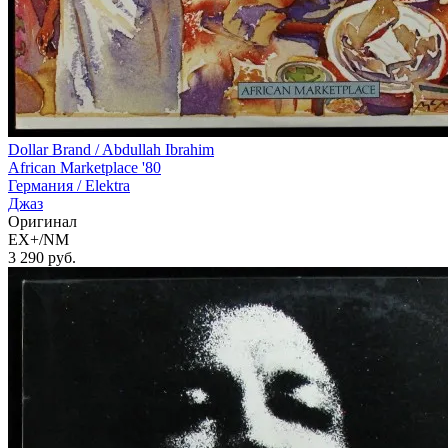
Dollar Brand / Abdullah Ibrahim
African Marketplace '80
Германия /
Elektra
Джаз
Оригинал
EX+/NM
3 290
руб.