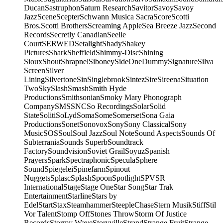
Ducan
Sastruphon
Saturn Research
Savitor
Savoy
Savoy
Jazz
Scene
Scepter
Schwann Musica Sacra
Score
Scotti
Bros.
Scotti Brothers
Screaming Apple
Sea Breeze Jazz
Second
Records
Secretly Canadian
Seelie
Court
SERWED
Setalight
Shady
Shakey
Pictures
Shark
Sheffield
Shimmy-Disc
Shining
Sioux
Shout
Shrapnel
Siboney
SideOneDummy
Signature
Silva
Screen
Silver
Lining
Silvertone
Sin
Singlebrook
Sintez
Sire
Sireena
Situation
Two
Sky
Slash
Smash
Smith Hyde
Productions
Smithsonian
Smoky Mary Phonograph
Company
SMS
SNC
So Recordings
Solar
Solid
State
Soliti
SoLyd
Soma
Some
Somerset
Sona Gaia
Productions
Sonet
Sonovox
Sony
Sony Classical
Sony
Music
SOS
Soul
Soul Jazz
Soul Note
Sound Aspects
Sounds Of
Subterrania
Sounds Superb
Soundtrack
Factory
Soundvision
Soviet Grail
Soyuz
Spanish
Prayers
Spark
Spectraphonic
Specula
Sphere
Sound
Spiegelei
Spinefarm
Spinout
Nuggets
Splasc
Splash
Spoon
Spotlight
SPV
SR
International
Stage
Stage One
Star Song
Star Trak
Entertainment
Starline
Stars by
Edel
Start
Stax
Steamhammer
SteepleChase
Stern Musik
Stiff
Stil
Vor Talent
Stomp Off
Stones Throw
Storm Of Justice
Records
Stormy Wave
Storyville
Strand
Strange Fruit
Strange