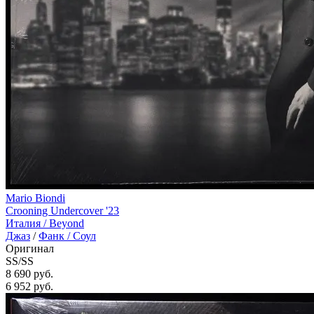
Mario Biondi
Crooning Undercover '23
Италия /
Beyond
Джаз
/
Фанк / Соул
Оригинал
SS/SS
8 690 руб.
6 952
руб.