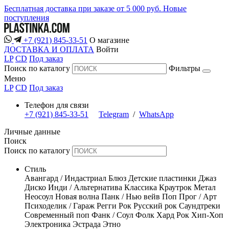
Бесплатная доставка при заказе от 5 000 руб.
Новые
поступления
+7 (921) 845-33-51
О магазине
ДОСТАВКА И ОПЛАТА
Войти
LP
CD
Под заказ
Поиск по каталогу
Фильтры
Меню
LP
CD
Под заказ
Телефон для связи
+7 (921) 845-33-51
Telegram
/
WhatsApp
Личные данные
Поиск
Поиск по каталогу
Стиль
Авангард / Индастриал
Блюз
Детские пластинки
Джаз
Диско
Инди / Альтернатива
Классика
Краутрок
Метал
Неосоул
Новая волна
Панк / Нью вейв
Поп
Прог / Арт
Психоделик / Гараж
Регги
Рок
Русский рок
Саундтреки
Современный поп
Фанк / Соул
Фолк
Хард Рок
Хип-Хоп
Электроника
Эстрада
Этно