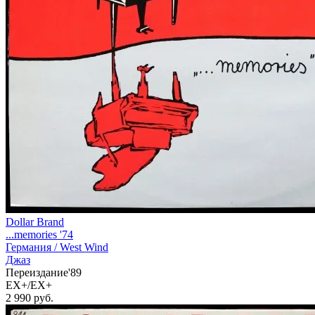
Dollar Brand
...memories '74
Германия /
West Wind
Джаз
Переиздание'89
EX+/EX+
2 990
руб.