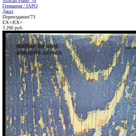
African Piano '70
Германия /
JAPO
Джаз
Переиздание'73
EX+/EX+
3 290
руб.