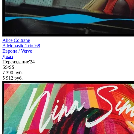
Alice Coltrane
A Monastic Trio '68
Европа /
Verve
Джаз
Переиздание'24
SS/SS
7 390 руб.
5 912
руб.