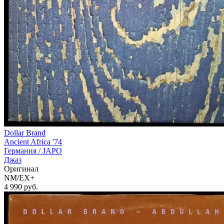
Dollar Brand
Ancient Africa '74
Германия /
JAPO
Джаз
Оригинал
NM/EX+
4 990
руб.