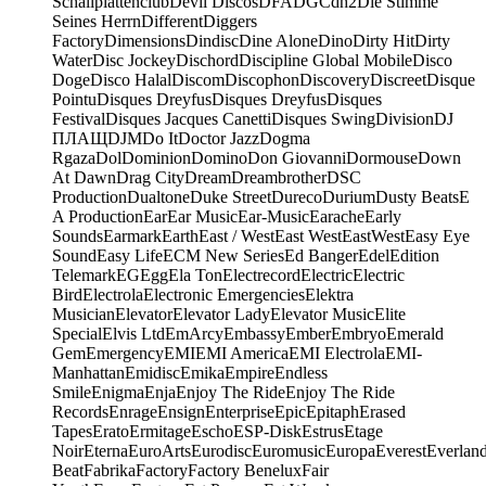
Schallplattenclub
Devil Discos
DFA
DGC
dh2
Die Stimme
Seines Herrn
Different
Diggers
Factory
Dimensions
Dindisc
Dine Alone
Dino
Dirty Hit
Dirty
Water
Disc Jockey
Dischord
Discipline Global Mobile
Disco
Doge
Disco Halal
Discom
Discophon
Discovery
Discreet
Disque
Pointu
Disques Dreyfus
Disques Dreyfus
Disques
Festival
Disques Jacques Canetti
Disques Swing
Division
DJ
ПЛАЩ
DJM
Do It
Doctor Jazz
Dogma
Rgaza
Dol
Dominion
Domino
Don Giovanni
Dormouse
Down
At Dawn
Drag City
Dream
Dreambrother
DSC
Production
Dualtone
Duke Street
Dureco
Durium
Dusty Beats
E
A Production
Ear
Ear Music
Ear-Music
Earache
Early
Sounds
Earmark
Earth
East / West
East West
EastWest
Easy Eye
Sound
Easy Life
ECM New Series
Ed Banger
Edel
Edition
Telemark
EG
Egg
Ela Ton
Electrecord
Electric
Electric
Bird
Electrola
Electronic Emergencies
Elektra
Musician
Elevator
Elevator Lady
Elevator Music
Elite
Special
Elvis Ltd
EmArcy
Embassy
Ember
Embryo
Emerald
Gem
Emergency
EMI
EMI America
EMI Electrola
EMI-
Manhattan
Emidisc
Emika
Empire
Endless
Smile
Enigma
Enja
Enjoy The Ride
Enjoy The Ride
Records
Enrage
Ensign
Enterprise
Epic
Epitaph
Erased
Tapes
Erato
Ermitage
Escho
ESP-Disk
Estrus
Etage
Noir
Eterna
EuroArts
Eurodisc
Euromusic
Europa
Everest
Everlan
Beat
Fabrika
Factory
Factory Benelux
Fair