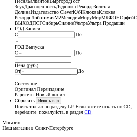
Песня
Балкантон
Выргород
Гост
Звук
Драгоценность
Дядюшка Рекордс
Золотая
Долина
Издательство Clever
КАЧ
Клюква
Клюква
Рекордс
Лоботомия
М2
Мелодия
МируМир
МКФОН
Орфей
О
ВЫХОД
ПСГ
Сибирь
Сияние
Ультра
Ультра Продакшн
ГОД Записи
С
|
По
ГОД Выпуска
С
|
По
Цена (руб.)
От
|
До
Состояние
Оригинал
Переиздание
Раритеты
Новый винил
Сбросить
Искать в lp
Поиск только по разделу LP. Если хотите искать по CD,
перейдите, пожалуйста, в раздел
CD
.
Магазин
Наш магазин в Санкт-Петербурге