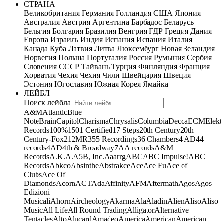
СТРАНА
Великобритания
Германия
Голландия
США
Япония
Австралия
Австрия
Аргентина
Барбадос
Беларусь
Бельгия
Болгария
Бразилия
Венгрия
ГДР
Греция
Дания
Европа
Израиль
Индия
Испания
Испания
Италия
Канада
Куба
Латвия
Литва
Люксембург
Новая Зеландия
Норвегия
Польша
Португалия
Россия
Румыния
Сербия
Словения
СССР
Тайвань
Турция
Финляндия
Франция
Хорватия
Чехия
Чехия
Чили
Швейцария
Швеция
Эстония
Югославия
Южная Корея
Ямайка
ЛЕЙБЛ
Поиск лейбла
A&M
Atlantic
Blue
Note
Brain
Capitol
Charisma
Chrysalis
Columbia
Decca
ECM
Elek
Records
100%
1501 Certified
17 Steps
20th Century
20th
Century-Fox
21
2MR
355 Recordings
36 Chambers
4 AD
44
records
4AD
4th & Broadway
7A
A records
A&M
Records
A.K.A.
A5B, Inc.
Aaarrg
ABC
ABC Impulse!
ABC
Records
Abkco
Absinthe
Abstrakce
Ace
Ace Fu
Ace of
Clubs
Ace Of
Diamonds
Acorn
ACT
Ada
Affinity
AFM
Aftermath
Agos
Agos
Edizioni
Musicali
Ahorn
Aircheology
Akarma
Ala
Aladin
Alien
Aliso
Aliso
Music
All Life
All Round Trading
Alligator
Alternative
Tentacles
Alto
Alucard
Amadeo
America
American
American