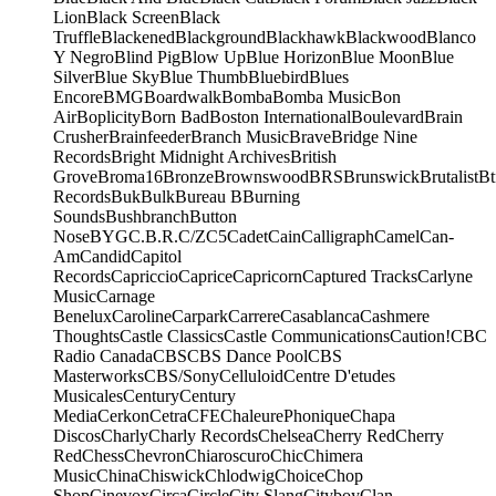
Lion
Black Screen
Black
Truffle
Blackened
Blackground
Blackhawk
Blackwood
Blanco
Y Negro
Blind Pig
Blow Up
Blue Horizon
Blue Moon
Blue
Silver
Blue Sky
Blue Thumb
Bluebird
Blues
Encore
BMG
Boardwalk
Bomba
Bomba Music
Bon
Air
Boplicity
Born Bad
Boston International
Boulevard
Brain
Crusher
Brainfeeder
Branch Music
Brave
Bridge Nine
Records
Bright Midnight Archives
British
Grove
Broma16
Bronze
Brownswood
BRS
Brunswick
Brutalist
Bt
Records
Buk
Bulk
Bureau B
Burning
Sounds
Bushbranch
Button
Nose
BYG
C.B.R.
C/Z
C5
Cadet
Cain
Calligraph
Camel
Can-
Am
Candid
Capitol
Records
Capriccio
Caprice
Capricorn
Captured Tracks
Carlyne
Music
Carnage
Benelux
Caroline
Carpark
Carrere
Casablanca
Cashmere
Thoughts
Castle Classics
Castle Communications
Caution!
CBC
Radio Canada
CBS
CBS Dance Pool
CBS
Masterworks
CBS/Sony
Celluloid
Centre D'etudes
Musicales
Century
Century
Media
Cerkon
Cetra
CFE
ChaleurePhonique
Chapa
Discos
Charly
Charly Records
Chelsea
Cherry Red
Cherry
Red
Chess
Chevron
Chiaroscuro
Chic
Chimera
Music
China
Chiswick
Chlodwig
Choice
Chop
Shop
Cinevox
Circa
Circle
City Slang
Cityboy
Clan