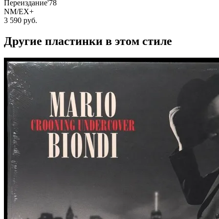
Переиздание'78
NM/EX+
3 590
руб.
Другие пластинки в этом стиле