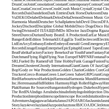
Drum
ConJoint
Consolation
Constant
Contemporary
Contour
Cont
Jazz
Croatia
Crocos
Crown
Crush
Crush Music
Crystal
Crystal Cle
Records
Dais
Dandelion
Dark Entries
Dark Horse
Darkroom
Data
Vu
DEKO
Delabel
Delmark
Delos
Delta
Demon
Demon Music Gr
Harmonia Mundi
Deutscher Schallplattenclub
Devil Discos
DFA
Jockey
Dischord
Discipline Global Mobile
Disco Doge
Disco Hal
Swing
Division
DJ ПЛАЩ
DJM
Do It
Doctor Jazz
Dogma Rgaza
Street
Dureco
Durium
Dusty Beats
E A Production
Ear
Ear Music
Banger
Edel
Edition Telemark
EG
Egg
Ela Ton
Electrecord
Electri
Ltd
EmArcy
Embassy
Ember
Embryo
Emerald Gem
Emergency
E
Records
Enrage
Ensign
Enterprise
Epic
Epitaph
Erased Tapes
Erat
Beat
Fabrika
Factory
Factory Benelux
Fair Youth
Fame
Fantasy
Fa
Dutchman
Flying High
Flying Nun Europe
FMP
FNR
Fontana
Fo
SRL
Fueled By Ramen
Full Time Hobby
Funk Garage
Fusion
Fu
Dreams
Ghosteen
Ghostly International
Giant
Giants Of Jazz
Gig
Bop!
Godz ov War Productions
Golden Chariot
Golden Core
Gol
Truckers
Greco-Roman
Green Line
Green Sabre
GRP
Grunt
Grupp
Bird
Harbourtown
Harlekijn
Harmonia
Harmonia Mundi
Harmoni
Inc.
Herrensauna
Hid
Hidden Harmony
High Roller
Highway
Him
Plak
Human Re Sources
Hungaroton
Hydrogen Dukebox
Hyper
The Red
INA
Indigo Aera
Indochina
Infinity
Ingo
Init
Injection Di
Production
Interphon
Interscope
Interscope Records
Intuition
Inva
Adventures
Jagjaguwar
Jakarta
Janus
JAPO
JARO
Jas
Jasmin
Jasm
Story
Jazz4ever
Jazzland
Jazzpoint
Jazztone
JB
JCOA
JDC
Jet
Jeton