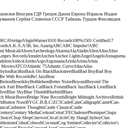
разилия
Венгрия
ГДР
Греция
Дания
Европа
Израиль
Индия
умыния
Сербия
Словения
СССР
Тайвань
Турция
Финляндия
e
RCA
Vertigo
Virgin
Warner
10
10 Records
100%
1501 Certified
17
ords
A.K.A.
A5B, Inc.
Aaarrg
ABC
ABC Impulse!
ABC
ni Musicali
Ahorn
Aircheology
Akarma
Ala
Aladin
Alien
Aliso
Aliso
mpex Records
Amulet
Anchor
Anchor Lights
Angel
Angelo
Annapurna
uktion
Ardeck
Areito
Argo
Argonauta
Ariola
Arista
Arista
 Movies
ATCO
Atlantic 75
Atlantic Curve
Atlas
Atlas
bylon
Bacillus
Back On Black
Backstreet
Bad
Bad Boy
Bad Boy
Be With Records
Be! Jazz
Bear
Berton
Beserkley
Bethlehem
Better Noise
Beyond
Beyond The
ack And Blue
Black Cat
Black Forum
Black Jazz
Black Lion
Black
lver
Blue Sky
Blue Thumb
Bluebird
Blues
ch Music
Brave
Bridge Nine Records
Bright Midnight Archives
British
ch
Button Nose
BYG
C.B.R.
C/Z
C5
Cadet
Cain
Calligraph
Camel
Can-
anca
Cashmere Thoughts
Castle Classics
Castle
entury
Century Media
Cerkon
Cetra
CFE
ChaleurePhonique
Chapa
Choice
Chop Shop
Cinevox
Circa
Circle
City Slang
Cityboy
Clan
blestone
Cobra
Cobweb
Coconut
Cog Sinister
Collector's
Collector's
d
Concord Bicycle
Concord Jazz
Concorde
Congo