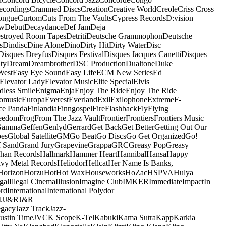
ecordings
Crammed Discs
Creation
Creative World
Creole
Criss Cross
ongue
Curtom
Cuts From The Vaults
Cypress Records
D:vision
ow
Debut
Decaydance
Def Jam
Deja
stroyed Room Tapes
Detriti
Deutsche Grammophon
Deutsche
s
Dindisc
Dine Alone
Dino
Dirty Hit
Dirty Water
Disc
Disques Dreyfus
Disques Festival
Disques Jacques Canetti
Disques
ty
Dream
Dreambrother
DSC Production
Dualtone
Duke
West
Easy Eye Sound
Easy Life
ECM New Series
Ed
Elevator Lady
Elevator Music
Elite Special
Elvis
dless Smile
Enigma
Enja
Enjoy The Ride
Enjoy The Ride
omusic
Europa
Everest
Everland
Exil
Exilophone
Extreme
F-
ce Panda
Finlandia
Finngospel
Fire
Flashback
Fly
Flying
eedom
Frog
From The Jazz Vault
Frontier
Frontiers
Frontiers Music
Gamma
Geffen
Genlyd
Gerrard
Get Back
Get Better
Getting Out Our
pes
Global Satellite
GM
Go Beat
Go Discs
Go Get Organized
Go!
f Sand
Grand Jury
Grapevine
Grappa
GRC
Greasy Pop
Greasy
han Records
Hallmark
Hammer Heart
Hannibal
Hansa
Happy
vy Metal Records
Heliodor
Hellcat
Her Name Is Banks,
Horizon
Horzu
Hot
Hot Wax
Houseworks
HoZac
HSPVA
Hulya
egal
Illegal Cinema
Illusion
Imagine Club
IMKER
Immediate
Impact
In
ord
International
International Polydor
M
J
J&R
J&R
egacy
Jazz Track
Jazz-
Justin Time
JVC
K Scope
K-Tel
Kabuki
Kama Sutra
Kapp
Karkia