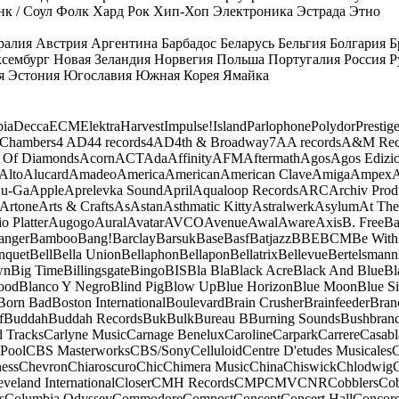
к / Соул
Фолк
Хард Рок
Хип-Хоп
Электроника
Эстрада
Этно
ралия
Австрия
Аргентина
Барбадос
Беларусь
Бельгия
Болгария
Б
сембург
Новая Зеландия
Норвегия
Польша
Португалия
Россия
Р
я
Эстония
Югославия
Южная Корея
Ямайка
ia
Decca
ECM
Elektra
Harvest
Impulse!
Island
Parlophone
Polydor
Prestig
 Chambers
4 AD
44 records
4AD
4th & Broadway
7A
A records
A&M Rec
 Of Diamonds
Acorn
ACT
Ada
Affinity
AFM
Aftermath
Agos
Agos Edizio
Alto
Alucard
Amadeo
America
American
American Clave
Amiga
Ampex
A
u-Ga
Apple
Aprelevka Sound
April
Aqualoop Records
ARC
Archiv Prod
Artone
Arts & Crafts
As
Astan
Asthmatic Kitty
Astralwerk
Asylum
At The
o Platter
Augogo
Aural
Avatar
AVCO
Avenue
Awal
Aware
Axis
B. Free
Ba
anger
Bamboo
Bang!
Barclay
Barsuk
Base
Basf
Batjazz
BBE
BCM
Be With
nquet
Bell
Bella Union
Bellaphon
Bellapon
Bellatrix
Bellevue
Bertelsmann
wn
Big Time
Billingsgate
Bingo
BIS
Bla Bla
Black Acre
Black And Blue
Bl
ood
Blanco Y Negro
Blind Pig
Blow Up
Blue Horizon
Blue Moon
Blue Si
Born Bad
Boston International
Boulevard
Brain Crusher
Brainfeeder
Bran
f
Buddah
Buddah Records
Buk
Bulk
Bureau B
Burning Sounds
Bushbran
d Tracks
Carlyne Music
Carnage Benelux
Caroline
Carpark
Carrere
Casabl
Pool
CBS Masterworks
CBS/Sony
Celluloid
Centre D'etudes Musicales
C
ess
Chevron
Chiaroscuro
Chic
Chimera Music
China
Chiswick
Chlodwig
eveland International
Closer
CMH Records
CMP
CMV
CNR
Cobblers
Cob
s
Columbia Odyssey
Commodore
Compost
Concept
Concert Hall
Concor