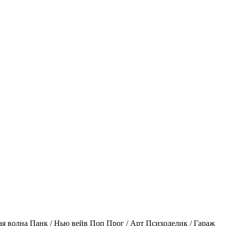
ая волна
Панк / Нью вейв
Поп
Прог / Арт
Психоделик / Гараж