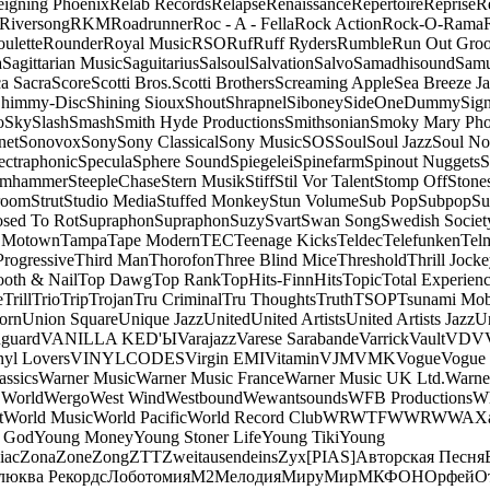
eigning Phoenix
Relab Records
Relapse
Renaissance
Repertoire
Reprise
R
Riversong
RKM
Roadrunner
Roc - A - Fella
Rock Action
Rock-O-Rama
ulette
Rounder
Royal Music
RSO
Ruf
Ruff Ryders
Rumble
Run Out Gro
a
Sagittarian Music
Saguitarius
Salsoul
Salvation
Salvo
Samadhisound
Samu
a Sacra
Score
Scotti Bros.
Scotti Brothers
Screaming Apple
Sea Breeze J
himmy-Disc
Shining Sioux
Shout
Shrapnel
Siboney
SideOneDummy
Sign
o
Sky
Slash
Smash
Smith Hyde Productions
Smithsonian
Smoky Mary Ph
net
Sonovox
Sony
Sony Classical
Sony Music
SOS
Soul
Soul Jazz
Soul No
ectraphonic
Specula
Sphere Sound
Spiegelei
Spinefarm
Spinout Nuggets
S
amhammer
SteepleChase
Stern Musik
Stiff
Stil Vor Talent
Stomp Off
Stone
room
Strut
Studio Media
Stuffed Monkey
Stun Volume
Sub Pop
Subpop
Su
sed To Rot
Supraphon
Supraphon
Suzy
Svart
Swan Song
Swedish Society
 Motown
Tampa
Tape Modern
TEC
Teenage Kicks
Teldec
Telefunken
Tel
Progressive
Third Man
Thorofon
Three Blind Mice
Threshold
Thrill Jock
ooth & Nail
Top Dawg
Top Rank
TopHits-FinnHits
Topic
Total Experien
e
Trill
Trio
Trip
Trojan
Tru Criminal
Tru Thoughts
Truth
TSOP
Tsunami Mo
orn
Union Square
Unique Jazz
United
United Artists
United Artists Jazz
Un
guard
VANILLA KED'Ы
Varajazz
Varese Sarabande
Varrick
Vault
VDV
nyl Lovers
VINYLCODES
Virgin EMI
Vitamin
VJM
VMK
Vogue
Vogue 
assics
Warner Music
Warner Music France
Warner Music UK Ltd.
Warne
 World
Wergo
West Wind
Westbound
Wewantsounds
WFB Productions
W
t
World Music
World Pacific
World Record Club
WRWTFWWR
WWA
X
 God
Young Money
Young Stoner Life
Young Tiki
Young
iac
Zona
Zone
Zong
ZTT
Zweitausendeins
Zyx
[PIAS]
Авторская Песня
люква Рекордс
Лоботомия
М2
Мелодия
МируМир
МКФОН
Орфей
О