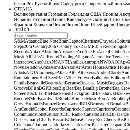
Регги
Рок
Русский рок
Саундтреки
Современный поп
Фан
СТРАНА
Великобритания
Германия
Голландия
США
Япония
Авст
Испания
Испания
Италия
Канада
Куба
Латвия
Литва
Люк
Франция
Хорватия
Чехия
Чехия
Чили
Швейцария
Швеци
ЛЕЙБЛ
A&M
Atlantic
Blue Note
Brain
Capitol
Charisma
Chrysalis
Columb
Steps
20th Century
20th Century-Fox
21
2MR
355 Recordings
36
Records
Abkco
Absinthe
Abstrakce
Ace
Ace Fu
Ace of Clubs
Ace
Music
All Life
All Round Trading
Alligator
Alternative Tentacles
Interactive
Another
ANS
ANTI
Antilles
Antrop
ANWO
AOI
Ap-G
Novus
Ariston
Arma
Armed
Arston
Art
Artist House
Artists House
Artists
ATO
Atomhenge
Attaca
Attic
Attlaxeras
Audio Clarity
Audi
Entertainment
Bad Seed
Bad Vibes Forever
Balkanton
Balloon B
Family
Bearsville
Beatrocket
Because
Because Music
Beggars Ba
Groove
BFish
BGP
Biber
Big Bear
Big Beat
Big Brother
Big Cro
Screen
Black Truffle
Blackened
Blackground
Blackhawk
Blackw
Encore
BMG
Boardwalk
Bomba
Bomba Music
Bon Air
Boplicity
Grove
Broma16
Bronze
Brownswood
BRS
Brunswick
Brutalist
Bt
Am
Candid
Capitol Records
Capriccio
Caprice
Capricorn
Capture
Communications
Caution!
CBC Radio Canada
CBS
CBS Dance 
Discos
Charly
Charly Records
Chelsea
Cherry Red
Cherry Red
Ch
Celentano
Clarion
Classic Jazz
Classics For Pleasure
Cleopatra
Cl
Classics
Colosseum
Colpix
Columbia Jazz
Columbia Masterwork