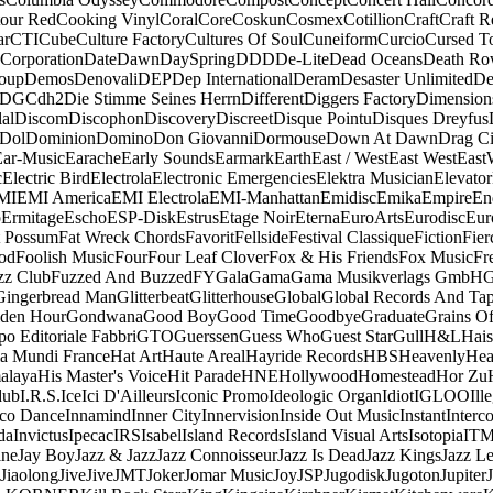
our Red
Cooking Vinyl
Coral
Core
Coskun
Cosmex
Cotillion
Craft
Craft R
ar
CTI
Cube
Culture Factory
Cultures Of Soul
Cuneiform
Curcio
Cursed T
 Corporation
Date
Dawn
DaySpring
DDD
De-Lite
Dead Oceans
Death R
oup
Demos
Denovali
DEP
Dep International
Deram
Desaster Unlimited
De
DGC
dh2
Die Stimme Seines Herrn
Different
Diggers Factory
Dimension
al
Discom
Discophon
Discovery
Discreet
Disque Pointu
Disques Dreyfus
Dol
Dominion
Domino
Don Giovanni
Dormouse
Down At Dawn
Drag Ci
Ear-Music
Earache
Early Sounds
Earmark
Earth
East / West
East West
East
c
Electric Bird
Electrola
Electronic Emergencies
Elektra Musician
Elevator
MI
EMI America
EMI Electrola
EMI-Manhattan
Emidisc
Emika
Empire
En
o
Ermitage
Escho
ESP-Disk
Estrus
Etage Noir
Eterna
EuroArts
Eurodisc
Eur
t Possum
Fat Wreck Chords
Favorit
Fellside
Festival Classique
Fiction
Fier
od
Foolish Music
Four
Four Leaf Clover
Fox & His Friends
Fox Music
Fr
zz Club
Fuzzed And Buzzed
FY
Gala
Gama
Gama Musikverlags GmbH
Gingerbread Man
Glitterbeat
Glitterhouse
Global
Global Records And Ta
den Hour
Gondwana
Good Boy
Good Time
Goodbye
Graduate
Grains O
o Editoriale Fabbri
GTO
Guerssen
Guess Who
Guest Star
Gull
H&L
Hais
a Mundi France
Hat Art
Haute Areal
Hayride Records
HBS
Heavenly
Hea
alaya
His Master's Voice
Hit Parade
HNE
Hollywood
Homestead
Hor Zu
dub
I.R.S.
Ice
Ici D'Ailleurs
Iconic Promo
Ideologic Organ
Idiot
IGLOO
Ill
sco Dance
Innamind
Inner City
Innervision
Inside Out Music
Instant
Interc
da
Invictus
Ipecac
IRS
Isabel
Island Records
Island Visual Arts
Isotopia
IT
ine
Jay Boy
Jazz & Jazz
Jazz Connoisseur
Jazz Is Dead
Jazz Kings
Jazz L
Jiaolong
Jive
Jive
JMT
Joker
Jomar Music
Joy
JSP
Jugodisk
Jugoton
Jupiter