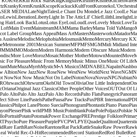
a KORNER
Kill Rock Stars
King
Kingsize
Kirshner
Kismet
Kitchenware
K
tz
Kranky
Krem
Krunk
Kscope
Kuckuck
KultFront
Kuroneko
L'Orchestra
ASER MEDIA
LateNightTales
Le Chant Du Monde
Le Jazz Cool
Le Nar
to
Lewis
Liberation
Liberty
Light In The Attic
Lil' Chief
Lilith
Limelight
Li
ng Hair
Look Back
Lotus
Lotus Eye
Lou
Loud
Love
Lovely Music
LoveTa
 Loft
Main Event
Mainstream
MAM
Mama Barley
Mama Told Ya
Mango
cot Label Group
Mass Appeal
Mass Art
Masters
Masterworks
Matador
Ma
a Auslese
Melodisc
Melophobia
Melosmusik
Memo
Mercury
Mercury KX
me
Metronome 2001
Mexican Summer
MFP
MFS
MGM
Midi
Midland Inte
J
MMi
MMO
Modern
Modern Harmonic
Modern Obscure Music
Modern
ndisc
More Love
Moroz
Mosaic
Mother Mother
Motown
Mounted
Move
ic For Pleasure
Music From Memory
Music Minus One
Music Of Life
M
tant
Mute
Muza
Myrrh
Mystic
M•A Music
n5MD
NABEL
Napalm
Nashbo
w Albion
New Jazz
New Rose
New West
New World
Next Wave
NGM
N
ot Now
Not Now Music
Not On Label
Noton
Nova
Novus
NPG
Nubian
Nu
R
Ohrwaschl
Ohrwurm
Okeh
Old Town
Olivia
One Little Independent
One
c
Oriana
Original Jazz Classics
Other People
Other Voices
OUT
Out Of L
Palo Alto
Palo Alto Jazz
Palo Alto Records
Palto Flats
Panegyric
Panora
fect Silver Line
Pastels
Pathe
Pausa
Paw Tracks
Pax
PBR International
PD
lassics
Philpot Lane
Phono Suecia
Phonogram
Phontastic
Piano Piano
Pias
ayon
Plesser
Plstk wrld
PMB Music
Pointblank
Polar
Pole
Poljazz
Polskie N
llo
Portrait
Potato
Potomak
Power Exchange
PRE
Prestige Folklore
Primar
RT
Psycho
Pure Pleasure
Purple
PVC
PWL
PYE
Quade
Qualiton
Quartersti
id
Rare Earth
RareNoise
Raretone
Rat Pack
RattleSnake
Raw Power
Rawk
eal World
Rec-O-Hit
Recommended
Record Station
Red
Red Bullet
Red 