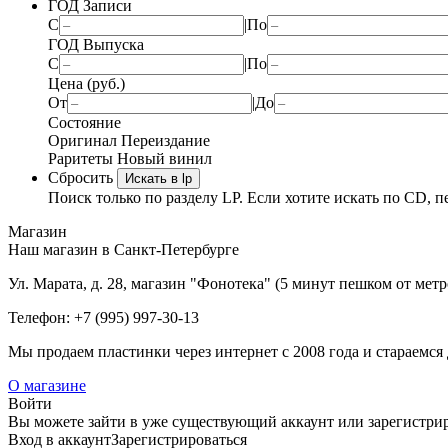
ГОД Записи
С
|
По
ГОД Выпуска
С
|
По
Цена (руб.)
От
|
До
Состояние
Оригинал
Переиздание
Раритеты
Новый винил
Сбросить
Искать в lp
Поиск только по разделу LP. Если хотите искать по CD, п
Магазин
Наш магазин в Санкт-Петербурге
Ул. Марата, д. 28, магазин "Фонотека" (5 минут пешком от мет
Телефон: +7 (995) 997-30-13
Мы продаем пластинки через интернет c 2008 года и стараемся 
О магазине
Войти
Вы можете зайти в уже существующий аккаунт или зарегистриро
Вход
в аккаунт
Зарегистрироваться