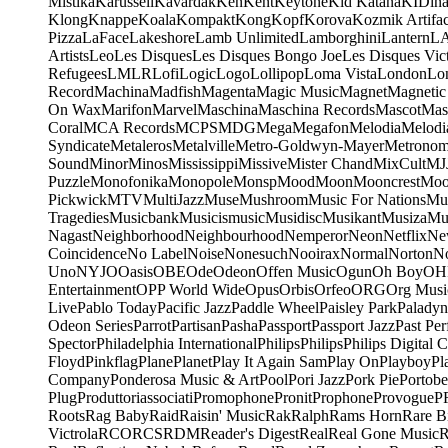
Mistika
Karussell
Kavardak
Ken
Kent
Keytone
Kid Katana
KIDin
Klong
Knappe
Koala
Kompakt
Kong
Kopf
Korova
Kozmik Artifac
Pizza
LaFace
Lakeshore
Lamb Unlimited
Lamborghini
Lantern
L
Artists
Leo
Les Disques
Les Disques Bongo Joe
Les Disques Vic
Refugees
LMLR
Lofi
Logic
Logo
Lollipop
Loma Vista
London
Lo
Record
Machina
Madfish
Magenta
Magic Music
Magnet
Magnetic
On Wax
Marifon
Marvel
Maschina
Maschina Records
Mascot
Mas
Coral
MCA Records
MCPS
MDG
Mega
Megafon
Melodia
Melodi
Syndicate
Metaleros
Metalville
Metro-Goldwyn-Mayer
Metrono
Sound
Minor
Minos
Mississippi
Missive
Mister Chand
MixCult
MJ
Puzzle
Monofonika
Monopole
Monsp
Mood
Moon
Mooncrest
Moo
Pickwick
MTV
MultiJazz
Muse
Mushroom
Music For Nations
Mus
Tragedies
Musicbank
Musicismusic
Musidisc
Musikant
Musiza
Mu
Nagast
Neighborhood
Neighbourhood
Nemperor
Neon
Netflix
Ne
Coincidence
No Label
Noise
Nonesuch
Nooirax
Normal
Norton
N
Uno
NYJO
Oasis
OBE
Ode
Odeon
Offen Music
Ogun
Oh Boy
OH
Entertainment
OPP World Wide
Opus
Orbis
Orfeo
ORG
Org Musi
Live
Pablo Today
Pacific Jazz
Paddle Wheel
Paisley Park
Paladyn
Odeon Series
Parrot
Partisan
Pasha
Passport
Passport Jazz
Past Per
Spector
Philadelphia International
Philips
Philips
Philips Digital C
Floyd
Pinkflag
Plane
Planet
Play It Again Sam
Play On
Playboy
Pl
Company
Ponderosa Music & Art
Pool
Pori Jazz
Pork Pie
Portobe
Plug
Produttoriassociati
Promophone
Pronit
Prophone
Provogue
P
Roots
Rag Baby
Raid
Raisin' Music
Rak
Ralph
Rams Horn
Rare B
Victrola
RCO
RCS
RDM
Reader's Digest
Real
Real Gone Music
R