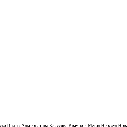
ско
Инди / Альтернатива
Классика
Краутрок
Метал
Неосоул
Нов