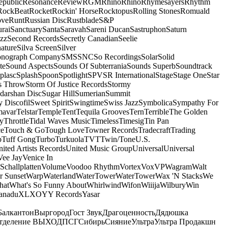
epublic
Resonance
Review
RGM
Rhino
Rhino
Rhymesayers
Rhythm
RockBeat
Rocket
Rockin' Horse
Rocktopus
Rolling Stones
Romuald
ove
Runt
Russian Disc
Rustblade
S&P
rai
Sanctuary
Santa
Saravah
Sareni Ducan
Sastruphon
Saturn
azz
Second Records
Secretly Canadian
Seelie
ature
Silva Screen
Silver
onograph Company
SMS
SNC
So Recordings
Solar
Solid
te
Sound Aspects
Sounds Of Subterrania
Sounds Superb
Soundtrack
plasc
Splash
Spoon
Spotlight
SPV
SR International
Stage
Stage One
Star
s Throw
Storm Of Justice Records
Stormy
darshan Disc
Sugar Hill
Sumerian
Summit
 Discofil
Sweet Spirit
Swingtime
Swiss Jazz
Symbolica
Sympathy For
mavar
Telstar
Temple
Tent
Tequila Grooves
Tern
Terrible
The Golden
ey
Throttle
Tidal Waves Music
Timeless
Timesig
Tin Pan
ce
Touch & Go
Tough Love
Towner Records
Tradecraft
Trading
b
Tuff Gong
Turbo
Turkuola
TVT
Twin/Tone
U.S.
ited Artists Records
United Music Group
Universal
Universal
Vee Jay
Venice In
Schallplatten
Volume
Voodoo Rhythm
Vortex
Vox
VP
Wagram
Walt
r Sunset
Warp
Waterland
WaterTower
WaterTower
Wax 'N Stacks
We
hat
What's So Funny About
Whirlwind
Wifon
Wiiija
Wilbury
Win
anadu
XL
XO
Y
Y Records
Yasar
Балкантон
Выргород
Гост Звук
Драгоценность
Дядюшка
тделение ВЫХОД
ПСГ
Сибирь
Сияние
Ультра
Ультра Продакшн