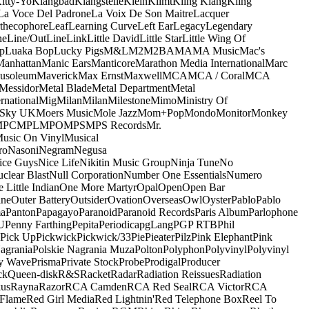
itty-Yo
Klangbad
Klangstelle
Klein
Klimt
Kling Klang
Kling
La Voce Del Padrone
La Voix De Son Maitre
Lacquer
thecophore
Leaf
Learning Curve
Left Ear
Legacy
Legendary
ne
Line/OutLine
Link
Little David
Little Star
Little Wing Of
p
Luaka Bop
Lucky Pigs
M&L
M2
M2BA
MA
MA Music
Mac's
Manhattan
Manic Ears
Manticore
Marathon Media International
Marc
usoleum
Maverick
Max Ernst
Maxwell
MCA
MCA / Coral
MCA
Messidor
Metal Blade
Metal Department
Metal
rnational
Mig
Milan
Milan
Milestone
Mimo
Ministry Of
 Sky UK
Moers Music
Mole Jazz
Mom+Pop
Mondo
Monitor
Monkey
MPC
MPL
MPO
MPS
MPS Records
Mr.
usic On Vinyl
Musical
ro
Nasoni
Negram
Negusa
ice Guys
Nice Life
Nikitin Music Group
Ninja Tune
No
clear Blast
Null Corporation
Number One Essentials
Numero
 Little Indian
One More Martyr
Opal
Open
Open Bar
ine
Outer Battery
Outsider
Ovation
Overseas
Owl
Oyster
Pablo
Pablo
ma
Panton
Papagayo
Paranoid
Paranoid Records
Paris Album
Parlophone
U
Penny Farthing
Pepita
Periodica
pgLang
PGP RTB
Phil
Pick Up
Pickwick
Pickwick/33
Pie
Pieater
Pilz
Pink Elephant
Pink
agrania
Polskie Nagrania Muza
Polton
Polyphon
Polyvinyl
Polyvinyl
y Wave
Prisma
Private Stock
Probe
Prodigal
Producer
ck
Queen-disk
R&S
Racket
Radar
Radiation Reissues
Radiation
us
Rayna
Razor
RCA Camden
RCA Red Seal
RCA Victor
RCA
Flame
Red Girl Media
Red Lightnin'
Red Telephone Box
Reel To