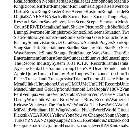
Real
Reflection Nebula
Refuge
Regal
Regal Zonophone
Regent
R
King
Ricordi
Riff
Rift
Rimaphon
Riot Games
Ripple
Rise
Riverside
Distro
Ronco
Rong
Rooster
Rose Avenue
Rostrum
Rough Trade
Ro
Digital
SAAR
SABA
Sackville
Sacred Bones
Sacred Tongue
Sag
Research
Savitor
Savoy
Savoy Jazz
Scene
Scepter
Schwann Music
Court
SERWED
Setalight
Shady
Shakey Pictures
Shark
Sheffield
S
Lining
Silvertone
Sin
Singlebrook
Sintez
Sire
Sireena
Situation Tw
State
Soliti
SoLyd
Soma
Some
Somerset
Sona Gaia Productions
So
Factory
Soundvision
Soviet Grail
Soyuz
Spanish Prayers
Spark
Sp
Song
Star Trak Entertainment
Starline
Stars by Edel
Start
Stax
Ste
Wave
Storyville
Strand
Strange Fruit
Strange Ways
Street Trash
St
Entertainment
Sunburst
Sunday
Sundazed
Sunnyside
Sunset
Suppo
The Record Industry
System 108
T.K.
T.K. Records
Tamla
Tamla
Age
The Pauki
The Saifam Group
There's A Dead Skunk
Think 
Apple
Tjumy
Tomato
Tommy Boy
Tonpress
Tonzonen
Too Pure
T
Places
Transatlantic
Transgressive
Trianon
Trikont-Unsere Stimm
Metal
Ulitka
Ultraphone
Ulysse
UMC
UMe
Uni
UNI Records
Unic
Music
Unlimited Gold
Upfront
Urbanoid Lab
Utopia
V180
V2
Van
Peril
Ventipax
Venture
Venus
Verabra
Veriton
Verne
Verve
Victor
Vi
Disney
War Child
Warner Bros.
Warner Bros. Records
Warner Cl
Release Whatever The Fuck We Want
We The Best
WEA
Weird
Mil
Wind
Windham Hill
Wing
Wooden Nickel
World
World Circui
Plakcılık
YEAR0001
Yellow
Yona
You've Changed
Young
Young
Turks
YZY
ZAN
Zapisy
Zappa
ZBS
ZDF
Zerolandia
Zickzack
Zod
Рекордс
Золотая Долина
Издательство Clever
КАЧ
Клюква
К