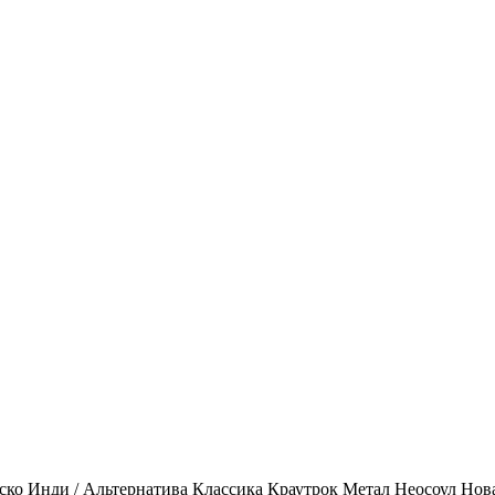
ско
Инди / Альтернатива
Классика
Краутрок
Метал
Неосоул
Нов