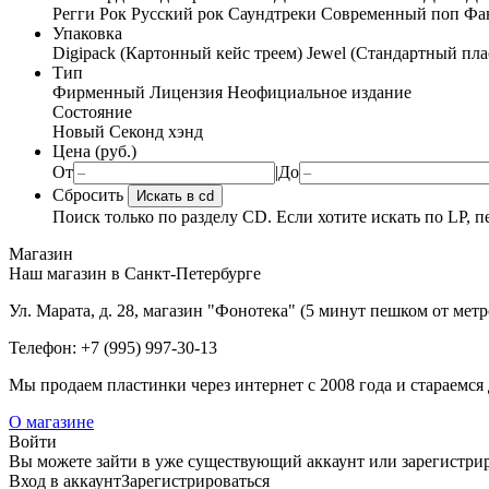
Регги
Рок
Русский рок
Саундтреки
Современный поп
Фан
Упаковка
Digipack (Картонный кейс треем)
Jewel (Стандартный пла
Тип
Фирменный
Лицензия
Неофициальное издание
Состояние
Новый
Секонд хэнд
Цена (руб.)
От
|
До
Сбросить
Искать в cd
Поиск только по разделу CD. Если хотите искать по LP, п
Магазин
Наш магазин в Санкт-Петербурге
Ул. Марата, д. 28, магазин "Фонотека" (5 минут пешком от мет
Телефон: +7 (995) 997-30-13
Мы продаем пластинки через интернет c 2008 года и стараемся 
О магазине
Войти
Вы можете зайти в уже существующий аккаунт или зарегистриро
Вход
в аккаунт
Зарегистрироваться