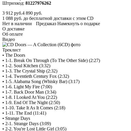
Штрихкод:
81227976262
3 912
руб.
4 890 руб.
1 088 руб. до бесплатной доставки с этим CD
Нет в наличии
Предзаказ
Намекнуть о подарке
О доставке
Об оплате
Видео
Треклист
• The Doors
• 1-1. Break On Through (To The Other Side) (2:27)
• 1-2. Soul Kitchen (3:32)
• 1-3. The Crystal Ship (2:32)
• 1-4. Twentieth Century Fox (2:32)
• 1-5. Alabama Song (Whisky Bar) (3:17)
• 1-6. Light My Fire (7:00)
• 1-7. Back Door Man (3:34)
• 1-8. I Looked At You (2:22)
• 1-9. End Of The Night (2:50)
• 1-10. Take It As It Comes (2:18)
• 1-11. The End (11:41)
• Strange Days
• 2-1. Strange Days (3:09)
• 2-2. You're Lost Little Girl (3:05)