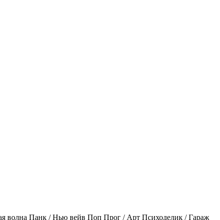
ая волна
Панк / Нью вейв
Поп
Прог / Арт
Психоделик / Гараж