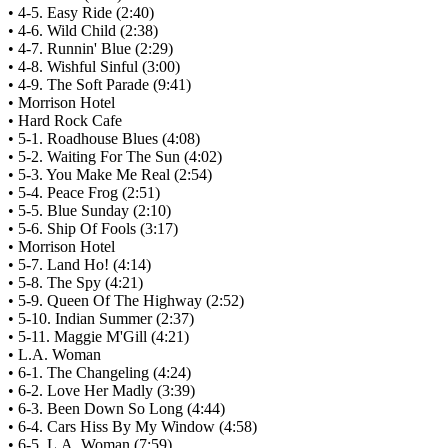
• 4-5. Easy Ride (2:40)
• 4-6. Wild Child (2:38)
• 4-7. Runnin' Blue (2:29)
• 4-8. Wishful Sinful (3:00)
• 4-9. The Soft Parade (9:41)
• Morrison Hotel
• Hard Rock Cafe
• 5-1. Roadhouse Blues (4:08)
• 5-2. Waiting For The Sun (4:02)
• 5-3. You Make Me Real (2:54)
• 5-4. Peace Frog (2:51)
• 5-5. Blue Sunday (2:10)
• 5-6. Ship Of Fools (3:17)
• Morrison Hotel
• 5-7. Land Ho! (4:14)
• 5-8. The Spy (4:21)
• 5-9. Queen Of The Highway (2:52)
• 5-10. Indian Summer (2:37)
• 5-11. Maggie M'Gill (4:21)
• L.A. Woman
• 6-1. The Changeling (4:24)
• 6-2. Love Her Madly (3:39)
• 6-3. Been Down So Long (4:44)
• 6-4. Cars Hiss By My Window (4:58)
• 6-5. L.A. Woman (7:59)