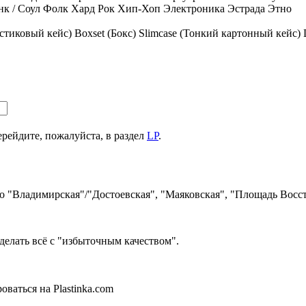
к / Соул
Фолк
Хард Рок
Хип-Хоп
Электроника
Эстрада
Этно
стиковый кейс)
Boxset (Бокс)
Slimcase (Тонкий картонный кейс)
ерейдите, пожалуйста, в раздел
LP
.
ро "Владимирская"/"Достоевская", "Маяковская", "Площадь Восст
делать всё с "избыточным качеством".
ваться на Plastinka.com