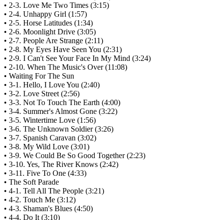
• 2-3. Love Me Two Times (3:15)
• 2-4. Unhappy Girl (1:57)
• 2-5. Horse Latitudes (1:34)
• 2-6. Moonlight Drive (3:05)
• 2-7. People Are Strange (2:11)
• 2-8. My Eyes Have Seen You (2:31)
• 2-9. I Can't See Your Face In My Mind (3:24)
• 2-10. When The Music's Over (11:08)
• Waiting For The Sun
• 3-1. Hello, I Love You (2:40)
• 3-2. Love Street (2:56)
• 3-3. Not To Touch The Earth (4:00)
• 3-4. Summer's Almost Gone (3:22)
• 3-5. Wintertime Love (1:56)
• 3-6. The Unknown Soldier (3:26)
• 3-7. Spanish Caravan (3:02)
• 3-8. My Wild Love (3:01)
• 3-9. We Could Be So Good Together (2:23)
• 3-10. Yes, The River Knows (2:42)
• 3-11. Five To One (4:33)
• The Soft Parade
• 4-1. Tell All The People (3:21)
• 4-2. Touch Me (3:12)
• 4-3. Shaman's Blues (4:50)
• 4-4. Do It (3:10)