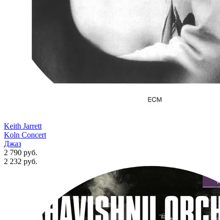
Keith Jarrett
Koln Concert
Джаз
2 790 руб.
2 232
руб.