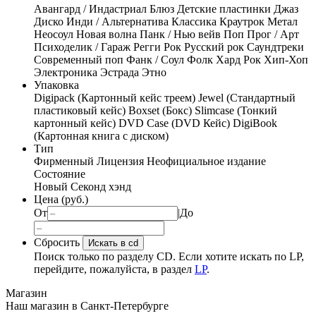
Авангард / Индастриал
Блюз
Детские пластинки
Джаз
Диско
Инди / Альтернатива
Классика
Краутрок
Метал
Неосоул
Новая волна
Панк / Нью вейв
Поп
Прог / Арт
Психоделик / Гараж
Регги
Рок
Русский рок
Саундтреки
Современный поп
Фанк / Соул
Фолк
Хард Рок
Хип-Хоп
Электроника
Эстрада
Этно
Упаковка
Digipack (Картонный кейс треем)
Jewel (Стандартный
пластиковый кейс)
Boxset (Бокс)
Slimcase (Тонкий
картонный кейс)
DVD Case (DVD Кейс)
DigiBook
(Картонная книга с диском)
Тип
Фирменный
Лицензия
Неофициальное издание
Состояние
Новый
Секонд хэнд
Цена (руб.)
От
|
До
Сбросить
Искать в cd
Поиск только по разделу CD. Если хотите искать по LP,
перейдите, пожалуйста, в раздел
LP
.
Магазин
Наш магазин в Санкт-Петербурге