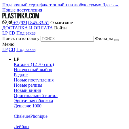
Подарочный сертификат онлайн на любую сумму. Здесь →
Новые поступления
+7 (921) 845-33-51
О магазине
ДОСТАВКА И ОПЛАТА
Войти
LP
CD
Под заказ
Поиск по каталогу
Фильтры
Меню
LP
CD
Под заказ
LP
Каталог (12 705 шт.)
Интересный выбор
Редкие
Новые поступления
Новые релизы
Новый винил
Оригинальный винил
Эротичная обложка
Дешевле 1000
ChaleurePhonique
Лейблы