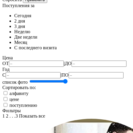
Поступления за
Сегодня
2 дня
3 дня
Неделю
Две недели
Месяц
С последнего визита
Цена
ОТ
|
ДО
Год
С
|
ПО
список
фото
Сортировать по:
алфавиту
цене
поступлению
Фильтры
1
2
. . .
3
Показать
все