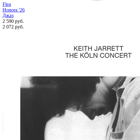
Flea
Honora '26
Джаз
2 590 руб.
2 072
руб.