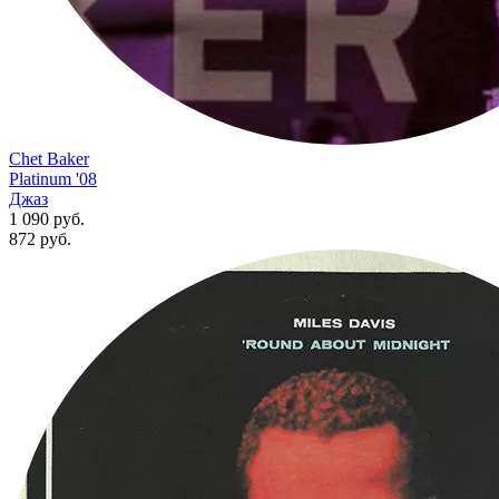
Chet Baker
Platinum '08
Джаз
1 090 руб.
872
руб.