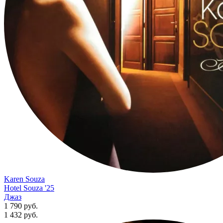
Karen Souza
Hotel Souza '25
Джаз
1 790 руб.
1 432
руб.