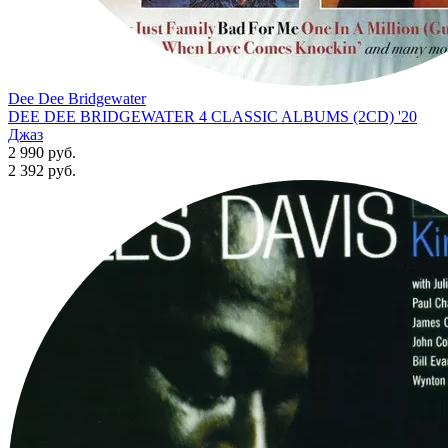
Dee Dee Bridgewater
DEE DEE BRIDGEWATER 4 CLASSIC ALBUMS (2CD) '20
Джаз
2 990 руб.
2 392
руб.