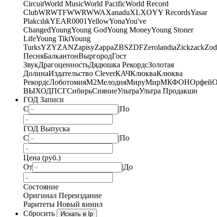
Circuit
World Music
World Pacific
World Record
Club
WRWTFWWR
WWA
Xanadu
XL
XO
Y
Y Records
Yasar
Plakcılık
YEAR0001
Yellow
Yona
You've
Changed
Young
Young God
Young Money
Young Stoner
Life
Young Tiki
Young
Turks
YZY
ZAN
Zapisy
Zappa
ZBS
ZDF
Zerolandia
Zickzack
Zod
Песня
Балкантон
Выргород
Гост
Звук
Драгоценность
Дядюшка Рекордс
Золотая
Долина
Издательство Clever
КАЧ
Клюква
Клюква
Рекордс
Лоботомия
М2
Мелодия
МируМир
МКФОН
Орфей
О
ВЫХОД
ПСГ
Сибирь
Сияние
Ультра
Ультра Продакшн
ГОД Записи
С
|
По
ГОД Выпуска
С
|
По
Цена (руб.)
От
|
До
Состояние
Оригинал
Переиздание
Раритеты
Новый винил
Сбросить
Искать в lp