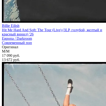
Billie Eilish
Hit Me Hard And Soft: The Tour (Live) (3LP, голубой, желтый и
красный винил) '26
Европа /
Darkroom
Современный поп
Оригинал
M/M
17 090 руб.
13 672
руб.