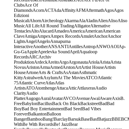
Clubs
Ace Of
Diamonds
Acorn
ACT
Ada
Affinity
AFM
Aftermath
Agos
Agos
Edizioni
Musicali
Ahorn
Aircheology
Akarma
Ala
Aladin
Alien
Aliso
Aliso
Music
All Life
All Round Trading
Alligator
Alternative
Tentacles
Alto
Alucard
Amadeo
America
American
American
Clave
Amiga
Ampex
Ampex Records
Amulet
Anchor
Anchor
Lights
Angel
Angelo
Annapurna
Interactive
Another
ANS
ANTI
Antilles
Antrop
ANWO
AOI
Ap-
Gu-Ga
Apple
Aprelevka Sound
April
Aqualoop
Records
ARC
Archiv
Produktion
Ardeck
Areito
Argo
Argonauta
Ariola
Arista
Arista
Novus
Ariston
Arma
Armed
Arston
Art
Artist House
Artists
House
Artone
Arts & Crafts
As
Astan
Asthmatic
Kitty
Astralwerk
Asylum
At The Movies
ATCO
Atlantic
75
Atlantic Curve
Atlas
Atlas
Artists
ATO
Atomhenge
Attaca
Attic
Attlaxeras
Audio
Clarity
Audio
Platter
Augogo
Aural
Avatar
AVCO
Avenue
Awal
Aware
Axis
B.
Free
Babylon
Bacillus
Back On Black
Backstreet
Bad
Bad
Boy
Bad Boy Entertainment
Bad Seed
Bad Vibes
Forever
Balkanton
Balloon
Banger
Bamboo
Bang!
Barclay
Barsuk
Base
Basf
Batjazz
BBE
BC
With
Be With Records
Be! Jazz
Bear