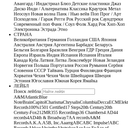
Авангард / Индастриал
Блюз
Детские пластинки
Джаз
Диско
Инди / Альтернатива
Классика
Краутрок
Метал
Неосоул
Новая волна
Панк / Нью вейв
Поп
Прог / Арт
Психоделик / Гараж
Регги
Рок
Русский рок
Саундтреки
Современный поп
Фанк / Соул
Фолк
Хард Рок
Хип-Хоп
Электроника
Эстрада
Этно
СТРАНА
Великобритания
Германия
Голландия
США
Япония
Австралия
Австрия
Аргентина
Барбадос
Беларусь
Бельгия
Болгария
Бразилия
Венгрия
ГДР
Греция
Дания
Европа
Израиль
Индия
Испания
Испания
Италия
Канада
Куба
Латвия
Литва
Люксембург
Новая Зеландия
Норвегия
Польша
Португалия
Россия
Румыния
Сербия
Словения
СССР
Тайвань
Турция
Финляндия
Франция
Хорватия
Чехия
Чехия
Чили
Швейцария
Швеция
Эстония
Югославия
Южная Корея
Ямайка
ЛЕЙБЛ
Поиск лейбла
A&M
Atlantic
Blue
Note
Brain
Capitol
Charisma
Chrysalis
Columbia
Decca
ECM
Elek
Records
100%
1501 Certified
17 Steps
20th Century
20th
Century-Fox
21
2MR
355 Recordings
36 Chambers
4 AD
44
records
4AD
4th & Broadway
7A
A records
A&M
Records
A.K.A.
A5B, Inc.
Aaarrg
ABC
ABC Impulse!
ABC
Records
Abkco
Absinthe
Abstrakce
Ace
Ace Fu
Ace of