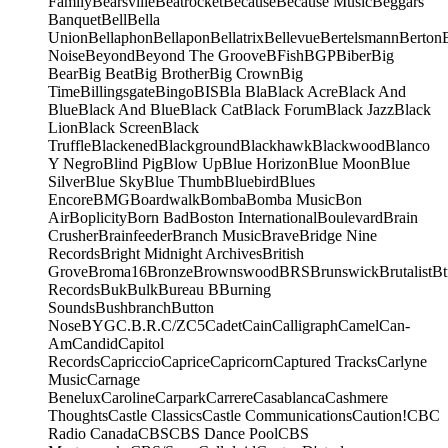
Family
Bearsville
Beatrocket
Because
Because Music
Beggars
Banquet
Bell
Bella
Union
Bellaphon
Bellapon
Bellatrix
Bellevue
Bertelsmann
Berton
Noise
Beyond
Beyond The Groove
BFish
BGP
Biber
Big
Bear
Big Beat
Big Brother
Big Crown
Big
Time
Billingsgate
Bingo
BIS
Bla Bla
Black Acre
Black And
Blue
Black And Blue
Black Cat
Black Forum
Black Jazz
Black
Lion
Black Screen
Black
Truffle
Blackened
Blackground
Blackhawk
Blackwood
Blanco
Y Negro
Blind Pig
Blow Up
Blue Horizon
Blue Moon
Blue
Silver
Blue Sky
Blue Thumb
Bluebird
Blues
Encore
BMG
Boardwalk
Bomba
Bomba Music
Bon
Air
Boplicity
Born Bad
Boston International
Boulevard
Brain
Crusher
Brainfeeder
Branch Music
Brave
Bridge Nine
Records
Bright Midnight Archives
British
Grove
Broma16
Bronze
Brownswood
BRS
Brunswick
Brutalist
Bt
Records
Buk
Bulk
Bureau B
Burning
Sounds
Bushbranch
Button
Nose
BYG
C.B.R.
C/Z
C5
Cadet
Cain
Calligraph
Camel
Can-
Am
Candid
Capitol
Records
Capriccio
Caprice
Capricorn
Captured Tracks
Carlyne
Music
Carnage
Benelux
Caroline
Carpark
Carrere
Casablanca
Cashmere
Thoughts
Castle Classics
Castle Communications
Caution!
CBC
Radio Canada
CBS
CBS Dance Pool
CBS