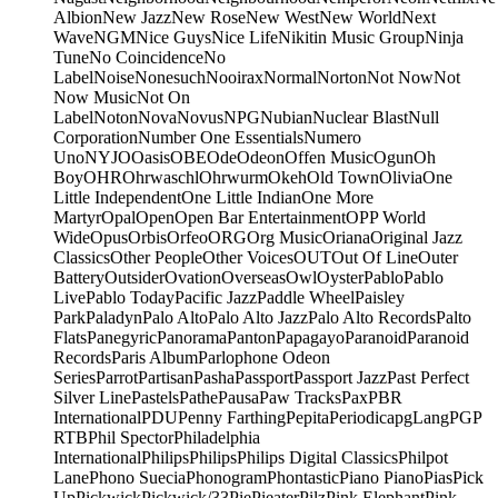
Albion
New Jazz
New Rose
New West
New World
Next
Wave
NGM
Nice Guys
Nice Life
Nikitin Music Group
Ninja
Tune
No Coincidence
No
Label
Noise
Nonesuch
Nooirax
Normal
Norton
Not Now
Not
Now Music
Not On
Label
Noton
Nova
Novus
NPG
Nubian
Nuclear Blast
Null
Corporation
Number One Essentials
Numero
Uno
NYJO
Oasis
OBE
Ode
Odeon
Offen Music
Ogun
Oh
Boy
OHR
Ohrwaschl
Ohrwurm
Okeh
Old Town
Olivia
One
Little Independent
One Little Indian
One More
Martyr
Opal
Open
Open Bar Entertainment
OPP World
Wide
Opus
Orbis
Orfeo
ORG
Org Music
Oriana
Original Jazz
Classics
Other People
Other Voices
OUT
Out Of Line
Outer
Battery
Outsider
Ovation
Overseas
Owl
Oyster
Pablo
Pablo
Live
Pablo Today
Pacific Jazz
Paddle Wheel
Paisley
Park
Paladyn
Palo Alto
Palo Alto Jazz
Palo Alto Records
Palto
Flats
Panegyric
Panorama
Panton
Papagayo
Paranoid
Paranoid
Records
Paris Album
Parlophone Odeon
Series
Parrot
Partisan
Pasha
Passport
Passport Jazz
Past Perfect
Silver Line
Pastels
Pathe
Pausa
Paw Tracks
Pax
PBR
International
PDU
Penny Farthing
Pepita
Periodica
pgLang
PGP
RTB
Phil Spector
Philadelphia
International
Philips
Philips
Philips Digital Classics
Philpot
Lane
Phono Suecia
Phonogram
Phontastic
Piano Piano
Pias
Pick
Up
Pickwick
Pickwick/33
Pie
Pieater
Pilz
Pink Elephant
Pink