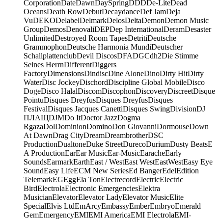
Corporation
Date
Dawn
DaySpring
DDD
De-Lite
Dead
Oceans
Death Row
Debut
Decaydance
Def Jam
Deja
Vu
DEKO
Delabel
Delmark
Delos
Delta
Demon
Demon Music
Group
Demos
Denovali
DEP
Dep International
Deram
Desaster
Unlimited
Destroyed Room Tapes
Detriti
Deutsche
Grammophon
Deutsche Harmonia Mundi
Deutscher
Schallplattenclub
Devil Discos
DFA
DGC
dh2
Die Stimme
Seines Herrn
Different
Diggers
Factory
Dimensions
Dindisc
Dine Alone
Dino
Dirty Hit
Dirty
Water
Disc Jockey
Dischord
Discipline Global Mobile
Disco
Doge
Disco Halal
Discom
Discophon
Discovery
Discreet
Disque
Pointu
Disques Dreyfus
Disques Dreyfus
Disques
Festival
Disques Jacques Canetti
Disques Swing
Division
DJ
ПЛАЩ
DJM
Do It
Doctor Jazz
Dogma
Rgaza
Dol
Dominion
Domino
Don Giovanni
Dormouse
Down
At Dawn
Drag City
Dream
Dreambrother
DSC
Production
Dualtone
Duke Street
Dureco
Durium
Dusty Beats
E
A Production
Ear
Ear Music
Ear-Music
Earache
Early
Sounds
Earmark
Earth
East / West
East West
EastWest
Easy Eye
Sound
Easy Life
ECM New Series
Ed Banger
Edel
Edition
Telemark
EG
Egg
Ela Ton
Electrecord
Electric
Electric
Bird
Electrola
Electronic Emergencies
Elektra
Musician
Elevator
Elevator Lady
Elevator Music
Elite
Special
Elvis Ltd
EmArcy
Embassy
Ember
Embryo
Emerald
Gem
Emergency
EMI
EMI America
EMI Electrola
EMI-