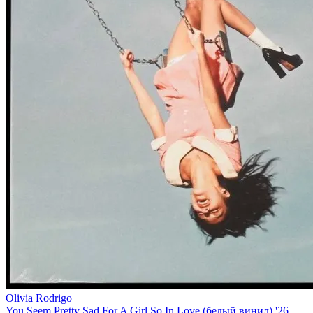
Olivia Rodrigo
You Seem Pretty Sad For A Girl So In Love (белый винил) '26