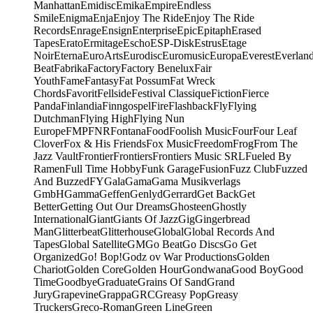
Manhattan
Emidisc
Emika
Empire
Endless
Smile
Enigma
Enja
Enjoy The Ride
Enjoy The Ride
Records
Enrage
Ensign
Enterprise
Epic
Epitaph
Erased
Tapes
Erato
Ermitage
Escho
ESP-Disk
Estrus
Etage
Noir
Eterna
EuroArts
Eurodisc
Euromusic
Europa
Everest
Everlan
Beat
Fabrika
Factory
Factory Benelux
Fair
Youth
Fame
Fantasy
Fat Possum
Fat Wreck
Chords
Favorit
Fellside
Festival Classique
Fiction
Fierce
Panda
Finlandia
Finngospel
Fire
Flashback
Fly
Flying
Dutchman
Flying High
Flying Nun
Europe
FMP
FNR
Fontana
Food
Foolish Music
Four
Four Leaf
Clover
Fox & His Friends
Fox Music
Freedom
Frog
From The
Jazz Vault
Frontier
Frontiers
Frontiers Music SRL
Fueled By
Ramen
Full Time Hobby
Funk Garage
Fusion
Fuzz Club
Fuzzed
And Buzzed
FY
Gala
Gama
Gama Musikverlags
GmbH
Gamma
Geffen
Genlyd
Gerrard
Get Back
Get
Better
Getting Out Our Dreams
Ghosteen
Ghostly
International
Giant
Giants Of Jazz
Gig
Gingerbread
Man
Glitterbeat
Glitterhouse
Global
Global Records And
Tapes
Global Satellite
GM
Go Beat
Go Discs
Go Get
Organized
Go! Bop!
Godz ov War Productions
Golden
Chariot
Golden Core
Golden Hour
Gondwana
Good Boy
Good
Time
Goodbye
Graduate
Grains Of Sand
Grand
Jury
Grapevine
Grappa
GRC
Greasy Pop
Greasy
Truckers
Greco-Roman
Green Line
Green