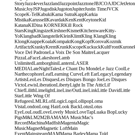
Story
Jazz4ever
Jazzland
Jazzpoint
Jazztone
JB
JCOA
JDC
Jet
Jeton
Music
Joy
JSP
Jugodisk
Jugoton
Jupiter
Justin Time
JVC
K
Scope
K-Tel
Kabuki
Kama Sutra
Kapp
Karkia
Mistika
Karussell
Kavardak
Ken
Kent
Keytone
Kid
Katana
KIDina KORNER
Kill Rock
Stars
King
Kingsize
Kirshner
Kismet
Kitchenware
Kitty-
Yo
Klangbad
Klangstelle
Klein
Klimt
Kling Klang
Kling
Klong
Knappe
Koala
Kompakt
Kong
Kopf
Korova
Kozmik
Artifactz
Kranky
Krem
Krunk
Kscope
Kuckuck
KultFront
Kurone
Voce Del Padrone
La Voix De Son Maitre
Lacquer
Pizza
LaFace
Lakeshore
Lamb
Unlimited
Lamborghini
Lantern
LASER
MEDIA
LateNightTales
Le Chant Du Monde
Le Jazz Cool
Le
Narthecophore
Leaf
Learning Curve
Left Ear
Legacy
Legendary
Artists
Leo
Les Disques
Les Disques Bongo Joe
Les Disques
Victo
Lewis
Liberation
Liberty
Light In The Attic
Lil'
Chief
Lilith
Limelight
Line
Line/OutLine
Link
Little David
Little
Star
Little Wing Of
Refugees
LMLR
Lofi
Logic
Logo
Lollipop
Loma
Vista
London
Long Hair
Look Back
Lotus
Lotus
Eye
Lou
Loud
Love
Lovely Music
LoveTap
Luaka Bop
Lucky
Pigs
M&L
M2
M2BA
MA
MA Music
Mac's
Record
Machina
Madfish
Magenta
Magic
Music
Magnet
Magnetic Loft
Main
Event
Mainstream
MAM
Mama Barley
Mama Told