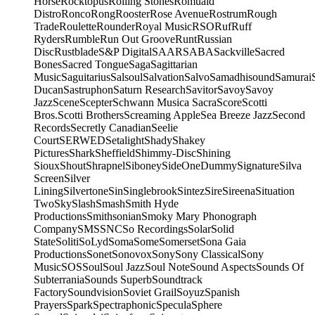
Horse
Rocktopus
Rolling Stones
Romuald
Distro
Ronco
Rong
Rooster
Rose Avenue
Rostrum
Rough
Trade
Roulette
Rounder
Royal Music
RSO
Ruf
Ruff
Ryders
Rumble
Run Out Groove
Runt
Russian
Disc
Rustblade
S&P Digital
SAAR
SABA
Sackville
Sacred
Bones
Sacred Tongue
Saga
Sagittarian
Music
Saguitarius
Salsoul
Salvation
Salvo
Samadhisound
Samurai
Ducan
Sastruphon
Saturn Research
Savitor
Savoy
Savoy
Jazz
Scene
Scepter
Schwann Musica Sacra
Score
Scotti
Bros.
Scotti Brothers
Screaming Apple
Sea Breeze Jazz
Second
Records
Secretly Canadian
Seelie
Court
SERWED
Setalight
Shady
Shakey
Pictures
Shark
Sheffield
Shimmy-Disc
Shining
Sioux
Shout
Shrapnel
Siboney
SideOneDummy
Signature
Silva
Screen
Silver
Lining
Silvertone
Sin
Singlebrook
Sintez
Sire
Sireena
Situation
Two
Sky
Slash
Smash
Smith Hyde
Productions
Smithsonian
Smoky Mary Phonograph
Company
SMS
SNC
So Recordings
Solar
Solid
State
Soliti
SoLyd
Soma
Some
Somerset
Sona Gaia
Productions
Sonet
Sonovox
Sony
Sony Classical
Sony
Music
SOS
Soul
Soul Jazz
Soul Note
Sound Aspects
Sounds Of
Subterrania
Sounds Superb
Soundtrack
Factory
Soundvision
Soviet Grail
Soyuz
Spanish
Prayers
Spark
Spectraphonic
Specula
Sphere