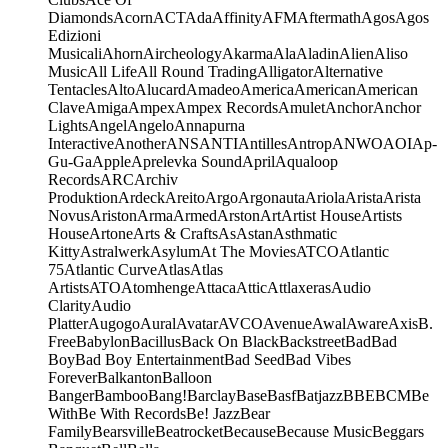
Diamonds
Acorn
ACT
Ada
Affinity
AFM
Aftermath
Agos
Agos
Edizioni
Musicali
Ahorn
Aircheology
Akarma
Ala
Aladin
Alien
Aliso
Music
All Life
All Round Trading
Alligator
Alternative
Tentacles
Alto
Alucard
Amadeo
America
American
American
Clave
Amiga
Ampex
Ampex Records
Amulet
Anchor
Anchor
Lights
Angel
Angelo
Annapurna
Interactive
Another
ANS
ANTI
Antilles
Antrop
ANWO
AOI
Ap-
Gu-Ga
Apple
Aprelevka Sound
April
Aqualoop
Records
ARC
Archiv
Produktion
Ardeck
Areito
Argo
Argonauta
Ariola
Arista
Arista
Novus
Ariston
Arma
Armed
Arston
Art
Artist House
Artists
House
Artone
Arts & Crafts
As
Astan
Asthmatic
Kitty
Astralwerk
Asylum
At The Movies
ATCO
Atlantic
75
Atlantic Curve
Atlas
Atlas
Artists
ATO
Atomhenge
Attaca
Attic
Attlaxeras
Audio
Clarity
Audio
Platter
Augogo
Aural
Avatar
AVCO
Avenue
Awal
Aware
Axis
B.
Free
Babylon
Bacillus
Back On Black
Backstreet
Bad
Bad
Boy
Bad Boy Entertainment
Bad Seed
Bad Vibes
Forever
Balkanton
Balloon
Banger
Bamboo
Bang!
Barclay
Base
Basf
Batjazz
BBE
BCM
Be
With
Be With Records
Be! Jazz
Bear
Family
Bearsville
Beatrocket
Because
Because Music
Beggars