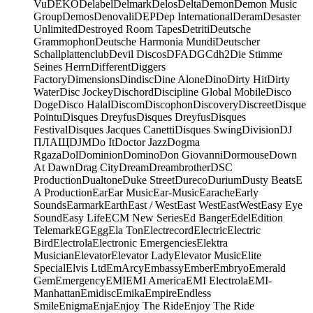
Vu
DEKO
Delabel
Delmark
Delos
Delta
Demon
Demon Music
Group
Demos
Denovali
DEP
Dep International
Deram
Desaster
Unlimited
Destroyed Room Tapes
Detriti
Deutsche
Grammophon
Deutsche Harmonia Mundi
Deutscher
Schallplattenclub
Devil Discos
DFA
DGC
dh2
Die Stimme
Seines Herrn
Different
Diggers
Factory
Dimensions
Dindisc
Dine Alone
Dino
Dirty Hit
Dirty
Water
Disc Jockey
Dischord
Discipline Global Mobile
Disco
Doge
Disco Halal
Discom
Discophon
Discovery
Discreet
Disque
Pointu
Disques Dreyfus
Disques Dreyfus
Disques
Festival
Disques Jacques Canetti
Disques Swing
Division
DJ
ПЛАЩ
DJM
Do It
Doctor Jazz
Dogma
Rgaza
Dol
Dominion
Domino
Don Giovanni
Dormouse
Down
At Dawn
Drag City
Dream
Dreambrother
DSC
Production
Dualtone
Duke Street
Dureco
Durium
Dusty Beats
E
A Production
Ear
Ear Music
Ear-Music
Earache
Early
Sounds
Earmark
Earth
East / West
East West
EastWest
Easy Eye
Sound
Easy Life
ECM New Series
Ed Banger
Edel
Edition
Telemark
EG
Egg
Ela Ton
Electrecord
Electric
Electric
Bird
Electrola
Electronic Emergencies
Elektra
Musician
Elevator
Elevator Lady
Elevator Music
Elite
Special
Elvis Ltd
EmArcy
Embassy
Ember
Embryo
Emerald
Gem
Emergency
EMI
EMI America
EMI Electrola
EMI-
Manhattan
Emidisc
Emika
Empire
Endless
Smile
Enigma
Enja
Enjoy The Ride
Enjoy The Ride