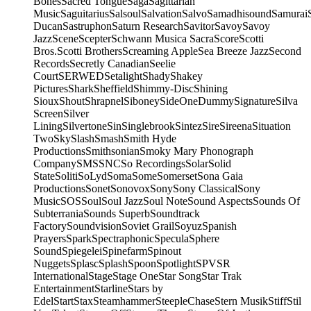
Bones
Sacred Tongue
Saga
Sagittarian
Music
Saguitarius
Salsoul
Salvation
Salvo
Samadhisound
Samurai
Ducan
Sastruphon
Saturn Research
Savitor
Savoy
Savoy
Jazz
Scene
Scepter
Schwann Musica Sacra
Score
Scotti
Bros.
Scotti Brothers
Screaming Apple
Sea Breeze Jazz
Second
Records
Secretly Canadian
Seelie
Court
SERWED
Setalight
Shady
Shakey
Pictures
Shark
Sheffield
Shimmy-Disc
Shining
Sioux
Shout
Shrapnel
Siboney
SideOneDummy
Signature
Silva
Screen
Silver
Lining
Silvertone
Sin
Singlebrook
Sintez
Sire
Sireena
Situation
Two
Sky
Slash
Smash
Smith Hyde
Productions
Smithsonian
Smoky Mary Phonograph
Company
SMS
SNC
So Recordings
Solar
Solid
State
Soliti
SoLyd
Soma
Some
Somerset
Sona Gaia
Productions
Sonet
Sonovox
Sony
Sony Classical
Sony
Music
SOS
Soul
Soul Jazz
Soul Note
Sound Aspects
Sounds Of
Subterrania
Sounds Superb
Soundtrack
Factory
Soundvision
Soviet Grail
Soyuz
Spanish
Prayers
Spark
Spectraphonic
Specula
Sphere
Sound
Spiegelei
Spinefarm
Spinout
Nuggets
Splasc
Splash
Spoon
Spotlight
SPV
SR
International
Stage
Stage One
Star Song
Star Trak
Entertainment
Starline
Stars by
Edel
Start
Stax
Steamhammer
SteepleChase
Stern Musik
Stiff
Stil