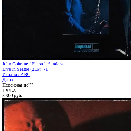
John Coltrane / Pharaoh Sanders
Live In Seattle (2LP) '71
Италия /
ABC
Джаз
Переиздание'??
EX/EX+
8 990
руб.