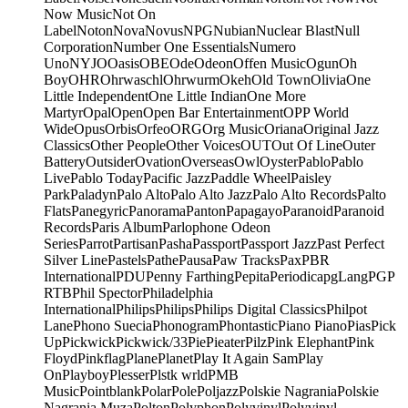
Now Music
Not On
Label
Noton
Nova
Novus
NPG
Nubian
Nuclear Blast
Null
Corporation
Number One Essentials
Numero
Uno
NYJO
Oasis
OBE
Ode
Odeon
Offen Music
Ogun
Oh
Boy
OHR
Ohrwaschl
Ohrwurm
Okeh
Old Town
Olivia
One
Little Independent
One Little Indian
One More
Martyr
Opal
Open
Open Bar Entertainment
OPP World
Wide
Opus
Orbis
Orfeo
ORG
Org Music
Oriana
Original Jazz
Classics
Other People
Other Voices
OUT
Out Of Line
Outer
Battery
Outsider
Ovation
Overseas
Owl
Oyster
Pablo
Pablo
Live
Pablo Today
Pacific Jazz
Paddle Wheel
Paisley
Park
Paladyn
Palo Alto
Palo Alto Jazz
Palo Alto Records
Palto
Flats
Panegyric
Panorama
Panton
Papagayo
Paranoid
Paranoid
Records
Paris Album
Parlophone Odeon
Series
Parrot
Partisan
Pasha
Passport
Passport Jazz
Past Perfect
Silver Line
Pastels
Pathe
Pausa
Paw Tracks
Pax
PBR
International
PDU
Penny Farthing
Pepita
Periodica
pgLang
PGP
RTB
Phil Spector
Philadelphia
International
Philips
Philips
Philips Digital Classics
Philpot
Lane
Phono Suecia
Phonogram
Phontastic
Piano Piano
Pias
Pick
Up
Pickwick
Pickwick/33
Pie
Pieater
Pilz
Pink Elephant
Pink
Floyd
Pinkflag
Plane
Planet
Play It Again Sam
Play
On
Playboy
Plesser
Plstk wrld
PMB
Music
Pointblank
Polar
Pole
Poljazz
Polskie Nagrania
Polskie
Nagrania Muza
Polton
Polyphon
Polyvinyl
Polyvinyl