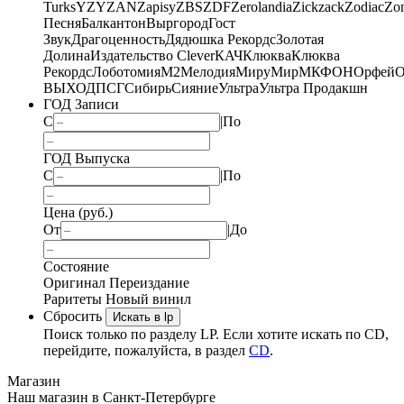
Turks
YZY
ZAN
Zapisy
ZBS
ZDF
Zerolandia
Zickzack
Zodiac
Zo
Песня
Балкантон
Выргород
Гост
Звук
Драгоценность
Дядюшка Рекордс
Золотая
Долина
Издательство Clever
КАЧ
Клюква
Клюква
Рекордс
Лоботомия
М2
Мелодия
МируМир
МКФОН
Орфей
О
ВЫХОД
ПСГ
Сибирь
Сияние
Ультра
Ультра Продакшн
ГОД Записи
С
|
По
ГОД Выпуска
С
|
По
Цена (руб.)
От
|
До
Состояние
Оригинал
Переиздание
Раритеты
Новый винил
Сбросить
Искать в lp
Поиск только по разделу LP. Если хотите искать по CD,
перейдите, пожалуйста, в раздел
CD
.
Магазин
Наш магазин в Санкт-Петербурге