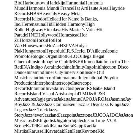
Bird
Harbourtown
Harlekijn
Harmonia
Harmonia
Mundi
Harmonia Mundi France
Hat Art
Haute Areal
Hayride
Records
HBS
Heavenly
Heavy Metal
Records
Heliodor
Hellcat
Her Name Is Banks,
Inc.
Herrensauna
Hid
Hidden Harmony
High
Roller
Highway
Himalaya
His Master's Voice
Hit
Parade
HNE
Hollywood
Homestead
Hor
Zu
Horizon
Horzu
Hot
Hot
Wax
Houseworks
HoZac
HSPVA
Hulya
Plak
Hungaroton
Hyperdub
I.R.S.
Ice
Ici D'Ailleurs
Iconic
Promo
Ideologic Organ
Idiot
IGLOO
Illegal
Illegal
Cinema
Illusion
Imagine Club
IMKER
Immediate
Impact
In The
Red
INA
Indigo Aera
Indochina
Infinity
Ingo
Init
Injection Disco
Dance
Innamind
Inner City
Innervision
Inside Out
Music
Instant
Intercord
International
International Polydor
Production
Interphon
Interscope
Interscope
Records
Intuition
Invada
Invictus
Ipecac
IRS
Isabel
Island
Records
Island Visual Arts
Isotopia
ITM
J
J&R
J&R
Adventures
Jagjaguwar
Jakarta
Janus
JAPO
JARO
Jas
Jasmine
Jay
Boy
Jazz & Jazz
Jazz Connoisseur
Jazz Is Dead
Jazz Kings
Jazz
Legacy
Jazz Track
Jazz-
Story
Jazz4ever
Jazzland
Jazzpoint
Jazztone
JB
JCOA
JDC
Jet
Jeton
Music
Joy
JSP
Jugodisk
Jugoton
Jupiter
Justin Time
JVC
K
Scope
K-Tel
Kabuki
Kama Sutra
Kapp
Karkia
Mistika
Karussell
Kavardak
Ken
Kent
Keytone
Kid