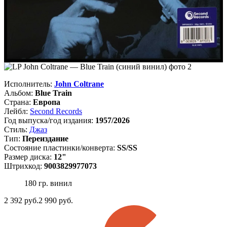
Исполнитель:
John Coltrane
Альбом:
Blue Train
Страна:
Европа
Лейбл:
Second Records
Год выпуска/год издания:
1957/2026
Стиль:
Джаз
Тип:
Переиздание
Состояние пластинки/конверта:
SS/SS
Размер диска:
12"
Штрихкод:
9003829977073
180 гр. винил
2 392
руб.
2 990 руб.