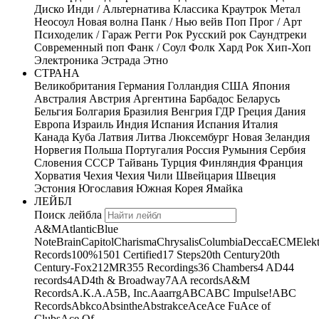
Диско
Инди / Альтернатива
Классика
Краутрок
Метал
Неосоул
Новая волна
Панк / Нью вейв
Поп
Прог / Арт
Психоделик / Гараж
Регги
Рок
Русский рок
Саундтреки
Современный поп
Фанк / Соул
Фолк
Хард Рок
Хип-Хоп
Электроника
Эстрада
Этно
СТРАНА
Великобритания
Германия
Голландия
США
Япония
Австралия
Австрия
Аргентина
Барбадос
Беларусь
Бельгия
Болгария
Бразилия
Венгрия
ГДР
Греция
Дания
Европа
Израиль
Индия
Испания
Испания
Италия
Канада
Куба
Латвия
Литва
Люксембург
Новая Зеландия
Норвегия
Польша
Португалия
Россия
Румыния
Сербия
Словения
СССР
Тайвань
Турция
Финляндия
Франция
Хорватия
Чехия
Чехия
Чили
Швейцария
Швеция
Эстония
Югославия
Южная Корея
Ямайка
ЛЕЙБЛ
Поиск лейбла
A&M
Atlantic
Blue
Note
Brain
Capitol
Charisma
Chrysalis
Columbia
Decca
ECM
Elek
Records
100%
1501 Certified
17 Steps
20th Century
20th
Century-Fox
21
2MR
355 Recordings
36 Chambers
4 AD
44
records
4AD
4th & Broadway
7A
A records
A&M
Records
A.K.A.
A5B, Inc.
Aaarrg
ABC
ABC Impulse!
ABC
Records
Abkco
Absinthe
Abstrakce
Ace
Ace Fu
Ace of
Clubs
Ace Of