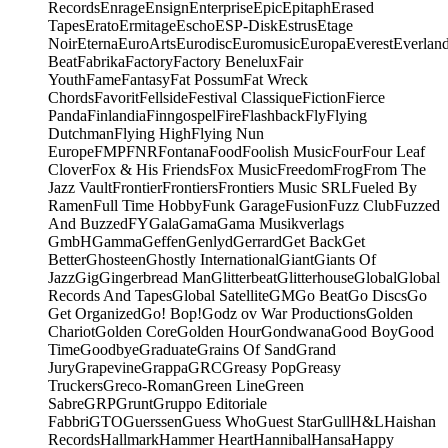
Records
Enrage
Ensign
Enterprise
Epic
Epitaph
Erased
Tapes
Erato
Ermitage
Escho
ESP-Disk
Estrus
Etage
Noir
Eterna
EuroArts
Eurodisc
Euromusic
Europa
Everest
Everlan
Beat
Fabrika
Factory
Factory Benelux
Fair
Youth
Fame
Fantasy
Fat Possum
Fat Wreck
Chords
Favorit
Fellside
Festival Classique
Fiction
Fierce
Panda
Finlandia
Finngospel
Fire
Flashback
Fly
Flying
Dutchman
Flying High
Flying Nun
Europe
FMP
FNR
Fontana
Food
Foolish Music
Four
Four Leaf
Clover
Fox & His Friends
Fox Music
Freedom
Frog
From The
Jazz Vault
Frontier
Frontiers
Frontiers Music SRL
Fueled By
Ramen
Full Time Hobby
Funk Garage
Fusion
Fuzz Club
Fuzzed
And Buzzed
FY
Gala
Gama
Gama Musikverlags
GmbH
Gamma
Geffen
Genlyd
Gerrard
Get Back
Get
Better
Ghosteen
Ghostly International
Giant
Giants Of
Jazz
Gig
Gingerbread Man
Glitterbeat
Glitterhouse
Global
Global
Records And Tapes
Global Satellite
GM
Go Beat
Go Discs
Go
Get Organized
Go! Bop!
Godz ov War Productions
Golden
Chariot
Golden Core
Golden Hour
Gondwana
Good Boy
Good
Time
Goodbye
Graduate
Grains Of Sand
Grand
Jury
Grapevine
Grappa
GRC
Greasy Pop
Greasy
Truckers
Greco-Roman
Green Line
Green
Sabre
GRP
Grunt
Gruppo Editoriale
Fabbri
GTO
Guerssen
Guess Who
Guest Star
Gull
H&L
Haishan
Records
Hallmark
Hammer Heart
Hannibal
Hansa
Happy