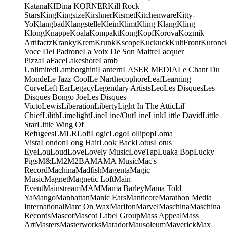
Katana
KIDina KORNER
Kill Rock
Stars
King
Kingsize
Kirshner
Kismet
Kitchenware
Kitty-
Yo
Klangbad
Klangstelle
Klein
Klimt
Kling Klang
Kling
Klong
Knappe
Koala
Kompakt
Kong
Kopf
Korova
Kozmik
Artifactz
Kranky
Krem
Krunk
Kscope
Kuckuck
KultFront
Kurone
Voce Del Padrone
La Voix De Son Maitre
Lacquer
Pizza
LaFace
Lakeshore
Lamb
Unlimited
Lamborghini
Lantern
LASER MEDIA
Le Chant Du
Monde
Le Jazz Cool
Le Narthecophore
Leaf
Learning
Curve
Left Ear
Legacy
Legendary Artists
Leo
Les Disques
Les
Disques Bongo Joe
Les Disques
Victo
Lewis
Liberation
Liberty
Light In The Attic
Lil'
Chief
Lilith
Limelight
Line
Line/OutLine
Link
Little David
Little
Star
Little Wing Of
Refugees
LMLR
Lofi
Logic
Logo
Lollipop
Loma
Vista
London
Long Hair
Look Back
Lotus
Lotus
Eye
Lou
Loud
Love
Lovely Music
LoveTap
Luaka Bop
Lucky
Pigs
M&L
M2
M2BA
MA
MA Music
Mac's
Record
Machina
Madfish
Magenta
Magic
Music
Magnet
Magnetic Loft
Main
Event
Mainstream
MAM
Mama Barley
Mama Told
Ya
Mango
Manhattan
Manic Ears
Manticore
Marathon Media
International
Marc On Wax
Marifon
Marvel
Maschina
Maschina
Records
Mascot
Mascot Label Group
Mass Appeal
Mass
Art
Masters
Masterworks
Matador
Mausoleum
Maverick
Max