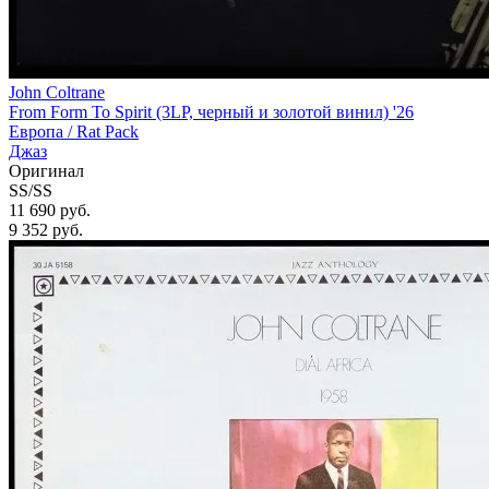
John Coltrane
From Form To Spirit (3LP, черный и золотой винил) '26
Европа /
Rat Pack
Джаз
Оригинал
SS/SS
11 690 руб.
9 352
руб.