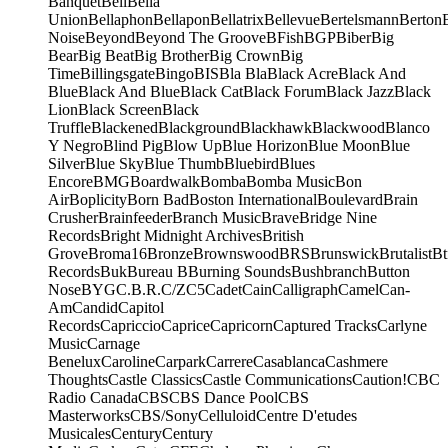
Banquet
Bell
Bella
Union
Bellaphon
Bellapon
Bellatrix
Bellevue
Bertelsmann
Berton
Noise
Beyond
Beyond The Groove
BFish
BGP
Biber
Big
Bear
Big Beat
Big Brother
Big Crown
Big
Time
Billingsgate
Bingo
BIS
Bla Bla
Black Acre
Black And
Blue
Black And Blue
Black Cat
Black Forum
Black Jazz
Black
Lion
Black Screen
Black
Truffle
Blackened
Blackground
Blackhawk
Blackwood
Blanco
Y Negro
Blind Pig
Blow Up
Blue Horizon
Blue Moon
Blue
Silver
Blue Sky
Blue Thumb
Bluebird
Blues
Encore
BMG
Boardwalk
Bomba
Bomba Music
Bon
Air
Boplicity
Born Bad
Boston International
Boulevard
Brain
Crusher
Brainfeeder
Branch Music
Brave
Bridge Nine
Records
Bright Midnight Archives
British
Grove
Broma16
Bronze
Brownswood
BRS
Brunswick
Brutalist
Bt
Records
Buk
Bureau B
Burning Sounds
Bushbranch
Button
Nose
BYG
C.B.R.
C/Z
C5
Cadet
Cain
Calligraph
Camel
Can-
Am
Candid
Capitol
Records
Capriccio
Caprice
Capricorn
Captured Tracks
Carlyne
Music
Carnage
Benelux
Caroline
Carpark
Carrere
Casablanca
Cashmere
Thoughts
Castle Classics
Castle Communications
Caution!
CBC
Radio Canada
CBS
CBS Dance Pool
CBS
Masterworks
CBS/Sony
Celluloid
Centre D'etudes
Musicales
Century
Century