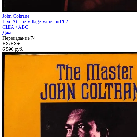
John Coltrane
Live At The Village Vanguard '62
США /
ABC
Джаз
Переиздание'74
EX/EX+
6 590
руб.