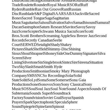
Distro
Ronco
Rong
Rooster
Rose Avenue
Rostrum
Rough
Trade
Roulette
Rounder
Royal Music
RSO
Ruf
Ruff
Ryders
Rumble
Run Out Groove
Runt
Russian
Disc
Rustblade
S&P Digital
SAAR
SABA
Sackville
Sacred
Bones
Sacred Tongue
Saga
Sagittarian
Music
Saguitarius
Salsoul
Salvation
Salvo
Samadhisound
Samurai
Ducan
Sastruphon
Saturn Research
Savitor
Savoy
Savoy
Jazz
Scene
Scepter
Schwann Musica Sacra
Score
Scotti
Bros.
Scotti Brothers
Screaming Apple
Sea Breeze Jazz
Second
Records
Secretly Canadian
Seelie
Court
SERWED
Setalight
Shady
Shakey
Pictures
Shark
Sheffield
Shimmy-Disc
Shining
Sioux
Shout
Shrapnel
Siboney
SideOneDummy
Signature
Silva
Screen
Silver
Lining
Silvertone
Sin
Singlebrook
Sintez
Sire
Sireena
Situation
Two
Sky
Slash
Smash
Smith Hyde
Productions
Smithsonian
Smoky Mary Phonograph
Company
SMS
SNC
So Recordings
Solar
Solid
State
Soliti
SoLyd
Soma
Some
Somerset
Sona Gaia
Productions
Sonet
Sonovox
Sony
Sony Classical
Sony
Music
SOS
Soul
Soul Jazz
Soul Note
Sound Aspects
Sounds Of
Subterrania
Sounds Superb
Soundtrack
Factory
Soundvision
Soviet Grail
Soyuz
Spanish
Prayers
Spark
Spectraphonic
Specula
Sphere
Sound
Spiegelei
Spinefarm
Spinout