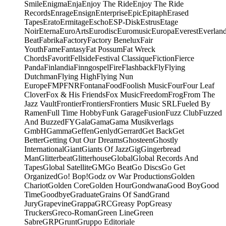
Smile
Enigma
Enja
Enjoy The Ride
Enjoy The Ride
Records
Enrage
Ensign
Enterprise
Epic
Epitaph
Erased
Tapes
Erato
Ermitage
Escho
ESP-Disk
Estrus
Etage
Noir
Eterna
EuroArts
Eurodisc
Euromusic
Europa
Everest
Everlan
Beat
Fabrika
Factory
Factory Benelux
Fair
Youth
Fame
Fantasy
Fat Possum
Fat Wreck
Chords
Favorit
Fellside
Festival Classique
Fiction
Fierce
Panda
Finlandia
Finngospel
Fire
Flashback
Fly
Flying
Dutchman
Flying High
Flying Nun
Europe
FMP
FNR
Fontana
Food
Foolish Music
Four
Four Leaf
Clover
Fox & His Friends
Fox Music
Freedom
Frog
From The
Jazz Vault
Frontier
Frontiers
Frontiers Music SRL
Fueled By
Ramen
Full Time Hobby
Funk Garage
Fusion
Fuzz Club
Fuzzed
And Buzzed
FY
Gala
Gama
Gama Musikverlags
GmbH
Gamma
Geffen
Genlyd
Gerrard
Get Back
Get
Better
Getting Out Our Dreams
Ghosteen
Ghostly
International
Giant
Giants Of Jazz
Gig
Gingerbread
Man
Glitterbeat
Glitterhouse
Global
Global Records And
Tapes
Global Satellite
GM
Go Beat
Go Discs
Go Get
Organized
Go! Bop!
Godz ov War Productions
Golden
Chariot
Golden Core
Golden Hour
Gondwana
Good Boy
Good
Time
Goodbye
Graduate
Grains Of Sand
Grand
Jury
Grapevine
Grappa
GRC
Greasy Pop
Greasy
Truckers
Greco-Roman
Green Line
Green
Sabre
GRP
Grunt
Gruppo Editoriale