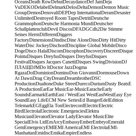
Oceans
Death Row
Debut
Decaydance
Def Jam
Deja
Vu
DEKO
Delabel
Delmark
Delos
Delta
Demon
Demon Music
Group
Demos
Denovali
DEP
Dep International
Deram
Desaster
Unlimited
Destroyed Room Tapes
Detriti
Deutsche
Grammophon
Deutsche Harmonia Mundi
Deutscher
Schallplattenclub
Devil Discos
DFA
DGC
dh2
Die Stimme
Seines Herrn
Different
Diggers
Factory
Dimensions
Dindisc
Dine Alone
Dino
Dirty Hit
Dirty
Water
Disc Jockey
Dischord
Discipline Global Mobile
Disco
Doge
Disco Halal
Discom
Discophon
Discovery
Discreet
Disque
Pointu
Disques Dreyfus
Disques Dreyfus
Disques
Festival
Disques Jacques Canetti
Disques Swing
Division
DJ
ПЛАЩ
DJM
Do It
Doctor Jazz
Dogma
Rgaza
Dol
Dominion
Domino
Don Giovanni
Dormouse
Down
At Dawn
Drag City
Dream
Dreambrother
DSC
Production
Dualtone
Duke Street
Dureco
Durium
Dusty Beats
E
A Production
Ear
Ear Music
Ear-Music
Earache
Early
Sounds
Earmark
Earth
East / West
East West
EastWest
Easy Eye
Sound
Easy Life
ECM New Series
Ed Banger
Edel
Edition
Telemark
EG
Egg
Ela Ton
Electrecord
Electric
Electric
Bird
Electrola
Electronic Emergencies
Elektra
Musician
Elevator
Elevator Lady
Elevator Music
Elite
Special
Elvis Ltd
EmArcy
Embassy
Ember
Embryo
Emerald
Gem
Emergency
EMI
EMI America
EMI Electrola
EMI-
Manhattan
Emidisc
Emika
Empire
Endless