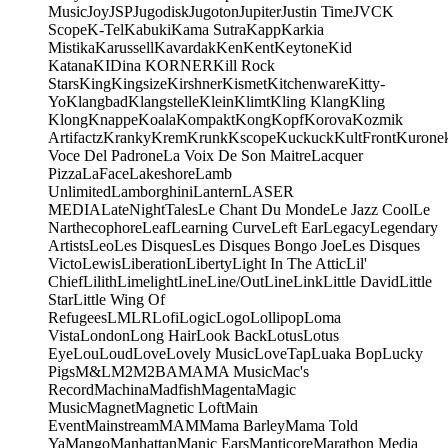
Music
Joy
JSP
Jugodisk
Jugoton
Jupiter
Justin Time
JVC
K
Scope
K-Tel
Kabuki
Kama Sutra
Kapp
Karkia
Mistika
Karussell
Kavardak
Ken
Kent
Keytone
Kid
Katana
KIDina KORNER
Kill Rock
Stars
King
Kingsize
Kirshner
Kismet
Kitchenware
Kitty-
Yo
Klangbad
Klangstelle
Klein
Klimt
Kling Klang
Kling
Klong
Knappe
Koala
Kompakt
Kong
Kopf
Korova
Kozmik
Artifactz
Kranky
Krem
Krunk
Kscope
Kuckuck
KultFront
Kurone
Voce Del Padrone
La Voix De Son Maitre
Lacquer
Pizza
LaFace
Lakeshore
Lamb
Unlimited
Lamborghini
Lantern
LASER
MEDIA
LateNightTales
Le Chant Du Monde
Le Jazz Cool
Le
Narthecophore
Leaf
Learning Curve
Left Ear
Legacy
Legendary
Artists
Leo
Les Disques
Les Disques Bongo Joe
Les Disques
Victo
Lewis
Liberation
Liberty
Light In The Attic
Lil'
Chief
Lilith
Limelight
Line
Line/OutLine
Link
Little David
Little
Star
Little Wing Of
Refugees
LMLR
Lofi
Logic
Logo
Lollipop
Loma
Vista
London
Long Hair
Look Back
Lotus
Lotus
Eye
Lou
Loud
Love
Lovely Music
LoveTap
Luaka Bop
Lucky
Pigs
M&L
M2
M2BA
MA
MA Music
Mac's
Record
Machina
Madfish
Magenta
Magic
Music
Magnet
Magnetic Loft
Main
Event
Mainstream
MAM
Mama Barley
Mama Told
Ya
Mango
Manhattan
Manic Ears
Manticore
Marathon Media