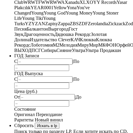
Club
WRWTFWWR
WWA
Xanadu
XL
XO
Y
Y Records
Yasar
Plakcılık
YEAR0001
Yellow
Yona
You've
Changed
Young
Young God
Young Money
Young Stoner
Life
Young Tiki
Young
Turks
YZY
ZAN
Zapisy
Zappa
ZBS
ZDF
Zerolandia
Zickzack
Zod
Песня
Балкантон
Выргород
Гост
Звук
Драгоценность
Дядюшка Рекордс
Золотая
Долина
Издательство Clever
КАЧ
Клюква
Клюква
Рекордс
Лоботомия
М2
Мелодия
МируМир
МКФОН
Орфей
О
ВЫХОД
ПСГ
Сибирь
Сияние
Ультра
Ультра Продакшн
ГОД Записи
С
|
По
ГОД Выпуска
С
|
По
Цена (руб.)
От
|
До
Состояние
Оригинал
Переиздание
Раритеты
Новый винил
Сбросить
Искать в lp
Поиск только по разделу LP. Если хотите искать по CD,