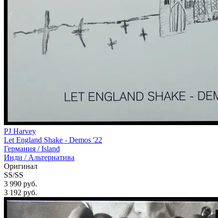
PJ Harvey
Let England Shake - Demos '22
Германия /
Island
Инди / Альтернатива
Оригинал
SS/SS
3 990 руб.
3 192
руб.