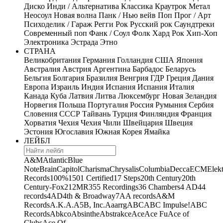
Диско
Инди / Альтернатива
Классика
Краутрок
Метал
Неосоул
Новая волна
Панк / Нью вейв
Поп
Прог / Арт
Психоделик / Гараж
Регги
Рок
Русский рок
Саундтреки
Современный поп
Фанк / Соул
Фолк
Хард Рок
Хип-Хоп
Электроника
Эстрада
Этно
СТРАНА
Великобритания
Германия
Голландия
США
Япония
Австралия
Австрия
Аргентина
Барбадос
Беларусь
Бельгия
Болгария
Бразилия
Венгрия
ГДР
Греция
Дания
Европа
Израиль
Индия
Испания
Испания
Италия
Канада
Куба
Латвия
Литва
Люксембург
Новая Зеландия
Норвегия
Польша
Португалия
Россия
Румыния
Сербия
Словения
СССР
Тайвань
Турция
Финляндия
Франция
Хорватия
Чехия
Чехия
Чили
Швейцария
Швеция
Эстония
Югославия
Южная Корея
Ямайка
ЛЕЙБЛ
A&M
Atlantic
Blue
Note
Brain
Capitol
Charisma
Chrysalis
Columbia
Decca
ECM
Elek
Records
100%
1501 Certified
17 Steps
20th Century
20th
Century-Fox
21
2MR
355 Recordings
36 Chambers
4 AD
44
records
4AD
4th & Broadway
7A
A records
A&M
Records
A.K.A.
A5B, Inc.
Aaarrg
ABC
ABC Impulse!
ABC
Records
Abkco
Absinthe
Abstrakce
Ace
Ace Fu
Ace of
Clubs
Ace Of