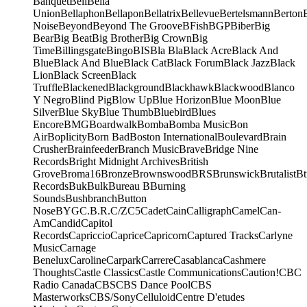
Banquet
Bell
Bella
Union
Bellaphon
Bellapon
Bellatrix
Bellevue
Bertelsmann
Berton
Noise
Beyond
Beyond The Groove
BFish
BGP
Biber
Big
Bear
Big Beat
Big Brother
Big Crown
Big
Time
Billingsgate
Bingo
BIS
Bla Bla
Black Acre
Black And
Blue
Black And Blue
Black Cat
Black Forum
Black Jazz
Black
Lion
Black Screen
Black
Truffle
Blackened
Blackground
Blackhawk
Blackwood
Blanco
Y Negro
Blind Pig
Blow Up
Blue Horizon
Blue Moon
Blue
Silver
Blue Sky
Blue Thumb
Bluebird
Blues
Encore
BMG
Boardwalk
Bomba
Bomba Music
Bon
Air
Boplicity
Born Bad
Boston International
Boulevard
Brain
Crusher
Brainfeeder
Branch Music
Brave
Bridge Nine
Records
Bright Midnight Archives
British
Grove
Broma16
Bronze
Brownswood
BRS
Brunswick
Brutalist
Bt
Records
Buk
Bulk
Bureau B
Burning
Sounds
Bushbranch
Button
Nose
BYG
C.B.R.
C/Z
C5
Cadet
Cain
Calligraph
Camel
Can-
Am
Candid
Capitol
Records
Capriccio
Caprice
Capricorn
Captured Tracks
Carlyne
Music
Carnage
Benelux
Caroline
Carpark
Carrere
Casablanca
Cashmere
Thoughts
Castle Classics
Castle Communications
Caution!
CBC
Radio Canada
CBS
CBS Dance Pool
CBS
Masterworks
CBS/Sony
Celluloid
Centre D'etudes