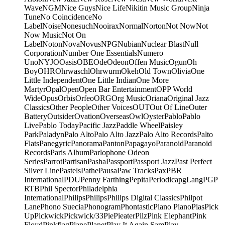
Wave
NGM
Nice Guys
Nice Life
Nikitin Music Group
Ninja
Tune
No Coincidence
No
Label
Noise
Nonesuch
Nooirax
Normal
Norton
Not Now
Not
Now Music
Not On
Label
Noton
Nova
Novus
NPG
Nubian
Nuclear Blast
Null
Corporation
Number One Essentials
Numero
Uno
NYJO
Oasis
OBE
Ode
Odeon
Offen Music
Ogun
Oh
Boy
OHR
Ohrwaschl
Ohrwurm
Okeh
Old Town
Olivia
One
Little Independent
One Little Indian
One More
Martyr
Opal
Open
Open Bar Entertainment
OPP World
Wide
Opus
Orbis
Orfeo
ORG
Org Music
Oriana
Original Jazz
Classics
Other People
Other Voices
OUT
Out Of Line
Outer
Battery
Outsider
Ovation
Overseas
Owl
Oyster
Pablo
Pablo
Live
Pablo Today
Pacific Jazz
Paddle Wheel
Paisley
Park
Paladyn
Palo Alto
Palo Alto Jazz
Palo Alto Records
Palto
Flats
Panegyric
Panorama
Panton
Papagayo
Paranoid
Paranoid
Records
Paris Album
Parlophone Odeon
Series
Parrot
Partisan
Pasha
Passport
Passport Jazz
Past Perfect
Silver Line
Pastels
Pathe
Pausa
Paw Tracks
Pax
PBR
International
PDU
Penny Farthing
Pepita
Periodica
pgLang
PGP
RTB
Phil Spector
Philadelphia
International
Philips
Philips
Philips Digital Classics
Philpot
Lane
Phono Suecia
Phonogram
Phontastic
Piano Piano
Pias
Pick
Up
Pickwick
Pickwick/33
Pie
Pieater
Pilz
Pink Elephant
Pink
Floyd
Pinkflag
Plane
Planet
Play It Again Sam
Play