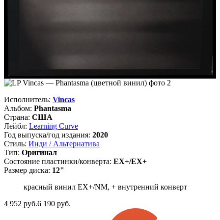
Исполнитель:
Vincas
Альбом:
Phantasma
Страна:
США
Лейбл:
Learning Curve
Год выпуска/год издания:
2020
Стиль:
Инди / Альтернатива
Тип:
Оригинал
Состояние пластинки/конверта:
EX+/EX+
Размер диска:
12"
красный винил EX+/NM, + внутренний конверт
4 952
руб.
6 190 руб.