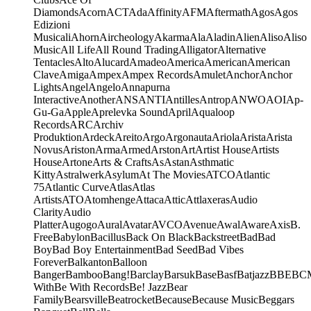
Diamonds
Acorn
ACT
Ada
Affinity
AFM
Aftermath
Agos
Agos
Edizioni
Musicali
Ahorn
Aircheology
Akarma
Ala
Aladin
Alien
Aliso
Aliso
Music
All Life
All Round Trading
Alligator
Alternative
Tentacles
Alto
Alucard
Amadeo
America
American
American
Clave
Amiga
Ampex
Ampex Records
Amulet
Anchor
Anchor
Lights
Angel
Angelo
Annapurna
Interactive
Another
ANS
ANTI
Antilles
Antrop
ANWO
AOI
Ap-
Gu-Ga
Apple
Aprelevka Sound
April
Aqualoop
Records
ARC
Archiv
Produktion
Ardeck
Areito
Argo
Argonauta
Ariola
Arista
Arista
Novus
Ariston
Arma
Armed
Arston
Art
Artist House
Artists
House
Artone
Arts & Crafts
As
Astan
Asthmatic
Kitty
Astralwerk
Asylum
At The Movies
ATCO
Atlantic
75
Atlantic Curve
Atlas
Atlas
Artists
ATO
Atomhenge
Attaca
Attic
Attlaxeras
Audio
Clarity
Audio
Platter
Augogo
Aural
Avatar
AVCO
Avenue
Awal
Aware
Axis
B.
Free
Babylon
Bacillus
Back On Black
Backstreet
Bad
Bad
Boy
Bad Boy Entertainment
Bad Seed
Bad Vibes
Forever
Balkanton
Balloon
Banger
Bamboo
Bang!
Barclay
Barsuk
Base
Basf
Batjazz
BBE
BC
With
Be With Records
Be! Jazz
Bear
Family
Bearsville
Beatrocket
Because
Because Music
Beggars