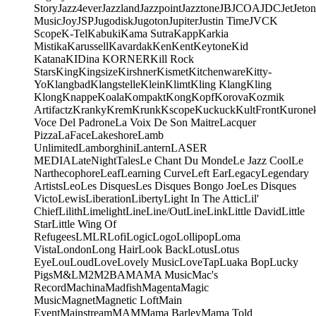
Story
Jazz4ever
Jazzland
Jazzpoint
Jazztone
JB
JCOA
JDC
Jet
Jeton
Music
Joy
JSP
Jugodisk
Jugoton
Jupiter
Justin Time
JVC
K
Scope
K-Tel
Kabuki
Kama Sutra
Kapp
Karkia
Mistika
Karussell
Kavardak
Ken
Kent
Keytone
Kid
Katana
KIDina KORNER
Kill Rock
Stars
King
Kingsize
Kirshner
Kismet
Kitchenware
Kitty-
Yo
Klangbad
Klangstelle
Klein
Klimt
Kling Klang
Kling
Klong
Knappe
Koala
Kompakt
Kong
Kopf
Korova
Kozmik
Artifactz
Kranky
Krem
Krunk
Kscope
Kuckuck
KultFront
Kurone
Voce Del Padrone
La Voix De Son Maitre
Lacquer
Pizza
LaFace
Lakeshore
Lamb
Unlimited
Lamborghini
Lantern
LASER
MEDIA
LateNightTales
Le Chant Du Monde
Le Jazz Cool
Le
Narthecophore
Leaf
Learning Curve
Left Ear
Legacy
Legendary
Artists
Leo
Les Disques
Les Disques Bongo Joe
Les Disques
Victo
Lewis
Liberation
Liberty
Light In The Attic
Lil'
Chief
Lilith
Limelight
Line
Line/OutLine
Link
Little David
Little
Star
Little Wing Of
Refugees
LMLR
Lofi
Logic
Logo
Lollipop
Loma
Vista
London
Long Hair
Look Back
Lotus
Lotus
Eye
Lou
Loud
Love
Lovely Music
LoveTap
Luaka Bop
Lucky
Pigs
M&L
M2
M2BA
MA
MA Music
Mac's
Record
Machina
Madfish
Magenta
Magic
Music
Magnet
Magnetic Loft
Main
Event
Mainstream
MAM
Mama Barley
Mama Told