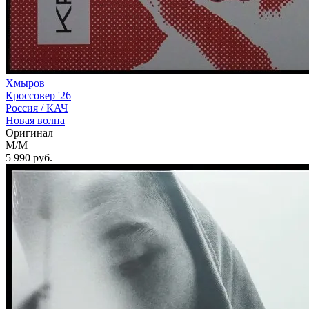
Хмыров
Кроссовер '26
Россия /
КАЧ
Новая волна
Оригинал
M/M
5 990
руб.