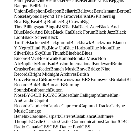
Family
Bearsville
Beatrocket
Because
Because Music
Beggars
Banquet
Bell
Bella
Union
Bellaphon
Bellapon
Bellatrix
Bellevue
Bertelsmann
Berton
Noise
Beyond
Beyond The Groove
BFish
BGP
Biber
Big
Bear
Big Beat
Big Brother
Big Crown
Big
Time
Billingsgate
Bingo
BIS
Bla Bla
Black Acre
Black And
Blue
Black And Blue
Black Cat
Black Forum
Black Jazz
Black
Lion
Black Screen
Black
Truffle
Blackened
Blackground
Blackhawk
Blackwood
Blanco
Y Negro
Blind Pig
Blow Up
Blue Horizon
Blue Moon
Blue
Silver
Blue Sky
Blue Thumb
Bluebird
Blues
Encore
BMG
Boardwalk
Bomba
Bomba Music
Bon
Air
Boplicity
Born Bad
Boston International
Boulevard
Brain
Crusher
Brainfeeder
Branch Music
Brave
Bridge Nine
Records
Bright Midnight Archives
British
Grove
Broma16
Bronze
Brownswood
BRS
Brunswick
Brutalist
Bt
Records
Buk
Bulk
Bureau B
Burning
Sounds
Bushbranch
Button
Nose
BYG
C.B.R.
C/Z
C5
Cadet
Cain
Calligraph
Camel
Can-
Am
Candid
Capitol
Records
Capriccio
Caprice
Capricorn
Captured Tracks
Carlyne
Music
Carnage
Benelux
Caroline
Carpark
Carrere
Casablanca
Cashmere
Thoughts
Castle Classics
Castle Communications
Caution!
CBC
Radio Canada
CBS
CBS Dance Pool
CBS