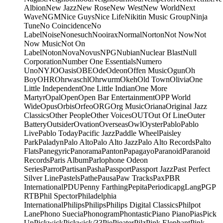
Albion
New Jazz
New Rose
New West
New World
Next
Wave
NGM
Nice Guys
Nice Life
Nikitin Music Group
Ninja
Tune
No Coincidence
No
Label
Noise
Nonesuch
Nooirax
Normal
Norton
Not Now
Not
Now Music
Not On
Label
Noton
Nova
Novus
NPG
Nubian
Nuclear Blast
Null
Corporation
Number One Essentials
Numero
Uno
NYJO
Oasis
OBE
Ode
Odeon
Offen Music
Ogun
Oh
Boy
OHR
Ohrwaschl
Ohrwurm
Okeh
Old Town
Olivia
One
Little Independent
One Little Indian
One More
Martyr
Opal
Open
Open Bar Entertainment
OPP World
Wide
Opus
Orbis
Orfeo
ORG
Org Music
Oriana
Original Jazz
Classics
Other People
Other Voices
OUT
Out Of Line
Outer
Battery
Outsider
Ovation
Overseas
Owl
Oyster
Pablo
Pablo
Live
Pablo Today
Pacific Jazz
Paddle Wheel
Paisley
Park
Paladyn
Palo Alto
Palo Alto Jazz
Palo Alto Records
Palto
Flats
Panegyric
Panorama
Panton
Papagayo
Paranoid
Paranoid
Records
Paris Album
Parlophone Odeon
Series
Parrot
Partisan
Pasha
Passport
Passport Jazz
Past Perfect
Silver Line
Pastels
Pathe
Pausa
Paw Tracks
Pax
PBR
International
PDU
Penny Farthing
Pepita
Periodica
pgLang
PGP
RTB
Phil Spector
Philadelphia
International
Philips
Philips
Philips Digital Classics
Philpot
Lane
Phono Suecia
Phonogram
Phontastic
Piano Piano
Pias
Pick
Up
Pickwick
Pickwick/33
Pie
Pieater
Pilz
Pink Elephant
Pink