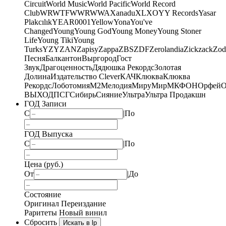
Circuit
World Music
World Pacific
World Record
Club
WRWTFWWR
WWA
Xanadu
XL
XO
Y
Y Records
Yasar
Plakcılık
YEAR0001
Yellow
Yona
You've
Changed
Young
Young God
Young Money
Young Stoner
Life
Young Tiki
Young
Turks
YZY
ZAN
Zapisy
Zappa
ZBS
ZDF
Zerolandia
Zickzack
Zod
Песня
Балкантон
Выргород
Гост
Звук
Драгоценность
Дядюшка Рекордс
Золотая
Долина
Издательство Clever
КАЧ
Клюква
Клюква
Рекордс
Лоботомия
М2
Мелодия
МируМир
МКФОН
Орфей
О
ВЫХОД
ПСГ
Сибирь
Сияние
Ультра
Ультра Продакшн
ГОД Записи
С
|
По
ГОД Выпуска
С
|
По
Цена (руб.)
От
|
До
Состояние
Оригинал
Переиздание
Раритеты
Новый винил
Сбросить
Искать в lp