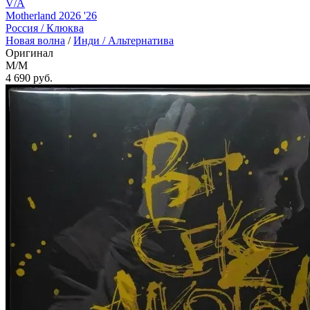
V/A
Motherland 2026 '26
Россия /
Клюква
Новая волна
/
Инди / Альтернатива
Оригинал
M/M
4 690
руб.