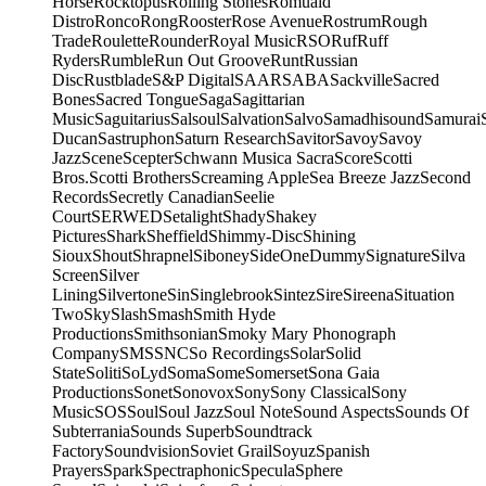
Horse
Rocktopus
Rolling Stones
Romuald
Distro
Ronco
Rong
Rooster
Rose Avenue
Rostrum
Rough
Trade
Roulette
Rounder
Royal Music
RSO
Ruf
Ruff
Ryders
Rumble
Run Out Groove
Runt
Russian
Disc
Rustblade
S&P Digital
SAAR
SABA
Sackville
Sacred
Bones
Sacred Tongue
Saga
Sagittarian
Music
Saguitarius
Salsoul
Salvation
Salvo
Samadhisound
Samurai
Ducan
Sastruphon
Saturn Research
Savitor
Savoy
Savoy
Jazz
Scene
Scepter
Schwann Musica Sacra
Score
Scotti
Bros.
Scotti Brothers
Screaming Apple
Sea Breeze Jazz
Second
Records
Secretly Canadian
Seelie
Court
SERWED
Setalight
Shady
Shakey
Pictures
Shark
Sheffield
Shimmy-Disc
Shining
Sioux
Shout
Shrapnel
Siboney
SideOneDummy
Signature
Silva
Screen
Silver
Lining
Silvertone
Sin
Singlebrook
Sintez
Sire
Sireena
Situation
Two
Sky
Slash
Smash
Smith Hyde
Productions
Smithsonian
Smoky Mary Phonograph
Company
SMS
SNC
So Recordings
Solar
Solid
State
Soliti
SoLyd
Soma
Some
Somerset
Sona Gaia
Productions
Sonet
Sonovox
Sony
Sony Classical
Sony
Music
SOS
Soul
Soul Jazz
Soul Note
Sound Aspects
Sounds Of
Subterrania
Sounds Superb
Soundtrack
Factory
Soundvision
Soviet Grail
Soyuz
Spanish
Prayers
Spark
Spectraphonic
Specula
Sphere