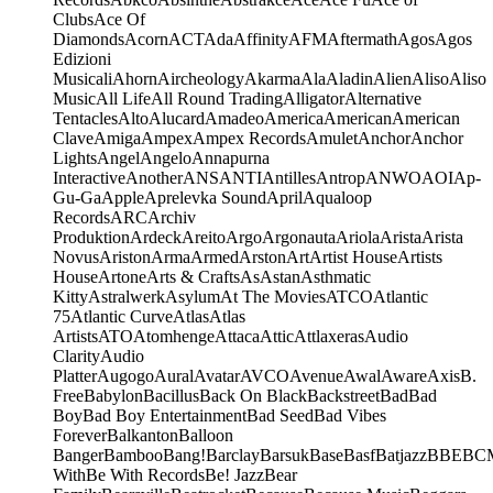
Clubs
Ace Of
Diamonds
Acorn
ACT
Ada
Affinity
AFM
Aftermath
Agos
Agos
Edizioni
Musicali
Ahorn
Aircheology
Akarma
Ala
Aladin
Alien
Aliso
Aliso
Music
All Life
All Round Trading
Alligator
Alternative
Tentacles
Alto
Alucard
Amadeo
America
American
American
Clave
Amiga
Ampex
Ampex Records
Amulet
Anchor
Anchor
Lights
Angel
Angelo
Annapurna
Interactive
Another
ANS
ANTI
Antilles
Antrop
ANWO
AOI
Ap-
Gu-Ga
Apple
Aprelevka Sound
April
Aqualoop
Records
ARC
Archiv
Produktion
Ardeck
Areito
Argo
Argonauta
Ariola
Arista
Arista
Novus
Ariston
Arma
Armed
Arston
Art
Artist House
Artists
House
Artone
Arts & Crafts
As
Astan
Asthmatic
Kitty
Astralwerk
Asylum
At The Movies
ATCO
Atlantic
75
Atlantic Curve
Atlas
Atlas
Artists
ATO
Atomhenge
Attaca
Attic
Attlaxeras
Audio
Clarity
Audio
Platter
Augogo
Aural
Avatar
AVCO
Avenue
Awal
Aware
Axis
B.
Free
Babylon
Bacillus
Back On Black
Backstreet
Bad
Bad
Boy
Bad Boy Entertainment
Bad Seed
Bad Vibes
Forever
Balkanton
Balloon
Banger
Bamboo
Bang!
Barclay
Barsuk
Base
Basf
Batjazz
BBE
BC
With
Be With Records
Be! Jazz
Bear