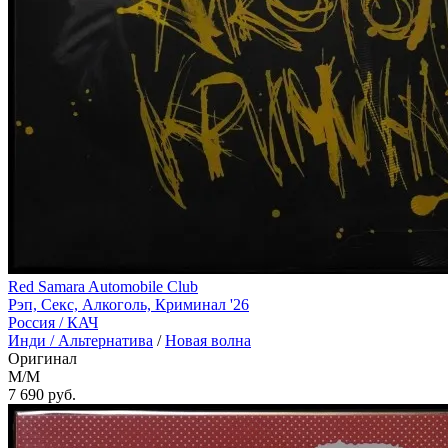
Red Samara Automobile Club
Рэп, Секс, Алкоголь, Криминал '26
Россия /
КАЧ
Инди / Альтернатива
/
Новая волна
Оригинал
M/M
7 690
руб.