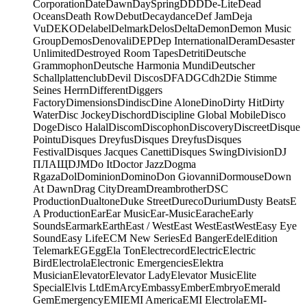
Corporation
Date
Dawn
DaySpring
DDD
De-Lite
Dead
Oceans
Death Row
Debut
Decaydance
Def Jam
Deja
Vu
DEKO
Delabel
Delmark
Delos
Delta
Demon
Demon Music
Group
Demos
Denovali
DEP
Dep International
Deram
Desaster
Unlimited
Destroyed Room Tapes
Detriti
Deutsche
Grammophon
Deutsche Harmonia Mundi
Deutscher
Schallplattenclub
Devil Discos
DFA
DGC
dh2
Die Stimme
Seines Herrn
Different
Diggers
Factory
Dimensions
Dindisc
Dine Alone
Dino
Dirty Hit
Dirty
Water
Disc Jockey
Dischord
Discipline Global Mobile
Disco
Doge
Disco Halal
Discom
Discophon
Discovery
Discreet
Disque
Pointu
Disques Dreyfus
Disques Dreyfus
Disques
Festival
Disques Jacques Canetti
Disques Swing
Division
DJ
ПЛАЩ
DJM
Do It
Doctor Jazz
Dogma
Rgaza
Dol
Dominion
Domino
Don Giovanni
Dormouse
Down
At Dawn
Drag City
Dream
Dreambrother
DSC
Production
Dualtone
Duke Street
Dureco
Durium
Dusty Beats
E
A Production
Ear
Ear Music
Ear-Music
Earache
Early
Sounds
Earmark
Earth
East / West
East West
EastWest
Easy Eye
Sound
Easy Life
ECM New Series
Ed Banger
Edel
Edition
Telemark
EG
Egg
Ela Ton
Electrecord
Electric
Electric
Bird
Electrola
Electronic Emergencies
Elektra
Musician
Elevator
Elevator Lady
Elevator Music
Elite
Special
Elvis Ltd
EmArcy
Embassy
Ember
Embryo
Emerald
Gem
Emergency
EMI
EMI America
EMI Electrola
EMI-