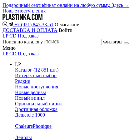
Подарочный сертификат онлайн на любую сумму. Здесь →
Новые поступления
+7 (921) 845-33-51
О магазине
ДОСТАВКА И ОПЛАТА
Войти
LP
CD
Под заказ
Поиск по каталогу
Фильтры
Меню
LP
CD
Под заказ
LP
Каталог (12 851 шт.)
Интересный выбор
Редкие
Новые поступления
Новые релизы
Новый винил
Оригинальный винил
Эротичная обложка
Дешевле 1000
ChaleurePhonique
Лейблы