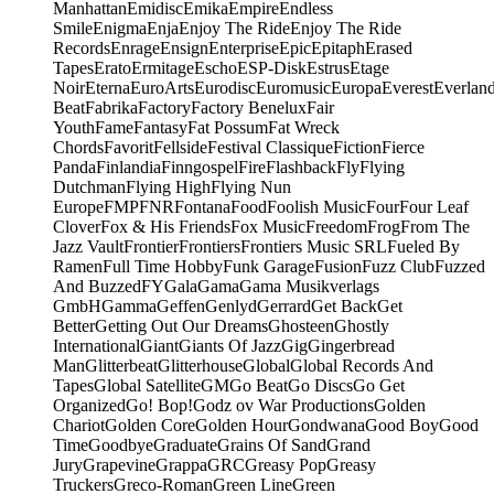
Manhattan
Emidisc
Emika
Empire
Endless
Smile
Enigma
Enja
Enjoy The Ride
Enjoy The Ride
Records
Enrage
Ensign
Enterprise
Epic
Epitaph
Erased
Tapes
Erato
Ermitage
Escho
ESP-Disk
Estrus
Etage
Noir
Eterna
EuroArts
Eurodisc
Euromusic
Europa
Everest
Everlan
Beat
Fabrika
Factory
Factory Benelux
Fair
Youth
Fame
Fantasy
Fat Possum
Fat Wreck
Chords
Favorit
Fellside
Festival Classique
Fiction
Fierce
Panda
Finlandia
Finngospel
Fire
Flashback
Fly
Flying
Dutchman
Flying High
Flying Nun
Europe
FMP
FNR
Fontana
Food
Foolish Music
Four
Four Leaf
Clover
Fox & His Friends
Fox Music
Freedom
Frog
From The
Jazz Vault
Frontier
Frontiers
Frontiers Music SRL
Fueled By
Ramen
Full Time Hobby
Funk Garage
Fusion
Fuzz Club
Fuzzed
And Buzzed
FY
Gala
Gama
Gama Musikverlags
GmbH
Gamma
Geffen
Genlyd
Gerrard
Get Back
Get
Better
Getting Out Our Dreams
Ghosteen
Ghostly
International
Giant
Giants Of Jazz
Gig
Gingerbread
Man
Glitterbeat
Glitterhouse
Global
Global Records And
Tapes
Global Satellite
GM
Go Beat
Go Discs
Go Get
Organized
Go! Bop!
Godz ov War Productions
Golden
Chariot
Golden Core
Golden Hour
Gondwana
Good Boy
Good
Time
Goodbye
Graduate
Grains Of Sand
Grand
Jury
Grapevine
Grappa
GRC
Greasy Pop
Greasy
Truckers
Greco-Roman
Green Line
Green