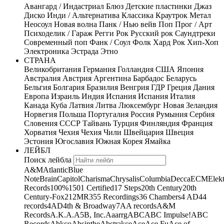
Авангард / Индастриал
Блюз
Детские пластинки
Джаз
Диско
Инди / Альтернатива
Классика
Краутрок
Метал
Неосоул
Новая волна
Панк / Нью вейв
Поп
Прог / Арт
Психоделик / Гараж
Регги
Рок
Русский рок
Саундтреки
Современный поп
Фанк / Соул
Фолк
Хард Рок
Хип-Хоп
Электроника
Эстрада
Этно
СТРАНА
Великобритания
Германия
Голландия
США
Япония
Австралия
Австрия
Аргентина
Барбадос
Беларусь
Бельгия
Болгария
Бразилия
Венгрия
ГДР
Греция
Дания
Европа
Израиль
Индия
Испания
Испания
Италия
Канада
Куба
Латвия
Литва
Люксембург
Новая Зеландия
Норвегия
Польша
Португалия
Россия
Румыния
Сербия
Словения
СССР
Тайвань
Турция
Финляндия
Франция
Хорватия
Чехия
Чехия
Чили
Швейцария
Швеция
Эстония
Югославия
Южная Корея
Ямайка
ЛЕЙБЛ
Поиск лейбла
A&M
Atlantic
Blue
Note
Brain
Capitol
Charisma
Chrysalis
Columbia
Decca
ECM
Elek
Records
100%
1501 Certified
17 Steps
20th Century
20th
Century-Fox
21
2MR
355 Recordings
36 Chambers
4 AD
44
records
4AD
4th & Broadway
7A
A records
A&M
Records
A.K.A.
A5B, Inc.
Aaarrg
ABC
ABC Impulse!
ABC
Records
Abkco
Absinthe
Abstrakce
Ace
Ace Fu
Ace of