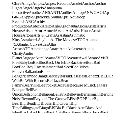
Clave
Amiga
Ampex
Ampex Records
Amulet
Anchor
Anchor
Lights
Angel
Angelo
Annapurna
Interactive
Another
ANS
ANTI
Antilles
Antrop
ANWO
AOI
Ap-
Gu-Ga
Apple
Aprelevka Sound
April
Aqualoop
Records
ARC
Archiv
Produktion
Ardeck
Areito
Argo
Argonauta
Ariola
Arista
Arista
Novus
Ariston
Arma
Armed
Arston
Art
Artist House
Artists
House
Artone
Arts & Crafts
As
Astan
Asthmatic
Kitty
Astralwerk
Asylum
At The Movies
ATCO
Atlantic
75
Atlantic Curve
Atlas
Atlas
Artists
ATO
Atomhenge
Attaca
Attic
Attlaxeras
Audio
Clarity
Audio
Platter
Augogo
Aural
Avatar
AVCO
Avenue
Awal
Aware
Axis
B.
Free
Babylon
Bacillus
Back On Black
Backstreet
Bad
Bad
Boy
Bad Boy Entertainment
Bad Seed
Bad Vibes
Forever
Balkanton
Balloon
Banger
Bamboo
Bang!
Barclay
Barsuk
Base
Basf
Batjazz
BBE
BC
With
Be With Records
Be! Jazz
Bear
Family
Bearsville
Beatrocket
Because
Because Music
Beggars
Banquet
Bell
Bella
Union
Bellaphon
Bellapon
Bellatrix
Bellevue
Bertelsmann
Berton
Noise
Beyond
Beyond The Groove
BFish
BGP
Biber
Big
Bear
Big Beat
Big Brother
Big Crown
Big
Time
Billingsgate
Bingo
BIS
Bla Bla
Black Acre
Black And
Blue
Black And Blue
Black Cat
Black Forum
Black Jazz
Black