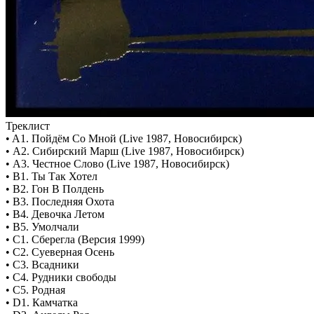
Треклист
• A1. Пойдём Со Мной (Live 1987, Новосибирск)
• A2. Сибирский Марш (Live 1987, Новосибирск)
• A3. Честное Слово (Live 1987, Новосибирск)
• B1. Ты Так Хотел
• B2. Гон В Полдень
• B3. Последняя Охота
• B4. Девочка Летом
• B5. Умолчали
• C1. Сберегла (Версия 1999)
• C2. Суеверная Осень
• C3. Всадники
• C4. Рудники свободы
• C5. Родная
• D1. Камчатка