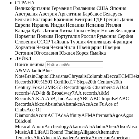
СТРАНА
Великобритания
Германия
Голландия
США
Япония
Австралия
Австрия
Аргентина
Барбадос
Беларусь
Бельгия
Болгария
Бразилия
Венгрия
ГДР
Греция
Дания
Европа
Израиль
Индия
Испания
Испания
Италия
Канада
Куба
Латвия
Литва
Люксембург
Новая Зеландия
Норвегия
Польша
Португалия
Россия
Румыния
Сербия
Словения
СССР
Тайвань
Турция
Финляндия
Франция
Хорватия
Чехия
Чехия
Чили
Швейцария
Швеция
Эстония
Югославия
Южная Корея
Ямайка
ЛЕЙБЛ
Поиск лейбла
A&M
Atlantic
Blue
Note
Brain
Capitol
Charisma
Chrysalis
Columbia
Decca
ECM
Elek
Records
100%
1501 Certified
17 Steps
20th Century
20th
Century-Fox
21
2MR
355 Recordings
36 Chambers
4 AD
44
records
4AD
4th & Broadway
7A
A records
A&M
Records
A.K.A.
A5B, Inc.
Aaarrg
ABC
ABC Impulse!
ABC
Records
Abkco
Absinthe
Abstrakce
Ace
Ace Fu
Ace of
Clubs
Ace Of
Diamonds
Acorn
ACT
Ada
Affinity
AFM
Aftermath
Agos
Agos
Edizioni
Musicali
Ahorn
Aircheology
Akarma
Ala
Aladin
Alien
Aliso
Aliso
Music
All Life
All Round Trading
Alligator
Alternative
Tentacles
Alto
Alucard
Amadeo
America
American
American