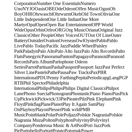
Corporation
Number One Essentials
Numero
Uno
NYJO
Oasis
OBE
Ode
Odeon
Offen Music
Ogun
Oh
Boy
OHR
Ohrwaschl
Ohrwurm
Okeh
Old Town
Olivia
One
Little Independent
One Little Indian
One More
Martyr
Opal
Open
Open Bar Entertainment
OPP World
Wide
Opus
Orbis
Orfeo
ORG
Org Music
Oriana
Original Jazz
Classics
Other People
Other Voices
OUT
Out Of Line
Outer
Battery
Outsider
Ovation
Overseas
Owl
Oyster
Pablo
Pablo
Live
Pablo Today
Pacific Jazz
Paddle Wheel
Paisley
Park
Paladyn
Palo Alto
Palo Alto Jazz
Palo Alto Records
Palto
Flats
Panegyric
Panorama
Panton
Papagayo
Paranoid
Paranoid
Records
Paris Album
Parlophone Odeon
Series
Parrot
Partisan
Pasha
Passport
Passport Jazz
Past Perfect
Silver Line
Pastels
Pathe
Pausa
Paw Tracks
Pax
PBR
International
PDU
Penny Farthing
Pepita
Periodica
pgLang
PGP
RTB
Phil Spector
Philadelphia
International
Philips
Philips
Philips Digital Classics
Philpot
Lane
Phono Suecia
Phonogram
Phontastic
Piano Piano
Pias
Pick
Up
Pickwick
Pickwick/33
Pie
Pieater
Pilz
Pink Elephant
Pink
Floyd
Pinkflag
Plane
Planet
Play It Again Sam
Play
On
Playboy
Playon
Plesser
Plstk wrld
PMB
Music
Pointblank
Polar
Pole
Poljazz
Polskie Nagrania
Polskie
Nagrania Muza
Polton
Polyphon
Polyvinyl
Polyvinyl
Company
Ponderosa Music & Art
Pool
Pori Jazz
Pork
Pie
Portobello
Portrait
Potato
Potomak
Power