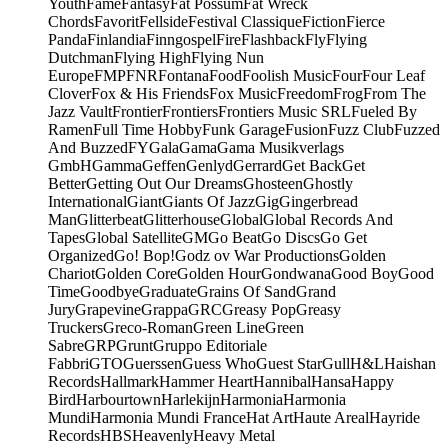
Youth
Fame
Fantasy
Fat Possum
Fat Wreck
Chords
Favorit
Fellside
Festival Classique
Fiction
Fierce
Panda
Finlandia
Finngospel
Fire
Flashback
Fly
Flying
Dutchman
Flying High
Flying Nun
Europe
FMP
FNR
Fontana
Food
Foolish Music
Four
Four Leaf
Clover
Fox & His Friends
Fox Music
Freedom
Frog
From The
Jazz Vault
Frontier
Frontiers
Frontiers Music SRL
Fueled By
Ramen
Full Time Hobby
Funk Garage
Fusion
Fuzz Club
Fuzzed
And Buzzed
FY
Gala
Gama
Gama Musikverlags
GmbH
Gamma
Geffen
Genlyd
Gerrard
Get Back
Get
Better
Getting Out Our Dreams
Ghosteen
Ghostly
International
Giant
Giants Of Jazz
Gig
Gingerbread
Man
Glitterbeat
Glitterhouse
Global
Global Records And
Tapes
Global Satellite
GM
Go Beat
Go Discs
Go Get
Organized
Go! Bop!
Godz ov War Productions
Golden
Chariot
Golden Core
Golden Hour
Gondwana
Good Boy
Good
Time
Goodbye
Graduate
Grains Of Sand
Grand
Jury
Grapevine
Grappa
GRC
Greasy Pop
Greasy
Truckers
Greco-Roman
Green Line
Green
Sabre
GRP
Grunt
Gruppo Editoriale
Fabbri
GTO
Guerssen
Guess Who
Guest Star
Gull
H&L
Haishan
Records
Hallmark
Hammer Heart
Hannibal
Hansa
Happy
Bird
Harbourtown
Harlekijn
Harmonia
Harmonia
Mundi
Harmonia Mundi France
Hat Art
Haute Areal
Hayride
Records
HBS
Heavenly
Heavy Metal