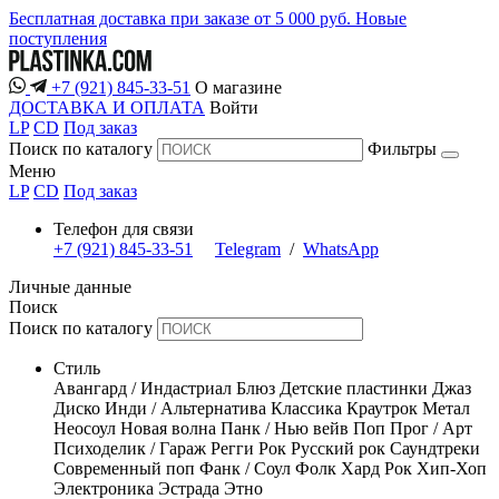
Бесплатная доставка при заказе от 5 000 руб.
Новые
поступления
+7 (921) 845-33-51
О магазине
ДОСТАВКА И ОПЛАТА
Войти
LP
CD
Под заказ
Поиск по каталогу
Фильтры
Меню
LP
CD
Под заказ
Телефон для связи
+7 (921) 845-33-51
Telegram
/
WhatsApp
Личные данные
Поиск
Поиск по каталогу
Стиль
Авангард / Индастриал
Блюз
Детские пластинки
Джаз
Диско
Инди / Альтернатива
Классика
Краутрок
Метал
Неосоул
Новая волна
Панк / Нью вейв
Поп
Прог / Арт
Психоделик / Гараж
Регги
Рок
Русский рок
Саундтреки
Современный поп
Фанк / Соул
Фолк
Хард Рок
Хип-Хоп
Электроника
Эстрада
Этно