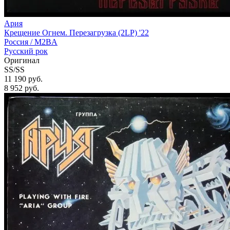
Ария
Крещение Огнем. Перезагрузка (2LP) '22
Россия /
M2BA
Русский рок
Оригинал
SS/SS
11 190 руб.
8 952
руб.