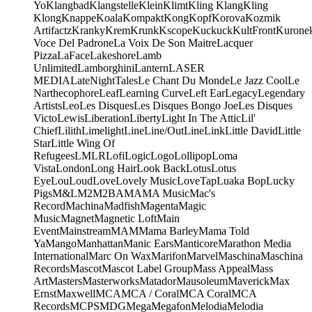
Yo
Klangbad
Klangstelle
Klein
Klimt
Kling Klang
Kling
Klong
Knappe
Koala
Kompakt
Kong
Kopf
Korova
Kozmik
Artifactz
Kranky
Krem
Krunk
Kscope
Kuckuck
KultFront
Kurone
Voce Del Padrone
La Voix De Son Maitre
Lacquer
Pizza
LaFace
Lakeshore
Lamb
Unlimited
Lamborghini
Lantern
LASER
MEDIA
LateNightTales
Le Chant Du Monde
Le Jazz Cool
Le
Narthecophore
Leaf
Learning Curve
Left Ear
Legacy
Legendary
Artists
Leo
Les Disques
Les Disques Bongo Joe
Les Disques
Victo
Lewis
Liberation
Liberty
Light In The Attic
Lil'
Chief
Lilith
Limelight
Line
Line/OutLine
Link
Little David
Little
Star
Little Wing Of
Refugees
LMLR
Lofi
Logic
Logo
Lollipop
Loma
Vista
London
Long Hair
Look Back
Lotus
Lotus
Eye
Lou
Loud
Love
Lovely Music
LoveTap
Luaka Bop
Lucky
Pigs
M&L
M2
M2BA
MA
MA Music
Mac's
Record
Machina
Madfish
Magenta
Magic
Music
Magnet
Magnetic Loft
Main
Event
Mainstream
MAM
Mama Barley
Mama Told
Ya
Mango
Manhattan
Manic Ears
Manticore
Marathon Media
International
Marc On Wax
Marifon
Marvel
Maschina
Maschina
Records
Mascot
Mascot Label Group
Mass Appeal
Mass
Art
Masters
Masterworks
Matador
Mausoleum
Maverick
Max
Ernst
Maxwell
MCA
MCA / Coral
MCA Coral
MCA
Records
MCPS
MDG
Mega
Megafon
Melodia
Melodia