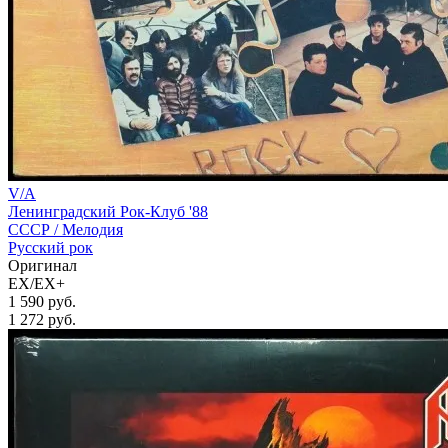
V/A
Ленинградский Рок-Клуб '88
СССР /
Мелодия
Русский рок
Оригинал
EX/EX+
1 590 руб.
1 272
руб.