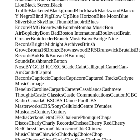
Lion
Black Screen
Black
Truffle
Blackened
Blackground
Blackhawk
Blackwood
Blanco
Y Negro
Blind Pig
Blow Up
Blue Horizon
Blue Moon
Blue
Silver
Blue Sky
Blue Thumb
Bluebird
Blues
Encore
BMG
Boardwalk
Bomba
Bomba Music
Bon
Air
Boplicity
Born Bad
Boston International
Boulevard
Brain
Crusher
Brainfeeder
Branch Music
Brave
Bridge Nine
Records
Bright Midnight Archives
British
Grove
Broma16
Bronze
Brownswood
BRS
Brunswick
Brutalist
Bt
Records
Buk
Bulk
Bureau B
Burning
Sounds
Bushbranch
Button
Nose
BYG
C.B.R.
C/Z
C5
Cadet
Cain
Calligraph
Camel
Can-
Am
Candid
Capitol
Records
Capriccio
Caprice
Capricorn
Captured Tracks
Carlyne
Music
Carnage
Benelux
Caroline
Carpark
Carrere
Casablanca
Cashmere
Thoughts
Castle Classics
Castle Communications
Caution!
CBC
Radio Canada
CBS
CBS Dance Pool
CBS
Masterworks
CBS/Sony
Celluloid
Centre D'etudes
Musicales
Century
Century
Media
Cerkon
Cetra
CFE
ChaleurePhonique
Chapa
Discos
Charly
Charly Records
Chelsea
Cherry Red
Cherry
Red
Chess
Chevron
Chiaroscuro
Chic
Chimera
Music
China
Chiswick
Chlodwig
Choice
Chop
Shop
Cinevox
Circa
Circle
City Slang
Cityboy
Clan