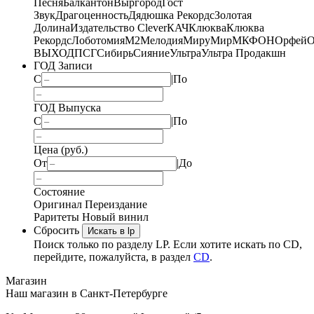
Песня
Балкантон
Выргород
Гост
Звук
Драгоценность
Дядюшка Рекордс
Золотая
Долина
Издательство Clever
КАЧ
Клюква
Клюква
Рекордс
Лоботомия
М2
Мелодия
МируМир
МКФОН
Орфей
О
ВЫХОД
ПСГ
Сибирь
Сияние
Ультра
Ультра Продакшн
ГОД Записи
С
|
По
ГОД Выпуска
С
|
По
Цена (руб.)
От
|
До
Состояние
Оригинал
Переиздание
Раритеты
Новый винил
Сбросить
Искать в lp
Поиск только по разделу LP. Если хотите искать по CD,
перейдите, пожалуйста, в раздел
CD
.
Магазин
Наш магазин в Санкт-Петербурге