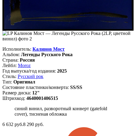
Исполнитель:
Калинов Мост
Альбом:
Легенды Русского Рока
Страна:
Россия
Лейбл:
Moroz
Год выпуска/год издания:
2025
Стиль:
Русский рок
Тип:
Оригинал
Состояние пластинки/конверта:
SS/SS
Размер диска:
12"
Штрихкод:
4640001406515
синий винил, разворотный конверт (gatefold
cover), тисненая обложка
6 632
руб.
8 290 руб.