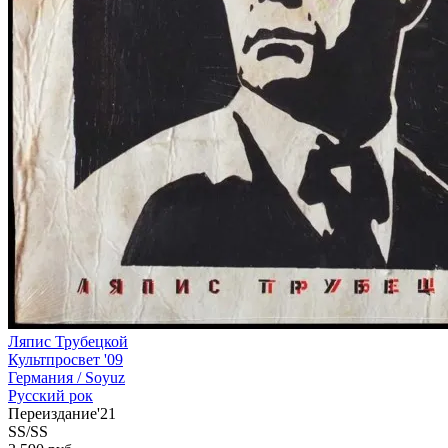
Ляпис Трубецкой
Культпросвет '09
Германия /
Soyuz
Русский рок
Переиздание'21
SS/SS