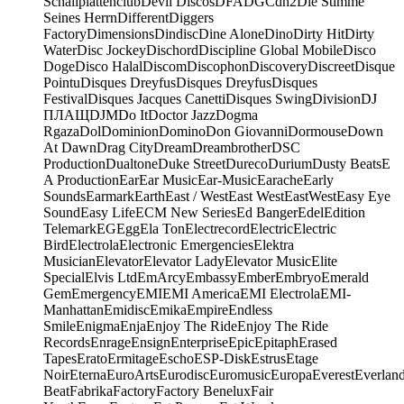
Schallplattenclub
Devil Discos
DFA
DGC
dh2
Die Stimme
Seines Herrn
Different
Diggers
Factory
Dimensions
Dindisc
Dine Alone
Dino
Dirty Hit
Dirty
Water
Disc Jockey
Dischord
Discipline Global Mobile
Disco
Doge
Disco Halal
Discom
Discophon
Discovery
Discreet
Disque
Pointu
Disques Dreyfus
Disques Dreyfus
Disques
Festival
Disques Jacques Canetti
Disques Swing
Division
DJ
ПЛАЩ
DJM
Do It
Doctor Jazz
Dogma
Rgaza
Dol
Dominion
Domino
Don Giovanni
Dormouse
Down
At Dawn
Drag City
Dream
Dreambrother
DSC
Production
Dualtone
Duke Street
Dureco
Durium
Dusty Beats
E
A Production
Ear
Ear Music
Ear-Music
Earache
Early
Sounds
Earmark
Earth
East / West
East West
EastWest
Easy Eye
Sound
Easy Life
ECM New Series
Ed Banger
Edel
Edition
Telemark
EG
Egg
Ela Ton
Electrecord
Electric
Electric
Bird
Electrola
Electronic Emergencies
Elektra
Musician
Elevator
Elevator Lady
Elevator Music
Elite
Special
Elvis Ltd
EmArcy
Embassy
Ember
Embryo
Emerald
Gem
Emergency
EMI
EMI America
EMI Electrola
EMI-
Manhattan
Emidisc
Emika
Empire
Endless
Smile
Enigma
Enja
Enjoy The Ride
Enjoy The Ride
Records
Enrage
Ensign
Enterprise
Epic
Epitaph
Erased
Tapes
Erato
Ermitage
Escho
ESP-Disk
Estrus
Etage
Noir
Eterna
EuroArts
Eurodisc
Euromusic
Europa
Everest
Everlan
Beat
Fabrika
Factory
Factory Benelux
Fair