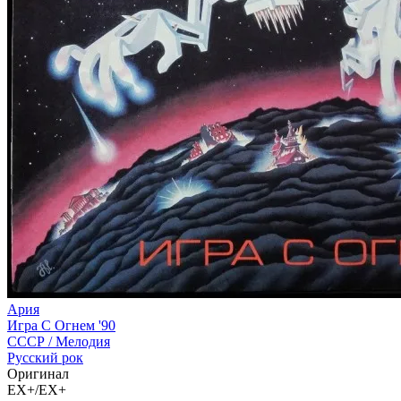
Ария
Игра С Огнем '90
СССР /
Мелодия
Русский рок
Оригинал
EX+/EX+