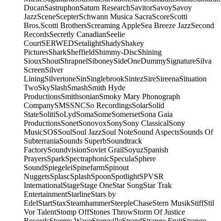
Ducan
Sastruphon
Saturn Research
Savitor
Savoy
Savoy
Jazz
Scene
Scepter
Schwann Musica Sacra
Score
Scotti
Bros.
Scotti Brothers
Screaming Apple
Sea Breeze Jazz
Second
Records
Secretly Canadian
Seelie
Court
SERWED
Setalight
Shady
Shakey
Pictures
Shark
Sheffield
Shimmy-Disc
Shining
Sioux
Shout
Shrapnel
Siboney
SideOneDummy
Signature
Silva
Screen
Silver
Lining
Silvertone
Sin
Singlebrook
Sintez
Sire
Sireena
Situation
Two
Sky
Slash
Smash
Smith Hyde
Productions
Smithsonian
Smoky Mary Phonograph
Company
SMS
SNC
So Recordings
Solar
Solid
State
Soliti
SoLyd
Soma
Some
Somerset
Sona Gaia
Productions
Sonet
Sonovox
Sony
Sony Classical
Sony
Music
SOS
Soul
Soul Jazz
Soul Note
Sound Aspects
Sounds Of
Subterrania
Sounds Superb
Soundtrack
Factory
Soundvision
Soviet Grail
Soyuz
Spanish
Prayers
Spark
Spectraphonic
Specula
Sphere
Sound
Spiegelei
Spinefarm
Spinout
Nuggets
Splasc
Splash
Spoon
Spotlight
SPV
SR
International
Stage
Stage One
Star Song
Star Trak
Entertainment
Starline
Stars by
Edel
Start
Stax
Steamhammer
SteepleChase
Stern Musik
Stiff
Stil
Vor Talent
Stomp Off
Stones Throw
Storm Of Justice
Records
Stormy Wave
Storyville
Strand
Strange Fruit
Strange