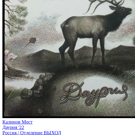
Калинов Мост
Даурия '22
Россия /
Отделение ВЫХОД