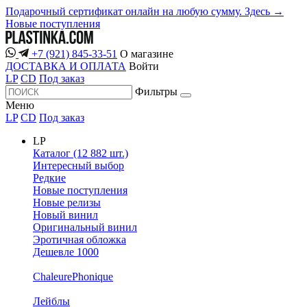
Подарочный сертификат онлайн на любую сумму. Здесь →
Новые поступления
+7 (921) 845-33-51
О магазине
ДОСТАВКА И ОПЛАТА
Войти
LP
CD
Под заказ
Фильтры
Меню
LP
CD
Под заказ
LP
Каталог (12 882 шт.)
Интересный выбор
Редкие
Новые поступления
Новые релизы
Новый винил
Оригинальный винил
Эротичная обложка
Дешевле 1000
ChaleurePhonique
Лейблы