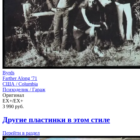
Byrds
Farther Along '71
США /
Columbia
Психоделик / Гараж
Оригинал
EX+/EX+
3 990
руб.
Другие пластинки в этом стиле
Перейти
в раздел