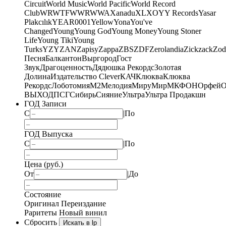
Circuit
World Music
World Pacific
World Record
Club
WRWTFWWR
WWA
Xanadu
XL
XO
Y
Y Records
Yasar
Plakcılık
YEAR0001
Yellow
Yona
You've
Changed
Young
Young God
Young Money
Young Stoner
Life
Young Tiki
Young
Turks
YZY
ZAN
Zapisy
Zappa
ZBS
ZDF
Zerolandia
Zickzack
Zod
Песня
Балкантон
Выргород
Гост
Звук
Драгоценность
Дядюшка Рекордс
Золотая
Долина
Издательство Clever
КАЧ
Клюква
Клюква
Рекордс
Лоботомия
М2
Мелодия
МируМир
МКФОН
Орфей
О
ВЫХОД
ПСГ
Сибирь
Сияние
Ультра
Ультра Продакшн
ГОД Записи
С
|
По
ГОД Выпуска
С
|
По
Цена (руб.)
От
|
До
Состояние
Оригинал
Переиздание
Раритеты
Новый винил
Сбросить
Искать в lp