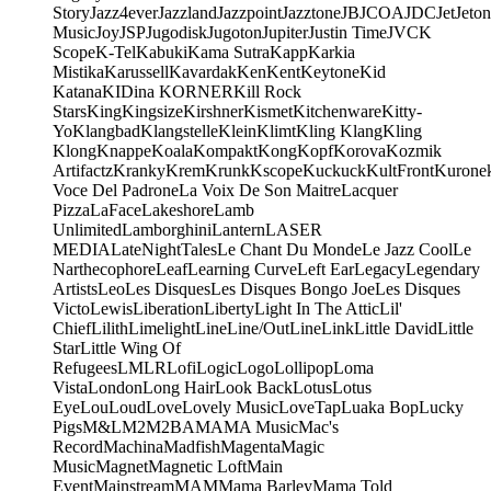
Story
Jazz4ever
Jazzland
Jazzpoint
Jazztone
JB
JCOA
JDC
Jet
Jeton
Music
Joy
JSP
Jugodisk
Jugoton
Jupiter
Justin Time
JVC
K
Scope
K-Tel
Kabuki
Kama Sutra
Kapp
Karkia
Mistika
Karussell
Kavardak
Ken
Kent
Keytone
Kid
Katana
KIDina KORNER
Kill Rock
Stars
King
Kingsize
Kirshner
Kismet
Kitchenware
Kitty-
Yo
Klangbad
Klangstelle
Klein
Klimt
Kling Klang
Kling
Klong
Knappe
Koala
Kompakt
Kong
Kopf
Korova
Kozmik
Artifactz
Kranky
Krem
Krunk
Kscope
Kuckuck
KultFront
Kurone
Voce Del Padrone
La Voix De Son Maitre
Lacquer
Pizza
LaFace
Lakeshore
Lamb
Unlimited
Lamborghini
Lantern
LASER
MEDIA
LateNightTales
Le Chant Du Monde
Le Jazz Cool
Le
Narthecophore
Leaf
Learning Curve
Left Ear
Legacy
Legendary
Artists
Leo
Les Disques
Les Disques Bongo Joe
Les Disques
Victo
Lewis
Liberation
Liberty
Light In The Attic
Lil'
Chief
Lilith
Limelight
Line
Line/OutLine
Link
Little David
Little
Star
Little Wing Of
Refugees
LMLR
Lofi
Logic
Logo
Lollipop
Loma
Vista
London
Long Hair
Look Back
Lotus
Lotus
Eye
Lou
Loud
Love
Lovely Music
LoveTap
Luaka Bop
Lucky
Pigs
M&L
M2
M2BA
MA
MA Music
Mac's
Record
Machina
Madfish
Magenta
Magic
Music
Magnet
Magnetic Loft
Main
Event
Mainstream
MAM
Mama Barley
Mama Told