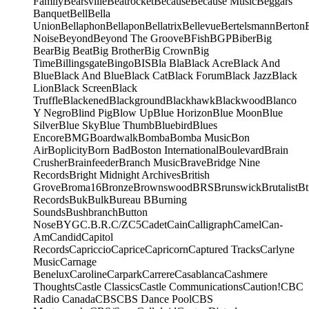
Family
Bearsville
Beatrocket
Because
Because Music
Beggars
Banquet
Bell
Bella
Union
Bellaphon
Bellapon
Bellatrix
Bellevue
Bertelsmann
Berton
Noise
Beyond
Beyond The Groove
BFish
BGP
Biber
Big
Bear
Big Beat
Big Brother
Big Crown
Big
Time
Billingsgate
Bingo
BIS
Bla Bla
Black Acre
Black And
Blue
Black And Blue
Black Cat
Black Forum
Black Jazz
Black
Lion
Black Screen
Black
Truffle
Blackened
Blackground
Blackhawk
Blackwood
Blanco
Y Negro
Blind Pig
Blow Up
Blue Horizon
Blue Moon
Blue
Silver
Blue Sky
Blue Thumb
Bluebird
Blues
Encore
BMG
Boardwalk
Bomba
Bomba Music
Bon
Air
Boplicity
Born Bad
Boston International
Boulevard
Brain
Crusher
Brainfeeder
Branch Music
Brave
Bridge Nine
Records
Bright Midnight Archives
British
Grove
Broma16
Bronze
Brownswood
BRS
Brunswick
Brutalist
Bt
Records
Buk
Bulk
Bureau B
Burning
Sounds
Bushbranch
Button
Nose
BYG
C.B.R.
C/Z
C5
Cadet
Cain
Calligraph
Camel
Can-
Am
Candid
Capitol
Records
Capriccio
Caprice
Capricorn
Captured Tracks
Carlyne
Music
Carnage
Benelux
Caroline
Carpark
Carrere
Casablanca
Cashmere
Thoughts
Castle Classics
Castle Communications
Caution!
CBC
Radio Canada
CBS
CBS Dance Pool
CBS