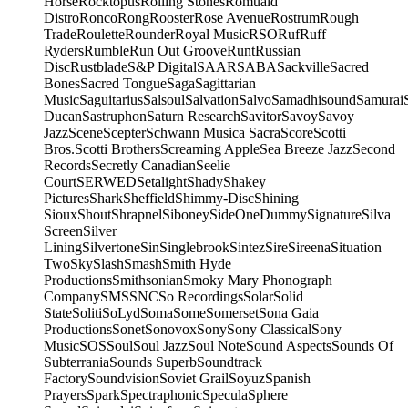
Horse
Rocktopus
Rolling Stones
Romuald
Distro
Ronco
Rong
Rooster
Rose Avenue
Rostrum
Rough
Trade
Roulette
Rounder
Royal Music
RSO
Ruf
Ruff
Ryders
Rumble
Run Out Groove
Runt
Russian
Disc
Rustblade
S&P Digital
SAAR
SABA
Sackville
Sacred
Bones
Sacred Tongue
Saga
Sagittarian
Music
Saguitarius
Salsoul
Salvation
Salvo
Samadhisound
Samurai
Ducan
Sastruphon
Saturn Research
Savitor
Savoy
Savoy
Jazz
Scene
Scepter
Schwann Musica Sacra
Score
Scotti
Bros.
Scotti Brothers
Screaming Apple
Sea Breeze Jazz
Second
Records
Secretly Canadian
Seelie
Court
SERWED
Setalight
Shady
Shakey
Pictures
Shark
Sheffield
Shimmy-Disc
Shining
Sioux
Shout
Shrapnel
Siboney
SideOneDummy
Signature
Silva
Screen
Silver
Lining
Silvertone
Sin
Singlebrook
Sintez
Sire
Sireena
Situation
Two
Sky
Slash
Smash
Smith Hyde
Productions
Smithsonian
Smoky Mary Phonograph
Company
SMS
SNC
So Recordings
Solar
Solid
State
Soliti
SoLyd
Soma
Some
Somerset
Sona Gaia
Productions
Sonet
Sonovox
Sony
Sony Classical
Sony
Music
SOS
Soul
Soul Jazz
Soul Note
Sound Aspects
Sounds Of
Subterrania
Sounds Superb
Soundtrack
Factory
Soundvision
Soviet Grail
Soyuz
Spanish
Prayers
Spark
Spectraphonic
Specula
Sphere