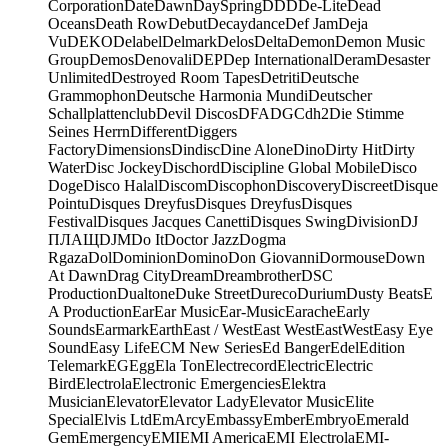
Corporation
Date
Dawn
DaySpring
DDD
De-Lite
Dead
Oceans
Death Row
Debut
Decaydance
Def Jam
Deja
Vu
DEKO
Delabel
Delmark
Delos
Delta
Demon
Demon Music
Group
Demos
Denovali
DEP
Dep International
Deram
Desaster
Unlimited
Destroyed Room Tapes
Detriti
Deutsche
Grammophon
Deutsche Harmonia Mundi
Deutscher
Schallplattenclub
Devil Discos
DFA
DGC
dh2
Die Stimme
Seines Herrn
Different
Diggers
Factory
Dimensions
Dindisc
Dine Alone
Dino
Dirty Hit
Dirty
Water
Disc Jockey
Dischord
Discipline Global Mobile
Disco
Doge
Disco Halal
Discom
Discophon
Discovery
Discreet
Disque
Pointu
Disques Dreyfus
Disques Dreyfus
Disques
Festival
Disques Jacques Canetti
Disques Swing
Division
DJ
ПЛАЩ
DJM
Do It
Doctor Jazz
Dogma
Rgaza
Dol
Dominion
Domino
Don Giovanni
Dormouse
Down
At Dawn
Drag City
Dream
Dreambrother
DSC
Production
Dualtone
Duke Street
Dureco
Durium
Dusty Beats
E
A Production
Ear
Ear Music
Ear-Music
Earache
Early
Sounds
Earmark
Earth
East / West
East West
EastWest
Easy Eye
Sound
Easy Life
ECM New Series
Ed Banger
Edel
Edition
Telemark
EG
Egg
Ela Ton
Electrecord
Electric
Electric
Bird
Electrola
Electronic Emergencies
Elektra
Musician
Elevator
Elevator Lady
Elevator Music
Elite
Special
Elvis Ltd
EmArcy
Embassy
Ember
Embryo
Emerald
Gem
Emergency
EMI
EMI America
EMI Electrola
EMI-