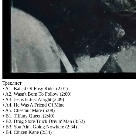
Треклист
• A1. Ballad Of Easy Rider (2:01)
• A2. Wasn't Born To Follow (2:00)
• A3. Jesus Is Just Alright (2:09)
• A4. He Was A Friend Of Mine
• A5. Chestnut Mare (5:08)
• B1. Tiffany Queen (2:40)
• B2. Drug Store Truck Drivin' Man (3:52)
• B3. You Ain't Going Nowhere (2:34)
• B4. Citizen Kane (2:34)