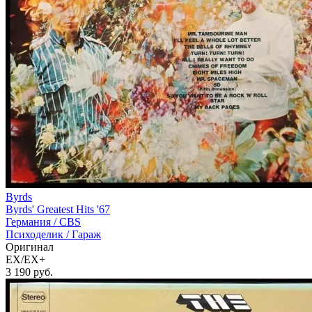
Byrds
Byrds' Greatest Hits '67
Германия /
CBS
Психоделик / Гараж
Оригинал
EX/EX+
3 190
руб.