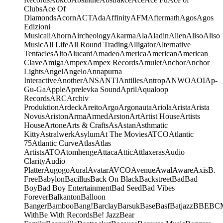
Clubs
Ace Of
Diamonds
Acorn
ACT
Ada
Affinity
AFM
Aftermath
Agos
Agos
Edizioni
Musicali
Ahorn
Aircheology
Akarma
Ala
Aladin
Alien
Aliso
Aliso
Music
All Life
All Round Trading
Alligator
Alternative
Tentacles
Alto
Alucard
Amadeo
America
American
American
Clave
Amiga
Ampex
Ampex Records
Amulet
Anchor
Anchor
Lights
Angel
Angelo
Annapurna
Interactive
Another
ANS
ANTI
Antilles
Antrop
ANWO
AOI
Ap-
Gu-Ga
Apple
Aprelevka Sound
April
Aqualoop
Records
ARC
Archiv
Produktion
Ardeck
Areito
Argo
Argonauta
Ariola
Arista
Arista
Novus
Ariston
Arma
Armed
Arston
Art
Artist House
Artists
House
Artone
Arts & Crafts
As
Astan
Asthmatic
Kitty
Astralwerk
Asylum
At The Movies
ATCO
Atlantic
75
Atlantic Curve
Atlas
Atlas
Artists
ATO
Atomhenge
Attaca
Attic
Attlaxeras
Audio
Clarity
Audio
Platter
Augogo
Aural
Avatar
AVCO
Avenue
Awal
Aware
Axis
B.
Free
Babylon
Bacillus
Back On Black
Backstreet
Bad
Bad
Boy
Bad Boy Entertainment
Bad Seed
Bad Vibes
Forever
Balkanton
Balloon
Banger
Bamboo
Bang!
Barclay
Barsuk
Base
Basf
Batjazz
BBE
BC
With
Be With Records
Be! Jazz
Bear