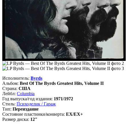
Исполнитель:
Byrds
Альбом:
Best Of The Byrds Greatest Hits, Volume II
Страна:
США
Лейбл:
Columbia
Год выпуска/год издания:
1971/1972
Стиль:
Психоделик / Гараж
Тип:
Переиздание
Состояние пластинки/конверта:
EX/EX+
Размер диска:
12"