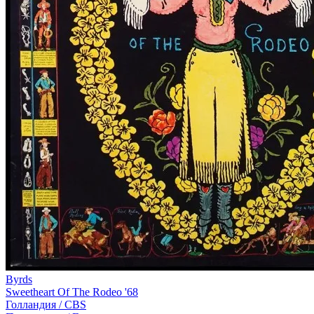
Byrds
Sweetheart Of The Rodeo '68
Голландия /
CBS