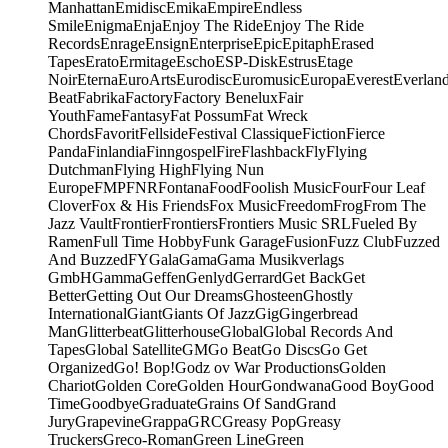
Manhattan
Emidisc
Emika
Empire
Endless
Smile
Enigma
Enja
Enjoy The Ride
Enjoy The Ride
Records
Enrage
Ensign
Enterprise
Epic
Epitaph
Erased
Tapes
Erato
Ermitage
Escho
ESP-Disk
Estrus
Etage
Noir
Eterna
EuroArts
Eurodisc
Euromusic
Europa
Everest
Everlan
Beat
Fabrika
Factory
Factory Benelux
Fair
Youth
Fame
Fantasy
Fat Possum
Fat Wreck
Chords
Favorit
Fellside
Festival Classique
Fiction
Fierce
Panda
Finlandia
Finngospel
Fire
Flashback
Fly
Flying
Dutchman
Flying High
Flying Nun
Europe
FMP
FNR
Fontana
Food
Foolish Music
Four
Four Leaf
Clover
Fox & His Friends
Fox Music
Freedom
Frog
From The
Jazz Vault
Frontier
Frontiers
Frontiers Music SRL
Fueled By
Ramen
Full Time Hobby
Funk Garage
Fusion
Fuzz Club
Fuzzed
And Buzzed
FY
Gala
Gama
Gama Musikverlags
GmbH
Gamma
Geffen
Genlyd
Gerrard
Get Back
Get
Better
Getting Out Our Dreams
Ghosteen
Ghostly
International
Giant
Giants Of Jazz
Gig
Gingerbread
Man
Glitterbeat
Glitterhouse
Global
Global Records And
Tapes
Global Satellite
GM
Go Beat
Go Discs
Go Get
Organized
Go! Bop!
Godz ov War Productions
Golden
Chariot
Golden Core
Golden Hour
Gondwana
Good Boy
Good
Time
Goodbye
Graduate
Grains Of Sand
Grand
Jury
Grapevine
Grappa
GRC
Greasy Pop
Greasy
Truckers
Greco-Roman
Green Line
Green