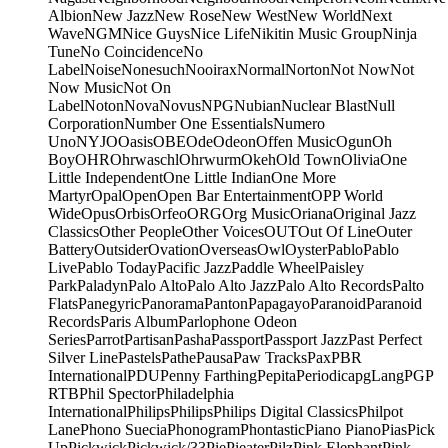
Albion
New Jazz
New Rose
New West
New World
Next
Wave
NGM
Nice Guys
Nice Life
Nikitin Music Group
Ninja
Tune
No Coincidence
No
Label
Noise
Nonesuch
Nooirax
Normal
Norton
Not Now
Not
Now Music
Not On
Label
Noton
Nova
Novus
NPG
Nubian
Nuclear Blast
Null
Corporation
Number One Essentials
Numero
Uno
NYJO
Oasis
OBE
Ode
Odeon
Offen Music
Ogun
Oh
Boy
OHR
Ohrwaschl
Ohrwurm
Okeh
Old Town
Olivia
One
Little Independent
One Little Indian
One More
Martyr
Opal
Open
Open Bar Entertainment
OPP World
Wide
Opus
Orbis
Orfeo
ORG
Org Music
Oriana
Original Jazz
Classics
Other People
Other Voices
OUT
Out Of Line
Outer
Battery
Outsider
Ovation
Overseas
Owl
Oyster
Pablo
Pablo
Live
Pablo Today
Pacific Jazz
Paddle Wheel
Paisley
Park
Paladyn
Palo Alto
Palo Alto Jazz
Palo Alto Records
Palto
Flats
Panegyric
Panorama
Panton
Papagayo
Paranoid
Paranoid
Records
Paris Album
Parlophone Odeon
Series
Parrot
Partisan
Pasha
Passport
Passport Jazz
Past Perfect
Silver Line
Pastels
Pathe
Pausa
Paw Tracks
Pax
PBR
International
PDU
Penny Farthing
Pepita
Periodica
pgLang
PGP
RTB
Phil Spector
Philadelphia
International
Philips
Philips
Philips Digital Classics
Philpot
Lane
Phono Suecia
Phonogram
Phontastic
Piano Piano
Pias
Pick
Up
Pickwick
Pickwick/33
Pie
Pieater
Pilz
Pink Elephant
Pink