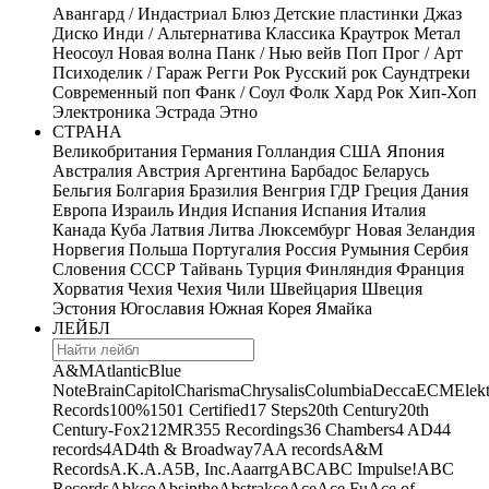
Авангард / Индастриал
Блюз
Детские пластинки
Джаз
Диско
Инди / Альтернатива
Классика
Краутрок
Метал
Неосоул
Новая волна
Панк / Нью вейв
Поп
Прог / Арт
Психоделик / Гараж
Регги
Рок
Русский рок
Саундтреки
Современный поп
Фанк / Соул
Фолк
Хард Рок
Хип-Хоп
Электроника
Эстрада
Этно
СТРАНА
Великобритания
Германия
Голландия
США
Япония
Австралия
Австрия
Аргентина
Барбадос
Беларусь
Бельгия
Болгария
Бразилия
Венгрия
ГДР
Греция
Дания
Европа
Израиль
Индия
Испания
Испания
Италия
Канада
Куба
Латвия
Литва
Люксембург
Новая Зеландия
Норвегия
Польша
Португалия
Россия
Румыния
Сербия
Словения
СССР
Тайвань
Турция
Финляндия
Франция
Хорватия
Чехия
Чехия
Чили
Швейцария
Швеция
Эстония
Югославия
Южная Корея
Ямайка
ЛЕЙБЛ
A&M
Atlantic
Blue
Note
Brain
Capitol
Charisma
Chrysalis
Columbia
Decca
ECM
Elek
Records
100%
1501 Certified
17 Steps
20th Century
20th
Century-Fox
21
2MR
355 Recordings
36 Chambers
4 AD
44
records
4AD
4th & Broadway
7A
A records
A&M
Records
A.K.A.
A5B, Inc.
Aaarrg
ABC
ABC Impulse!
ABC
Records
Abkco
Absinthe
Abstrakce
Ace
Ace Fu
Ace of