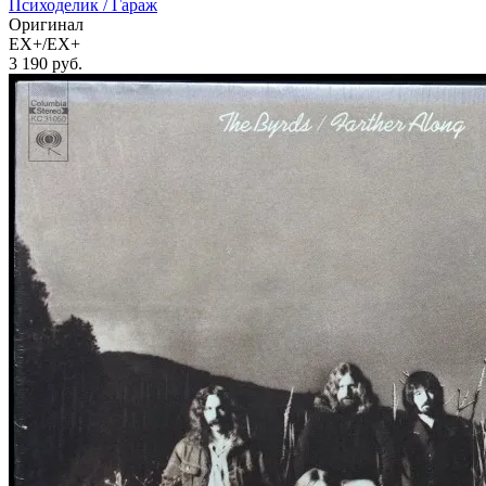
Психоделик / Гараж
Оригинал
EX+/EX+
3 190
руб.