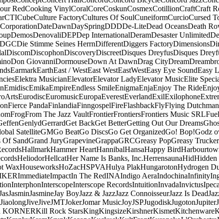
our Red
Cooking Vinyl
Coral
Core
Coskun
Cosmex
Cotillion
Craft
Craft R
ar
CTI
Cube
Culture Factory
Cultures Of Soul
Cuneiform
Curcio
Cursed T
 Corporation
Date
Dawn
DaySpring
DDD
De-Lite
Dead Oceans
Death R
oup
Demos
Denovali
DEP
Dep International
Deram
Desaster Unlimited
De
DGC
Die Stimme Seines Herrn
Different
Diggers Factory
Dimensions
Di
al
Discom
Discophon
Discovery
Discreet
Disques Dreyfus
Disques Dreyf
ino
Don Giovanni
Dormouse
Down At Dawn
Drag City
Dream
Dreambro
nds
Earmark
Earth
East / West
East West
EastWest
Easy Eye Sound
Easy L
ncies
Elektra Musician
Elevator
Elevator Lady
Elevator Music
Elite Speci
an
Emidisc
Emika
Empire
Endless Smile
Enigma
Enja
Enjoy The Ride
Enjo
roArts
Eurodisc
Euromusic
Europa
Everest
Everland
Exil
Exilophone
Extre
ion
Fierce Panda
Finlandia
Finngospel
Fire
Flashback
Fly
Flying Dutchman
dom
Frog
From The Jazz Vault
Frontier
Frontiers
Frontiers Music SRL
Fue
Geffen
Genlyd
Gerrard
Get Back
Get Better
Getting Out Our Dreams
Ghos
obal Satellite
GM
Go Beat
Go Discs
Go Get Organized
Go! Bop!
Godz o
s Of Sand
Grand Jury
Grapevine
Grappa
GRC
Greasy Pop
Greasy Trucker
Records
Hallmark
Hammer Heart
Hannibal
Hansa
Happy Bird
Harbourtow
cords
Heliodor
Hellcat
Her Name Is Banks, Inc.
Herrensauna
Hid
Hidden
t Wax
Houseworks
HoZac
HSPVA
Hulya Plak
Hungaroton
Hydrogen D
MKER
Immediate
Impact
In The Red
INA
Indigo Aera
Indochina
Infinity
In
tion
Interphon
Interscope
Interscope Records
Intuition
Invada
Invictus
Ipec
Jas
Jasmin
Jasmine
Jay Boy
Jazz & Jazz
Jazz Connoisseur
Jazz Is Dead
Jaz
Jiaolong
Jive
Jive
JMT
Joker
Jomar Music
Joy
JSP
Jugodisk
Jugoton
Jupiter
a KORNER
Kill Rock Stars
King
Kingsize
Kirshner
Kismet
Kitchenware
K