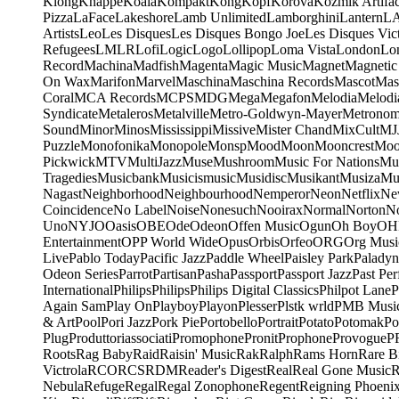
Klong
Knappe
Koala
Kompakt
Kong
Kopf
Korova
Kozmik Artifac
Pizza
LaFace
Lakeshore
Lamb Unlimited
Lamborghini
Lantern
L
Artists
Leo
Les Disques
Les Disques Bongo Joe
Les Disques Vic
Refugees
LMLR
Lofi
Logic
Logo
Lollipop
Loma Vista
London
Lo
Record
Machina
Madfish
Magenta
Magic Music
Magnet
Magnetic
On Wax
Marifon
Marvel
Maschina
Maschina Records
Mascot
Mas
Coral
MCA Records
MCPS
MDG
Mega
Megafon
Melodia
Melodi
Syndicate
Metaleros
Metalville
Metro-Goldwyn-Mayer
Metrono
Sound
Minor
Minos
Mississippi
Missive
Mister Chand
MixCult
MJ
Puzzle
Monofonika
Monopole
Monsp
Mood
Moon
Mooncrest
Moo
Pickwick
MTV
MultiJazz
Muse
Mushroom
Music For Nations
Mus
Tragedies
Musicbank
Musicismusic
Musidisc
Musikant
Musiza
Mu
Nagast
Neighborhood
Neighbourhood
Nemperor
Neon
Netflix
Ne
Coincidence
No Label
Noise
Nonesuch
Nooirax
Normal
Norton
N
Uno
NYJO
Oasis
OBE
Ode
Odeon
Offen Music
Ogun
Oh Boy
OH
Entertainment
OPP World Wide
Opus
Orbis
Orfeo
ORG
Org Musi
Live
Pablo Today
Pacific Jazz
Paddle Wheel
Paisley Park
Paladyn
Odeon Series
Parrot
Partisan
Pasha
Passport
Passport Jazz
Past Per
International
Philips
Philips
Philips Digital Classics
Philpot Lane
P
Again Sam
Play On
Playboy
Playon
Plesser
Plstk wrld
PMB Musi
& Art
Pool
Pori Jazz
Pork Pie
Portobello
Portrait
Potato
Potomak
Po
Plug
Produttoriassociati
Promophone
Pronit
Prophone
Provogue
P
Roots
Rag Baby
Raid
Raisin' Music
Rak
Ralph
Rams Horn
Rare B
Victrola
RCO
RCS
RDM
Reader's Digest
Real
Real Gone Music
R
Nebula
Refuge
Regal
Regal Zonophone
Regent
Reigning Phoeni