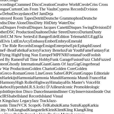
ecordings
Crammed Discs
Creation
Creative World
Creole
Criss Cross
ongue
Curtom
Cuts From The Vaults
Cypress Records
D:vision
ow
Debut
Decaydance
Def Jam
Deja
stroyed Room Tapes
Detriti
Deutsche Grammophon
Deutsche
ndisc
Dine Alone
Dino
Dirty Hit
Dirty Water
Disc
us
Disques Festival
Disques Jacques Canetti
Disques Swing
Division
DJ
ther
DSC Production
Dualtone
Duke Street
Dureco
Durium
Dusty
ife
ECM New Series
Ed Banger
Edel
Edition Telemark
EG
Egg
Ela
al
Elvis Ltd
EmArcy
Embassy
Ember
Embryo
Emerald
y The Ride Records
Enrage
Ensign
Enterprise
Epic
Epitaph
Erased
me
F-Beat
Fabrika
Factory
Factory Benelux
Fair Youth
Fame
Fantasy
Fat
Flying High
Flying Nun Europe
FMP
FNR
Fontana
Food
Foolish
led By Ramen
Full Time Hobby
Funk Garage
Fusion
Fuzz Club
Fuzzed
teen
Ghostly International
Giant
Giants Of Jazz
Gig
Gingerbread
v War Productions
Golden Chariot
Golden Core
Golden
s
Greco-Roman
Green Line
Green Sabre
GRP
Grunt
Gruppo Editoriale
n
Harlekijn
Harmonia
Harmonia Mundi
Harmonia Mundi France
Hat
 Harmony
High Roller
Highway
Himalaya
His Master's Voice
Hit
ukebox
Hyperdub
I.R.S.
Ice
Ici D'Ailleurs
Iconic Promo
Ideologic
go
Init
Injection Disco Dance
Innamind
Inner City
Innervision
Inside Out
ac
IRS
Isabel
Island Records
Island Visual
z Kings
Jazz Legacy
Jazz Track
Jazz-
Justin Time
JVC
K Scope
K-Tel
Kabuki
Kama Sutra
Kapp
Karkia
itty-Yo
Klangbad
Klangstelle
Klein
Klimt
Kling Klang
Kling