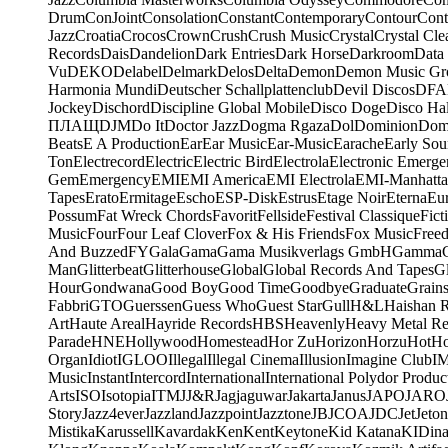
Drum
ConJoint
Consolation
Constant
Contemporary
Contour
Cont
Jazz
Croatia
Crocos
Crown
Crush
Crush Music
Crystal
Crystal Cle
Records
Dais
Dandelion
Dark Entries
Dark Horse
Darkroom
Data
Vu
DEKO
Delabel
Delmark
Delos
Delta
Demon
Demon Music Gr
Harmonia Mundi
Deutscher Schallplattenclub
Devil Discos
DFA
Jockey
Dischord
Discipline Global Mobile
Disco Doge
Disco Hal
ПЛАЩ
DJM
Do It
Doctor Jazz
Dogma Rgaza
Dol
Dominion
Dom
Beats
E A Production
Ear
Ear Music
Ear-Music
Earache
Early Sou
Ton
Electrecord
Electric
Electric Bird
Electrola
Electronic Emerge
Gem
Emergency
EMI
EMI America
EMI Electrola
EMI-Manhatt
Tapes
Erato
Ermitage
Escho
ESP-Disk
Estrus
Etage Noir
Eterna
Eu
Possum
Fat Wreck Chords
Favorit
Fellside
Festival Classique
Fict
Music
Four
Four Leaf Clover
Fox & His Friends
Fox Music
Free
And Buzzed
FY
Gala
Gama
Gama Musikverlags GmbH
Gamma
Man
Glitterbeat
Glitterhouse
Global
Global Records And Tapes
Gl
Hour
Gondwana
Good Boy
Good Time
Goodbye
Graduate
Grain
Fabbri
GTO
Guerssen
Guess Who
Guest Star
Gull
H&L
Haishan 
Art
Haute Areal
Hayride Records
HBS
Heavenly
Heavy Metal Re
Parade
HNE
Hollywood
Homestead
Hor Zu
Horizon
Horzu
Hot
Ho
Organ
Idiot
IGLOO
Illegal
Illegal Cinema
Illusion
Imagine Club
I
Music
Instant
Intercord
International
International Polydor Produc
Arts
ISO
Isotopia
ITM
J
J&R
Jagjaguwar
Jakarta
Janus
JAPO
JARO
Story
Jazz4ever
Jazzland
Jazzpoint
Jazztone
JB
JCOA
JDC
Jet
Jeton
Mistika
Karussell
Kavardak
Ken
Kent
Keytone
Kid Katana
KIDin