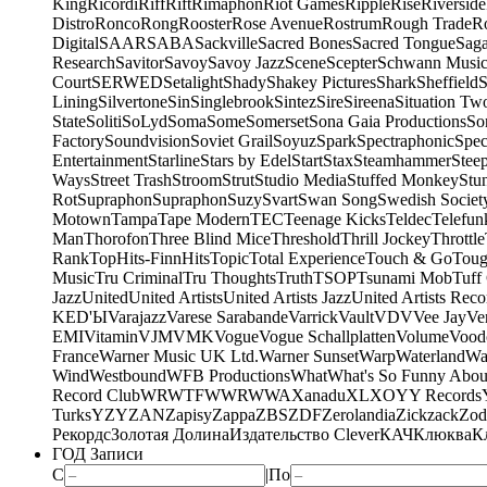
King
Ricordi
Riff
Rift
Rimaphon
Riot Games
Ripple
Rise
Riverside
Distro
Ronco
Rong
Rooster
Rose Avenue
Rostrum
Rough Trade
Ro
Digital
SAAR
SABA
Sackville
Sacred Bones
Sacred Tongue
Sag
Research
Savitor
Savoy
Savoy Jazz
Scene
Scepter
Schwann Music
Court
SERWED
Setalight
Shady
Shakey Pictures
Shark
Sheffield
S
Lining
Silvertone
Sin
Singlebrook
Sintez
Sire
Sireena
Situation Tw
State
Soliti
SoLyd
Soma
Some
Somerset
Sona Gaia Productions
So
Factory
Soundvision
Soviet Grail
Soyuz
Spark
Spectraphonic
Spec
Entertainment
Starline
Stars by Edel
Start
Stax
Steamhammer
Stee
Ways
Street Trash
Stroom
Strut
Studio Media
Stuffed Monkey
Stu
Rot
Supraphon
Supraphon
Suzy
Svart
Swan Song
Swedish Society
Motown
Tampa
Tape Modern
TEC
Teenage Kicks
Teldec
Telefun
Man
Thorofon
Three Blind Mice
Threshold
Thrill Jockey
Throttle
Rank
TopHits-FinnHits
Topic
Total Experience
Touch & Go
Toug
Music
Tru Criminal
Tru Thoughts
Truth
TSOP
Tsunami Mob
Tuff
Jazz
United
United Artists
United Artists Jazz
United Artists Reco
KED'Ы
Varajazz
Varese Sarabande
Varrick
Vault
VDV
Vee Jay
Ven
EMI
Vitamin
VJM
VMK
Vogue
Vogue Schallplatten
Volume
Vood
France
Warner Music UK Ltd.
Warner Sunset
Warp
Waterland
Wa
Wind
Westbound
WFB Productions
What
What's So Funny Abou
Record Club
WRWTFWWR
WWA
Xanadu
XL
XO
Y
Y Records
Turks
YZY
ZAN
Zapisy
Zappa
ZBS
ZDF
Zerolandia
Zickzack
Zod
Рекордс
Золотая Долина
Издательство Clever
КАЧ
Клюква
К
ГОД Записи
С
|
По