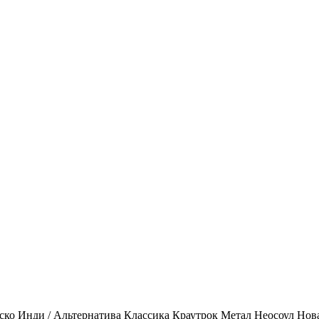
ско
Инди / Альтернатива
Классика
Краутрок
Метал
Неосоул
Нов