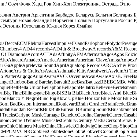
к / Соул
Фолк
Хард Рок
Хип-Хоп
Электроника
Эстрада
Этно
ралия
Австрия
Аргентина
Барбадос
Беларусь
Бельгия
Болгария
Б
сембург
Новая Зеландия
Норвегия
Польша
Португалия
Россия
Р
я
Эстония
Югославия
Южная Корея
Ямайка
ia
Decca
ECM
Elektra
Harvest
Impulse!
Island
Parlophone
Polydor
Prestig
 Chambers
4 AD
44 records
4AD
4th & Broadway
A records
A&M Recor
 Of Diamonds
Acorn
ACT
Ada
Affinity
AFM
Aftermath
Agos
Agos Edizio
Alto
Alucard
Amadeo
America
American
American Clave
Amiga
Ampex
A
u-Ga
Apple
Aprelevka Sound
April
Aqualoop Records
ARC
Archiv Prod
Artone
Arts & Crafts
As
Astan
Asthmatic Kitty
Astralwerk
Asylum
At The
o Platter
Augogo
Aural
Avatar
AVCO
Avenue
Awal
Aware
Axis
B. Free
Ba
anger
Bamboo
Bang!
Barclay
Barsuk
Base
Basf
Batjazz
BBE
BCM
Be With
nquet
Bell
Bella Union
Bellaphon
Bellapon
Bellatrix
Bellevue
Bertelsmann
wn
Big Time
Billingsgate
Bingo
BIS
Bla Bla
Black Acre
Black And Blue
Bl
ood
Blanco Y Negro
Blind Pig
Blow Up
Blue Horizon
Blue Moon
Blue Si
Born Bad
Boston International
Boulevard
Brain Crusher
Brainfeeder
Bran
uddah
Buddah Records
Buk
Bulk
Bureau B
Burning Sounds
Bushbranch
B
d Tracks
Carlyne Music
Carnage Benelux
Caroline
Carpark
Carrere
Casabl
uloid
Centre D'etudes Musicales
Century
Century Media
Cerkon
Cetra
CF
uro
Chic
Chimera Music
China
Chiswick
Chlodwig
Choice
Chop Shop
Ci
CMP
CMV
CNR
Cobblers
Cobblestone
Cobra
Cobweb
Coconut
Cog Sinist
post
Concept
Concert Hall
Concord
Concord Bicycle
Concord Jazz
Conc