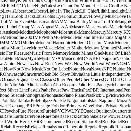
tz
Kranky
Krem
Krunk
Kscope
Kuckuck
KultFront
Kuroneko
L'Orchestra
ASER MEDIA
LateNightTales
Le Chant Du Monde
Le Jazz Cool
Le Nar
to
Lewis
Liberation
Liberty
Light In The Attic
Lil' Chief
Lilith
Limelight
Li
ng Hair
Look Back
Lotus
Lotus Eye
Lou
Loud
Love
Lovely Music
LoveTa
 Loft
Main Event
Mainstream
MAM
Mama Barley
Mama Told Ya
Mango
cot Label Group
Mass Appeal
Mass Art
Masters
Masterworks
Matador
Ma
a Auslese
Melodisc
Melophobia
Melosmusik
Memo
Mercury
Mercury KX
me
Metronome 2001
MFP
MFS
MGM
Midi
Midland International
Mig
Mila
J
MMi
MMO
Modern
Modern Harmonic
Modern Obscure Music
Modern
ndisc
More Love
Moroz
Mosaic
Mother Mother
Motown
Mounted
Move
ic For Pleasure
Music From Memory
Music Minus One
Music Of Life
M
tant
Mute
Muza
Myrrh
Mystic
M•A Music
n5MD
NABEL
Napalm
Nashbo
w Albion
New Jazz
New Rose
New West
New World
Next Wave
NGM
N
ot Now
Not Now Music
Not On Label
Noton
Nova
Novus
NPG
Nubian
Nu
R
Ohrwaschl
Ohrwurm
Okeh
Old Town
Olivia
One Little Independent
One
c
Oriana
Original Jazz Classics
Other People
Other Voices
OUT
Out Of L
Palo Alto
Palo Alto Jazz
Palo Alto Records
Palto Flats
Panegyric
Panora
fect Silver Line
Pastels
Pathe
Pausa
Paw Tracks
Pax
PBR International
Pen
hono Suecia
Phonogram
Phontastic
Piano Piano
Pias
Pick Up
Pickwick
Pi
c
Pointblank
Polar
Pole
Poljazz
Polskie Nagrania
Polskie Nagrania Muza
P
wer Exchange
PRE
Prestige Folklore
Primary Wave
Prisma
Private Stock
RT
Psycho
Pure Pleasure
Purple
PVC
PWL
PYE
Quade
Qualiton
Quartersti
id
Rare Earth
RareNoise
Raretone
Rat Pack
RattleSnake
Raw Power
Rawk
eal World
Rec-O-Hit
Recommended
Record Station
Red
Red Bullet
Red 
x
Relab Records
Relapse
Renaissance
Repertoire
Reprise
Republic
Resonan