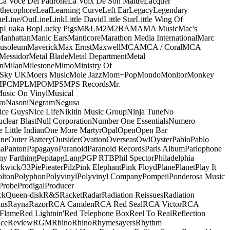
La Voce Del Padrone
La Voix De Son Maitre
Lacquer
thecophore
Leaf
Learning Curve
Left Ear
Legacy
Legendary
ne
Line/OutLine
Link
Little David
Little Star
Little Wing Of
p
Luaka Bop
Lucky Pigs
M&L
M2
M2BA
MA
MA Music
Mac's
Manhattan
Manic Ears
Manticore
Marathon Media International
Marc
usoleum
Maverick
Max Ernst
Maxwell
MCA
MCA / Coral
MCA
Messidor
Metal Blade
Metal Department
Metal
n
Milan
Milestone
Mimo
Ministry Of
 Sky UK
Moers Music
Mole Jazz
Mom+Pop
Mondo
Monitor
Monkey
MPC
MPL
MPO
MPS
MPS Records
Mr.
usic On Vinyl
Musical
ro
Nasoni
Negram
Negusa
ice Guys
Nice Life
Nikitin Music Group
Ninja Tune
No
clear Blast
Null Corporation
Number One Essentials
Numero
 Little Indian
One More Martyr
Opal
Open
Open Bar
ine
Outer Battery
Outsider
Ovation
Overseas
Owl
Oyster
Pablo
Pablo
ma
Panton
Papagayo
Paranoid
Paranoid Records
Paris Album
Parlophone
ny Farthing
Pepita
pgLang
PGP RTB
Phil Spector
Philadelphia
ckwick/33
Pie
Pieater
Pilz
Pink Elephant
Pink Floyd
Plane
Planet
Play It
olton
Polyphon
Polyvinyl
Polyvinyl Company
Pompeii
Ponderosa Music
Probe
Prodigal
Producer
ck
Queen-disk
R&S
Racket
Radar
Radiation Reissues
Radiation
us
Rayna
Razor
RCA Camden
RCA Red Seal
RCA Victor
RCA
Flame
Red Lightnin'
Red Telephone Box
Reel To Real
Reflection
ce
Review
RGM
Rhino
Rhino
Rhymesayers
Rhythm