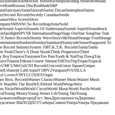
RockBeat
Rocket
Rockin' Horse
Rocktopus
Rolling Stones
Romuald
ove
Runt
Russian Disc
Rustblade
S&P
rai
Sanctuary
Santa
Saravah
Sareni Ducan
Sastruphon
Saturn
azz
Second Records
Secretly Canadian
Seelie
ature
Silva Screen
Silver
ompany
SMS
SNC
So Recordings
Solar
Solid
te
Sound Aspects
Sounds Of Subterrania
Sounds Superb
Soundtrack
on
Spotlight
SPV
SR International
Stage
Stage One
Star Song
Star Trak
Of Justice Records
Stormy Wave
Storyville
Strand
Strange Fruit
Strange
tertainment
Sunburst
Sunday
Sundazed
Sunnyside
Sunset
Supposed To
e Record Industry
System 108
T.K.
T.K. Records
Tamla
Tamla
he Pauki
There's A Dead Skunk
Think Progressive
Third
y Boy
Tonpress
Tonzonen
Too Pure
Tooth & Nail
Top Dawg
Top
sive
Trianon
Trikont-Unsere Stimme
Trill
Trio
Trip
Trojan
Tropical
e
UMC
UMe
Uni
UNI Records
Unicorn
Union Square
Unique
ont
Urbanoid Lab
Utopia
V180
V2
Vanguard
VANILLA
yl Lovers
VINYLCODES
Virgin
er Bros. Records
Warner Classics
Warner Music
Warner Music
We Want
We The Best
WEA
Weird World
Wergo
West
n Nickel
World
World Circuit
World Music
World Pacific
World
God
Young Money
Young Stoner Life
Young Tiki
Young
Балкантон
Выргород
Гост Звук
Драгоценность
Дядюшка
тделение ВЫХОД
ПСГ
Сибирь
Сияние
Ультра
Ультра Продакшн