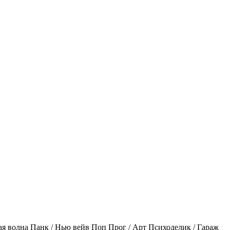
ая волна
Панк / Нью вейв
Поп
Прог / Арт
Психоделик / Гараж