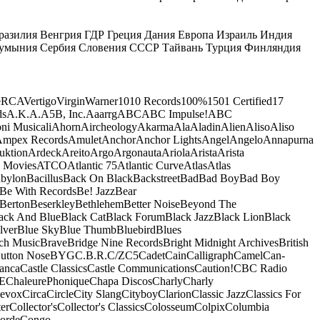
разилия
Венгрия
ГДР
Греция
Дания
Европа
Израиль
Индия
умыния
Сербия
Словения
СССР
Тайвань
Турция
Финляндия
e
RCA
Vertigo
Virgin
Warner
10
10 Records
100%
1501 Certified
17
ds
A.K.A.
A5B, Inc.
Aaarrg
ABC
ABC Impulse!
ABC
ni Musicali
Ahorn
Aircheology
Akarma
Ala
Aladin
Alien
Aliso
Aliso
mpex Records
Amulet
Anchor
Anchor Lights
Angel
Angelo
Annapurna
uktion
Ardeck
Areito
Argo
Argonauta
Ariola
Arista
Arista
 Movies
ATCO
Atlantic 75
Atlantic Curve
Atlas
Atlas
bylon
Bacillus
Back On Black
Backstreet
Bad
Bad Boy
Bad Boy
Be With Records
Be! Jazz
Bear
Berton
Beserkley
Bethlehem
Better Noise
Beyond The
ack And Blue
Black Cat
Black Forum
Black Jazz
Black Lion
Black
lver
Blue Sky
Blue Thumb
Bluebird
Blues
ch Music
Brave
Bridge Nine Records
Bright Midnight Archives
British
utton Nose
BYG
C.B.R.
C/Z
C5
Cadet
Cain
Calligraph
Camel
Can-
anca
Castle Classics
Castle Communications
Caution!
CBC Radio
E
ChaleurePhonique
Chapa Discos
Charly
Charly
nevox
Circa
Circle
City Slang
Cityboy
Clarion
Classic Jazz
Classics For
er
Collector's
Collector's Classics
Colosseum
Colpix
Columbia
orde
Congo