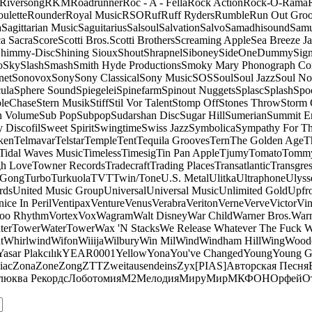
Riversong
RKM
Roadrunner
Roc - A - Fella
Rock Action
Rock-O-Rama
ulette
Rounder
Royal Music
RSO
Ruf
Ruff Ryders
Rumble
Run Out Gro
a
Sagittarian Music
Saguitarius
Salsoul
Salvation
Salvo
Samadhisound
Samu
a Sacra
Score
Scotti Bros.
Scotti Brothers
Screaming Apple
Sea Breeze J
himmy-Disc
Shining Sioux
Shout
Shrapnel
Siboney
SideOneDummy
Sign
o
Sky
Slash
Smash
Smith Hyde Productions
Smoky Mary Phonograph C
net
Sonovox
Sony
Sony Classical
Sony Music
SOS
Soul
Soul Jazz
Soul No
ula
Sphere Sound
Spiegelei
Spinefarm
Spinout Nuggets
Splasc
Splash
Spo
pleChase
Stern Musik
Stiff
Stil Vor Talent
Stomp Off
Stones Throw
Storm 
n Volume
Sub Pop
Subpop
Sudarshan Disc
Sugar Hill
Sumerian
Summit En
 Discofil
Sweet Spirit
Swingtime
Swiss Jazz
Symbolica
Sympathy For Th
ken
Telmavar
Telstar
Temple
Tent
Tequila Grooves
Tern
The Golden Age
T
Tidal Waves Music
Timeless
Timesig
Tin Pan Apple
Tjumy
Tomato
Tomm
h Love
Towner Records
Tradecraft
Trading Places
Transatlantic
Transgres
 Gong
Turbo
Turkuola
TVT
Twin/Tone
U.S. Metal
Ulitka
Ultraphone
Ulyss
rds
United Music Group
Universal
Universal Music
Unlimited Gold
Upfr
ice In Peril
Ventipax
Venture
Venus
Verabra
Veriton
Verne
Verve
Victor
Vin
oo Rhythm
Vortex
Vox
Wagram
Walt Disney
War Child
Warner Bros.
Warn
terTower
WaterTower
Wax 'N Stacks
We Release Whatever The Fuck 
t
Whirlwind
Wifon
Wiiija
Wilbury
Win Mil
Wind
Windham Hill
Wing
Woode
Yasar Plakcılık
YEAR0001
Yellow
Yona
You've Changed
Young
Young 
iac
Zona
Zone
Zong
ZTT
Zweitausendeins
Zyx
[PIAS]
Авторская Песня
люква Рекордс
Лоботомия
М2
Мелодия
МируМир
МКФОН
Орфей
О