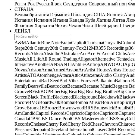
Регги
Рок
Русский рок
Саундтреки
Современный поп
Фан
СТРАНА
Великобритания
Германия
Голландия
США
Япония
Авст
Испания
Испания
Италия
Канада
Куба
Латвия
Литва
Люк
Франция
Хорватия
Чехия
Чехия
Чили
Швейцария
Швеци
ЛЕЙБЛ
A&M
Atlantic
Blue Note
Brain
Capitol
Charisma
Chrysalis
Columb
Steps
20th Century
20th Century-Fox
21
2MR
355 Recordings
36
Records
Abkco
Absinthe
Abstrakce
Ace
Ace Fu
Ace of Clubs
Ace
Music
All Life
All Round Trading
Alligator
Alternative Tentacles
Interactive
Another
ANS
ANTI
Antilles
Antrop
ANWO
AOI
Ap-G
Novus
Ariston
Arma
Armed
Arston
Art
Artist House
Artists House
Artists
ATO
Atomhenge
Attaca
Attic
Attlaxeras
Audio Clarity
Audi
Entertainment
Bad Seed
Bad Vibes Forever
Balkanton
Balloon B
Family
Bearsville
Beatrocket
Because
Because Music
Beggars Ba
Groove
BFish
BGP
Biber
Big Bear
Big Beat
Big Brother
Big Cro
Screen
Black Truffle
Blackened
Blackground
Blackhawk
Blackw
Encore
BMG
Boardwalk
Bomba
Bomba Music
Bon Air
Boplicity
Grove
Broma16
Bronze
Brownswood
BRS
Brunswick
Brutalist
B
Am
Candid
Capitol Records
Capriccio
Caprice
Capricorn
Capture
Canada
CBS
CBS Dance Pool
CBS Masterworks
CBS/Sony
Cell
Records
Chelsea
Cherry Red
Cherry Red
Chess
Chevron
Chiarosc
Pleasure
Cleopatra
Cleveland International
Closer
CMH Records
Jazz
Columbia Masterworks
Columbia Odyssey
Commodore
Com