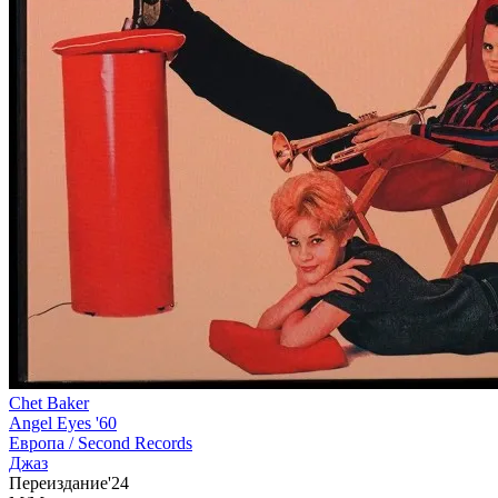
Chet Baker
Angel Eyes '60
Европа /
Second Records
Джаз
Переиздание'24