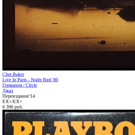
Chet Baker
Live In Paris - Night Bird '80
Германия /
Circle
Джаз
Переиздание'14
EX+/EX+
6 390
руб.