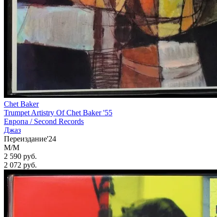
Chet Baker
Trumpet Artistry Of Chet Baker '55
Европа /
Second Records
Джаз
Переиздание'24
M/M
2 590 руб.
2 072
руб.