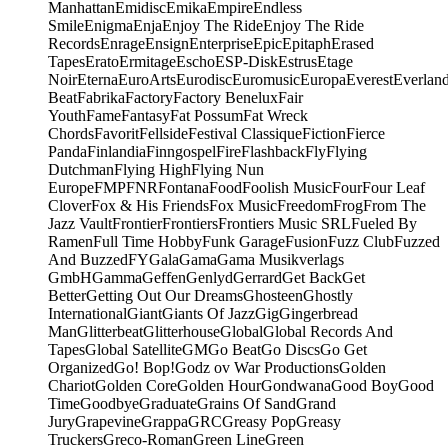
Manhattan
Emidisc
Emika
Empire
Endless
Smile
Enigma
Enja
Enjoy The Ride
Enjoy The Ride
Records
Enrage
Ensign
Enterprise
Epic
Epitaph
Erased
Tapes
Erato
Ermitage
Escho
ESP-Disk
Estrus
Etage
Noir
Eterna
EuroArts
Eurodisc
Euromusic
Europa
Everest
Everlan
Beat
Fabrika
Factory
Factory Benelux
Fair
Youth
Fame
Fantasy
Fat Possum
Fat Wreck
Chords
Favorit
Fellside
Festival Classique
Fiction
Fierce
Panda
Finlandia
Finngospel
Fire
Flashback
Fly
Flying
Dutchman
Flying High
Flying Nun
Europe
FMP
FNR
Fontana
Food
Foolish Music
Four
Four Leaf
Clover
Fox & His Friends
Fox Music
Freedom
Frog
From The
Jazz Vault
Frontier
Frontiers
Frontiers Music SRL
Fueled By
Ramen
Full Time Hobby
Funk Garage
Fusion
Fuzz Club
Fuzzed
And Buzzed
FY
Gala
Gama
Gama Musikverlags
GmbH
Gamma
Geffen
Genlyd
Gerrard
Get Back
Get
Better
Getting Out Our Dreams
Ghosteen
Ghostly
International
Giant
Giants Of Jazz
Gig
Gingerbread
Man
Glitterbeat
Glitterhouse
Global
Global Records And
Tapes
Global Satellite
GM
Go Beat
Go Discs
Go Get
Organized
Go! Bop!
Godz ov War Productions
Golden
Chariot
Golden Core
Golden Hour
Gondwana
Good Boy
Good
Time
Goodbye
Graduate
Grains Of Sand
Grand
Jury
Grapevine
Grappa
GRC
Greasy Pop
Greasy
Truckers
Greco-Roman
Green Line
Green