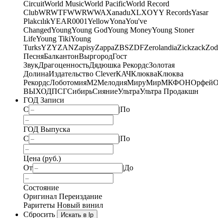
Circuit
World Music
World Pacific
World Record
Club
WRWTFWWR
WWA
Xanadu
XL
XO
Y
Y Records
Yasar
Plakcılık
YEAR0001
Yellow
Yona
You've
Changed
Young
Young God
Young Money
Young Stoner
Life
Young Tiki
Young
Turks
YZY
ZAN
Zapisy
Zappa
ZBS
ZDF
Zerolandia
Zickzack
Zod
Песня
Балкантон
Выргород
Гост
Звук
Драгоценность
Дядюшка Рекордс
Золотая
Долина
Издательство Clever
КАЧ
Клюква
Клюква
Рекордс
Лоботомия
М2
Мелодия
МируМир
МКФОН
Орфей
О
ВЫХОД
ПСГ
Сибирь
Сияние
Ультра
Ультра Продакшн
ГОД Записи
С
|
По
ГОД Выпуска
С
|
По
Цена (руб.)
От
|
До
Состояние
Оригинал
Переиздание
Раритеты
Новый винил
Сбросить
Искать в lp