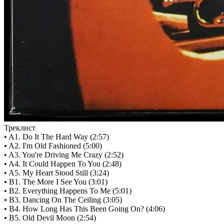
Треклист
• A1. Do It The Hard Way (2:57)
• A2. I'm Old Fashioned (5:00)
• A3. You're Driving Me Crazy (2:52)
• A4. It Could Happen To You (2:48)
• A5. My Heart Stood Still (3:24)
• B1. The More I See You (3:01)
• B2. Everything Happens To Me (5:01)
• B3. Dancing On The Ceiling (3:05)
• B4. How Long Has This Been Going On? (4:06)
• B5. Old Devil Moon (2:54)