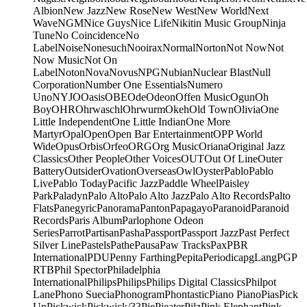
Albion
New Jazz
New Rose
New West
New World
Next
Wave
NGM
Nice Guys
Nice Life
Nikitin Music Group
Ninja
Tune
No Coincidence
No
Label
Noise
Nonesuch
Nooirax
Normal
Norton
Not Now
Not
Now Music
Not On
Label
Noton
Nova
Novus
NPG
Nubian
Nuclear Blast
Null
Corporation
Number One Essentials
Numero
Uno
NYJO
Oasis
OBE
Ode
Odeon
Offen Music
Ogun
Oh
Boy
OHR
Ohrwaschl
Ohrwurm
Okeh
Old Town
Olivia
One
Little Independent
One Little Indian
One More
Martyr
Opal
Open
Open Bar Entertainment
OPP World
Wide
Opus
Orbis
Orfeo
ORG
Org Music
Oriana
Original Jazz
Classics
Other People
Other Voices
OUT
Out Of Line
Outer
Battery
Outsider
Ovation
Overseas
Owl
Oyster
Pablo
Pablo
Live
Pablo Today
Pacific Jazz
Paddle Wheel
Paisley
Park
Paladyn
Palo Alto
Palo Alto Jazz
Palo Alto Records
Palto
Flats
Panegyric
Panorama
Panton
Papagayo
Paranoid
Paranoid
Records
Paris Album
Parlophone Odeon
Series
Parrot
Partisan
Pasha
Passport
Passport Jazz
Past Perfect
Silver Line
Pastels
Pathe
Pausa
Paw Tracks
Pax
PBR
International
PDU
Penny Farthing
Pepita
Periodica
pgLang
PGP
RTB
Phil Spector
Philadelphia
International
Philips
Philips
Philips Digital Classics
Philpot
Lane
Phono Suecia
Phonogram
Phontastic
Piano Piano
Pias
Pick
Up
Pickwick
Pickwick/33
Pie
Pieater
Pilz
Pink Elephant
Pink