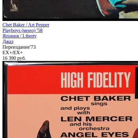
Chet Baker / Art Pepper
Playboys (моно) '58
Япония /
Liberty
Джаз
Переиздание'73
EX+/EX+
16 390
руб.