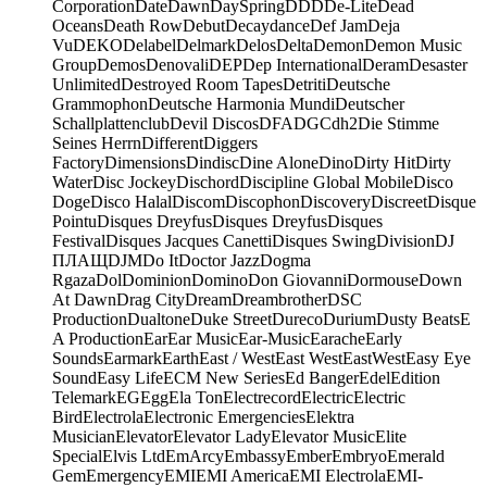
Corporation
Date
Dawn
DaySpring
DDD
De-Lite
Dead
Oceans
Death Row
Debut
Decaydance
Def Jam
Deja
Vu
DEKO
Delabel
Delmark
Delos
Delta
Demon
Demon Music
Group
Demos
Denovali
DEP
Dep International
Deram
Desaster
Unlimited
Destroyed Room Tapes
Detriti
Deutsche
Grammophon
Deutsche Harmonia Mundi
Deutscher
Schallplattenclub
Devil Discos
DFA
DGC
dh2
Die Stimme
Seines Herrn
Different
Diggers
Factory
Dimensions
Dindisc
Dine Alone
Dino
Dirty Hit
Dirty
Water
Disc Jockey
Dischord
Discipline Global Mobile
Disco
Doge
Disco Halal
Discom
Discophon
Discovery
Discreet
Disque
Pointu
Disques Dreyfus
Disques Dreyfus
Disques
Festival
Disques Jacques Canetti
Disques Swing
Division
DJ
ПЛАЩ
DJM
Do It
Doctor Jazz
Dogma
Rgaza
Dol
Dominion
Domino
Don Giovanni
Dormouse
Down
At Dawn
Drag City
Dream
Dreambrother
DSC
Production
Dualtone
Duke Street
Dureco
Durium
Dusty Beats
E
A Production
Ear
Ear Music
Ear-Music
Earache
Early
Sounds
Earmark
Earth
East / West
East West
EastWest
Easy Eye
Sound
Easy Life
ECM New Series
Ed Banger
Edel
Edition
Telemark
EG
Egg
Ela Ton
Electrecord
Electric
Electric
Bird
Electrola
Electronic Emergencies
Elektra
Musician
Elevator
Elevator Lady
Elevator Music
Elite
Special
Elvis Ltd
EmArcy
Embassy
Ember
Embryo
Emerald
Gem
Emergency
EMI
EMI America
EMI Electrola
EMI-