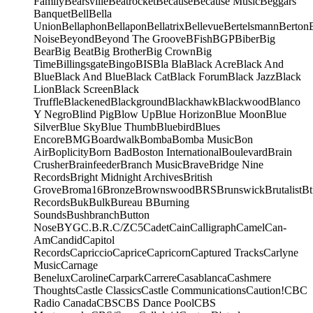
Family
Bearsville
Beatrocket
Because
Because Music
Beggars
Banquet
Bell
Bella
Union
Bellaphon
Bellapon
Bellatrix
Bellevue
Bertelsmann
Berton
Noise
Beyond
Beyond The Groove
BFish
BGP
Biber
Big
Bear
Big Beat
Big Brother
Big Crown
Big
Time
Billingsgate
Bingo
BIS
Bla Bla
Black Acre
Black And
Blue
Black And Blue
Black Cat
Black Forum
Black Jazz
Black
Lion
Black Screen
Black
Truffle
Blackened
Blackground
Blackhawk
Blackwood
Blanco
Y Negro
Blind Pig
Blow Up
Blue Horizon
Blue Moon
Blue
Silver
Blue Sky
Blue Thumb
Bluebird
Blues
Encore
BMG
Boardwalk
Bomba
Bomba Music
Bon
Air
Boplicity
Born Bad
Boston International
Boulevard
Brain
Crusher
Brainfeeder
Branch Music
Brave
Bridge Nine
Records
Bright Midnight Archives
British
Grove
Broma16
Bronze
Brownswood
BRS
Brunswick
Brutalist
Bt
Records
Buk
Bulk
Bureau B
Burning
Sounds
Bushbranch
Button
Nose
BYG
C.B.R.
C/Z
C5
Cadet
Cain
Calligraph
Camel
Can-
Am
Candid
Capitol
Records
Capriccio
Caprice
Capricorn
Captured Tracks
Carlyne
Music
Carnage
Benelux
Caroline
Carpark
Carrere
Casablanca
Cashmere
Thoughts
Castle Classics
Castle Communications
Caution!
CBC
Radio Canada
CBS
CBS Dance Pool
CBS