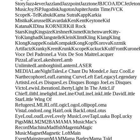
Story
Jazz4ever
Jazzland
Jazzpoint
Jazztone
JB
JCOA
JDC
Jet
Jeton
Music
Joy
JSP
Jugodisk
Jugoton
Jupiter
Justin Time
JVC
K
Scope
K-Tel
Kabuki
Kama Sutra
Kapp
Karkia
Mistika
Karussell
Kavardak
Ken
Kent
Keytone
Kid
Katana
KIDina KORNER
Kill Rock
Stars
King
Kingsize
Kirshner
Kismet
Kitchenware
Kitty-
Yo
Klangbad
Klangstelle
Klein
Klimt
Kling Klang
Kling
Klong
Knappe
Koala
Kompakt
Kong
Kopf
Korova
Kozmik
Artifactz
Kranky
Krem
Krunk
Kscope
Kuckuck
KultFront
Kurone
Voce Del Padrone
La Voix De Son Maitre
Lacquer
Pizza
LaFace
Lakeshore
Lamb
Unlimited
Lamborghini
Lantern
LASER
MEDIA
LateNightTales
Le Chant Du Monde
Le Jazz Cool
Le
Narthecophore
Leaf
Learning Curve
Left Ear
Legacy
Legendary
Artists
Leo
Les Disques
Les Disques Bongo Joe
Les Disques
Victo
Lewis
Liberation
Liberty
Light In The Attic
Lil'
Chief
Lilith
Limelight
Line
Line/OutLine
Link
Little David
Little
Star
Little Wing Of
Refugees
LMLR
Lofi
Logic
Logo
Lollipop
Loma
Vista
London
Long Hair
Look Back
Lotus
Lotus
Eye
Lou
Loud
Love
Lovely Music
LoveTap
Luaka Bop
Lucky
Pigs
M&L
M2
M2BA
MA
MA Music
Mac's
Record
Machina
Madfish
Magenta
Magic
Music
Magnet
Magnetic Loft
Main
Event
Mainstream
MAM
Mama Barley
Mama Told