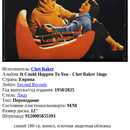
Исполнитель:
Chet Baker
Альбом:
It Could Happen To You - Chet Baker Sings
Страна:
Европа
Лейбл:
Second Records
Год выпуска/год издания:
1958/2025
Стиль:
Джаз
Тип:
Переиздание
Состояние пластинки/конверта:
M/M
Размер диска:
12"
Штрихкод:
9120005655393
синий 180 гр. винил, плотная защитная обложка