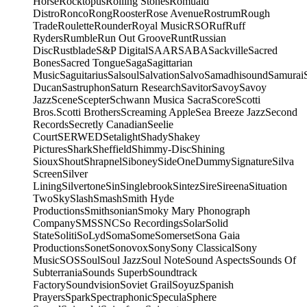
Horse
Rocktopus
Rolling Stones
Romuald
Distro
Ronco
Rong
Rooster
Rose Avenue
Rostrum
Rough
Trade
Roulette
Rounder
Royal Music
RSO
Ruf
Ruff
Ryders
Rumble
Run Out Groove
Runt
Russian
Disc
Rustblade
S&P Digital
SAAR
SABA
Sackville
Sacred
Bones
Sacred Tongue
Saga
Sagittarian
Music
Saguitarius
Salsoul
Salvation
Salvo
Samadhisound
Samurai
Ducan
Sastruphon
Saturn Research
Savitor
Savoy
Savoy
Jazz
Scene
Scepter
Schwann Musica Sacra
Score
Scotti
Bros.
Scotti Brothers
Screaming Apple
Sea Breeze Jazz
Second
Records
Secretly Canadian
Seelie
Court
SERWED
Setalight
Shady
Shakey
Pictures
Shark
Sheffield
Shimmy-Disc
Shining
Sioux
Shout
Shrapnel
Siboney
SideOneDummy
Signature
Silva
Screen
Silver
Lining
Silvertone
Sin
Singlebrook
Sintez
Sire
Sireena
Situation
Two
Sky
Slash
Smash
Smith Hyde
Productions
Smithsonian
Smoky Mary Phonograph
Company
SMS
SNC
So Recordings
Solar
Solid
State
Soliti
SoLyd
Soma
Some
Somerset
Sona Gaia
Productions
Sonet
Sonovox
Sony
Sony Classical
Sony
Music
SOS
Soul
Soul Jazz
Soul Note
Sound Aspects
Sounds Of
Subterrania
Sounds Superb
Soundtrack
Factory
Soundvision
Soviet Grail
Soyuz
Spanish
Prayers
Spark
Spectraphonic
Specula
Sphere