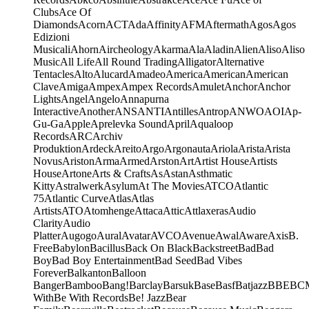
Clubs
Ace Of
Diamonds
Acorn
ACT
Ada
Affinity
AFM
Aftermath
Agos
Agos
Edizioni
Musicali
Ahorn
Aircheology
Akarma
Ala
Aladin
Alien
Aliso
Aliso
Music
All Life
All Round Trading
Alligator
Alternative
Tentacles
Alto
Alucard
Amadeo
America
American
American
Clave
Amiga
Ampex
Ampex Records
Amulet
Anchor
Anchor
Lights
Angel
Angelo
Annapurna
Interactive
Another
ANS
ANTI
Antilles
Antrop
ANWO
AOI
Ap-
Gu-Ga
Apple
Aprelevka Sound
April
Aqualoop
Records
ARC
Archiv
Produktion
Ardeck
Areito
Argo
Argonauta
Ariola
Arista
Arista
Novus
Ariston
Arma
Armed
Arston
Art
Artist House
Artists
House
Artone
Arts & Crafts
As
Astan
Asthmatic
Kitty
Astralwerk
Asylum
At The Movies
ATCO
Atlantic
75
Atlantic Curve
Atlas
Atlas
Artists
ATO
Atomhenge
Attaca
Attic
Attlaxeras
Audio
Clarity
Audio
Platter
Augogo
Aural
Avatar
AVCO
Avenue
Awal
Aware
Axis
B.
Free
Babylon
Bacillus
Back On Black
Backstreet
Bad
Bad
Boy
Bad Boy Entertainment
Bad Seed
Bad Vibes
Forever
Balkanton
Balloon
Banger
Bamboo
Bang!
Barclay
Barsuk
Base
Basf
Batjazz
BBE
BC
With
Be With Records
Be! Jazz
Bear