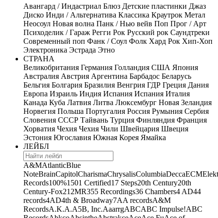
Авангард / Индастриал
Блюз
Детские пластинки
Джаз
Диско
Инди / Альтернатива
Классика
Краутрок
Метал
Неосоул
Новая волна
Панк / Нью вейв
Поп
Прог / Арт
Психоделик / Гараж
Регги
Рок
Русский рок
Саундтреки
Современный поп
Фанк / Соул
Фолк
Хард Рок
Хип-Хоп
Электроника
Эстрада
Этно
СТРАНА
Великобритания
Германия
Голландия
США
Япония
Австралия
Австрия
Аргентина
Барбадос
Беларусь
Бельгия
Болгария
Бразилия
Венгрия
ГДР
Греция
Дания
Европа
Израиль
Индия
Испания
Испания
Италия
Канада
Куба
Латвия
Литва
Люксембург
Новая Зеландия
Норвегия
Польша
Португалия
Россия
Румыния
Сербия
Словения
СССР
Тайвань
Турция
Финляндия
Франция
Хорватия
Чехия
Чехия
Чили
Швейцария
Швеция
Эстония
Югославия
Южная Корея
Ямайка
ЛЕЙБЛ
A&M
Atlantic
Blue
Note
Brain
Capitol
Charisma
Chrysalis
Columbia
Decca
ECM
Elek
Records
100%
1501 Certified
17 Steps
20th Century
20th
Century-Fox
21
2MR
355 Recordings
36 Chambers
4 AD
44
records
4AD
4th & Broadway
7A
A records
A&M
Records
A.K.A.
A5B, Inc.
Aaarrg
ABC
ABC Impulse!
ABC
Records
Abkco
Absinthe
Abstrakce
Ace
Ace Fu
Ace of