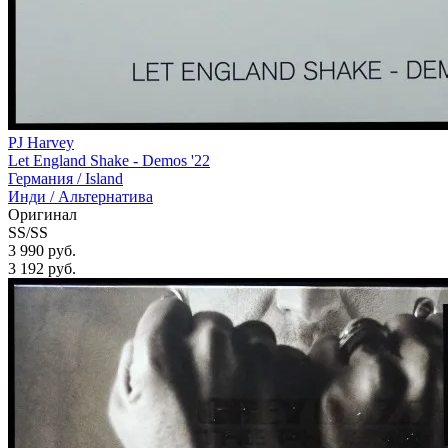
PJ Harvey
Let England Shake - Demos '22
Германия /
Island
Инди / Альтернатива
Оригинал
SS/SS
3 990 руб.
3 192
руб.