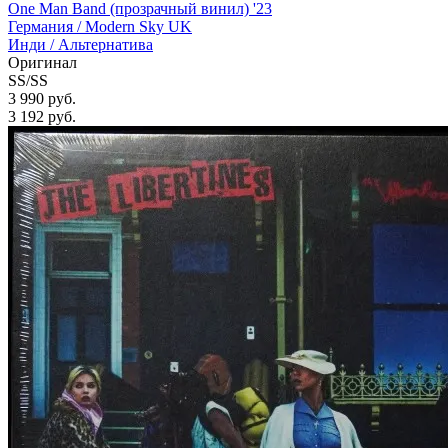
One Man Band (прозрачный винил) '23
Германия /
Modern Sky UK
Инди / Альтернатива
Оригинал
SS/SS
3 990 руб.
3 192
руб.