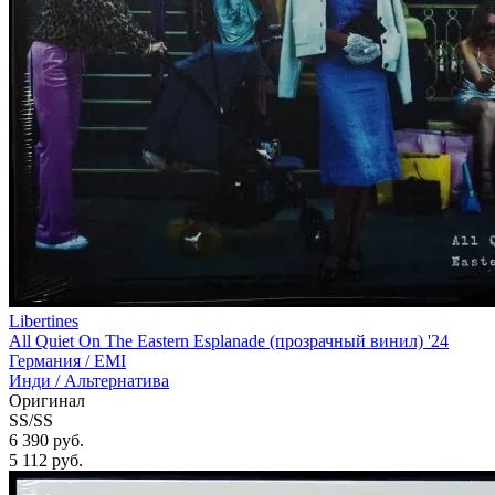
Libertines
All Quiet On The Eastern Esplanade (прозрачный винил) '24
Германия /
EMI
Инди / Альтернатива
Оригинал
SS/SS
6 390 руб.
5 112
руб.