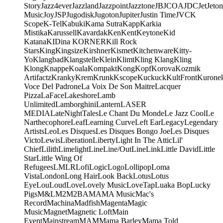
Story
Jazz4ever
Jazzland
Jazzpoint
Jazztone
JB
JCOA
JDC
Jet
Jeton
Music
Joy
JSP
Jugodisk
Jugoton
Jupiter
Justin Time
JVC
K
Scope
K-Tel
Kabuki
Kama Sutra
Kapp
Karkia
Mistika
Karussell
Kavardak
Ken
Kent
Keytone
Kid
Katana
KIDina KORNER
Kill Rock
Stars
King
Kingsize
Kirshner
Kismet
Kitchenware
Kitty-
Yo
Klangbad
Klangstelle
Klein
Klimt
Kling Klang
Kling
Klong
Knappe
Koala
Kompakt
Kong
Kopf
Korova
Kozmik
Artifactz
Kranky
Krem
Krunk
Kscope
Kuckuck
KultFront
Kurone
Voce Del Padrone
La Voix De Son Maitre
Lacquer
Pizza
LaFace
Lakeshore
Lamb
Unlimited
Lamborghini
Lantern
LASER
MEDIA
LateNightTales
Le Chant Du Monde
Le Jazz Cool
Le
Narthecophore
Leaf
Learning Curve
Left Ear
Legacy
Legendary
Artists
Leo
Les Disques
Les Disques Bongo Joe
Les Disques
Victo
Lewis
Liberation
Liberty
Light In The Attic
Lil'
Chief
Lilith
Limelight
Line
Line/OutLine
Link
Little David
Little
Star
Little Wing Of
Refugees
LMLR
Lofi
Logic
Logo
Lollipop
Loma
Vista
London
Long Hair
Look Back
Lotus
Lotus
Eye
Lou
Loud
Love
Lovely Music
LoveTap
Luaka Bop
Lucky
Pigs
M&L
M2
M2BA
MA
MA Music
Mac's
Record
Machina
Madfish
Magenta
Magic
Music
Magnet
Magnetic Loft
Main
Event
Mainstream
MAM
Mama Barley
Mama Told