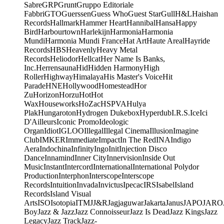
Sabre
GRP
Grunt
Gruppo Editoriale
Fabbri
GTO
Guerssen
Guess Who
Guest Star
Gull
H&L
Haishan
Records
Hallmark
Hammer Heart
Hannibal
Hansa
Happy
Bird
Harbourtown
Harlekijn
Harmonia
Harmonia
Mundi
Harmonia Mundi France
Hat Art
Haute Areal
Hayride
Records
HBS
Heavenly
Heavy Metal
Records
Heliodor
Hellcat
Her Name Is Banks,
Inc.
Herrensauna
Hid
Hidden Harmony
High
Roller
Highway
Himalaya
His Master's Voice
Hit
Parade
HNE
Hollywood
Homestead
Hor
Zu
Horizon
Horzu
Hot
Hot
Wax
Houseworks
HoZac
HSPVA
Hulya
Plak
Hungaroton
Hydrogen Dukebox
Hyperdub
I.R.S.
Ice
Ici
D'Ailleurs
Iconic Promo
Ideologic
Organ
Idiot
IGLOO
Illegal
Illegal Cinema
Illusion
Imagine
Club
IMKER
Immediate
Impact
In The Red
INA
Indigo
Aera
Indochina
Infinity
Ingo
Init
Injection Disco
Dance
Innamind
Inner City
Innervision
Inside Out
Music
Instant
Intercord
International
International Polydor
Production
Interphon
Interscope
Interscope
Records
Intuition
Invada
Invictus
Ipecac
IRS
Isabel
Island
Records
Island Visual
Arts
ISO
Isotopia
ITM
J
J&R
Jagjaguwar
Jakarta
Janus
JAPO
JARO
Boy
Jazz & Jazz
Jazz Connoisseur
Jazz Is Dead
Jazz Kings
Jazz
Legacy
Jazz Track
Jazz-