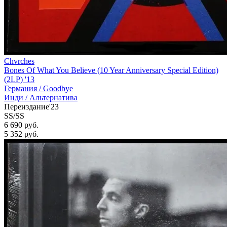
Chvrches
Bones Of What You Believe (10 Year Anniversary Special Edition)
(2LP) '13
Германия /
Goodbye
Инди / Альтернатива
Переиздание'23
SS/SS
6 690 руб.
5 352
руб.