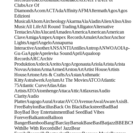
Clubs
Ace Of
Diamonds
Acorn
ACT
Ada
Affinity
AFM
Aftermath
Agos
Agos
Edizioni
Musicali
Ahorn
Aircheology
Akarma
Ala
Aladin
Alien
Aliso
Aliso
Music
All Life
All Round Trading
Alligator
Alternative
Tentacles
Alto
Alucard
Amadeo
America
American
American
Clave
Amiga
Ampex
Ampex Records
Amulet
Anchor
Anchor
Lights
Angel
Angelo
Annapurna
Interactive
Another
ANS
ANTI
Antilles
Antrop
ANWO
AOI
Ap-
Gu-Ga
Apple
Aprelevka Sound
April
Aqualoop
Records
ARC
Archiv
Produktion
Ardeck
Areito
Argo
Argonauta
Ariola
Arista
Arista
Novus
Ariston
Arma
Armed
Arston
Art
Artist House
Artists
House
Artone
Arts & Crafts
As
Astan
Asthmatic
Kitty
Astralwerk
Asylum
At The Movies
ATCO
Atlantic
75
Atlantic Curve
Atlas
Atlas
Artists
ATO
Atomhenge
Attaca
Attic
Attlaxeras
Audio
Clarity
Audio
Platter
Augogo
Aural
Avatar
AVCO
Avenue
Awal
Aware
Axis
B.
Free
Babylon
Bacillus
Back On Black
Backstreet
Bad
Bad
Boy
Bad Boy Entertainment
Bad Seed
Bad Vibes
Forever
Balkanton
Balloon
Banger
Bamboo
Bang!
Barclay
Barsuk
Base
Basf
Batjazz
BBE
BC
With
Be With Records
Be! Jazz
Bear