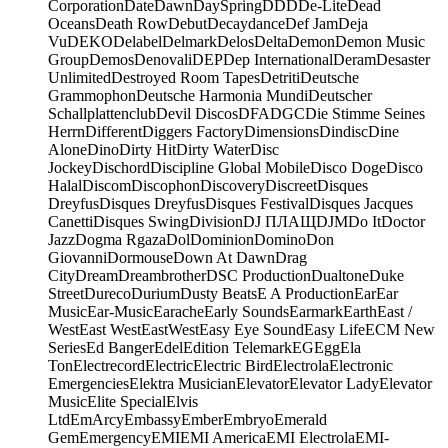
Corporation
Date
Dawn
DaySpring
DDD
De-Lite
Dead
Oceans
Death Row
Debut
Decaydance
Def Jam
Deja
Vu
DEKO
Delabel
Delmark
Delos
Delta
Demon
Demon Music
Group
Demos
Denovali
DEP
Dep International
Deram
Desaster
Unlimited
Destroyed Room Tapes
Detriti
Deutsche
Grammophon
Deutsche Harmonia Mundi
Deutscher
Schallplattenclub
Devil Discos
DFA
DGC
Die Stimme Seines
Herrn
Different
Diggers Factory
Dimensions
Dindisc
Dine
Alone
Dino
Dirty Hit
Dirty Water
Disc
Jockey
Dischord
Discipline Global Mobile
Disco Doge
Disco
Halal
Discom
Discophon
Discovery
Discreet
Disques
Dreyfus
Disques Dreyfus
Disques Festival
Disques Jacques
Canetti
Disques Swing
Division
DJ ПЛАЩ
DJM
Do It
Doctor
Jazz
Dogma Rgaza
Dol
Dominion
Domino
Don
Giovanni
Dormouse
Down At Dawn
Drag
City
Dream
Dreambrother
DSC Production
Dualtone
Duke
Street
Dureco
Durium
Dusty Beats
E A Production
Ear
Ear
Music
Ear-Music
Earache
Early Sounds
Earmark
Earth
East /
West
East West
EastWest
Easy Eye Sound
Easy Life
ECM New
Series
Ed Banger
Edel
Edition Telemark
EG
Egg
Ela
Ton
Electrecord
Electric
Electric Bird
Electrola
Electronic
Emergencies
Elektra Musician
Elevator
Elevator Lady
Elevator
Music
Elite Special
Elvis
Ltd
EmArcy
Embassy
Ember
Embryo
Emerald
Gem
Emergency
EMI
EMI America
EMI Electrola
EMI-