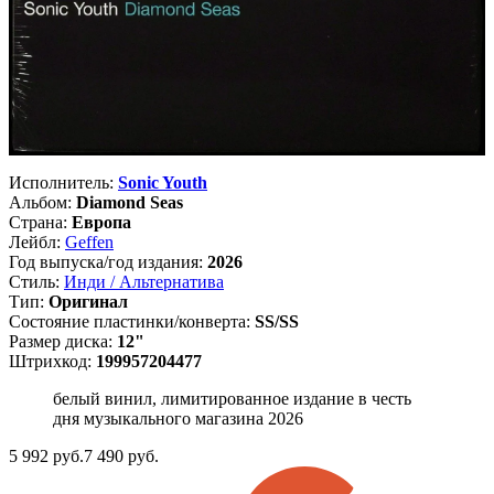
Исполнитель:
Sonic Youth
Альбом:
Diamond Seas
Страна:
Европа
Лейбл:
Geffen
Год выпуска/год издания:
2026
Стиль:
Инди / Альтернатива
Тип:
Оригинал
Состояние пластинки/конверта:
SS/SS
Размер диска:
12"
Штрихкод:
199957204477
белый винил, лимитированное издание в честь
дня музыкального магазина 2026
5 992
руб.
7 490 руб.