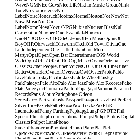
Wave
NGM
Nice Guys
Nice Life
Nikitin Music Group
Ninja
Tune
No Coincidence
No
Label
Noise
Nonesuch
Nooirax
Normal
Norton
Not Now
Not
Now Music
Not On
Label
Noton
Nova
Novus
NPG
Nubian
Nuclear Blast
Null
Corporation
Number One Essentials
Numero
Uno
NYJO
Oasis
OBE
Ode
Odeon
Offen Music
Ogun
Oh
Boy
OHR
Ohrwaschl
Ohrwurm
Okeh
Old Town
Olivia
One
Little Independent
One Little Indian
One More
Martyr
Opal
Open
Open Bar Entertainment
OPP World
Wide
Opus
Orbis
Orfeo
ORG
Org Music
Oriana
Original Jazz
Classics
Other People
Other Voices
OUT
Out Of Line
Outer
Battery
Outsider
Ovation
Overseas
Owl
Oyster
Pablo
Pablo
Live
Pablo Today
Pacific Jazz
Paddle Wheel
Paisley
Park
Paladyn
Palo Alto
Palo Alto Jazz
Palo Alto Records
Palto
Flats
Panegyric
Panorama
Panton
Papagayo
Paranoid
Paranoid
Records
Paris Album
Parlophone Odeon
Series
Parrot
Partisan
Pasha
Passport
Passport Jazz
Past Perfect
Silver Line
Pastels
Pathe
Pausa
Paw Tracks
Pax
PBR
International
Penny Farthing
Pepita
pgLang
PGP RTB
Phil
Spector
Philadelphia International
Philips
Philips
Philips Digital
Classics
Philpot Lane
Phono
Suecia
Phonogram
Phontastic
Piano Piano
Pias
Pick
Up
Pickwick
Pickwick/33
Pie
Pieater
Pilz
Pink Elephant
Pink
Floyd
Plane
Planet
Play It Again Sam
Play