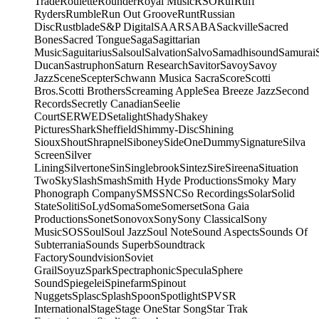
Trade
Roulette
Rounder
Royal Music
RSO
Ruf
Ruff
Ryders
Rumble
Run Out Groove
Runt
Russian
Disc
Rustblade
S&P Digital
SAAR
SABA
Sackville
Sacred
Bones
Sacred Tongue
Saga
Sagittarian
Music
Saguitarius
Salsoul
Salvation
Salvo
Samadhisound
Samurai
Ducan
Sastruphon
Saturn Research
Savitor
Savoy
Savoy
Jazz
Scene
Scepter
Schwann Musica Sacra
Score
Scotti
Bros.
Scotti Brothers
Screaming Apple
Sea Breeze Jazz
Second
Records
Secretly Canadian
Seelie
Court
SERWED
Setalight
Shady
Shakey
Pictures
Shark
Sheffield
Shimmy-Disc
Shining
Sioux
Shout
Shrapnel
Siboney
SideOneDummy
Signature
Silva
Screen
Silver
Lining
Silvertone
Sin
Singlebrook
Sintez
Sire
Sireena
Situation
Two
Sky
Slash
Smash
Smith Hyde Productions
Smoky Mary
Phonograph Company
SMS
SNC
So Recordings
Solar
Solid
State
Soliti
SoLyd
Soma
Some
Somerset
Sona Gaia
Productions
Sonet
Sonovox
Sony
Sony Classical
Sony
Music
SOS
Soul
Soul Jazz
Soul Note
Sound Aspects
Sounds Of
Subterrania
Sounds Superb
Soundtrack
Factory
Soundvision
Soviet
Grail
Soyuz
Spark
Spectraphonic
Specula
Sphere
Sound
Spiegelei
Spinefarm
Spinout
Nuggets
Splasc
Splash
Spoon
Spotlight
SPV
SR
International
Stage
Stage One
Star Song
Star Trak