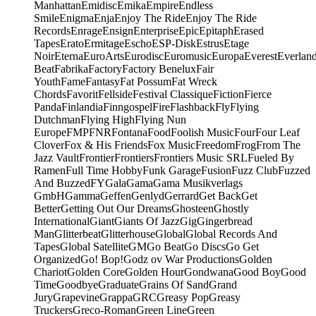
Manhattan
Emidisc
Emika
Empire
Endless
Smile
Enigma
Enja
Enjoy The Ride
Enjoy The Ride
Records
Enrage
Ensign
Enterprise
Epic
Epitaph
Erased
Tapes
Erato
Ermitage
Escho
ESP-Disk
Estrus
Etage
Noir
Eterna
EuroArts
Eurodisc
Euromusic
Europa
Everest
Everlan
Beat
Fabrika
Factory
Factory Benelux
Fair
Youth
Fame
Fantasy
Fat Possum
Fat Wreck
Chords
Favorit
Fellside
Festival Classique
Fiction
Fierce
Panda
Finlandia
Finngospel
Fire
Flashback
Fly
Flying
Dutchman
Flying High
Flying Nun
Europe
FMP
FNR
Fontana
Food
Foolish Music
Four
Four Leaf
Clover
Fox & His Friends
Fox Music
Freedom
Frog
From The
Jazz Vault
Frontier
Frontiers
Frontiers Music SRL
Fueled By
Ramen
Full Time Hobby
Funk Garage
Fusion
Fuzz Club
Fuzzed
And Buzzed
FY
Gala
Gama
Gama Musikverlags
GmbH
Gamma
Geffen
Genlyd
Gerrard
Get Back
Get
Better
Getting Out Our Dreams
Ghosteen
Ghostly
International
Giant
Giants Of Jazz
Gig
Gingerbread
Man
Glitterbeat
Glitterhouse
Global
Global Records And
Tapes
Global Satellite
GM
Go Beat
Go Discs
Go Get
Organized
Go! Bop!
Godz ov War Productions
Golden
Chariot
Golden Core
Golden Hour
Gondwana
Good Boy
Good
Time
Goodbye
Graduate
Grains Of Sand
Grand
Jury
Grapevine
Grappa
GRC
Greasy Pop
Greasy
Truckers
Greco-Roman
Green Line
Green