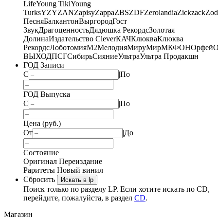
Life
Young Tiki
Young
Turks
YZY
ZAN
Zapisy
Zappa
ZBS
ZDF
Zerolandia
Zickzack
Zod
Песня
Балкантон
Выргород
Гост
Звук
Драгоценность
Дядюшка Рекордс
Золотая
Долина
Издательство Clever
КАЧ
Клюква
Клюква
Рекордс
Лоботомия
М2
Мелодия
МируМир
МКФОН
Орфей
О
ВЫХОД
ПСГ
Сибирь
Сияние
Ультра
Ультра Продакшн
ГОД Записи
С
|
По
ГОД Выпуска
С
|
По
Цена (руб.)
От
|
До
Состояние
Оригинал
Переиздание
Раритеты
Новый винил
Сбросить
Искать в lp
Поиск только по разделу LP. Если хотите искать по CD,
перейдите, пожалуйста, в раздел
CD
.
Магазин