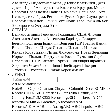
Авангард / Индастриал
Блюз
Детские пластинки
Джаз
Диско
Инди / Альтернатива
Классика
Краутрок
Метал
Неосоул
Новая волна
Панк / Нью вейв
Поп
Прог / Арт
Психоделик / Гараж
Регги
Рок
Русский рок
Саундтреки
Современный поп
Фанк / Соул
Фолк
Хард Рок
Хип-Хоп
Электроника
Эстрада
Этно
СТРАНА
Великобритания
Германия
Голландия
США
Япония
Австралия
Австрия
Аргентина
Барбадос
Беларусь
Бельгия
Болгария
Бразилия
Венгрия
ГДР
Греция
Дания
Европа
Израиль
Индия
Испания
Испания
Италия
Канада
Куба
Латвия
Литва
Люксембург
Новая Зеландия
Норвегия
Польша
Португалия
Россия
Румыния
Сербия
Словения
СССР
Тайвань
Турция
Финляндия
Франция
Хорватия
Чехия
Чехия
Чили
Швейцария
Швеция
Эстония
Югославия
Южная Корея
Ямайка
ЛЕЙБЛ
A&M
Atlantic
Blue
Note
Brain
Capitol
Charisma
Chrysalis
Columbia
Decca
ECM
Elek
Records
100%
1501 Certified
17 Steps
20th Century
20th
Century-Fox
21
2MR
355 Recordings
36 Chambers
4 AD
44
records
4AD
4th & Broadway
A records
A&M
Records
A.K.A.
A5B, Inc.
Aaarrg
ABC
ABC Impulse!
ABC
Records
Abkco
Absinthe
Abstrakce
Ace
Ace Fu
Ace of