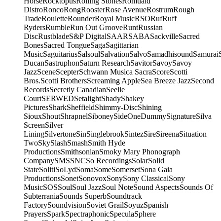
Horse
Rocktopus
Rolling Stones
Romuald
Distro
Ronco
Rong
Rooster
Rose Avenue
Rostrum
Rough
Trade
Roulette
Rounder
Royal Music
RSO
Ruf
Ruff
Ryders
Rumble
Run Out Groove
Runt
Russian
Disc
Rustblade
S&P Digital
SAAR
SABA
Sackville
Sacred
Bones
Sacred Tongue
Saga
Sagittarian
Music
Saguitarius
Salsoul
Salvation
Salvo
Samadhisound
Samurai
Ducan
Sastruphon
Saturn Research
Savitor
Savoy
Savoy
Jazz
Scene
Scepter
Schwann Musica Sacra
Score
Scotti
Bros.
Scotti Brothers
Screaming Apple
Sea Breeze Jazz
Second
Records
Secretly Canadian
Seelie
Court
SERWED
Setalight
Shady
Shakey
Pictures
Shark
Sheffield
Shimmy-Disc
Shining
Sioux
Shout
Shrapnel
Siboney
SideOneDummy
Signature
Silva
Screen
Silver
Lining
Silvertone
Sin
Singlebrook
Sintez
Sire
Sireena
Situation
Two
Sky
Slash
Smash
Smith Hyde
Productions
Smithsonian
Smoky Mary Phonograph
Company
SMS
SNC
So Recordings
Solar
Solid
State
Soliti
SoLyd
Soma
Some
Somerset
Sona Gaia
Productions
Sonet
Sonovox
Sony
Sony Classical
Sony
Music
SOS
Soul
Soul Jazz
Soul Note
Sound Aspects
Sounds Of
Subterrania
Sounds Superb
Soundtrack
Factory
Soundvision
Soviet Grail
Soyuz
Spanish
Prayers
Spark
Spectraphonic
Specula
Sphere