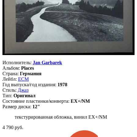
Исполнитель:
Jan Garbarek
Альбом:
Places
Страна:
Германия
Лейбл:
ECM
Год выпуска/год издания:
1978
Стиль:
Джаз
Тип:
Оригинал
Состояние пластинки/конверта:
EX+/NM
Размер диска:
12"
текстурированная обложка, винил EX+/NM
4 790
руб.