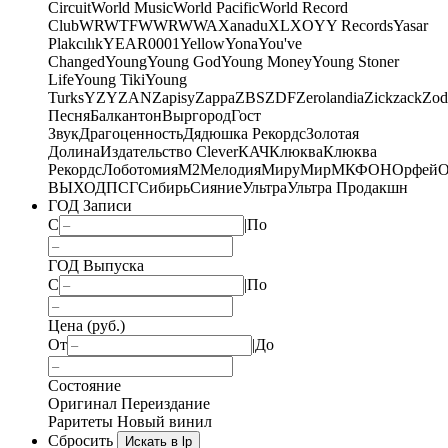
Circuit
World Music
World Pacific
World Record
Club
WRWTFWWR
WWA
Xanadu
XL
XO
Y
Y Records
Yasar
Plakcılık
YEAR0001
Yellow
Yona
You've
Changed
Young
Young God
Young Money
Young Stoner
Life
Young Tiki
Young
Turks
YZY
ZAN
Zapisy
Zappa
ZBS
ZDF
Zerolandia
Zickzack
Zod
Песня
Балкантон
Выргород
Гост
Звук
Драгоценность
Дядюшка Рекордс
Золотая
Долина
Издательство Clever
КАЧ
Клюква
Клюква
Рекордс
Лоботомия
М2
Мелодия
МируМир
МКФОН
Орфей
О
ВЫХОД
ПСГ
Сибирь
Сияние
Ультра
Ультра Продакшн
ГОД Записи
С
|
По
ГОД Выпуска
С
|
По
Цена (руб.)
От
|
До
Состояние
Оригинал
Переиздание
Раритеты
Новый винил
Сбросить
Искать в lp