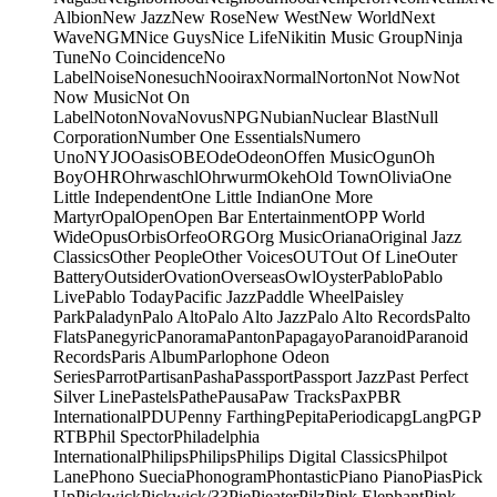
Albion
New Jazz
New Rose
New West
New World
Next
Wave
NGM
Nice Guys
Nice Life
Nikitin Music Group
Ninja
Tune
No Coincidence
No
Label
Noise
Nonesuch
Nooirax
Normal
Norton
Not Now
Not
Now Music
Not On
Label
Noton
Nova
Novus
NPG
Nubian
Nuclear Blast
Null
Corporation
Number One Essentials
Numero
Uno
NYJO
Oasis
OBE
Ode
Odeon
Offen Music
Ogun
Oh
Boy
OHR
Ohrwaschl
Ohrwurm
Okeh
Old Town
Olivia
One
Little Independent
One Little Indian
One More
Martyr
Opal
Open
Open Bar Entertainment
OPP World
Wide
Opus
Orbis
Orfeo
ORG
Org Music
Oriana
Original Jazz
Classics
Other People
Other Voices
OUT
Out Of Line
Outer
Battery
Outsider
Ovation
Overseas
Owl
Oyster
Pablo
Pablo
Live
Pablo Today
Pacific Jazz
Paddle Wheel
Paisley
Park
Paladyn
Palo Alto
Palo Alto Jazz
Palo Alto Records
Palto
Flats
Panegyric
Panorama
Panton
Papagayo
Paranoid
Paranoid
Records
Paris Album
Parlophone Odeon
Series
Parrot
Partisan
Pasha
Passport
Passport Jazz
Past Perfect
Silver Line
Pastels
Pathe
Pausa
Paw Tracks
Pax
PBR
International
PDU
Penny Farthing
Pepita
Periodica
pgLang
PGP
RTB
Phil Spector
Philadelphia
International
Philips
Philips
Philips Digital Classics
Philpot
Lane
Phono Suecia
Phonogram
Phontastic
Piano Piano
Pias
Pick
Up
Pickwick
Pickwick/33
Pie
Pieater
Pilz
Pink Elephant
Pink