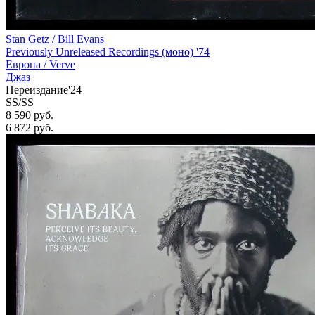
Stan Getz / Bill Evans
Previously Unreleased Recordings (моно) '74
Европа /
Verve
Джаз
Переиздание'24
SS/SS
8 590 руб.
6 872
руб.