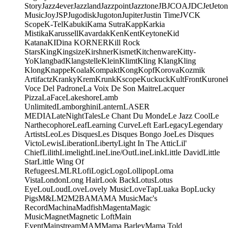
Story
Jazz4ever
Jazzland
Jazzpoint
Jazztone
JB
JCOA
JDC
Jet
Jeton
Music
Joy
JSP
Jugodisk
Jugoton
Jupiter
Justin Time
JVC
K
Scope
K-Tel
Kabuki
Kama Sutra
Kapp
Karkia
Mistika
Karussell
Kavardak
Ken
Kent
Keytone
Kid
Katana
KIDina KORNER
Kill Rock
Stars
King
Kingsize
Kirshner
Kismet
Kitchenware
Kitty-
Yo
Klangbad
Klangstelle
Klein
Klimt
Kling Klang
Kling
Klong
Knappe
Koala
Kompakt
Kong
Kopf
Korova
Kozmik
Artifactz
Kranky
Krem
Krunk
Kscope
Kuckuck
KultFront
Kurone
Voce Del Padrone
La Voix De Son Maitre
Lacquer
Pizza
LaFace
Lakeshore
Lamb
Unlimited
Lamborghini
Lantern
LASER
MEDIA
LateNightTales
Le Chant Du Monde
Le Jazz Cool
Le
Narthecophore
Leaf
Learning Curve
Left Ear
Legacy
Legendary
Artists
Leo
Les Disques
Les Disques Bongo Joe
Les Disques
Victo
Lewis
Liberation
Liberty
Light In The Attic
Lil'
Chief
Lilith
Limelight
Line
Line/OutLine
Link
Little David
Little
Star
Little Wing Of
Refugees
LMLR
Lofi
Logic
Logo
Lollipop
Loma
Vista
London
Long Hair
Look Back
Lotus
Lotus
Eye
Lou
Loud
Love
Lovely Music
LoveTap
Luaka Bop
Lucky
Pigs
M&L
M2
M2BA
MA
MA Music
Mac's
Record
Machina
Madfish
Magenta
Magic
Music
Magnet
Magnetic Loft
Main
Event
Mainstream
MAM
Mama Barley
Mama Told