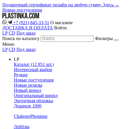
Подарочный сертификат онлайн на любую сумму. Здесь →
Новые поступления
+7 (921) 845-33-51
О магазине
ДОСТАВКА И ОПЛАТА
Войти
LP
CD
Под заказ
Поиск по каталогу
Фильтры
Меню
LP
CD
Под заказ
LP
Каталог (12 851 шт.)
Интересный выбор
Редкие
Новые поступления
Новые релизы
Новый винил
Оригинальный винил
Эротичная обложка
Дешевле 1000
ChaleurePhonique
Лейблы