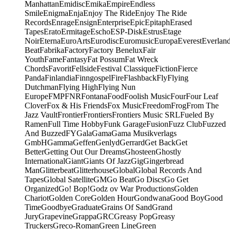
Manhattan
Emidisc
Emika
Empire
Endless
Smile
Enigma
Enja
Enjoy The Ride
Enjoy The Ride
Records
Enrage
Ensign
Enterprise
Epic
Epitaph
Erased
Tapes
Erato
Ermitage
Escho
ESP-Disk
Estrus
Etage
Noir
Eterna
EuroArts
Eurodisc
Euromusic
Europa
Everest
Everlan
Beat
Fabrika
Factory
Factory Benelux
Fair
Youth
Fame
Fantasy
Fat Possum
Fat Wreck
Chords
Favorit
Fellside
Festival Classique
Fiction
Fierce
Panda
Finlandia
Finngospel
Fire
Flashback
Fly
Flying
Dutchman
Flying High
Flying Nun
Europe
FMP
FNR
Fontana
Food
Foolish Music
Four
Four Leaf
Clover
Fox & His Friends
Fox Music
Freedom
Frog
From The
Jazz Vault
Frontier
Frontiers
Frontiers Music SRL
Fueled By
Ramen
Full Time Hobby
Funk Garage
Fusion
Fuzz Club
Fuzzed
And Buzzed
FY
Gala
Gama
Gama Musikverlags
GmbH
Gamma
Geffen
Genlyd
Gerrard
Get Back
Get
Better
Getting Out Our Dreams
Ghosteen
Ghostly
International
Giant
Giants Of Jazz
Gig
Gingerbread
Man
Glitterbeat
Glitterhouse
Global
Global Records And
Tapes
Global Satellite
GM
Go Beat
Go Discs
Go Get
Organized
Go! Bop!
Godz ov War Productions
Golden
Chariot
Golden Core
Golden Hour
Gondwana
Good Boy
Good
Time
Goodbye
Graduate
Grains Of Sand
Grand
Jury
Grapevine
Grappa
GRC
Greasy Pop
Greasy
Truckers
Greco-Roman
Green Line
Green