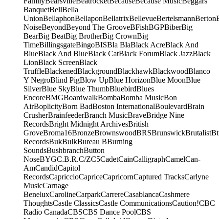
Family
Bearsville
Beatrocket
Because
Because Music
Beggars
Banquet
Bell
Bella
Union
Bellaphon
Bellapon
Bellatrix
Bellevue
Bertelsmann
Berton
Noise
Beyond
Beyond The Groove
BFish
BGP
Biber
Big
Bear
Big Beat
Big Brother
Big Crown
Big
Time
Billingsgate
Bingo
BIS
Bla Bla
Black Acre
Black And
Blue
Black And Blue
Black Cat
Black Forum
Black Jazz
Black
Lion
Black Screen
Black
Truffle
Blackened
Blackground
Blackhawk
Blackwood
Blanco
Y Negro
Blind Pig
Blow Up
Blue Horizon
Blue Moon
Blue
Silver
Blue Sky
Blue Thumb
Bluebird
Blues
Encore
BMG
Boardwalk
Bomba
Bomba Music
Bon
Air
Boplicity
Born Bad
Boston International
Boulevard
Brain
Crusher
Brainfeeder
Branch Music
Brave
Bridge Nine
Records
Bright Midnight Archives
British
Grove
Broma16
Bronze
Brownswood
BRS
Brunswick
Brutalist
Bt
Records
Buk
Bulk
Bureau B
Burning
Sounds
Bushbranch
Button
Nose
BYG
C.B.R.
C/Z
C5
Cadet
Cain
Calligraph
Camel
Can-
Am
Candid
Capitol
Records
Capriccio
Caprice
Capricorn
Captured Tracks
Carlyne
Music
Carnage
Benelux
Caroline
Carpark
Carrere
Casablanca
Cashmere
Thoughts
Castle Classics
Castle Communications
Caution!
CBC
Radio Canada
CBS
CBS Dance Pool
CBS