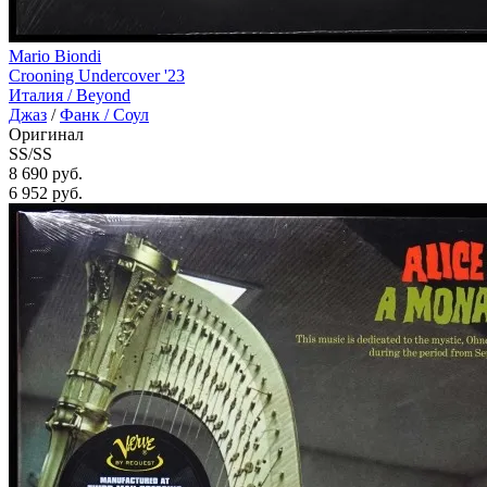
Mario Biondi
Crooning Undercover '23
Италия /
Beyond
Джаз
/
Фанк / Соул
Оригинал
SS/SS
8 690 руб.
6 952
руб.