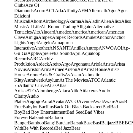
Clubs
Ace Of
Diamonds
Acorn
ACT
Ada
Affinity
AFM
Aftermath
Agos
Agos
Edizioni
Musicali
Ahorn
Aircheology
Akarma
Ala
Aladin
Alien
Aliso
Aliso
Music
All Life
All Round Trading
Alligator
Alternative
Tentacles
Alto
Alucard
Amadeo
America
American
American
Clave
Amiga
Ampex
Ampex Records
Amulet
Anchor
Anchor
Lights
Angel
Angelo
Annapurna
Interactive
Another
ANS
ANTI
Antilles
Antrop
ANWO
AOI
Ap-
Gu-Ga
Apple
Aprelevka Sound
April
Aqualoop
Records
ARC
Archiv
Produktion
Ardeck
Areito
Argo
Argonauta
Ariola
Arista
Arista
Novus
Ariston
Arma
Armed
Arston
Art
Artist House
Artists
House
Artone
Arts & Crafts
As
Astan
Asthmatic
Kitty
Astralwerk
Asylum
At The Movies
ATCO
Atlantic
75
Atlantic Curve
Atlas
Atlas
Artists
ATO
Atomhenge
Attaca
Attic
Attlaxeras
Audio
Clarity
Audio
Platter
Augogo
Aural
Avatar
AVCO
Avenue
Awal
Aware
Axis
B.
Free
Babylon
Bacillus
Back On Black
Backstreet
Bad
Bad
Boy
Bad Boy Entertainment
Bad Seed
Bad Vibes
Forever
Balkanton
Balloon
Banger
Bamboo
Bang!
Barclay
Barsuk
Base
Basf
Batjazz
BBE
BC
With
Be With Records
Be! Jazz
Bear