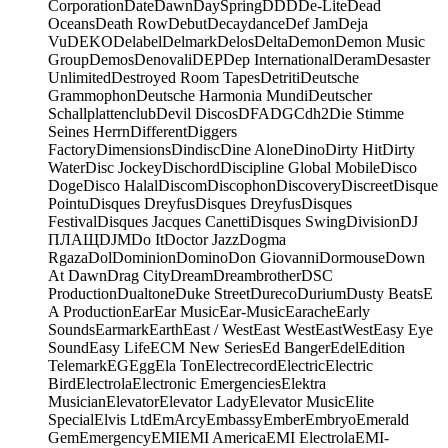
Corporation
Date
Dawn
DaySpring
DDD
De-Lite
Dead
Oceans
Death Row
Debut
Decaydance
Def Jam
Deja
Vu
DEKO
Delabel
Delmark
Delos
Delta
Demon
Demon Music
Group
Demos
Denovali
DEP
Dep International
Deram
Desaster
Unlimited
Destroyed Room Tapes
Detriti
Deutsche
Grammophon
Deutsche Harmonia Mundi
Deutscher
Schallplattenclub
Devil Discos
DFA
DGC
dh2
Die Stimme
Seines Herrn
Different
Diggers
Factory
Dimensions
Dindisc
Dine Alone
Dino
Dirty Hit
Dirty
Water
Disc Jockey
Dischord
Discipline Global Mobile
Disco
Doge
Disco Halal
Discom
Discophon
Discovery
Discreet
Disque
Pointu
Disques Dreyfus
Disques Dreyfus
Disques
Festival
Disques Jacques Canetti
Disques Swing
Division
DJ
ПЛАЩ
DJM
Do It
Doctor Jazz
Dogma
Rgaza
Dol
Dominion
Domino
Don Giovanni
Dormouse
Down
At Dawn
Drag City
Dream
Dreambrother
DSC
Production
Dualtone
Duke Street
Dureco
Durium
Dusty Beats
E
A Production
Ear
Ear Music
Ear-Music
Earache
Early
Sounds
Earmark
Earth
East / West
East West
EastWest
Easy Eye
Sound
Easy Life
ECM New Series
Ed Banger
Edel
Edition
Telemark
EG
Egg
Ela Ton
Electrecord
Electric
Electric
Bird
Electrola
Electronic Emergencies
Elektra
Musician
Elevator
Elevator Lady
Elevator Music
Elite
Special
Elvis Ltd
EmArcy
Embassy
Ember
Embryo
Emerald
Gem
Emergency
EMI
EMI America
EMI Electrola
EMI-