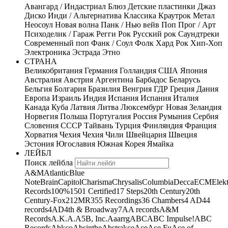
Авангард / Индастриал
Блюз
Детские пластинки
Джаз
Диско
Инди / Альтернатива
Классика
Краутрок
Метал
Неосоул
Новая волна
Панк / Нью вейв
Поп
Прог / Арт
Психоделик / Гараж
Регги
Рок
Русский рок
Саундтреки
Современный поп
Фанк / Соул
Фолк
Хард Рок
Хип-Хоп
Электроника
Эстрада
Этно
СТРАНА
Великобритания
Германия
Голландия
США
Япония
Австралия
Австрия
Аргентина
Барбадос
Беларусь
Бельгия
Болгария
Бразилия
Венгрия
ГДР
Греция
Дания
Европа
Израиль
Индия
Испания
Испания
Италия
Канада
Куба
Латвия
Литва
Люксембург
Новая Зеландия
Норвегия
Польша
Португалия
Россия
Румыния
Сербия
Словения
СССР
Тайвань
Турция
Финляндия
Франция
Хорватия
Чехия
Чехия
Чили
Швейцария
Швеция
Эстония
Югославия
Южная Корея
Ямайка
ЛЕЙБЛ
Поиск лейбла
A&M
Atlantic
Blue
Note
Brain
Capitol
Charisma
Chrysalis
Columbia
Decca
ECM
Elek
Records
100%
1501 Certified
17 Steps
20th Century
20th
Century-Fox
21
2MR
355 Recordings
36 Chambers
4 AD
44
records
4AD
4th & Broadway
7A
A records
A&M
Records
A.K.A.
A5B, Inc.
Aaarrg
ABC
ABC Impulse!
ABC
Records
Abkco
Absinthe
Abstrakce
Ace
Ace Fu
Ace of