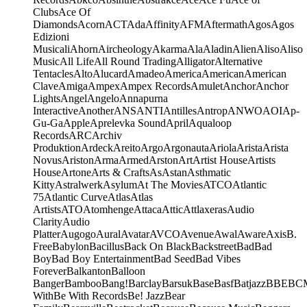
Clubs
Ace Of
Diamonds
Acorn
ACT
Ada
Affinity
AFM
Aftermath
Agos
Agos
Edizioni
Musicali
Ahorn
Aircheology
Akarma
Ala
Aladin
Alien
Aliso
Aliso
Music
All Life
All Round Trading
Alligator
Alternative
Tentacles
Alto
Alucard
Amadeo
America
American
American
Clave
Amiga
Ampex
Ampex Records
Amulet
Anchor
Anchor
Lights
Angel
Angelo
Annapurna
Interactive
Another
ANS
ANTI
Antilles
Antrop
ANWO
AOI
Ap-
Gu-Ga
Apple
Aprelevka Sound
April
Aqualoop
Records
ARC
Archiv
Produktion
Ardeck
Areito
Argo
Argonauta
Ariola
Arista
Arista
Novus
Ariston
Arma
Armed
Arston
Art
Artist House
Artists
House
Artone
Arts & Crafts
As
Astan
Asthmatic
Kitty
Astralwerk
Asylum
At The Movies
ATCO
Atlantic
75
Atlantic Curve
Atlas
Atlas
Artists
ATO
Atomhenge
Attaca
Attic
Attlaxeras
Audio
Clarity
Audio
Platter
Augogo
Aural
Avatar
AVCO
Avenue
Awal
Aware
Axis
B.
Free
Babylon
Bacillus
Back On Black
Backstreet
Bad
Bad
Boy
Bad Boy Entertainment
Bad Seed
Bad Vibes
Forever
Balkanton
Balloon
Banger
Bamboo
Bang!
Barclay
Barsuk
Base
Basf
Batjazz
BBE
BC
With
Be With Records
Be! Jazz
Bear