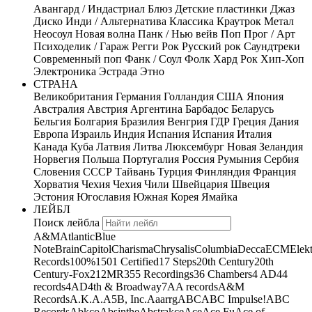
Авангард / Индастриал
Блюз
Детские пластинки
Джаз
Диско
Инди / Альтернатива
Классика
Краутрок
Метал
Неосоул
Новая волна
Панк / Нью вейв
Поп
Прог / Арт
Психоделик / Гараж
Регги
Рок
Русский рок
Саундтреки
Современный поп
Фанк / Соул
Фолк
Хард Рок
Хип-Хоп
Электроника
Эстрада
Этно
СТРАНА
Великобритания
Германия
Голландия
США
Япония
Австралия
Австрия
Аргентина
Барбадос
Беларусь
Бельгия
Болгария
Бразилия
Венгрия
ГДР
Греция
Дания
Европа
Израиль
Индия
Испания
Испания
Италия
Канада
Куба
Латвия
Литва
Люксембург
Новая Зеландия
Норвегия
Польша
Португалия
Россия
Румыния
Сербия
Словения
СССР
Тайвань
Турция
Финляндия
Франция
Хорватия
Чехия
Чехия
Чили
Швейцария
Швеция
Эстония
Югославия
Южная Корея
Ямайка
ЛЕЙБЛ
Поиск лейбла
A&M
Atlantic
Blue
Note
Brain
Capitol
Charisma
Chrysalis
Columbia
Decca
ECM
Elek
Records
100%
1501 Certified
17 Steps
20th Century
20th
Century-Fox
21
2MR
355 Recordings
36 Chambers
4 AD
44
records
4AD
4th & Broadway
7A
A records
A&M
Records
A.K.A.
A5B, Inc.
Aaarrg
ABC
ABC Impulse!
ABC
Records
Abkco
Absinthe
Abstrakce
Ace
Ace Fu
Ace of