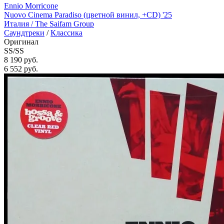
Ennio Morricone
Nuovo Cinema Paradiso (цветной винил, +CD) '25
Италия /
The Saifam Group
Саундтреки
/
Классика
Оригинал
SS/SS
8 190 руб.
6 552
руб.