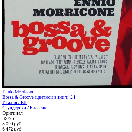
Ennio Morricone
Bossa & Groove (цветной винил) '24
Италия /
Btf
Саундтреки
/
Классика
Оригинал
SS/SS
8 090 руб.
6 472
руб.