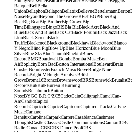
Family
Bearsville
Beatrocket
Because
Because Music
Beggars
Banquet
Bell
Bella
Union
Bellaphon
Bellapon
Bellatrix
Bellevue
Bertelsmann
Berton
Noise
Beyond
Beyond The Groove
BFish
BGP
Biber
Big
Bear
Big Beat
Big Brother
Big Crown
Big
Time
Billingsgate
Bingo
BIS
Bla Bla
Black Acre
Black And
Blue
Black And Blue
Black Cat
Black Forum
Black Jazz
Black
Lion
Black Screen
Black
Truffle
Blackened
Blackground
Blackhawk
Blackwood
Blanco
Y Negro
Blind Pig
Blow Up
Blue Horizon
Blue Moon
Blue
Silver
Blue Sky
Blue Thumb
Bluebird
Blues
Encore
BMG
Boardwalk
Bomba
Bomba Music
Bon
Air
Boplicity
Born Bad
Boston International
Boulevard
Brain
Crusher
Brainfeeder
Branch Music
Brave
Bridge Nine
Records
Bright Midnight Archives
British
Grove
Broma16
Bronze
Brownswood
BRS
Brunswick
Brutalist
Bt
Records
Buk
Bulk
Bureau B
Burning
Sounds
Bushbranch
Button
Nose
BYG
C.B.R.
C/Z
C5
Cadet
Cain
Calligraph
Camel
Can-
Am
Candid
Capitol
Records
Capriccio
Caprice
Capricorn
Captured Tracks
Carlyne
Music
Carnage
Benelux
Caroline
Carpark
Carrere
Casablanca
Cashmere
Thoughts
Castle Classics
Castle Communications
Caution!
CBC
Radio Canada
CBS
CBS Dance Pool
CBS