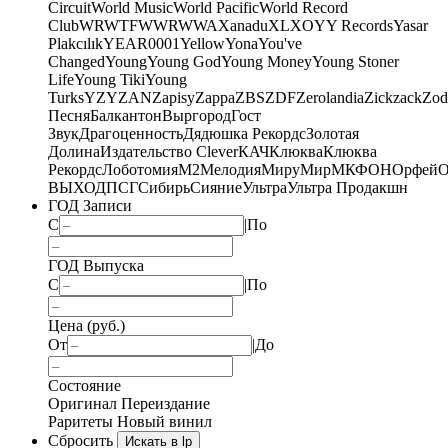
Circuit
World Music
World Pacific
World Record
Club
WRWTFWWR
WWA
Xanadu
XL
XO
Y
Y Records
Yasar
Plakcılık
YEAR0001
Yellow
Yona
You've
Changed
Young
Young God
Young Money
Young Stoner
Life
Young Tiki
Young
Turks
YZY
ZAN
Zapisy
Zappa
ZBS
ZDF
Zerolandia
Zickzack
Zod
Песня
Балкантон
Выргород
Гост
Звук
Драгоценность
Дядюшка Рекордс
Золотая
Долина
Издательство Clever
КАЧ
Клюква
Клюква
Рекордс
Лоботомия
М2
Мелодия
МируМир
МКФОН
Орфей
О
ВЫХОД
ПСГ
Сибирь
Сияние
Ультра
Ультра Продакшн
ГОД Записи
С
|
По
ГОД Выпуска
С
|
По
Цена (руб.)
От
|
До
Состояние
Оригинал
Переиздание
Раритеты
Новый винил
Сбросить
Искать в lp