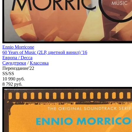
Ennio Morricone
60 Years of Music (2LP, цветной винил) '16
Европа /
Decca
Саундтреки
/
Классика
Переиздание'22
SS/SS
10 990 руб.
8 792
руб.