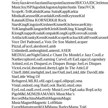
Story
Jazz4ever
Jazzland
Jazzpoint
Jazztone
JB
JCOA
JDC
Jet
Jeton
Music
Joy
JSP
Jugodisk
Jugoton
Jupiter
Justin Time
JVC
K
Scope
K-Tel
Kabuki
Kama Sutra
Kapp
Karkia
Mistika
Karussell
Kavardak
Ken
Kent
Keytone
Kid
Katana
KIDina KORNER
Kill Rock
Stars
King
Kingsize
Kirshner
Kismet
Kitchenware
Kitty-
Yo
Klangbad
Klangstelle
Klein
Klimt
Kling Klang
Kling
Klong
Knappe
Koala
Kompakt
Kong
Kopf
Korova
Kozmik
Artifactz
Kranky
Krem
Krunk
Kscope
Kuckuck
KultFront
Kurone
Voce Del Padrone
La Voix De Son Maitre
Lacquer
Pizza
LaFace
Lakeshore
Lamb
Unlimited
Lamborghini
Lantern
LASER
MEDIA
LateNightTales
Le Chant Du Monde
Le Jazz Cool
Le
Narthecophore
Leaf
Learning Curve
Left Ear
Legacy
Legendary
Artists
Leo
Les Disques
Les Disques Bongo Joe
Les Disques
Victo
Lewis
Liberation
Liberty
Light In The Attic
Lil'
Chief
Lilith
Limelight
Line
Line/OutLine
Link
Little David
Little
Star
Little Wing Of
Refugees
LMLR
Lofi
Logic
Logo
Lollipop
Loma
Vista
London
Long Hair
Look Back
Lotus
Lotus
Eye
Lou
Loud
Love
Lovely Music
LoveTap
Luaka Bop
Lucky
Pigs
M&L
M2
M2BA
MA
MA Music
Mac's
Record
Machina
Madfish
Magenta
Magic
Music
Magnet
Magnetic Loft
Main
Event
Mainstream
MAM
Mama Barley
Mama Told