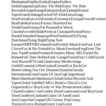
Manhattan
Emidisc
Emika
Empire
Endless
Smile
Enigma
Enja
Enjoy The Ride
Enjoy The Ride
Records
Enrage
Ensign
Enterprise
Epic
Epitaph
Erased
Tapes
Erato
Ermitage
Escho
ESP-Disk
Estrus
Etage
Noir
Eterna
EuroArts
Eurodisc
Euromusic
Europa
Everest
Everlan
Beat
Fabrika
Factory
Factory Benelux
Fair
Youth
Fame
Fantasy
Fat Possum
Fat Wreck
Chords
Favorit
Fellside
Festival Classique
Fiction
Fierce
Panda
Finlandia
Finngospel
Fire
Flashback
Fly
Flying
Dutchman
Flying High
Flying Nun
Europe
FMP
FNR
Fontana
Food
Foolish Music
Four
Four Leaf
Clover
Fox & His Friends
Fox Music
Freedom
Frog
From The
Jazz Vault
Frontier
Frontiers
Frontiers Music SRL
Fueled By
Ramen
Full Time Hobby
Funk Garage
Fusion
Fuzz Club
Fuzzed
And Buzzed
FY
Gala
Gama
Gama Musikverlags
GmbH
Gamma
Geffen
Genlyd
Gerrard
Get Back
Get
Better
Getting Out Our Dreams
Ghosteen
Ghostly
International
Giant
Giants Of Jazz
Gig
Gingerbread
Man
Glitterbeat
Glitterhouse
Global
Global Records And
Tapes
Global Satellite
GM
Go Beat
Go Discs
Go Get
Organized
Go! Bop!
Godz ov War Productions
Golden
Chariot
Golden Core
Golden Hour
Gondwana
Good Boy
Good
Time
Goodbye
Graduate
Grains Of Sand
Grand
Jury
Grapevine
Grappa
GRC
Greasy Pop
Greasy
Truckers
Greco-Roman
Green Line
Green