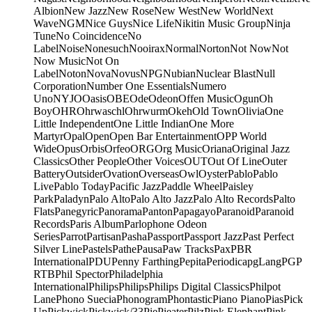
Albion
New Jazz
New Rose
New West
New World
Next
Wave
NGM
Nice Guys
Nice Life
Nikitin Music Group
Ninja
Tune
No Coincidence
No
Label
Noise
Nonesuch
Nooirax
Normal
Norton
Not Now
Not
Now Music
Not On
Label
Noton
Nova
Novus
NPG
Nubian
Nuclear Blast
Null
Corporation
Number One Essentials
Numero
Uno
NYJO
Oasis
OBE
Ode
Odeon
Offen Music
Ogun
Oh
Boy
OHR
Ohrwaschl
Ohrwurm
Okeh
Old Town
Olivia
One
Little Independent
One Little Indian
One More
Martyr
Opal
Open
Open Bar Entertainment
OPP World
Wide
Opus
Orbis
Orfeo
ORG
Org Music
Oriana
Original Jazz
Classics
Other People
Other Voices
OUT
Out Of Line
Outer
Battery
Outsider
Ovation
Overseas
Owl
Oyster
Pablo
Pablo
Live
Pablo Today
Pacific Jazz
Paddle Wheel
Paisley
Park
Paladyn
Palo Alto
Palo Alto Jazz
Palo Alto Records
Palto
Flats
Panegyric
Panorama
Panton
Papagayo
Paranoid
Paranoid
Records
Paris Album
Parlophone Odeon
Series
Parrot
Partisan
Pasha
Passport
Passport Jazz
Past Perfect
Silver Line
Pastels
Pathe
Pausa
Paw Tracks
Pax
PBR
International
PDU
Penny Farthing
Pepita
Periodica
pgLang
PGP
RTB
Phil Spector
Philadelphia
International
Philips
Philips
Philips Digital Classics
Philpot
Lane
Phono Suecia
Phonogram
Phontastic
Piano Piano
Pias
Pick
Up
Pickwick
Pickwick/33
Pie
Pieater
Pilz
Pink Elephant
Pink