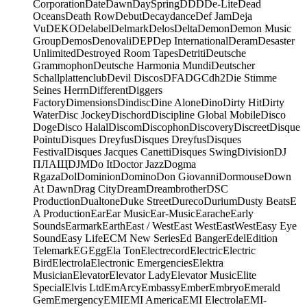
Corporation
Date
Dawn
DaySpring
DDD
De-Lite
Dead
Oceans
Death Row
Debut
Decaydance
Def Jam
Deja
Vu
DEKO
Delabel
Delmark
Delos
Delta
Demon
Demon Music
Group
Demos
Denovali
DEP
Dep International
Deram
Desaster
Unlimited
Destroyed Room Tapes
Detriti
Deutsche
Grammophon
Deutsche Harmonia Mundi
Deutscher
Schallplattenclub
Devil Discos
DFA
DGC
dh2
Die Stimme
Seines Herrn
Different
Diggers
Factory
Dimensions
Dindisc
Dine Alone
Dino
Dirty Hit
Dirty
Water
Disc Jockey
Dischord
Discipline Global Mobile
Disco
Doge
Disco Halal
Discom
Discophon
Discovery
Discreet
Disque
Pointu
Disques Dreyfus
Disques Dreyfus
Disques
Festival
Disques Jacques Canetti
Disques Swing
Division
DJ
ПЛАЩ
DJM
Do It
Doctor Jazz
Dogma
Rgaza
Dol
Dominion
Domino
Don Giovanni
Dormouse
Down
At Dawn
Drag City
Dream
Dreambrother
DSC
Production
Dualtone
Duke Street
Dureco
Durium
Dusty Beats
E
A Production
Ear
Ear Music
Ear-Music
Earache
Early
Sounds
Earmark
Earth
East / West
East West
EastWest
Easy Eye
Sound
Easy Life
ECM New Series
Ed Banger
Edel
Edition
Telemark
EG
Egg
Ela Ton
Electrecord
Electric
Electric
Bird
Electrola
Electronic Emergencies
Elektra
Musician
Elevator
Elevator Lady
Elevator Music
Elite
Special
Elvis Ltd
EmArcy
Embassy
Ember
Embryo
Emerald
Gem
Emergency
EMI
EMI America
EMI Electrola
EMI-