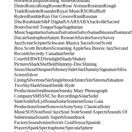
Horse
Rocktopus
Rolling Stones
Romuald
Distro
Ronco
Rong
Rooster
Rose Avenue
Rostrum
Rough
Trade
Roulette
Rounder
Royal Music
RSO
Ruf
Ruff
Ryders
Rumble
Run Out Groove
Runt
Russian
Disc
Rustblade
S&P Digital
SAAR
SABA
Sackville
Sacred
Bones
Sacred Tongue
Saga
Sagittarian
Music
Saguitarius
Salsoul
Salvation
Salvo
Samadhisound
Samurai
Ducan
Sastruphon
Saturn Research
Savitor
Savoy
Savoy
Jazz
Scene
Scepter
Schwann Musica Sacra
Score
Scotti
Bros.
Scotti Brothers
Screaming Apple
Sea Breeze Jazz
Second
Records
Secretly Canadian
Seelie
Court
SERWED
Setalight
Shady
Shakey
Pictures
Shark
Sheffield
Shimmy-Disc
Shining
Sioux
Shout
Shrapnel
Siboney
SideOneDummy
Signature
Silva
Screen
Silver
Lining
Silvertone
Sin
Singlebrook
Sintez
Sire
Sireena
Situation
Two
Sky
Slash
Smash
Smith Hyde
Productions
Smithsonian
Smoky Mary Phonograph
Company
SMS
SNC
So Recordings
Solar
Solid
State
Soliti
SoLyd
Soma
Some
Somerset
Sona Gaia
Productions
Sonet
Sonovox
Sony
Sony Classical
Sony
Music
SOS
Soul
Soul Jazz
Soul Note
Sound Aspects
Sounds Of
Subterrania
Sounds Superb
Soundtrack
Factory
Soundvision
Soviet Grail
Soyuz
Spanish
Prayers
Spark
Spectraphonic
Specula
Sphere