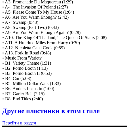
• A3. Promenade Du Maquereau (1:29)
• A4. The Invasion Of Poland (2:27)
• A5. Please Come To My House (1:04)
• A6. Are You Warm Enough? (2:42)
• A7. Swamp (0:43)
• A8. Swamp (Part Two) (0:43)
• A9. Are You Warm Enough Again? (0:28)
• A10. The King Of Thailand, The Queen Of Stairs (2:08)
• A11. A Hundred Miles From Harry (0:30)
• A12. Nicoletta Can't Cook (0:59)
• A13. Fork In Road (0:48)
• Music From 'Variety'
• B1. Variety Theme (1:31)
• B2. Porno Booth (1:13)
• B3. Porno Booth II (0:53)
• B4. Car (5:08)
• B5. Million Dollar Walk (1:33)
• B6. Anders Leaps In (1:00)
• B7. Garter Belt (2:15)
• B8. End Titles (2:40)
Другие пластинки в этом стиле
Перейти
в раздел