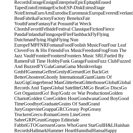
Records
Enrage
Ensign
Enterprise
Epic
Epitaph
Erased
Tapes
Erato
Ermitage
Escho
ESP-Disk
Estrus
Etage
Noir
Eterna
EuroArts
Eurodisc
Euromusic
Europa
Everest
Everlan
Beat
Fabrika
Factory
Factory Benelux
Fair
Youth
Fame
Fantasy
Fat Possum
Fat Wreck
Chords
Favorit
Fellside
Festival Classique
Fiction
Fierce
Panda
Finlandia
Finngospel
Fire
Flashback
Fly
Flying
Dutchman
Flying High
Flying Nun
Europe
FMP
FNR
Fontana
Food
Foolish Music
Four
Four Leaf
Clover
Fox & His Friends
Fox Music
Freedom
Frog
From The
Jazz Vault
Frontier
Frontiers
Frontiers Music SRL
Fueled By
Ramen
Full Time Hobby
Funk Garage
Fusion
Fuzz Club
Fuzzed
And Buzzed
FY
Gala
Gama
Gama Musikverlags
GmbH
Gamma
Geffen
Genlyd
Gerrard
Get Back
Get
Better
Ghosteen
Ghostly International
Giant
Giants Of
Jazz
Gig
Gingerbread Man
Glitterbeat
Glitterhouse
Global
Global
Records And Tapes
Global Satellite
GM
Go Beat
Go Discs
Go
Get Organized
Go! Bop!
Godz ov War Productions
Golden
Chariot
Golden Core
Golden Hour
Gondwana
Good Boy
Good
Time
Goodbye
Graduate
Grains Of Sand
Grand
Jury
Grapevine
Grappa
GRC
Greasy Pop
Greasy
Truckers
Greco-Roman
Green Line
Green
Sabre
GRP
Grunt
Gruppo Editoriale
Fabbri
GTO
Guerssen
Guess Who
Guest Star
Gull
H&L
Haishan
Records
Hallmark
Hammer Heart
Hannibal
Hansa
Happy