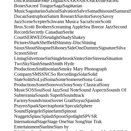
Disc
Rustblade
S&P Digital
SAAR
SABA
Sackville
Sacred
Bones
Sacred Tongue
Saga
Sagittarian
Music
Saguitarius
Salsoul
Salvation
Salvo
Samadhisound
Samurai
Ducan
Sastruphon
Saturn Research
Savitor
Savoy
Savoy
Jazz
Scene
Scepter
Schwann Musica Sacra
Score
Scotti
Bros.
Scotti Brothers
Screaming Apple
Sea Breeze Jazz
Second
Records
Secretly Canadian
Seelie
Court
SERWED
Setalight
Shady
Shakey
Pictures
Shark
Sheffield
Shimmy-Disc
Shining
Sioux
Shout
Shrapnel
Siboney
SideOneDummy
Signature
Silva
Screen
Silver
Lining
Silvertone
Sin
Singlebrook
Sintez
Sire
Sireena
Situation
Two
Sky
Slash
Smash
Smith Hyde
Productions
Smithsonian
Smoky Mary Phonograph
Company
SMS
SNC
So Recordings
Solar
Solid
State
Soliti
SoLyd
Soma
Some
Somerset
Sona Gaia
Productions
Sonet
Sonovox
Sony
Sony Classical
Sony
Music
SOS
Soul
Soul Jazz
Soul Note
Sound Aspects
Sounds Of
Subterrania
Sounds Superb
Soundtrack
Factory
Soundvision
Soviet Grail
Soyuz
Spanish
Prayers
Spark
Spectraphonic
Specula
Sphere
Sound
Spiegelei
Spinefarm
Spinout
Nuggets
Splasc
Splash
Spoon
Spotlight
SPV
SR
International
Stage
Stage One
Star Song
Star Trak
Entertainment
Starline
Stars by