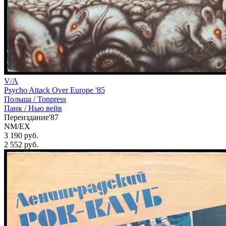
V/A
Psycho Attack Over Europe '85
Польша /
Tonpress
Панк / Нью вейв
Переиздание'87
NM/EX
3 190 руб.
2 552
руб.