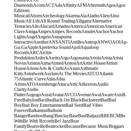
Diamonds
Acorn
ACT
Ada
Affinity
AFM
Aftermath
Agos
Agos
Edizioni
Musicali
Ahorn
Aircheology
Akarma
Ala
Aladin
Alien
Aliso
Music
All Life
All Round Trading
Alligator
Alternative
Tentacles
Alto
Alucard
Amadeo
America
American
American
Clave
Amiga
Ampex
Ampex Records
Amulet
Anchor
Anchor
Lights
Angel
Angelo
Annapurna
Interactive
Another
ANS
ANTI
Antilles
Antrop
ANWO
AOI
Ap-
Gu-Ga
Apple
Aprelevka Sound
April
Aqualoop
Records
ARC
Archiv
Produktion
Ardeck
Areito
Argo
Argonauta
Ariola
Arista
Arista
Novus
Ariston
Arma
Armed
Arston
Art
Artist House
Artists
House
Artone
Arts & Crafts
As
Astan
Asthmatic
Kitty
Astralwerk
Asylum
At The Movies
ATCO
Atlantic
75
Atlantic Curve
Atlas
Atlas
Artists
ATO
Atomhenge
Attaca
Attic
Attlaxeras
Audio
Clarity
Audio
Platter
Augogo
Aural
Avatar
AVCO
Avenue
Awal
Aware
Axis
B.
Free
Babylon
Bacillus
Back On Black
Backstreet
Bad
Bad
Boy
Bad Boy Entertainment
Bad Seed
Bad Vibes
Forever
Balkanton
Balloon
Banger
Bamboo
Bang!
Barclay
Base
Basf
Batjazz
BBE
BCM
Be
With
Be With Records
Be! Jazz
Bear
Family
Bearsville
Beatrocket
Because
Because Music
Beggars