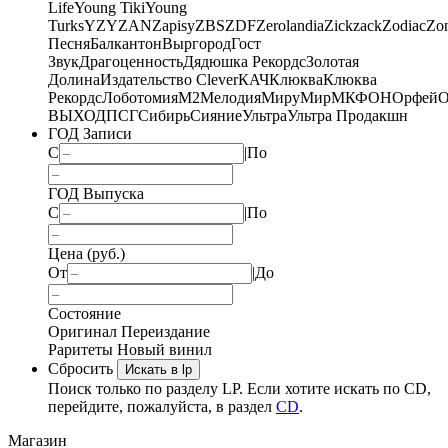
Life
Young Tiki
Young
Turks
YZY
ZAN
Zapisy
ZBS
ZDF
Zerolandia
Zickzack
Zodiac
Zo
Песня
Балкантон
Выргород
Гост
Звук
Драгоценность
Дядюшка Рекордс
Золотая
Долина
Издательство Clever
КАЧ
Клюква
Клюква
Рекордс
Лоботомия
М2
Мелодия
МируМир
МКФОН
Орфей
О
ВЫХОД
ПСГ
Сибирь
Сияние
Ультра
Ультра Продакшн
ГОД Записи
С
|
По
ГОД Выпуска
С
|
По
Цена (руб.)
От
|
До
Состояние
Оригинал
Переиздание
Раритеты
Новый винил
Сбросить
Искать в lp
Поиск только по разделу LP. Если хотите искать по CD,
перейдите, пожалуйста, в раздел
CD
.
Магазин