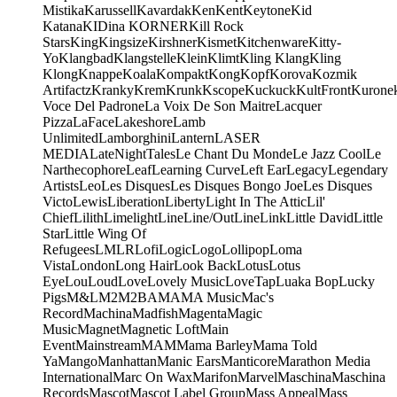
Mistika
Karussell
Kavardak
Ken
Kent
Keytone
Kid
Katana
KIDina KORNER
Kill Rock
Stars
King
Kingsize
Kirshner
Kismet
Kitchenware
Kitty-
Yo
Klangbad
Klangstelle
Klein
Klimt
Kling Klang
Kling
Klong
Knappe
Koala
Kompakt
Kong
Kopf
Korova
Kozmik
Artifactz
Kranky
Krem
Krunk
Kscope
Kuckuck
KultFront
Kurone
Voce Del Padrone
La Voix De Son Maitre
Lacquer
Pizza
LaFace
Lakeshore
Lamb
Unlimited
Lamborghini
Lantern
LASER
MEDIA
LateNightTales
Le Chant Du Monde
Le Jazz Cool
Le
Narthecophore
Leaf
Learning Curve
Left Ear
Legacy
Legendary
Artists
Leo
Les Disques
Les Disques Bongo Joe
Les Disques
Victo
Lewis
Liberation
Liberty
Light In The Attic
Lil'
Chief
Lilith
Limelight
Line
Line/OutLine
Link
Little David
Little
Star
Little Wing Of
Refugees
LMLR
Lofi
Logic
Logo
Lollipop
Loma
Vista
London
Long Hair
Look Back
Lotus
Lotus
Eye
Lou
Loud
Love
Lovely Music
LoveTap
Luaka Bop
Lucky
Pigs
M&L
M2
M2BA
MA
MA Music
Mac's
Record
Machina
Madfish
Magenta
Magic
Music
Magnet
Magnetic Loft
Main
Event
Mainstream
MAM
Mama Barley
Mama Told
Ya
Mango
Manhattan
Manic Ears
Manticore
Marathon Media
International
Marc On Wax
Marifon
Marvel
Maschina
Maschina
Records
Mascot
Mascot Label Group
Mass Appeal
Mass