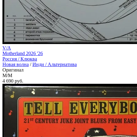
V/A
Motherland 2026 '26
Россия /
Клюква
Новая волна
/
Инди / Альтернатива
Оригинал
M/M
4 690
руб.