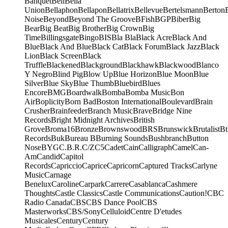
Banquet
Bell
Bella
Union
Bellaphon
Bellapon
Bellatrix
Bellevue
Bertelsmann
Berton
Noise
Beyond
Beyond The Groove
BFish
BGP
Biber
Big
Bear
Big Beat
Big Brother
Big Crown
Big
Time
Billingsgate
Bingo
BIS
Bla Bla
Black Acre
Black And
Blue
Black And Blue
Black Cat
Black Forum
Black Jazz
Black
Lion
Black Screen
Black
Truffle
Blackened
Blackground
Blackhawk
Blackwood
Blanco
Y Negro
Blind Pig
Blow Up
Blue Horizon
Blue Moon
Blue
Silver
Blue Sky
Blue Thumb
Bluebird
Blues
Encore
BMG
Boardwalk
Bomba
Bomba Music
Bon
Air
Boplicity
Born Bad
Boston International
Boulevard
Brain
Crusher
Brainfeeder
Branch Music
Brave
Bridge Nine
Records
Bright Midnight Archives
British
Grove
Broma16
Bronze
Brownswood
BRS
Brunswick
Brutalist
Bt
Records
Buk
Bureau B
Burning Sounds
Bushbranch
Button
Nose
BYG
C.B.R.
C/Z
C5
Cadet
Cain
Calligraph
Camel
Can-
Am
Candid
Capitol
Records
Capriccio
Caprice
Capricorn
Captured Tracks
Carlyne
Music
Carnage
Benelux
Caroline
Carpark
Carrere
Casablanca
Cashmere
Thoughts
Castle Classics
Castle Communications
Caution!
CBC
Radio Canada
CBS
CBS Dance Pool
CBS
Masterworks
CBS/Sony
Celluloid
Centre D'etudes
Musicales
Century
Century