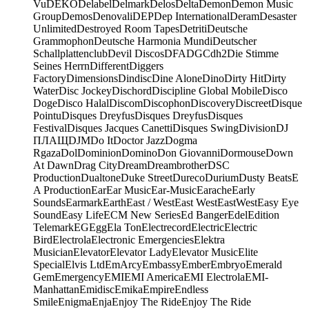
Vu
DEKO
Delabel
Delmark
Delos
Delta
Demon
Demon Music
Group
Demos
Denovali
DEP
Dep International
Deram
Desaster
Unlimited
Destroyed Room Tapes
Detriti
Deutsche
Grammophon
Deutsche Harmonia Mundi
Deutscher
Schallplattenclub
Devil Discos
DFA
DGC
dh2
Die Stimme
Seines Herrn
Different
Diggers
Factory
Dimensions
Dindisc
Dine Alone
Dino
Dirty Hit
Dirty
Water
Disc Jockey
Dischord
Discipline Global Mobile
Disco
Doge
Disco Halal
Discom
Discophon
Discovery
Discreet
Disque
Pointu
Disques Dreyfus
Disques Dreyfus
Disques
Festival
Disques Jacques Canetti
Disques Swing
Division
DJ
ПЛАЩ
DJM
Do It
Doctor Jazz
Dogma
Rgaza
Dol
Dominion
Domino
Don Giovanni
Dormouse
Down
At Dawn
Drag City
Dream
Dreambrother
DSC
Production
Dualtone
Duke Street
Dureco
Durium
Dusty Beats
E
A Production
Ear
Ear Music
Ear-Music
Earache
Early
Sounds
Earmark
Earth
East / West
East West
EastWest
Easy Eye
Sound
Easy Life
ECM New Series
Ed Banger
Edel
Edition
Telemark
EG
Egg
Ela Ton
Electrecord
Electric
Electric
Bird
Electrola
Electronic Emergencies
Elektra
Musician
Elevator
Elevator Lady
Elevator Music
Elite
Special
Elvis Ltd
EmArcy
Embassy
Ember
Embryo
Emerald
Gem
Emergency
EMI
EMI America
EMI Electrola
EMI-
Manhattan
Emidisc
Emika
Empire
Endless
Smile
Enigma
Enja
Enjoy The Ride
Enjoy The Ride