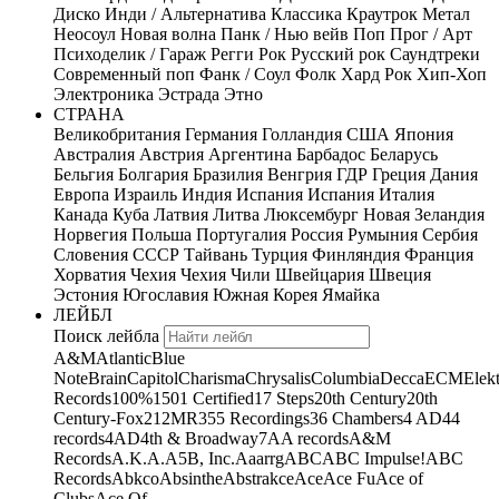
Диско
Инди / Альтернатива
Классика
Краутрок
Метал
Неосоул
Новая волна
Панк / Нью вейв
Поп
Прог / Арт
Психоделик / Гараж
Регги
Рок
Русский рок
Саундтреки
Современный поп
Фанк / Соул
Фолк
Хард Рок
Хип-Хоп
Электроника
Эстрада
Этно
СТРАНА
Великобритания
Германия
Голландия
США
Япония
Австралия
Австрия
Аргентина
Барбадос
Беларусь
Бельгия
Болгария
Бразилия
Венгрия
ГДР
Греция
Дания
Европа
Израиль
Индия
Испания
Испания
Италия
Канада
Куба
Латвия
Литва
Люксембург
Новая Зеландия
Норвегия
Польша
Португалия
Россия
Румыния
Сербия
Словения
СССР
Тайвань
Турция
Финляндия
Франция
Хорватия
Чехия
Чехия
Чили
Швейцария
Швеция
Эстония
Югославия
Южная Корея
Ямайка
ЛЕЙБЛ
Поиск лейбла
A&M
Atlantic
Blue
Note
Brain
Capitol
Charisma
Chrysalis
Columbia
Decca
ECM
Elek
Records
100%
1501 Certified
17 Steps
20th Century
20th
Century-Fox
21
2MR
355 Recordings
36 Chambers
4 AD
44
records
4AD
4th & Broadway
7A
A records
A&M
Records
A.K.A.
A5B, Inc.
Aaarrg
ABC
ABC Impulse!
ABC
Records
Abkco
Absinthe
Abstrakce
Ace
Ace Fu
Ace of
Clubs
Ace Of