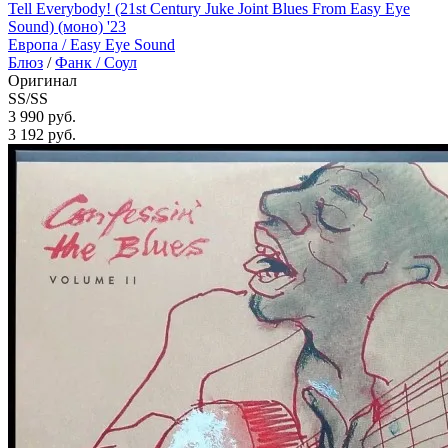
Tell Everybody! (21st Century Juke Joint Blues From Easy Eye
Sound) (моно) '23
Европа /
Easy Eye Sound
Блюз
/
Фанк / Соул
Оригинал
SS/SS
3 990 руб.
3 192
руб.