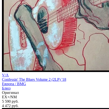
V/A
Confessin' The Blues Volume 2 (2LP) '18
Европа /
BMG
Блюз
Оригинал
EX+/NM
5 590 руб.
4 472
руб.