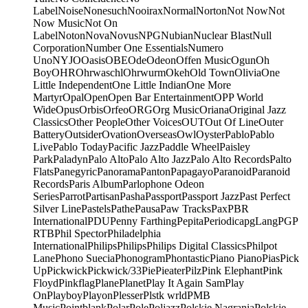
Label
Noise
Nonesuch
Nooirax
Normal
Norton
Not Now
Not
Now Music
Not On
Label
Noton
Nova
Novus
NPG
Nubian
Nuclear Blast
Null
Corporation
Number One Essentials
Numero
Uno
NYJO
Oasis
OBE
Ode
Odeon
Offen Music
Ogun
Oh
Boy
OHR
Ohrwaschl
Ohrwurm
Okeh
Old Town
Olivia
One
Little Independent
One Little Indian
One More
Martyr
Opal
Open
Open Bar Entertainment
OPP World
Wide
Opus
Orbis
Orfeo
ORG
Org Music
Oriana
Original Jazz
Classics
Other People
Other Voices
OUT
Out Of Line
Outer
Battery
Outsider
Ovation
Overseas
Owl
Oyster
Pablo
Pablo
Live
Pablo Today
Pacific Jazz
Paddle Wheel
Paisley
Park
Paladyn
Palo Alto
Palo Alto Jazz
Palo Alto Records
Palto
Flats
Panegyric
Panorama
Panton
Papagayo
Paranoid
Paranoid
Records
Paris Album
Parlophone Odeon
Series
Parrot
Partisan
Pasha
Passport
Passport Jazz
Past Perfect
Silver Line
Pastels
Pathe
Pausa
Paw Tracks
Pax
PBR
International
PDU
Penny Farthing
Pepita
Periodica
pgLang
PGP
RTB
Phil Spector
Philadelphia
International
Philips
Philips
Philips Digital Classics
Philpot
Lane
Phono Suecia
Phonogram
Phontastic
Piano Piano
Pias
Pick
Up
Pickwick
Pickwick/33
Pie
Pieater
Pilz
Pink Elephant
Pink
Floyd
Pinkflag
Plane
Planet
Play It Again Sam
Play
On
Playboy
Playon
Plesser
Plstk wrld
PMB
Music
Pointblank
Polar
Pole
Poljazz
Polskie Nagrania
Polskie