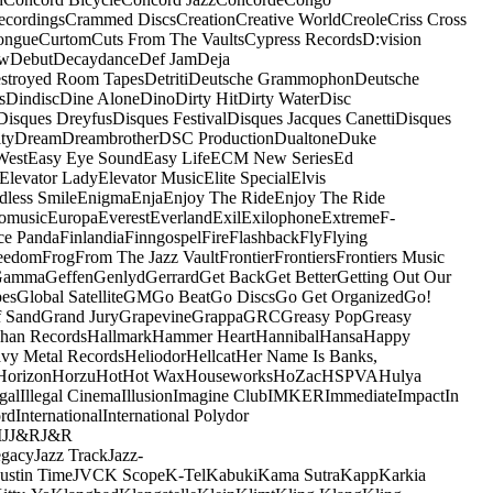
ecordings
Crammed Discs
Creation
Creative World
Creole
Criss Cross
ongue
Curtom
Cuts From The Vaults
Cypress Records
D:vision
ow
Debut
Decaydance
Def Jam
Deja
stroyed Room Tapes
Detriti
Deutsche Grammophon
Deutsche
s
Dindisc
Dine Alone
Dino
Dirty Hit
Dirty Water
Disc
Disques Dreyfus
Disques Festival
Disques Jacques Canetti
Disques
ty
Dream
Dreambrother
DSC Production
Dualtone
Duke
West
Easy Eye Sound
Easy Life
ECM New Series
Ed
Elevator Lady
Elevator Music
Elite Special
Elvis
dless Smile
Enigma
Enja
Enjoy The Ride
Enjoy The Ride
omusic
Europa
Everest
Everland
Exil
Exilophone
Extreme
F-
ce Panda
Finlandia
Finngospel
Fire
Flashback
Fly
Flying
eedom
Frog
From The Jazz Vault
Frontier
Frontiers
Frontiers Music
Gamma
Geffen
Genlyd
Gerrard
Get Back
Get Better
Getting Out Our
pes
Global Satellite
GM
Go Beat
Go Discs
Go Get Organized
Go!
f Sand
Grand Jury
Grapevine
Grappa
GRC
Greasy Pop
Greasy
han Records
Hallmark
Hammer Heart
Hannibal
Hansa
Happy
vy Metal Records
Heliodor
Hellcat
Her Name Is Banks,
Horizon
Horzu
Hot
Hot Wax
Houseworks
HoZac
HSPVA
Hulya
egal
Illegal Cinema
Illusion
Imagine Club
IMKER
Immediate
Impact
In
ord
International
International Polydor
M
J
J&R
J&R
egacy
Jazz Track
Jazz-
Justin Time
JVC
K Scope
K-Tel
Kabuki
Kama Sutra
Kapp
Karkia