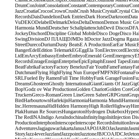
Drum
ConJoint
Consolation
Constant
Contemporary
Contour
Cont
Jazz
Croatia
Crocos
Crown
Crush
Crush Music
Crystal
Crystal Cle
Records
Dais
Dandelion
Dark Entries
Dark Horse
Darkroom
Data
Vu
DEKO
Delabel
Delmark
Delos
Delta
Demon
Demon Music Gr
Harmonia Mundi
Deutscher Schallplattenclub
Devil Discos
DFA
Jockey
Dischord
Discipline Global Mobile
Disco Doge
Disco Hal
Swing
Division
DJ ПЛАЩ
DJM
Do It
Doctor Jazz
Dogma Rgaza
Street
Dureco
Durium
Dusty Beats
E A Production
Ear
Ear Music
Banger
Edel
Edition Telemark
EG
Egg
Ela Ton
Electrecord
Electri
Ltd
EmArcy
Embassy
Ember
Embryo
Emerald Gem
Emergency
E
Records
Enrage
Ensign
Enterprise
Epic
Epitaph
Erased Tapes
Erat
Beat
Fabrika
Factory
Factory Benelux
Fair Youth
Fame
Fantasy
Fa
Dutchman
Flying High
Flying Nun Europe
FMP
FNR
Fontana
Fo
SRL
Fueled By Ramen
Full Time Hobby
Funk Garage
Fusion
Fu
Dreams
Ghosteen
Ghostly International
Giant
Giants Of Jazz
Gig
Bop!
Godz ov War Productions
Golden Chariot
Golden Core
Gol
Truckers
Greco-Roman
Green Line
Green Sabre
GRP
Grunt
Grupp
Bird
Harbourtown
Harlekijn
Harmonia
Harmonia Mundi
Harmoni
Inc.
Herrensauna
Hid
Hidden Harmony
High Roller
Highway
Him
Plak
Human Re Sources
Hungaroton
Hydrogen Dukebox
Hyper
The Red
INA
Indigo Aera
Indochina
Infinity
Ingo
Init
Injection Di
Production
Interphon
Interscope
Interscope Records
Intuition
Inva
Adventures
Jagjaguwar
Jakarta
Janus
JAPO
JARO
Jas
Jasmin
Jasm
Story
Jazz4ever
Jazzland
Jazzpoint
Jazztone
JB
JCOA
JDC
Jet
Jeton