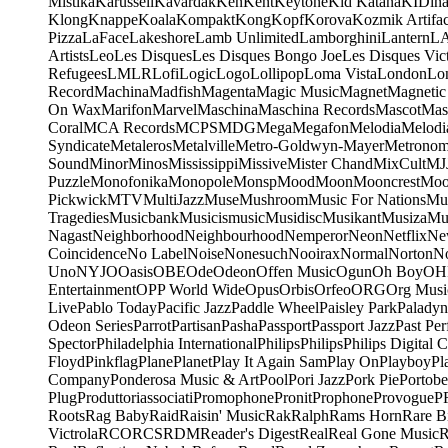
Mistika
Karussell
Kavardak
Ken
Kent
Keytone
Kid Katana
KIDin
Klong
Knappe
Koala
Kompakt
Kong
Kopf
Korova
Kozmik Artifac
Pizza
LaFace
Lakeshore
Lamb Unlimited
Lamborghini
Lantern
L
Artists
Leo
Les Disques
Les Disques Bongo Joe
Les Disques Vic
Refugees
LMLR
Lofi
Logic
Logo
Lollipop
Loma Vista
London
Lo
Record
Machina
Madfish
Magenta
Magic Music
Magnet
Magnetic
On Wax
Marifon
Marvel
Maschina
Maschina Records
Mascot
Mas
Coral
MCA Records
MCPS
MDG
Mega
Megafon
Melodia
Melodi
Syndicate
Metaleros
Metalville
Metro-Goldwyn-Mayer
Metrono
Sound
Minor
Minos
Mississippi
Missive
Mister Chand
MixCult
MJ
Puzzle
Monofonika
Monopole
Monsp
Mood
Moon
Mooncrest
Moo
Pickwick
MTV
MultiJazz
Muse
Mushroom
Music For Nations
Mus
Tragedies
Musicbank
Musicismusic
Musidisc
Musikant
Musiza
Mu
Nagast
Neighborhood
Neighbourhood
Nemperor
Neon
Netflix
Ne
Coincidence
No Label
Noise
Nonesuch
Nooirax
Normal
Norton
N
Uno
NYJO
Oasis
OBE
Ode
Odeon
Offen Music
Ogun
Oh Boy
OH
Entertainment
OPP World Wide
Opus
Orbis
Orfeo
ORG
Org Musi
Live
Pablo Today
Pacific Jazz
Paddle Wheel
Paisley Park
Paladyn
Odeon Series
Parrot
Partisan
Pasha
Passport
Passport Jazz
Past Per
Spector
Philadelphia International
Philips
Philips
Philips Digital C
Floyd
Pinkflag
Plane
Planet
Play It Again Sam
Play On
Playboy
Pl
Company
Ponderosa Music & Art
Pool
Pori Jazz
Pork Pie
Portobe
Plug
Produttoriassociati
Promophone
Pronit
Prophone
Provogue
P
Roots
Rag Baby
Raid
Raisin' Music
Rak
Ralph
Rams Horn
Rare B
Victrola
RCO
RCS
RDM
Reader's Digest
Real
Real Gone Music
R