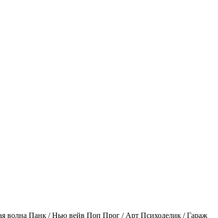
ая волна
Панк / Нью вейв
Поп
Прог / Арт
Психоделик / Гараж