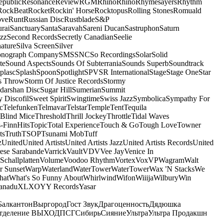
epublic
Resonance
Review
RGM
Rhino
Rhino
Rhymesayers
Rhythm
RockBeat
Rocket
Rockin' Horse
Rocktopus
Rolling Stones
Romuald
ove
Runt
Russian Disc
Rustblade
S&P
rai
Sanctuary
Santa
Saravah
Sareni Ducan
Sastruphon
Saturn
azz
Second Records
Secretly Canadian
Seelie
ature
Silva Screen
Silver
onograph Company
SMS
SNC
So Recordings
Solar
Solid
te
Sound Aspects
Sounds Of Subterrania
Sounds Superb
Soundtrack
plasc
Splash
Spoon
Spotlight
SPV
SR International
Stage
Stage One
Star
s Throw
Storm Of Justice Records
Stormy
darshan Disc
Sugar Hill
Sumerian
Summit
 Discofil
Sweet Spirit
Swingtime
Swiss Jazz
Symbolica
Sympathy For
c
Telefunken
Telmavar
Telstar
Temple
Tent
Tequila
 Blind Mice
Threshold
Thrill Jockey
Throttle
Tidal Waves
-FinnHits
Topic
Total Experience
Touch & Go
Tough Love
Towner
ts
Truth
TSOP
Tsunami Mob
Tuff
z
United
United Artists
United Artists Jazz
United Artists Records
United
ese Sarabande
Varrick
Vault
VDV
Vee Jay
Venice In
Schallplatten
Volume
Voodoo Rhythm
Vortex
Vox
VP
Wagram
Walt
r Sunset
Warp
Waterland
WaterTower
WaterTower
Wax 'N Stacks
We
hat
What's So Funny About
Whirlwind
Wifon
Wiiija
Wilbury
Win
anadu
XL
XO
Y
Y Records
Yasar
Балкантон
Выргород
Гост Звук
Драгоценность
Дядюшка
тделение ВЫХОД
ПСГ
Сибирь
Сияние
Ультра
Ультра Продакшн