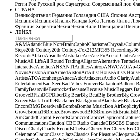
Регги
Рок
Русский рок
Саундтреки
Современный поп
Фан
СТРАНА
Великобритания
Германия
Голландия
США
Япония
Авст
Испания
Испания
Италия
Канада
Куба
Латвия
Литва
Люк
Франция
Хорватия
Чехия
Чехия
Чили
Швейцария
Швеци
ЛЕЙБЛ
A&M
Atlantic
Blue Note
Brain
Capitol
Charisma
Chrysalis
Columb
Steps
20th Century
20th Century-Fox
21
2MR
355 Recordings
36
Records
Abkco
Absinthe
Abstrakce
Ace
Ace Fu
Ace of Clubs
Ace
Music
All Life
All Round Trading
Alligator
Alternative Tentacles
Interactive
Another
ANS
ANTI
Antilles
Antrop
ANWO
AOI
Ap-G
Novus
Ariston
Arma
Armed
Arston
Art
Artist House
Artists House
Artists
ATO
Atomhenge
Attaca
Attic
Attlaxeras
Audio Clarity
Audi
Entertainment
Bad Seed
Bad Vibes Forever
Balkanton
Balloon B
Family
Bearsville
Beatrocket
Because
Because Music
Beggars Ba
Groove
BFish
BGP
Biber
Big Bear
Big Beat
Big Brother
Big Cro
Screen
Black Truffle
Blackened
Blackground
Blackhawk
Blackw
Encore
BMG
Boardwalk
Bomba
Bomba Music
Bon Air
Boplicity
Grove
Broma16
Bronze
Brownswood
BRS
Brunswick
Brutalist
Bt
Am
Candid
Capitol Records
Capriccio
Caprice
Capricorn
Capture
Communications
Caution!
CBC Radio Canada
CBS
CBS Dance 
Discos
Charly
Charly Records
Chelsea
Cherry Red
Cherry Red
Ch
Celentano
Clarion
Classic Jazz
Classics For Pleasure
Cleopatra
Cl
Classics
Colosseum
Colpix
Columbia Jazz
Columbia Masterwork