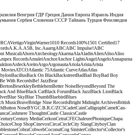
разилия
Венгрия
ГДР
Греция
Дания
Европа
Израиль
Индия
умыния
Сербия
Словения
СССР
Тайвань
Турция
Финляндия
e
RCA
Vertigo
Virgin
Warner
10
10 Records
100%
1501 Certified
17
ords
A.K.A.
A5B, Inc.
Aaarrg
ABC
ABC Impulse!
ABC
ni Musicali
Ahorn
Aircheology
Akarma
Ala
Aladin
Alien
Aliso
Aliso
mpex Records
Amulet
Anchor
Anchor Lights
Angel
Angelo
Annapurna
uktion
Ardeck
Areito
Argo
Argonauta
Ariola
Arista
Arista
 Movies
ATCO
Atlantic 75
Atlantic Curve
Atlas
Atlas
bylon
Bacillus
Back On Black
Backstreet
Bad
Bad Boy
Bad Boy
Be With Records
Be! Jazz
Bear
Berton
Beserkley
Bethlehem
Better Noise
Beyond
Beyond The
ack And Blue
Black Cat
Black Forum
Black Jazz
Black Lion
Black
lver
Blue Sky
Blue Thumb
Bluebird
Blues
ch Music
Brave
Bridge Nine Records
Bright Midnight Archives
British
ch
Button Nose
BYG
C.B.R.
C/Z
C5
Cadet
Cain
Calligraph
Camel
Can-
anca
Cashmere Thoughts
Castle Classics
Castle
entury
Century Media
Cerkon
Cetra
CFE
ChaleurePhonique
Chapa
Choice
Chop Shop
Cinevox
Circa
Circle
City Slang
Cityboy
Clan
blestone
Cobra
Cobweb
Coconut
Cog Sinister
Collector's
Collector's
d
Concord Bicycle
Concord Jazz
Concorde
Congo