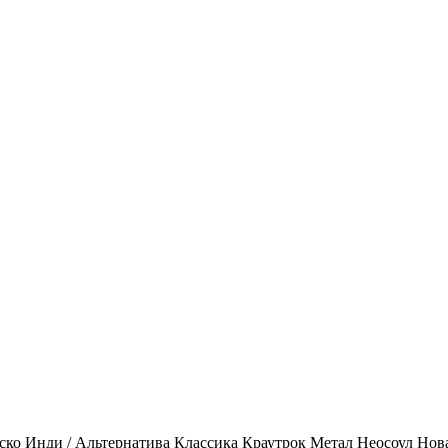
ско
Инди / Альтернатива
Классика
Краутрок
Метал
Неосоул
Нов