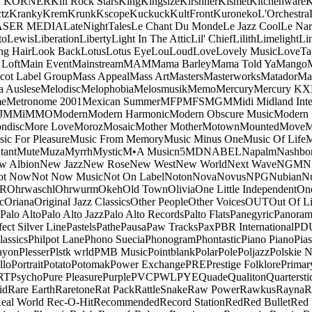
a KORNER
Kill Rock Stars
King
Kingsize
Kirshner
Kismet
Kitchenware
K
tz
Kranky
Krem
Krunk
Kscope
Kuckuck
KultFront
Kuroneko
L'Orchestra
ASER MEDIA
LateNightTales
Le Chant Du Monde
Le Jazz Cool
Le Nar
to
Lewis
Liberation
Liberty
Light In The Attic
Lil' Chief
Lilith
Limelight
Li
ng Hair
Look Back
Lotus
Lotus Eye
Lou
Loud
Love
Lovely Music
LoveTa
 Loft
Main Event
Mainstream
MAM
Mama Barley
Mama Told Ya
Mango
cot Label Group
Mass Appeal
Mass Art
Masters
Masterworks
Matador
Ma
a Auslese
Melodisc
Melophobia
Melosmusik
Memo
Mercury
Mercury KX
me
Metronome 2001
Mexican Summer
MFP
MFS
MGM
Midi
Midland Inte
J
MMi
MMO
Modern
Modern Harmonic
Modern Obscure Music
Modern
ndisc
More Love
Moroz
Mosaic
Mother Mother
Motown
Mounted
Move
ic For Pleasure
Music From Memory
Music Minus One
Music Of Life
M
tant
Mute
Muza
Myrrh
Mystic
M•A Music
n5MD
NABEL
Napalm
Nashbo
w Albion
New Jazz
New Rose
New West
New World
Next Wave
NGM
N
ot Now
Not Now Music
Not On Label
Noton
Nova
Novus
NPG
Nubian
Nu
R
Ohrwaschl
Ohrwurm
Okeh
Old Town
Olivia
One Little Independent
One
c
Oriana
Original Jazz Classics
Other People
Other Voices
OUT
Out Of L
Palo Alto
Palo Alto Jazz
Palo Alto Records
Palto Flats
Panegyric
Panora
fect Silver Line
Pastels
Pathe
Pausa
Paw Tracks
Pax
PBR International
PD
lassics
Philpot Lane
Phono Suecia
Phonogram
Phontastic
Piano Piano
Pias
ayon
Plesser
Plstk wrld
PMB Music
Pointblank
Polar
Pole
Poljazz
Polskie N
llo
Portrait
Potato
Potomak
Power Exchange
PRE
Prestige Folklore
Primar
RT
Psycho
Pure Pleasure
Purple
PVC
PWL
PYE
Quade
Qualiton
Quartersti
id
Rare Earth
Raretone
Rat Pack
RattleSnake
Raw Power
Rawkus
Rayna
R
eal World
Rec-O-Hit
Recommended
Record Station
Red
Red Bullet
Red 