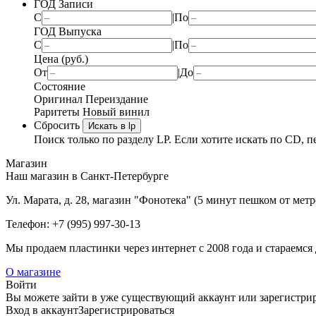
ГОД Записи
С
|
По
ГОД Выпуска
С
|
По
Цена (руб.)
От
|
До
Состояние
Оригинал
Переиздание
Раритеты
Новый винил
Сбросить
Искать в lp
Поиск только по разделу LP. Если хотите искать по CD, п
Магазин
Наш магазин в Санкт-Петербурге
Ул. Марата, д. 28, магазин "Фонотека" (5 минут пешком от мет
Телефон: +7 (995) 997-30-13
Мы продаем пластинки через интернет c 2008 года и стараемся 
О магазине
Войти
Вы можете зайти в уже существующий аккаунт или зарегистриро
Вход
в аккаунт
Зарегистрироваться