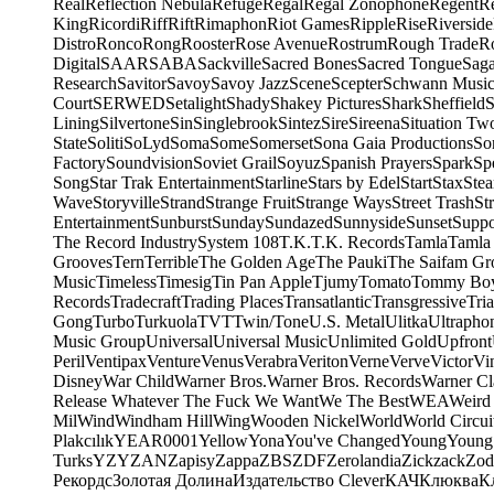
Real
Reflection Nebula
Refuge
Regal
Regal Zonophone
Regent
R
King
Ricordi
Riff
Rift
Rimaphon
Riot Games
Ripple
Rise
Riverside
Distro
Ronco
Rong
Rooster
Rose Avenue
Rostrum
Rough Trade
Ro
Digital
SAAR
SABA
Sackville
Sacred Bones
Sacred Tongue
Sag
Research
Savitor
Savoy
Savoy Jazz
Scene
Scepter
Schwann Music
Court
SERWED
Setalight
Shady
Shakey Pictures
Shark
Sheffield
S
Lining
Silvertone
Sin
Singlebrook
Sintez
Sire
Sireena
Situation Tw
State
Soliti
SoLyd
Soma
Some
Somerset
Sona Gaia Productions
So
Factory
Soundvision
Soviet Grail
Soyuz
Spanish Prayers
Spark
Sp
Song
Star Trak Entertainment
Starline
Stars by Edel
Start
Stax
Ste
Wave
Storyville
Strand
Strange Fruit
Strange Ways
Street Trash
St
Entertainment
Sunburst
Sunday
Sundazed
Sunnyside
Sunset
Suppo
The Record Industry
System 108
T.K.
T.K. Records
Tamla
Tamla
Grooves
Tern
Terrible
The Golden Age
The Pauki
The Saifam Gr
Music
Timeless
Timesig
Tin Pan Apple
Tjumy
Tomato
Tommy Bo
Records
Tradecraft
Trading Places
Transatlantic
Transgressive
Tri
Gong
Turbo
Turkuola
TVT
Twin/Tone
U.S. Metal
Ulitka
Ultrapho
Music Group
Universal
Universal Music
Unlimited Gold
Upfront
Peril
Ventipax
Venture
Venus
Verabra
Veriton
Verne
Verve
Victor
Vi
Disney
War Child
Warner Bros.
Warner Bros. Records
Warner Cl
Release Whatever The Fuck We Want
We The Best
WEA
Weird
Mil
Wind
Windham Hill
Wing
Wooden Nickel
World
World Circui
Plakcılık
YEAR0001
Yellow
Yona
You've Changed
Young
Young
Turks
YZY
ZAN
Zapisy
Zappa
ZBS
ZDF
Zerolandia
Zickzack
Zod
Рекордс
Золотая Долина
Издательство Clever
КАЧ
Клюква
К