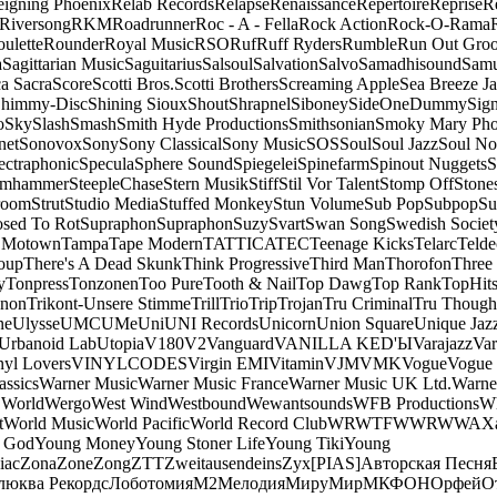
eigning Phoenix
Relab Records
Relapse
Renaissance
Repertoire
Reprise
R
Riversong
RKM
Roadrunner
Roc - A - Fella
Rock Action
Rock-O-Rama
ulette
Rounder
Royal Music
RSO
Ruf
Ruff Ryders
Rumble
Run Out Gro
a
Sagittarian Music
Saguitarius
Salsoul
Salvation
Salvo
Samadhisound
Samu
a Sacra
Score
Scotti Bros.
Scotti Brothers
Screaming Apple
Sea Breeze J
himmy-Disc
Shining Sioux
Shout
Shrapnel
Siboney
SideOneDummy
Sign
o
Sky
Slash
Smash
Smith Hyde Productions
Smithsonian
Smoky Mary Ph
net
Sonovox
Sony
Sony Classical
Sony Music
SOS
Soul
Soul Jazz
Soul No
ectraphonic
Specula
Sphere Sound
Spiegelei
Spinefarm
Spinout Nuggets
S
amhammer
SteepleChase
Stern Musik
Stiff
Stil Vor Talent
Stomp Off
Stone
room
Strut
Studio Media
Stuffed Monkey
Stun Volume
Sub Pop
Subpop
Su
sed To Rot
Supraphon
Supraphon
Suzy
Svart
Swan Song
Swedish Society
 Motown
Tampa
Tape Modern
TATTICA
TEC
Teenage Kicks
Telarc
Telde
oup
There's A Dead Skunk
Think Progressive
Third Man
Thorofon
Three
y
Tonpress
Tonzonen
Too Pure
Tooth & Nail
Top Dawg
Top Rank
TopHits
anon
Trikont-Unsere Stimme
Trill
Trio
Trip
Trojan
Tru Criminal
Tru Though
ne
Ulysse
UMC
UMe
Uni
UNI Records
Unicorn
Union Square
Unique Jaz
Urbanoid Lab
Utopia
V180
V2
Vanguard
VANILLA KED'Ы
Varajazz
Var
nyl Lovers
VINYLCODES
Virgin EMI
Vitamin
VJM
VMK
Vogue
Vogue 
assics
Warner Music
Warner Music France
Warner Music UK Ltd.
Warne
 World
Wergo
West Wind
Westbound
Wewantsounds
WFB Productions
W
t
World Music
World Pacific
World Record Club
WRWTFWWR
WWA
X
 God
Young Money
Young Stoner Life
Young Tiki
Young
iac
Zona
Zone
Zong
ZTT
Zweitausendeins
Zyx
[PIAS]
Авторская Песня
люква Рекордс
Лоботомия
М2
Мелодия
МируМир
МКФОН
Орфей
О