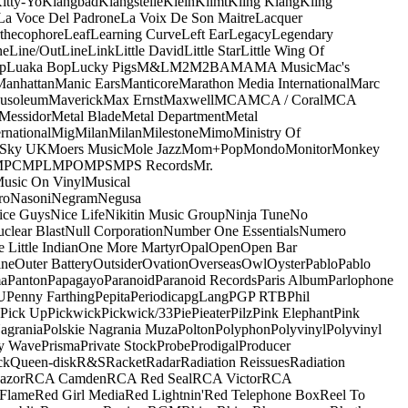
itty-Yo
Klangbad
Klangstelle
Klein
Klimt
Kling Klang
Kling
La Voce Del Padrone
La Voix De Son Maitre
Lacquer
thecophore
Leaf
Learning Curve
Left Ear
Legacy
Legendary
ne
Line/OutLine
Link
Little David
Little Star
Little Wing Of
p
Luaka Bop
Lucky Pigs
M&L
M2
M2BA
MA
MA Music
Mac's
Manhattan
Manic Ears
Manticore
Marathon Media International
Marc
usoleum
Maverick
Max Ernst
Maxwell
MCA
MCA / Coral
MCA
Messidor
Metal Blade
Metal Department
Metal
rnational
Mig
Milan
Milan
Milestone
Mimo
Ministry Of
 Sky UK
Moers Music
Mole Jazz
Mom+Pop
Mondo
Monitor
Monkey
MPC
MPL
MPO
MPS
MPS Records
Mr.
usic On Vinyl
Musical
ro
Nasoni
Negram
Negusa
ice Guys
Nice Life
Nikitin Music Group
Ninja Tune
No
clear Blast
Null Corporation
Number One Essentials
Numero
 Little Indian
One More Martyr
Opal
Open
Open Bar
ine
Outer Battery
Outsider
Ovation
Overseas
Owl
Oyster
Pablo
Pablo
ma
Panton
Papagayo
Paranoid
Paranoid Records
Paris Album
Parlophone
U
Penny Farthing
Pepita
Periodica
pgLang
PGP RTB
Phil
Pick Up
Pickwick
Pickwick/33
Pie
Pieater
Pilz
Pink Elephant
Pink
agrania
Polskie Nagrania Muza
Polton
Polyphon
Polyvinyl
Polyvinyl
y Wave
Prisma
Private Stock
Probe
Prodigal
Producer
ck
Queen-disk
R&S
Racket
Radar
Radiation Reissues
Radiation
azor
RCA Camden
RCA Red Seal
RCA Victor
RCA
Flame
Red Girl Media
Red Lightnin'
Red Telephone Box
Reel To