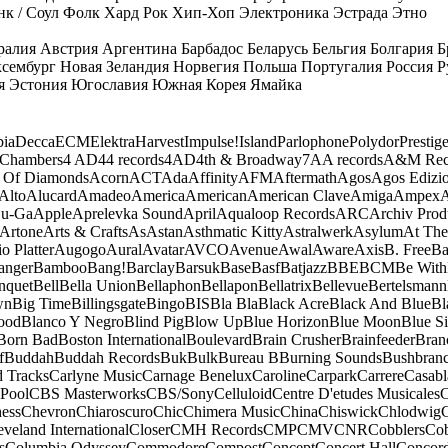
к / Соул
Фолк
Хард Рок
Хип-Хоп
Электроника
Эстрада
Этно
ралия
Австрия
Аргентина
Барбадос
Беларусь
Бельгия
Болгария
Б
сембург
Новая Зеландия
Норвегия
Польша
Португалия
Россия
Р
я
Эстония
Югославия
Южная Корея
Ямайка
ia
Decca
ECM
Elektra
Harvest
Impulse!
Island
Parlophone
Polydor
Prestig
 Chambers
4 AD
44 records
4AD
4th & Broadway
7A
A records
A&M Rec
 Of Diamonds
Acorn
ACT
Ada
Affinity
AFM
Aftermath
Agos
Agos Edizio
Alto
Alucard
Amadeo
America
American
American Clave
Amiga
Ampex
A
u-Ga
Apple
Aprelevka Sound
April
Aqualoop Records
ARC
Archiv Prod
Artone
Arts & Crafts
As
Astan
Asthmatic Kitty
Astralwerk
Asylum
At The
o Platter
Augogo
Aural
Avatar
AVCO
Avenue
Awal
Aware
Axis
B. Free
Ba
anger
Bamboo
Bang!
Barclay
Barsuk
Base
Basf
Batjazz
BBE
BCM
Be With
nquet
Bell
Bella Union
Bellaphon
Bellapon
Bellatrix
Bellevue
Bertelsmann
wn
Big Time
Billingsgate
Bingo
BIS
Bla Bla
Black Acre
Black And Blue
Bl
ood
Blanco Y Negro
Blind Pig
Blow Up
Blue Horizon
Blue Moon
Blue Si
Born Bad
Boston International
Boulevard
Brain Crusher
Brainfeeder
Bran
f
Buddah
Buddah Records
Buk
Bulk
Bureau B
Burning Sounds
Bushbran
d Tracks
Carlyne Music
Carnage Benelux
Caroline
Carpark
Carrere
Casabl
Pool
CBS Masterworks
CBS/Sony
Celluloid
Centre D'etudes Musicales
C
ess
Chevron
Chiaroscuro
Chic
Chimera Music
China
Chiswick
Chlodwig
eveland International
Closer
CMH Records
CMP
CMV
CNR
Cobblers
Cob
s
Columbia Odyssey
Commodore
Compost
Concept
Concert Hall
Concor