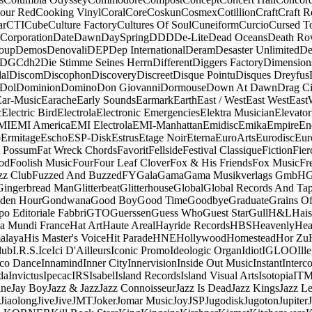
our Red
Cooking Vinyl
Coral
Core
Coskun
Cosmex
Cotillion
Craft
Craft R
ar
CTI
Cube
Culture Factory
Cultures Of Soul
Cuneiform
Curcio
Cursed T
 Corporation
Date
Dawn
DaySpring
DDD
De-Lite
Dead Oceans
Death R
oup
Demos
Denovali
DEP
Dep International
Deram
Desaster Unlimited
De
DGC
dh2
Die Stimme Seines Herrn
Different
Diggers Factory
Dimension
al
Discom
Discophon
Discovery
Discreet
Disque Pointu
Disques Dreyfus
Dol
Dominion
Domino
Don Giovanni
Dormouse
Down At Dawn
Drag Ci
Ear-Music
Earache
Early Sounds
Earmark
Earth
East / West
East West
East
c
Electric Bird
Electrola
Electronic Emergencies
Elektra Musician
Elevator
MI
EMI America
EMI Electrola
EMI-Manhattan
Emidisc
Emika
Empire
En
o
Ermitage
Escho
ESP-Disk
Estrus
Etage Noir
Eterna
EuroArts
Eurodisc
Eur
t Possum
Fat Wreck Chords
Favorit
Fellside
Festival Classique
Fiction
Fier
od
Foolish Music
Four
Four Leaf Clover
Fox & His Friends
Fox Music
Fr
zz Club
Fuzzed And Buzzed
FY
Gala
Gama
Gama Musikverlags GmbH
Gingerbread Man
Glitterbeat
Glitterhouse
Global
Global Records And Ta
den Hour
Gondwana
Good Boy
Good Time
Goodbye
Graduate
Grains O
o Editoriale Fabbri
GTO
Guerssen
Guess Who
Guest Star
Gull
H&L
Hais
a Mundi France
Hat Art
Haute Areal
Hayride Records
HBS
Heavenly
Hea
alaya
His Master's Voice
Hit Parade
HNE
Hollywood
Homestead
Hor Zu
dub
I.R.S.
Ice
Ici D'Ailleurs
Iconic Promo
Ideologic Organ
Idiot
IGLOO
Ill
sco Dance
Innamind
Inner City
Innervision
Inside Out Music
Instant
Interc
da
Invictus
Ipecac
IRS
Isabel
Island Records
Island Visual Arts
Isotopia
IT
ine
Jay Boy
Jazz & Jazz
Jazz Connoisseur
Jazz Is Dead
Jazz Kings
Jazz L
Jiaolong
Jive
Jive
JMT
Joker
Jomar Music
Joy
JSP
Jugodisk
Jugoton
Jupiter