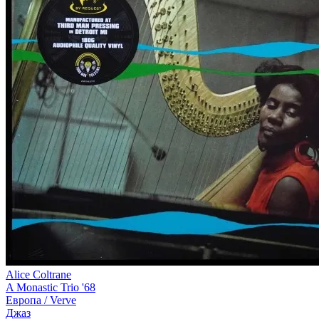
Alice Coltrane
A Monastic Trio '68
Европа /
Verve
Джаз