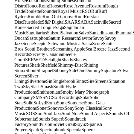
Horse
Rocktopus
Rolling Stones
Romuald
Distro
Ronco
Rong
Rooster
Rose Avenue
Rostrum
Rough
Trade
Roulette
Rounder
Royal Music
RSO
Ruf
Ruff
Ryders
Rumble
Run Out Groove
Runt
Russian
Disc
Rustblade
S&P Digital
SAAR
SABA
Sackville
Sacred
Bones
Sacred Tongue
Saga
Sagittarian
Music
Saguitarius
Salsoul
Salvation
Salvo
Samadhisound
Samurai
Ducan
Sastruphon
Saturn Research
Savitor
Savoy
Savoy
Jazz
Scene
Scepter
Schwann Musica Sacra
Score
Scotti
Bros.
Scotti Brothers
Screaming Apple
Sea Breeze Jazz
Second
Records
Secretly Canadian
Seelie
Court
SERWED
Setalight
Shady
Shakey
Pictures
Shark
Sheffield
Shimmy-Disc
Shining
Sioux
Shout
Shrapnel
Siboney
SideOneDummy
Signature
Silva
Screen
Silver
Lining
Silvertone
Sin
Singlebrook
Sintez
Sire
Sireena
Situation
Two
Sky
Slash
Smash
Smith Hyde
Productions
Smithsonian
Smoky Mary Phonograph
Company
SMS
SNC
So Recordings
Solar
Solid
State
Soliti
SoLyd
Soma
Some
Somerset
Sona Gaia
Productions
Sonet
Sonovox
Sony
Sony Classical
Sony
Music
SOS
Soul
Soul Jazz
Soul Note
Sound Aspects
Sounds Of
Subterrania
Sounds Superb
Soundtrack
Factory
Soundvision
Soviet Grail
Soyuz
Spanish
Prayers
Spark
Spectraphonic
Specula
Sphere