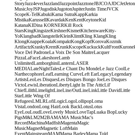
Story
Jazz4ever
Jazzland
Jazzpoint
Jazztone
JB
JCOA
JDC
Jet
Jeton
Music
Joy
JSP
Jugodisk
Jugoton
Jupiter
Justin Time
JVC
K
Scope
K-Tel
Kabuki
Kama Sutra
Kapp
Karkia
Mistika
Karussell
Kavardak
Ken
Kent
Keytone
Kid
Katana
KIDina KORNER
Kill Rock
Stars
King
Kingsize
Kirshner
Kismet
Kitchenware
Kitty-
Yo
Klangbad
Klangstelle
Klein
Klimt
Kling Klang
Kling
Klong
Knappe
Koala
Kompakt
Kong
Kopf
Korova
Kozmik
Artifactz
Kranky
Krem
Krunk
Kscope
Kuckuck
KultFront
Kurone
Voce Del Padrone
La Voix De Son Maitre
Lacquer
Pizza
LaFace
Lakeshore
Lamb
Unlimited
Lamborghini
Lantern
LASER
MEDIA
LateNightTales
Le Chant Du Monde
Le Jazz Cool
Le
Narthecophore
Leaf
Learning Curve
Left Ear
Legacy
Legendary
Artists
Leo
Les Disques
Les Disques Bongo Joe
Les Disques
Victo
Lewis
Liberation
Liberty
Light In The Attic
Lil'
Chief
Lilith
Limelight
Line
Line/OutLine
Link
Little David
Little
Star
Little Wing Of
Refugees
LMLR
Lofi
Logic
Logo
Lollipop
Loma
Vista
London
Long Hair
Look Back
Lotus
Lotus
Eye
Lou
Loud
Love
Lovely Music
LoveTap
Luaka Bop
Lucky
Pigs
M&L
M2
M2BA
MA
MA Music
Mac's
Record
Machina
Madfish
Magenta
Magic
Music
Magnet
Magnetic Loft
Main
Event
Mainstream
MAM
Mama Barley
Mama Told