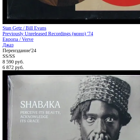
Stan Getz / Bill Evans
Previously Unreleased Recordings (моно) '74
Европа /
Verve
Джаз
Переиздание'24
SS/SS
8 590 руб.
6 872
руб.