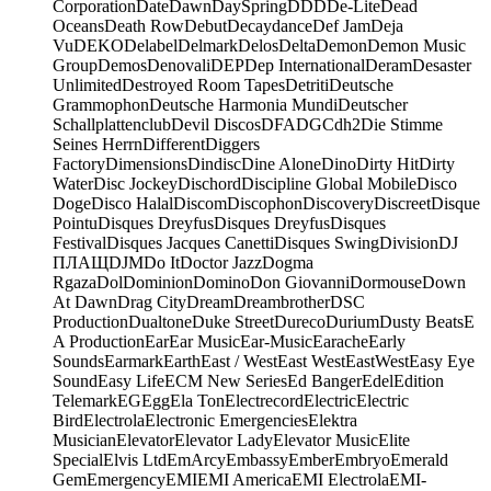
Corporation
Date
Dawn
DaySpring
DDD
De-Lite
Dead
Oceans
Death Row
Debut
Decaydance
Def Jam
Deja
Vu
DEKO
Delabel
Delmark
Delos
Delta
Demon
Demon Music
Group
Demos
Denovali
DEP
Dep International
Deram
Desaster
Unlimited
Destroyed Room Tapes
Detriti
Deutsche
Grammophon
Deutsche Harmonia Mundi
Deutscher
Schallplattenclub
Devil Discos
DFA
DGC
dh2
Die Stimme
Seines Herrn
Different
Diggers
Factory
Dimensions
Dindisc
Dine Alone
Dino
Dirty Hit
Dirty
Water
Disc Jockey
Dischord
Discipline Global Mobile
Disco
Doge
Disco Halal
Discom
Discophon
Discovery
Discreet
Disque
Pointu
Disques Dreyfus
Disques Dreyfus
Disques
Festival
Disques Jacques Canetti
Disques Swing
Division
DJ
ПЛАЩ
DJM
Do It
Doctor Jazz
Dogma
Rgaza
Dol
Dominion
Domino
Don Giovanni
Dormouse
Down
At Dawn
Drag City
Dream
Dreambrother
DSC
Production
Dualtone
Duke Street
Dureco
Durium
Dusty Beats
E
A Production
Ear
Ear Music
Ear-Music
Earache
Early
Sounds
Earmark
Earth
East / West
East West
EastWest
Easy Eye
Sound
Easy Life
ECM New Series
Ed Banger
Edel
Edition
Telemark
EG
Egg
Ela Ton
Electrecord
Electric
Electric
Bird
Electrola
Electronic Emergencies
Elektra
Musician
Elevator
Elevator Lady
Elevator Music
Elite
Special
Elvis Ltd
EmArcy
Embassy
Ember
Embryo
Emerald
Gem
Emergency
EMI
EMI America
EMI Electrola
EMI-