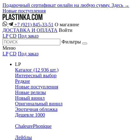
Подарочный сертификат онлайн на любую сумму. Здесь →
Новые поступления
+7 (921) 845-33-51
О магазине
ДОСТАВКА И ОПЛАТА
Войти
LP
CD
Под заказ
Фильтры
Меню
LP
CD
Под заказ
LP
Каталог (12 936 шт.)
Интересный выбор
Редкие
Новые поступления
Новые релизы
Новый винил
Оригинальный винил
Эротичная обложка
Дешевле 1000
ChaleurePhonique
Лейблы