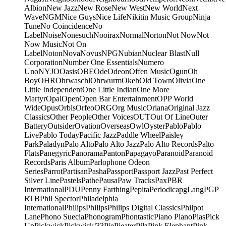
Albion
New Jazz
New Rose
New West
New World
Next
Wave
NGM
Nice Guys
Nice Life
Nikitin Music Group
Ninja
Tune
No Coincidence
No
Label
Noise
Nonesuch
Nooirax
Normal
Norton
Not Now
Not
Now Music
Not On
Label
Noton
Nova
Novus
NPG
Nubian
Nuclear Blast
Null
Corporation
Number One Essentials
Numero
Uno
NYJO
Oasis
OBE
Ode
Odeon
Offen Music
Ogun
Oh
Boy
OHR
Ohrwaschl
Ohrwurm
Okeh
Old Town
Olivia
One
Little Independent
One Little Indian
One More
Martyr
Opal
Open
Open Bar Entertainment
OPP World
Wide
Opus
Orbis
Orfeo
ORG
Org Music
Oriana
Original Jazz
Classics
Other People
Other Voices
OUT
Out Of Line
Outer
Battery
Outsider
Ovation
Overseas
Owl
Oyster
Pablo
Pablo
Live
Pablo Today
Pacific Jazz
Paddle Wheel
Paisley
Park
Paladyn
Palo Alto
Palo Alto Jazz
Palo Alto Records
Palto
Flats
Panegyric
Panorama
Panton
Papagayo
Paranoid
Paranoid
Records
Paris Album
Parlophone Odeon
Series
Parrot
Partisan
Pasha
Passport
Passport Jazz
Past Perfect
Silver Line
Pastels
Pathe
Pausa
Paw Tracks
Pax
PBR
International
PDU
Penny Farthing
Pepita
Periodica
pgLang
PGP
RTB
Phil Spector
Philadelphia
International
Philips
Philips
Philips Digital Classics
Philpot
Lane
Phono Suecia
Phonogram
Phontastic
Piano Piano
Pias
Pick
Up
Pickwick
Pickwick/33
Pie
Pieater
Pilz
Pink Elephant
Pink