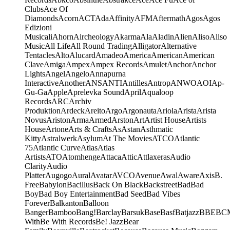
Clubs
Ace Of
Diamonds
Acorn
ACT
Ada
Affinity
AFM
Aftermath
Agos
Agos
Edizioni
Musicali
Ahorn
Aircheology
Akarma
Ala
Aladin
Alien
Aliso
Aliso
Music
All Life
All Round Trading
Alligator
Alternative
Tentacles
Alto
Alucard
Amadeo
America
American
American
Clave
Amiga
Ampex
Ampex Records
Amulet
Anchor
Anchor
Lights
Angel
Angelo
Annapurna
Interactive
Another
ANS
ANTI
Antilles
Antrop
ANWO
AOI
Ap-
Gu-Ga
Apple
Aprelevka Sound
April
Aqualoop
Records
ARC
Archiv
Produktion
Ardeck
Areito
Argo
Argonauta
Ariola
Arista
Arista
Novus
Ariston
Arma
Armed
Arston
Art
Artist House
Artists
House
Artone
Arts & Crafts
As
Astan
Asthmatic
Kitty
Astralwerk
Asylum
At The Movies
ATCO
Atlantic
75
Atlantic Curve
Atlas
Atlas
Artists
ATO
Atomhenge
Attaca
Attic
Attlaxeras
Audio
Clarity
Audio
Platter
Augogo
Aural
Avatar
AVCO
Avenue
Awal
Aware
Axis
B.
Free
Babylon
Bacillus
Back On Black
Backstreet
Bad
Bad
Boy
Bad Boy Entertainment
Bad Seed
Bad Vibes
Forever
Balkanton
Balloon
Banger
Bamboo
Bang!
Barclay
Barsuk
Base
Basf
Batjazz
BBE
BC
With
Be With Records
Be! Jazz
Bear