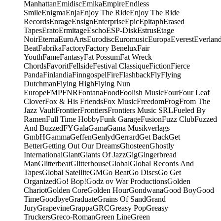
Manhattan
Emidisc
Emika
Empire
Endless
Smile
Enigma
Enja
Enjoy The Ride
Enjoy The Ride
Records
Enrage
Ensign
Enterprise
Epic
Epitaph
Erased
Tapes
Erato
Ermitage
Escho
ESP-Disk
Estrus
Etage
Noir
Eterna
EuroArts
Eurodisc
Euromusic
Europa
Everest
Everlan
Beat
Fabrika
Factory
Factory Benelux
Fair
Youth
Fame
Fantasy
Fat Possum
Fat Wreck
Chords
Favorit
Fellside
Festival Classique
Fiction
Fierce
Panda
Finlandia
Finngospel
Fire
Flashback
Fly
Flying
Dutchman
Flying High
Flying Nun
Europe
FMP
FNR
Fontana
Food
Foolish Music
Four
Four Leaf
Clover
Fox & His Friends
Fox Music
Freedom
Frog
From The
Jazz Vault
Frontier
Frontiers
Frontiers Music SRL
Fueled By
Ramen
Full Time Hobby
Funk Garage
Fusion
Fuzz Club
Fuzzed
And Buzzed
FY
Gala
Gama
Gama Musikverlags
GmbH
Gamma
Geffen
Genlyd
Gerrard
Get Back
Get
Better
Getting Out Our Dreams
Ghosteen
Ghostly
International
Giant
Giants Of Jazz
Gig
Gingerbread
Man
Glitterbeat
Glitterhouse
Global
Global Records And
Tapes
Global Satellite
GM
Go Beat
Go Discs
Go Get
Organized
Go! Bop!
Godz ov War Productions
Golden
Chariot
Golden Core
Golden Hour
Gondwana
Good Boy
Good
Time
Goodbye
Graduate
Grains Of Sand
Grand
Jury
Grapevine
Grappa
GRC
Greasy Pop
Greasy
Truckers
Greco-Roman
Green Line
Green