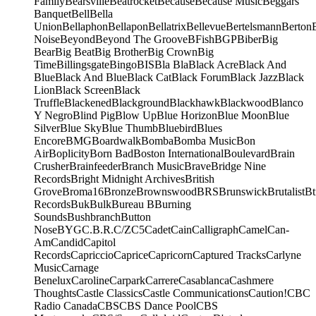
Family
Bearsville
Beatrocket
Because
Because Music
Beggars
Banquet
Bell
Bella
Union
Bellaphon
Bellapon
Bellatrix
Bellevue
Bertelsmann
Berton
Noise
Beyond
Beyond The Groove
BFish
BGP
Biber
Big
Bear
Big Beat
Big Brother
Big Crown
Big
Time
Billingsgate
Bingo
BIS
Bla Bla
Black Acre
Black And
Blue
Black And Blue
Black Cat
Black Forum
Black Jazz
Black
Lion
Black Screen
Black
Truffle
Blackened
Blackground
Blackhawk
Blackwood
Blanco
Y Negro
Blind Pig
Blow Up
Blue Horizon
Blue Moon
Blue
Silver
Blue Sky
Blue Thumb
Bluebird
Blues
Encore
BMG
Boardwalk
Bomba
Bomba Music
Bon
Air
Boplicity
Born Bad
Boston International
Boulevard
Brain
Crusher
Brainfeeder
Branch Music
Brave
Bridge Nine
Records
Bright Midnight Archives
British
Grove
Broma16
Bronze
Brownswood
BRS
Brunswick
Brutalist
Bt
Records
Buk
Bulk
Bureau B
Burning
Sounds
Bushbranch
Button
Nose
BYG
C.B.R.
C/Z
C5
Cadet
Cain
Calligraph
Camel
Can-
Am
Candid
Capitol
Records
Capriccio
Caprice
Capricorn
Captured Tracks
Carlyne
Music
Carnage
Benelux
Caroline
Carpark
Carrere
Casablanca
Cashmere
Thoughts
Castle Classics
Castle Communications
Caution!
CBC
Radio Canada
CBS
CBS Dance Pool
CBS