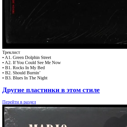
Треклист
• A1. Green Dolphin Street
• A2. If You Could See Me Now
• B1. Rocks In My Bed
• B2. Should Burnin’
• B3. Blues In The Night
Другие пластинки в этом стиле
Перейти
в раздел