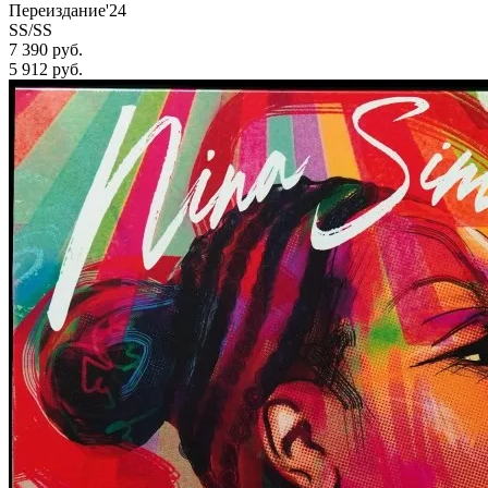
Переиздание'24
SS/SS
7 390 руб.
5 912
руб.