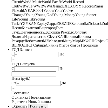
Circuit
World Music
World Pacific
World Record
Club
WRWTFWWR
WWA
Xanadu
XL
XO
Y
Y Records
Yasar
Plakcılık
YEAR0001
Yellow
Yona
You've
Changed
Young
Young God
Young Money
Young Stoner
Life
Young Tiki
Young
Turks
YZY
ZAN
Zapisy
Zappa
ZBS
ZDF
Zerolandia
Zickzack
Zod
Песня
Балкантон
Выргород
Гост
Звук
Драгоценность
Дядюшка Рекордс
Золотая
Долина
Издательство Clever
КАЧ
Клюква
Клюква
Рекордс
Лоботомия
М2
Мелодия
МируМир
МКФОН
Орфей
О
ВЫХОД
ПСГ
Сибирь
Сияние
Ультра
Ультра Продакшн
ГОД Записи
С
|
По
ГОД Выпуска
С
|
По
Цена (руб.)
От
|
До
Состояние
Оригинал
Переиздание
Раритеты
Новый винил
Сбросить
Искать в lp