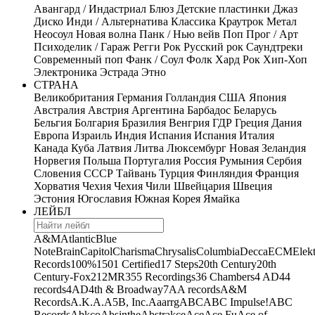
Авангард / Индастриал
Блюз
Детские пластинки
Джаз
Диско
Инди / Альтернатива
Классика
Краутрок
Метал
Неосоул
Новая волна
Панк / Нью вейв
Поп
Прог / Арт
Психоделик / Гараж
Регги
Рок
Русский рок
Саундтреки
Современный поп
Фанк / Соул
Фолк
Хард Рок
Хип-Хоп
Электроника
Эстрада
Этно
СТРАНА
Великобритания
Германия
Голландия
США
Япония
Австралия
Австрия
Аргентина
Барбадос
Беларусь
Бельгия
Болгария
Бразилия
Венгрия
ГДР
Греция
Дания
Европа
Израиль
Индия
Испания
Испания
Италия
Канада
Куба
Латвия
Литва
Люксембург
Новая Зеландия
Норвегия
Польша
Португалия
Россия
Румыния
Сербия
Словения
СССР
Тайвань
Турция
Финляндия
Франция
Хорватия
Чехия
Чехия
Чили
Швейцария
Швеция
Эстония
Югославия
Южная Корея
Ямайка
ЛЕЙБЛ
A&M
Atlantic
Blue
Note
Brain
Capitol
Charisma
Chrysalis
Columbia
Decca
ECM
Elek
Records
100%
1501 Certified
17 Steps
20th Century
20th
Century-Fox
21
2MR
355 Recordings
36 Chambers
4 AD
44
records
4AD
4th & Broadway
7A
A records
A&M
Records
A.K.A.
A5B, Inc.
Aaarrg
ABC
ABC Impulse!
ABC
Records
Abkco
Absinthe
Abstrakce
Ace
Ace Fu
Ace of