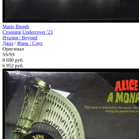
Mario Biondi
Crooning Undercover '23
Италия /
Beyond
Джаз
/
Фанк / Соул
Оригинал
SS/SS
8 690 руб.
6 952
руб.