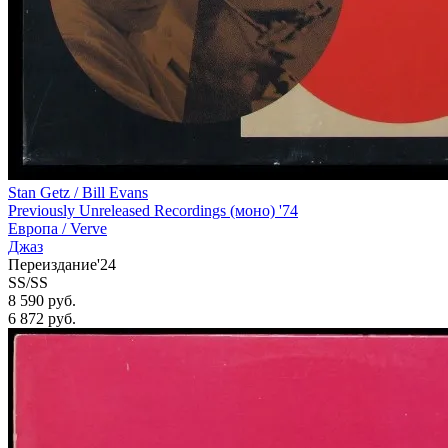
Stan Getz / Bill Evans
Previously Unreleased Recordings (моно) '74
Европа /
Verve
Джаз
Переиздание'24
SS/SS
8 590 руб.
6 872
руб.