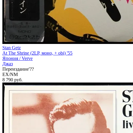
Stan Getz
At The Shrine (2LP, моно, + obi) '55
Япония /
Verve
Джаз
Переиздание'??
EX/NM
8 790
руб.