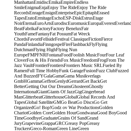
Manhattan
Emidisc
Emika
Empire
Endless
Smile
Enigma
Enja
Enjoy The Ride
Enjoy The Ride
Records
Enrage
Ensign
Enterprise
Epic
Epitaph
Erased
Tapes
Erato
Ermitage
Escho
ESP-Disk
Estrus
Etage
Noir
Eterna
EuroArts
Eurodisc
Euromusic
Europa
Everest
Everlan
Beat
Fabrika
Factory
Factory Benelux
Fair
Youth
Fame
Fantasy
Fat Possum
Fat Wreck
Chords
Favorit
Fellside
Festival Classique
Fiction
Fierce
Panda
Finlandia
Finngospel
Fire
Flashback
Fly
Flying
Dutchman
Flying High
Flying Nun
Europe
FMP
FNR
Fontana
Food
Foolish Music
Four
Four Leaf
Clover
Fox & His Friends
Fox Music
Freedom
Frog
From The
Jazz Vault
Frontier
Frontiers
Frontiers Music SRL
Fueled By
Ramen
Full Time Hobby
Funk Garage
Fusion
Fuzz Club
Fuzzed
And Buzzed
FY
Gala
Gama
Gama Musikverlags
GmbH
Gamma
Geffen
Genlyd
Gerrard
Get Back
Get
Better
Getting Out Our Dreams
Ghosteen
Ghostly
International
Giant
Giants Of Jazz
Gig
Gingerbread
Man
Glitterbeat
Glitterhouse
Global
Global Records And
Tapes
Global Satellite
GM
Go Beat
Go Discs
Go Get
Organized
Go! Bop!
Godz ov War Productions
Golden
Chariot
Golden Core
Golden Hour
Gondwana
Good Boy
Good
Time
Goodbye
Graduate
Grains Of Sand
Grand
Jury
Grapevine
Grappa
GRC
Greasy Pop
Greasy
Truckers
Greco-Roman
Green Line
Green