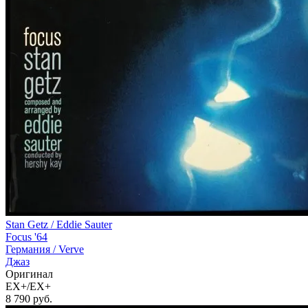
Stan Getz / Eddie Sauter
Focus '64
Германия /
Verve
Джаз
Оригинал
EX+/EX+
8 790
руб.