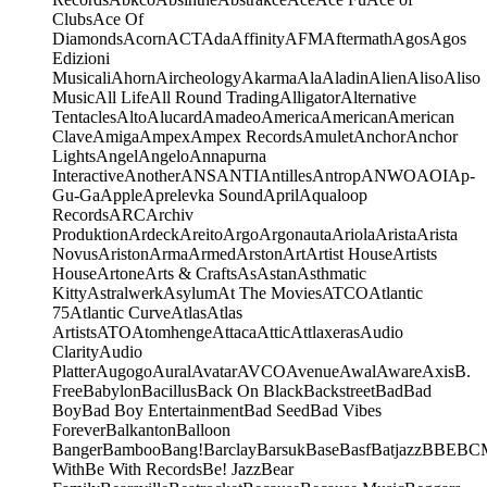
Clubs
Ace Of
Diamonds
Acorn
ACT
Ada
Affinity
AFM
Aftermath
Agos
Agos
Edizioni
Musicali
Ahorn
Aircheology
Akarma
Ala
Aladin
Alien
Aliso
Aliso
Music
All Life
All Round Trading
Alligator
Alternative
Tentacles
Alto
Alucard
Amadeo
America
American
American
Clave
Amiga
Ampex
Ampex Records
Amulet
Anchor
Anchor
Lights
Angel
Angelo
Annapurna
Interactive
Another
ANS
ANTI
Antilles
Antrop
ANWO
AOI
Ap-
Gu-Ga
Apple
Aprelevka Sound
April
Aqualoop
Records
ARC
Archiv
Produktion
Ardeck
Areito
Argo
Argonauta
Ariola
Arista
Arista
Novus
Ariston
Arma
Armed
Arston
Art
Artist House
Artists
House
Artone
Arts & Crafts
As
Astan
Asthmatic
Kitty
Astralwerk
Asylum
At The Movies
ATCO
Atlantic
75
Atlantic Curve
Atlas
Atlas
Artists
ATO
Atomhenge
Attaca
Attic
Attlaxeras
Audio
Clarity
Audio
Platter
Augogo
Aural
Avatar
AVCO
Avenue
Awal
Aware
Axis
B.
Free
Babylon
Bacillus
Back On Black
Backstreet
Bad
Bad
Boy
Bad Boy Entertainment
Bad Seed
Bad Vibes
Forever
Balkanton
Balloon
Banger
Bamboo
Bang!
Barclay
Barsuk
Base
Basf
Batjazz
BBE
BC
With
Be With Records
Be! Jazz
Bear