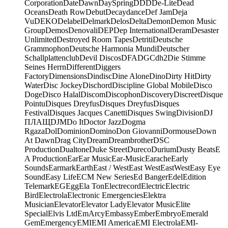
Corporation
Date
Dawn
DaySpring
DDD
De-Lite
Dead
Oceans
Death Row
Debut
Decaydance
Def Jam
Deja
Vu
DEKO
Delabel
Delmark
Delos
Delta
Demon
Demon Music
Group
Demos
Denovali
DEP
Dep International
Deram
Desaster
Unlimited
Destroyed Room Tapes
Detriti
Deutsche
Grammophon
Deutsche Harmonia Mundi
Deutscher
Schallplattenclub
Devil Discos
DFA
DGC
dh2
Die Stimme
Seines Herrn
Different
Diggers
Factory
Dimensions
Dindisc
Dine Alone
Dino
Dirty Hit
Dirty
Water
Disc Jockey
Dischord
Discipline Global Mobile
Disco
Doge
Disco Halal
Discom
Discophon
Discovery
Discreet
Disque
Pointu
Disques Dreyfus
Disques Dreyfus
Disques
Festival
Disques Jacques Canetti
Disques Swing
Division
DJ
ПЛАЩ
DJM
Do It
Doctor Jazz
Dogma
Rgaza
Dol
Dominion
Domino
Don Giovanni
Dormouse
Down
At Dawn
Drag City
Dream
Dreambrother
DSC
Production
Dualtone
Duke Street
Dureco
Durium
Dusty Beats
E
A Production
Ear
Ear Music
Ear-Music
Earache
Early
Sounds
Earmark
Earth
East / West
East West
EastWest
Easy Eye
Sound
Easy Life
ECM New Series
Ed Banger
Edel
Edition
Telemark
EG
Egg
Ela Ton
Electrecord
Electric
Electric
Bird
Electrola
Electronic Emergencies
Elektra
Musician
Elevator
Elevator Lady
Elevator Music
Elite
Special
Elvis Ltd
EmArcy
Embassy
Ember
Embryo
Emerald
Gem
Emergency
EMI
EMI America
EMI Electrola
EMI-