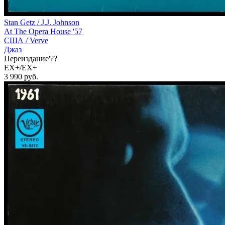
Stan Getz / J.J. Johnson
At The Opera House '57
США /
Verve
Джаз
Переиздание'??
EX+/EX+
3 990
руб.