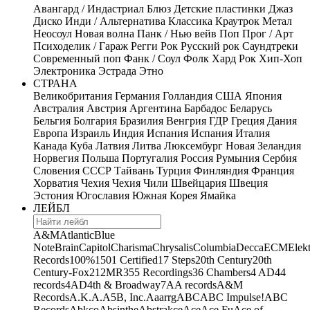
Авангард / Индастриал
Блюз
Детские пластинки
Джаз
Диско
Инди / Альтернатива
Классика
Краутрок
Метал
Неосоул
Новая волна
Панк / Нью вейв
Поп
Прог / Арт
Психоделик / Гараж
Регги
Рок
Русский рок
Саундтреки
Современный поп
Фанк / Соул
Фолк
Хард Рок
Хип-Хоп
Электроника
Эстрада
Этно
СТРАНА
Великобритания
Германия
Голландия
США
Япония
Австралия
Австрия
Аргентина
Барбадос
Беларусь
Бельгия
Болгария
Бразилия
Венгрия
ГДР
Греция
Дания
Европа
Израиль
Индия
Испания
Испания
Италия
Канада
Куба
Латвия
Литва
Люксембург
Новая Зеландия
Норвегия
Польша
Португалия
Россия
Румыния
Сербия
Словения
СССР
Тайвань
Турция
Финляндия
Франция
Хорватия
Чехия
Чехия
Чили
Швейцария
Швеция
Эстония
Югославия
Южная Корея
Ямайка
ЛЕЙБЛ
A&M
Atlantic
Blue
Note
Brain
Capitol
Charisma
Chrysalis
Columbia
Decca
ECM
Elek
Records
100%
1501 Certified
17 Steps
20th Century
20th
Century-Fox
21
2MR
355 Recordings
36 Chambers
4 AD
44
records
4AD
4th & Broadway
7A
A records
A&M
Records
A.K.A.
A5B, Inc.
Aaarrg
ABC
ABC Impulse!
ABC
Records
Abkco
Absinthe
Abstrakce
Ace
Ace Fu
Ace of