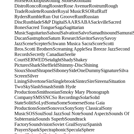
Horse
Rocktopus
Rolling Stones
Romuald
Distro
Ronco
Rong
Rooster
Rose Avenue
Rostrum
Rough
Trade
Roulette
Rounder
Royal Music
RSO
Ruf
Ruff
Ryders
Rumble
Run Out Groove
Runt
Russian
Disc
Rustblade
S&P Digital
SAAR
SABA
Sackville
Sacred
Bones
Sacred Tongue
Saga
Sagittarian
Music
Saguitarius
Salsoul
Salvation
Salvo
Samadhisound
Samurai
Ducan
Sastruphon
Saturn Research
Savitor
Savoy
Savoy
Jazz
Scene
Scepter
Schwann Musica Sacra
Score
Scotti
Bros.
Scotti Brothers
Screaming Apple
Sea Breeze Jazz
Second
Records
Secretly Canadian
Seelie
Court
SERWED
Setalight
Shady
Shakey
Pictures
Shark
Sheffield
Shimmy-Disc
Shining
Sioux
Shout
Shrapnel
Siboney
SideOneDummy
Signature
Silva
Screen
Silver
Lining
Silvertone
Sin
Singlebrook
Sintez
Sire
Sireena
Situation
Two
Sky
Slash
Smash
Smith Hyde
Productions
Smithsonian
Smoky Mary Phonograph
Company
SMS
SNC
So Recordings
Solar
Solid
State
Soliti
SoLyd
Soma
Some
Somerset
Sona Gaia
Productions
Sonet
Sonovox
Sony
Sony Classical
Sony
Music
SOS
Soul
Soul Jazz
Soul Note
Sound Aspects
Sounds Of
Subterrania
Sounds Superb
Soundtrack
Factory
Soundvision
Soviet Grail
Soyuz
Spanish
Prayers
Spark
Spectraphonic
Specula
Sphere