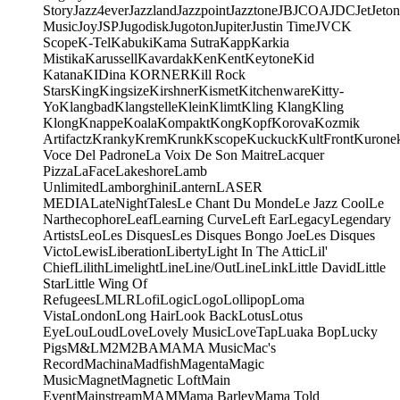
Story
Jazz4ever
Jazzland
Jazzpoint
Jazztone
JB
JCOA
JDC
Jet
Jeton
Music
Joy
JSP
Jugodisk
Jugoton
Jupiter
Justin Time
JVC
K
Scope
K-Tel
Kabuki
Kama Sutra
Kapp
Karkia
Mistika
Karussell
Kavardak
Ken
Kent
Keytone
Kid
Katana
KIDina KORNER
Kill Rock
Stars
King
Kingsize
Kirshner
Kismet
Kitchenware
Kitty-
Yo
Klangbad
Klangstelle
Klein
Klimt
Kling Klang
Kling
Klong
Knappe
Koala
Kompakt
Kong
Kopf
Korova
Kozmik
Artifactz
Kranky
Krem
Krunk
Kscope
Kuckuck
KultFront
Kurone
Voce Del Padrone
La Voix De Son Maitre
Lacquer
Pizza
LaFace
Lakeshore
Lamb
Unlimited
Lamborghini
Lantern
LASER
MEDIA
LateNightTales
Le Chant Du Monde
Le Jazz Cool
Le
Narthecophore
Leaf
Learning Curve
Left Ear
Legacy
Legendary
Artists
Leo
Les Disques
Les Disques Bongo Joe
Les Disques
Victo
Lewis
Liberation
Liberty
Light In The Attic
Lil'
Chief
Lilith
Limelight
Line
Line/OutLine
Link
Little David
Little
Star
Little Wing Of
Refugees
LMLR
Lofi
Logic
Logo
Lollipop
Loma
Vista
London
Long Hair
Look Back
Lotus
Lotus
Eye
Lou
Loud
Love
Lovely Music
LoveTap
Luaka Bop
Lucky
Pigs
M&L
M2
M2BA
MA
MA Music
Mac's
Record
Machina
Madfish
Magenta
Magic
Music
Magnet
Magnetic Loft
Main
Event
Mainstream
MAM
Mama Barley
Mama Told