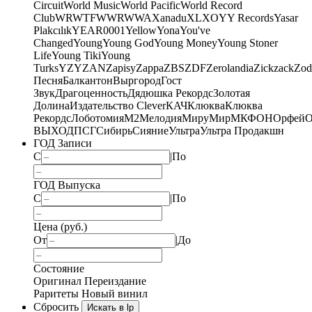
Circuit
World Music
World Pacific
World Record
Club
WRWTFWWR
WWA
Xanadu
XL
XO
Y
Y Records
Yasar
Plakcılık
YEAR0001
Yellow
Yona
You've
Changed
Young
Young God
Young Money
Young Stoner
Life
Young Tiki
Young
Turks
YZY
ZAN
Zapisy
Zappa
ZBS
ZDF
Zerolandia
Zickzack
Zod
Песня
Балкантон
Выргород
Гост
Звук
Драгоценность
Дядюшка Рекордс
Золотая
Долина
Издательство Clever
КАЧ
Клюква
Клюква
Рекордс
Лоботомия
М2
Мелодия
МируМир
МКФОН
Орфей
О
ВЫХОД
ПСГ
Сибирь
Сияние
Ультра
Ультра Продакшн
ГОД Записи
С
|
По
ГОД Выпуска
С
|
По
Цена (руб.)
От
|
До
Состояние
Оригинал
Переиздание
Раритеты
Новый винил
Сбросить
Искать в lp