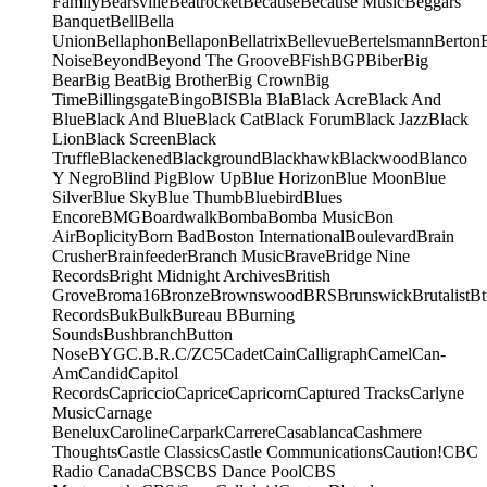
Family
Bearsville
Beatrocket
Because
Because Music
Beggars
Banquet
Bell
Bella
Union
Bellaphon
Bellapon
Bellatrix
Bellevue
Bertelsmann
Berton
Noise
Beyond
Beyond The Groove
BFish
BGP
Biber
Big
Bear
Big Beat
Big Brother
Big Crown
Big
Time
Billingsgate
Bingo
BIS
Bla Bla
Black Acre
Black And
Blue
Black And Blue
Black Cat
Black Forum
Black Jazz
Black
Lion
Black Screen
Black
Truffle
Blackened
Blackground
Blackhawk
Blackwood
Blanco
Y Negro
Blind Pig
Blow Up
Blue Horizon
Blue Moon
Blue
Silver
Blue Sky
Blue Thumb
Bluebird
Blues
Encore
BMG
Boardwalk
Bomba
Bomba Music
Bon
Air
Boplicity
Born Bad
Boston International
Boulevard
Brain
Crusher
Brainfeeder
Branch Music
Brave
Bridge Nine
Records
Bright Midnight Archives
British
Grove
Broma16
Bronze
Brownswood
BRS
Brunswick
Brutalist
Bt
Records
Buk
Bulk
Bureau B
Burning
Sounds
Bushbranch
Button
Nose
BYG
C.B.R.
C/Z
C5
Cadet
Cain
Calligraph
Camel
Can-
Am
Candid
Capitol
Records
Capriccio
Caprice
Capricorn
Captured Tracks
Carlyne
Music
Carnage
Benelux
Caroline
Carpark
Carrere
Casablanca
Cashmere
Thoughts
Castle Classics
Castle Communications
Caution!
CBC
Radio Canada
CBS
CBS Dance Pool
CBS