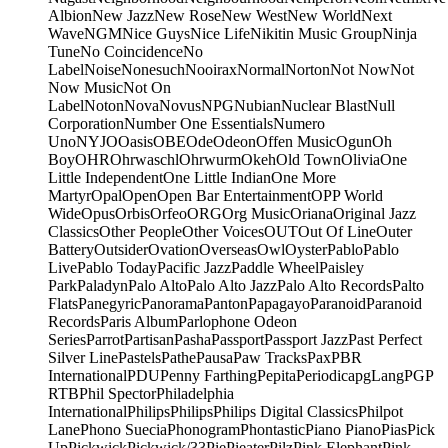
Albion
New Jazz
New Rose
New West
New World
Next
Wave
NGM
Nice Guys
Nice Life
Nikitin Music Group
Ninja
Tune
No Coincidence
No
Label
Noise
Nonesuch
Nooirax
Normal
Norton
Not Now
Not
Now Music
Not On
Label
Noton
Nova
Novus
NPG
Nubian
Nuclear Blast
Null
Corporation
Number One Essentials
Numero
Uno
NYJO
Oasis
OBE
Ode
Odeon
Offen Music
Ogun
Oh
Boy
OHR
Ohrwaschl
Ohrwurm
Okeh
Old Town
Olivia
One
Little Independent
One Little Indian
One More
Martyr
Opal
Open
Open Bar Entertainment
OPP World
Wide
Opus
Orbis
Orfeo
ORG
Org Music
Oriana
Original Jazz
Classics
Other People
Other Voices
OUT
Out Of Line
Outer
Battery
Outsider
Ovation
Overseas
Owl
Oyster
Pablo
Pablo
Live
Pablo Today
Pacific Jazz
Paddle Wheel
Paisley
Park
Paladyn
Palo Alto
Palo Alto Jazz
Palo Alto Records
Palto
Flats
Panegyric
Panorama
Panton
Papagayo
Paranoid
Paranoid
Records
Paris Album
Parlophone Odeon
Series
Parrot
Partisan
Pasha
Passport
Passport Jazz
Past Perfect
Silver Line
Pastels
Pathe
Pausa
Paw Tracks
Pax
PBR
International
PDU
Penny Farthing
Pepita
Periodica
pgLang
PGP
RTB
Phil Spector
Philadelphia
International
Philips
Philips
Philips Digital Classics
Philpot
Lane
Phono Suecia
Phonogram
Phontastic
Piano Piano
Pias
Pick
Up
Pickwick
Pickwick/33
Pie
Pieater
Pilz
Pink Elephant
Pink