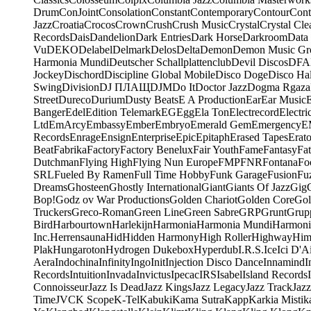
Drum
ConJoint
Consolation
Constant
Contemporary
Contour
Cont
Jazz
Croatia
Crocos
Crown
Crush
Crush Music
Crystal
Crystal Cle
Records
Dais
Dandelion
Dark Entries
Dark Horse
Darkroom
Data
Vu
DEKO
Delabel
Delmark
Delos
Delta
Demon
Demon Music Gr
Harmonia Mundi
Deutscher Schallplattenclub
Devil Discos
DFA
Jockey
Dischord
Discipline Global Mobile
Disco Doge
Disco Hal
Swing
Division
DJ ПЛАЩ
DJM
Do It
Doctor Jazz
Dogma Rgaza
Street
Dureco
Durium
Dusty Beats
E A Production
Ear
Ear Music
Banger
Edel
Edition Telemark
EG
Egg
Ela Ton
Electrecord
Electri
Ltd
EmArcy
Embassy
Ember
Embryo
Emerald Gem
Emergency
E
Records
Enrage
Ensign
Enterprise
Epic
Epitaph
Erased Tapes
Erat
Beat
Fabrika
Factory
Factory Benelux
Fair Youth
Fame
Fantasy
Fa
Dutchman
Flying High
Flying Nun Europe
FMP
FNR
Fontana
Fo
SRL
Fueled By Ramen
Full Time Hobby
Funk Garage
Fusion
Fu
Dreams
Ghosteen
Ghostly International
Giant
Giants Of Jazz
Gig
Bop!
Godz ov War Productions
Golden Chariot
Golden Core
Gol
Truckers
Greco-Roman
Green Line
Green Sabre
GRP
Grunt
Grupp
Bird
Harbourtown
Harlekijn
Harmonia
Harmonia Mundi
Harmoni
Inc.
Herrensauna
Hid
Hidden Harmony
High Roller
Highway
Him
Plak
Hungaroton
Hydrogen Dukebox
Hyperdub
I.R.S.
Ice
Ici D'Ai
Aera
Indochina
Infinity
Ingo
Init
Injection Disco Dance
Innamind
I
Records
Intuition
Invada
Invictus
Ipecac
IRS
Isabel
Island Records
Connoisseur
Jazz Is Dead
Jazz Kings
Jazz Legacy
Jazz Track
Jazz
Time
JVC
K Scope
K-Tel
Kabuki
Kama Sutra
Kapp
Karkia Mistik