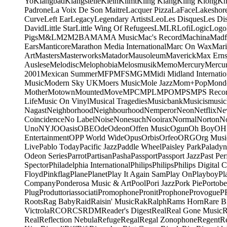
Yo
Klangbad
Klangstelle
Klein
Klimt
Kling Klang
Kling Klong
Kn
Padrone
La Voix De Son Maitre
Lacquer Pizza
LaFace
Lakeshor
Curve
Left Ear
Legacy
Legendary Artists
Leo
Les Disques
Les Di
David
Little Star
Little Wing Of Refugees
LMLR
Lofi
Logic
Logo
Pigs
M&L
M2
M2BA
MA
MA Music
Mac's Record
Machina
Madf
Ears
Manticore
Marathon Media International
Marc On Wax
Mari
Art
Masters
Masterworks
Matador
Mausoleum
Maverick
Max Erns
Auslese
Melodisc
Melophobia
Melosmusik
Memo
Mercury
Mercu
2001
Mexican Summer
MFP
MFS
MGM
Midi
Midland Internatio
Music
Modern Sky UK
Moers Music
Mole Jazz
Mom+Pop
Mond
Mother
Motown
Mounted
Move
MPC
MPL
MPO
MPS
MPS Recor
Life
Music On Vinyl
Musical Tragedies
Musicbank
Musicismusic
Nagast
Neighborhood
Neighbourhood
Nemperor
Neon
Netflix
Ne
Coincidence
No Label
Noise
Nonesuch
Nooirax
Normal
Norton
N
Uno
NYJO
Oasis
OBE
Ode
Odeon
Offen Music
Ogun
Oh Boy
OH
Entertainment
OPP World Wide
Opus
Orbis
Orfeo
ORG
Org Musi
Live
Pablo Today
Pacific Jazz
Paddle Wheel
Paisley Park
Paladyn
Odeon Series
Parrot
Partisan
Pasha
Passport
Passport Jazz
Past Per
Spector
Philadelphia International
Philips
Philips
Philips Digital C
Floyd
Pinkflag
Plane
Planet
Play It Again Sam
Play On
Playboy
Pl
Company
Ponderosa Music & Art
Pool
Pori Jazz
Pork Pie
Portobe
Plug
Produttoriassociati
Promophone
Pronit
Prophone
Provogue
P
Roots
Rag Baby
Raid
Raisin' Music
Rak
Ralph
Rams Horn
Rare B
Victrola
RCO
RCS
RDM
Reader's Digest
Real
Real Gone Music
R
Real
Reflection Nebula
Refuge
Regal
Regal Zonophone
Regent
R