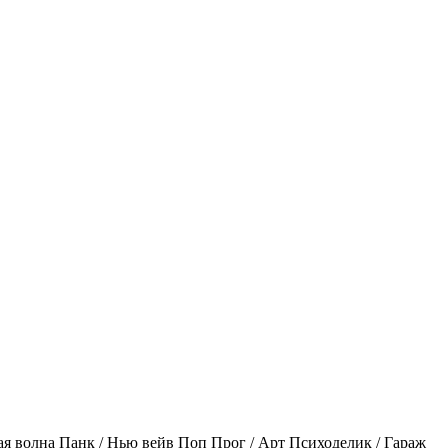
ая волна
Панк / Нью вейв
Поп
Прог / Арт
Психоделик / Гараж