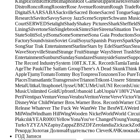
King
Ricordi
Riff
Rift
Rimaphon
Riot Games
Ripple
Rise
Riverside
Distro
Ronco
Rong
Rooster
Rose Avenue
Rostrum
Rough Trade
Ro
Digital
SAAR
SABA
Sackville
Sacred Bones
Sacred Tongue
Sag
Research
Savitor
Savoy
Savoy Jazz
Scene
Scepter
Schwann Music
Court
SERWED
Setalight
Shady
Shakey Pictures
Shark
Sheffield
S
Lining
Silvertone
Sin
Singlebrook
Sintez
Sire
Sireena
Situation Tw
State
Soliti
SoLyd
Soma
Some
Somerset
Sona Gaia Productions
So
Factory
Soundvision
Soviet Grail
Soyuz
Spanish Prayers
Spark
Sp
Song
Star Trak Entertainment
Starline
Stars by Edel
Start
Stax
Ste
Wave
Storyville
Strand
Strange Fruit
Strange Ways
Street Trash
St
Entertainment
Sunburst
Sunday
Sundazed
Sunnyside
Sunset
Suppo
The Record Industry
System 108
T.K.
T.K. Records
Tamla
Tamla
Age
The Pauki
The Saifam Group
There's A Dead Skunk
Think 
Apple
Tjumy
Tomato
Tommy Boy
Tonpress
Tonzonen
Too Pure
T
Places
Transatlantic
Transgressive
Trianon
Trikont-Unsere Stimm
Metal
Ulitka
Ultraphone
Ulysse
UMC
UMe
Uni
UNI Records
Unic
Music
Unlimited Gold
Upfront
Urbanoid Lab
Utopia
V180
V2
Van
Peril
Ventipax
Venture
Venus
Verabra
Veriton
Verne
Verve
Victor
Vi
Disney
War Child
Warner Bros.
Warner Bros. Records
Warner Cl
Release Whatever The Fuck We Want
We The Best
WEA
Weird
Mil
Wind
Windham Hill
Wing
Wooden Nickel
World
World Circui
Plakcılık
YEAR0001
Yellow
Yona
You've Changed
Young
Young
Turks
YZY
ZAN
Zapisy
Zappa
ZBS
ZDF
Zerolandia
Zickzack
Zod
Рекордс
Золотая Долина
Издательство Clever
КАЧ
Клюква
К
ГОД Записи