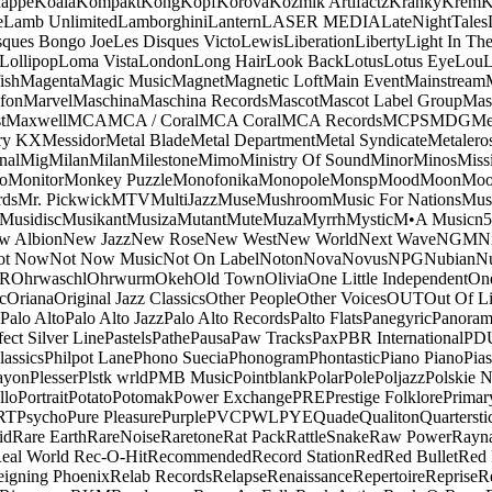
appe
Koala
Kompakt
Kong
Kopf
Korova
Kozmik Artifactz
Kranky
Krem
K
e
Lamb Unlimited
Lamborghini
Lantern
LASER MEDIA
LateNightTales
sques Bongo Joe
Les Disques Victo
Lewis
Liberation
Liberty
Light In The
Lollipop
Loma Vista
London
Long Hair
Look Back
Lotus
Lotus Eye
Lou
ish
Magenta
Magic Music
Magnet
Magnetic Loft
Main Event
Mainstream
fon
Marvel
Maschina
Maschina Records
Mascot
Mascot Label Group
Mas
t
Maxwell
MCA
MCA / Coral
MCA Coral
MCA Records
MCPS
MDG
Me
ry KX
Messidor
Metal Blade
Metal Department
Metal Syndicate
Metalero
nal
Mig
Milan
Milan
Milestone
Mimo
Ministry Of Sound
Minor
Minos
Miss
o
Monitor
Monkey Puzzle
Monofonika
Monopole
Monsp
Mood
Moon
Moo
ds
Mr. Pickwick
MTV
MultiJazz
Muse
Mushroom
Music For Nations
Musi
Musidisc
Musikant
Musiza
Mutant
Mute
Muza
Myrrh
Mystic
M•A Music
n
w Albion
New Jazz
New Rose
New West
New World
Next Wave
NGM
N
ot Now
Not Now Music
Not On Label
Noton
Nova
Novus
NPG
Nubian
Nu
R
Ohrwaschl
Ohrwurm
Okeh
Old Town
Olivia
One Little Independent
One
c
Oriana
Original Jazz Classics
Other People
Other Voices
OUT
Out Of L
Palo Alto
Palo Alto Jazz
Palo Alto Records
Palto Flats
Panegyric
Panora
fect Silver Line
Pastels
Pathe
Pausa
Paw Tracks
Pax
PBR International
PD
lassics
Philpot Lane
Phono Suecia
Phonogram
Phontastic
Piano Piano
Pias
ayon
Plesser
Plstk wrld
PMB Music
Pointblank
Polar
Pole
Poljazz
Polskie N
llo
Portrait
Potato
Potomak
Power Exchange
PRE
Prestige Folklore
Primar
RT
Psycho
Pure Pleasure
Purple
PVC
PWL
PYE
Quade
Qualiton
Quartersti
id
Rare Earth
RareNoise
Raretone
Rat Pack
RattleSnake
Raw Power
Rayn
eal World
Rec-O-Hit
Recommended
Record Station
Red
Red Bullet
Red 
eigning Phoenix
Relab Records
Relapse
Renaissance
Repertoire
Reprise
R