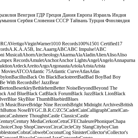
разилия
Венгрия
ГДР
Греция
Дания
Европа
Израиль
Индия
умыния
Сербия
Словения
СССР
Тайвань
Турция
Финляндия
e
RCA
Vertigo
Virgin
Warner
10
10 Records
100%
1501 Certified
17
ords
A.K.A.
A5B, Inc.
Aaarrg
ABC
ABC Impulse!
ABC
ni Musicali
Ahorn
Aircheology
Akarma
Ala
Aladin
Alien
Aliso
Aliso
mpex Records
Amulet
Anchor
Anchor Lights
Angel
Angelo
Annapurna
uktion
Ardeck
Areito
Argo
Argonauta
Ariola
Arista
Arista
 Movies
ATCO
Atlantic 75
Atlantic Curve
Atlas
Atlas
bylon
Bacillus
Back On Black
Backstreet
Bad
Bad Boy
Bad Boy
Be With Records
Be! Jazz
Bear
Berton
Beserkley
Bethlehem
Better Noise
Beyond
Beyond The
ack And Blue
Black Cat
Black Forum
Black Jazz
Black Lion
Black
lver
Blue Sky
Blue Thumb
Bluebird
Blues
ch Music
Brave
Bridge Nine Records
Bright Midnight Archives
British
ch
Button Nose
BYG
C.B.R.
C/Z
C5
Cadet
Cain
Calligraph
Camel
Can-
anca
Cashmere Thoughts
Castle Classics
Castle
entury
Century Media
Cerkon
Cetra
CFE
ChaleurePhonique
Chapa
Choice
Chop Shop
Cinevox
Circa
Circle
City Slang
Cityboy
Clan
blestone
Cobra
Cobweb
Coconut
Cog Sinister
Collector's
Collector's
d
Concord Bicycle
Concord Jazz
Concorde
Congo