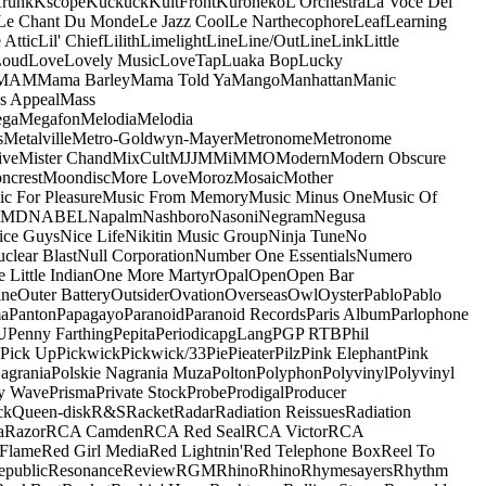
runk
Kscope
Kuckuck
KultFront
Kuroneko
L'Orchestra
La Voce Del
Le Chant Du Monde
Le Jazz Cool
Le Narthecophore
Leaf
Learning
 Attic
Lil' Chief
Lilith
Limelight
Line
Line/OutLine
Link
Little
Loud
Love
Lovely Music
LoveTap
Luaka Bop
Lucky
MAM
Mama Barley
Mama Told Ya
Mango
Manhattan
Manic
s Appeal
Mass
ga
Megafon
Melodia
Melodia
s
Metalville
Metro-Goldwyn-Mayer
Metronome
Metronome
ive
Mister Chand
MixCult
MJJ
MMi
MMO
Modern
Modern Obscure
ncrest
Moondisc
More Love
Moroz
Mosaic
Mother
c For Pleasure
Music From Memory
Music Minus One
Music Of
5MD
NABEL
Napalm
Nashboro
Nasoni
Negram
Negusa
ice Guys
Nice Life
Nikitin Music Group
Ninja Tune
No
clear Blast
Null Corporation
Number One Essentials
Numero
 Little Indian
One More Martyr
Opal
Open
Open Bar
ine
Outer Battery
Outsider
Ovation
Overseas
Owl
Oyster
Pablo
Pablo
ma
Panton
Papagayo
Paranoid
Paranoid Records
Paris Album
Parlophone
U
Penny Farthing
Pepita
Periodica
pgLang
PGP RTB
Phil
Pick Up
Pickwick
Pickwick/33
Pie
Pieater
Pilz
Pink Elephant
Pink
agrania
Polskie Nagrania Muza
Polton
Polyphon
Polyvinyl
Polyvinyl
y Wave
Prisma
Private Stock
Probe
Prodigal
Producer
ck
Queen-disk
R&S
Racket
Radar
Radiation Reissues
Radiation
a
Razor
RCA Camden
RCA Red Seal
RCA Victor
RCA
Flame
Red Girl Media
Red Lightnin'
Red Telephone Box
Reel To
epublic
Resonance
Review
RGM
Rhino
Rhino
Rhymesayers
Rhythm