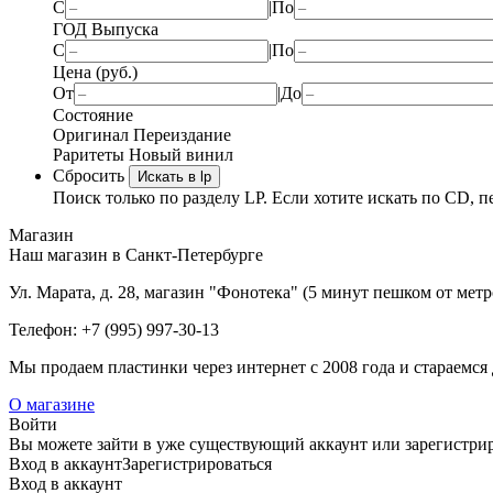
С
|
По
ГОД Выпуска
С
|
По
Цена (руб.)
От
|
До
Состояние
Оригинал
Переиздание
Раритеты
Новый винил
Сбросить
Искать в lp
Поиск только по разделу LP. Если хотите искать по CD, п
Магазин
Наш магазин в Санкт-Петербурге
Ул. Марата, д. 28, магазин "Фонотека" (5 минут пешком от мет
Телефон: +7 (995) 997-30-13
Мы продаем пластинки через интернет c 2008 года и стараемся 
О магазине
Войти
Вы можете зайти в уже существующий аккаунт или зарегистриро
Вход
в аккаунт
Зарегистрироваться
Вход
в аккаунт