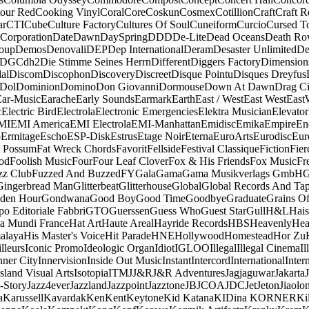
our Red
Cooking Vinyl
Coral
Core
Coskun
Cosmex
Cotillion
Craft
Craft R
ar
CTI
Cube
Culture Factory
Cultures Of Soul
Cuneiform
Curcio
Cursed T
 Corporation
Date
Dawn
DaySpring
DDD
De-Lite
Dead Oceans
Death R
oup
Demos
Denovali
DEP
Dep International
Deram
Desaster Unlimited
De
DGC
dh2
Die Stimme Seines Herrn
Different
Diggers Factory
Dimension
al
Discom
Discophon
Discovery
Discreet
Disque Pointu
Disques Dreyfus
Dol
Dominion
Domino
Don Giovanni
Dormouse
Down At Dawn
Drag Ci
Ear-Music
Earache
Early Sounds
Earmark
Earth
East / West
East West
East
c
Electric Bird
Electrola
Electronic Emergencies
Elektra Musician
Elevator
MI
EMI America
EMI Electrola
EMI-Manhattan
Emidisc
Emika
Empire
En
o
Ermitage
Escho
ESP-Disk
Estrus
Etage Noir
Eterna
EuroArts
Eurodisc
Eur
t Possum
Fat Wreck Chords
Favorit
Fellside
Festival Classique
Fiction
Fier
od
Foolish Music
Four
Four Leaf Clover
Fox & His Friends
Fox Music
Fr
zz Club
Fuzzed And Buzzed
FY
Gala
Gama
Gama Musikverlags GmbH
Gingerbread Man
Glitterbeat
Glitterhouse
Global
Global Records And Ta
den Hour
Gondwana
Good Boy
Good Time
Goodbye
Graduate
Grains O
o Editoriale Fabbri
GTO
Guerssen
Guess Who
Guest Star
Gull
H&L
Hais
a Mundi France
Hat Art
Haute Areal
Hayride Records
HBS
Heavenly
Hea
alaya
His Master's Voice
Hit Parade
HNE
Hollywood
Homestead
Hor Zu
lleurs
Iconic Promo
Ideologic Organ
Idiot
IGLOO
Illegal
Illegal Cinema
Il
nner City
Innervision
Inside Out Music
Instant
Intercord
International
Inter
Island Visual Arts
Isotopia
ITM
J
J&R
J&R Adventures
Jagjaguwar
Jakarta
-Story
Jazz4ever
Jazzland
Jazzpoint
Jazztone
JB
JCOA
JDC
Jet
Jeton
Jiaolo
a
Karussell
Kavardak
Ken
Kent
Keytone
Kid Katana
KIDina KORNER
Ki