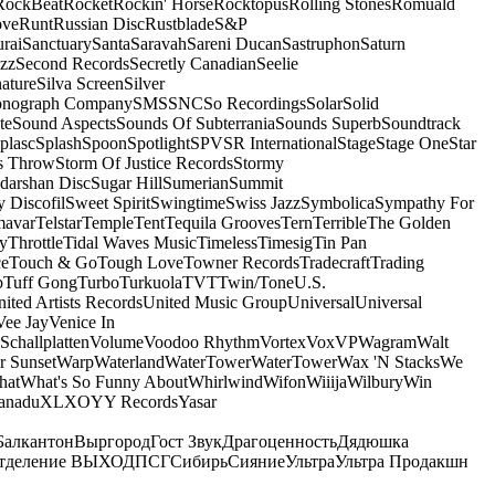
RockBeat
Rocket
Rockin' Horse
Rocktopus
Rolling Stones
Romuald
ove
Runt
Russian Disc
Rustblade
S&P
rai
Sanctuary
Santa
Saravah
Sareni Ducan
Sastruphon
Saturn
azz
Second Records
Secretly Canadian
Seelie
ature
Silva Screen
Silver
onograph Company
SMS
SNC
So Recordings
Solar
Solid
te
Sound Aspects
Sounds Of Subterrania
Sounds Superb
Soundtrack
plasc
Splash
Spoon
Spotlight
SPV
SR International
Stage
Stage One
Star
s Throw
Storm Of Justice Records
Stormy
darshan Disc
Sugar Hill
Sumerian
Summit
 Discofil
Sweet Spirit
Swingtime
Swiss Jazz
Symbolica
Sympathy For
mavar
Telstar
Temple
Tent
Tequila Grooves
Tern
Terrible
The Golden
ey
Throttle
Tidal Waves Music
Timeless
Timesig
Tin Pan
ce
Touch & Go
Tough Love
Towner Records
Tradecraft
Trading
b
Tuff Gong
Turbo
Turkuola
TVT
Twin/Tone
U.S.
ited Artists Records
United Music Group
Universal
Universal
Vee Jay
Venice In
Schallplatten
Volume
Voodoo Rhythm
Vortex
Vox
VP
Wagram
Walt
r Sunset
Warp
Waterland
WaterTower
WaterTower
Wax 'N Stacks
We
hat
What's So Funny About
Whirlwind
Wifon
Wiiija
Wilbury
Win
anadu
XL
XO
Y
Y Records
Yasar
Балкантон
Выргород
Гост Звук
Драгоценность
Дядюшка
тделение ВЫХОД
ПСГ
Сибирь
Сияние
Ультра
Ультра Продакшн