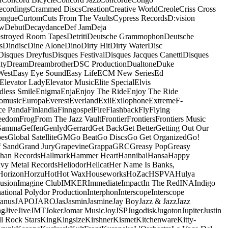
ecordings
Crammed Discs
Creation
Creative World
Creole
Criss Cross
ongue
Curtom
Cuts From The Vaults
Cypress Records
D:vision
ow
Debut
Decaydance
Def Jam
Deja
stroyed Room Tapes
Detriti
Deutsche Grammophon
Deutsche
s
Dindisc
Dine Alone
Dino
Dirty Hit
Dirty Water
Disc
Disques Dreyfus
Disques Festival
Disques Jacques Canetti
Disques
ty
Dream
Dreambrother
DSC Production
Dualtone
Duke
West
Easy Eye Sound
Easy Life
ECM New Series
Ed
Elevator Lady
Elevator Music
Elite Special
Elvis
dless Smile
Enigma
Enja
Enjoy The Ride
Enjoy The Ride
omusic
Europa
Everest
Everland
Exil
Exilophone
Extreme
F-
ce Panda
Finlandia
Finngospel
Fire
Flashback
Fly
Flying
eedom
Frog
From The Jazz Vault
Frontier
Frontiers
Frontiers Music
Gamma
Geffen
Genlyd
Gerrard
Get Back
Get Better
Getting Out Our
pes
Global Satellite
GM
Go Beat
Go Discs
Go Get Organized
Go!
f Sand
Grand Jury
Grapevine
Grappa
GRC
Greasy Pop
Greasy
han Records
Hallmark
Hammer Heart
Hannibal
Hansa
Happy
vy Metal Records
Heliodor
Hellcat
Her Name Is Banks,
Horizon
Horzu
Hot
Hot Wax
Houseworks
HoZac
HSPVA
Hulya
lusion
Imagine Club
IMKER
Immediate
Impact
In The Red
INA
Indigo
national Polydor Production
Interphon
Interscope
Interscope
Janus
JAPO
JARO
Jas
Jasmin
Jasmine
Jay Boy
Jazz & Jazz
Jazz
ng
Jive
Jive
JMT
Joker
Jomar Music
Joy
JSP
Jugodisk
Jugoton
Jupiter
Justin
ll Rock Stars
King
Kingsize
Kirshner
Kismet
Kitchenware
Kitty-