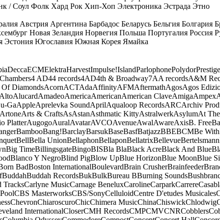
к / Соул
Фолк
Хард Рок
Хип-Хоп
Электроника
Эстрада
Этно
ралия
Австрия
Аргентина
Барбадос
Беларусь
Бельгия
Болгария
Б
сембург
Новая Зеландия
Норвегия
Польша
Португалия
Россия
Р
я
Эстония
Югославия
Южная Корея
Ямайка
ia
Decca
ECM
Elektra
Harvest
Impulse!
Island
Parlophone
Polydor
Prestig
 Chambers
4 AD
44 records
4AD
4th & Broadway
7A
A records
A&M Rec
 Of Diamonds
Acorn
ACT
Ada
Affinity
AFM
Aftermath
Agos
Agos Edizio
Alto
Alucard
Amadeo
America
American
American Clave
Amiga
Ampex
A
u-Ga
Apple
Aprelevka Sound
April
Aqualoop Records
ARC
Archiv Prod
Artone
Arts & Crafts
As
Astan
Asthmatic Kitty
Astralwerk
Asylum
At The
o Platter
Augogo
Aural
Avatar
AVCO
Avenue
Awal
Aware
Axis
B. Free
Ba
anger
Bamboo
Bang!
Barclay
Barsuk
Base
Basf
Batjazz
BBE
BCM
Be With
nquet
Bell
Bella Union
Bellaphon
Bellapon
Bellatrix
Bellevue
Bertelsmann
wn
Big Time
Billingsgate
Bingo
BIS
Bla Bla
Black Acre
Black And Blue
Bl
ood
Blanco Y Negro
Blind Pig
Blow Up
Blue Horizon
Blue Moon
Blue Si
Born Bad
Boston International
Boulevard
Brain Crusher
Brainfeeder
Bran
f
Buddah
Buddah Records
Buk
Bulk
Bureau B
Burning Sounds
Bushbran
d Tracks
Carlyne Music
Carnage Benelux
Caroline
Carpark
Carrere
Casabl
Pool
CBS Masterworks
CBS/Sony
Celluloid
Centre D'etudes Musicales
C
ess
Chevron
Chiaroscuro
Chic
Chimera Music
China
Chiswick
Chlodwig
eveland International
Closer
CMH Records
CMP
CMV
CNR
Cobblers
Cob
s
Columbia Odyssey
Commodore
Compost
Concept
Concert Hall
Concor