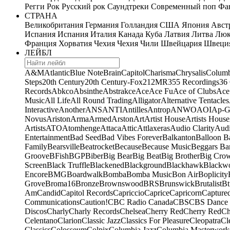
Регги
Рок
Русский рок
Саундтреки
Современный поп
Фан
СТРАНА
Великобритания
Германия
Голландия
США
Япония
Авст
Испания
Испания
Италия
Канада
Куба
Латвия
Литва
Люк
Франция
Хорватия
Чехия
Чехия
Чили
Швейцария
Швеци
ЛЕЙБЛ
A&M
Atlantic
Blue Note
Brain
Capitol
Charisma
Chrysalis
Columb
Steps
20th Century
20th Century-Fox
21
2MR
355 Recordings
36
Records
Abkco
Absinthe
Abstrakce
Ace
Ace Fu
Ace of Clubs
Ace
Music
All Life
All Round Trading
Alligator
Alternative Tentacles
Interactive
Another
ANS
ANTI
Antilles
Antrop
ANWO
AOI
Ap-G
Novus
Ariston
Arma
Armed
Arston
Art
Artist House
Artists House
Artists
ATO
Atomhenge
Attaca
Attic
Attlaxeras
Audio Clarity
Audi
Entertainment
Bad Seed
Bad Vibes Forever
Balkanton
Balloon B
Family
Bearsville
Beatrocket
Because
Because Music
Beggars Ba
Groove
BFish
BGP
Biber
Big Bear
Big Beat
Big Brother
Big Cro
Screen
Black Truffle
Blackened
Blackground
Blackhawk
Blackw
Encore
BMG
Boardwalk
Bomba
Bomba Music
Bon Air
Boplicity
Grove
Broma16
Bronze
Brownswood
BRS
Brunswick
Brutalist
Bt
Am
Candid
Capitol Records
Capriccio
Caprice
Capricorn
Capture
Communications
Caution!
CBC Radio Canada
CBS
CBS Dance 
Discos
Charly
Charly Records
Chelsea
Cherry Red
Cherry Red
Ch
Celentano
Clarion
Classic Jazz
Classics For Pleasure
Cleopatra
Cl
Classics
Colosseum
Colpix
Columbia Jazz
Columbia Masterwork