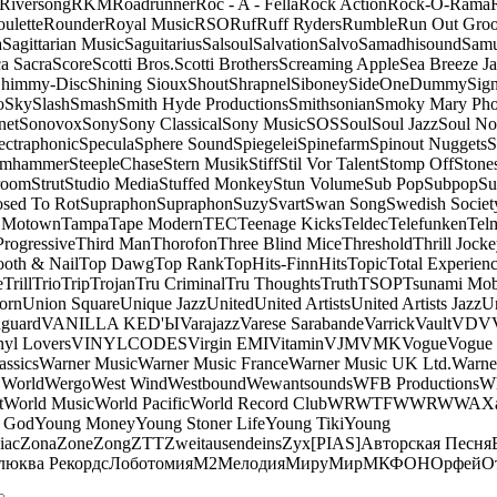
Riversong
RKM
Roadrunner
Roc - A - Fella
Rock Action
Rock-O-Rama
ulette
Rounder
Royal Music
RSO
Ruf
Ruff Ryders
Rumble
Run Out Gro
a
Sagittarian Music
Saguitarius
Salsoul
Salvation
Salvo
Samadhisound
Samu
a Sacra
Score
Scotti Bros.
Scotti Brothers
Screaming Apple
Sea Breeze J
himmy-Disc
Shining Sioux
Shout
Shrapnel
Siboney
SideOneDummy
Sign
o
Sky
Slash
Smash
Smith Hyde Productions
Smithsonian
Smoky Mary Ph
net
Sonovox
Sony
Sony Classical
Sony Music
SOS
Soul
Soul Jazz
Soul No
ectraphonic
Specula
Sphere Sound
Spiegelei
Spinefarm
Spinout Nuggets
S
amhammer
SteepleChase
Stern Musik
Stiff
Stil Vor Talent
Stomp Off
Stone
room
Strut
Studio Media
Stuffed Monkey
Stun Volume
Sub Pop
Subpop
Su
sed To Rot
Supraphon
Supraphon
Suzy
Svart
Swan Song
Swedish Society
 Motown
Tampa
Tape Modern
TEC
Teenage Kicks
Teldec
Telefunken
Tel
Progressive
Third Man
Thorofon
Three Blind Mice
Threshold
Thrill Jock
ooth & Nail
Top Dawg
Top Rank
TopHits-FinnHits
Topic
Total Experien
e
Trill
Trio
Trip
Trojan
Tru Criminal
Tru Thoughts
Truth
TSOP
Tsunami Mo
orn
Union Square
Unique Jazz
United
United Artists
United Artists Jazz
Un
guard
VANILLA KED'Ы
Varajazz
Varese Sarabande
Varrick
Vault
VDV
nyl Lovers
VINYLCODES
Virgin EMI
Vitamin
VJM
VMK
Vogue
Vogue 
assics
Warner Music
Warner Music France
Warner Music UK Ltd.
Warne
 World
Wergo
West Wind
Westbound
Wewantsounds
WFB Productions
W
t
World Music
World Pacific
World Record Club
WRWTFWWR
WWA
X
 God
Young Money
Young Stoner Life
Young Tiki
Young
iac
Zona
Zone
Zong
ZTT
Zweitausendeins
Zyx
[PIAS]
Авторская Песня
люква Рекордс
Лоботомия
М2
Мелодия
МируМир
МКФОН
Орфей
О