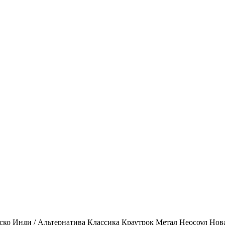
ско
Инди / Альтернатива
Классика
Краутрок
Метал
Неосоул
Нов