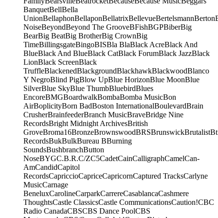
Family
Bearsville
Beatrocket
Because
Because Music
Beggars
Banquet
Bell
Bella
Union
Bellaphon
Bellapon
Bellatrix
Bellevue
Bertelsmann
Berton
Noise
Beyond
Beyond The Groove
BFish
BGP
Biber
Big
Bear
Big Beat
Big Brother
Big Crown
Big
Time
Billingsgate
Bingo
BIS
Bla Bla
Black Acre
Black And
Blue
Black And Blue
Black Cat
Black Forum
Black Jazz
Black
Lion
Black Screen
Black
Truffle
Blackened
Blackground
Blackhawk
Blackwood
Blanco
Y Negro
Blind Pig
Blow Up
Blue Horizon
Blue Moon
Blue
Silver
Blue Sky
Blue Thumb
Bluebird
Blues
Encore
BMG
Boardwalk
Bomba
Bomba Music
Bon
Air
Boplicity
Born Bad
Boston International
Boulevard
Brain
Crusher
Brainfeeder
Branch Music
Brave
Bridge Nine
Records
Bright Midnight Archives
British
Grove
Broma16
Bronze
Brownswood
BRS
Brunswick
Brutalist
Bt
Records
Buk
Bulk
Bureau B
Burning
Sounds
Bushbranch
Button
Nose
BYG
C.B.R.
C/Z
C5
Cadet
Cain
Calligraph
Camel
Can-
Am
Candid
Capitol
Records
Capriccio
Caprice
Capricorn
Captured Tracks
Carlyne
Music
Carnage
Benelux
Caroline
Carpark
Carrere
Casablanca
Cashmere
Thoughts
Castle Classics
Castle Communications
Caution!
CBC
Radio Canada
CBS
CBS Dance Pool
CBS