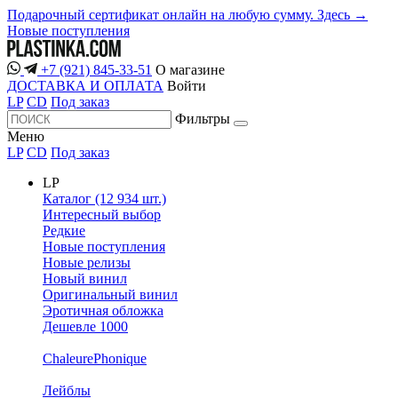
Подарочный сертификат онлайн на любую сумму. Здесь →
Новые поступления
+7 (921) 845-33-51
О магазине
ДОСТАВКА И ОПЛАТА
Войти
LP
CD
Под заказ
Фильтры
Меню
LP
CD
Под заказ
LP
Каталог (12 934 шт.)
Интересный выбор
Редкие
Новые поступления
Новые релизы
Новый винил
Оригинальный винил
Эротичная обложка
Дешевле 1000
ChaleurePhonique
Лейблы