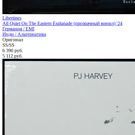
Libertines
All Quiet On The Eastern Esplanade (прозрачный винил) '24
Германия /
EMI
Инди / Альтернатива
Оригинал
SS/SS
6 390 руб.
5 112
руб.