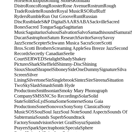
Horse
Rocktopus
Rolling Stones
Romuald
Distro
Ronco
Rong
Rooster
Rose Avenue
Rostrum
Rough
Trade
Roulette
Rounder
Royal Music
RSO
Ruf
Ruff
Ryders
Rumble
Run Out Groove
Runt
Russian
Disc
Rustblade
S&P Digital
SAAR
SABA
Sackville
Sacred
Bones
Sacred Tongue
Saga
Sagittarian
Music
Saguitarius
Salsoul
Salvation
Salvo
Samadhisound
Samurai
Ducan
Sastruphon
Saturn Research
Savitor
Savoy
Savoy
Jazz
Scene
Scepter
Schwann Musica Sacra
Score
Scotti
Bros.
Scotti Brothers
Screaming Apple
Sea Breeze Jazz
Second
Records
Secretly Canadian
Seelie
Court
SERWED
Setalight
Shady
Shakey
Pictures
Shark
Sheffield
Shimmy-Disc
Shining
Sioux
Shout
Shrapnel
Siboney
SideOneDummy
Signature
Silva
Screen
Silver
Lining
Silvertone
Sin
Singlebrook
Sintez
Sire
Sireena
Situation
Two
Sky
Slash
Smash
Smith Hyde
Productions
Smithsonian
Smoky Mary Phonograph
Company
SMS
SNC
So Recordings
Solar
Solid
State
Soliti
SoLyd
Soma
Some
Somerset
Sona Gaia
Productions
Sonet
Sonovox
Sony
Sony Classical
Sony
Music
SOS
Soul
Soul Jazz
Soul Note
Sound Aspects
Sounds Of
Subterrania
Sounds Superb
Soundtrack
Factory
Soundvision
Soviet Grail
Soyuz
Spanish
Prayers
Spark
Spectraphonic
Specula
Sphere