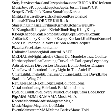
Story
Jazz4ever
Jazzland
Jazzpoint
Jazztone
JB
JCOA
JDC
Jet
Jeton
Music
Joy
JSP
Jugodisk
Jugoton
Jupiter
Justin Time
JVC
K
Scope
K-Tel
Kabuki
Kama Sutra
Kapp
Karkia
Mistika
Karussell
Kavardak
Ken
Kent
Keytone
Kid
Katana
KIDina KORNER
Kill Rock
Stars
King
Kingsize
Kirshner
Kismet
Kitchenware
Kitty-
Yo
Klangbad
Klangstelle
Klein
Klimt
Kling Klang
Kling
Klong
Knappe
Koala
Kompakt
Kong
Kopf
Korova
Kozmik
Artifactz
Kranky
Krem
Krunk
Kscope
Kuckuck
KultFront
Kurone
Voce Del Padrone
La Voix De Son Maitre
Lacquer
Pizza
LaFace
Lakeshore
Lamb
Unlimited
Lamborghini
Lantern
LASER
MEDIA
LateNightTales
Le Chant Du Monde
Le Jazz Cool
Le
Narthecophore
Leaf
Learning Curve
Left Ear
Legacy
Legendary
Artists
Leo
Les Disques
Les Disques Bongo Joe
Les Disques
Victo
Lewis
Liberation
Liberty
Light In The Attic
Lil'
Chief
Lilith
Limelight
Line
Line/OutLine
Link
Little David
Little
Star
Little Wing Of
Refugees
LMLR
Lofi
Logic
Logo
Lollipop
Loma
Vista
London
Long Hair
Look Back
Lotus
Lotus
Eye
Lou
Loud
Love
Lovely Music
LoveTap
Luaka Bop
Lucky
Pigs
M&L
M2
M2BA
MA
MA Music
Mac's
Record
Machina
Madfish
Magenta
Magic
Music
Magnet
Magnetic Loft
Main
Event
Mainstream
MAM
Mama Barley
Mama Told