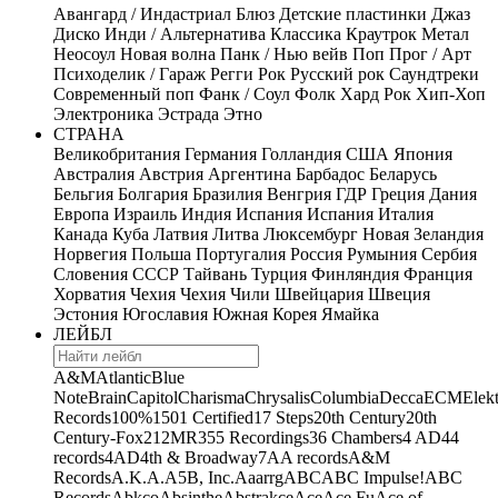
Авангард / Индастриал
Блюз
Детские пластинки
Джаз
Диско
Инди / Альтернатива
Классика
Краутрок
Метал
Неосоул
Новая волна
Панк / Нью вейв
Поп
Прог / Арт
Психоделик / Гараж
Регги
Рок
Русский рок
Саундтреки
Современный поп
Фанк / Соул
Фолк
Хард Рок
Хип-Хоп
Электроника
Эстрада
Этно
СТРАНА
Великобритания
Германия
Голландия
США
Япония
Австралия
Австрия
Аргентина
Барбадос
Беларусь
Бельгия
Болгария
Бразилия
Венгрия
ГДР
Греция
Дания
Европа
Израиль
Индия
Испания
Испания
Италия
Канада
Куба
Латвия
Литва
Люксембург
Новая Зеландия
Норвегия
Польша
Португалия
Россия
Румыния
Сербия
Словения
СССР
Тайвань
Турция
Финляндия
Франция
Хорватия
Чехия
Чехия
Чили
Швейцария
Швеция
Эстония
Югославия
Южная Корея
Ямайка
ЛЕЙБЛ
A&M
Atlantic
Blue
Note
Brain
Capitol
Charisma
Chrysalis
Columbia
Decca
ECM
Elek
Records
100%
1501 Certified
17 Steps
20th Century
20th
Century-Fox
21
2MR
355 Recordings
36 Chambers
4 AD
44
records
4AD
4th & Broadway
7A
A records
A&M
Records
A.K.A.
A5B, Inc.
Aaarrg
ABC
ABC Impulse!
ABC
Records
Abkco
Absinthe
Abstrakce
Ace
Ace Fu
Ace of