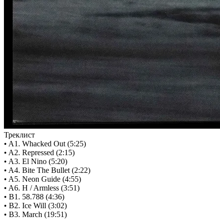
Треклист
• A1. Whacked Out (5:25)
• A2. Repressed (2:15)
• A3. El Nino (5:20)
• A4. Bite The Bullet (2:22)
• A5. Neon Guide (4:55)
• A6. H / Armless (3:51)
• B1. 58.788 (4:36)
• B2. Ice Will (3:02)
• B3. March (19:51)