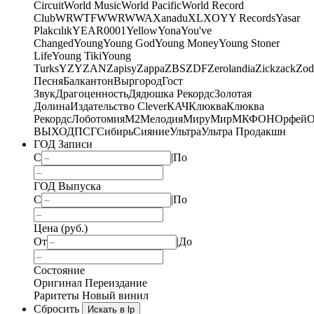
Circuit
World Music
World Pacific
World Record
Club
WRWTFWWR
WWA
Xanadu
XL
XO
Y
Y Records
Yasar
Plakcılık
YEAR0001
Yellow
Yona
You've
Changed
Young
Young God
Young Money
Young Stoner
Life
Young Tiki
Young
Turks
YZY
ZAN
Zapisy
Zappa
ZBS
ZDF
Zerolandia
Zickzack
Zod
Песня
Балкантон
Выргород
Гост
Звук
Драгоценность
Дядюшка Рекордс
Золотая
Долина
Издательство Clever
КАЧ
Клюква
Клюква
Рекордс
Лоботомия
М2
Мелодия
МируМир
МКФОН
Орфей
О
ВЫХОД
ПСГ
Сибирь
Сияние
Ультра
Ультра Продакшн
ГОД Записи
С
|
По
ГОД Выпуска
С
|
По
Цена (руб.)
От
|
До
Состояние
Оригинал
Переиздание
Раритеты
Новый винил
Сбросить
Искать в lp