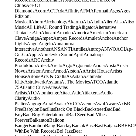
Clubs
Ace Of
Diamonds
Acorn
ACT
Ada
Affinity
AFM
Aftermath
Agos
Agos
Edizioni
Musicali
Ahorn
Aircheology
Akarma
Ala
Aladin
Alien
Aliso
Aliso
Music
All Life
All Round Trading
Alligator
Alternative
Tentacles
Alto
Alucard
Amadeo
America
American
American
Clave
Amiga
Ampex
Ampex Records
Amulet
Anchor
Anchor
Lights
Angel
Angelo
Annapurna
Interactive
Another
ANS
ANTI
Antilles
Antrop
ANWO
AOI
Ap-
Gu-Ga
Apple
Aprelevka Sound
April
Aqualoop
Records
ARC
Archiv
Produktion
Ardeck
Areito
Argo
Argonauta
Ariola
Arista
Arista
Novus
Ariston
Arma
Armed
Arston
Art
Artist House
Artists
House
Artone
Arts & Crafts
As
Astan
Asthmatic
Kitty
Astralwerk
Asylum
At The Movies
ATCO
Atlantic
75
Atlantic Curve
Atlas
Atlas
Artists
ATO
Atomhenge
Attaca
Attic
Attlaxeras
Audio
Clarity
Audio
Platter
Augogo
Aural
Avatar
AVCO
Avenue
Awal
Aware
Axis
B.
Free
Babylon
Bacillus
Back On Black
Backstreet
Bad
Bad
Boy
Bad Boy Entertainment
Bad Seed
Bad Vibes
Forever
Balkanton
Balloon
Banger
Bamboo
Bang!
Barclay
Barsuk
Base
Basf
Batjazz
BBE
BC
With
Be With Records
Be! Jazz
Bear