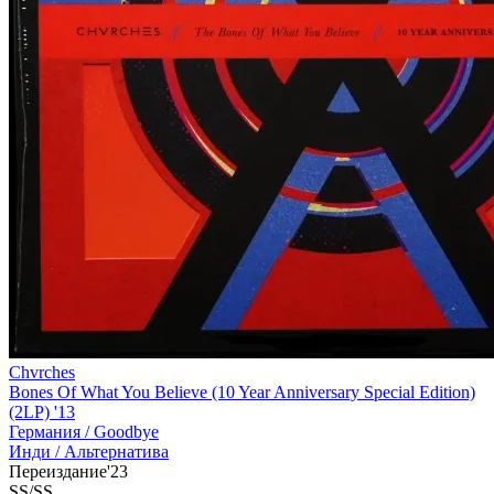
Chvrches
Bones Of What You Believe (10 Year Anniversary Special Edition)
(2LP) '13
Германия /
Goodbye
Инди / Альтернатива
Переиздание'23
SS/SS