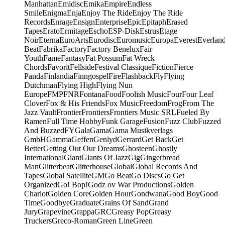
Manhattan
Emidisc
Emika
Empire
Endless
Smile
Enigma
Enja
Enjoy The Ride
Enjoy The Ride
Records
Enrage
Ensign
Enterprise
Epic
Epitaph
Erased
Tapes
Erato
Ermitage
Escho
ESP-Disk
Estrus
Etage
Noir
Eterna
EuroArts
Eurodisc
Euromusic
Europa
Everest
Everlan
Beat
Fabrika
Factory
Factory Benelux
Fair
Youth
Fame
Fantasy
Fat Possum
Fat Wreck
Chords
Favorit
Fellside
Festival Classique
Fiction
Fierce
Panda
Finlandia
Finngospel
Fire
Flashback
Fly
Flying
Dutchman
Flying High
Flying Nun
Europe
FMP
FNR
Fontana
Food
Foolish Music
Four
Four Leaf
Clover
Fox & His Friends
Fox Music
Freedom
Frog
From The
Jazz Vault
Frontier
Frontiers
Frontiers Music SRL
Fueled By
Ramen
Full Time Hobby
Funk Garage
Fusion
Fuzz Club
Fuzzed
And Buzzed
FY
Gala
Gama
Gama Musikverlags
GmbH
Gamma
Geffen
Genlyd
Gerrard
Get Back
Get
Better
Getting Out Our Dreams
Ghosteen
Ghostly
International
Giant
Giants Of Jazz
Gig
Gingerbread
Man
Glitterbeat
Glitterhouse
Global
Global Records And
Tapes
Global Satellite
GM
Go Beat
Go Discs
Go Get
Organized
Go! Bop!
Godz ov War Productions
Golden
Chariot
Golden Core
Golden Hour
Gondwana
Good Boy
Good
Time
Goodbye
Graduate
Grains Of Sand
Grand
Jury
Grapevine
Grappa
GRC
Greasy Pop
Greasy
Truckers
Greco-Roman
Green Line
Green