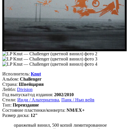
Исполнитель:
Knut
Альбом:
Challenger
Страна:
Швейцария
Лейбл:
Division
Год выпуска/год издания:
2002/2010
Стили:
Инди / Альтернатива
,
Панк / Нью вейв
Тип:
Переиздание
Состояние пластинки/конверта:
NM/EX+
Размер диска:
12"
оранжевый винил, 500 копий лимитированное