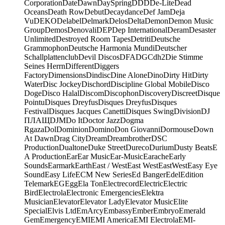
Corporation
Date
Dawn
DaySpring
DDD
De-Lite
Dead
Oceans
Death Row
Debut
Decaydance
Def Jam
Deja
Vu
DEKO
Delabel
Delmark
Delos
Delta
Demon
Demon Music
Group
Demos
Denovali
DEP
Dep International
Deram
Desaster
Unlimited
Destroyed Room Tapes
Detriti
Deutsche
Grammophon
Deutsche Harmonia Mundi
Deutscher
Schallplattenclub
Devil Discos
DFA
DGC
dh2
Die Stimme
Seines Herrn
Different
Diggers
Factory
Dimensions
Dindisc
Dine Alone
Dino
Dirty Hit
Dirty
Water
Disc Jockey
Dischord
Discipline Global Mobile
Disco
Doge
Disco Halal
Discom
Discophon
Discovery
Discreet
Disque
Pointu
Disques Dreyfus
Disques Dreyfus
Disques
Festival
Disques Jacques Canetti
Disques Swing
Division
DJ
ПЛАЩ
DJM
Do It
Doctor Jazz
Dogma
Rgaza
Dol
Dominion
Domino
Don Giovanni
Dormouse
Down
At Dawn
Drag City
Dream
Dreambrother
DSC
Production
Dualtone
Duke Street
Dureco
Durium
Dusty Beats
E
A Production
Ear
Ear Music
Ear-Music
Earache
Early
Sounds
Earmark
Earth
East / West
East West
EastWest
Easy Eye
Sound
Easy Life
ECM New Series
Ed Banger
Edel
Edition
Telemark
EG
Egg
Ela Ton
Electrecord
Electric
Electric
Bird
Electrola
Electronic Emergencies
Elektra
Musician
Elevator
Elevator Lady
Elevator Music
Elite
Special
Elvis Ltd
EmArcy
Embassy
Ember
Embryo
Emerald
Gem
Emergency
EMI
EMI America
EMI Electrola
EMI-