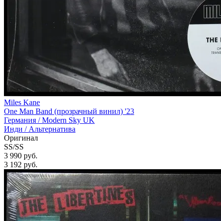
Miles Kane
One Man Band (прозрачный винил) '23
Германия /
Modern Sky UK
Инди / Альтернатива
Оригинал
SS/SS
3 990 руб.
3 192
руб.