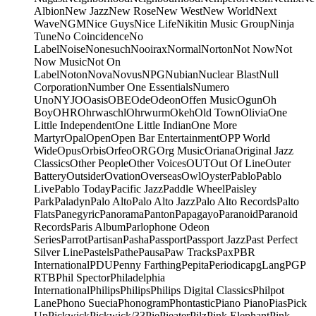
Albion
New Jazz
New Rose
New West
New World
Next
Wave
NGM
Nice Guys
Nice Life
Nikitin Music Group
Ninja
Tune
No Coincidence
No
Label
Noise
Nonesuch
Nooirax
Normal
Norton
Not Now
Not
Now Music
Not On
Label
Noton
Nova
Novus
NPG
Nubian
Nuclear Blast
Null
Corporation
Number One Essentials
Numero
Uno
NYJO
Oasis
OBE
Ode
Odeon
Offen Music
Ogun
Oh
Boy
OHR
Ohrwaschl
Ohrwurm
Okeh
Old Town
Olivia
One
Little Independent
One Little Indian
One More
Martyr
Opal
Open
Open Bar Entertainment
OPP World
Wide
Opus
Orbis
Orfeo
ORG
Org Music
Oriana
Original Jazz
Classics
Other People
Other Voices
OUT
Out Of Line
Outer
Battery
Outsider
Ovation
Overseas
Owl
Oyster
Pablo
Pablo
Live
Pablo Today
Pacific Jazz
Paddle Wheel
Paisley
Park
Paladyn
Palo Alto
Palo Alto Jazz
Palo Alto Records
Palto
Flats
Panegyric
Panorama
Panton
Papagayo
Paranoid
Paranoid
Records
Paris Album
Parlophone Odeon
Series
Parrot
Partisan
Pasha
Passport
Passport Jazz
Past Perfect
Silver Line
Pastels
Pathe
Pausa
Paw Tracks
Pax
PBR
International
PDU
Penny Farthing
Pepita
Periodica
pgLang
PGP
RTB
Phil Spector
Philadelphia
International
Philips
Philips
Philips Digital Classics
Philpot
Lane
Phono Suecia
Phonogram
Phontastic
Piano Piano
Pias
Pick
Up
Pickwick
Pickwick/33
Pie
Pieater
Pilz
Pink Elephant
Pink