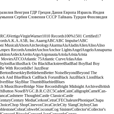
разилия
Венгрия
ГДР
Греция
Дания
Европа
Израиль
Индия
умыния
Сербия
Словения
СССР
Тайвань
Турция
Финляндия
e
RCA
Vertigo
Virgin
Warner
10
10 Records
100%
1501 Certified
17
ords
A.K.A.
A5B, Inc.
Aaarrg
ABC
ABC Impulse!
ABC
ni Musicali
Ahorn
Aircheology
Akarma
Ala
Aladin
Alien
Aliso
Aliso
mpex Records
Amulet
Anchor
Anchor Lights
Angel
Angelo
Annapurna
uktion
Ardeck
Areito
Argo
Argonauta
Ariola
Arista
Arista
 Movies
ATCO
Atlantic 75
Atlantic Curve
Atlas
Atlas
bylon
Bacillus
Back On Black
Backstreet
Bad
Bad Boy
Bad Boy
Be With Records
Be! Jazz
Bear
Berton
Beserkley
Bethlehem
Better Noise
Beyond
Beyond The
ack And Blue
Black Cat
Black Forum
Black Jazz
Black Lion
Black
lver
Blue Sky
Blue Thumb
Bluebird
Blues
ch Music
Brave
Bridge Nine Records
Bright Midnight Archives
British
ch
Button Nose
BYG
C.B.R.
C/Z
C5
Cadet
Cain
Calligraph
Camel
Can-
anca
Cashmere Thoughts
Castle Classics
Castle
entury
Century Media
Cerkon
Cetra
CFE
ChaleurePhonique
Chapa
Choice
Chop Shop
Cinevox
Circa
Circle
City Slang
Cityboy
Clan
blestone
Cobra
Cobweb
Coconut
Cog Sinister
Collector's
Collector's
d
Concord Bicycle
Concord Jazz
Concorde
Congo