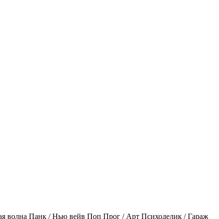
ая волна
Панк / Нью вейв
Поп
Прог / Арт
Психоделик / Гараж