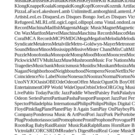
Mistika
Karussell
Kavardak
Ken
Kent
Keytone
Kid Katana
KIDin
Klong
Knappe
Koala
Kompakt
Kong
Kopf
Korova
Kozmik Artifac
Pizza
LaFace
Lakeshore
Lamb Unlimited
Lamborghini
Lantern
L
Artists
Leo
Les Disques
Les Disques Bongo Joe
Les Disques Vic
Refugees
LMLR
Lofi
Logic
Logo
Lollipop
Loma Vista
London
Lo
Record
Machina
Madfish
Magenta
Magic Music
Magnet
Magnetic
On Wax
Marifon
Marvel
Maschina
Maschina Records
Mascot
Mas
Coral
MCA Records
MCPS
MDG
Mega
Megafon
Melodia
Melodi
Syndicate
Metaleros
Metalville
Metro-Goldwyn-Mayer
Metrono
Sound
Minor
Minos
Mississippi
Missive
Mister Chand
MixCult
MJ
Puzzle
Monofonika
Monopole
Monsp
Mood
Moon
Mooncrest
Moo
Pickwick
MTV
MultiJazz
Muse
Mushroom
Music For Nations
Mus
Tragedies
Musicbank
Musicismusic
Musidisc
Musikant
Musiza
Mu
Nagast
Neighborhood
Neighbourhood
Nemperor
Neon
Netflix
Ne
Coincidence
No Label
Noise
Nonesuch
Nooirax
Normal
Norton
N
Uno
NYJO
Oasis
OBE
Ode
Odeon
Offen Music
Ogun
Oh Boy
OH
Entertainment
OPP World Wide
Opus
Orbis
Orfeo
ORG
Org Musi
Live
Pablo Today
Pacific Jazz
Paddle Wheel
Paisley Park
Paladyn
Odeon Series
Parrot
Partisan
Pasha
Passport
Passport Jazz
Past Per
Spector
Philadelphia International
Philips
Philips
Philips Digital C
Floyd
Pinkflag
Plane
Planet
Play It Again Sam
Play On
Playboy
Pl
Company
Ponderosa Music & Art
Pool
Pori Jazz
Pork Pie
Portobe
Plug
Produttoriassociati
Promophone
Pronit
Prophone
Provogue
P
Roots
Rag Baby
Raid
Raisin' Music
Rak
Ralph
Rams Horn
Rare B
Victrola
RCO
RCS
RDM
Reader's Digest
Real
Real Gone Music
R