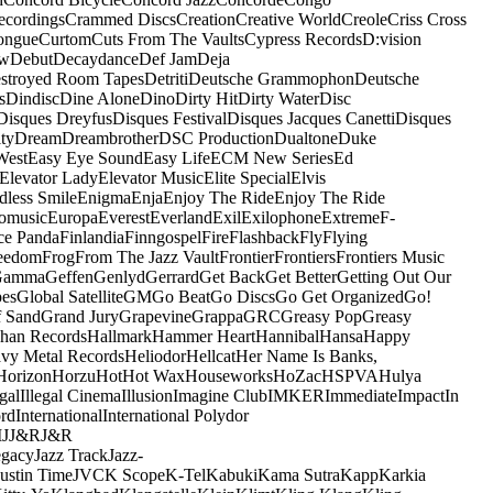
ecordings
Crammed Discs
Creation
Creative World
Creole
Criss Cross
ongue
Curtom
Cuts From The Vaults
Cypress Records
D:vision
ow
Debut
Decaydance
Def Jam
Deja
stroyed Room Tapes
Detriti
Deutsche Grammophon
Deutsche
s
Dindisc
Dine Alone
Dino
Dirty Hit
Dirty Water
Disc
Disques Dreyfus
Disques Festival
Disques Jacques Canetti
Disques
ty
Dream
Dreambrother
DSC Production
Dualtone
Duke
West
Easy Eye Sound
Easy Life
ECM New Series
Ed
Elevator Lady
Elevator Music
Elite Special
Elvis
dless Smile
Enigma
Enja
Enjoy The Ride
Enjoy The Ride
omusic
Europa
Everest
Everland
Exil
Exilophone
Extreme
F-
ce Panda
Finlandia
Finngospel
Fire
Flashback
Fly
Flying
eedom
Frog
From The Jazz Vault
Frontier
Frontiers
Frontiers Music
Gamma
Geffen
Genlyd
Gerrard
Get Back
Get Better
Getting Out Our
pes
Global Satellite
GM
Go Beat
Go Discs
Go Get Organized
Go!
f Sand
Grand Jury
Grapevine
Grappa
GRC
Greasy Pop
Greasy
han Records
Hallmark
Hammer Heart
Hannibal
Hansa
Happy
vy Metal Records
Heliodor
Hellcat
Her Name Is Banks,
Horizon
Horzu
Hot
Hot Wax
Houseworks
HoZac
HSPVA
Hulya
egal
Illegal Cinema
Illusion
Imagine Club
IMKER
Immediate
Impact
In
ord
International
International Polydor
M
J
J&R
J&R
egacy
Jazz Track
Jazz-
Justin Time
JVC
K Scope
K-Tel
Kabuki
Kama Sutra
Kapp
Karkia