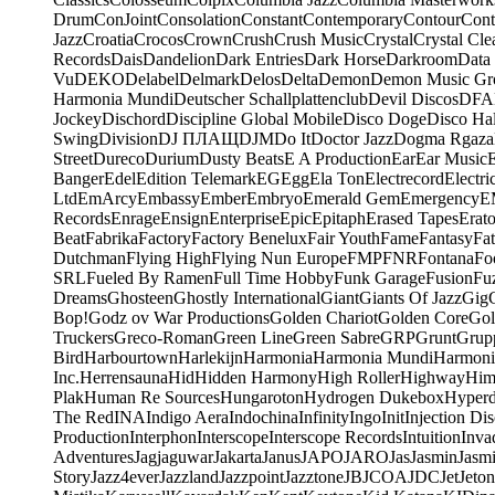
Drum
ConJoint
Consolation
Constant
Contemporary
Contour
Cont
Jazz
Croatia
Crocos
Crown
Crush
Crush Music
Crystal
Crystal Cle
Records
Dais
Dandelion
Dark Entries
Dark Horse
Darkroom
Data
Vu
DEKO
Delabel
Delmark
Delos
Delta
Demon
Demon Music Gr
Harmonia Mundi
Deutscher Schallplattenclub
Devil Discos
DFA
Jockey
Dischord
Discipline Global Mobile
Disco Doge
Disco Hal
Swing
Division
DJ ПЛАЩ
DJM
Do It
Doctor Jazz
Dogma Rgaza
Street
Dureco
Durium
Dusty Beats
E A Production
Ear
Ear Music
Banger
Edel
Edition Telemark
EG
Egg
Ela Ton
Electrecord
Electri
Ltd
EmArcy
Embassy
Ember
Embryo
Emerald Gem
Emergency
E
Records
Enrage
Ensign
Enterprise
Epic
Epitaph
Erased Tapes
Erat
Beat
Fabrika
Factory
Factory Benelux
Fair Youth
Fame
Fantasy
Fa
Dutchman
Flying High
Flying Nun Europe
FMP
FNR
Fontana
Fo
SRL
Fueled By Ramen
Full Time Hobby
Funk Garage
Fusion
Fu
Dreams
Ghosteen
Ghostly International
Giant
Giants Of Jazz
Gig
Bop!
Godz ov War Productions
Golden Chariot
Golden Core
Gol
Truckers
Greco-Roman
Green Line
Green Sabre
GRP
Grunt
Grupp
Bird
Harbourtown
Harlekijn
Harmonia
Harmonia Mundi
Harmoni
Inc.
Herrensauna
Hid
Hidden Harmony
High Roller
Highway
Him
Plak
Human Re Sources
Hungaroton
Hydrogen Dukebox
Hyper
The Red
INA
Indigo Aera
Indochina
Infinity
Ingo
Init
Injection Di
Production
Interphon
Interscope
Interscope Records
Intuition
Inva
Adventures
Jagjaguwar
Jakarta
Janus
JAPO
JARO
Jas
Jasmin
Jasm
Story
Jazz4ever
Jazzland
Jazzpoint
Jazztone
JB
JCOA
JDC
Jet
Jeton