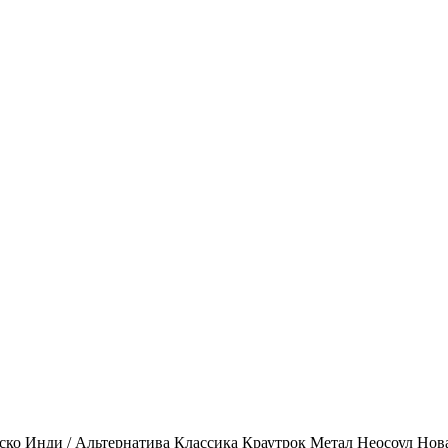
ско
Инди / Альтернатива
Классика
Краутрок
Метал
Неосоул
Нов