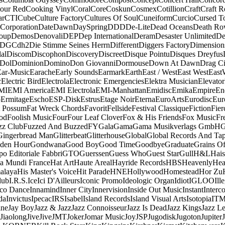
our Red
Cooking Vinyl
Coral
Core
Coskun
Cosmex
Cotillion
Craft
Craft R
ar
CTI
Cube
Culture Factory
Cultures Of Soul
Cuneiform
Curcio
Cursed T
 Corporation
Date
Dawn
DaySpring
DDD
De-Lite
Dead Oceans
Death R
oup
Demos
Denovali
DEP
Dep International
Deram
Desaster Unlimited
De
DGC
dh2
Die Stimme Seines Herrn
Different
Diggers Factory
Dimension
al
Discom
Discophon
Discovery
Discreet
Disque Pointu
Disques Dreyfus
Dol
Dominion
Domino
Don Giovanni
Dormouse
Down At Dawn
Drag Ci
Ear-Music
Earache
Early Sounds
Earmark
Earth
East / West
East West
East
c
Electric Bird
Electrola
Electronic Emergencies
Elektra Musician
Elevator
MI
EMI America
EMI Electrola
EMI-Manhattan
Emidisc
Emika
Empire
En
o
Ermitage
Escho
ESP-Disk
Estrus
Etage Noir
Eterna
EuroArts
Eurodisc
Eur
t Possum
Fat Wreck Chords
Favorit
Fellside
Festival Classique
Fiction
Fier
od
Foolish Music
Four
Four Leaf Clover
Fox & His Friends
Fox Music
Fr
zz Club
Fuzzed And Buzzed
FY
Gala
Gama
Gama Musikverlags GmbH
Gingerbread Man
Glitterbeat
Glitterhouse
Global
Global Records And Ta
den Hour
Gondwana
Good Boy
Good Time
Goodbye
Graduate
Grains O
o Editoriale Fabbri
GTO
Guerssen
Guess Who
Guest Star
Gull
H&L
Hais
a Mundi France
Hat Art
Haute Areal
Hayride Records
HBS
Heavenly
Hea
alaya
His Master's Voice
Hit Parade
HNE
Hollywood
Homestead
Hor Zu
dub
I.R.S.
Ice
Ici D'Ailleurs
Iconic Promo
Ideologic Organ
Idiot
IGLOO
Ill
sco Dance
Innamind
Inner City
Innervision
Inside Out Music
Instant
Interc
da
Invictus
Ipecac
IRS
Isabel
Island Records
Island Visual Arts
Isotopia
IT
ine
Jay Boy
Jazz & Jazz
Jazz Connoisseur
Jazz Is Dead
Jazz Kings
Jazz L
Jiaolong
Jive
Jive
JMT
Joker
Jomar Music
Joy
JSP
Jugodisk
Jugoton
Jupiter