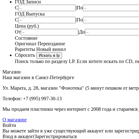
ГОД Записи
С
|
По
ГОД Выпуска
С
|
По
Цена (руб.)
От
|
До
Состояние
Оригинал
Переиздание
Раритеты
Новый винил
Сбросить
Искать в lp
Поиск только по разделу LP. Если хотите искать по CD, п
Магазин
Наш магазин в Санкт-Петербурге
Ул. Марата, д. 28, магазин "Фонотека" (5 минут пешком от мет
Телефон: +7 (995) 997-30-13
Мы продаем пластинки через интернет c 2008 года и стараемся 
О магазине
Войти
Вы можете зайти в уже существующий аккаунт или зарегистриро
Вход
в аккаунт
Зарегистрироваться