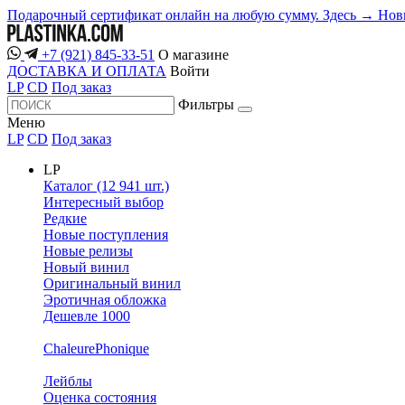
Подарочный сертификат онлайн на любую сумму. Здесь →
Нов
+7 (921) 845-33-51
О магазине
ДОСТАВКА И ОПЛАТА
Войти
LP
CD
Под заказ
Фильтры
Меню
LP
CD
Под заказ
LP
Каталог (12 941 шт.)
Интересный выбор
Редкие
Новые поступления
Новые релизы
Новый винил
Оригинальный винил
Эротичная обложка
Дешевле 1000
ChaleurePhonique
Лейблы
Оценка состояния