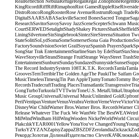
Real
Reflection Nebula
Refuge
Regal
Regal Zonophone
Regent
R
King
Ricordi
Riff
Rift
Rimaphon
Riot Games
Ripple
Rise
Riverside
Distro
Ronco
Rong
Rooster
Rose Avenue
Rostrum
Rough Trade
Ro
Digital
SAAR
SABA
Sackville
Sacred Bones
Sacred Tongue
Sag
Research
Savitor
Savoy
Savoy Jazz
Scene
Scepter
Schwann Music
Court
SERWED
Setalight
Shady
Shakey Pictures
Shark
Sheffield
S
Lining
Silvertone
Sin
Singlebrook
Sintez
Sire
Sireena
Situation Tw
State
Soliti
SoLyd
Soma
Some
Somerset
Sona Gaia Productions
So
Factory
Soundvision
Soviet Grail
Soyuz
Spanish Prayers
Spark
Sp
Song
Star Trak Entertainment
Starline
Stars by Edel
Start
Stax
Ste
Wave
Storyville
Strand
Strange Fruit
Strange Ways
Street Trash
St
Entertainment
Sunburst
Sunday
Sundazed
Sunnyside
Sunset
Suppo
The Record Industry
System 108
T.K.
T.K. Records
Tamla
Tamla
Grooves
Tern
Terrible
The Golden Age
The Pauki
The Saifam Gr
Music
Timeless
Timesig
Tin Pan Apple
Tjumy
Tomato
Tommy Bo
Records
Tradecraft
Trading Places
Transatlantic
Transgressive
Tri
Gong
Turbo
Turkuola
TVT
Twin/Tone
U.S. Metal
Ulitka
Ultrapho
Music Group
Universal
Universal Music
Unlimited Gold
Upfront
Peril
Ventipax
Venture
Venus
Verabra
Veriton
Verne
Verve
Victor
Vi
Disney
War Child
Warner Bros.
Warner Bros. Records
Warner Cl
Release Whatever The Fuck We Want
We The Best
WEA
Weird
Mil
Wind
Windham Hill
Wing
Wooden Nickel
World
World Circui
Plakcılık
YEAR0001
Yellow
Yona
You've Changed
Young
Young
Turks
YZY
ZAN
Zapisy
Zappa
ZBS
ZDF
Zerolandia
Zickzack
Zod
Рекордс
Золотая Долина
Издательство Clever
КАЧ
Клюква
К