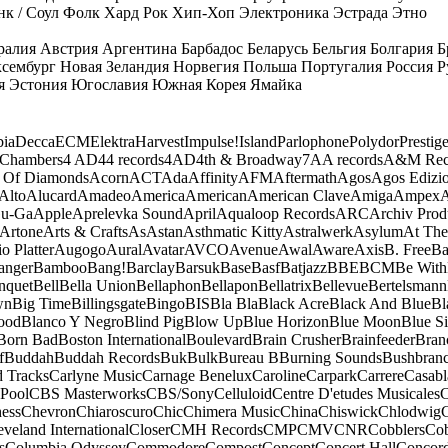
к / Соул
Фолк
Хард Рок
Хип-Хоп
Электроника
Эстрада
Этно
ралия
Австрия
Аргентина
Барбадос
Беларусь
Бельгия
Болгария
Б
сембург
Новая Зеландия
Норвегия
Польша
Португалия
Россия
Р
я
Эстония
Югославия
Южная Корея
Ямайка
ia
Decca
ECM
Elektra
Harvest
Impulse!
Island
Parlophone
Polydor
Prestig
 Chambers
4 AD
44 records
4AD
4th & Broadway
7A
A records
A&M Rec
 Of Diamonds
Acorn
ACT
Ada
Affinity
AFM
Aftermath
Agos
Agos Edizio
Alto
Alucard
Amadeo
America
American
American Clave
Amiga
Ampex
A
u-Ga
Apple
Aprelevka Sound
April
Aqualoop Records
ARC
Archiv Prod
Artone
Arts & Crafts
As
Astan
Asthmatic Kitty
Astralwerk
Asylum
At The
o Platter
Augogo
Aural
Avatar
AVCO
Avenue
Awal
Aware
Axis
B. Free
Ba
anger
Bamboo
Bang!
Barclay
Barsuk
Base
Basf
Batjazz
BBE
BCM
Be With
nquet
Bell
Bella Union
Bellaphon
Bellapon
Bellatrix
Bellevue
Bertelsmann
wn
Big Time
Billingsgate
Bingo
BIS
Bla Bla
Black Acre
Black And Blue
Bl
ood
Blanco Y Negro
Blind Pig
Blow Up
Blue Horizon
Blue Moon
Blue Si
Born Bad
Boston International
Boulevard
Brain Crusher
Brainfeeder
Bran
f
Buddah
Buddah Records
Buk
Bulk
Bureau B
Burning Sounds
Bushbran
d Tracks
Carlyne Music
Carnage Benelux
Caroline
Carpark
Carrere
Casabl
Pool
CBS Masterworks
CBS/Sony
Celluloid
Centre D'etudes Musicales
C
ess
Chevron
Chiaroscuro
Chic
Chimera Music
China
Chiswick
Chlodwig
eveland International
Closer
CMH Records
CMP
CMV
CNR
Cobblers
Cob
s
Columbia Odyssey
Commodore
Compost
Concept
Concert Hall
Concor