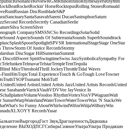
epublic
Resonance
Review
RGM
Rhino
Rhino
Rhymesayers
Rhythm
RockBeat
Rocket
Rockin' Horse
Rocktopus
Rolling Stones
Romuald
ove
Runt
Russian Disc
Rustblade
S&P
rai
Sanctuary
Santa
Saravah
Sareni Ducan
Sastruphon
Saturn
azz
Second Records
Secretly Canadian
Seelie
ature
Silva Screen
Silver
onograph Company
SMS
SNC
So Recordings
Solar
Solid
te
Sound Aspects
Sounds Of Subterrania
Sounds Superb
Soundtrack
plasc
Splash
Spoon
Spotlight
SPV
SR International
Stage
Stage One
Star
s Throw
Storm Of Justice Records
Stormy
darshan Disc
Sugar Hill
Sumerian
Summit
 Discofil
Sweet Spirit
Swingtime
Swiss Jazz
Symbolica
Sympathy For
c
Telefunken
Telmavar
Telstar
Temple
Tent
Tequila
 Blind Mice
Threshold
Thrill Jockey
Throttle
Tidal Waves
-FinnHits
Topic
Total Experience
Touch & Go
Tough Love
Towner
ts
Truth
TSOP
Tsunami Mob
Tuff
z
United
United Artists
United Artists Jazz
United Artists Records
United
ese Sarabande
Varrick
Vault
VDV
Vee Jay
Venice In
Schallplatten
Volume
Voodoo Rhythm
Vortex
Vox
VP
Wagram
Walt
r Sunset
Warp
Waterland
WaterTower
WaterTower
Wax 'N Stacks
We
hat
What's So Funny About
Whirlwind
Wifon
Wiiija
Wilbury
Win
anadu
XL
XO
Y
Y Records
Yasar
Балкантон
Выргород
Гост Звук
Драгоценность
Дядюшка
тделение ВЫХОД
ПСГ
Сибирь
Сияние
Ультра
Ультра Продакшн