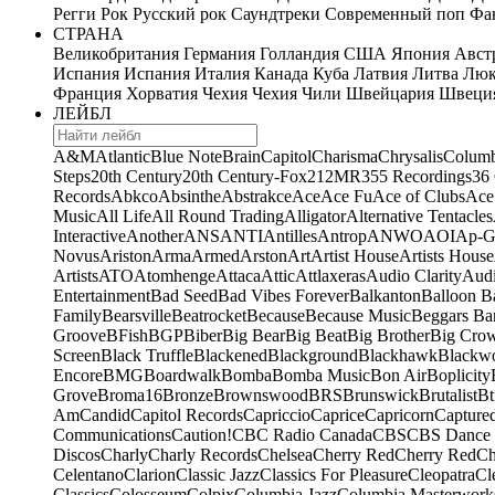
Регги
Рок
Русский рок
Саундтреки
Современный поп
Фан
СТРАНА
Великобритания
Германия
Голландия
США
Япония
Авст
Испания
Испания
Италия
Канада
Куба
Латвия
Литва
Люк
Франция
Хорватия
Чехия
Чехия
Чили
Швейцария
Швеци
ЛЕЙБЛ
A&M
Atlantic
Blue Note
Brain
Capitol
Charisma
Chrysalis
Columb
Steps
20th Century
20th Century-Fox
21
2MR
355 Recordings
36
Records
Abkco
Absinthe
Abstrakce
Ace
Ace Fu
Ace of Clubs
Ace
Music
All Life
All Round Trading
Alligator
Alternative Tentacles
Interactive
Another
ANS
ANTI
Antilles
Antrop
ANWO
AOI
Ap-G
Novus
Ariston
Arma
Armed
Arston
Art
Artist House
Artists House
Artists
ATO
Atomhenge
Attaca
Attic
Attlaxeras
Audio Clarity
Audi
Entertainment
Bad Seed
Bad Vibes Forever
Balkanton
Balloon B
Family
Bearsville
Beatrocket
Because
Because Music
Beggars Ba
Groove
BFish
BGP
Biber
Big Bear
Big Beat
Big Brother
Big Cro
Screen
Black Truffle
Blackened
Blackground
Blackhawk
Blackw
Encore
BMG
Boardwalk
Bomba
Bomba Music
Bon Air
Boplicity
Grove
Broma16
Bronze
Brownswood
BRS
Brunswick
Brutalist
Bt
Am
Candid
Capitol Records
Capriccio
Caprice
Capricorn
Capture
Communications
Caution!
CBC Radio Canada
CBS
CBS Dance 
Discos
Charly
Charly Records
Chelsea
Cherry Red
Cherry Red
Ch
Celentano
Clarion
Classic Jazz
Classics For Pleasure
Cleopatra
Cl
Classics
Colosseum
Colpix
Columbia Jazz
Columbia Masterwork