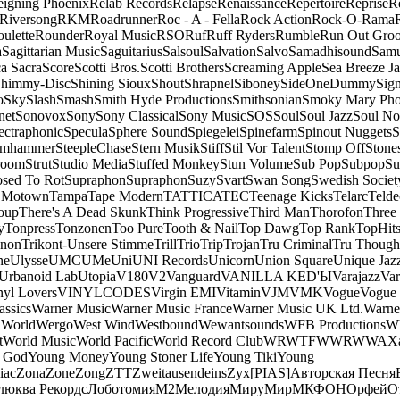
eigning Phoenix
Relab Records
Relapse
Renaissance
Repertoire
Reprise
R
Riversong
RKM
Roadrunner
Roc - A - Fella
Rock Action
Rock-O-Rama
ulette
Rounder
Royal Music
RSO
Ruf
Ruff Ryders
Rumble
Run Out Gro
a
Sagittarian Music
Saguitarius
Salsoul
Salvation
Salvo
Samadhisound
Samu
a Sacra
Score
Scotti Bros.
Scotti Brothers
Screaming Apple
Sea Breeze J
himmy-Disc
Shining Sioux
Shout
Shrapnel
Siboney
SideOneDummy
Sign
o
Sky
Slash
Smash
Smith Hyde Productions
Smithsonian
Smoky Mary Ph
net
Sonovox
Sony
Sony Classical
Sony Music
SOS
Soul
Soul Jazz
Soul No
ectraphonic
Specula
Sphere Sound
Spiegelei
Spinefarm
Spinout Nuggets
S
amhammer
SteepleChase
Stern Musik
Stiff
Stil Vor Talent
Stomp Off
Stone
room
Strut
Studio Media
Stuffed Monkey
Stun Volume
Sub Pop
Subpop
Su
sed To Rot
Supraphon
Supraphon
Suzy
Svart
Swan Song
Swedish Society
 Motown
Tampa
Tape Modern
TATTICA
TEC
Teenage Kicks
Telarc
Telde
oup
There's A Dead Skunk
Think Progressive
Third Man
Thorofon
Three
y
Tonpress
Tonzonen
Too Pure
Tooth & Nail
Top Dawg
Top Rank
TopHits
anon
Trikont-Unsere Stimme
Trill
Trio
Trip
Trojan
Tru Criminal
Tru Though
ne
Ulysse
UMC
UMe
Uni
UNI Records
Unicorn
Union Square
Unique Jaz
Urbanoid Lab
Utopia
V180
V2
Vanguard
VANILLA KED'Ы
Varajazz
Var
nyl Lovers
VINYLCODES
Virgin EMI
Vitamin
VJM
VMK
Vogue
Vogue 
assics
Warner Music
Warner Music France
Warner Music UK Ltd.
Warne
 World
Wergo
West Wind
Westbound
Wewantsounds
WFB Productions
W
t
World Music
World Pacific
World Record Club
WRWTFWWR
WWA
X
 God
Young Money
Young Stoner Life
Young Tiki
Young
iac
Zona
Zone
Zong
ZTT
Zweitausendeins
Zyx
[PIAS]
Авторская Песня
люква Рекордс
Лоботомия
М2
Мелодия
МируМир
МКФОН
Орфей
О