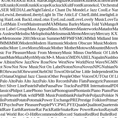
a KORNER
Kill Rock Stars
King
Kingsize
Kirshner
Kismet
Kitchenware
K
tz
Kranky
Krem
Krunk
Kscope
Kuckuck
KultFront
Kuroneko
L'Orchestra
ASER MEDIA
LateNightTales
Le Chant Du Monde
Le Jazz Cool
Le Nar
to
Lewis
Liberation
Liberty
Light In The Attic
Lil' Chief
Lilith
Limelight
Li
ng Hair
Look Back
Lotus
Lotus Eye
Lou
Loud
Love
Lovely Music
LoveTa
 Loft
Main Event
Mainstream
MAM
Mama Barley
Mama Told Ya
Mango
cot Label Group
Mass Appeal
Mass Art
Masters
Masterworks
Matador
Ma
a Auslese
Melodisc
Melophobia
Melosmusik
Memo
Mercury
Mercury KX
me
Metronome 2001
Mexican Summer
MFP
MFS
MGM
Midi
Midland Inte
J
MMi
MMO
Modern
Modern Harmonic
Modern Obscure Music
Modern
ndisc
More Love
Moroz
Mosaic
Mother Mother
Motown
Mounted
Move
ic For Pleasure
Music From Memory
Music Minus One
Music Of Life
M
tant
Mute
Muza
Myrrh
Mystic
M•A Music
n5MD
NABEL
Napalm
Nashbo
w Albion
New Jazz
New Rose
New West
New World
Next Wave
NGM
N
ot Now
Not Now Music
Not On Label
Noton
Nova
Novus
NPG
Nubian
Nu
R
Ohrwaschl
Ohrwurm
Okeh
Old Town
Olivia
One Little Independent
One
c
Oriana
Original Jazz Classics
Other People
Other Voices
OUT
Out Of L
Palo Alto
Palo Alto Jazz
Palo Alto Records
Palto Flats
Panegyric
Panora
fect Silver Line
Pastels
Pathe
Pausa
Paw Tracks
Pax
PBR International
PD
lassics
Philpot Lane
Phono Suecia
Phonogram
Phontastic
Piano Piano
Pias
ayon
Plesser
Plstk wrld
PMB Music
Pointblank
Polar
Pole
Poljazz
Polskie N
llo
Portrait
Potato
Potomak
Power Exchange
PRE
Prestige Folklore
Primar
RT
Psycho
Pure Pleasure
Purple
PVC
PWL
PYE
Quade
Qualiton
Quartersti
id
Rare Earth
Raretone
Rat Pack
RattleSnake
Raw Power
Rawkus
Rayna
R
eal World
Rec-O-Hit
Recommended
Record Station
Red
Red Bullet
Red 