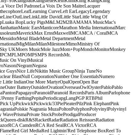
itty-Yo
Klangbad
Klangstelle
Klein
Klimt
Kling Klang
Kling
La Voce Del Padrone
La Voix De Son Maitre
Lacquer
thecophore
Leaf
Learning Curve
Left Ear
Legacy
Legendary
ne
Line/OutLine
Link
Little David
Little Star
Little Wing Of
p
Luaka Bop
Lucky Pigs
M&L
M2
M2BA
MA
MA Music
Mac's
Manhattan
Manic Ears
Manticore
Marathon Media International
Marc
usoleum
Maverick
Max Ernst
Maxwell
MCA
MCA / Coral
MCA
Messidor
Metal Blade
Metal Department
Metal
rnational
Mig
Milan
Milan
Milestone
Mimo
Ministry Of
 Sky UK
Moers Music
Mole Jazz
Mom+Pop
Mondo
Monitor
Monkey
MPC
MPL
MPO
MPS
MPS Records
Mr.
usic On Vinyl
Musical
ro
Nasoni
Negram
Negusa
ice Guys
Nice Life
Nikitin Music Group
Ninja Tune
No
clear Blast
Null Corporation
Number One Essentials
Numero
 Little Indian
One More Martyr
Opal
Open
Open Bar
ine
Outer Battery
Outsider
Ovation
Overseas
Owl
Oyster
Pablo
Pablo
ma
Panton
Papagayo
Paranoid
Paranoid Records
Paris Album
Parlophone
U
Penny Farthing
Pepita
Periodica
pgLang
PGP RTB
Phil
Pick Up
Pickwick
Pickwick/33
Pie
Pieater
Pilz
Pink Elephant
Pink
agrania
Polskie Nagrania Muza
Polton
Polyphon
Polyvinyl
Polyvinyl
y Wave
Prisma
Private Stock
Probe
Prodigal
Producer
ck
Queen-disk
R&S
Racket
Radar
Radiation Reissues
Radiation
azor
RCA Camden
RCA Red Seal
RCA Victor
RCA
Flame
Red Girl Media
Red Lightnin'
Red Telephone Box
Reel To