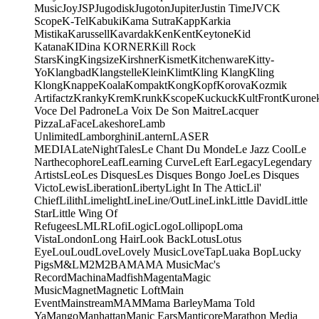
Music
Joy
JSP
Jugodisk
Jugoton
Jupiter
Justin Time
JVC
K
Scope
K-Tel
Kabuki
Kama Sutra
Kapp
Karkia
Mistika
Karussell
Kavardak
Ken
Kent
Keytone
Kid
Katana
KIDina KORNER
Kill Rock
Stars
King
Kingsize
Kirshner
Kismet
Kitchenware
Kitty-
Yo
Klangbad
Klangstelle
Klein
Klimt
Kling Klang
Kling
Klong
Knappe
Koala
Kompakt
Kong
Kopf
Korova
Kozmik
Artifactz
Kranky
Krem
Krunk
Kscope
Kuckuck
KultFront
Kurone
Voce Del Padrone
La Voix De Son Maitre
Lacquer
Pizza
LaFace
Lakeshore
Lamb
Unlimited
Lamborghini
Lantern
LASER
MEDIA
LateNightTales
Le Chant Du Monde
Le Jazz Cool
Le
Narthecophore
Leaf
Learning Curve
Left Ear
Legacy
Legendary
Artists
Leo
Les Disques
Les Disques Bongo Joe
Les Disques
Victo
Lewis
Liberation
Liberty
Light In The Attic
Lil'
Chief
Lilith
Limelight
Line
Line/OutLine
Link
Little David
Little
Star
Little Wing Of
Refugees
LMLR
Lofi
Logic
Logo
Lollipop
Loma
Vista
London
Long Hair
Look Back
Lotus
Lotus
Eye
Lou
Loud
Love
Lovely Music
LoveTap
Luaka Bop
Lucky
Pigs
M&L
M2
M2BA
MA
MA Music
Mac's
Record
Machina
Madfish
Magenta
Magic
Music
Magnet
Magnetic Loft
Main
Event
Mainstream
MAM
Mama Barley
Mama Told
Ya
Mango
Manhattan
Manic Ears
Manticore
Marathon Media