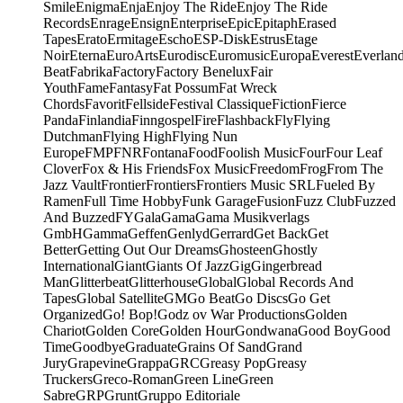
Smile
Enigma
Enja
Enjoy The Ride
Enjoy The Ride
Records
Enrage
Ensign
Enterprise
Epic
Epitaph
Erased
Tapes
Erato
Ermitage
Escho
ESP-Disk
Estrus
Etage
Noir
Eterna
EuroArts
Eurodisc
Euromusic
Europa
Everest
Everlan
Beat
Fabrika
Factory
Factory Benelux
Fair
Youth
Fame
Fantasy
Fat Possum
Fat Wreck
Chords
Favorit
Fellside
Festival Classique
Fiction
Fierce
Panda
Finlandia
Finngospel
Fire
Flashback
Fly
Flying
Dutchman
Flying High
Flying Nun
Europe
FMP
FNR
Fontana
Food
Foolish Music
Four
Four Leaf
Clover
Fox & His Friends
Fox Music
Freedom
Frog
From The
Jazz Vault
Frontier
Frontiers
Frontiers Music SRL
Fueled By
Ramen
Full Time Hobby
Funk Garage
Fusion
Fuzz Club
Fuzzed
And Buzzed
FY
Gala
Gama
Gama Musikverlags
GmbH
Gamma
Geffen
Genlyd
Gerrard
Get Back
Get
Better
Getting Out Our Dreams
Ghosteen
Ghostly
International
Giant
Giants Of Jazz
Gig
Gingerbread
Man
Glitterbeat
Glitterhouse
Global
Global Records And
Tapes
Global Satellite
GM
Go Beat
Go Discs
Go Get
Organized
Go! Bop!
Godz ov War Productions
Golden
Chariot
Golden Core
Golden Hour
Gondwana
Good Boy
Good
Time
Goodbye
Graduate
Grains Of Sand
Grand
Jury
Grapevine
Grappa
GRC
Greasy Pop
Greasy
Truckers
Greco-Roman
Green Line
Green
Sabre
GRP
Grunt
Gruppo Editoriale