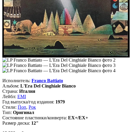
Исполнитель:
Franco Battiato
Альбом:
L'Era Del Cinghiale Bianco
Страна:
Италия
Лейбл:
EMI
Год выпуска/год издания:
1979
Стили:
Поп
,
Рок
Тип:
Оригинал
Состояние пластинки/конверта:
EX+/EX+
Размер диска:
12"