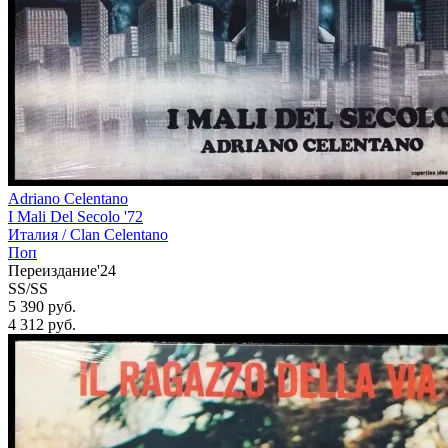
Adriano Celentano
I Mali Del Secolo '72
Италия /
Clan Celentano
Поп
Переиздание'24
SS/SS
5 390 руб.
4 312
руб.