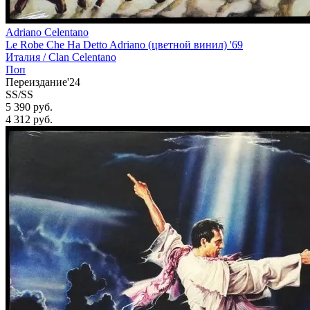
Adriano Celentano
Le Robe Che Ha Detto Adriano (цветной винил) '69
Италия /
Clan Celentano
Поп
Переиздание'24
SS/SS
5 390 руб.
4 312
руб.