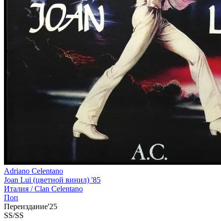
Adriano Celentano
Joan Lui (цветной винил) '85
Италия /
Clan Celentano
Поп
Переиздание'25
SS/SS