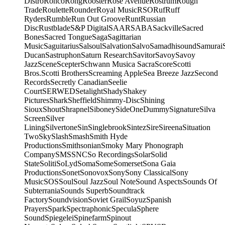
Distro
Ronco
Rong
Rooster
Rose Avenue
Rostrum
Rough
Trade
Roulette
Rounder
Royal Music
RSO
Ruf
Ruff
Ryders
Rumble
Run Out Groove
Runt
Russian
Disc
Rustblade
S&P Digital
SAAR
SABA
Sackville
Sacred
Bones
Sacred Tongue
Saga
Sagittarian
Music
Saguitarius
Salsoul
Salvation
Salvo
Samadhisound
Samurai
Ducan
Sastruphon
Saturn Research
Savitor
Savoy
Savoy
Jazz
Scene
Scepter
Schwann Musica Sacra
Score
Scotti
Bros.
Scotti Brothers
Screaming Apple
Sea Breeze Jazz
Second
Records
Secretly Canadian
Seelie
Court
SERWED
Setalight
Shady
Shakey
Pictures
Shark
Sheffield
Shimmy-Disc
Shining
Sioux
Shout
Shrapnel
Siboney
SideOneDummy
Signature
Silva
Screen
Silver
Lining
Silvertone
Sin
Singlebrook
Sintez
Sire
Sireena
Situation
Two
Sky
Slash
Smash
Smith Hyde
Productions
Smithsonian
Smoky Mary Phonograph
Company
SMS
SNC
So Recordings
Solar
Solid
State
Soliti
SoLyd
Soma
Some
Somerset
Sona Gaia
Productions
Sonet
Sonovox
Sony
Sony Classical
Sony
Music
SOS
Soul
Soul Jazz
Soul Note
Sound Aspects
Sounds Of
Subterrania
Sounds Superb
Soundtrack
Factory
Soundvision
Soviet Grail
Soyuz
Spanish
Prayers
Spark
Spectraphonic
Specula
Sphere
Sound
Spiegelei
Spinefarm
Spinout