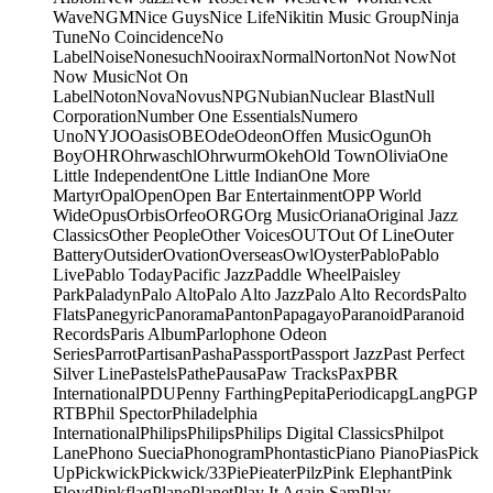
Wave
NGM
Nice Guys
Nice Life
Nikitin Music Group
Ninja
Tune
No Coincidence
No
Label
Noise
Nonesuch
Nooirax
Normal
Norton
Not Now
Not
Now Music
Not On
Label
Noton
Nova
Novus
NPG
Nubian
Nuclear Blast
Null
Corporation
Number One Essentials
Numero
Uno
NYJO
Oasis
OBE
Ode
Odeon
Offen Music
Ogun
Oh
Boy
OHR
Ohrwaschl
Ohrwurm
Okeh
Old Town
Olivia
One
Little Independent
One Little Indian
One More
Martyr
Opal
Open
Open Bar Entertainment
OPP World
Wide
Opus
Orbis
Orfeo
ORG
Org Music
Oriana
Original Jazz
Classics
Other People
Other Voices
OUT
Out Of Line
Outer
Battery
Outsider
Ovation
Overseas
Owl
Oyster
Pablo
Pablo
Live
Pablo Today
Pacific Jazz
Paddle Wheel
Paisley
Park
Paladyn
Palo Alto
Palo Alto Jazz
Palo Alto Records
Palto
Flats
Panegyric
Panorama
Panton
Papagayo
Paranoid
Paranoid
Records
Paris Album
Parlophone Odeon
Series
Parrot
Partisan
Pasha
Passport
Passport Jazz
Past Perfect
Silver Line
Pastels
Pathe
Pausa
Paw Tracks
Pax
PBR
International
PDU
Penny Farthing
Pepita
Periodica
pgLang
PGP
RTB
Phil Spector
Philadelphia
International
Philips
Philips
Philips Digital Classics
Philpot
Lane
Phono Suecia
Phonogram
Phontastic
Piano Piano
Pias
Pick
Up
Pickwick
Pickwick/33
Pie
Pieater
Pilz
Pink Elephant
Pink
Floyd
Pinkflag
Plane
Planet
Play It Again Sam
Play