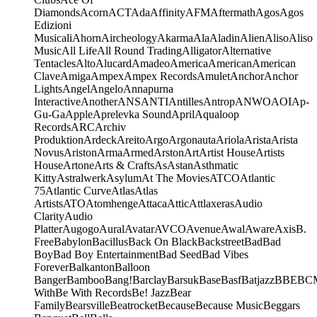
Diamonds
Acorn
ACT
Ada
Affinity
AFM
Aftermath
Agos
Agos
Edizioni
Musicali
Ahorn
Aircheology
Akarma
Ala
Aladin
Alien
Aliso
Aliso
Music
All Life
All Round Trading
Alligator
Alternative
Tentacles
Alto
Alucard
Amadeo
America
American
American
Clave
Amiga
Ampex
Ampex Records
Amulet
Anchor
Anchor
Lights
Angel
Angelo
Annapurna
Interactive
Another
ANS
ANTI
Antilles
Antrop
ANWO
AOI
Ap-
Gu-Ga
Apple
Aprelevka Sound
April
Aqualoop
Records
ARC
Archiv
Produktion
Ardeck
Areito
Argo
Argonauta
Ariola
Arista
Arista
Novus
Ariston
Arma
Armed
Arston
Art
Artist House
Artists
House
Artone
Arts & Crafts
As
Astan
Asthmatic
Kitty
Astralwerk
Asylum
At The Movies
ATCO
Atlantic
75
Atlantic Curve
Atlas
Atlas
Artists
ATO
Atomhenge
Attaca
Attic
Attlaxeras
Audio
Clarity
Audio
Platter
Augogo
Aural
Avatar
AVCO
Avenue
Awal
Aware
Axis
B.
Free
Babylon
Bacillus
Back On Black
Backstreet
Bad
Bad
Boy
Bad Boy Entertainment
Bad Seed
Bad Vibes
Forever
Balkanton
Balloon
Banger
Bamboo
Bang!
Barclay
Barsuk
Base
Basf
Batjazz
BBE
BC
With
Be With Records
Be! Jazz
Bear
Family
Bearsville
Beatrocket
Because
Because Music
Beggars