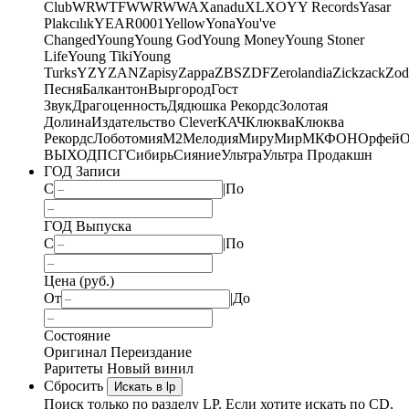
Club
WRWTFWWR
WWA
Xanadu
XL
XO
Y
Y Records
Yasar
Plakcılık
YEAR0001
Yellow
Yona
You've
Changed
Young
Young God
Young Money
Young Stoner
Life
Young Tiki
Young
Turks
YZY
ZAN
Zapisy
Zappa
ZBS
ZDF
Zerolandia
Zickzack
Zod
Песня
Балкантон
Выргород
Гост
Звук
Драгоценность
Дядюшка Рекордс
Золотая
Долина
Издательство Clever
КАЧ
Клюква
Клюква
Рекордс
Лоботомия
М2
Мелодия
МируМир
МКФОН
Орфей
О
ВЫХОД
ПСГ
Сибирь
Сияние
Ультра
Ультра Продакшн
ГОД Записи
С
|
По
ГОД Выпуска
С
|
По
Цена (руб.)
От
|
До
Состояние
Оригинал
Переиздание
Раритеты
Новый винил
Сбросить
Искать в lp
Поиск только по разделу LP. Если хотите искать по CD,