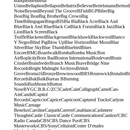
Banquet
Bell
Bella
Union
Bellaphon
Bellapon
Bellatrix
Bellevue
Bertelsmann
Berton
Noise
Beyond
Beyond The Groove
BFish
BGP
Biber
Big
Bear
Big Beat
Big Brother
Big Crown
Big
Time
Billingsgate
Bingo
BIS
Bla Bla
Black Acre
Black And
Blue
Black And Blue
Black Cat
Black Forum
Black Jazz
Black
Lion
Black Screen
Black
Truffle
Blackened
Blackground
Blackhawk
Blackwood
Blanco
Y Negro
Blind Pig
Blow Up
Blue Horizon
Blue Moon
Blue
Silver
Blue Sky
Blue Thumb
Bluebird
Blues
Encore
BMG
Boardwalk
Bomba
Bomba Music
Bon
Air
Boplicity
Born Bad
Boston International
Boulevard
Brain
Crusher
Brainfeeder
Branch Music
Brave
Bridge Nine
Records
Bright Midnight Archives
British
Grove
Broma16
Bronze
Brownswood
BRS
Brunswick
Brutalist
Bt
Records
Buk
Bulk
Bureau B
Burning
Sounds
Bushbranch
Button
Nose
BYG
C.B.R.
C/Z
C5
Cadet
Cain
Calligraph
Camel
Can-
Am
Candid
Capitol
Records
Capriccio
Caprice
Capricorn
Captured Tracks
Carlyne
Music
Carnage
Benelux
Caroline
Carpark
Carrere
Casablanca
Cashmere
Thoughts
Castle Classics
Castle Communications
Caution!
CBC
Radio Canada
CBS
CBS Dance Pool
CBS
Masterworks
CBS/Sony
Celluloid
Centre D'etudes