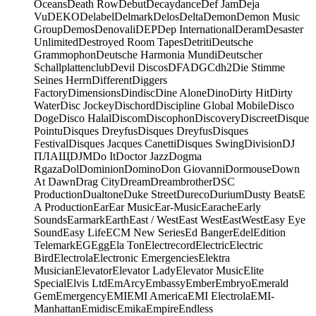
Oceans
Death Row
Debut
Decaydance
Def Jam
Deja
Vu
DEKO
Delabel
Delmark
Delos
Delta
Demon
Demon Music
Group
Demos
Denovali
DEP
Dep International
Deram
Desaster
Unlimited
Destroyed Room Tapes
Detriti
Deutsche
Grammophon
Deutsche Harmonia Mundi
Deutscher
Schallplattenclub
Devil Discos
DFA
DGC
dh2
Die Stimme
Seines Herrn
Different
Diggers
Factory
Dimensions
Dindisc
Dine Alone
Dino
Dirty Hit
Dirty
Water
Disc Jockey
Dischord
Discipline Global Mobile
Disco
Doge
Disco Halal
Discom
Discophon
Discovery
Discreet
Disque
Pointu
Disques Dreyfus
Disques Dreyfus
Disques
Festival
Disques Jacques Canetti
Disques Swing
Division
DJ
ПЛАЩ
DJM
Do It
Doctor Jazz
Dogma
Rgaza
Dol
Dominion
Domino
Don Giovanni
Dormouse
Down
At Dawn
Drag City
Dream
Dreambrother
DSC
Production
Dualtone
Duke Street
Dureco
Durium
Dusty Beats
E
A Production
Ear
Ear Music
Ear-Music
Earache
Early
Sounds
Earmark
Earth
East / West
East West
EastWest
Easy Eye
Sound
Easy Life
ECM New Series
Ed Banger
Edel
Edition
Telemark
EG
Egg
Ela Ton
Electrecord
Electric
Electric
Bird
Electrola
Electronic Emergencies
Elektra
Musician
Elevator
Elevator Lady
Elevator Music
Elite
Special
Elvis Ltd
EmArcy
Embassy
Ember
Embryo
Emerald
Gem
Emergency
EMI
EMI America
EMI Electrola
EMI-
Manhattan
Emidisc
Emika
Empire
Endless