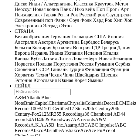
Диско
Инди / Альтернатива
Классика
Краутрок
Метал
Неосоул
Новая волна
Панк / Нью вейв
Поп
Прог / Арт
Психоделик / Гараж
Регги
Рок
Русский рок
Саундтреки
Современный поп
Фанк / Соул
Фолк
Хард Рок
Хип-Хоп
Электроника
Эстрада
Этно
СТРАНА
Великобритания
Германия
Голландия
США
Япония
Австралия
Австрия
Аргентина
Барбадос
Беларусь
Бельгия
Болгария
Бразилия
Венгрия
ГДР
Греция
Дания
Европа
Израиль
Индия
Испания
Испания
Италия
Канада
Куба
Латвия
Литва
Люксембург
Новая Зеландия
Норвегия
Польша
Португалия
Россия
Румыния
Сербия
Словения
СССР
Тайвань
Турция
Финляндия
Франция
Хорватия
Чехия
Чехия
Чили
Швейцария
Швеция
Эстония
Югославия
Южная Корея
Ямайка
ЛЕЙБЛ
A&M
Atlantic
Blue
Note
Brain
Capitol
Charisma
Chrysalis
Columbia
Decca
ECM
Elek
Records
100%
1501 Certified
17 Steps
20th Century
20th
Century-Fox
21
2MR
355 Recordings
36 Chambers
4 AD
44
records
4AD
4th & Broadway
7A
A records
A&M
Records
A.K.A.
A5B, Inc.
Aaarrg
ABC
ABC Impulse!
ABC
Records
Abkco
Absinthe
Abstrakce
Ace
Ace Fu
Ace of
Clubs
Ace Of