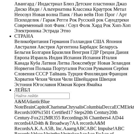
Авангард / Индастриал
Блюз
Детские пластинки
Джаз
Диско
Инди / Альтернатива
Классика
Краутрок
Метал
Неосоул
Новая волна
Панк / Нью вейв
Поп
Прог / Арт
Психоделик / Гараж
Регги
Рок
Русский рок
Саундтреки
Современный поп
Фанк / Соул
Фолк
Хард Рок
Хип-Хоп
Электроника
Эстрада
Этно
СТРАНА
Великобритания
Германия
Голландия
США
Япония
Австралия
Австрия
Аргентина
Барбадос
Беларусь
Бельгия
Болгария
Бразилия
Венгрия
ГДР
Греция
Дания
Европа
Израиль
Индия
Испания
Испания
Италия
Канада
Куба
Латвия
Литва
Люксембург
Новая Зеландия
Норвегия
Польша
Португалия
Россия
Румыния
Сербия
Словения
СССР
Тайвань
Турция
Финляндия
Франция
Хорватия
Чехия
Чехия
Чили
Швейцария
Швеция
Эстония
Югославия
Южная Корея
Ямайка
ЛЕЙБЛ
A&M
Atlantic
Blue
Note
Brain
Capitol
Charisma
Chrysalis
Columbia
Decca
ECM
Elek
Records
100%
1501 Certified
17 Steps
20th Century
20th
Century-Fox
21
2MR
355 Recordings
36 Chambers
4 AD
44
records
4AD
4th & Broadway
7A
A records
A&M
Records
A.K.A.
A5B, Inc.
Aaarrg
ABC
ABC Impulse!
ABC
Records
Abkco
Absinthe
Abstrakce
Ace
Ace Fu
Ace of