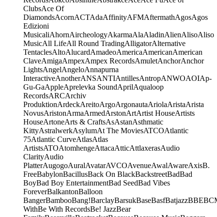
Clubs
Ace Of
Diamonds
Acorn
ACT
Ada
Affinity
AFM
Aftermath
Agos
Agos
Edizioni
Musicali
Ahorn
Aircheology
Akarma
Ala
Aladin
Alien
Aliso
Aliso
Music
All Life
All Round Trading
Alligator
Alternative
Tentacles
Alto
Alucard
Amadeo
America
American
American
Clave
Amiga
Ampex
Ampex Records
Amulet
Anchor
Anchor
Lights
Angel
Angelo
Annapurna
Interactive
Another
ANS
ANTI
Antilles
Antrop
ANWO
AOI
Ap-
Gu-Ga
Apple
Aprelevka Sound
April
Aqualoop
Records
ARC
Archiv
Produktion
Ardeck
Areito
Argo
Argonauta
Ariola
Arista
Arista
Novus
Ariston
Arma
Armed
Arston
Art
Artist House
Artists
House
Artone
Arts & Crafts
As
Astan
Asthmatic
Kitty
Astralwerk
Asylum
At The Movies
ATCO
Atlantic
75
Atlantic Curve
Atlas
Atlas
Artists
ATO
Atomhenge
Attaca
Attic
Attlaxeras
Audio
Clarity
Audio
Platter
Augogo
Aural
Avatar
AVCO
Avenue
Awal
Aware
Axis
B.
Free
Babylon
Bacillus
Back On Black
Backstreet
Bad
Bad
Boy
Bad Boy Entertainment
Bad Seed
Bad Vibes
Forever
Balkanton
Balloon
Banger
Bamboo
Bang!
Barclay
Barsuk
Base
Basf
Batjazz
BBE
BC
With
Be With Records
Be! Jazz
Bear