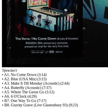
Треклист
• A1. No Come Down (3:14)
• A2. Blue (USA Mix) (3:15)
• A3. Make It Till Monday (Acoustic) (2:44)
• A4. Butterfly (Acoustic) (7:37)
• A5. Where The Geese Go (3:12)
• A6. 6 O'Clock (4:29)
• B7. One Way To Go (7:17)
• B8. Gravity Grave (Live Glastonbury 93) (9:23)