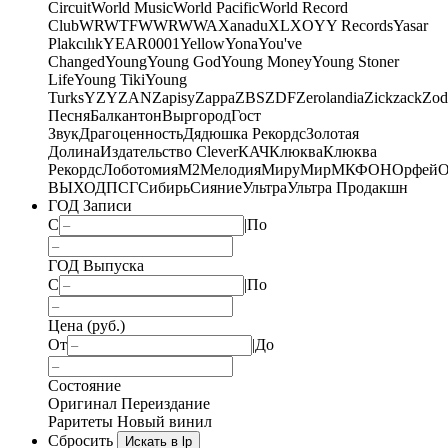
Circuit
World Music
World Pacific
World Record
Club
WRWTFWWR
WWA
Xanadu
XL
XO
Y
Y Records
Yasar
Plakcılık
YEAR0001
Yellow
Yona
You've
Changed
Young
Young God
Young Money
Young Stoner
Life
Young Tiki
Young
Turks
YZY
ZAN
Zapisy
Zappa
ZBS
ZDF
Zerolandia
Zickzack
Zod
Песня
Балкантон
Выргород
Гост
Звук
Драгоценность
Дядюшка Рекордс
Золотая
Долина
Издательство Clever
КАЧ
Клюква
Клюква
Рекордс
Лоботомия
М2
Мелодия
МируМир
МКФОН
Орфей
О
ВЫХОД
ПСГ
Сибирь
Сияние
Ультра
Ультра Продакшн
ГОД Записи
С
|
По
ГОД Выпуска
С
|
По
Цена (руб.)
От
|
До
Состояние
Оригинал
Переиздание
Раритеты
Новый винил
Сбросить
Искать в lp