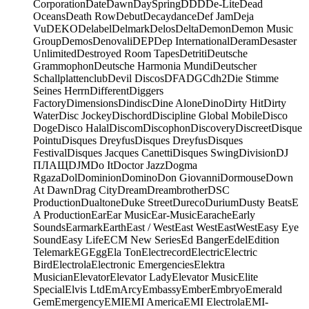
Corporation
Date
Dawn
DaySpring
DDD
De-Lite
Dead
Oceans
Death Row
Debut
Decaydance
Def Jam
Deja
Vu
DEKO
Delabel
Delmark
Delos
Delta
Demon
Demon Music
Group
Demos
Denovali
DEP
Dep International
Deram
Desaster
Unlimited
Destroyed Room Tapes
Detriti
Deutsche
Grammophon
Deutsche Harmonia Mundi
Deutscher
Schallplattenclub
Devil Discos
DFA
DGC
dh2
Die Stimme
Seines Herrn
Different
Diggers
Factory
Dimensions
Dindisc
Dine Alone
Dino
Dirty Hit
Dirty
Water
Disc Jockey
Dischord
Discipline Global Mobile
Disco
Doge
Disco Halal
Discom
Discophon
Discovery
Discreet
Disque
Pointu
Disques Dreyfus
Disques Dreyfus
Disques
Festival
Disques Jacques Canetti
Disques Swing
Division
DJ
ПЛАЩ
DJM
Do It
Doctor Jazz
Dogma
Rgaza
Dol
Dominion
Domino
Don Giovanni
Dormouse
Down
At Dawn
Drag City
Dream
Dreambrother
DSC
Production
Dualtone
Duke Street
Dureco
Durium
Dusty Beats
E
A Production
Ear
Ear Music
Ear-Music
Earache
Early
Sounds
Earmark
Earth
East / West
East West
EastWest
Easy Eye
Sound
Easy Life
ECM New Series
Ed Banger
Edel
Edition
Telemark
EG
Egg
Ela Ton
Electrecord
Electric
Electric
Bird
Electrola
Electronic Emergencies
Elektra
Musician
Elevator
Elevator Lady
Elevator Music
Elite
Special
Elvis Ltd
EmArcy
Embassy
Ember
Embryo
Emerald
Gem
Emergency
EMI
EMI America
EMI Electrola
EMI-