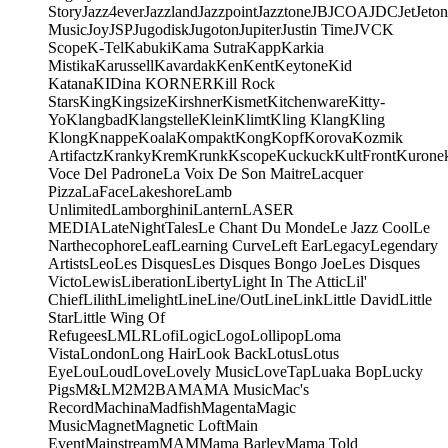
Story
Jazz4ever
Jazzland
Jazzpoint
Jazztone
JB
JCOA
JDC
Jet
Jeton
Music
Joy
JSP
Jugodisk
Jugoton
Jupiter
Justin Time
JVC
K
Scope
K-Tel
Kabuki
Kama Sutra
Kapp
Karkia
Mistika
Karussell
Kavardak
Ken
Kent
Keytone
Kid
Katana
KIDina KORNER
Kill Rock
Stars
King
Kingsize
Kirshner
Kismet
Kitchenware
Kitty-
Yo
Klangbad
Klangstelle
Klein
Klimt
Kling Klang
Kling
Klong
Knappe
Koala
Kompakt
Kong
Kopf
Korova
Kozmik
Artifactz
Kranky
Krem
Krunk
Kscope
Kuckuck
KultFront
Kurone
Voce Del Padrone
La Voix De Son Maitre
Lacquer
Pizza
LaFace
Lakeshore
Lamb
Unlimited
Lamborghini
Lantern
LASER
MEDIA
LateNightTales
Le Chant Du Monde
Le Jazz Cool
Le
Narthecophore
Leaf
Learning Curve
Left Ear
Legacy
Legendary
Artists
Leo
Les Disques
Les Disques Bongo Joe
Les Disques
Victo
Lewis
Liberation
Liberty
Light In The Attic
Lil'
Chief
Lilith
Limelight
Line
Line/OutLine
Link
Little David
Little
Star
Little Wing Of
Refugees
LMLR
Lofi
Logic
Logo
Lollipop
Loma
Vista
London
Long Hair
Look Back
Lotus
Lotus
Eye
Lou
Loud
Love
Lovely Music
LoveTap
Luaka Bop
Lucky
Pigs
M&L
M2
M2BA
MA
MA Music
Mac's
Record
Machina
Madfish
Magenta
Magic
Music
Magnet
Magnetic Loft
Main
Event
Mainstream
MAM
Mama Barley
Mama Told