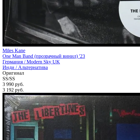
Miles Kane
One Man Band (прозрачный винил) '23
Германия /
Modern Sky UK
Инди / Альтернатива
Оригинал
SS/SS
3 990 руб.
3 192
руб.