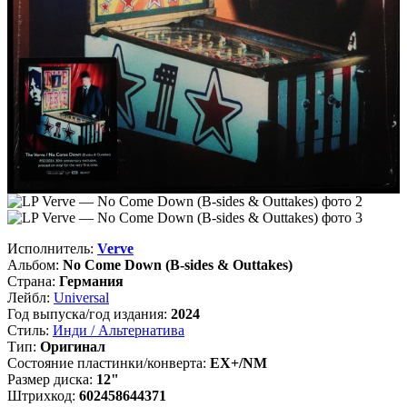
Исполнитель:
Verve
Альбом:
No Come Down (B-sides & Outtakes)
Страна:
Германия
Лейбл:
Universal
Год выпуска/год издания:
2024
Стиль:
Инди / Альтернатива
Тип:
Оригинал
Состояние пластинки/конверта:
EX+/NM
Размер диска:
12"
Штрихкод:
602458644371