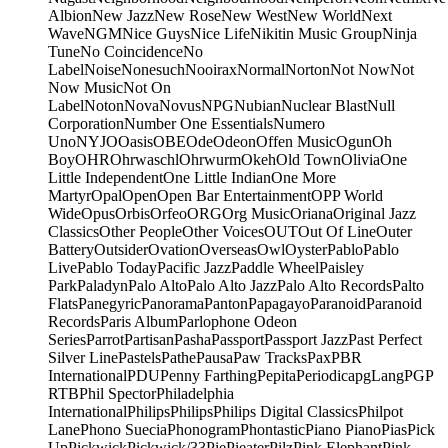
Albion
New Jazz
New Rose
New West
New World
Next
Wave
NGM
Nice Guys
Nice Life
Nikitin Music Group
Ninja
Tune
No Coincidence
No
Label
Noise
Nonesuch
Nooirax
Normal
Norton
Not Now
Not
Now Music
Not On
Label
Noton
Nova
Novus
NPG
Nubian
Nuclear Blast
Null
Corporation
Number One Essentials
Numero
Uno
NYJO
Oasis
OBE
Ode
Odeon
Offen Music
Ogun
Oh
Boy
OHR
Ohrwaschl
Ohrwurm
Okeh
Old Town
Olivia
One
Little Independent
One Little Indian
One More
Martyr
Opal
Open
Open Bar Entertainment
OPP World
Wide
Opus
Orbis
Orfeo
ORG
Org Music
Oriana
Original Jazz
Classics
Other People
Other Voices
OUT
Out Of Line
Outer
Battery
Outsider
Ovation
Overseas
Owl
Oyster
Pablo
Pablo
Live
Pablo Today
Pacific Jazz
Paddle Wheel
Paisley
Park
Paladyn
Palo Alto
Palo Alto Jazz
Palo Alto Records
Palto
Flats
Panegyric
Panorama
Panton
Papagayo
Paranoid
Paranoid
Records
Paris Album
Parlophone Odeon
Series
Parrot
Partisan
Pasha
Passport
Passport Jazz
Past Perfect
Silver Line
Pastels
Pathe
Pausa
Paw Tracks
Pax
PBR
International
PDU
Penny Farthing
Pepita
Periodica
pgLang
PGP
RTB
Phil Spector
Philadelphia
International
Philips
Philips
Philips Digital Classics
Philpot
Lane
Phono Suecia
Phonogram
Phontastic
Piano Piano
Pias
Pick
Up
Pickwick
Pickwick/33
Pie
Pieater
Pilz
Pink Elephant
Pink