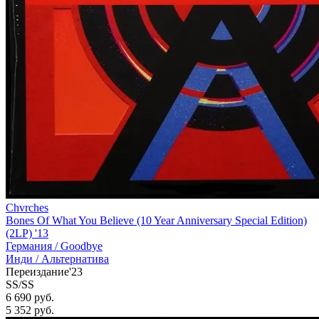
Chvrches
Bones Of What You Believe (10 Year Anniversary Special Edition)
(2LP) '13
Германия /
Goodbye
Инди / Альтернатива
Переиздание'23
SS/SS
6 690 руб.
5 352
руб.