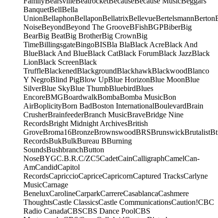
Family
Bearsville
Beatrocket
Because
Because Music
Beggars
Banquet
Bell
Bella
Union
Bellaphon
Bellapon
Bellatrix
Bellevue
Bertelsmann
Berton
Noise
Beyond
Beyond The Groove
BFish
BGP
Biber
Big
Bear
Big Beat
Big Brother
Big Crown
Big
Time
Billingsgate
Bingo
BIS
Bla Bla
Black Acre
Black And
Blue
Black And Blue
Black Cat
Black Forum
Black Jazz
Black
Lion
Black Screen
Black
Truffle
Blackened
Blackground
Blackhawk
Blackwood
Blanco
Y Negro
Blind Pig
Blow Up
Blue Horizon
Blue Moon
Blue
Silver
Blue Sky
Blue Thumb
Bluebird
Blues
Encore
BMG
Boardwalk
Bomba
Bomba Music
Bon
Air
Boplicity
Born Bad
Boston International
Boulevard
Brain
Crusher
Brainfeeder
Branch Music
Brave
Bridge Nine
Records
Bright Midnight Archives
British
Grove
Broma16
Bronze
Brownswood
BRS
Brunswick
Brutalist
Bt
Records
Buk
Bulk
Bureau B
Burning
Sounds
Bushbranch
Button
Nose
BYG
C.B.R.
C/Z
C5
Cadet
Cain
Calligraph
Camel
Can-
Am
Candid
Capitol
Records
Capriccio
Caprice
Capricorn
Captured Tracks
Carlyne
Music
Carnage
Benelux
Caroline
Carpark
Carrere
Casablanca
Cashmere
Thoughts
Castle Classics
Castle Communications
Caution!
CBC
Radio Canada
CBS
CBS Dance Pool
CBS