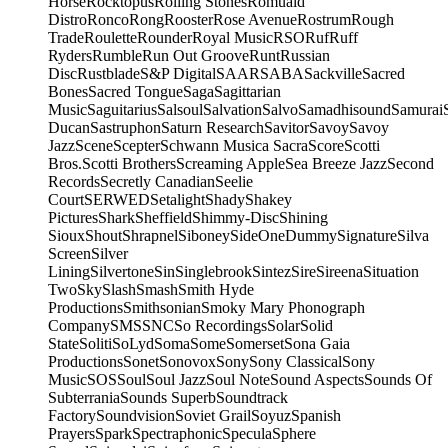
Horse
Rocktopus
Rolling Stones
Romuald
Distro
Ronco
Rong
Rooster
Rose Avenue
Rostrum
Rough
Trade
Roulette
Rounder
Royal Music
RSO
Ruf
Ruff
Ryders
Rumble
Run Out Groove
Runt
Russian
Disc
Rustblade
S&P Digital
SAAR
SABA
Sackville
Sacred
Bones
Sacred Tongue
Saga
Sagittarian
Music
Saguitarius
Salsoul
Salvation
Salvo
Samadhisound
Samurai
Ducan
Sastruphon
Saturn Research
Savitor
Savoy
Savoy
Jazz
Scene
Scepter
Schwann Musica Sacra
Score
Scotti
Bros.
Scotti Brothers
Screaming Apple
Sea Breeze Jazz
Second
Records
Secretly Canadian
Seelie
Court
SERWED
Setalight
Shady
Shakey
Pictures
Shark
Sheffield
Shimmy-Disc
Shining
Sioux
Shout
Shrapnel
Siboney
SideOneDummy
Signature
Silva
Screen
Silver
Lining
Silvertone
Sin
Singlebrook
Sintez
Sire
Sireena
Situation
Two
Sky
Slash
Smash
Smith Hyde
Productions
Smithsonian
Smoky Mary Phonograph
Company
SMS
SNC
So Recordings
Solar
Solid
State
Soliti
SoLyd
Soma
Some
Somerset
Sona Gaia
Productions
Sonet
Sonovox
Sony
Sony Classical
Sony
Music
SOS
Soul
Soul Jazz
Soul Note
Sound Aspects
Sounds Of
Subterrania
Sounds Superb
Soundtrack
Factory
Soundvision
Soviet Grail
Soyuz
Spanish
Prayers
Spark
Spectraphonic
Specula
Sphere