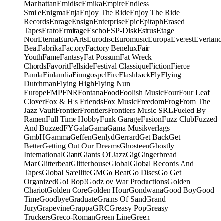
Manhattan
Emidisc
Emika
Empire
Endless
Smile
Enigma
Enja
Enjoy The Ride
Enjoy The Ride
Records
Enrage
Ensign
Enterprise
Epic
Epitaph
Erased
Tapes
Erato
Ermitage
Escho
ESP-Disk
Estrus
Etage
Noir
Eterna
EuroArts
Eurodisc
Euromusic
Europa
Everest
Everlan
Beat
Fabrika
Factory
Factory Benelux
Fair
Youth
Fame
Fantasy
Fat Possum
Fat Wreck
Chords
Favorit
Fellside
Festival Classique
Fiction
Fierce
Panda
Finlandia
Finngospel
Fire
Flashback
Fly
Flying
Dutchman
Flying High
Flying Nun
Europe
FMP
FNR
Fontana
Food
Foolish Music
Four
Four Leaf
Clover
Fox & His Friends
Fox Music
Freedom
Frog
From The
Jazz Vault
Frontier
Frontiers
Frontiers Music SRL
Fueled By
Ramen
Full Time Hobby
Funk Garage
Fusion
Fuzz Club
Fuzzed
And Buzzed
FY
Gala
Gama
Gama Musikverlags
GmbH
Gamma
Geffen
Genlyd
Gerrard
Get Back
Get
Better
Getting Out Our Dreams
Ghosteen
Ghostly
International
Giant
Giants Of Jazz
Gig
Gingerbread
Man
Glitterbeat
Glitterhouse
Global
Global Records And
Tapes
Global Satellite
GM
Go Beat
Go Discs
Go Get
Organized
Go! Bop!
Godz ov War Productions
Golden
Chariot
Golden Core
Golden Hour
Gondwana
Good Boy
Good
Time
Goodbye
Graduate
Grains Of Sand
Grand
Jury
Grapevine
Grappa
GRC
Greasy Pop
Greasy
Truckers
Greco-Roman
Green Line
Green