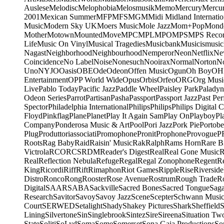
Auslese
Melodisc
Melophobia
Melosmusik
Memo
Mercury
Mercu
2001
Mexican Summer
MFP
MFS
MGM
Midi
Midland Internatio
Music
Modern Sky UK
Moers Music
Mole Jazz
Mom+Pop
Mond
Mother
Motown
Mounted
Move
MPC
MPL
MPO
MPS
MPS Recor
Life
Music On Vinyl
Musical Tragedies
Musicbank
Musicismusic
Nagast
Neighborhood
Neighbourhood
Nemperor
Neon
Netflix
Ne
Coincidence
No Label
Noise
Nonesuch
Nooirax
Normal
Norton
N
Uno
NYJO
Oasis
OBE
Ode
Odeon
Offen Music
Ogun
Oh Boy
OH
Entertainment
OPP World Wide
Opus
Orbis
Orfeo
ORG
Org Musi
Live
Pablo Today
Pacific Jazz
Paddle Wheel
Paisley Park
Paladyn
Odeon Series
Parrot
Partisan
Pasha
Passport
Passport Jazz
Past Per
Spector
Philadelphia International
Philips
Philips
Philips Digital C
Floyd
Pinkflag
Plane
Planet
Play It Again Sam
Play On
Playboy
Pl
Company
Ponderosa Music & Art
Pool
Pori Jazz
Pork Pie
Portobe
Plug
Produttoriassociati
Promophone
Pronit
Prophone
Provogue
P
Roots
Rag Baby
Raid
Raisin' Music
Rak
Ralph
Rams Horn
Rare B
Victrola
RCO
RCS
RDM
Reader's Digest
Real
Real Gone Music
R
Real
Reflection Nebula
Refuge
Regal
Regal Zonophone
Regent
R
King
Ricordi
Riff
Rift
Rimaphon
Riot Games
Ripple
Rise
Riverside
Distro
Ronco
Rong
Rooster
Rose Avenue
Rostrum
Rough Trade
Ro
Digital
SAAR
SABA
Sackville
Sacred Bones
Sacred Tongue
Sag
Research
Savitor
Savoy
Savoy Jazz
Scene
Scepter
Schwann Music
Court
SERWED
Setalight
Shady
Shakey Pictures
Shark
Sheffield
S
Lining
Silvertone
Sin
Singlebrook
Sintez
Sire
Sireena
Situation Tw
State
Soliti
SoLyd
Soma
Some
Somerset
Sona Gaia Productions
So