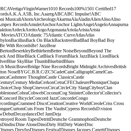
e
RCA
Vertigo
Virgin
Warner
10
10 Records
100%
1501 Certified
17
ords
A.K.A.
A5B, Inc.
Aaarrg
ABC
ABC Impulse!
ABC
ni Musicali
Ahorn
Aircheology
Akarma
Ala
Aladin
Alien
Aliso
Aliso
mpex Records
Amulet
Anchor
Anchor Lights
Angel
Angelo
Annapurna
uktion
Ardeck
Areito
Argo
Argonauta
Ariola
Arista
Arista
 Movies
ATCO
Atlantic 75
Atlantic Curve
Atlas
Atlas
bylon
Bacillus
Back On Black
Backstreet
Bad
Bad Boy
Bad Boy
Be With Records
Be! Jazz
Bear
Berton
Beserkley
Bethlehem
Better Noise
Beyond
Beyond The
ack And Blue
Black Cat
Black Forum
Black Jazz
Black Lion
Black
lver
Blue Sky
Blue Thumb
Bluebird
Blues
ch Music
Brave
Bridge Nine Records
Bright Midnight Archives
British
tton Nose
BYG
C.B.R.
C/Z
C5
Cadet
Cain
Calligraph
Camel
Can-
anca
Cashmere Thoughts
Castle Classics
Castle
entury
Century Media
Cerkon
Cetra
CFE
ChaleurePhonique
Chapa
Choice
Chop Shop
Cinevox
Circa
Circle
City Slang
Cityboy
Clan
blestone
Cobra
Cobweb
Coconut
Cog Sinister
Collector's
Collector's
d
Concord Bicycle
Concord Jazz
Concorde
Congo
ecordings
Crammed Discs
Creation
Creative World
Creole
Criss Cross
ongue
Curtom
Cuts From The Vaults
Cypress Records
D:vision
ow
Debut
Decaydance
Def Jam
Deja
stroyed Room Tapes
Detriti
Deutsche Grammophon
Deutsche
s
Dindisc
Dine Alone
Dino
Dirty Hit
Dirty Water
Disc
Disques Dreyfus
Disques Festival
Disques Jacques Canetti
Disques