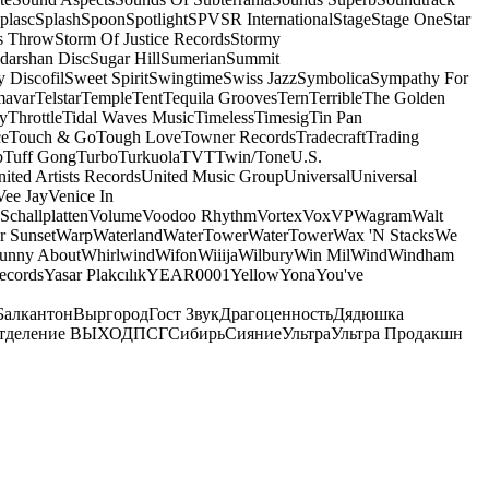
plasc
Splash
Spoon
Spotlight
SPV
SR International
Stage
Stage One
Star
s Throw
Storm Of Justice Records
Stormy
darshan Disc
Sugar Hill
Sumerian
Summit
 Discofil
Sweet Spirit
Swingtime
Swiss Jazz
Symbolica
Sympathy For
mavar
Telstar
Temple
Tent
Tequila Grooves
Tern
Terrible
The Golden
ey
Throttle
Tidal Waves Music
Timeless
Timesig
Tin Pan
ce
Touch & Go
Tough Love
Towner Records
Tradecraft
Trading
b
Tuff Gong
Turbo
Turkuola
TVT
Twin/Tone
U.S.
ited Artists Records
United Music Group
Universal
Universal
Vee Jay
Venice In
Schallplatten
Volume
Voodoo Rhythm
Vortex
Vox
VP
Wagram
Walt
r Sunset
Warp
Waterland
WaterTower
WaterTower
Wax 'N Stacks
We
Funny About
Whirlwind
Wifon
Wiiija
Wilbury
Win Mil
Wind
Windham
ecords
Yasar Plakcılık
YEAR0001
Yellow
Yona
You've
Балкантон
Выргород
Гост Звук
Драгоценность
Дядюшка
тделение ВЫХОД
ПСГ
Сибирь
Сияние
Ультра
Ультра Продакшн