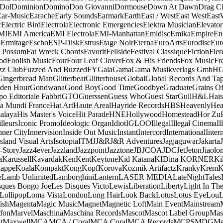
Dol
Dominion
Domino
Don Giovanni
Dormouse
Down At Dawn
Drag Ci
Ear-Music
Earache
Early Sounds
Earmark
Earth
East / West
East West
East
c
Electric Bird
Electrola
Electronic Emergencies
Elektra Musician
Elevator
MI
EMI America
EMI Electrola
EMI-Manhattan
Emidisc
Emika
Empire
En
o
Ermitage
Escho
ESP-Disk
Estrus
Etage Noir
Eterna
EuroArts
Eurodisc
Eur
t Possum
Fat Wreck Chords
Favorit
Fellside
Festival Classique
Fiction
Fier
od
Foolish Music
Four
Four Leaf Clover
Fox & His Friends
Fox Music
Fr
zz Club
Fuzzed And Buzzed
FY
Gala
Gama
Gama Musikverlags GmbH
Gingerbread Man
Glitterbeat
Glitterhouse
Global
Global Records And Ta
den Hour
Gondwana
Good Boy
Good Time
Goodbye
Graduate
Grains O
o Editoriale Fabbri
GTO
Guerssen
Guess Who
Guest Star
Gull
H&L
Hais
a Mundi France
Hat Art
Haute Areal
Hayride Records
HBS
Heavenly
Hea
alaya
His Master's Voice
Hit Parade
HNE
Hollywood
Homestead
Hor Zu
lleurs
Iconic Promo
Ideologic Organ
Idiot
IGLOO
Illegal
Illegal Cinema
Il
nner City
Innervision
Inside Out Music
Instant
Intercord
International
Inter
Island Visual Arts
Isotopia
ITM
J
J&R
J&R Adventures
Jagjaguwar
Jakarta
-Story
Jazz4ever
Jazzland
Jazzpoint
Jazztone
JB
JCOA
JDC
Jet
Jeton
Jiaolo
a
Karussell
Kavardak
Ken
Kent
Keytone
Kid Katana
KIDina KORNER
Ki
appe
Koala
Kompakt
Kong
Kopf
Korova
Kozmik Artifactz
Kranky
Krem
K
e
Lamb Unlimited
Lamborghini
Lantern
LASER MEDIA
LateNightTales
sques Bongo Joe
Les Disques Victo
Lewis
Liberation
Liberty
Light In The
Lollipop
Loma Vista
London
Long Hair
Look Back
Lotus
Lotus Eye
Lou
ish
Magenta
Magic Music
Magnet
Magnetic Loft
Main Event
Mainstream
fon
Marvel
Maschina
Maschina Records
Mascot
Mascot Label Group
Mas
t
Maxwell
MCA
MCA / Coral
MCA Coral
MCA Records
MCPS
MDG
Me