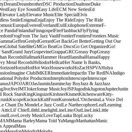
ty
Dream
Dreambrother
DSC Production
Dualtone
Duke
West
Easy Eye Sound
Easy Life
ECM New Series
Ed
Elevator Lady
Elevator Music
Elite Special
Elvis
dless Smile
Enigma
Enja
Enjoy The Ride
Enjoy The Ride
omusic
Europa
Everest
Everland
Exil
Exilophone
Extreme
F-
ce Panda
Finlandia
Finngospel
Fire
Flashback
Fly
Flying
eedom
Frog
From The Jazz Vault
Frontier
Frontiers
Frontiers Music
Gamma
Geffen
Genlyd
Gerrard
Get Back
Get Better
Getting Out Our
pes
Global Satellite
GM
Go Beat
Go Discs
Go Get Organized
Go!
f Sand
Grand Jury
Grapevine
Grappa
GRC
Greasy Pop
Greasy
han Records
Hallmark
Hammer Heart
Hannibal
Hansa
Happy
vy Metal Records
Heliodor
Hellcat
Her Name Is Banks,
Horizon
Horzu
Hot
Hot Wax
Houseworks
HoZac
HSPVA
Hulya
lusion
Imagine Club
IMKER
Immediate
Impact
In The Red
INA
Indigo
national Polydor Production
Interphon
Interscope
Interscope
Janus
JAPO
JARO
Jas
Jasmin
Jasmine
Jay Boy
Jazz & Jazz
Jazz
ng
Jive
Jive
JMT
Joker
Jomar Music
Joy
JSP
Jugodisk
Jugoton
Jupiter
Justin
ll Rock Stars
King
Kingsize
Kirshner
Kismet
Kitchenware
Kitty-
runk
Kscope
Kuckuck
KultFront
Kuroneko
L'Orchestra
La Voce Del
Le Chant Du Monde
Le Jazz Cool
Le Narthecophore
Leaf
Learning
 Attic
Lil' Chief
Lilith
Limelight
Line
Line/OutLine
Link
Little
Loud
Love
Lovely Music
LoveTap
Luaka Bop
Lucky
MAM
Mama Barley
Mama Told Ya
Mango
Manhattan
Manic
s Appeal
Mass
ga
Megafon
Melodia
Melodia