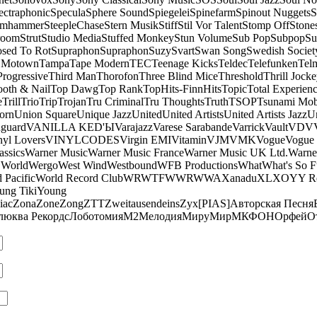
ectraphonic
Specula
Sphere Sound
Spiegelei
Spinefarm
Spinout Nuggets
S
amhammer
SteepleChase
Stern Musik
Stiff
Stil Vor Talent
Stomp Off
Stone
room
Strut
Studio Media
Stuffed Monkey
Stun Volume
Sub Pop
Subpop
Su
sed To Rot
Supraphon
Supraphon
Suzy
Svart
Swan Song
Swedish Society
 Motown
Tampa
Tape Modern
TEC
Teenage Kicks
Teldec
Telefunken
Tel
Progressive
Third Man
Thorofon
Three Blind Mice
Threshold
Thrill Jock
ooth & Nail
Top Dawg
Top Rank
TopHits-FinnHits
Topic
Total Experien
e
Trill
Trio
Trip
Trojan
Tru Criminal
Tru Thoughts
Truth
TSOP
Tsunami Mo
orn
Union Square
Unique Jazz
United
United Artists
United Artists Jazz
Un
guard
VANILLA KED'Ы
Varajazz
Varese Sarabande
Varrick
Vault
VDV
nyl Lovers
VINYLCODES
Virgin EMI
Vitamin
VJM
VMK
Vogue
Vogue 
assics
Warner Music
Warner Music France
Warner Music UK Ltd.
Warne
 World
Wergo
West Wind
Westbound
WFB Productions
What
What's So 
 Pacific
World Record Club
WRWTFWWR
WWA
Xanadu
XL
XO
Y
Y R
ung Tiki
Young
iac
Zona
Zone
Zong
ZTT
Zweitausendeins
Zyx
[PIAS]
Авторская Песня
люква Рекордс
Лоботомия
М2
Мелодия
МируМир
МКФОН
Орфей
О