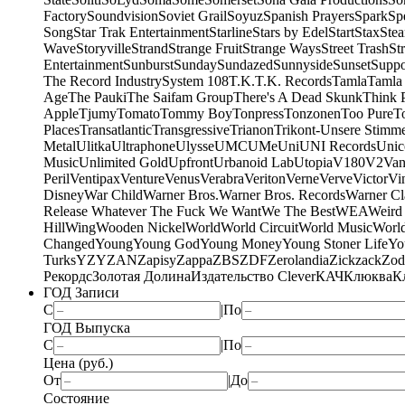
Factory
Soundvision
Soviet Grail
Soyuz
Spanish Prayers
Spark
Sp
Song
Star Trak Entertainment
Starline
Stars by Edel
Start
Stax
Ste
Wave
Storyville
Strand
Strange Fruit
Strange Ways
Street Trash
St
Entertainment
Sunburst
Sunday
Sundazed
Sunnyside
Sunset
Suppo
The Record Industry
System 108
T.K.
T.K. Records
Tamla
Tamla
Age
The Pauki
The Saifam Group
There's A Dead Skunk
Think 
Apple
Tjumy
Tomato
Tommy Boy
Tonpress
Tonzonen
Too Pure
T
Places
Transatlantic
Transgressive
Trianon
Trikont-Unsere Stimm
Metal
Ulitka
Ultraphone
Ulysse
UMC
UMe
Uni
UNI Records
Unic
Music
Unlimited Gold
Upfront
Urbanoid Lab
Utopia
V180
V2
Van
Peril
Ventipax
Venture
Venus
Verabra
Veriton
Verne
Verve
Victor
Vi
Disney
War Child
Warner Bros.
Warner Bros. Records
Warner Cl
Release Whatever The Fuck We Want
We The Best
WEA
Weird
Hill
Wing
Wooden Nickel
World
World Circuit
World Music
World
Changed
Young
Young God
Young Money
Young Stoner Life
Yo
Turks
YZY
ZAN
Zapisy
Zappa
ZBS
ZDF
Zerolandia
Zickzack
Zod
Рекордс
Золотая Долина
Издательство Clever
КАЧ
Клюква
К
ГОД Записи
С
|
По
ГОД Выпуска
С
|
По
Цена (руб.)
От
|
До
Состояние