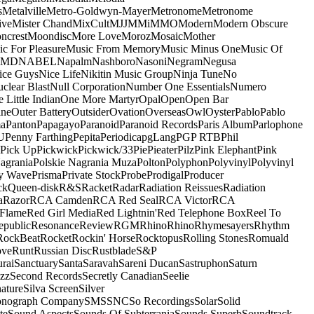
s
Metalville
Metro-Goldwyn-Mayer
Metronome
Metronome
ive
Mister Chand
MixCult
MJJ
MMi
MMO
Modern
Modern Obscure
ncrest
Moondisc
More Love
Moroz
Mosaic
Mother
c For Pleasure
Music From Memory
Music Minus One
Music Of
5MD
NABEL
Napalm
Nashboro
Nasoni
Negram
Negusa
ice Guys
Nice Life
Nikitin Music Group
Ninja Tune
No
clear Blast
Null Corporation
Number One Essentials
Numero
 Little Indian
One More Martyr
Opal
Open
Open Bar
ine
Outer Battery
Outsider
Ovation
Overseas
Owl
Oyster
Pablo
Pablo
ma
Panton
Papagayo
Paranoid
Paranoid Records
Paris Album
Parlophone
U
Penny Farthing
Pepita
Periodica
pgLang
PGP RTB
Phil
Pick Up
Pickwick
Pickwick/33
Pie
Pieater
Pilz
Pink Elephant
Pink
agrania
Polskie Nagrania Muza
Polton
Polyphon
Polyvinyl
Polyvinyl
y Wave
Prisma
Private Stock
Probe
Prodigal
Producer
ck
Queen-disk
R&S
Racket
Radar
Radiation Reissues
Radiation
a
Razor
RCA Camden
RCA Red Seal
RCA Victor
RCA
Flame
Red Girl Media
Red Lightnin'
Red Telephone Box
Reel To
epublic
Resonance
Review
RGM
Rhino
Rhino
Rhymesayers
Rhythm
RockBeat
Rocket
Rockin' Horse
Rocktopus
Rolling Stones
Romuald
ove
Runt
Russian Disc
Rustblade
S&P
rai
Sanctuary
Santa
Saravah
Sareni Ducan
Sastruphon
Saturn
azz
Second Records
Secretly Canadian
Seelie
ature
Silva Screen
Silver
onograph Company
SMS
SNC
So Recordings
Solar
Solid
te
Sound Aspects
Sounds Of Subterrania
Sounds Superb
Soundtrack