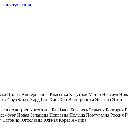
ые поступления
ско
Инди / Альтернатива
Классика
Краутрок
Метал
Неосоул
Нов
к / Соул
Фолк
Хард Рок
Хип-Хоп
Электроника
Эстрада
Этно
ралия
Австрия
Аргентина
Барбадос
Беларусь
Бельгия
Болгария
Б
сембург
Новая Зеландия
Норвегия
Польша
Португалия
Россия
Р
я
Эстония
Югославия
Южная Корея
Ямайка