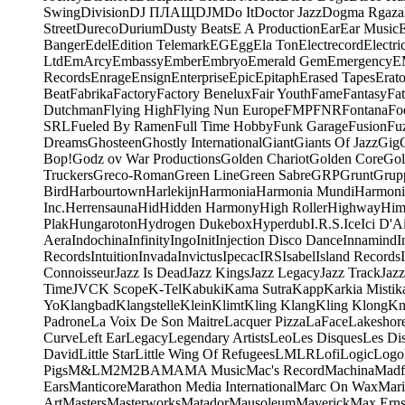
Swing
Division
DJ ПЛАЩ
DJM
Do It
Doctor Jazz
Dogma Rgaza
Street
Dureco
Durium
Dusty Beats
E A Production
Ear
Ear Music
Banger
Edel
Edition Telemark
EG
Egg
Ela Ton
Electrecord
Electri
Ltd
EmArcy
Embassy
Ember
Embryo
Emerald Gem
Emergency
E
Records
Enrage
Ensign
Enterprise
Epic
Epitaph
Erased Tapes
Erat
Beat
Fabrika
Factory
Factory Benelux
Fair Youth
Fame
Fantasy
Fa
Dutchman
Flying High
Flying Nun Europe
FMP
FNR
Fontana
Fo
SRL
Fueled By Ramen
Full Time Hobby
Funk Garage
Fusion
Fu
Dreams
Ghosteen
Ghostly International
Giant
Giants Of Jazz
Gig
Bop!
Godz ov War Productions
Golden Chariot
Golden Core
Gol
Truckers
Greco-Roman
Green Line
Green Sabre
GRP
Grunt
Grupp
Bird
Harbourtown
Harlekijn
Harmonia
Harmonia Mundi
Harmoni
Inc.
Herrensauna
Hid
Hidden Harmony
High Roller
Highway
Him
Plak
Hungaroton
Hydrogen Dukebox
Hyperdub
I.R.S.
Ice
Ici D'Ai
Aera
Indochina
Infinity
Ingo
Init
Injection Disco Dance
Innamind
I
Records
Intuition
Invada
Invictus
Ipecac
IRS
Isabel
Island Records
Connoisseur
Jazz Is Dead
Jazz Kings
Jazz Legacy
Jazz Track
Jazz
Time
JVC
K Scope
K-Tel
Kabuki
Kama Sutra
Kapp
Karkia Mistik
Yo
Klangbad
Klangstelle
Klein
Klimt
Kling Klang
Kling Klong
Kn
Padrone
La Voix De Son Maitre
Lacquer Pizza
LaFace
Lakeshor
Curve
Left Ear
Legacy
Legendary Artists
Leo
Les Disques
Les Di
David
Little Star
Little Wing Of Refugees
LMLR
Lofi
Logic
Logo
Pigs
M&L
M2
M2BA
MA
MA Music
Mac's Record
Machina
Madf
Ears
Manticore
Marathon Media International
Marc On Wax
Mari
Art
Masters
Masterworks
Matador
Mausoleum
Maverick
Max Erns