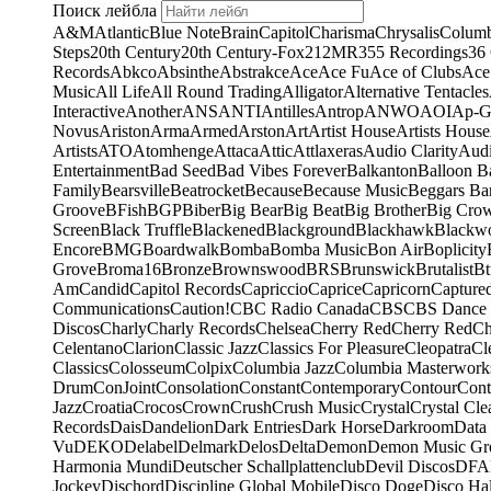
Поиск лейбла
A&M
Atlantic
Blue Note
Brain
Capitol
Charisma
Chrysalis
Columb
Steps
20th Century
20th Century-Fox
21
2MR
355 Recordings
36
Records
Abkco
Absinthe
Abstrakce
Ace
Ace Fu
Ace of Clubs
Ace
Music
All Life
All Round Trading
Alligator
Alternative Tentacles
Interactive
Another
ANS
ANTI
Antilles
Antrop
ANWO
AOI
Ap-G
Novus
Ariston
Arma
Armed
Arston
Art
Artist House
Artists House
Artists
ATO
Atomhenge
Attaca
Attic
Attlaxeras
Audio Clarity
Audi
Entertainment
Bad Seed
Bad Vibes Forever
Balkanton
Balloon B
Family
Bearsville
Beatrocket
Because
Because Music
Beggars Ba
Groove
BFish
BGP
Biber
Big Bear
Big Beat
Big Brother
Big Cro
Screen
Black Truffle
Blackened
Blackground
Blackhawk
Blackw
Encore
BMG
Boardwalk
Bomba
Bomba Music
Bon Air
Boplicity
Grove
Broma16
Bronze
Brownswood
BRS
Brunswick
Brutalist
Bt
Am
Candid
Capitol Records
Capriccio
Caprice
Capricorn
Capture
Communications
Caution!
CBC Radio Canada
CBS
CBS Dance 
Discos
Charly
Charly Records
Chelsea
Cherry Red
Cherry Red
Ch
Celentano
Clarion
Classic Jazz
Classics For Pleasure
Cleopatra
Cl
Classics
Colosseum
Colpix
Columbia Jazz
Columbia Masterwork
Drum
ConJoint
Consolation
Constant
Contemporary
Contour
Cont
Jazz
Croatia
Crocos
Crown
Crush
Crush Music
Crystal
Crystal Cle
Records
Dais
Dandelion
Dark Entries
Dark Horse
Darkroom
Data
Vu
DEKO
Delabel
Delmark
Delos
Delta
Demon
Demon Music Gr
Harmonia Mundi
Deutscher Schallplattenclub
Devil Discos
DFA
Jockey
Dischord
Discipline Global Mobile
Disco Doge
Disco Hal