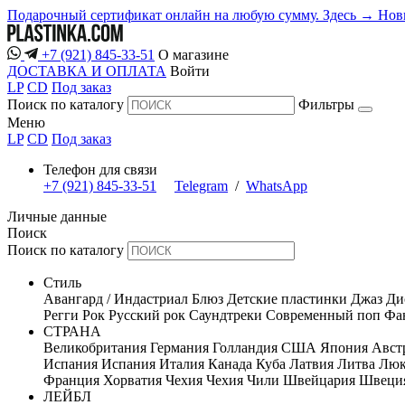
Подарочный сертификат онлайн на любую сумму. Здесь →
Нов
+7 (921) 845-33-51
О магазине
ДОСТАВКА И ОПЛАТА
Войти
LP
CD
Под заказ
Поиск по каталогу
Фильтры
Меню
LP
CD
Под заказ
Телефон для связи
+7 (921) 845-33-51
Telegram
/
WhatsApp
Личные данные
Поиск
Поиск по каталогу
Стиль
Авангард / Индастриал
Блюз
Детские пластинки
Джаз
Ди
Регги
Рок
Русский рок
Саундтреки
Современный поп
Фан
СТРАНА
Великобритания
Германия
Голландия
США
Япония
Авст
Испания
Испания
Италия
Канада
Куба
Латвия
Литва
Люк
Франция
Хорватия
Чехия
Чехия
Чили
Швейцария
Швеци
ЛЕЙБЛ