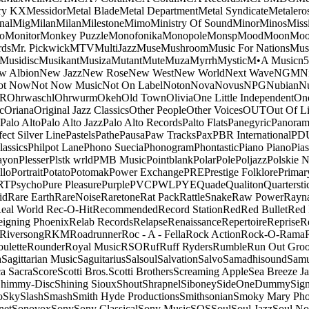
ry KX
Messidor
Metal Blade
Metal Department
Metal Syndicate
Metalero
nal
Mig
Milan
Milan
Milestone
Mimo
Ministry Of Sound
Minor
Minos
Miss
o
Monitor
Monkey Puzzle
Monofonika
Monopole
Monsp
Mood
Moon
Moo
ds
Mr. Pickwick
MTV
MultiJazz
Muse
Mushroom
Music For Nations
Musi
Musidisc
Musikant
Musiza
Mutant
Mute
Muza
Myrrh
Mystic
M•A Music
n
w Albion
New Jazz
New Rose
New West
New World
Next Wave
NGM
N
ot Now
Not Now Music
Not On Label
Noton
Nova
Novus
NPG
Nubian
Nu
R
Ohrwaschl
Ohrwurm
Okeh
Old Town
Olivia
One Little Independent
One
c
Oriana
Original Jazz Classics
Other People
Other Voices
OUT
Out Of L
Palo Alto
Palo Alto Jazz
Palo Alto Records
Palto Flats
Panegyric
Panora
fect Silver Line
Pastels
Pathe
Pausa
Paw Tracks
Pax
PBR International
PD
lassics
Philpot Lane
Phono Suecia
Phonogram
Phontastic
Piano Piano
Pias
ayon
Plesser
Plstk wrld
PMB Music
Pointblank
Polar
Pole
Poljazz
Polskie N
llo
Portrait
Potato
Potomak
Power Exchange
PRE
Prestige Folklore
Primar
RT
Psycho
Pure Pleasure
Purple
PVC
PWL
PYE
Quade
Qualiton
Quartersti
id
Rare Earth
RareNoise
Raretone
Rat Pack
RattleSnake
Raw Power
Rayn
eal World
Rec-O-Hit
Recommended
Record Station
Red
Red Bullet
Red 
eigning Phoenix
Relab Records
Relapse
Renaissance
Repertoire
Reprise
R
Riversong
RKM
Roadrunner
Roc - A - Fella
Rock Action
Rock-O-Rama
ulette
Rounder
Royal Music
RSO
Ruf
Ruff Ryders
Rumble
Run Out Gro
a
Sagittarian Music
Saguitarius
Salsoul
Salvation
Salvo
Samadhisound
Samu
a Sacra
Score
Scotti Bros.
Scotti Brothers
Screaming Apple
Sea Breeze J
himmy-Disc
Shining Sioux
Shout
Shrapnel
Siboney
SideOneDummy
Sign
o
Sky
Slash
Smash
Smith Hyde Productions
Smithsonian
Smoky Mary Ph
net
Sonovox
Sony
Sony Classical
Sony Music
SOS
Soul
Soul Jazz
Soul No