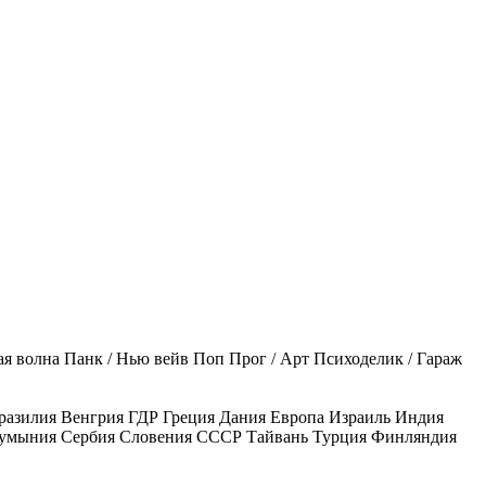
ая волна
Панк / Нью вейв
Поп
Прог / Арт
Психоделик / Гараж
разилия
Венгрия
ГДР
Греция
Дания
Европа
Израиль
Индия
умыния
Сербия
Словения
СССР
Тайвань
Турция
Финляндия