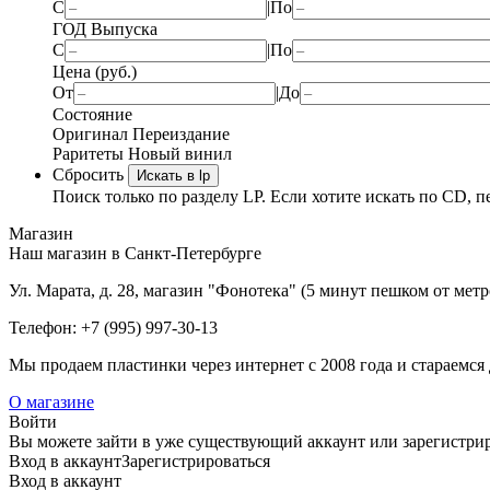
С
|
По
ГОД Выпуска
С
|
По
Цена (руб.)
От
|
До
Состояние
Оригинал
Переиздание
Раритеты
Новый винил
Сбросить
Искать в lp
Поиск только по разделу LP. Если хотите искать по CD, п
Магазин
Наш магазин в Санкт-Петербурге
Ул. Марата, д. 28, магазин "Фонотека" (5 минут пешком от мет
Телефон: +7 (995) 997-30-13
Мы продаем пластинки через интернет c 2008 года и стараемся 
О магазине
Войти
Вы можете зайти в уже существующий аккаунт или зарегистриро
Вход
в аккаунт
Зарегистрироваться
Вход
в аккаунт