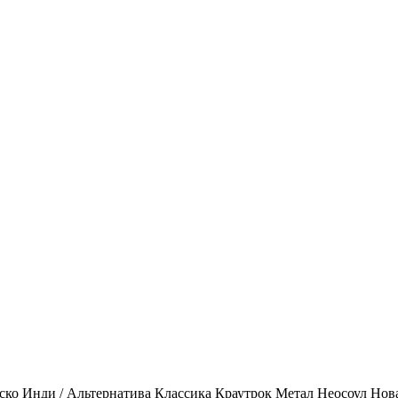
ско
Инди / Альтернатива
Классика
Краутрок
Метал
Неосоул
Нов