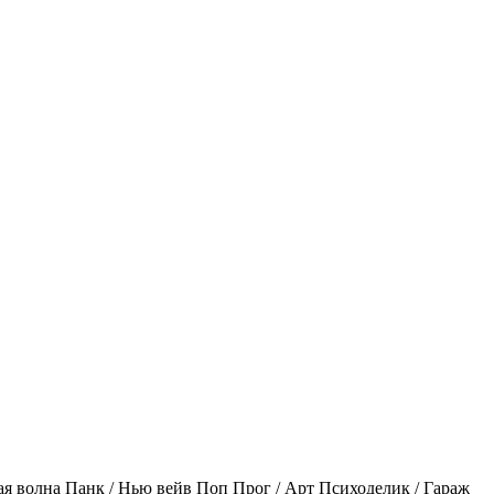
ая волна
Панк / Нью вейв
Поп
Прог / Арт
Психоделик / Гараж