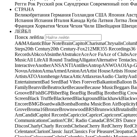
Регги
Рок
Русский рок
Саундтреки
Современный поп
Фан
СТРАНА
Великобритания
Германия
Голландия
США
Япония
Авст
Испания
Испания
Италия
Канада
Куба
Латвия
Литва
Люк
Франция
Хорватия
Чехия
Чехия
Чили
Швейцария
Швеци
ЛЕЙБЛ
Поиск лейбла
A&M
Atlantic
Blue Note
Brain
Capitol
Charisma
Chrysalis
Columb
Steps
20th Century
20th Century-Fox
21
2MR
355 Recordings
36
Records
Abkco
Absinthe
Abstrakce
Ace
Ace Fu
Ace of Clubs
Ace
Music
All Life
All Round Trading
Alligator
Alternative Tentacles
Interactive
Another
ANS
ANTI
Antilles
Antrop
ANWO
AOI
Ap-G
Novus
Ariston
Arma
Armed
Arston
Art
Artist House
Artists House
Artists
ATO
Atomhenge
Attaca
Attic
Attlaxeras
Audio Clarity
Audi
Entertainment
Bad Seed
Bad Vibes Forever
Balkanton
Balloon B
Family
Bearsville
Beatrocket
Because
Because Music
Beggars Ba
Groove
BFish
BGP
Biber
Big Bear
Big Beat
Big Brother
Big Cro
Screen
Black Truffle
Blackened
Blackground
Blackhawk
Blackw
Encore
BMG
Boardwalk
Bomba
Bomba Music
Bon Air
Boplicity
Grove
Broma16
Bronze
Brownswood
BRS
Brunswick
Brutalist
Bt
Am
Candid
Capitol Records
Capriccio
Caprice
Capricorn
Capture
Communications
Caution!
CBC Radio Canada
CBS
CBS Dance 
Discos
Charly
Charly Records
Chelsea
Cherry Red
Cherry Red
Ch
Celentano
Clarion
Classic Jazz
Classics For Pleasure
Cleopatra
Cl
Classics
Colosseum
Colpix
Columbia Jazz
Columbia Masterwork