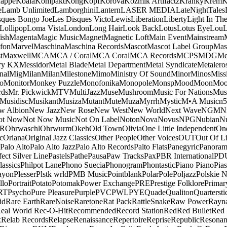
appe
Koala
Kompakt
Kong
Kopf
Korova
Kozmik Artifactz
Kranky
Krem
K
e
Lamb Unlimited
Lamborghini
Lantern
LASER MEDIA
LateNightTales
sques Bongo Joe
Les Disques Victo
Lewis
Liberation
Liberty
Light In The
Lollipop
Loma Vista
London
Long Hair
Look Back
Lotus
Lotus Eye
Lou
ish
Magenta
Magic Music
Magnet
Magnetic Loft
Main Event
Mainstream
fon
Marvel
Maschina
Maschina Records
Mascot
Mascot Label Group
Mas
t
Maxwell
MCA
MCA / Coral
MCA Coral
MCA Records
MCPS
MDG
Me
ry KX
Messidor
Metal Blade
Metal Department
Metal Syndicate
Metalero
nal
Mig
Milan
Milan
Milestone
Mimo
Ministry Of Sound
Minor
Minos
Miss
o
Monitor
Monkey Puzzle
Monofonika
Monopole
Monsp
Mood
Moon
Moo
ds
Mr. Pickwick
MTV
MultiJazz
Muse
Mushroom
Music For Nations
Musi
Musidisc
Musikant
Musiza
Mutant
Mute
Muza
Myrrh
Mystic
M•A Music
n
w Albion
New Jazz
New Rose
New West
New World
Next Wave
NGM
N
ot Now
Not Now Music
Not On Label
Noton
Nova
Novus
NPG
Nubian
Nu
R
Ohrwaschl
Ohrwurm
Okeh
Old Town
Olivia
One Little Independent
One
c
Oriana
Original Jazz Classics
Other People
Other Voices
OUT
Out Of L
Palo Alto
Palo Alto Jazz
Palo Alto Records
Palto Flats
Panegyric
Panora
fect Silver Line
Pastels
Pathe
Pausa
Paw Tracks
Pax
PBR International
PD
lassics
Philpot Lane
Phono Suecia
Phonogram
Phontastic
Piano Piano
Pias
ayon
Plesser
Plstk wrld
PMB Music
Pointblank
Polar
Pole
Poljazz
Polskie N
llo
Portrait
Potato
Potomak
Power Exchange
PRE
Prestige Folklore
Primar
RT
Psycho
Pure Pleasure
Purple
PVC
PWL
PYE
Quade
Qualiton
Quartersti
id
Rare Earth
RareNoise
Raretone
Rat Pack
RattleSnake
Raw Power
Rayn
eal World
Rec-O-Hit
Recommended
Record Station
Red
Red Bullet
Red 
x
Relab Records
Relapse
Renaissance
Repertoire
Reprise
Republic
Resonan