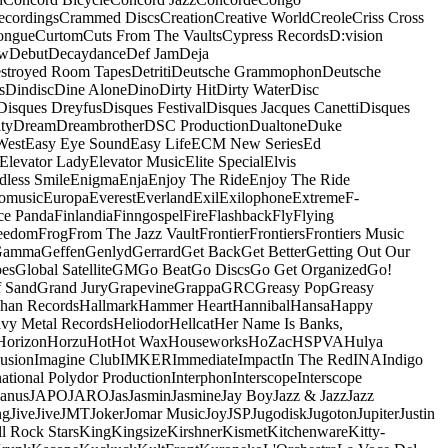
ecordings
Crammed Discs
Creation
Creative World
Creole
Criss Cross
ongue
Curtom
Cuts From The Vaults
Cypress Records
D:vision
ow
Debut
Decaydance
Def Jam
Deja
stroyed Room Tapes
Detriti
Deutsche Grammophon
Deutsche
s
Dindisc
Dine Alone
Dino
Dirty Hit
Dirty Water
Disc
Disques Dreyfus
Disques Festival
Disques Jacques Canetti
Disques
ty
Dream
Dreambrother
DSC Production
Dualtone
Duke
West
Easy Eye Sound
Easy Life
ECM New Series
Ed
Elevator Lady
Elevator Music
Elite Special
Elvis
dless Smile
Enigma
Enja
Enjoy The Ride
Enjoy The Ride
omusic
Europa
Everest
Everland
Exil
Exilophone
Extreme
F-
ce Panda
Finlandia
Finngospel
Fire
Flashback
Fly
Flying
eedom
Frog
From The Jazz Vault
Frontier
Frontiers
Frontiers Music
Gamma
Geffen
Genlyd
Gerrard
Get Back
Get Better
Getting Out Our
pes
Global Satellite
GM
Go Beat
Go Discs
Go Get Organized
Go!
f Sand
Grand Jury
Grapevine
Grappa
GRC
Greasy Pop
Greasy
han Records
Hallmark
Hammer Heart
Hannibal
Hansa
Happy
vy Metal Records
Heliodor
Hellcat
Her Name Is Banks,
Horizon
Horzu
Hot
Hot Wax
Houseworks
HoZac
HSPVA
Hulya
lusion
Imagine Club
IMKER
Immediate
Impact
In The Red
INA
Indigo
national Polydor Production
Interphon
Interscope
Interscope
Janus
JAPO
JARO
Jas
Jasmin
Jasmine
Jay Boy
Jazz & Jazz
Jazz
ng
Jive
Jive
JMT
Joker
Jomar Music
Joy
JSP
Jugodisk
Jugoton
Jupiter
Justin
ll Rock Stars
King
Kingsize
Kirshner
Kismet
Kitchenware
Kitty-