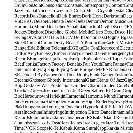
Drum
ConJoint
Consolation
Constant
Contemporary
Contour
Cont
Jazz
Croatia
Crocos
Crown
Crush
Crush Music
Crystal
Crystal Cle
Records
Dais
Dandelion
Dark Entries
Dark Horse
Darkroom
Data
Vu
DEKO
Delabel
Delmark
Delos
Delta
Demon
Demon Music Gr
Harmonia Mundi
Deutscher Schallplattenclub
Devil Discos
DFA
Jockey
Dischord
Discipline Global Mobile
Disco Doge
Disco Hal
Swing
Division
DJ ПЛАЩ
DJM
Do It
Doctor Jazz
Dogma Rgaza
Street
Dureco
Durium
Dusty Beats
E A Production
Ear
Ear Music
Banger
Edel
Edition Telemark
EG
Egg
Ela Ton
Electrecord
Electri
Ltd
EmArcy
Embassy
Ember
Embryo
Emerald Gem
Emergency
E
Records
Enrage
Ensign
Enterprise
Epic
Epitaph
Erased Tapes
Erat
Beat
Fabrika
Factory
Factory Benelux
Fair Youth
Fame
Fantasy
Fa
Dutchman
Flying High
Flying Nun Europe
FMP
FNR
Fontana
Fo
SRL
Fueled By Ramen
Full Time Hobby
Funk Garage
Fusion
Fu
Dreams
Ghosteen
Ghostly International
Giant
Giants Of Jazz
Gig
Bop!
Godz ov War Productions
Golden Chariot
Golden Core
Gol
Truckers
Greco-Roman
Green Line
Green Sabre
GRP
Grunt
Grupp
Bird
Harbourtown
Harlekijn
Harmonia
Harmonia Mundi
Harmoni
Inc.
Herrensauna
Hid
Hidden Harmony
High Roller
Highway
Him
Plak
Hungaroton
Hydrogen Dukebox
Hyperdub
I.R.S.
Ice
Ici D'Ai
Aera
Indochina
Infinity
Ingo
Init
Injection Disco Dance
Innamind
I
Records
Intuition
Invada
Invictus
Ipecac
IRS
Isabel
Island Records
Connoisseur
Jazz Is Dead
Jazz Kings
Jazz Legacy
Jazz Track
Jazz
Time
JVC
K Scope
K-Tel
Kabuki
Kama Sutra
Kapp
Karkia Mistik