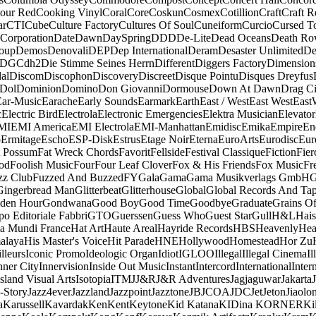
our Red
Cooking Vinyl
Coral
Core
Coskun
Cosmex
Cotillion
Craft
Craft R
ar
CTI
Cube
Culture Factory
Cultures Of Soul
Cuneiform
Curcio
Cursed T
 Corporation
Date
Dawn
DaySpring
DDD
De-Lite
Dead Oceans
Death R
oup
Demos
Denovali
DEP
Dep International
Deram
Desaster Unlimited
De
DGC
dh2
Die Stimme Seines Herrn
Different
Diggers Factory
Dimension
al
Discom
Discophon
Discovery
Discreet
Disque Pointu
Disques Dreyfus
Dol
Dominion
Domino
Don Giovanni
Dormouse
Down At Dawn
Drag Ci
Ear-Music
Earache
Early Sounds
Earmark
Earth
East / West
East West
East
c
Electric Bird
Electrola
Electronic Emergencies
Elektra Musician
Elevator
MI
EMI America
EMI Electrola
EMI-Manhattan
Emidisc
Emika
Empire
En
o
Ermitage
Escho
ESP-Disk
Estrus
Etage Noir
Eterna
EuroArts
Eurodisc
Eur
t Possum
Fat Wreck Chords
Favorit
Fellside
Festival Classique
Fiction
Fier
od
Foolish Music
Four
Four Leaf Clover
Fox & His Friends
Fox Music
Fr
zz Club
Fuzzed And Buzzed
FY
Gala
Gama
Gama Musikverlags GmbH
Gingerbread Man
Glitterbeat
Glitterhouse
Global
Global Records And Ta
den Hour
Gondwana
Good Boy
Good Time
Goodbye
Graduate
Grains O
o Editoriale Fabbri
GTO
Guerssen
Guess Who
Guest Star
Gull
H&L
Hais
a Mundi France
Hat Art
Haute Areal
Hayride Records
HBS
Heavenly
Hea
alaya
His Master's Voice
Hit Parade
HNE
Hollywood
Homestead
Hor Zu
lleurs
Iconic Promo
Ideologic Organ
Idiot
IGLOO
Illegal
Illegal Cinema
Il
nner City
Innervision
Inside Out Music
Instant
Intercord
International
Inter
Island Visual Arts
Isotopia
ITM
J
J&R
J&R Adventures
Jagjaguwar
Jakarta
-Story
Jazz4ever
Jazzland
Jazzpoint
Jazztone
JB
JCOA
JDC
Jet
Jeton
Jiaolo
a
Karussell
Kavardak
Ken
Kent
Keytone
Kid Katana
KIDina KORNER
Ki