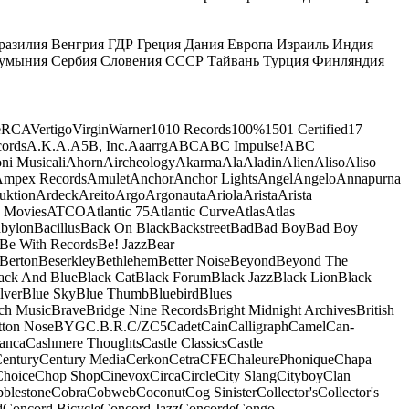
разилия
Венгрия
ГДР
Греция
Дания
Европа
Израиль
Индия
умыния
Сербия
Словения
СССР
Тайвань
Турция
Финляндия
e
RCA
Vertigo
Virgin
Warner
10
10 Records
100%
1501 Certified
17
ords
A.K.A.
A5B, Inc.
Aaarrg
ABC
ABC Impulse!
ABC
ni Musicali
Ahorn
Aircheology
Akarma
Ala
Aladin
Alien
Aliso
Aliso
mpex Records
Amulet
Anchor
Anchor Lights
Angel
Angelo
Annapurna
uktion
Ardeck
Areito
Argo
Argonauta
Ariola
Arista
Arista
 Movies
ATCO
Atlantic 75
Atlantic Curve
Atlas
Atlas
bylon
Bacillus
Back On Black
Backstreet
Bad
Bad Boy
Bad Boy
Be With Records
Be! Jazz
Bear
Berton
Beserkley
Bethlehem
Better Noise
Beyond
Beyond The
ack And Blue
Black Cat
Black Forum
Black Jazz
Black Lion
Black
lver
Blue Sky
Blue Thumb
Bluebird
Blues
ch Music
Brave
Bridge Nine Records
Bright Midnight Archives
British
tton Nose
BYG
C.B.R.
C/Z
C5
Cadet
Cain
Calligraph
Camel
Can-
anca
Cashmere Thoughts
Castle Classics
Castle
entury
Century Media
Cerkon
Cetra
CFE
ChaleurePhonique
Chapa
Choice
Chop Shop
Cinevox
Circa
Circle
City Slang
Cityboy
Clan
blestone
Cobra
Cobweb
Coconut
Cog Sinister
Collector's
Collector's
d
Concord Bicycle
Concord Jazz
Concorde
Congo