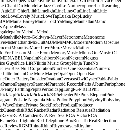
runk
Kscope
Kuckuck
KultFront
Kuroneko
L'Orchestra
La Voce Del
Le Chant Du Monde
Le Jazz Cool
Le Narthecophore
Leaf
Learning
 Attic
Lil' Chief
Lilith
Limelight
Line
Line/OutLine
Link
Little
Loud
Love
Lovely Music
LoveTap
Luaka Bop
Lucky
MAM
Mama Barley
Mama Told Ya
Mango
Manhattan
Manic
s Appeal
Mass
ga
Megafon
Melodia
Melodia
s
Metalville
Metro-Goldwyn-Mayer
Metronome
Metronome
ive
Mister Chand
MixCult
MJJ
MMi
MMO
Modern
Modern Obscure
ncrest
Moondisc
More Love
Moroz
Mosaic
Mother
c For Pleasure
Music From Memory
Music Minus One
Music Of
5MD
NABEL
Napalm
Nashboro
Nasoni
Negram
Negusa
ice Guys
Nice Life
Nikitin Music Group
Ninja Tune
No
clear Blast
Null Corporation
Number One Essentials
Numero
 Little Indian
One More Martyr
Opal
Open
Open Bar
ine
Outer Battery
Outsider
Ovation
Overseas
Owl
Oyster
Pablo
Pablo
ma
Panton
Papagayo
Paranoid
Paranoid Records
Paris Album
Parlophone
U
Penny Farthing
Pepita
Periodica
pgLang
PGP RTB
Phil
Pick Up
Pickwick
Pickwick/33
Pie
Pieater
Pilz
Pink Elephant
Pink
agrania
Polskie Nagrania Muza
Polton
Polyphon
Polyvinyl
Polyvinyl
y Wave
Prisma
Private Stock
Probe
Prodigal
Producer
ck
Queen-disk
R&S
Racket
Radar
Radiation Reissues
Radiation
a
Razor
RCA Camden
RCA Red Seal
RCA Victor
RCA
Flame
Red Lightnin'
Red Telephone Box
Reel To Real
Reflection
ce
Review
RGM
Rhino
Rhino
Rhymesayers
Rhythm