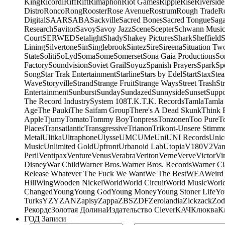
King
Ricordi
Riff
Rift
Rimaphon
Riot Games
Ripple
Rise
Riverside
Distro
Ronco
Rong
Rooster
Rose Avenue
Rostrum
Rough Trade
Ro
Digital
SAAR
SABA
Sackville
Sacred Bones
Sacred Tongue
Sag
Research
Savitor
Savoy
Savoy Jazz
Scene
Scepter
Schwann Music
Court
SERWED
Setalight
Shady
Shakey Pictures
Shark
Sheffield
S
Lining
Silvertone
Sin
Singlebrook
Sintez
Sire
Sireena
Situation Tw
State
Soliti
SoLyd
Soma
Some
Somerset
Sona Gaia Productions
So
Factory
Soundvision
Soviet Grail
Soyuz
Spanish Prayers
Spark
Sp
Song
Star Trak Entertainment
Starline
Stars by Edel
Start
Stax
Ste
Wave
Storyville
Strand
Strange Fruit
Strange Ways
Street Trash
St
Entertainment
Sunburst
Sunday
Sundazed
Sunnyside
Sunset
Suppo
The Record Industry
System 108
T.K.
T.K. Records
Tamla
Tamla
Age
The Pauki
The Saifam Group
There's A Dead Skunk
Think 
Apple
Tjumy
Tomato
Tommy Boy
Tonpress
Tonzonen
Too Pure
T
Places
Transatlantic
Transgressive
Trianon
Trikont-Unsere Stimm
Metal
Ulitka
Ultraphone
Ulysse
UMC
UMe
Uni
UNI Records
Unic
Music
Unlimited Gold
Upfront
Urbanoid Lab
Utopia
V180
V2
Van
Peril
Ventipax
Venture
Venus
Verabra
Veriton
Verne
Verve
Victor
Vi
Disney
War Child
Warner Bros.
Warner Bros. Records
Warner Cl
Release Whatever The Fuck We Want
We The Best
WEA
Weird
Hill
Wing
Wooden Nickel
World
World Circuit
World Music
World
Changed
Young
Young God
Young Money
Young Stoner Life
Yo
Turks
YZY
ZAN
Zapisy
Zappa
ZBS
ZDF
Zerolandia
Zickzack
Zod
Рекордс
Золотая Долина
Издательство Clever
КАЧ
Клюква
К
ГОД Записи