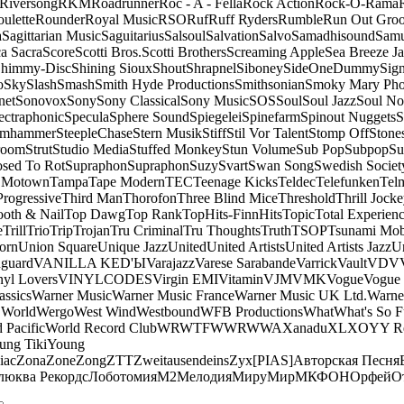
Riversong
RKM
Roadrunner
Roc - A - Fella
Rock Action
Rock-O-Rama
ulette
Rounder
Royal Music
RSO
Ruf
Ruff Ryders
Rumble
Run Out Gro
a
Sagittarian Music
Saguitarius
Salsoul
Salvation
Salvo
Samadhisound
Samu
a Sacra
Score
Scotti Bros.
Scotti Brothers
Screaming Apple
Sea Breeze J
himmy-Disc
Shining Sioux
Shout
Shrapnel
Siboney
SideOneDummy
Sign
o
Sky
Slash
Smash
Smith Hyde Productions
Smithsonian
Smoky Mary Ph
net
Sonovox
Sony
Sony Classical
Sony Music
SOS
Soul
Soul Jazz
Soul No
ectraphonic
Specula
Sphere Sound
Spiegelei
Spinefarm
Spinout Nuggets
S
amhammer
SteepleChase
Stern Musik
Stiff
Stil Vor Talent
Stomp Off
Stone
room
Strut
Studio Media
Stuffed Monkey
Stun Volume
Sub Pop
Subpop
Su
sed To Rot
Supraphon
Supraphon
Suzy
Svart
Swan Song
Swedish Society
 Motown
Tampa
Tape Modern
TEC
Teenage Kicks
Teldec
Telefunken
Tel
Progressive
Third Man
Thorofon
Three Blind Mice
Threshold
Thrill Jock
ooth & Nail
Top Dawg
Top Rank
TopHits-FinnHits
Topic
Total Experien
e
Trill
Trio
Trip
Trojan
Tru Criminal
Tru Thoughts
Truth
TSOP
Tsunami Mo
orn
Union Square
Unique Jazz
United
United Artists
United Artists Jazz
Un
guard
VANILLA KED'Ы
Varajazz
Varese Sarabande
Varrick
Vault
VDV
nyl Lovers
VINYLCODES
Virgin EMI
Vitamin
VJM
VMK
Vogue
Vogue 
assics
Warner Music
Warner Music France
Warner Music UK Ltd.
Warne
 World
Wergo
West Wind
Westbound
WFB Productions
What
What's So 
 Pacific
World Record Club
WRWTFWWR
WWA
Xanadu
XL
XO
Y
Y R
ung Tiki
Young
iac
Zona
Zone
Zong
ZTT
Zweitausendeins
Zyx
[PIAS]
Авторская Песня
люква Рекордс
Лоботомия
М2
Мелодия
МируМир
МКФОН
Орфей
О