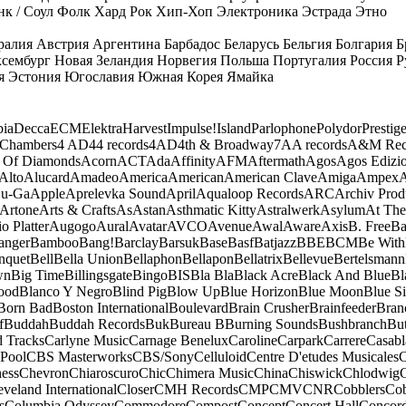
к / Соул
Фолк
Хард Рок
Хип-Хоп
Электроника
Эстрада
Этно
ралия
Австрия
Аргентина
Барбадос
Беларусь
Бельгия
Болгария
Б
сембург
Новая Зеландия
Норвегия
Польша
Португалия
Россия
Р
я
Эстония
Югославия
Южная Корея
Ямайка
ia
Decca
ECM
Elektra
Harvest
Impulse!
Island
Parlophone
Polydor
Prestig
 Chambers
4 AD
44 records
4AD
4th & Broadway
7A
A records
A&M Rec
 Of Diamonds
Acorn
ACT
Ada
Affinity
AFM
Aftermath
Agos
Agos Edizio
Alto
Alucard
Amadeo
America
American
American Clave
Amiga
Ampex
A
u-Ga
Apple
Aprelevka Sound
April
Aqualoop Records
ARC
Archiv Prod
Artone
Arts & Crafts
As
Astan
Asthmatic Kitty
Astralwerk
Asylum
At The
o Platter
Augogo
Aural
Avatar
AVCO
Avenue
Awal
Aware
Axis
B. Free
Ba
anger
Bamboo
Bang!
Barclay
Barsuk
Base
Basf
Batjazz
BBE
BCM
Be With
nquet
Bell
Bella Union
Bellaphon
Bellapon
Bellatrix
Bellevue
Bertelsmann
wn
Big Time
Billingsgate
Bingo
BIS
Bla Bla
Black Acre
Black And Blue
Bl
ood
Blanco Y Negro
Blind Pig
Blow Up
Blue Horizon
Blue Moon
Blue Si
Born Bad
Boston International
Boulevard
Brain Crusher
Brainfeeder
Bran
f
Buddah
Buddah Records
Buk
Bureau B
Burning Sounds
Bushbranch
Bu
d Tracks
Carlyne Music
Carnage Benelux
Caroline
Carpark
Carrere
Casabl
Pool
CBS Masterworks
CBS/Sony
Celluloid
Centre D'etudes Musicales
C
ess
Chevron
Chiaroscuro
Chic
Chimera Music
China
Chiswick
Chlodwig
eveland International
Closer
CMH Records
CMP
CMV
CNR
Cobblers
Cob
s
Columbia Odyssey
Commodore
Compost
Concept
Concert Hall
Concor