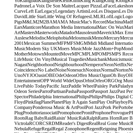
Yo
Klangbad
Klangstelle
Klein
Klimt
Kling Klang
Kling Klong
Kn
Padrone
La Voix De Son Maitre
Lacquer Pizza
LaFace
Lakeshor
Curve
Left Ear
Legacy
Legendary Artists
Leo
Les Disques
Les Di
David
Little Star
Little Wing Of Refugees
LMLR
Lofi
Logic
Logo
Pigs
M&L
M2
M2BA
MA
MA Music
Mac's Record
Machina
Madf
Ears
Manticore
Marathon Media International
Marc On Wax
Mari
Art
Masters
Masterworks
Matador
Mausoleum
Maverick
Max Erns
Auslese
Melodisc
Melophobia
Melosmusik
Memo
Mercury
Mercu
2001
Mexican Summer
MFP
MFS
MGM
Midi
Midland Internatio
Music
Modern Sky UK
Moers Music
Mole Jazz
Mom+Pop
Mond
Mother
Motown
Mounted
Move
MPC
MPL
MPO
MPS
MPS Recor
Life
Music On Vinyl
Musical Tragedies
Musicbank
Musicismusic
Nagast
Neighborhood
Neighbourhood
Nemperor
Neon
Netflix
Ne
Coincidence
No Label
Noise
Nonesuch
Nooirax
Normal
Norton
N
Uno
NYJO
Oasis
OBE
Ode
Odeon
Offen Music
Ogun
Oh Boy
OH
Entertainment
OPP World Wide
Opus
Orbis
Orfeo
ORG
Org Musi
Live
Pablo Today
Pacific Jazz
Paddle Wheel
Paisley Park
Paladyn
Odeon Series
Parrot
Partisan
Pasha
Passport
Passport Jazz
Past Per
Spector
Philadelphia International
Philips
Philips
Philips Digital C
Floyd
Pinkflag
Plane
Planet
Play It Again Sam
Play On
Playboy
Pl
Company
Ponderosa Music & Art
Pool
Pori Jazz
Pork Pie
Portobe
Plug
Produttoriassociati
Promophone
Pronit
Prophone
Provogue
P
Roots
Rag Baby
Raid
Raisin' Music
Rak
Ralph
Rams Horn
Rare B
Victrola
RCO
RCS
RDM
Reader's Digest
Real
Real Gone Music
R
Nebula
Refuge
Regal
Regal Zonophone
Regent
Reigning Phoeni