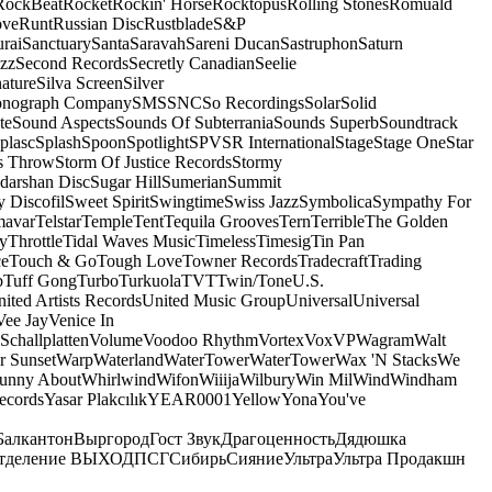
RockBeat
Rocket
Rockin' Horse
Rocktopus
Rolling Stones
Romuald
ove
Runt
Russian Disc
Rustblade
S&P
rai
Sanctuary
Santa
Saravah
Sareni Ducan
Sastruphon
Saturn
azz
Second Records
Secretly Canadian
Seelie
ature
Silva Screen
Silver
onograph Company
SMS
SNC
So Recordings
Solar
Solid
te
Sound Aspects
Sounds Of Subterrania
Sounds Superb
Soundtrack
plasc
Splash
Spoon
Spotlight
SPV
SR International
Stage
Stage One
Star
s Throw
Storm Of Justice Records
Stormy
darshan Disc
Sugar Hill
Sumerian
Summit
 Discofil
Sweet Spirit
Swingtime
Swiss Jazz
Symbolica
Sympathy For
mavar
Telstar
Temple
Tent
Tequila Grooves
Tern
Terrible
The Golden
ey
Throttle
Tidal Waves Music
Timeless
Timesig
Tin Pan
ce
Touch & Go
Tough Love
Towner Records
Tradecraft
Trading
b
Tuff Gong
Turbo
Turkuola
TVT
Twin/Tone
U.S.
ited Artists Records
United Music Group
Universal
Universal
Vee Jay
Venice In
Schallplatten
Volume
Voodoo Rhythm
Vortex
Vox
VP
Wagram
Walt
r Sunset
Warp
Waterland
WaterTower
WaterTower
Wax 'N Stacks
We
Funny About
Whirlwind
Wifon
Wiiija
Wilbury
Win Mil
Wind
Windham
ecords
Yasar Plakcılık
YEAR0001
Yellow
Yona
You've
Балкантон
Выргород
Гост Звук
Драгоценность
Дядюшка
тделение ВЫХОД
ПСГ
Сибирь
Сияние
Ультра
Ультра Продакшн