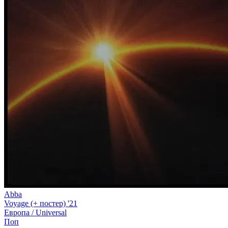
Abba
Voyage (+ постер) '21
Европа /
Universal
Поп