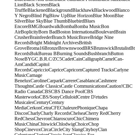
Lion
Black Screen
Black
Truffle
Blackened
Blackground
Blackhawk
Blackwood
Blanco
Y Negro
Blind Pig
Blow Up
Blue Horizon
Blue Moon
Blue
Silver
Blue Sky
Blue Thumb
Bluebird
Blues
Encore
BMG
Boardwalk
Bomba
Bomba Music
Bon
Air
Boplicity
Born Bad
Boston International
Boulevard
Brain
Crusher
Brainfeeder
Branch Music
Brave
Bridge Nine
Records
Bright Midnight Archives
British
Grove
Broma16
Bronze
Brownswood
BRS
Brunswick
Brutalist
Bt
Records
Buk
Bureau B
Burning Sounds
Bushbranch
Button
Nose
BYG
C.B.R.
C/Z
C5
Cadet
Cain
Calligraph
Camel
Can-
Am
Candid
Capitol
Records
Capriccio
Caprice
Capricorn
Captured Tracks
Carlyne
Music
Carnage
Benelux
Caroline
Carpark
Carrere
Casablanca
Cashmere
Thoughts
Castle Classics
Castle Communications
Caution!
CBC
Radio Canada
CBS
CBS Dance Pool
CBS
Masterworks
CBS/Sony
Celluloid
Centre D'etudes
Musicales
Century
Century
Media
Cerkon
Cetra
CFE
ChaleurePhonique
Chapa
Discos
Charly
Charly Records
Chelsea
Cherry Red
Cherry
Red
Chess
Chevron
Chiaroscuro
Chic
Chimera
Music
China
Chiswick
Chlodwig
Choice
Chop
Shop
Cinevox
Circa
Circle
City Slang
Cityboy
Clan
Celentano
Clarion
Classic Jazz
Classics For