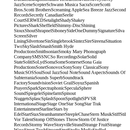
Jazz
Scene
Scepter
Schwann Musica Sacra
Score
Scotti
Bros.
Scotti Brothers
Screaming Apple
Sea Breeze Jazz
Second
Records
Secretly Canadian
Seelie
Court
SERWED
Setalight
Shady
Shakey
Pictures
Shark
Sheffield
Shimmy-Disc
Shining
Sioux
Shout
Shrapnel
Siboney
SideOneDummy
Signature
Silva
Screen
Silver
Lining
Silvertone
Sin
Singlebrook
Sintez
Sire
Sireena
Situation
Two
Sky
Slash
Smash
Smith Hyde
Productions
Smithsonian
Smoky Mary Phonograph
Company
SMS
SNC
So Recordings
Solar
Solid
State
Soliti
SoLyd
Soma
Some
Somerset
Sona Gaia
Productions
Sonet
Sonovox
Sony
Sony Classical
Sony
Music
SOS
Soul
Soul Jazz
Soul Note
Sound Aspects
Sounds Of
Subterrania
Sounds Superb
Soundtrack
Factory
Soundvision
Soviet Grail
Soyuz
Spanish
Prayers
Spark
Spectraphonic
Specula
Sphere
Sound
Spiegelei
Spinefarm
Spinout
Nuggets
Splasc
Splash
Spoon
Spotlight
SPV
SR
International
Stage
Stage One
Star Song
Star Trak
Entertainment
Starline
Stars by
Edel
Start
Stax
Steamhammer
SteepleChase
Stern Musik
Stiff
Stil
Vor Talent
Stomp Off
Stones Throw
Storm Of Justice
Records
Stormy Wave
Storyville
Strand
Strange Fruit
Strange
Ways
Street Trash
Stroom
Strut
Studio Media
Stuffed