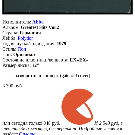
Исполнитель:
Abba
Альбом:
Greatest Hits Vol.2
Страна:
Германия
Лейбл:
Polydor
Год выпуска/год издания:
1979
Стиль:
Поп
Тип:
Оригинал
Состояние пластинки/конверта:
EX-/EX-
Размер диска:
12"
разворотный конверт (gatefold cover)
3 390
руб.
или
сегодня только
848 руб.
И 2 543 руб. в
течение двух месяцев, без переплат. Подробные условия в
разделе
Оплата