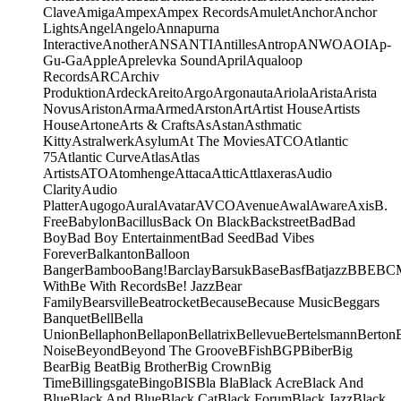
Clave
Amiga
Ampex
Ampex Records
Amulet
Anchor
Anchor
Lights
Angel
Angelo
Annapurna
Interactive
Another
ANS
ANTI
Antilles
Antrop
ANWO
AOI
Ap-
Gu-Ga
Apple
Aprelevka Sound
April
Aqualoop
Records
ARC
Archiv
Produktion
Ardeck
Areito
Argo
Argonauta
Ariola
Arista
Arista
Novus
Ariston
Arma
Armed
Arston
Art
Artist House
Artists
House
Artone
Arts & Crafts
As
Astan
Asthmatic
Kitty
Astralwerk
Asylum
At The Movies
ATCO
Atlantic
75
Atlantic Curve
Atlas
Atlas
Artists
ATO
Atomhenge
Attaca
Attic
Attlaxeras
Audio
Clarity
Audio
Platter
Augogo
Aural
Avatar
AVCO
Avenue
Awal
Aware
Axis
B.
Free
Babylon
Bacillus
Back On Black
Backstreet
Bad
Bad
Boy
Bad Boy Entertainment
Bad Seed
Bad Vibes
Forever
Balkanton
Balloon
Banger
Bamboo
Bang!
Barclay
Barsuk
Base
Basf
Batjazz
BBE
BC
With
Be With Records
Be! Jazz
Bear
Family
Bearsville
Beatrocket
Because
Because Music
Beggars
Banquet
Bell
Bella
Union
Bellaphon
Bellapon
Bellatrix
Bellevue
Bertelsmann
Berton
Noise
Beyond
Beyond The Groove
BFish
BGP
Biber
Big
Bear
Big Beat
Big Brother
Big Crown
Big
Time
Billingsgate
Bingo
BIS
Bla Bla
Black Acre
Black And
Blue
Black And Blue
Black Cat
Black Forum
Black Jazz
Black