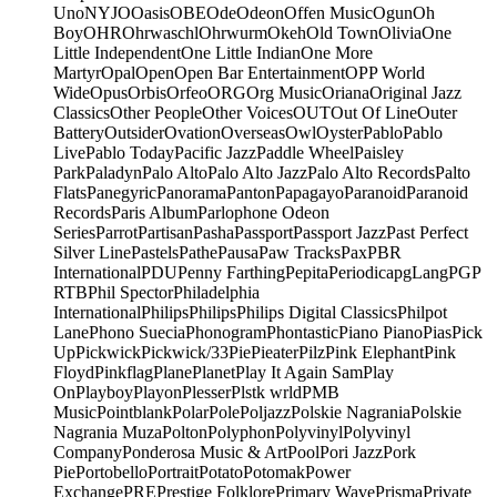
Uno
NYJO
Oasis
OBE
Ode
Odeon
Offen Music
Ogun
Oh
Boy
OHR
Ohrwaschl
Ohrwurm
Okeh
Old Town
Olivia
One
Little Independent
One Little Indian
One More
Martyr
Opal
Open
Open Bar Entertainment
OPP World
Wide
Opus
Orbis
Orfeo
ORG
Org Music
Oriana
Original Jazz
Classics
Other People
Other Voices
OUT
Out Of Line
Outer
Battery
Outsider
Ovation
Overseas
Owl
Oyster
Pablo
Pablo
Live
Pablo Today
Pacific Jazz
Paddle Wheel
Paisley
Park
Paladyn
Palo Alto
Palo Alto Jazz
Palo Alto Records
Palto
Flats
Panegyric
Panorama
Panton
Papagayo
Paranoid
Paranoid
Records
Paris Album
Parlophone Odeon
Series
Parrot
Partisan
Pasha
Passport
Passport Jazz
Past Perfect
Silver Line
Pastels
Pathe
Pausa
Paw Tracks
Pax
PBR
International
PDU
Penny Farthing
Pepita
Periodica
pgLang
PGP
RTB
Phil Spector
Philadelphia
International
Philips
Philips
Philips Digital Classics
Philpot
Lane
Phono Suecia
Phonogram
Phontastic
Piano Piano
Pias
Pick
Up
Pickwick
Pickwick/33
Pie
Pieater
Pilz
Pink Elephant
Pink
Floyd
Pinkflag
Plane
Planet
Play It Again Sam
Play
On
Playboy
Playon
Plesser
Plstk wrld
PMB
Music
Pointblank
Polar
Pole
Poljazz
Polskie Nagrania
Polskie
Nagrania Muza
Polton
Polyphon
Polyvinyl
Polyvinyl
Company
Ponderosa Music & Art
Pool
Pori Jazz
Pork
Pie
Portobello
Portrait
Potato
Potomak
Power
Exchange
PRE
Prestige Folklore
Primary Wave
Prisma
Private