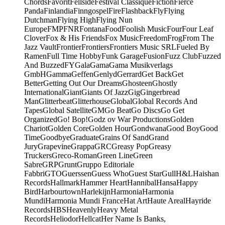
Chords
Favorit
Fellside
Festival Classique
Fiction
Fierce
Panda
Finlandia
Finngospel
Fire
Flashback
Fly
Flying
Dutchman
Flying High
Flying Nun
Europe
FMP
FNR
Fontana
Food
Foolish Music
Four
Four Leaf
Clover
Fox & His Friends
Fox Music
Freedom
Frog
From The
Jazz Vault
Frontier
Frontiers
Frontiers Music SRL
Fueled By
Ramen
Full Time Hobby
Funk Garage
Fusion
Fuzz Club
Fuzzed
And Buzzed
FY
Gala
Gama
Gama Musikverlags
GmbH
Gamma
Geffen
Genlyd
Gerrard
Get Back
Get
Better
Getting Out Our Dreams
Ghosteen
Ghostly
International
Giant
Giants Of Jazz
Gig
Gingerbread
Man
Glitterbeat
Glitterhouse
Global
Global Records And
Tapes
Global Satellite
GM
Go Beat
Go Discs
Go Get
Organized
Go! Bop!
Godz ov War Productions
Golden
Chariot
Golden Core
Golden Hour
Gondwana
Good Boy
Good
Time
Goodbye
Graduate
Grains Of Sand
Grand
Jury
Grapevine
Grappa
GRC
Greasy Pop
Greasy
Truckers
Greco-Roman
Green Line
Green
Sabre
GRP
Grunt
Gruppo Editoriale
Fabbri
GTO
Guerssen
Guess Who
Guest Star
Gull
H&L
Haishan
Records
Hallmark
Hammer Heart
Hannibal
Hansa
Happy
Bird
Harbourtown
Harlekijn
Harmonia
Harmonia
Mundi
Harmonia Mundi France
Hat Art
Haute Areal
Hayride
Records
HBS
Heavenly
Heavy Metal
Records
Heliodor
Hellcat
Her Name Is Banks,