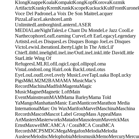
Klong
Knappe
Koala
Kompakt
Kong
Kopf
Korova
Kozmik
Artifactz
Kranky
Krem
Krunk
Kscope
Kuckuck
KultFront
Kurone
Voce Del Padrone
La Voix De Son Maitre
Lacquer
Pizza
LaFace
Lakeshore
Lamb
Unlimited
Lamborghini
Lantern
LASER
MEDIA
LateNightTales
Le Chant Du Monde
Le Jazz Cool
Le
Narthecophore
Leaf
Learning Curve
Left Ear
Legacy
Legendary
Artists
Leo
Les Disques
Les Disques Bongo Joe
Les Disques
Victo
Lewis
Liberation
Liberty
Light In The Attic
Lil'
Chief
Lilith
Limelight
Line
Line/OutLine
Link
Little David
Little
Star
Little Wing Of
Refugees
LMLR
Lofi
Logic
Logo
Lollipop
Loma
Vista
London
Long Hair
Look Back
Lotus
Lotus
Eye
Lou
Loud
Love
Lovely Music
LoveTap
Luaka Bop
Lucky
Pigs
M&L
M2
M2BA
MA
MA Music
Mac's
Record
Machina
Madfish
Magenta
Magic
Music
Magnet
Magnetic Loft
Main
Event
Mainstream
MAM
Mama Barley
Mama Told
Ya
Mango
Manhattan
Manic Ears
Manticore
Marathon Media
International
Marc On Wax
Marifon
Marvel
Maschina
Maschina
Records
Mascot
Mascot Label Group
Mass Appeal
Mass
Art
Masters
Masterworks
Matador
Mausoleum
Maverick
Max
Ernst
Maxwell
MCA
MCA / Coral
MCA Coral
MCA
Records
MCPS
MDG
Mega
Megafon
Melodia
Melodia
Auslese
Melodisc
Melophobia
Melosmusik
Memo
Mercury
Mercu