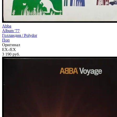
Abba
Album '77
Голландия /
Polydor
Поп
Оригинал
EX-/EX
3 190
руб.