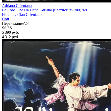
Adriano Celentano
Le Robe Che Ha Detto Adriano (цветной винил) '69
Италия /
Clan Celentano
Поп
Переиздание'24
SS/SS
5 390 руб.
4 312
руб.