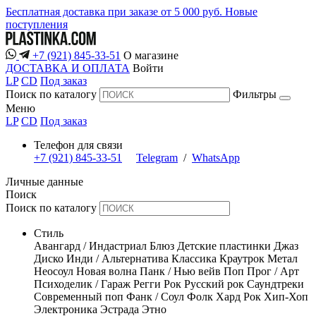
Бесплатная доставка при заказе от 5 000 руб.
Новые
поступления
+7 (921) 845-33-51
О магазине
ДОСТАВКА И ОПЛАТА
Войти
LP
CD
Под заказ
Поиск по каталогу
Фильтры
Меню
LP
CD
Под заказ
Телефон для связи
+7 (921) 845-33-51
Telegram
/
WhatsApp
Личные данные
Поиск
Поиск по каталогу
Стиль
Авангард / Индастриал
Блюз
Детские пластинки
Джаз
Диско
Инди / Альтернатива
Классика
Краутрок
Метал
Неосоул
Новая волна
Панк / Нью вейв
Поп
Прог / Арт
Психоделик / Гараж
Регги
Рок
Русский рок
Саундтреки
Современный поп
Фанк / Соул
Фолк
Хард Рок
Хип-Хоп
Электроника
Эстрада
Этно