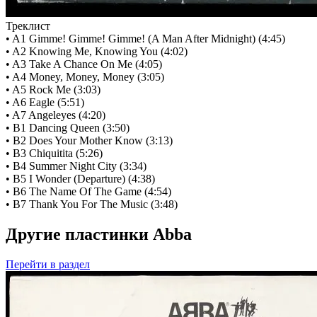
Треклист
• A1 Gimme! Gimme! Gimme! (A Man After Midnight) (4:45)
• A2 Knowing Me, Knowing You (4:02)
• A3 Take A Chance On Me (4:05)
• A4 Money, Money, Money (3:05)
• A5 Rock Me (3:03)
• A6 Eagle (5:51)
• A7 Angeleyes (4:20)
• B1 Dancing Queen (3:50)
• B2 Does Your Mother Know (3:13)
• B3 Chiquitita (5:26)
• B4 Summer Night City (3:34)
• B5 I Wonder (Departure) (4:38)
• B6 The Name Of The Game (4:54)
• B7 Thank You For The Music (3:48)
Другие пластинки Abba
Перейти
в раздел