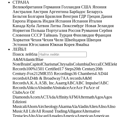
СТРАНА
Великобритания
Германия
Голландия
США
Япония
Австралия
Австрия
Аргентина
Барбадос
Беларусь
Бельгия
Болгария
Бразилия
Венгрия
ГДР
Греция
Дания
Европа
Израиль
Индия
Испания
Испания
Италия
Канада
Куба
Латвия
Литва
Люксембург
Новая Зеландия
Норвегия
Польша
Португалия
Россия
Румыния
Сербия
Словения
СССР
Тайвань
Турция
Финляндия
Франция
Хорватия
Чехия
Чехия
Чили
Швейцария
Швеция
Эстония
Югославия
Южная Корея
Ямайка
ЛЕЙБЛ
Поиск лейбла
A&M
Atlantic
Blue
Note
Brain
Capitol
Charisma
Chrysalis
Columbia
Decca
ECM
Elek
Records
100%
1501 Certified
17 Steps
20th Century
20th
Century-Fox
21
2MR
355 Recordings
36 Chambers
4 AD
44
records
4AD
4th & Broadway
7A
A records
A&M
Records
A.K.A.
A5B, Inc.
Aaarrg
ABC
ABC Impulse!
ABC
Records
Abkco
Absinthe
Abstrakce
Ace
Ace Fu
Ace of
Clubs
Ace Of
Diamonds
Acorn
ACT
Ada
Affinity
AFM
Aftermath
Agos
Agos
Edizioni
Musicali
Ahorn
Aircheology
Akarma
Ala
Aladin
Alien
Aliso
Aliso
Music
All Life
All Round Trading
Alligator
Alternative
Tentacles
Alto
Alucard
Amadeo
America
American
American