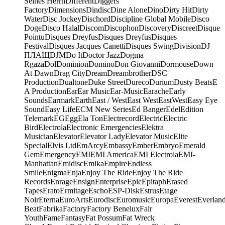
Seines Herrn
Different
Diggers
Factory
Dimensions
Dindisc
Dine Alone
Dino
Dirty Hit
Dirty
Water
Disc Jockey
Dischord
Discipline Global Mobile
Disco
Doge
Disco Halal
Discom
Discophon
Discovery
Discreet
Disque
Pointu
Disques Dreyfus
Disques Dreyfus
Disques
Festival
Disques Jacques Canetti
Disques Swing
Division
DJ
ПЛАЩ
DJM
Do It
Doctor Jazz
Dogma
Rgaza
Dol
Dominion
Domino
Don Giovanni
Dormouse
Down
At Dawn
Drag City
Dream
Dreambrother
DSC
Production
Dualtone
Duke Street
Dureco
Durium
Dusty Beats
E
A Production
Ear
Ear Music
Ear-Music
Earache
Early
Sounds
Earmark
Earth
East / West
East West
EastWest
Easy Eye
Sound
Easy Life
ECM New Series
Ed Banger
Edel
Edition
Telemark
EG
Egg
Ela Ton
Electrecord
Electric
Electric
Bird
Electrola
Electronic Emergencies
Elektra
Musician
Elevator
Elevator Lady
Elevator Music
Elite
Special
Elvis Ltd
EmArcy
Embassy
Ember
Embryo
Emerald
Gem
Emergency
EMI
EMI America
EMI Electrola
EMI-
Manhattan
Emidisc
Emika
Empire
Endless
Smile
Enigma
Enja
Enjoy The Ride
Enjoy The Ride
Records
Enrage
Ensign
Enterprise
Epic
Epitaph
Erased
Tapes
Erato
Ermitage
Escho
ESP-Disk
Estrus
Etage
Noir
Eterna
EuroArts
Eurodisc
Euromusic
Europa
Everest
Everlan
Beat
Fabrika
Factory
Factory Benelux
Fair
Youth
Fame
Fantasy
Fat Possum
Fat Wreck