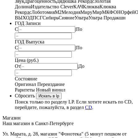
Звук
Драгоценность
Дядюшка Рекордс
Золотая
Долина
Издательство Clever
КАЧ
Клюква
Клюква
Рекордс
Лоботомия
М2
Мелодия
МируМир
МКФОН
Орфей
О
ВЫХОД
ПСГ
Сибирь
Сияние
Ультра
Ультра Продакшн
ГОД Записи
С
|
По
ГОД Выпуска
С
|
По
Цена (руб.)
От
|
До
Состояние
Оригинал
Переиздание
Раритеты
Новый винил
Сбросить
Искать в lp
Поиск только по разделу LP. Если хотите искать по CD,
перейдите, пожалуйста, в раздел
CD
.
Магазин
Наш магазин в Санкт-Петербурге
Ул. Марата, д. 28, магазин "Фонотека" (5 минут пешком от