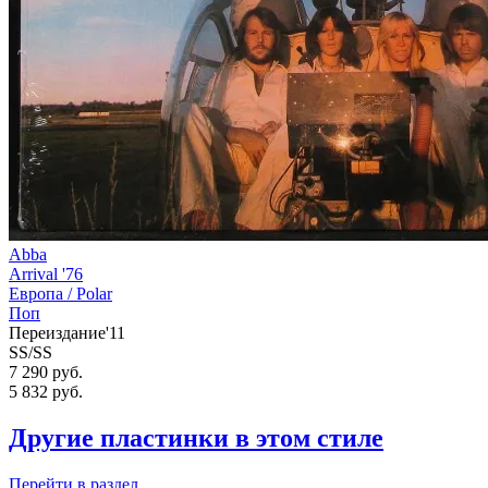
Abba
Arrival '76
Европа /
Polar
Поп
Переиздание'11
SS/SS
7 290 руб.
5 832
руб.
Другие пластинки в этом стиле
Перейти
в раздел