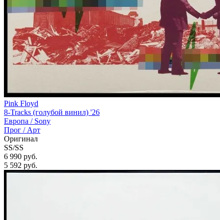
Pink Floyd
8-Tracks (голубой винил) '26
Европа /
Sony
Прог / Арт
Оригинал
SS/SS
6 990 руб.
5 592
руб.