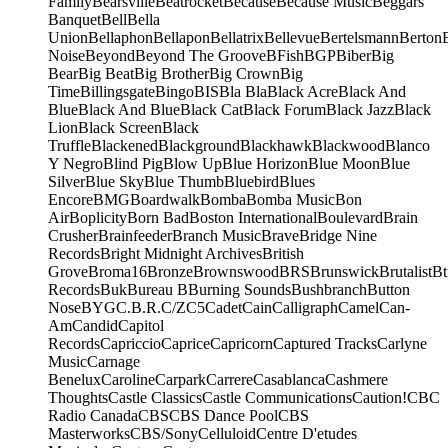
Family
Bearsville
Beatrocket
Because
Because Music
Beggars
Banquet
Bell
Bella
Union
Bellaphon
Bellapon
Bellatrix
Bellevue
Bertelsmann
Berton
Noise
Beyond
Beyond The Groove
BFish
BGP
Biber
Big
Bear
Big Beat
Big Brother
Big Crown
Big
Time
Billingsgate
Bingo
BIS
Bla Bla
Black Acre
Black And
Blue
Black And Blue
Black Cat
Black Forum
Black Jazz
Black
Lion
Black Screen
Black
Truffle
Blackened
Blackground
Blackhawk
Blackwood
Blanco
Y Negro
Blind Pig
Blow Up
Blue Horizon
Blue Moon
Blue
Silver
Blue Sky
Blue Thumb
Bluebird
Blues
Encore
BMG
Boardwalk
Bomba
Bomba Music
Bon
Air
Boplicity
Born Bad
Boston International
Boulevard
Brain
Crusher
Brainfeeder
Branch Music
Brave
Bridge Nine
Records
Bright Midnight Archives
British
Grove
Broma16
Bronze
Brownswood
BRS
Brunswick
Brutalist
Bt
Records
Buk
Bureau B
Burning Sounds
Bushbranch
Button
Nose
BYG
C.B.R.
C/Z
C5
Cadet
Cain
Calligraph
Camel
Can-
Am
Candid
Capitol
Records
Capriccio
Caprice
Capricorn
Captured Tracks
Carlyne
Music
Carnage
Benelux
Caroline
Carpark
Carrere
Casablanca
Cashmere
Thoughts
Castle Classics
Castle Communications
Caution!
CBC
Radio Canada
CBS
CBS Dance Pool
CBS
Masterworks
CBS/Sony
Celluloid
Centre D'etudes