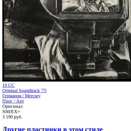
10 CC
Original Soundtrack '75
Германия /
Mercury
Прог / Арт
Оригинал
NM/EX+
3 190
руб.
Другие пластинки в этом стиле