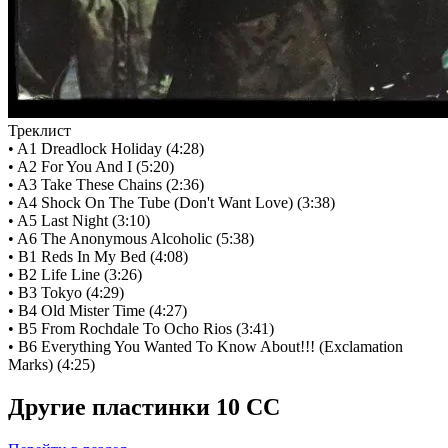
Треклист
• A1 Dreadlock Holiday (4:28)
• A2 For You And I (5:20)
• A3 Take These Chains (2:36)
• A4 Shock On The Tube (Don't Want Love) (3:38)
• A5 Last Night (3:10)
• A6 The Anonymous Alcoholic (5:38)
• B1 Reds In My Bed (4:08)
• B2 Life Line (3:26)
• B3 Tokyo (4:29)
• B4 Old Mister Time (4:27)
• B5 From Rochdale To Ocho Rios (3:41)
• B6 Everything You Wanted To Know About!!! (Exclamation
Marks) (4:25)
Другие пластинки 10 CC