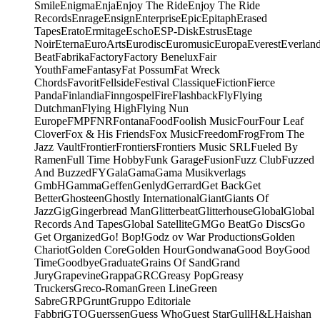
Smile
Enigma
Enja
Enjoy The Ride
Enjoy The Ride
Records
Enrage
Ensign
Enterprise
Epic
Epitaph
Erased
Tapes
Erato
Ermitage
Escho
ESP-Disk
Estrus
Etage
Noir
Eterna
EuroArts
Eurodisc
Euromusic
Europa
Everest
Everlan
Beat
Fabrika
Factory
Factory Benelux
Fair
Youth
Fame
Fantasy
Fat Possum
Fat Wreck
Chords
Favorit
Fellside
Festival Classique
Fiction
Fierce
Panda
Finlandia
Finngospel
Fire
Flashback
Fly
Flying
Dutchman
Flying High
Flying Nun
Europe
FMP
FNR
Fontana
Food
Foolish Music
Four
Four Leaf
Clover
Fox & His Friends
Fox Music
Freedom
Frog
From The
Jazz Vault
Frontier
Frontiers
Frontiers Music SRL
Fueled By
Ramen
Full Time Hobby
Funk Garage
Fusion
Fuzz Club
Fuzzed
And Buzzed
FY
Gala
Gama
Gama Musikverlags
GmbH
Gamma
Geffen
Genlyd
Gerrard
Get Back
Get
Better
Ghosteen
Ghostly International
Giant
Giants Of
Jazz
Gig
Gingerbread Man
Glitterbeat
Glitterhouse
Global
Global
Records And Tapes
Global Satellite
GM
Go Beat
Go Discs
Go
Get Organized
Go! Bop!
Godz ov War Productions
Golden
Chariot
Golden Core
Golden Hour
Gondwana
Good Boy
Good
Time
Goodbye
Graduate
Grains Of Sand
Grand
Jury
Grapevine
Grappa
GRC
Greasy Pop
Greasy
Truckers
Greco-Roman
Green Line
Green
Sabre
GRP
Grunt
Gruppo Editoriale
Fabbri
GTO
Guerssen
Guess Who
Guest Star
Gull
H&L
Haishan