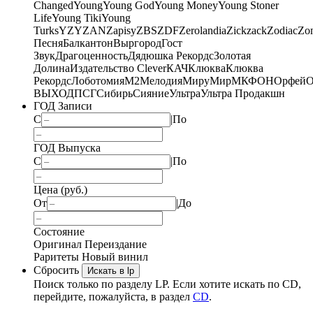
Changed
Young
Young God
Young Money
Young Stoner
Life
Young Tiki
Young
Turks
YZY
ZAN
Zapisy
ZBS
ZDF
Zerolandia
Zickzack
Zodiac
Zo
Песня
Балкантон
Выргород
Гост
Звук
Драгоценность
Дядюшка Рекордс
Золотая
Долина
Издательство Clever
КАЧ
Клюква
Клюква
Рекордс
Лоботомия
М2
Мелодия
МируМир
МКФОН
Орфей
О
ВЫХОД
ПСГ
Сибирь
Сияние
Ультра
Ультра Продакшн
ГОД Записи
С
|
По
ГОД Выпуска
С
|
По
Цена (руб.)
От
|
До
Состояние
Оригинал
Переиздание
Раритеты
Новый винил
Сбросить
Искать в lp
Поиск только по разделу LP. Если хотите искать по CD,
перейдите, пожалуйста, в раздел
CD
.