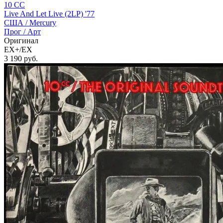
10 CC
Live And Let Live (2LP) '77
США /
Mercury
Прог / Арт
Оригинал
EX+/EX
3 190
руб.