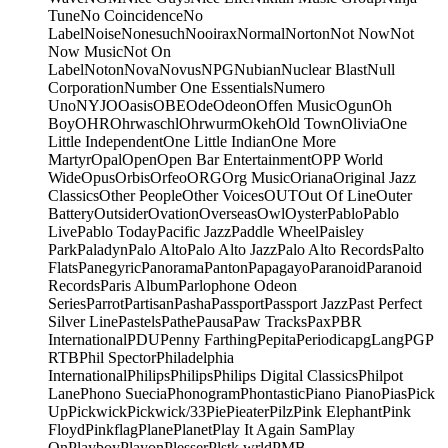
Tune
No Coincidence
No
Label
Noise
Nonesuch
Nooirax
Normal
Norton
Not Now
Not
Now Music
Not On
Label
Noton
Nova
Novus
NPG
Nubian
Nuclear Blast
Null
Corporation
Number One Essentials
Numero
Uno
NYJO
Oasis
OBE
Ode
Odeon
Offen Music
Ogun
Oh
Boy
OHR
Ohrwaschl
Ohrwurm
Okeh
Old Town
Olivia
One
Little Independent
One Little Indian
One More
Martyr
Opal
Open
Open Bar Entertainment
OPP World
Wide
Opus
Orbis
Orfeo
ORG
Org Music
Oriana
Original Jazz
Classics
Other People
Other Voices
OUT
Out Of Line
Outer
Battery
Outsider
Ovation
Overseas
Owl
Oyster
Pablo
Pablo
Live
Pablo Today
Pacific Jazz
Paddle Wheel
Paisley
Park
Paladyn
Palo Alto
Palo Alto Jazz
Palo Alto Records
Palto
Flats
Panegyric
Panorama
Panton
Papagayo
Paranoid
Paranoid
Records
Paris Album
Parlophone Odeon
Series
Parrot
Partisan
Pasha
Passport
Passport Jazz
Past Perfect
Silver Line
Pastels
Pathe
Pausa
Paw Tracks
Pax
PBR
International
PDU
Penny Farthing
Pepita
Periodica
pgLang
PGP
RTB
Phil Spector
Philadelphia
International
Philips
Philips
Philips Digital Classics
Philpot
Lane
Phono Suecia
Phonogram
Phontastic
Piano Piano
Pias
Pick
Up
Pickwick
Pickwick/33
Pie
Pieater
Pilz
Pink Elephant
Pink
Floyd
Pinkflag
Plane
Planet
Play It Again Sam
Play
On
Playboy
Playon
Plesser
Plstk wrld
PMB