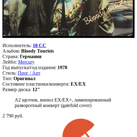
Исполнитель:
10 CC
Альбом:
Bloody Tourists
Страна:
Германия
Лейбл:
Mercury
Год выпуска/год издания:
1978
Стиль:
Прог / Арт
Тип:
Оригинал
Состояние пластинки/конверта:
EX/EX
Размер диска:
12"
A2 щелчок, винил EX/EX+, ламинированный
разворотный конверт (gatefold cover)
2 790
руб.