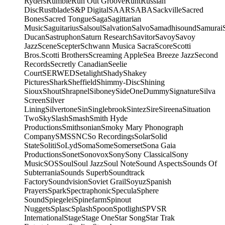
Ryders
Rumble
Run Out Groove
Runt
Russian
Disc
Rustblade
S&P Digital
SAAR
SABA
Sackville
Sacred
Bones
Sacred Tongue
Saga
Sagittarian
Music
Saguitarius
Salsoul
Salvation
Salvo
Samadhisound
Samurai
Ducan
Sastruphon
Saturn Research
Savitor
Savoy
Savoy
Jazz
Scene
Scepter
Schwann Musica Sacra
Score
Scotti
Bros.
Scotti Brothers
Screaming Apple
Sea Breeze Jazz
Second
Records
Secretly Canadian
Seelie
Court
SERWED
Setalight
Shady
Shakey
Pictures
Shark
Sheffield
Shimmy-Disc
Shining
Sioux
Shout
Shrapnel
Siboney
SideOneDummy
Signature
Silva
Screen
Silver
Lining
Silvertone
Sin
Singlebrook
Sintez
Sire
Sireena
Situation
Two
Sky
Slash
Smash
Smith Hyde
Productions
Smithsonian
Smoky Mary Phonograph
Company
SMS
SNC
So Recordings
Solar
Solid
State
Soliti
SoLyd
Soma
Some
Somerset
Sona Gaia
Productions
Sonet
Sonovox
Sony
Sony Classical
Sony
Music
SOS
Soul
Soul Jazz
Soul Note
Sound Aspects
Sounds Of
Subterrania
Sounds Superb
Soundtrack
Factory
Soundvision
Soviet Grail
Soyuz
Spanish
Prayers
Spark
Spectraphonic
Specula
Sphere
Sound
Spiegelei
Spinefarm
Spinout
Nuggets
Splasc
Splash
Spoon
Spotlight
SPV
SR
International
Stage
Stage One
Star Song
Star Trak