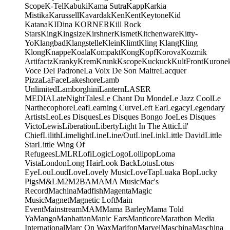
Scope
K-Tel
Kabuki
Kama Sutra
Kapp
Karkia
Mistika
Karussell
Kavardak
Ken
Kent
Keytone
Kid
Katana
KIDina KORNER
Kill Rock
Stars
King
Kingsize
Kirshner
Kismet
Kitchenware
Kitty-
Yo
Klangbad
Klangstelle
Klein
Klimt
Kling Klang
Kling
Klong
Knappe
Koala
Kompakt
Kong
Kopf
Korova
Kozmik
Artifactz
Kranky
Krem
Krunk
Kscope
Kuckuck
KultFront
Kurone
Voce Del Padrone
La Voix De Son Maitre
Lacquer
Pizza
LaFace
Lakeshore
Lamb
Unlimited
Lamborghini
Lantern
LASER
MEDIA
LateNightTales
Le Chant Du Monde
Le Jazz Cool
Le
Narthecophore
Leaf
Learning Curve
Left Ear
Legacy
Legendary
Artists
Leo
Les Disques
Les Disques Bongo Joe
Les Disques
Victo
Lewis
Liberation
Liberty
Light In The Attic
Lil'
Chief
Lilith
Limelight
Line
Line/OutLine
Link
Little David
Little
Star
Little Wing Of
Refugees
LMLR
Lofi
Logic
Logo
Lollipop
Loma
Vista
London
Long Hair
Look Back
Lotus
Lotus
Eye
Lou
Loud
Love
Lovely Music
LoveTap
Luaka Bop
Lucky
Pigs
M&L
M2
M2BA
MA
MA Music
Mac's
Record
Machina
Madfish
Magenta
Magic
Music
Magnet
Magnetic Loft
Main
Event
Mainstream
MAM
Mama Barley
Mama Told
Ya
Mango
Manhattan
Manic Ears
Manticore
Marathon Media
International
Marc On Wax
Marifon
Marvel
Maschina
Maschina