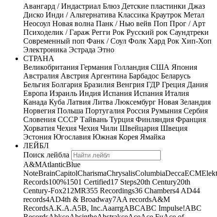
Авангард / Индастриал
Блюз
Детские пластинки
Джаз
Диско
Инди / Альтернатива
Классика
Краутрок
Метал
Неосоул
Новая волна
Панк / Нью вейв
Поп
Прог / Арт
Психоделик / Гараж
Регги
Рок
Русский рок
Саундтреки
Современный поп
Фанк / Соул
Фолк
Хард Рок
Хип-Хоп
Электроника
Эстрада
Этно
СТРАНА
Великобритания
Германия
Голландия
США
Япония
Австралия
Австрия
Аргентина
Барбадос
Беларусь
Бельгия
Болгария
Бразилия
Венгрия
ГДР
Греция
Дания
Европа
Израиль
Индия
Испания
Испания
Италия
Канада
Куба
Латвия
Литва
Люксембург
Новая Зеландия
Норвегия
Польша
Португалия
Россия
Румыния
Сербия
Словения
СССР
Тайвань
Турция
Финляндия
Франция
Хорватия
Чехия
Чехия
Чили
Швейцария
Швеция
Эстония
Югославия
Южная Корея
Ямайка
ЛЕЙБЛ
Поиск лейбла
A&M
Atlantic
Blue
Note
Brain
Capitol
Charisma
Chrysalis
Columbia
Decca
ECM
Elek
Records
100%
1501 Certified
17 Steps
20th Century
20th
Century-Fox
21
2MR
355 Recordings
36 Chambers
4 AD
44
records
4AD
4th & Broadway
7A
A records
A&M
Records
A.K.A.
A5B, Inc.
Aaarrg
ABC
ABC Impulse!
ABC
Records
Abkco
Absinthe
Abstrakce
Ace
Ace Fu
Ace of