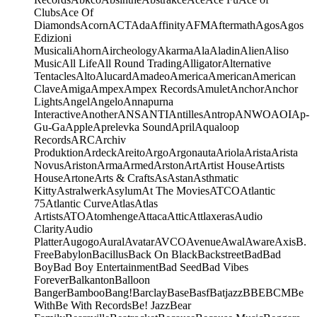
Clubs
Ace Of
Diamonds
Acorn
ACT
Ada
Affinity
AFM
Aftermath
Agos
Agos
Edizioni
Musicali
Ahorn
Aircheology
Akarma
Ala
Aladin
Alien
Aliso
Music
All Life
All Round Trading
Alligator
Alternative
Tentacles
Alto
Alucard
Amadeo
America
American
American
Clave
Amiga
Ampex
Ampex Records
Amulet
Anchor
Anchor
Lights
Angel
Angelo
Annapurna
Interactive
Another
ANS
ANTI
Antilles
Antrop
ANWO
AOI
Ap-
Gu-Ga
Apple
Aprelevka Sound
April
Aqualoop
Records
ARC
Archiv
Produktion
Ardeck
Areito
Argo
Argonauta
Ariola
Arista
Arista
Novus
Ariston
Arma
Armed
Arston
Art
Artist House
Artists
House
Artone
Arts & Crafts
As
Astan
Asthmatic
Kitty
Astralwerk
Asylum
At The Movies
ATCO
Atlantic
75
Atlantic Curve
Atlas
Atlas
Artists
ATO
Atomhenge
Attaca
Attic
Attlaxeras
Audio
Clarity
Audio
Platter
Augogo
Aural
Avatar
AVCO
Avenue
Awal
Aware
Axis
B.
Free
Babylon
Bacillus
Back On Black
Backstreet
Bad
Bad
Boy
Bad Boy Entertainment
Bad Seed
Bad Vibes
Forever
Balkanton
Balloon
Banger
Bamboo
Bang!
Barclay
Base
Basf
Batjazz
BBE
BCM
Be
With
Be With Records
Be! Jazz
Bear