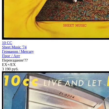
10 CC
Sheet Music '74
Германия /
Mercury
Прог / Арт
Переиздание'??
EX+/EX
3 190
руб.