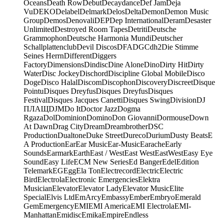
Oceans
Death Row
Debut
Decaydance
Def Jam
Deja
Vu
DEKO
Delabel
Delmark
Delos
Delta
Demon
Demon Music
Group
Demos
Denovali
DEP
Dep International
Deram
Desaster
Unlimited
Destroyed Room Tapes
Detriti
Deutsche
Grammophon
Deutsche Harmonia Mundi
Deutscher
Schallplattenclub
Devil Discos
DFA
DGC
dh2
Die Stimme
Seines Herrn
Different
Diggers
Factory
Dimensions
Dindisc
Dine Alone
Dino
Dirty Hit
Dirty
Water
Disc Jockey
Dischord
Discipline Global Mobile
Disco
Doge
Disco Halal
Discom
Discophon
Discovery
Discreet
Disque
Pointu
Disques Dreyfus
Disques Dreyfus
Disques
Festival
Disques Jacques Canetti
Disques Swing
Division
DJ
ПЛАЩ
DJM
Do It
Doctor Jazz
Dogma
Rgaza
Dol
Dominion
Domino
Don Giovanni
Dormouse
Down
At Dawn
Drag City
Dream
Dreambrother
DSC
Production
Dualtone
Duke Street
Dureco
Durium
Dusty Beats
E
A Production
Ear
Ear Music
Ear-Music
Earache
Early
Sounds
Earmark
Earth
East / West
East West
EastWest
Easy Eye
Sound
Easy Life
ECM New Series
Ed Banger
Edel
Edition
Telemark
EG
Egg
Ela Ton
Electrecord
Electric
Electric
Bird
Electrola
Electronic Emergencies
Elektra
Musician
Elevator
Elevator Lady
Elevator Music
Elite
Special
Elvis Ltd
EmArcy
Embassy
Ember
Embryo
Emerald
Gem
Emergency
EMI
EMI America
EMI Electrola
EMI-
Manhattan
Emidisc
Emika
Empire
Endless