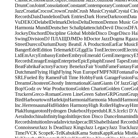
Drum
ConJoint
Consolation
Constant
Contemporary
Contour
Cont
Jazz
Croatia
Crocos
Crown
Crush
Crush Music
Crystal
Crystal Cle
Records
Dais
Dandelion
Dark Entries
Dark Horse
Darkroom
Data
Vu
DEKO
Delabel
Delmark
Delos
Delta
Demon
Demon Music Gr
Harmonia Mundi
Deutscher Schallplattenclub
Devil Discos
DFA
Jockey
Dischord
Discipline Global Mobile
Disco Doge
Disco Hal
Swing
Division
DJ ПЛАЩ
DJM
Do It
Doctor Jazz
Dogma Rgaza
Street
Dureco
Durium
Dusty Beats
E A Production
Ear
Ear Music
Banger
Edel
Edition Telemark
EG
Egg
Ela Ton
Electrecord
Electri
Ltd
EmArcy
Embassy
Ember
Embryo
Emerald Gem
Emergency
E
Records
Enrage
Ensign
Enterprise
Epic
Epitaph
Erased Tapes
Erat
Beat
Fabrika
Factory
Factory Benelux
Fair Youth
Fame
Fantasy
Fa
Dutchman
Flying High
Flying Nun Europe
FMP
FNR
Fontana
Fo
SRL
Fueled By Ramen
Full Time Hobby
Funk Garage
Fusion
Fu
Dreams
Ghosteen
Ghostly International
Giant
Giants Of Jazz
Gig
Bop!
Godz ov War Productions
Golden Chariot
Golden Core
Gol
Truckers
Greco-Roman
Green Line
Green Sabre
GRP
Grunt
Grupp
Bird
Harbourtown
Harlekijn
Harmonia
Harmonia Mundi
Harmoni
Inc.
Herrensauna
Hid
Hidden Harmony
High Roller
Highway
Him
Plak
Hungaroton
Hydrogen Dukebox
Hyperdub
I.R.S.
Ice
Ici D'Ai
Aera
Indochina
Infinity
Ingo
Init
Injection Disco Dance
Innamind
I
Records
Intuition
Invada
Invictus
Ipecac
IRS
Isabel
Island Records
Connoisseur
Jazz Is Dead
Jazz Kings
Jazz Legacy
Jazz Track
Jazz
Time
JVC
K Scope
K-Tel
Kabuki
Kama Sutra
Kapp
Karkia Mistik