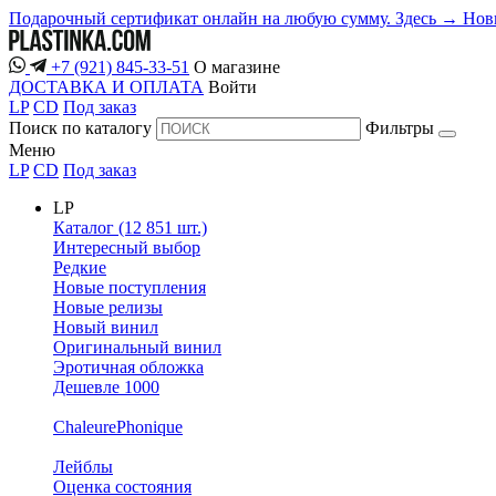
Подарочный сертификат онлайн на любую сумму. Здесь →
Нов
+7 (921) 845-33-51
О магазине
ДОСТАВКА И ОПЛАТА
Войти
LP
CD
Под заказ
Поиск по каталогу
Фильтры
Меню
LP
CD
Под заказ
LP
Каталог (12 851 шт.)
Интересный выбор
Редкие
Новые поступления
Новые релизы
Новый винил
Оригинальный винил
Эротичная обложка
Дешевле 1000
ChaleurePhonique
Лейблы
Оценка состояния