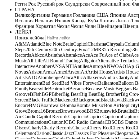
Регги
Рок
Русский рок
Саундтреки
Современный поп
Фан
СТРАНА
Великобритания
Германия
Голландия
США
Япония
Авст
Испания
Испания
Италия
Канада
Куба
Латвия
Литва
Люк
Франция
Хорватия
Чехия
Чехия
Чили
Швейцария
Швеци
ЛЕЙБЛ
Поиск лейбла
A&M
Atlantic
Blue Note
Brain
Capitol
Charisma
Chrysalis
Columb
Steps
20th Century
20th Century-Fox
21
2MR
355 Recordings
36
Records
Abkco
Absinthe
Abstrakce
Ace
Ace Fu
Ace of Clubs
Ace
Music
All Life
All Round Trading
Alligator
Alternative Tentacles
Interactive
Another
ANS
ANTI
Antilles
Antrop
ANWO
AOI
Ap-G
Novus
Ariston
Arma
Armed
Arston
Art
Artist House
Artists House
Artists
ATO
Atomhenge
Attaca
Attic
Attlaxeras
Audio Clarity
Audi
Entertainment
Bad Seed
Bad Vibes Forever
Balkanton
Balloon B
Family
Bearsville
Beatrocket
Because
Because Music
Beggars Ba
Groove
BFish
BGP
Biber
Big Bear
Big Beat
Big Brother
Big Cro
Screen
Black Truffle
Blackened
Blackground
Blackhawk
Blackw
Encore
BMG
Boardwalk
Bomba
Bomba Music
Bon Air
Boplicity
Grove
Broma16
Bronze
Brownswood
BRS
Brunswick
Brutalist
Bt
Am
Candid
Capitol Records
Capriccio
Caprice
Capricorn
Capture
Communications
Caution!
CBC Radio Canada
CBS
CBS Dance 
Discos
Charly
Charly Records
Chelsea
Cherry Red
Cherry Red
Ch
Celentano
Clarion
Classic Jazz
Classics For Pleasure
Cleopatra
Cl
Classics
Colosseum
Colpix
Columbia Jazz
Columbia Masterwork