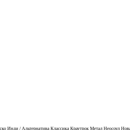
ско
Инди / Альтернатива
Классика
Краутрок
Метал
Неосоул
Нов