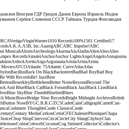
разилия
Венгрия
ГДР
Греция
Дания
Европа
Израиль
Индия
умыния
Сербия
Словения
СССР
Тайвань
Турция
Финляндия
e
RCA
Vertigo
Virgin
Warner
10
10 Records
100%
1501 Certified
17
ords
A.K.A.
A5B, Inc.
Aaarrg
ABC
ABC Impulse!
ABC
ni Musicali
Ahorn
Aircheology
Akarma
Ala
Aladin
Alien
Aliso
Aliso
mpex Records
Amulet
Anchor
Anchor Lights
Angel
Angelo
Annapurna
uktion
Ardeck
Areito
Argo
Argonauta
Ariola
Arista
Arista
 Movies
ATCO
Atlantic 75
Atlantic Curve
Atlas
Atlas
bylon
Bacillus
Back On Black
Backstreet
Bad
Bad Boy
Bad Boy
Be With Records
Be! Jazz
Bear
Berton
Beserkley
Bethlehem
Better Noise
Beyond
Beyond The
ack And Blue
Black Cat
Black Forum
Black Jazz
Black Lion
Black
lver
Blue Sky
Blue Thumb
Bluebird
Blues
ch Music
Brave
Bridge Nine Records
Bright Midnight Archives
British
ch
Button Nose
BYG
C.B.R.
C/Z
C5
Cadet
Cain
Calligraph
Camel
Can-
anca
Cashmere Thoughts
Castle Classics
Castle
entury
Century Media
Cerkon
Cetra
CFE
ChaleurePhonique
Chapa
Choice
Chop Shop
Cinevox
Circa
Circle
City Slang
Cityboy
Clan
blestone
Cobra
Cobweb
Coconut
Cog Sinister
Collector's
Collector's
d
Concord Bicycle
Concord Jazz
Concorde
Congo