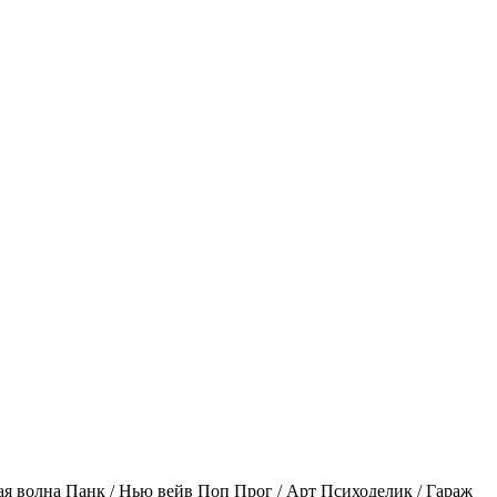
ая волна
Панк / Нью вейв
Поп
Прог / Арт
Психоделик / Гараж