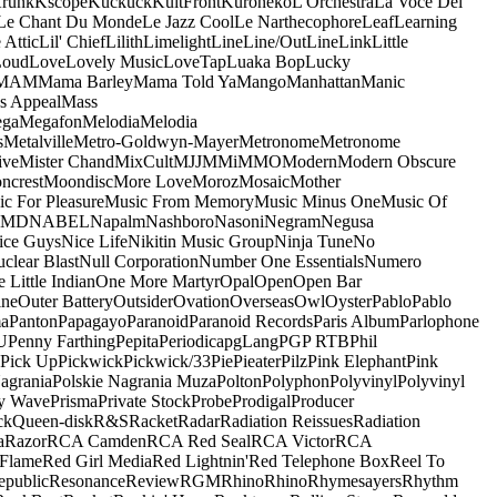
runk
Kscope
Kuckuck
KultFront
Kuroneko
L'Orchestra
La Voce Del
Le Chant Du Monde
Le Jazz Cool
Le Narthecophore
Leaf
Learning
 Attic
Lil' Chief
Lilith
Limelight
Line
Line/OutLine
Link
Little
Loud
Love
Lovely Music
LoveTap
Luaka Bop
Lucky
MAM
Mama Barley
Mama Told Ya
Mango
Manhattan
Manic
s Appeal
Mass
ga
Megafon
Melodia
Melodia
s
Metalville
Metro-Goldwyn-Mayer
Metronome
Metronome
ive
Mister Chand
MixCult
MJJ
MMi
MMO
Modern
Modern Obscure
ncrest
Moondisc
More Love
Moroz
Mosaic
Mother
c For Pleasure
Music From Memory
Music Minus One
Music Of
5MD
NABEL
Napalm
Nashboro
Nasoni
Negram
Negusa
ice Guys
Nice Life
Nikitin Music Group
Ninja Tune
No
clear Blast
Null Corporation
Number One Essentials
Numero
 Little Indian
One More Martyr
Opal
Open
Open Bar
ine
Outer Battery
Outsider
Ovation
Overseas
Owl
Oyster
Pablo
Pablo
ma
Panton
Papagayo
Paranoid
Paranoid Records
Paris Album
Parlophone
U
Penny Farthing
Pepita
Periodica
pgLang
PGP RTB
Phil
Pick Up
Pickwick
Pickwick/33
Pie
Pieater
Pilz
Pink Elephant
Pink
agrania
Polskie Nagrania Muza
Polton
Polyphon
Polyvinyl
Polyvinyl
y Wave
Prisma
Private Stock
Probe
Prodigal
Producer
ck
Queen-disk
R&S
Racket
Radar
Radiation Reissues
Radiation
a
Razor
RCA Camden
RCA Red Seal
RCA Victor
RCA
Flame
Red Girl Media
Red Lightnin'
Red Telephone Box
Reel To
epublic
Resonance
Review
RGM
Rhino
Rhino
Rhymesayers
Rhythm