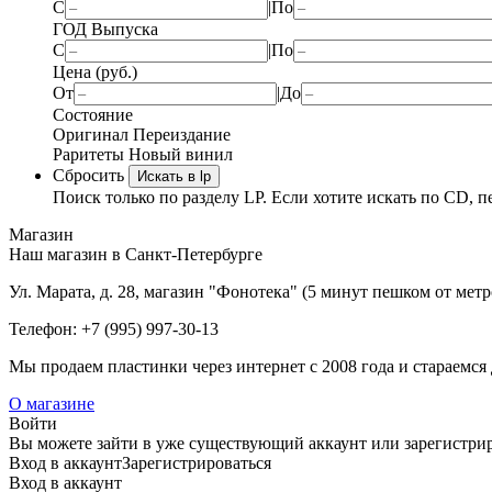
С
|
По
ГОД Выпуска
С
|
По
Цена (руб.)
От
|
До
Состояние
Оригинал
Переиздание
Раритеты
Новый винил
Сбросить
Искать в lp
Поиск только по разделу LP. Если хотите искать по CD, п
Магазин
Наш магазин в Санкт-Петербурге
Ул. Марата, д. 28, магазин "Фонотека" (5 минут пешком от мет
Телефон: +7 (995) 997-30-13
Мы продаем пластинки через интернет c 2008 года и стараемся 
О магазине
Войти
Вы можете зайти в уже существующий аккаунт или зарегистриро
Вход
в аккаунт
Зарегистрироваться
Вход
в аккаунт