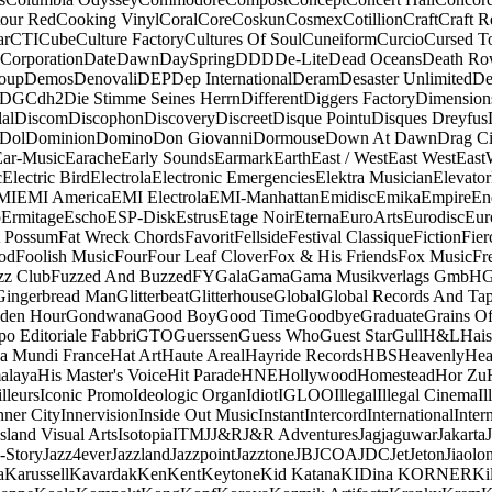
our Red
Cooking Vinyl
Coral
Core
Coskun
Cosmex
Cotillion
Craft
Craft R
ar
CTI
Cube
Culture Factory
Cultures Of Soul
Cuneiform
Curcio
Cursed T
 Corporation
Date
Dawn
DaySpring
DDD
De-Lite
Dead Oceans
Death R
oup
Demos
Denovali
DEP
Dep International
Deram
Desaster Unlimited
De
DGC
dh2
Die Stimme Seines Herrn
Different
Diggers Factory
Dimension
al
Discom
Discophon
Discovery
Discreet
Disque Pointu
Disques Dreyfus
Dol
Dominion
Domino
Don Giovanni
Dormouse
Down At Dawn
Drag Ci
Ear-Music
Earache
Early Sounds
Earmark
Earth
East / West
East West
East
c
Electric Bird
Electrola
Electronic Emergencies
Elektra Musician
Elevator
MI
EMI America
EMI Electrola
EMI-Manhattan
Emidisc
Emika
Empire
En
o
Ermitage
Escho
ESP-Disk
Estrus
Etage Noir
Eterna
EuroArts
Eurodisc
Eur
t Possum
Fat Wreck Chords
Favorit
Fellside
Festival Classique
Fiction
Fier
od
Foolish Music
Four
Four Leaf Clover
Fox & His Friends
Fox Music
Fr
zz Club
Fuzzed And Buzzed
FY
Gala
Gama
Gama Musikverlags GmbH
Gingerbread Man
Glitterbeat
Glitterhouse
Global
Global Records And Ta
den Hour
Gondwana
Good Boy
Good Time
Goodbye
Graduate
Grains O
o Editoriale Fabbri
GTO
Guerssen
Guess Who
Guest Star
Gull
H&L
Hais
a Mundi France
Hat Art
Haute Areal
Hayride Records
HBS
Heavenly
Hea
alaya
His Master's Voice
Hit Parade
HNE
Hollywood
Homestead
Hor Zu
lleurs
Iconic Promo
Ideologic Organ
Idiot
IGLOO
Illegal
Illegal Cinema
Il
nner City
Innervision
Inside Out Music
Instant
Intercord
International
Inter
Island Visual Arts
Isotopia
ITM
J
J&R
J&R Adventures
Jagjaguwar
Jakarta
-Story
Jazz4ever
Jazzland
Jazzpoint
Jazztone
JB
JCOA
JDC
Jet
Jeton
Jiaolo
a
Karussell
Kavardak
Ken
Kent
Keytone
Kid Katana
KIDina KORNER
Ki