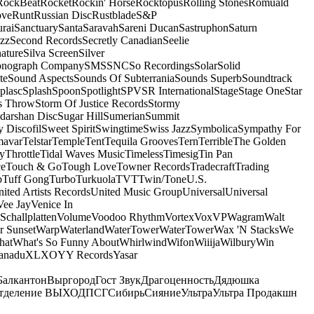
RockBeat
Rocket
Rockin' Horse
Rocktopus
Rolling Stones
Romuald
ove
Runt
Russian Disc
Rustblade
S&P
rai
Sanctuary
Santa
Saravah
Sareni Ducan
Sastruphon
Saturn
azz
Second Records
Secretly Canadian
Seelie
ature
Silva Screen
Silver
onograph Company
SMS
SNC
So Recordings
Solar
Solid
te
Sound Aspects
Sounds Of Subterrania
Sounds Superb
Soundtrack
plasc
Splash
Spoon
Spotlight
SPV
SR International
Stage
Stage One
Star
s Throw
Storm Of Justice Records
Stormy
darshan Disc
Sugar Hill
Sumerian
Summit
 Discofil
Sweet Spirit
Swingtime
Swiss Jazz
Symbolica
Sympathy For
mavar
Telstar
Temple
Tent
Tequila Grooves
Tern
Terrible
The Golden
ey
Throttle
Tidal Waves Music
Timeless
Timesig
Tin Pan
ce
Touch & Go
Tough Love
Towner Records
Tradecraft
Trading
b
Tuff Gong
Turbo
Turkuola
TVT
Twin/Tone
U.S.
ited Artists Records
United Music Group
Universal
Universal
Vee Jay
Venice In
Schallplatten
Volume
Voodoo Rhythm
Vortex
Vox
VP
Wagram
Walt
r Sunset
Warp
Waterland
WaterTower
WaterTower
Wax 'N Stacks
We
hat
What's So Funny About
Whirlwind
Wifon
Wiiija
Wilbury
Win
anadu
XL
XO
Y
Y Records
Yasar
Балкантон
Выргород
Гост Звук
Драгоценность
Дядюшка
тделение ВЫХОД
ПСГ
Сибирь
Сияние
Ультра
Ультра Продакшн