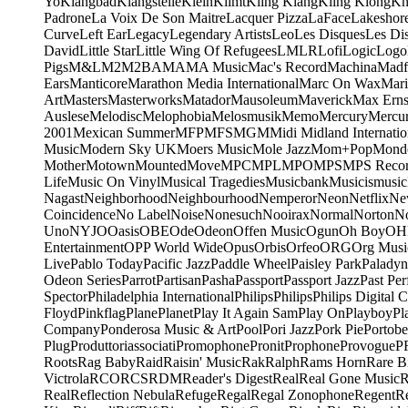
Yo
Klangbad
Klangstelle
Klein
Klimt
Kling Klang
Kling Klong
Kn
Padrone
La Voix De Son Maitre
Lacquer Pizza
LaFace
Lakeshor
Curve
Left Ear
Legacy
Legendary Artists
Leo
Les Disques
Les Di
David
Little Star
Little Wing Of Refugees
LMLR
Lofi
Logic
Logo
Pigs
M&L
M2
M2BA
MA
MA Music
Mac's Record
Machina
Madf
Ears
Manticore
Marathon Media International
Marc On Wax
Mari
Art
Masters
Masterworks
Matador
Mausoleum
Maverick
Max Erns
Auslese
Melodisc
Melophobia
Melosmusik
Memo
Mercury
Mercu
2001
Mexican Summer
MFP
MFS
MGM
Midi
Midland Internatio
Music
Modern Sky UK
Moers Music
Mole Jazz
Mom+Pop
Mond
Mother
Motown
Mounted
Move
MPC
MPL
MPO
MPS
MPS Recor
Life
Music On Vinyl
Musical Tragedies
Musicbank
Musicismusic
Nagast
Neighborhood
Neighbourhood
Nemperor
Neon
Netflix
Ne
Coincidence
No Label
Noise
Nonesuch
Nooirax
Normal
Norton
N
Uno
NYJO
Oasis
OBE
Ode
Odeon
Offen Music
Ogun
Oh Boy
OH
Entertainment
OPP World Wide
Opus
Orbis
Orfeo
ORG
Org Musi
Live
Pablo Today
Pacific Jazz
Paddle Wheel
Paisley Park
Paladyn
Odeon Series
Parrot
Partisan
Pasha
Passport
Passport Jazz
Past Per
Spector
Philadelphia International
Philips
Philips
Philips Digital C
Floyd
Pinkflag
Plane
Planet
Play It Again Sam
Play On
Playboy
Pl
Company
Ponderosa Music & Art
Pool
Pori Jazz
Pork Pie
Portobe
Plug
Produttoriassociati
Promophone
Pronit
Prophone
Provogue
P
Roots
Rag Baby
Raid
Raisin' Music
Rak
Ralph
Rams Horn
Rare B
Victrola
RCO
RCS
RDM
Reader's Digest
Real
Real Gone Music
R
Real
Reflection Nebula
Refuge
Regal
Regal Zonophone
Regent
R