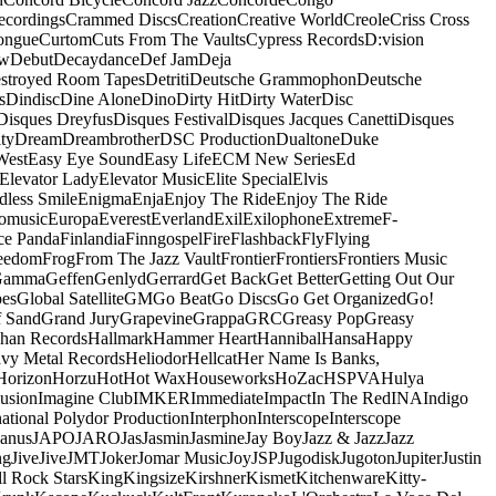
ecordings
Crammed Discs
Creation
Creative World
Creole
Criss Cross
ongue
Curtom
Cuts From The Vaults
Cypress Records
D:vision
ow
Debut
Decaydance
Def Jam
Deja
stroyed Room Tapes
Detriti
Deutsche Grammophon
Deutsche
s
Dindisc
Dine Alone
Dino
Dirty Hit
Dirty Water
Disc
Disques Dreyfus
Disques Festival
Disques Jacques Canetti
Disques
ty
Dream
Dreambrother
DSC Production
Dualtone
Duke
West
Easy Eye Sound
Easy Life
ECM New Series
Ed
Elevator Lady
Elevator Music
Elite Special
Elvis
dless Smile
Enigma
Enja
Enjoy The Ride
Enjoy The Ride
omusic
Europa
Everest
Everland
Exil
Exilophone
Extreme
F-
ce Panda
Finlandia
Finngospel
Fire
Flashback
Fly
Flying
eedom
Frog
From The Jazz Vault
Frontier
Frontiers
Frontiers Music
Gamma
Geffen
Genlyd
Gerrard
Get Back
Get Better
Getting Out Our
pes
Global Satellite
GM
Go Beat
Go Discs
Go Get Organized
Go!
f Sand
Grand Jury
Grapevine
Grappa
GRC
Greasy Pop
Greasy
han Records
Hallmark
Hammer Heart
Hannibal
Hansa
Happy
vy Metal Records
Heliodor
Hellcat
Her Name Is Banks,
Horizon
Horzu
Hot
Hot Wax
Houseworks
HoZac
HSPVA
Hulya
lusion
Imagine Club
IMKER
Immediate
Impact
In The Red
INA
Indigo
national Polydor Production
Interphon
Interscope
Interscope
Janus
JAPO
JARO
Jas
Jasmin
Jasmine
Jay Boy
Jazz & Jazz
Jazz
ng
Jive
Jive
JMT
Joker
Jomar Music
Joy
JSP
Jugodisk
Jugoton
Jupiter
Justin
ll Rock Stars
King
Kingsize
Kirshner
Kismet
Kitchenware
Kitty-