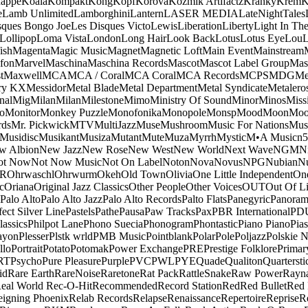
appe
Koala
Kompakt
Kong
Kopf
Korova
Kozmik Artifactz
Kranky
Krem
K
e
Lamb Unlimited
Lamborghini
Lantern
LASER MEDIA
LateNightTales
sques Bongo Joe
Les Disques Victo
Lewis
Liberation
Liberty
Light In The
Lollipop
Loma Vista
London
Long Hair
Look Back
Lotus
Lotus Eye
Lou
ish
Magenta
Magic Music
Magnet
Magnetic Loft
Main Event
Mainstream
fon
Marvel
Maschina
Maschina Records
Mascot
Mascot Label Group
Mas
t
Maxwell
MCA
MCA / Coral
MCA Coral
MCA Records
MCPS
MDG
Me
ry KX
Messidor
Metal Blade
Metal Department
Metal Syndicate
Metalero
nal
Mig
Milan
Milan
Milestone
Mimo
Ministry Of Sound
Minor
Minos
Miss
o
Monitor
Monkey Puzzle
Monofonika
Monopole
Monsp
Mood
Moon
Moo
ds
Mr. Pickwick
MTV
MultiJazz
Muse
Mushroom
Music For Nations
Musi
Musidisc
Musikant
Musiza
Mutant
Mute
Muza
Myrrh
Mystic
M•A Music
n
w Albion
New Jazz
New Rose
New West
New World
Next Wave
NGM
N
ot Now
Not Now Music
Not On Label
Noton
Nova
Novus
NPG
Nubian
Nu
R
Ohrwaschl
Ohrwurm
Okeh
Old Town
Olivia
One Little Independent
One
c
Oriana
Original Jazz Classics
Other People
Other Voices
OUT
Out Of L
Palo Alto
Palo Alto Jazz
Palo Alto Records
Palto Flats
Panegyric
Panora
fect Silver Line
Pastels
Pathe
Pausa
Paw Tracks
Pax
PBR International
PD
lassics
Philpot Lane
Phono Suecia
Phonogram
Phontastic
Piano Piano
Pias
ayon
Plesser
Plstk wrld
PMB Music
Pointblank
Polar
Pole
Poljazz
Polskie N
llo
Portrait
Potato
Potomak
Power Exchange
PRE
Prestige Folklore
Primar
RT
Psycho
Pure Pleasure
Purple
PVC
PWL
PYE
Quade
Qualiton
Quartersti
id
Rare Earth
RareNoise
Raretone
Rat Pack
RattleSnake
Raw Power
Rayn
eal World
Rec-O-Hit
Recommended
Record Station
Red
Red Bullet
Red 
eigning Phoenix
Relab Records
Relapse
Renaissance
Repertoire
Reprise
R