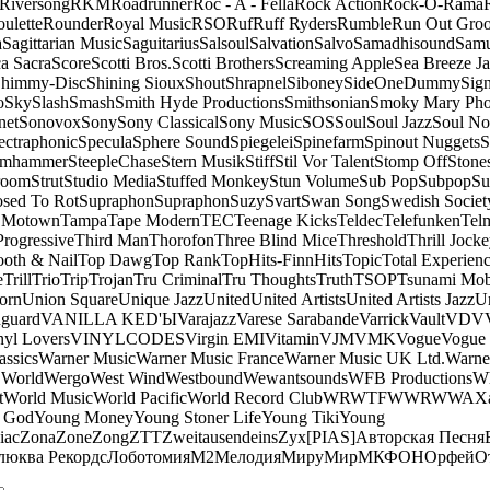
Riversong
RKM
Roadrunner
Roc - A - Fella
Rock Action
Rock-O-Rama
ulette
Rounder
Royal Music
RSO
Ruf
Ruff Ryders
Rumble
Run Out Gro
a
Sagittarian Music
Saguitarius
Salsoul
Salvation
Salvo
Samadhisound
Samu
a Sacra
Score
Scotti Bros.
Scotti Brothers
Screaming Apple
Sea Breeze J
himmy-Disc
Shining Sioux
Shout
Shrapnel
Siboney
SideOneDummy
Sign
o
Sky
Slash
Smash
Smith Hyde Productions
Smithsonian
Smoky Mary Ph
net
Sonovox
Sony
Sony Classical
Sony Music
SOS
Soul
Soul Jazz
Soul No
ectraphonic
Specula
Sphere Sound
Spiegelei
Spinefarm
Spinout Nuggets
S
amhammer
SteepleChase
Stern Musik
Stiff
Stil Vor Talent
Stomp Off
Stone
room
Strut
Studio Media
Stuffed Monkey
Stun Volume
Sub Pop
Subpop
Su
sed To Rot
Supraphon
Supraphon
Suzy
Svart
Swan Song
Swedish Society
 Motown
Tampa
Tape Modern
TEC
Teenage Kicks
Teldec
Telefunken
Tel
Progressive
Third Man
Thorofon
Three Blind Mice
Threshold
Thrill Jock
ooth & Nail
Top Dawg
Top Rank
TopHits-FinnHits
Topic
Total Experien
e
Trill
Trio
Trip
Trojan
Tru Criminal
Tru Thoughts
Truth
TSOP
Tsunami Mo
orn
Union Square
Unique Jazz
United
United Artists
United Artists Jazz
Un
guard
VANILLA KED'Ы
Varajazz
Varese Sarabande
Varrick
Vault
VDV
nyl Lovers
VINYLCODES
Virgin EMI
Vitamin
VJM
VMK
Vogue
Vogue 
assics
Warner Music
Warner Music France
Warner Music UK Ltd.
Warne
 World
Wergo
West Wind
Westbound
Wewantsounds
WFB Productions
W
t
World Music
World Pacific
World Record Club
WRWTFWWR
WWA
X
 God
Young Money
Young Stoner Life
Young Tiki
Young
iac
Zona
Zone
Zong
ZTT
Zweitausendeins
Zyx
[PIAS]
Авторская Песня
люква Рекордс
Лоботомия
М2
Мелодия
МируМир
МКФОН
Орфей
О