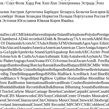
к / Соул
Фолк
Хард Рок
Хип-Хоп
Электроника
Эстрада
Этно
ралия
Австрия
Аргентина
Барбадос
Беларусь
Бельгия
Болгария
Б
сембург
Новая Зеландия
Норвегия
Польша
Португалия
Россия
Р
я
Эстония
Югославия
Южная Корея
Ямайка
ia
Decca
ECM
Elektra
Harvest
Impulse!
Island
Parlophone
Polydor
Prestig
 Chambers
4 AD
44 records
4AD
4th & Broadway
7A
A records
A&M Rec
 Of Diamonds
Acorn
ACT
Ada
Affinity
AFM
Aftermath
Agos
Agos Edizio
Alto
Alucard
Amadeo
America
American
American Clave
Amiga
Ampex
A
u-Ga
Apple
Aprelevka Sound
April
Aqualoop Records
ARC
Archiv Prod
Artone
Arts & Crafts
As
Astan
Asthmatic Kitty
Astralwerk
Asylum
At The
o Platter
Augogo
Aural
Avatar
AVCO
Avenue
Awal
Aware
Axis
B. Free
Ba
anger
Bamboo
Bang!
Barclay
Barsuk
Base
Basf
Batjazz
BBE
BCM
Be With
nquet
Bell
Bella Union
Bellaphon
Bellapon
Bellatrix
Bellevue
Bertelsmann
wn
Big Time
Billingsgate
Bingo
BIS
Bla Bla
Black Acre
Black And Blue
Bl
ood
Blanco Y Negro
Blind Pig
Blow Up
Blue Horizon
Blue Moon
Blue Si
Born Bad
Boston International
Boulevard
Brain Crusher
Brainfeeder
Bran
f
Buddah
Buddah Records
Buk
Bulk
Bureau B
Burning Sounds
Bushbran
d Tracks
Carlyne Music
Carnage Benelux
Caroline
Carpark
Carrere
Casabl
Pool
CBS Masterworks
CBS/Sony
Celluloid
Centre D'etudes Musicales
C
ess
Chevron
Chiaroscuro
Chic
Chimera Music
China
Chiswick
Chlodwig
eveland International
Closer
CMH Records
CMP
CMV
CNR
Cobblers
Cob
s
Columbia Odyssey
Commodore
Compost
Concept
Concert Hall
Concor