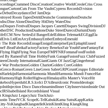
ecordings
Crammed Discs
Creation
Creative World
Creole
Criss Cross
ongue
Curtom
Cuts From The Vaults
Cypress Records
D:vision
ow
Debut
Decaydance
Def Jam
Deja
stroyed Room Tapes
Detriti
Deutsche Grammophon
Deutsche
ndisc
Dine Alone
Dino
Dirty Hit
Dirty Water
Disc
us
Disques Festival
Disques Jacques Canetti
Disques Swing
Division
DJ
ther
DSC Production
Dualtone
Duke Street
Dureco
Durium
Dusty
ife
ECM New Series
Ed Banger
Edel
Edition Telemark
EG
Egg
Ela
al
Elvis Ltd
EmArcy
Embassy
Ember
Embryo
Emerald
y The Ride Records
Enrage
Ensign
Enterprise
Epic
Epitaph
Erased
me
F-Beat
Fabrika
Factory
Factory Benelux
Fair Youth
Fame
Fantasy
Fat
Flying High
Flying Nun Europe
FMP
FNR
Fontana
Food
Foolish
led By Ramen
Full Time Hobby
Funk Garage
Fusion
Fuzz Club
Fuzzed
teen
Ghostly International
Giant
Giants Of Jazz
Gig
Gingerbread
v War Productions
Golden Chariot
Golden Core
Golden
s
Greco-Roman
Green Line
Green Sabre
GRP
Grunt
Gruppo Editoriale
n
Harlekijn
Harmonia
Harmonia Mundi
Harmonia Mundi France
Hat
 Harmony
High Roller
Highway
Himalaya
His Master's Voice
Hit
ukebox
Hyperdub
I.R.S.
Ice
Ici D'Ailleurs
Iconic Promo
Ideologic
go
Init
Injection Disco Dance
Innamind
Inner City
Innervision
Inside Out
ac
IRS
Isabel
Island Records
Island Visual
z Kings
Jazz Legacy
Jazz Track
Jazz-
Justin Time
JVC
K Scope
K-Tel
Kabuki
Kama Sutra
Kapp
Karkia
itty-Yo
Klangbad
Klangstelle
Klein
Klimt
Kling Klang
Kling