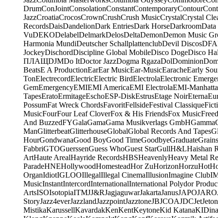
Drum
ConJoint
Consolation
Constant
Contemporary
Contour
Cont
Jazz
Croatia
Crocos
Crown
Crush
Crush Music
Crystal
Crystal Cle
Records
Dais
Dandelion
Dark Entries
Dark Horse
Darkroom
Data
Vu
DEKO
Delabel
Delmark
Delos
Delta
Demon
Demon Music Gr
Harmonia Mundi
Deutscher Schallplattenclub
Devil Discos
DFA
Jockey
Dischord
Discipline Global Mobile
Disco Doge
Disco Hal
ПЛАЩ
DJM
Do It
Doctor Jazz
Dogma Rgaza
Dol
Dominion
Dom
Beats
E A Production
Ear
Ear Music
Ear-Music
Earache
Early Sou
Ton
Electrecord
Electric
Electric Bird
Electrola
Electronic Emerge
Gem
Emergency
EMI
EMI America
EMI Electrola
EMI-Manhatt
Tapes
Erato
Ermitage
Escho
ESP-Disk
Estrus
Etage Noir
Eterna
Eu
Possum
Fat Wreck Chords
Favorit
Fellside
Festival Classique
Fict
Music
Four
Four Leaf Clover
Fox & His Friends
Fox Music
Free
And Buzzed
FY
Gala
Gama
Gama Musikverlags GmbH
Gamma
Man
Glitterbeat
Glitterhouse
Global
Global Records And Tapes
Gl
Hour
Gondwana
Good Boy
Good Time
Goodbye
Graduate
Grain
Fabbri
GTO
Guerssen
Guess Who
Guest Star
Gull
H&L
Haishan 
Art
Haute Areal
Hayride Records
HBS
Heavenly
Heavy Metal Re
Parade
HNE
Hollywood
Homestead
Hor Zu
Horizon
Horzu
Hot
Ho
Organ
Idiot
IGLOO
Illegal
Illegal Cinema
Illusion
Imagine Club
I
Music
Instant
Intercord
International
International Polydor Produc
Arts
ISO
Isotopia
ITM
J
J&R
Jagjaguwar
Jakarta
Janus
JAPO
JARO
Story
Jazz4ever
Jazzland
Jazzpoint
Jazztone
JB
JCOA
JDC
Jet
Jeton
Mistika
Karussell
Kavardak
Ken
Kent
Keytone
Kid Katana
KIDin