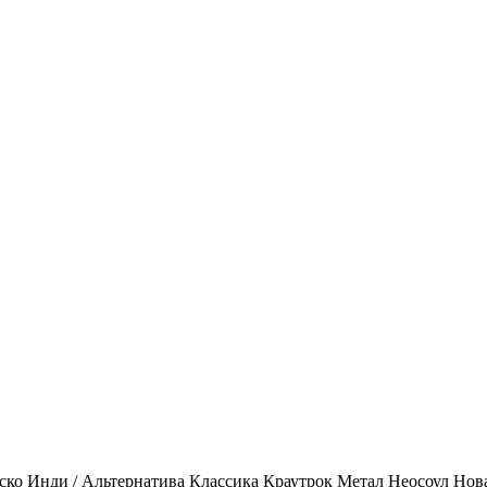
ско
Инди / Альтернатива
Классика
Краутрок
Метал
Неосоул
Нов