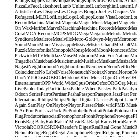
Klong
Knappe
Koala
Kompakt
Kong
Kopf
Korova
Kozmik Artifac
Pizza
LaFace
Lakeshore
Lamb Unlimited
Lamborghini
Lantern
L
Artists
Leo
Les Disques
Les Disques Bongo Joe
Les Disques Vic
Refugees
LMLR
Lofi
Logic
Logo
Lollipop
Loma Vista
London
Lo
Record
Machina
Madfish
Magenta
Magic Music
Magnet
Magnetic
On Wax
Marifon
Marvel
Maschina
Maschina Records
Mascot
Mas
Coral
MCA Records
MCPS
MDG
Mega
Megafon
Melodia
Melodi
Syndicate
Metaleros
Metalville
Metro-Goldwyn-Mayer
Metrono
Sound
Minor
Minos
Mississippi
Missive
Mister Chand
MixCult
MJ
Puzzle
Monofonika
Monopole
Monsp
Mood
Moon
Mooncrest
Moo
Pickwick
MTV
MultiJazz
Muse
Mushroom
Music For Nations
Mus
Tragedies
Musicbank
Musicismusic
Musidisc
Musikant
Musiza
Mu
Nagast
Neighborhood
Neighbourhood
Nemperor
Neon
Netflix
Ne
Coincidence
No Label
Noise
Nonesuch
Nooirax
Normal
Norton
N
Uno
NYJO
Oasis
OBE
Ode
Odeon
Offen Music
Ogun
Oh Boy
OH
Entertainment
OPP World Wide
Opus
Orbis
Orfeo
ORG
Org Musi
Live
Pablo Today
Pacific Jazz
Paddle Wheel
Paisley Park
Paladyn
Odeon Series
Parrot
Partisan
Pasha
Passport
Passport Jazz
Past Per
International
Philips
Philips
Philips Digital Classics
Philpot Lane
P
Again Sam
Play On
Playboy
Playon
Plesser
Plstk wrld
PMB Musi
& Art
Pool
Pori Jazz
Pork Pie
Portobello
Portrait
Potato
Potomak
Po
Plug
Produttoriassociati
Promophone
Pronit
Prophone
Provogue
P
Roots
Rag Baby
Raid
Raisin' Music
Rak
Ralph
Rams Horn
Rare B
Victrola
RCO
RCS
RDM
Reader's Digest
Real
Real Gone Music
R
Nebula
Refuge
Regal
Regal Zonophone
Regent
Reigning Phoeni