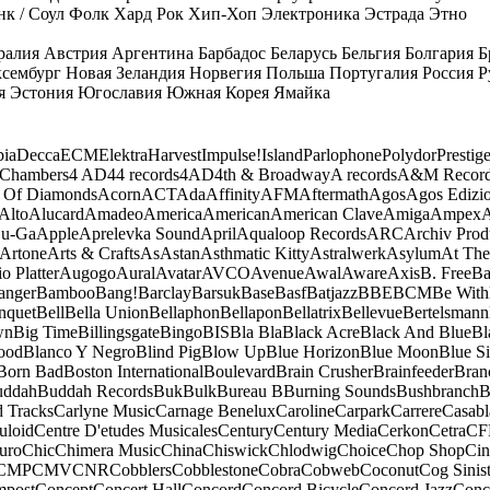
к / Соул
Фолк
Хард Рок
Хип-Хоп
Электроника
Эстрада
Этно
ралия
Австрия
Аргентина
Барбадос
Беларусь
Бельгия
Болгария
Б
сембург
Новая Зеландия
Норвегия
Польша
Португалия
Россия
Р
я
Эстония
Югославия
Южная Корея
Ямайка
ia
Decca
ECM
Elektra
Harvest
Impulse!
Island
Parlophone
Polydor
Prestig
 Chambers
4 AD
44 records
4AD
4th & Broadway
A records
A&M Recor
 Of Diamonds
Acorn
ACT
Ada
Affinity
AFM
Aftermath
Agos
Agos Edizio
Alto
Alucard
Amadeo
America
American
American Clave
Amiga
Ampex
A
u-Ga
Apple
Aprelevka Sound
April
Aqualoop Records
ARC
Archiv Prod
Artone
Arts & Crafts
As
Astan
Asthmatic Kitty
Astralwerk
Asylum
At The
o Platter
Augogo
Aural
Avatar
AVCO
Avenue
Awal
Aware
Axis
B. Free
Ba
anger
Bamboo
Bang!
Barclay
Barsuk
Base
Basf
Batjazz
BBE
BCM
Be With
nquet
Bell
Bella Union
Bellaphon
Bellapon
Bellatrix
Bellevue
Bertelsmann
wn
Big Time
Billingsgate
Bingo
BIS
Bla Bla
Black Acre
Black And Blue
Bl
ood
Blanco Y Negro
Blind Pig
Blow Up
Blue Horizon
Blue Moon
Blue Si
Born Bad
Boston International
Boulevard
Brain Crusher
Brainfeeder
Bran
uddah
Buddah Records
Buk
Bulk
Bureau B
Burning Sounds
Bushbranch
B
d Tracks
Carlyne Music
Carnage Benelux
Caroline
Carpark
Carrere
Casabl
uloid
Centre D'etudes Musicales
Century
Century Media
Cerkon
Cetra
CF
uro
Chic
Chimera Music
China
Chiswick
Chlodwig
Choice
Chop Shop
Ci
CMP
CMV
CNR
Cobblers
Cobblestone
Cobra
Cobweb
Coconut
Cog Sinist
post
Concept
Concert Hall
Concord
Concord Bicycle
Concord Jazz
Conc