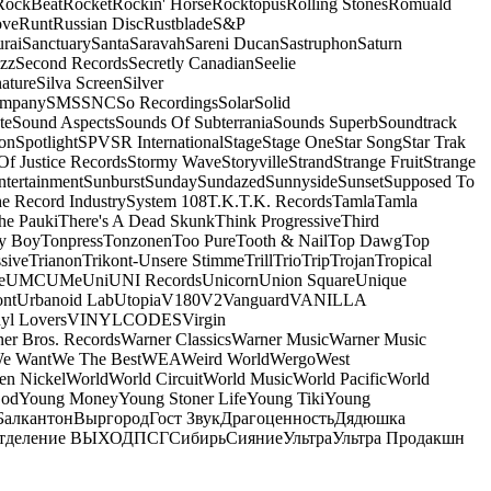
RockBeat
Rocket
Rockin' Horse
Rocktopus
Rolling Stones
Romuald
ove
Runt
Russian Disc
Rustblade
S&P
rai
Sanctuary
Santa
Saravah
Sareni Ducan
Sastruphon
Saturn
azz
Second Records
Secretly Canadian
Seelie
ature
Silva Screen
Silver
ompany
SMS
SNC
So Recordings
Solar
Solid
te
Sound Aspects
Sounds Of Subterrania
Sounds Superb
Soundtrack
on
Spotlight
SPV
SR International
Stage
Stage One
Star Song
Star Trak
Of Justice Records
Stormy Wave
Storyville
Strand
Strange Fruit
Strange
tertainment
Sunburst
Sunday
Sundazed
Sunnyside
Sunset
Supposed To
e Record Industry
System 108
T.K.
T.K. Records
Tamla
Tamla
he Pauki
There's A Dead Skunk
Think Progressive
Third
y Boy
Tonpress
Tonzonen
Too Pure
Tooth & Nail
Top Dawg
Top
sive
Trianon
Trikont-Unsere Stimme
Trill
Trio
Trip
Trojan
Tropical
e
UMC
UMe
Uni
UNI Records
Unicorn
Union Square
Unique
ont
Urbanoid Lab
Utopia
V180
V2
Vanguard
VANILLA
yl Lovers
VINYLCODES
Virgin
er Bros. Records
Warner Classics
Warner Music
Warner Music
We Want
We The Best
WEA
Weird World
Wergo
West
n Nickel
World
World Circuit
World Music
World Pacific
World
God
Young Money
Young Stoner Life
Young Tiki
Young
Балкантон
Выргород
Гост Звук
Драгоценность
Дядюшка
тделение ВЫХОД
ПСГ
Сибирь
Сияние
Ультра
Ультра Продакшн