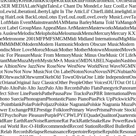
tz
Kranky
Krem
Krunk
Kscope
Kuckuck
KultFront
Kuroneko
L'Orchestra
ASER MEDIA
LateNightTales
Le Chant Du Monde
Le Jazz Cool
Le Nar
to
Lewis
Liberation
Liberty
Light In The Attic
Lil' Chief
Lilith
Limelight
Li
ng Hair
Look Back
Lotus
Lotus Eye
Lou
Loud
Love
Lovely Music
LoveTa
 Loft
Main Event
Mainstream
MAM
Mama Barley
Mama Told Ya
Mango
cot Label Group
Mass Appeal
Mass Art
Masters
Masterworks
Matador
Ma
a Auslese
Melodisc
Melophobia
Melosmusik
Memo
Mercury
Mercury KX
me
Metronome 2001
MFP
MFS
MGM
Midi
Midland International
Mig
Mila
J
MMi
MMO
Modern
Modern Harmonic
Modern Obscure Music
Modern
ndisc
More Love
Moroz
Mosaic
Mother Mother
Motown
Mounted
Move
ic For Pleasure
Music From Memory
Music Minus One
Music Of Life
M
tant
Mute
Muza
Myrrh
Mystic
M•A Music
n5MD
NABEL
Napalm
Nashbo
w Albion
New Jazz
New Rose
New West
New World
Next Wave
NGM
N
ot Now
Not Now Music
Not On Label
Noton
Nova
Novus
NPG
Nubian
Nu
R
Ohrwaschl
Ohrwurm
Okeh
Old Town
Olivia
One Little Independent
One
c
Oriana
Original Jazz Classics
Other People
Other Voices
OUT
Out Of L
Palo Alto
Palo Alto Jazz
Palo Alto Records
Palto Flats
Panegyric
Panora
fect Silver Line
Pastels
Pathe
Pausa
Paw Tracks
Pax
PBR International
Pen
hono Suecia
Phonogram
Phontastic
Piano Piano
Pias
Pick Up
Pickwick
Pi
c
Pointblank
Polar
Pole
Poljazz
Polskie Nagrania
Polskie Nagrania Muza
P
wer Exchange
PRE
Prestige Folklore
Primary Wave
Prisma
Private Stock
RT
Psycho
Pure Pleasure
Purple
PVC
PWL
PYE
Quade
Qualiton
Quartersti
id
Rare Earth
RareNoise
Raretone
Rat Pack
RattleSnake
Raw Power
Rawk
eal World
Rec-O-Hit
Recommended
Record Station
Red
Red Bullet
Red 
x
Relab Records
Relapse
Renaissance
Repertoire
Reprise
Republic
Resonan