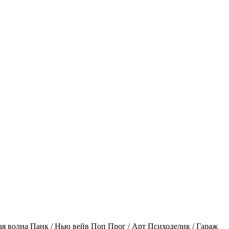
ая волна
Панк / Нью вейв
Поп
Прог / Арт
Психоделик / Гараж