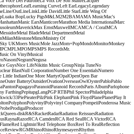
La Voce Del Padrone
La Voix De Son Maitre
Lacquer
thecophore
Leaf
Learning Curve
Left Ear
Legacy
Legendary
ne
Line/OutLine
Link
Little David
Little Star
Little Wing Of
p
Luaka Bop
Lucky Pigs
M&L
M2
M2BA
MA
MA Music
Mac's
Manhattan
Manic Ears
Manticore
Marathon Media International
Marc
usoleum
Maverick
Max Ernst
Maxwell
MCA
MCA / Coral
MCA
Messidor
Metal Blade
Metal Department
Metal
n
Milan
Milestone
Mimo
Ministry Of
 Sky UK
Moers Music
Mole Jazz
Mom+Pop
Mondo
Monitor
Monkey
MPC
MPL
MPO
MPS
MPS Records
Mr.
usic On Vinyl
Musical
ro
Nasoni
Negram
Negusa
ice Guys
Nice Life
Nikitin Music Group
Ninja Tune
No
clear Blast
Null Corporation
Number One Essentials
Numero
 Little Indian
One More Martyr
Opal
Open
Open Bar
ine
Outer Battery
Outsider
Ovation
Overseas
Owl
Oyster
Pablo
Pablo
ma
Panton
Papagayo
Paranoid
Paranoid Records
Paris Album
Parlophone
ny Farthing
Pepita
pgLang
PGP RTB
Phil Spector
Philadelphia
ckwick/33
Pie
Pieater
Pilz
Pink Elephant
Pink Floyd
Plane
Planet
Play It
olton
Polyphon
Polyvinyl
Polyvinyl Company
Pompeii
Ponderosa Music
Probe
Prodigal
Producer
ck
Queen-disk
R&S
Racket
Radar
Radiation Reissues
Radiation
us
Rayna
Razor
RCA Camden
RCA Red Seal
RCA Victor
RCA
Flame
Red Lightnin'
Red Telephone Box
Reel To Real
Reflection
ce
Review
RGM
Rhino
Rhino
Rhymesayers
Rhythm