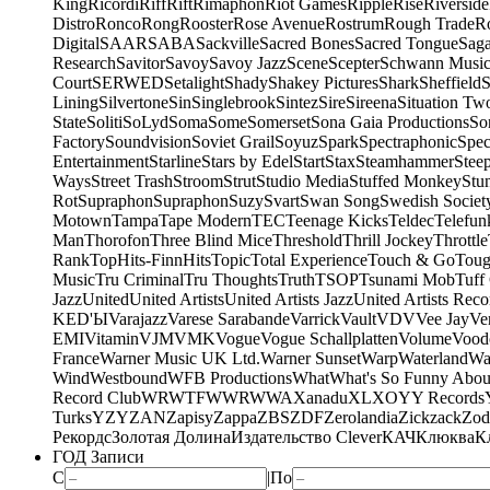
King
Ricordi
Riff
Rift
Rimaphon
Riot Games
Ripple
Rise
Riverside
Distro
Ronco
Rong
Rooster
Rose Avenue
Rostrum
Rough Trade
Ro
Digital
SAAR
SABA
Sackville
Sacred Bones
Sacred Tongue
Sag
Research
Savitor
Savoy
Savoy Jazz
Scene
Scepter
Schwann Music
Court
SERWED
Setalight
Shady
Shakey Pictures
Shark
Sheffield
S
Lining
Silvertone
Sin
Singlebrook
Sintez
Sire
Sireena
Situation Tw
State
Soliti
SoLyd
Soma
Some
Somerset
Sona Gaia Productions
So
Factory
Soundvision
Soviet Grail
Soyuz
Spark
Spectraphonic
Spec
Entertainment
Starline
Stars by Edel
Start
Stax
Steamhammer
Stee
Ways
Street Trash
Stroom
Strut
Studio Media
Stuffed Monkey
Stu
Rot
Supraphon
Supraphon
Suzy
Svart
Swan Song
Swedish Society
Motown
Tampa
Tape Modern
TEC
Teenage Kicks
Teldec
Telefun
Man
Thorofon
Three Blind Mice
Threshold
Thrill Jockey
Throttle
Rank
TopHits-FinnHits
Topic
Total Experience
Touch & Go
Toug
Music
Tru Criminal
Tru Thoughts
Truth
TSOP
Tsunami Mob
Tuff
Jazz
United
United Artists
United Artists Jazz
United Artists Reco
KED'Ы
Varajazz
Varese Sarabande
Varrick
Vault
VDV
Vee Jay
Ven
EMI
Vitamin
VJM
VMK
Vogue
Vogue Schallplatten
Volume
Vood
France
Warner Music UK Ltd.
Warner Sunset
Warp
Waterland
Wa
Wind
Westbound
WFB Productions
What
What's So Funny Abou
Record Club
WRWTFWWR
WWA
Xanadu
XL
XO
Y
Y Records
Turks
YZY
ZAN
Zapisy
Zappa
ZBS
ZDF
Zerolandia
Zickzack
Zod
Рекордс
Золотая Долина
Издательство Clever
КАЧ
Клюква
К
ГОД Записи
С
|
По