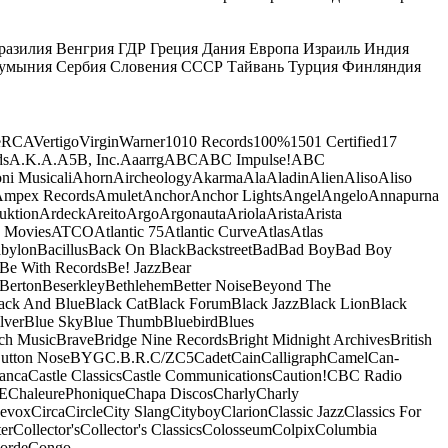
разилия
Венгрия
ГДР
Греция
Дания
Европа
Израиль
Индия
умыния
Сербия
Словения
СССР
Тайвань
Турция
Финляндия
e
RCA
Vertigo
Virgin
Warner
10
10 Records
100%
1501 Certified
17
ds
A.K.A.
A5B, Inc.
Aaarrg
ABC
ABC Impulse!
ABC
ni Musicali
Ahorn
Aircheology
Akarma
Ala
Aladin
Alien
Aliso
Aliso
mpex Records
Amulet
Anchor
Anchor Lights
Angel
Angelo
Annapurna
uktion
Ardeck
Areito
Argo
Argonauta
Ariola
Arista
Arista
 Movies
ATCO
Atlantic 75
Atlantic Curve
Atlas
Atlas
bylon
Bacillus
Back On Black
Backstreet
Bad
Bad Boy
Bad Boy
Be With Records
Be! Jazz
Bear
Berton
Beserkley
Bethlehem
Better Noise
Beyond The
ack And Blue
Black Cat
Black Forum
Black Jazz
Black Lion
Black
lver
Blue Sky
Blue Thumb
Bluebird
Blues
ch Music
Brave
Bridge Nine Records
Bright Midnight Archives
British
utton Nose
BYG
C.B.R.
C/Z
C5
Cadet
Cain
Calligraph
Camel
Can-
anca
Castle Classics
Castle Communications
Caution!
CBC Radio
E
ChaleurePhonique
Chapa Discos
Charly
Charly
nevox
Circa
Circle
City Slang
Cityboy
Clarion
Classic Jazz
Classics For
er
Collector's
Collector's Classics
Colosseum
Colpix
Columbia
orde
Congo