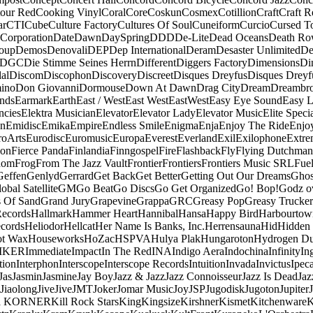
our Red
Cooking Vinyl
Coral
Core
Coskun
Cosmex
Cotillion
Craft
Craft R
ar
CTI
Cube
Culture Factory
Cultures Of Soul
Cuneiform
Curcio
Cursed T
 Corporation
Date
Dawn
DaySpring
DDD
De-Lite
Dead Oceans
Death R
oup
Demos
Denovali
DEP
Dep International
Deram
Desaster Unlimited
De
DGC
Die Stimme Seines Herrn
Different
Diggers Factory
Dimensions
Di
al
Discom
Discophon
Discovery
Discreet
Disques Dreyfus
Disques Dreyf
ino
Don Giovanni
Dormouse
Down At Dawn
Drag City
Dream
Dreambro
nds
Earmark
Earth
East / West
East West
EastWest
Easy Eye Sound
Easy L
ncies
Elektra Musician
Elevator
Elevator Lady
Elevator Music
Elite Speci
an
Emidisc
Emika
Empire
Endless Smile
Enigma
Enja
Enjoy The Ride
Enjo
roArts
Eurodisc
Euromusic
Europa
Everest
Everland
Exil
Exilophone
Extre
ion
Fierce Panda
Finlandia
Finngospel
Fire
Flashback
Fly
Flying Dutchman
dom
Frog
From The Jazz Vault
Frontier
Frontiers
Frontiers Music SRL
Fue
Geffen
Genlyd
Gerrard
Get Back
Get Better
Getting Out Our Dreams
Ghos
obal Satellite
GM
Go Beat
Go Discs
Go Get Organized
Go! Bop!
Godz o
s Of Sand
Grand Jury
Grapevine
Grappa
GRC
Greasy Pop
Greasy Trucker
Records
Hallmark
Hammer Heart
Hannibal
Hansa
Happy Bird
Harbourtow
cords
Heliodor
Hellcat
Her Name Is Banks, Inc.
Herrensauna
Hid
Hidden
t Wax
Houseworks
HoZac
HSPVA
Hulya Plak
Hungaroton
Hydrogen D
MKER
Immediate
Impact
In The Red
INA
Indigo Aera
Indochina
Infinity
In
tion
Interphon
Interscope
Interscope Records
Intuition
Invada
Invictus
Ipec
Jas
Jasmin
Jasmine
Jay Boy
Jazz & Jazz
Jazz Connoisseur
Jazz Is Dead
Jaz
Jiaolong
Jive
Jive
JMT
Joker
Jomar Music
Joy
JSP
Jugodisk
Jugoton
Jupiter
a KORNER
Kill Rock Stars
King
Kingsize
Kirshner
Kismet
Kitchenware
K