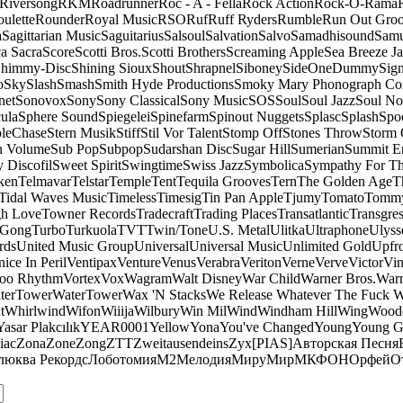
Riversong
RKM
Roadrunner
Roc - A - Fella
Rock Action
Rock-O-Rama
ulette
Rounder
Royal Music
RSO
Ruf
Ruff Ryders
Rumble
Run Out Gro
a
Sagittarian Music
Saguitarius
Salsoul
Salvation
Salvo
Samadhisound
Samu
a Sacra
Score
Scotti Bros.
Scotti Brothers
Screaming Apple
Sea Breeze J
himmy-Disc
Shining Sioux
Shout
Shrapnel
Siboney
SideOneDummy
Sign
o
Sky
Slash
Smash
Smith Hyde Productions
Smoky Mary Phonograph C
net
Sonovox
Sony
Sony Classical
Sony Music
SOS
Soul
Soul Jazz
Soul No
ula
Sphere Sound
Spiegelei
Spinefarm
Spinout Nuggets
Splasc
Splash
Spo
pleChase
Stern Musik
Stiff
Stil Vor Talent
Stomp Off
Stones Throw
Storm 
n Volume
Sub Pop
Subpop
Sudarshan Disc
Sugar Hill
Sumerian
Summit En
 Discofil
Sweet Spirit
Swingtime
Swiss Jazz
Symbolica
Sympathy For Th
ken
Telmavar
Telstar
Temple
Tent
Tequila Grooves
Tern
The Golden Age
T
Tidal Waves Music
Timeless
Timesig
Tin Pan Apple
Tjumy
Tomato
Tomm
h Love
Towner Records
Tradecraft
Trading Places
Transatlantic
Transgres
 Gong
Turbo
Turkuola
TVT
Twin/Tone
U.S. Metal
Ulitka
Ultraphone
Ulyss
rds
United Music Group
Universal
Universal Music
Unlimited Gold
Upfr
ice In Peril
Ventipax
Venture
Venus
Verabra
Veriton
Verne
Verve
Victor
Vin
oo Rhythm
Vortex
Vox
Wagram
Walt Disney
War Child
Warner Bros.
Warn
terTower
WaterTower
Wax 'N Stacks
We Release Whatever The Fuck 
t
Whirlwind
Wifon
Wiiija
Wilbury
Win Mil
Wind
Windham Hill
Wing
Woode
Yasar Plakcılık
YEAR0001
Yellow
Yona
You've Changed
Young
Young 
iac
Zona
Zone
Zong
ZTT
Zweitausendeins
Zyx
[PIAS]
Авторская Песня
люква Рекордс
Лоботомия
М2
Мелодия
МируМир
МКФОН
Орфей
О