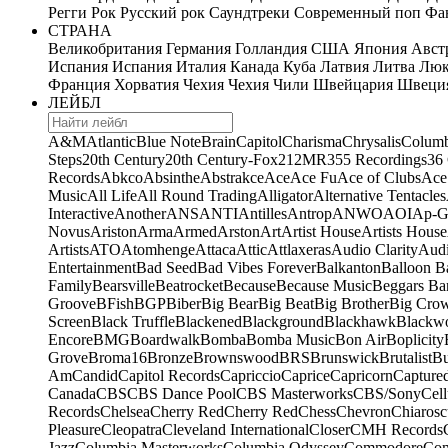
Регги
Рок
Русский рок
Саундтреки
Современный поп
Фан
СТРАНА
Великобритания
Германия
Голландия
США
Япония
Авст
Испания
Испания
Италия
Канада
Куба
Латвия
Литва
Люк
Франция
Хорватия
Чехия
Чехия
Чили
Швейцария
Швеци
ЛЕЙБЛ
A&M
Atlantic
Blue Note
Brain
Capitol
Charisma
Chrysalis
Columb
Steps
20th Century
20th Century-Fox
21
2MR
355 Recordings
36
Records
Abkco
Absinthe
Abstrakce
Ace
Ace Fu
Ace of Clubs
Ace
Music
All Life
All Round Trading
Alligator
Alternative Tentacles
Interactive
Another
ANS
ANTI
Antilles
Antrop
ANWO
AOI
Ap-G
Novus
Ariston
Arma
Armed
Arston
Art
Artist House
Artists House
Artists
ATO
Atomhenge
Attaca
Attic
Attlaxeras
Audio Clarity
Audi
Entertainment
Bad Seed
Bad Vibes Forever
Balkanton
Balloon B
Family
Bearsville
Beatrocket
Because
Because Music
Beggars Ba
Groove
BFish
BGP
Biber
Big Bear
Big Beat
Big Brother
Big Cro
Screen
Black Truffle
Blackened
Blackground
Blackhawk
Blackw
Encore
BMG
Boardwalk
Bomba
Bomba Music
Bon Air
Boplicity
Grove
Broma16
Bronze
Brownswood
BRS
Brunswick
Brutalist
B
Am
Candid
Capitol Records
Capriccio
Caprice
Capricorn
Capture
Canada
CBS
CBS Dance Pool
CBS Masterworks
CBS/Sony
Cell
Records
Chelsea
Cherry Red
Cherry Red
Chess
Chevron
Chiarosc
Pleasure
Cleopatra
Cleveland International
Closer
CMH Records
Jazz
Columbia Masterworks
Columbia Odyssey
Commodore
Com