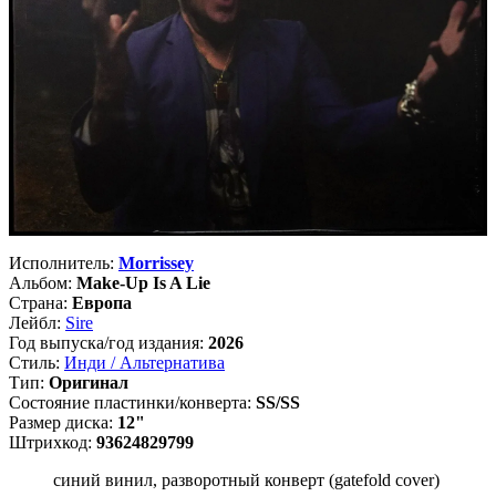
Исполнитель:
Morrissey
Альбом:
Make-Up Is A Lie
Страна:
Европа
Лейбл:
Sire
Год выпуска/год издания:
2026
Стиль:
Инди / Альтернатива
Тип:
Оригинал
Состояние пластинки/конверта:
SS/SS
Размер диска:
12"
Штрихкод:
93624829799
синий винил, разворотный конверт (gatefold cover)