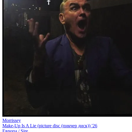
Morrissey
Make-Up Is A Lie (picture disc (пикчер диск)) '26
Европа /
Sire