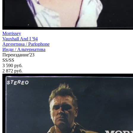
Morrissey
Vauxhall And I '94
Аргентина /
Parlophone
Инди / Альтернатива
Переиздание'23
SS/SS
3 590 руб.
2 872
руб.