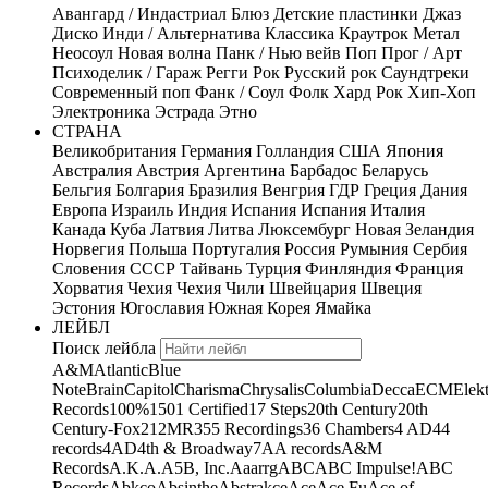
Авангард / Индастриал
Блюз
Детские пластинки
Джаз
Диско
Инди / Альтернатива
Классика
Краутрок
Метал
Неосоул
Новая волна
Панк / Нью вейв
Поп
Прог / Арт
Психоделик / Гараж
Регги
Рок
Русский рок
Саундтреки
Современный поп
Фанк / Соул
Фолк
Хард Рок
Хип-Хоп
Электроника
Эстрада
Этно
СТРАНА
Великобритания
Германия
Голландия
США
Япония
Австралия
Австрия
Аргентина
Барбадос
Беларусь
Бельгия
Болгария
Бразилия
Венгрия
ГДР
Греция
Дания
Европа
Израиль
Индия
Испания
Испания
Италия
Канада
Куба
Латвия
Литва
Люксембург
Новая Зеландия
Норвегия
Польша
Португалия
Россия
Румыния
Сербия
Словения
СССР
Тайвань
Турция
Финляндия
Франция
Хорватия
Чехия
Чехия
Чили
Швейцария
Швеция
Эстония
Югославия
Южная Корея
Ямайка
ЛЕЙБЛ
Поиск лейбла
A&M
Atlantic
Blue
Note
Brain
Capitol
Charisma
Chrysalis
Columbia
Decca
ECM
Elek
Records
100%
1501 Certified
17 Steps
20th Century
20th
Century-Fox
21
2MR
355 Recordings
36 Chambers
4 AD
44
records
4AD
4th & Broadway
7A
A records
A&M
Records
A.K.A.
A5B, Inc.
Aaarrg
ABC
ABC Impulse!
ABC
Records
Abkco
Absinthe
Abstrakce
Ace
Ace Fu
Ace of