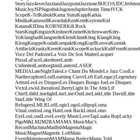
Story
Jazz4ever
Jazzland
Jazzpoint
Jazztone
JB
JCOA
JDC
Jet
Jeton
Music
Joy
JSP
Jugodisk
Jugoton
Jupiter
Justin Time
JVC
K
Scope
K-Tel
Kabuki
Kama Sutra
Kapp
Karkia
Mistika
Karussell
Kavardak
Ken
Kent
Keytone
Kid
Katana
KIDina KORNER
Kill Rock
Stars
King
Kingsize
Kirshner
Kismet
Kitchenware
Kitty-
Yo
Klangbad
Klangstelle
Klein
Klimt
Kling Klang
Kling
Klong
Knappe
Koala
Kompakt
Kong
Kopf
Korova
Kozmik
Artifactz
Kranky
Krem
Krunk
Kscope
Kuckuck
KultFront
Kurone
Voce Del Padrone
La Voix De Son Maitre
Lacquer
Pizza
LaFace
Lakeshore
Lamb
Unlimited
Lamborghini
Lantern
LASER
MEDIA
LateNightTales
Le Chant Du Monde
Le Jazz Cool
Le
Narthecophore
Leaf
Learning Curve
Left Ear
Legacy
Legendary
Artists
Leo
Les Disques
Les Disques Bongo Joe
Les Disques
Victo
Lewis
Liberation
Liberty
Light In The Attic
Lil'
Chief
Lilith
Limelight
Line
Line/OutLine
Link
Little David
Little
Star
Little Wing Of
Refugees
LMLR
Lofi
Logic
Logo
Lollipop
Loma
Vista
London
Long Hair
Look Back
Lotus
Lotus
Eye
Lou
Loud
Love
Lovely Music
LoveTap
Luaka Bop
Lucky
Pigs
M&L
M2
M2BA
MA
MA Music
Mac's
Record
Machina
Madfish
Magenta
Magic
Music
Magnet
Magnetic Loft
Main
Event
Mainstream
MAM
Mama Barley
Mama Told