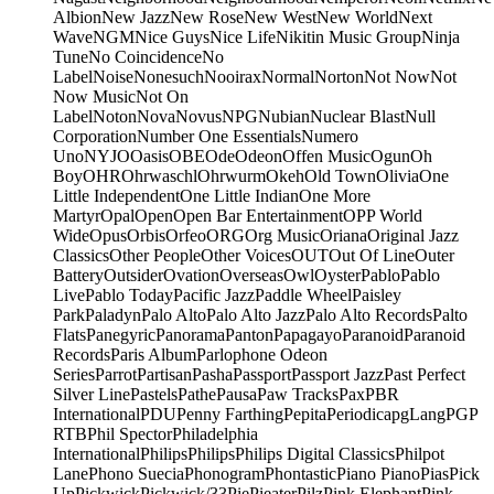
Albion
New Jazz
New Rose
New West
New World
Next
Wave
NGM
Nice Guys
Nice Life
Nikitin Music Group
Ninja
Tune
No Coincidence
No
Label
Noise
Nonesuch
Nooirax
Normal
Norton
Not Now
Not
Now Music
Not On
Label
Noton
Nova
Novus
NPG
Nubian
Nuclear Blast
Null
Corporation
Number One Essentials
Numero
Uno
NYJO
Oasis
OBE
Ode
Odeon
Offen Music
Ogun
Oh
Boy
OHR
Ohrwaschl
Ohrwurm
Okeh
Old Town
Olivia
One
Little Independent
One Little Indian
One More
Martyr
Opal
Open
Open Bar Entertainment
OPP World
Wide
Opus
Orbis
Orfeo
ORG
Org Music
Oriana
Original Jazz
Classics
Other People
Other Voices
OUT
Out Of Line
Outer
Battery
Outsider
Ovation
Overseas
Owl
Oyster
Pablo
Pablo
Live
Pablo Today
Pacific Jazz
Paddle Wheel
Paisley
Park
Paladyn
Palo Alto
Palo Alto Jazz
Palo Alto Records
Palto
Flats
Panegyric
Panorama
Panton
Papagayo
Paranoid
Paranoid
Records
Paris Album
Parlophone Odeon
Series
Parrot
Partisan
Pasha
Passport
Passport Jazz
Past Perfect
Silver Line
Pastels
Pathe
Pausa
Paw Tracks
Pax
PBR
International
PDU
Penny Farthing
Pepita
Periodica
pgLang
PGP
RTB
Phil Spector
Philadelphia
International
Philips
Philips
Philips Digital Classics
Philpot
Lane
Phono Suecia
Phonogram
Phontastic
Piano Piano
Pias
Pick
Up
Pickwick
Pickwick/33
Pie
Pieater
Pilz
Pink Elephant
Pink