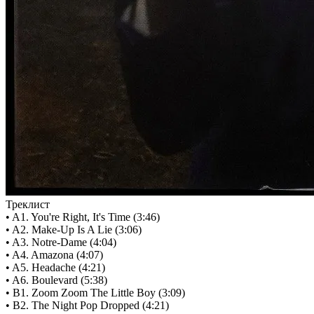
Треклист
• A1. You're Right, It's Time (3:46)
• A2. Make-Up Is A Lie (3:06)
• A3. Notre-Dame (4:04)
• A4. Amazona (4:07)
• A5. Headache (4:21)
• A6. Boulevard (5:38)
• B1. Zoom Zoom The Little Boy (3:09)
• B2. The Night Pop Dropped (4:21)