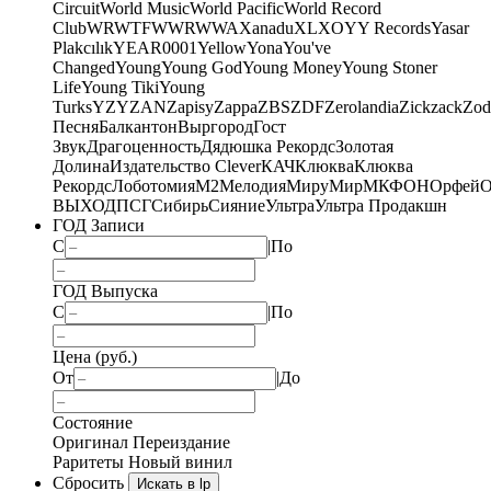
Circuit
World Music
World Pacific
World Record
Club
WRWTFWWR
WWA
Xanadu
XL
XO
Y
Y Records
Yasar
Plakcılık
YEAR0001
Yellow
Yona
You've
Changed
Young
Young God
Young Money
Young Stoner
Life
Young Tiki
Young
Turks
YZY
ZAN
Zapisy
Zappa
ZBS
ZDF
Zerolandia
Zickzack
Zod
Песня
Балкантон
Выргород
Гост
Звук
Драгоценность
Дядюшка Рекордс
Золотая
Долина
Издательство Clever
КАЧ
Клюква
Клюква
Рекордс
Лоботомия
М2
Мелодия
МируМир
МКФОН
Орфей
О
ВЫХОД
ПСГ
Сибирь
Сияние
Ультра
Ультра Продакшн
ГОД Записи
С
|
По
ГОД Выпуска
С
|
По
Цена (руб.)
От
|
До
Состояние
Оригинал
Переиздание
Раритеты
Новый винил
Сбросить
Искать в lp