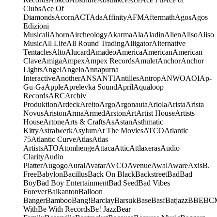
Clubs
Ace Of
Diamonds
Acorn
ACT
Ada
Affinity
AFM
Aftermath
Agos
Agos
Edizioni
Musicali
Ahorn
Aircheology
Akarma
Ala
Aladin
Alien
Aliso
Aliso
Music
All Life
All Round Trading
Alligator
Alternative
Tentacles
Alto
Alucard
Amadeo
America
American
American
Clave
Amiga
Ampex
Ampex Records
Amulet
Anchor
Anchor
Lights
Angel
Angelo
Annapurna
Interactive
Another
ANS
ANTI
Antilles
Antrop
ANWO
AOI
Ap-
Gu-Ga
Apple
Aprelevka Sound
April
Aqualoop
Records
ARC
Archiv
Produktion
Ardeck
Areito
Argo
Argonauta
Ariola
Arista
Arista
Novus
Ariston
Arma
Armed
Arston
Art
Artist House
Artists
House
Artone
Arts & Crafts
As
Astan
Asthmatic
Kitty
Astralwerk
Asylum
At The Movies
ATCO
Atlantic
75
Atlantic Curve
Atlas
Atlas
Artists
ATO
Atomhenge
Attaca
Attic
Attlaxeras
Audio
Clarity
Audio
Platter
Augogo
Aural
Avatar
AVCO
Avenue
Awal
Aware
Axis
B.
Free
Babylon
Bacillus
Back On Black
Backstreet
Bad
Bad
Boy
Bad Boy Entertainment
Bad Seed
Bad Vibes
Forever
Balkanton
Balloon
Banger
Bamboo
Bang!
Barclay
Barsuk
Base
Basf
Batjazz
BBE
BC
With
Be With Records
Be! Jazz
Bear