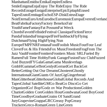
Manhattan
Emidisc
Emika
Empire
Endless
Smile
Enigma
Enja
Enjoy The Ride
Enjoy The Ride
Records
Enrage
Ensign
Enterprise
Epic
Epitaph
Erased
Tapes
Erato
Ermitage
Escho
ESP-Disk
Estrus
Etage
Noir
Eterna
EuroArts
Eurodisc
Euromusic
Europa
Everest
Everlan
Beat
Fabrika
Factory
Factory Benelux
Fair
Youth
Fame
Fantasy
Fat Possum
Fat Wreck
Chords
Favorit
Fellside
Festival Classique
Fiction
Fierce
Panda
Finlandia
Finngospel
Fire
Flashback
Fly
Flying
Dutchman
Flying High
Flying Nun
Europe
FMP
FNR
Fontana
Food
Foolish Music
Four
Four Leaf
Clover
Fox & His Friends
Fox Music
Freedom
Frog
From The
Jazz Vault
Frontier
Frontiers
Frontiers Music SRL
Fueled By
Ramen
Full Time Hobby
Funk Garage
Fusion
Fuzz Club
Fuzzed
And Buzzed
FY
Gala
Gama
Gama Musikverlags
GmbH
Gamma
Geffen
Genlyd
Gerrard
Get Back
Get
Better
Getting Out Our Dreams
Ghosteen
Ghostly
International
Giant
Giants Of Jazz
Gig
Gingerbread
Man
Glitterbeat
Glitterhouse
Global
Global Records And
Tapes
Global Satellite
GM
Go Beat
Go Discs
Go Get
Organized
Go! Bop!
Godz ov War Productions
Golden
Chariot
Golden Core
Golden Hour
Gondwana
Good Boy
Good
Time
Goodbye
Graduate
Grains Of Sand
Grand
Jury
Grapevine
Grappa
GRC
Greasy Pop
Greasy
Truckers
Greco-Roman
Green Line
Green