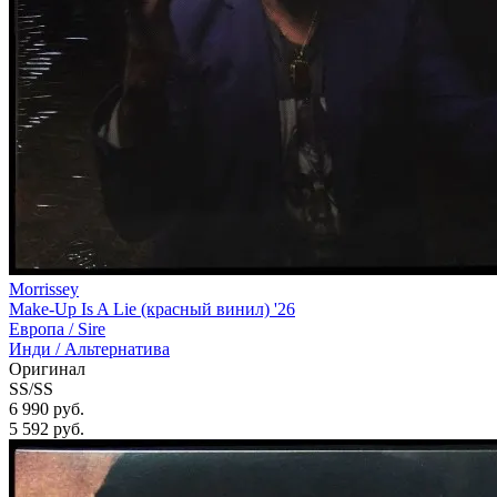
Morrissey
Make-Up Is A Lie (красный винил) '26
Европа /
Sire
Инди / Альтернатива
Оригинал
SS/SS
6 990 руб.
5 592
руб.