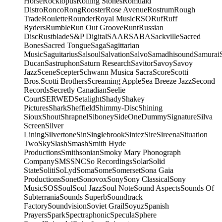
Horse
Rocktopus
Rolling Stones
Romuald
Distro
Ronco
Rong
Rooster
Rose Avenue
Rostrum
Rough
Trade
Roulette
Rounder
Royal Music
RSO
Ruf
Ruff
Ryders
Rumble
Run Out Groove
Runt
Russian
Disc
Rustblade
S&P Digital
SAAR
SABA
Sackville
Sacred
Bones
Sacred Tongue
Saga
Sagittarian
Music
Saguitarius
Salsoul
Salvation
Salvo
Samadhisound
Samurai
Ducan
Sastruphon
Saturn Research
Savitor
Savoy
Savoy
Jazz
Scene
Scepter
Schwann Musica Sacra
Score
Scotti
Bros.
Scotti Brothers
Screaming Apple
Sea Breeze Jazz
Second
Records
Secretly Canadian
Seelie
Court
SERWED
Setalight
Shady
Shakey
Pictures
Shark
Sheffield
Shimmy-Disc
Shining
Sioux
Shout
Shrapnel
Siboney
SideOneDummy
Signature
Silva
Screen
Silver
Lining
Silvertone
Sin
Singlebrook
Sintez
Sire
Sireena
Situation
Two
Sky
Slash
Smash
Smith Hyde
Productions
Smithsonian
Smoky Mary Phonograph
Company
SMS
SNC
So Recordings
Solar
Solid
State
Soliti
SoLyd
Soma
Some
Somerset
Sona Gaia
Productions
Sonet
Sonovox
Sony
Sony Classical
Sony
Music
SOS
Soul
Soul Jazz
Soul Note
Sound Aspects
Sounds Of
Subterrania
Sounds Superb
Soundtrack
Factory
Soundvision
Soviet Grail
Soyuz
Spanish
Prayers
Spark
Spectraphonic
Specula
Sphere