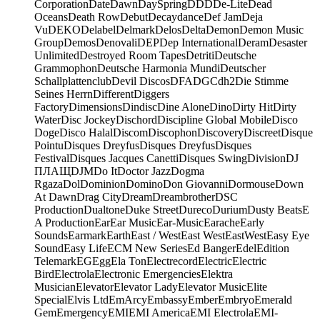
Corporation
Date
Dawn
DaySpring
DDD
De-Lite
Dead
Oceans
Death Row
Debut
Decaydance
Def Jam
Deja
Vu
DEKO
Delabel
Delmark
Delos
Delta
Demon
Demon Music
Group
Demos
Denovali
DEP
Dep International
Deram
Desaster
Unlimited
Destroyed Room Tapes
Detriti
Deutsche
Grammophon
Deutsche Harmonia Mundi
Deutscher
Schallplattenclub
Devil Discos
DFA
DGC
dh2
Die Stimme
Seines Herrn
Different
Diggers
Factory
Dimensions
Dindisc
Dine Alone
Dino
Dirty Hit
Dirty
Water
Disc Jockey
Dischord
Discipline Global Mobile
Disco
Doge
Disco Halal
Discom
Discophon
Discovery
Discreet
Disque
Pointu
Disques Dreyfus
Disques Dreyfus
Disques
Festival
Disques Jacques Canetti
Disques Swing
Division
DJ
ПЛАЩ
DJM
Do It
Doctor Jazz
Dogma
Rgaza
Dol
Dominion
Domino
Don Giovanni
Dormouse
Down
At Dawn
Drag City
Dream
Dreambrother
DSC
Production
Dualtone
Duke Street
Dureco
Durium
Dusty Beats
E
A Production
Ear
Ear Music
Ear-Music
Earache
Early
Sounds
Earmark
Earth
East / West
East West
EastWest
Easy Eye
Sound
Easy Life
ECM New Series
Ed Banger
Edel
Edition
Telemark
EG
Egg
Ela Ton
Electrecord
Electric
Electric
Bird
Electrola
Electronic Emergencies
Elektra
Musician
Elevator
Elevator Lady
Elevator Music
Elite
Special
Elvis Ltd
EmArcy
Embassy
Ember
Embryo
Emerald
Gem
Emergency
EMI
EMI America
EMI Electrola
EMI-