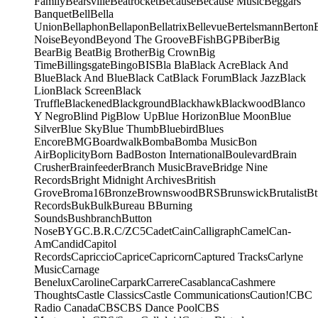
Family
Bearsville
Beatrocket
Because
Because Music
Beggars
Banquet
Bell
Bella
Union
Bellaphon
Bellapon
Bellatrix
Bellevue
Bertelsmann
Berton
Noise
Beyond
Beyond The Groove
BFish
BGP
Biber
Big
Bear
Big Beat
Big Brother
Big Crown
Big
Time
Billingsgate
Bingo
BIS
Bla Bla
Black Acre
Black And
Blue
Black And Blue
Black Cat
Black Forum
Black Jazz
Black
Lion
Black Screen
Black
Truffle
Blackened
Blackground
Blackhawk
Blackwood
Blanco
Y Negro
Blind Pig
Blow Up
Blue Horizon
Blue Moon
Blue
Silver
Blue Sky
Blue Thumb
Bluebird
Blues
Encore
BMG
Boardwalk
Bomba
Bomba Music
Bon
Air
Boplicity
Born Bad
Boston International
Boulevard
Brain
Crusher
Brainfeeder
Branch Music
Brave
Bridge Nine
Records
Bright Midnight Archives
British
Grove
Broma16
Bronze
Brownswood
BRS
Brunswick
Brutalist
Bt
Records
Buk
Bulk
Bureau B
Burning
Sounds
Bushbranch
Button
Nose
BYG
C.B.R.
C/Z
C5
Cadet
Cain
Calligraph
Camel
Can-
Am
Candid
Capitol
Records
Capriccio
Caprice
Capricorn
Captured Tracks
Carlyne
Music
Carnage
Benelux
Caroline
Carpark
Carrere
Casablanca
Cashmere
Thoughts
Castle Classics
Castle Communications
Caution!
CBC
Radio Canada
CBS
CBS Dance Pool
CBS