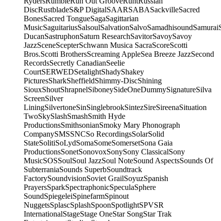
Ryders
Rumble
Run Out Groove
Runt
Russian
Disc
Rustblade
S&P Digital
SAAR
SABA
Sackville
Sacred
Bones
Sacred Tongue
Saga
Sagittarian
Music
Saguitarius
Salsoul
Salvation
Salvo
Samadhisound
Samurai
Ducan
Sastruphon
Saturn Research
Savitor
Savoy
Savoy
Jazz
Scene
Scepter
Schwann Musica Sacra
Score
Scotti
Bros.
Scotti Brothers
Screaming Apple
Sea Breeze Jazz
Second
Records
Secretly Canadian
Seelie
Court
SERWED
Setalight
Shady
Shakey
Pictures
Shark
Sheffield
Shimmy-Disc
Shining
Sioux
Shout
Shrapnel
Siboney
SideOneDummy
Signature
Silva
Screen
Silver
Lining
Silvertone
Sin
Singlebrook
Sintez
Sire
Sireena
Situation
Two
Sky
Slash
Smash
Smith Hyde
Productions
Smithsonian
Smoky Mary Phonograph
Company
SMS
SNC
So Recordings
Solar
Solid
State
Soliti
SoLyd
Soma
Some
Somerset
Sona Gaia
Productions
Sonet
Sonovox
Sony
Sony Classical
Sony
Music
SOS
Soul
Soul Jazz
Soul Note
Sound Aspects
Sounds Of
Subterrania
Sounds Superb
Soundtrack
Factory
Soundvision
Soviet Grail
Soyuz
Spanish
Prayers
Spark
Spectraphonic
Specula
Sphere
Sound
Spiegelei
Spinefarm
Spinout
Nuggets
Splasc
Splash
Spoon
Spotlight
SPV
SR
International
Stage
Stage One
Star Song
Star Trak