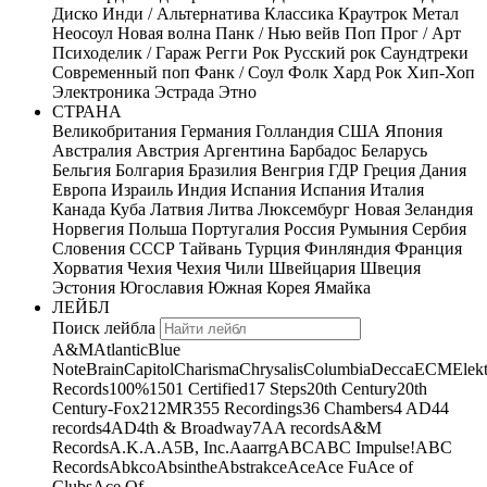
Диско
Инди / Альтернатива
Классика
Краутрок
Метал
Неосоул
Новая волна
Панк / Нью вейв
Поп
Прог / Арт
Психоделик / Гараж
Регги
Рок
Русский рок
Саундтреки
Современный поп
Фанк / Соул
Фолк
Хард Рок
Хип-Хоп
Электроника
Эстрада
Этно
СТРАНА
Великобритания
Германия
Голландия
США
Япония
Австралия
Австрия
Аргентина
Барбадос
Беларусь
Бельгия
Болгария
Бразилия
Венгрия
ГДР
Греция
Дания
Европа
Израиль
Индия
Испания
Испания
Италия
Канада
Куба
Латвия
Литва
Люксембург
Новая Зеландия
Норвегия
Польша
Португалия
Россия
Румыния
Сербия
Словения
СССР
Тайвань
Турция
Финляндия
Франция
Хорватия
Чехия
Чехия
Чили
Швейцария
Швеция
Эстония
Югославия
Южная Корея
Ямайка
ЛЕЙБЛ
Поиск лейбла
A&M
Atlantic
Blue
Note
Brain
Capitol
Charisma
Chrysalis
Columbia
Decca
ECM
Elek
Records
100%
1501 Certified
17 Steps
20th Century
20th
Century-Fox
21
2MR
355 Recordings
36 Chambers
4 AD
44
records
4AD
4th & Broadway
7A
A records
A&M
Records
A.K.A.
A5B, Inc.
Aaarrg
ABC
ABC Impulse!
ABC
Records
Abkco
Absinthe
Abstrakce
Ace
Ace Fu
Ace of
Clubs
Ace Of