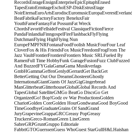
Records
Enrage
Ensign
Enterprise
Epic
Epitaph
Erased
Tapes
Erato
Ermitage
Escho
ESP-Disk
Estrus
Etage
Noir
Eterna
EuroArts
Eurodisc
Euromusic
Europa
Everest
Everlan
Beat
Fabrika
Factory
Factory Benelux
Fair
Youth
Fame
Fantasy
Fat Possum
Fat Wreck
Chords
Favorit
Fellside
Festival Classique
Fiction
Fierce
Panda
Finlandia
Finngospel
Fire
Flashback
Fly
Flying
Dutchman
Flying High
Flying Nun
Europe
FMP
FNR
Fontana
Food
Foolish Music
Four
Four Leaf
Clover
Fox & His Friends
Fox Music
Freedom
Frog
From The
Jazz Vault
Frontier
Frontiers
Frontiers Music SRL
Fueled By
Ramen
Full Time Hobby
Funk Garage
Fusion
Fuzz Club
Fuzzed
And Buzzed
FY
Gala
Gama
Gama Musikverlags
GmbH
Gamma
Geffen
Genlyd
Gerrard
Get Back
Get
Better
Getting Out Our Dreams
Ghosteen
Ghostly
International
Giant
Giants Of Jazz
Gig
Gingerbread
Man
Glitterbeat
Glitterhouse
Global
Global Records And
Tapes
Global Satellite
GM
Go Beat
Go Discs
Go Get
Organized
Go! Bop!
Godz ov War Productions
Golden
Chariot
Golden Core
Golden Hour
Gondwana
Good Boy
Good
Time
Goodbye
Graduate
Grains Of Sand
Grand
Jury
Grapevine
Grappa
GRC
Greasy Pop
Greasy
Truckers
Greco-Roman
Green Line
Green
Sabre
GRP
Grunt
Gruppo Editoriale
Fabbri
GTO
Guerssen
Guess Who
Guest Star
Gull
H&L
Haishan