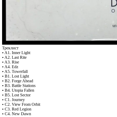
Треклист
• A1. Inner Light
• A2. Last Rite
• A3. Rise
• A4. Edz
• A5. Towerfall
• B1. Lost Light
• B2. Forge Ahead
• B3. Battle Stations
• B4. Utopia Fallen
• B5. Lost Sector
• C1. Journey
• C2. View From Orbit
• C3. Red Legion
• C4. New Dawn