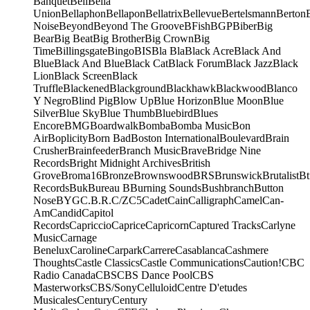
Banquet
Bell
Bella
Union
Bellaphon
Bellapon
Bellatrix
Bellevue
Bertelsmann
Berton
Noise
Beyond
Beyond The Groove
BFish
BGP
Biber
Big
Bear
Big Beat
Big Brother
Big Crown
Big
Time
Billingsgate
Bingo
BIS
Bla Bla
Black Acre
Black And
Blue
Black And Blue
Black Cat
Black Forum
Black Jazz
Black
Lion
Black Screen
Black
Truffle
Blackened
Blackground
Blackhawk
Blackwood
Blanco
Y Negro
Blind Pig
Blow Up
Blue Horizon
Blue Moon
Blue
Silver
Blue Sky
Blue Thumb
Bluebird
Blues
Encore
BMG
Boardwalk
Bomba
Bomba Music
Bon
Air
Boplicity
Born Bad
Boston International
Boulevard
Brain
Crusher
Brainfeeder
Branch Music
Brave
Bridge Nine
Records
Bright Midnight Archives
British
Grove
Broma16
Bronze
Brownswood
BRS
Brunswick
Brutalist
Bt
Records
Buk
Bureau B
Burning Sounds
Bushbranch
Button
Nose
BYG
C.B.R.
C/Z
C5
Cadet
Cain
Calligraph
Camel
Can-
Am
Candid
Capitol
Records
Capriccio
Caprice
Capricorn
Captured Tracks
Carlyne
Music
Carnage
Benelux
Caroline
Carpark
Carrere
Casablanca
Cashmere
Thoughts
Castle Classics
Castle Communications
Caution!
CBC
Radio Canada
CBS
CBS Dance Pool
CBS
Masterworks
CBS/Sony
Celluloid
Centre D'etudes
Musicales
Century
Century