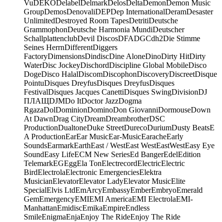
Vu
DEKO
Delabel
Delmark
Delos
Delta
Demon
Demon Music
Group
Demos
Denovali
DEP
Dep International
Deram
Desaster
Unlimited
Destroyed Room Tapes
Detriti
Deutsche
Grammophon
Deutsche Harmonia Mundi
Deutscher
Schallplattenclub
Devil Discos
DFA
DGC
dh2
Die Stimme
Seines Herrn
Different
Diggers
Factory
Dimensions
Dindisc
Dine Alone
Dino
Dirty Hit
Dirty
Water
Disc Jockey
Dischord
Discipline Global Mobile
Disco
Doge
Disco Halal
Discom
Discophon
Discovery
Discreet
Disque
Pointu
Disques Dreyfus
Disques Dreyfus
Disques
Festival
Disques Jacques Canetti
Disques Swing
Division
DJ
ПЛАЩ
DJM
Do It
Doctor Jazz
Dogma
Rgaza
Dol
Dominion
Domino
Don Giovanni
Dormouse
Down
At Dawn
Drag City
Dream
Dreambrother
DSC
Production
Dualtone
Duke Street
Dureco
Durium
Dusty Beats
E
A Production
Ear
Ear Music
Ear-Music
Earache
Early
Sounds
Earmark
Earth
East / West
East West
EastWest
Easy Eye
Sound
Easy Life
ECM New Series
Ed Banger
Edel
Edition
Telemark
EG
Egg
Ela Ton
Electrecord
Electric
Electric
Bird
Electrola
Electronic Emergencies
Elektra
Musician
Elevator
Elevator Lady
Elevator Music
Elite
Special
Elvis Ltd
EmArcy
Embassy
Ember
Embryo
Emerald
Gem
Emergency
EMI
EMI America
EMI Electrola
EMI-
Manhattan
Emidisc
Emika
Empire
Endless
Smile
Enigma
Enja
Enjoy The Ride
Enjoy The Ride