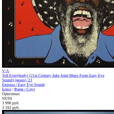
V/A
Tell Everybody! (21st Century Juke Joint Blues From Easy Eye
Sound) (моно) '23
Европа /
Easy Eye Sound
Блюз
/
Фанк / Соул
Оригинал
SS/SS
3 990 руб.
3 192
руб.