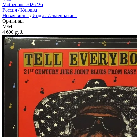
Motherland 2026 '26
Россия /
Клюква
Новая волна
/
Инди / Альтернатива
Оригинал
M/M
4 690
руб.