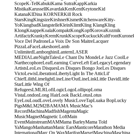
Scope
K-Tel
Kabuki
Kama Sutra
Kapp
Karkia
Mistika
Karussell
Kavardak
Ken
Kent
Keytone
Kid
Katana
KIDina KORNER
Kill Rock
Stars
King
Kingsize
Kirshner
Kismet
Kitchenware
Kitty-
Yo
Klangbad
Klangstelle
Klein
Klimt
Kling Klang
Kling
Klong
Knappe
Koala
Kompakt
Kong
Kopf
Korova
Kozmik
Artifactz
Kranky
Krem
Krunk
Kscope
Kuckuck
KultFront
Kurone
Voce Del Padrone
La Voix De Son Maitre
Lacquer
Pizza
LaFace
Lakeshore
Lamb
Unlimited
Lamborghini
Lantern
LASER
MEDIA
LateNightTales
Le Chant Du Monde
Le Jazz Cool
Le
Narthecophore
Leaf
Learning Curve
Left Ear
Legacy
Legendary
Artists
Leo
Les Disques
Les Disques Bongo Joe
Les Disques
Victo
Lewis
Liberation
Liberty
Light In The Attic
Lil'
Chief
Lilith
Limelight
Line
Line/OutLine
Link
Little David
Little
Star
Little Wing Of
Refugees
LMLR
Lofi
Logic
Logo
Lollipop
Loma
Vista
London
Long Hair
Look Back
Lotus
Lotus
Eye
Lou
Loud
Love
Lovely Music
LoveTap
Luaka Bop
Lucky
Pigs
M&L
M2
M2BA
MA
MA Music
Mac's
Record
Machina
Madfish
Magenta
Magic
Music
Magnet
Magnetic Loft
Main
Event
Mainstream
MAM
Mama Barley
Mama Told
Ya
Mango
Manhattan
Manic Ears
Manticore
Marathon Media
International
Marc On Wax
Marifon
Marvel
Maschina
Maschina