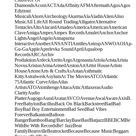
Diamonds
Acorn
ACT
Ada
Affinity
AFM
Aftermath
Agos
Agos
Edizioni
Musicali
Ahorn
Aircheology
Akarma
Ala
Aladin
Alien
Aliso
Music
All Life
All Round Trading
Alligator
Alternative
Tentacles
Alto
Alucard
Amadeo
America
American
American
Clave
Amiga
Ampex
Ampex Records
Amulet
Anchor
Anchor
Lights
Angel
Angelo
Annapurna
Interactive
Another
ANS
ANTI
Antilles
Antrop
ANWO
AOI
Ap-
Gu-Ga
Apple
Aprelevka Sound
April
Aqualoop
Records
ARC
Archiv
Produktion
Ardeck
Areito
Argo
Argonauta
Ariola
Arista
Arista
Novus
Ariston
Arma
Armed
Arston
Art
Artist House
Artists
House
Artone
Arts & Crafts
As
Astan
Asthmatic
Kitty
Astralwerk
Asylum
At The Movies
ATCO
Atlantic
75
Atlantic Curve
Atlas
Atlas
Artists
ATO
Atomhenge
Attaca
Attic
Attlaxeras
Audio
Clarity
Audio
Platter
Augogo
Aural
Avatar
AVCO
Avenue
Awal
Aware
Axis
B.
Free
Babylon
Bacillus
Back On Black
Backstreet
Bad
Bad
Boy
Bad Boy Entertainment
Bad Seed
Bad Vibes
Forever
Balkanton
Balloon
Banger
Bamboo
Bang!
Barclay
Base
Basf
Batjazz
BBE
BCM
Be
With
Be With Records
Be! Jazz
Bear
Family
Bearsville
Beatrocket
Because
Because Music
Beggars