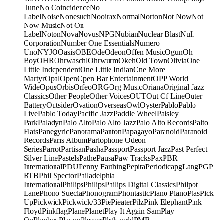
Tune
No Coincidence
No
Label
Noise
Nonesuch
Nooirax
Normal
Norton
Not Now
Not
Now Music
Not On
Label
Noton
Nova
Novus
NPG
Nubian
Nuclear Blast
Null
Corporation
Number One Essentials
Numero
Uno
NYJO
Oasis
OBE
Ode
Odeon
Offen Music
Ogun
Oh
Boy
OHR
Ohrwaschl
Ohrwurm
Okeh
Old Town
Olivia
One
Little Independent
One Little Indian
One More
Martyr
Opal
Open
Open Bar Entertainment
OPP World
Wide
Opus
Orbis
Orfeo
ORG
Org Music
Oriana
Original Jazz
Classics
Other People
Other Voices
OUT
Out Of Line
Outer
Battery
Outsider
Ovation
Overseas
Owl
Oyster
Pablo
Pablo
Live
Pablo Today
Pacific Jazz
Paddle Wheel
Paisley
Park
Paladyn
Palo Alto
Palo Alto Jazz
Palo Alto Records
Palto
Flats
Panegyric
Panorama
Panton
Papagayo
Paranoid
Paranoid
Records
Paris Album
Parlophone Odeon
Series
Parrot
Partisan
Pasha
Passport
Passport Jazz
Past Perfect
Silver Line
Pastels
Pathe
Pausa
Paw Tracks
Pax
PBR
International
PDU
Penny Farthing
Pepita
Periodica
pgLang
PGP
RTB
Phil Spector
Philadelphia
International
Philips
Philips
Philips Digital Classics
Philpot
Lane
Phono Suecia
Phonogram
Phontastic
Piano Piano
Pias
Pick
Up
Pickwick
Pickwick/33
Pie
Pieater
Pilz
Pink Elephant
Pink
Floyd
Pinkflag
Plane
Planet
Play It Again Sam
Play
On
Playboy
Playon
Plesser
Plstk wrld
PMB