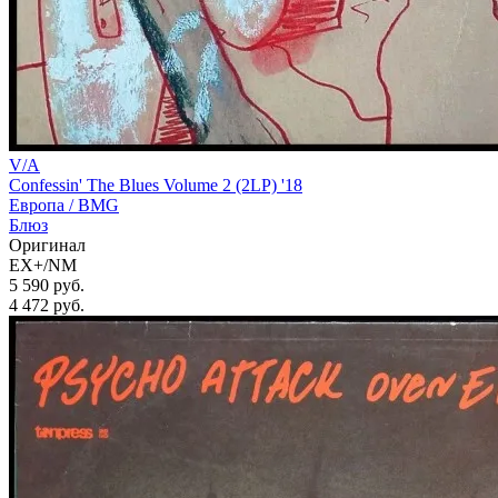
V/A
Confessin' The Blues Volume 2 (2LP) '18
Европа /
BMG
Блюз
Оригинал
EX+/NM
5 590 руб.
4 472
руб.