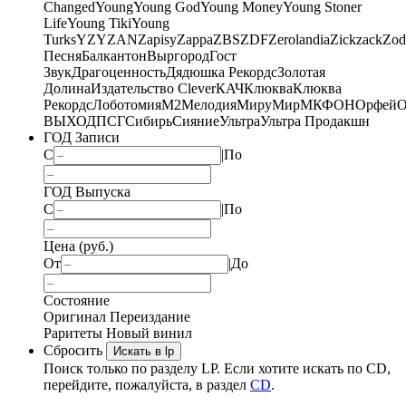
Changed
Young
Young God
Young Money
Young Stoner
Life
Young Tiki
Young
Turks
YZY
ZAN
Zapisy
Zappa
ZBS
ZDF
Zerolandia
Zickzack
Zod
Песня
Балкантон
Выргород
Гост
Звук
Драгоценность
Дядюшка Рекордс
Золотая
Долина
Издательство Clever
КАЧ
Клюква
Клюква
Рекордс
Лоботомия
М2
Мелодия
МируМир
МКФОН
Орфей
О
ВЫХОД
ПСГ
Сибирь
Сияние
Ультра
Ультра Продакшн
ГОД Записи
С
|
По
ГОД Выпуска
С
|
По
Цена (руб.)
От
|
До
Состояние
Оригинал
Переиздание
Раритеты
Новый винил
Сбросить
Искать в lp
Поиск только по разделу LP. Если хотите искать по CD,
перейдите, пожалуйста, в раздел
CD
.