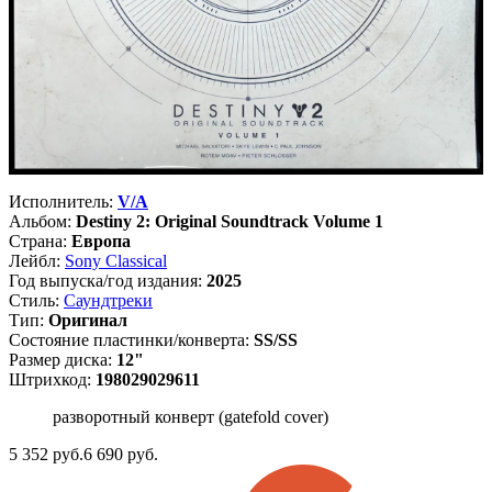
Исполнитель:
V/A
Альбом:
Destiny 2: Original Soundtrack Volume 1
Страна:
Европа
Лейбл:
Sony Classical
Год выпуска/год издания:
2025
Стиль:
Саундтреки
Тип:
Оригинал
Состояние пластинки/конверта:
SS/SS
Размер диска:
12"
Штрихкод:
198029029611
разворотный конверт (gatefold cover)
5 352
руб.
6 690 руб.