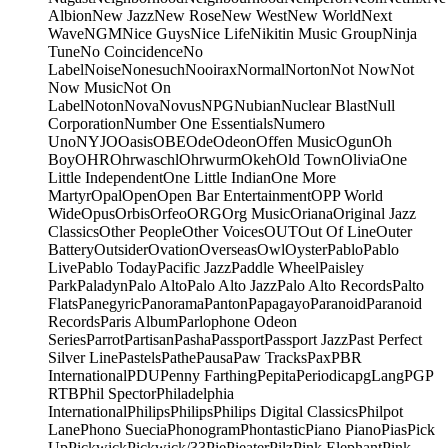
Albion
New Jazz
New Rose
New West
New World
Next
Wave
NGM
Nice Guys
Nice Life
Nikitin Music Group
Ninja
Tune
No Coincidence
No
Label
Noise
Nonesuch
Nooirax
Normal
Norton
Not Now
Not
Now Music
Not On
Label
Noton
Nova
Novus
NPG
Nubian
Nuclear Blast
Null
Corporation
Number One Essentials
Numero
Uno
NYJO
Oasis
OBE
Ode
Odeon
Offen Music
Ogun
Oh
Boy
OHR
Ohrwaschl
Ohrwurm
Okeh
Old Town
Olivia
One
Little Independent
One Little Indian
One More
Martyr
Opal
Open
Open Bar Entertainment
OPP World
Wide
Opus
Orbis
Orfeo
ORG
Org Music
Oriana
Original Jazz
Classics
Other People
Other Voices
OUT
Out Of Line
Outer
Battery
Outsider
Ovation
Overseas
Owl
Oyster
Pablo
Pablo
Live
Pablo Today
Pacific Jazz
Paddle Wheel
Paisley
Park
Paladyn
Palo Alto
Palo Alto Jazz
Palo Alto Records
Palto
Flats
Panegyric
Panorama
Panton
Papagayo
Paranoid
Paranoid
Records
Paris Album
Parlophone Odeon
Series
Parrot
Partisan
Pasha
Passport
Passport Jazz
Past Perfect
Silver Line
Pastels
Pathe
Pausa
Paw Tracks
Pax
PBR
International
PDU
Penny Farthing
Pepita
Periodica
pgLang
PGP
RTB
Phil Spector
Philadelphia
International
Philips
Philips
Philips Digital Classics
Philpot
Lane
Phono Suecia
Phonogram
Phontastic
Piano Piano
Pias
Pick
Up
Pickwick
Pickwick/33
Pie
Pieater
Pilz
Pink Elephant
Pink