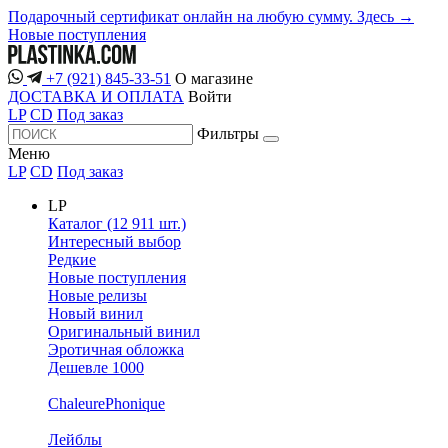
Подарочный сертификат онлайн на любую сумму. Здесь →
Новые поступления
+7 (921) 845-33-51
О магазине
ДОСТАВКА И ОПЛАТА
Войти
LP
CD
Под заказ
Фильтры
Меню
LP
CD
Под заказ
LP
Каталог (12 911 шт.)
Интересный выбор
Редкие
Новые поступления
Новые релизы
Новый винил
Оригинальный винил
Эротичная обложка
Дешевле 1000
ChaleurePhonique
Лейблы