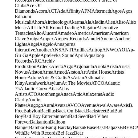
Clubs
Ace Of
Diamonds
Acorn
ACT
Ada
Affinity
AFM
Aftermath
Agos
Agos
Edizioni
Musicali
Ahorn
Aircheology
Akarma
Ala
Aladin
Alien
Aliso
Aliso
Music
All Life
All Round Trading
Alligator
Alternative
Tentacles
Alto
Alucard
Amadeo
America
American
American
Clave
Amiga
Ampex
Ampex Records
Amulet
Anchor
Anchor
Lights
Angel
Angelo
Annapurna
Interactive
Another
ANS
ANTI
Antilles
Antrop
ANWO
AOI
Ap-
Gu-Ga
Apple
Aprelevka Sound
April
Aqualoop
Records
ARC
Archiv
Produktion
Ardeck
Areito
Argo
Argonauta
Ariola
Arista
Arista
Novus
Ariston
Arma
Armed
Arston
Art
Artist House
Artists
House
Artone
Arts & Crafts
As
Astan
Asthmatic
Kitty
Astralwerk
Asylum
At The Movies
ATCO
Atlantic
75
Atlantic Curve
Atlas
Atlas
Artists
ATO
Atomhenge
Attaca
Attic
Attlaxeras
Audio
Clarity
Audio
Platter
Augogo
Aural
Avatar
AVCO
Avenue
Awal
Aware
Axis
B.
Free
Babylon
Bacillus
Back On Black
Backstreet
Bad
Bad
Boy
Bad Boy Entertainment
Bad Seed
Bad Vibes
Forever
Balkanton
Balloon
Banger
Bamboo
Bang!
Barclay
Barsuk
Base
Basf
Batjazz
BBE
BC
With
Be With Records
Be! Jazz
Bear