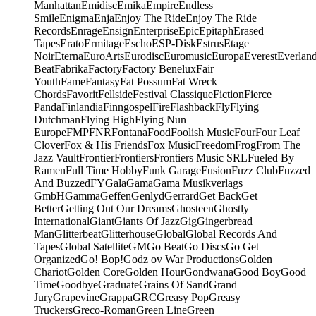
Manhattan
Emidisc
Emika
Empire
Endless
Smile
Enigma
Enja
Enjoy The Ride
Enjoy The Ride
Records
Enrage
Ensign
Enterprise
Epic
Epitaph
Erased
Tapes
Erato
Ermitage
Escho
ESP-Disk
Estrus
Etage
Noir
Eterna
EuroArts
Eurodisc
Euromusic
Europa
Everest
Everlan
Beat
Fabrika
Factory
Factory Benelux
Fair
Youth
Fame
Fantasy
Fat Possum
Fat Wreck
Chords
Favorit
Fellside
Festival Classique
Fiction
Fierce
Panda
Finlandia
Finngospel
Fire
Flashback
Fly
Flying
Dutchman
Flying High
Flying Nun
Europe
FMP
FNR
Fontana
Food
Foolish Music
Four
Four Leaf
Clover
Fox & His Friends
Fox Music
Freedom
Frog
From The
Jazz Vault
Frontier
Frontiers
Frontiers Music SRL
Fueled By
Ramen
Full Time Hobby
Funk Garage
Fusion
Fuzz Club
Fuzzed
And Buzzed
FY
Gala
Gama
Gama Musikverlags
GmbH
Gamma
Geffen
Genlyd
Gerrard
Get Back
Get
Better
Getting Out Our Dreams
Ghosteen
Ghostly
International
Giant
Giants Of Jazz
Gig
Gingerbread
Man
Glitterbeat
Glitterhouse
Global
Global Records And
Tapes
Global Satellite
GM
Go Beat
Go Discs
Go Get
Organized
Go! Bop!
Godz ov War Productions
Golden
Chariot
Golden Core
Golden Hour
Gondwana
Good Boy
Good
Time
Goodbye
Graduate
Grains Of Sand
Grand
Jury
Grapevine
Grappa
GRC
Greasy Pop
Greasy
Truckers
Greco-Roman
Green Line
Green