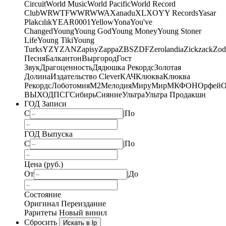
Circuit
World Music
World Pacific
World Record
Club
WRWTFWWR
WWA
Xanadu
XL
XO
Y
Y Records
Yasar
Plakcılık
YEAR0001
Yellow
Yona
You've
Changed
Young
Young God
Young Money
Young Stoner
Life
Young Tiki
Young
Turks
YZY
ZAN
Zapisy
Zappa
ZBS
ZDF
Zerolandia
Zickzack
Zod
Песня
Балкантон
Выргород
Гост
Звук
Драгоценность
Дядюшка Рекордс
Золотая
Долина
Издательство Clever
КАЧ
Клюква
Клюква
Рекордс
Лоботомия
М2
Мелодия
МируМир
МКФОН
Орфей
О
ВЫХОД
ПСГ
Сибирь
Сияние
Ультра
Ультра Продакшн
ГОД Записи
С
|
По
ГОД Выпуска
С
|
По
Цена (руб.)
От
|
До
Состояние
Оригинал
Переиздание
Раритеты
Новый винил
Сбросить
Искать в lp