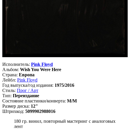
Исполнитель:
Pink Floyd
Альбом:
Wish You Were Here
Страна:
Европа
Лейбл:
Pink Floyd
Год выпуска/год издания:
1975/2016
Стиль:
Прог / Арт
Тип:
Переиздание
Состояние пластинки/конверта:
M/M
Размер диска:
12"
Штрихкод:
5099902988016
180 гр. винил, повторный мастеринг с аналоговых
лент