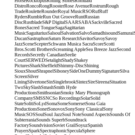
Horse
Rocktopus
Rolling Stones
Romuald
Distro
Ronco
Rong
Rooster
Rose Avenue
Rostrum
Rough
Trade
Roulette
Rounder
Royal Music
RSO
Ruf
Ruff
Ryders
Rumble
Run Out Groove
Runt
Russian
Disc
Rustblade
S&P Digital
SAAR
SABA
Sackville
Sacred
Bones
Sacred Tongue
Saga
Sagittarian
Music
Saguitarius
Salsoul
Salvation
Salvo
Samadhisound
Samurai
Ducan
Sastruphon
Saturn Research
Savitor
Savoy
Savoy
Jazz
Scene
Scepter
Schwann Musica Sacra
Score
Scotti
Bros.
Scotti Brothers
Screaming Apple
Sea Breeze Jazz
Second
Records
Secretly Canadian
Seelie
Court
SERWED
Setalight
Shady
Shakey
Pictures
Shark
Sheffield
Shimmy-Disc
Shining
Sioux
Shout
Shrapnel
Siboney
SideOneDummy
Signature
Silva
Screen
Silver
Lining
Silvertone
Sin
Singlebrook
Sintez
Sire
Sireena
Situation
Two
Sky
Slash
Smash
Smith Hyde
Productions
Smithsonian
Smoky Mary Phonograph
Company
SMS
SNC
So Recordings
Solar
Solid
State
Soliti
SoLyd
Soma
Some
Somerset
Sona Gaia
Productions
Sonet
Sonovox
Sony
Sony Classical
Sony
Music
SOS
Soul
Soul Jazz
Soul Note
Sound Aspects
Sounds Of
Subterrania
Sounds Superb
Soundtrack
Factory
Soundvision
Soviet Grail
Soyuz
Spanish
Prayers
Spark
Spectraphonic
Specula
Sphere