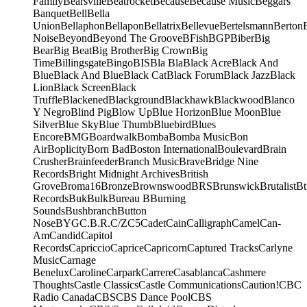
Family
Bearsville
Beatrocket
Because
Because Music
Beggars
Banquet
Bell
Bella
Union
Bellaphon
Bellapon
Bellatrix
Bellevue
Bertelsmann
Berton
Noise
Beyond
Beyond The Groove
BFish
BGP
Biber
Big
Bear
Big Beat
Big Brother
Big Crown
Big
Time
Billingsgate
Bingo
BIS
Bla Bla
Black Acre
Black And
Blue
Black And Blue
Black Cat
Black Forum
Black Jazz
Black
Lion
Black Screen
Black
Truffle
Blackened
Blackground
Blackhawk
Blackwood
Blanco
Y Negro
Blind Pig
Blow Up
Blue Horizon
Blue Moon
Blue
Silver
Blue Sky
Blue Thumb
Bluebird
Blues
Encore
BMG
Boardwalk
Bomba
Bomba Music
Bon
Air
Boplicity
Born Bad
Boston International
Boulevard
Brain
Crusher
Brainfeeder
Branch Music
Brave
Bridge Nine
Records
Bright Midnight Archives
British
Grove
Broma16
Bronze
Brownswood
BRS
Brunswick
Brutalist
Bt
Records
Buk
Bulk
Bureau B
Burning
Sounds
Bushbranch
Button
Nose
BYG
C.B.R.
C/Z
C5
Cadet
Cain
Calligraph
Camel
Can-
Am
Candid
Capitol
Records
Capriccio
Caprice
Capricorn
Captured Tracks
Carlyne
Music
Carnage
Benelux
Caroline
Carpark
Carrere
Casablanca
Cashmere
Thoughts
Castle Classics
Castle Communications
Caution!
CBC
Radio Canada
CBS
CBS Dance Pool
CBS