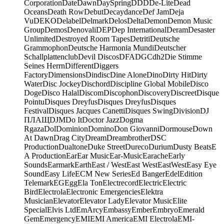
Corporation
Date
Dawn
DaySpring
DDD
De-Lite
Dead
Oceans
Death Row
Debut
Decaydance
Def Jam
Deja
Vu
DEKO
Delabel
Delmark
Delos
Delta
Demon
Demon Music
Group
Demos
Denovali
DEP
Dep International
Deram
Desaster
Unlimited
Destroyed Room Tapes
Detriti
Deutsche
Grammophon
Deutsche Harmonia Mundi
Deutscher
Schallplattenclub
Devil Discos
DFA
DGC
dh2
Die Stimme
Seines Herrn
Different
Diggers
Factory
Dimensions
Dindisc
Dine Alone
Dino
Dirty Hit
Dirty
Water
Disc Jockey
Dischord
Discipline Global Mobile
Disco
Doge
Disco Halal
Discom
Discophon
Discovery
Discreet
Disque
Pointu
Disques Dreyfus
Disques Dreyfus
Disques
Festival
Disques Jacques Canetti
Disques Swing
Division
DJ
ПЛАЩ
DJM
Do It
Doctor Jazz
Dogma
Rgaza
Dol
Dominion
Domino
Don Giovanni
Dormouse
Down
At Dawn
Drag City
Dream
Dreambrother
DSC
Production
Dualtone
Duke Street
Dureco
Durium
Dusty Beats
E
A Production
Ear
Ear Music
Ear-Music
Earache
Early
Sounds
Earmark
Earth
East / West
East West
EastWest
Easy Eye
Sound
Easy Life
ECM New Series
Ed Banger
Edel
Edition
Telemark
EG
Egg
Ela Ton
Electrecord
Electric
Electric
Bird
Electrola
Electronic Emergencies
Elektra
Musician
Elevator
Elevator Lady
Elevator Music
Elite
Special
Elvis Ltd
EmArcy
Embassy
Ember
Embryo
Emerald
Gem
Emergency
EMI
EMI America
EMI Electrola
EMI-