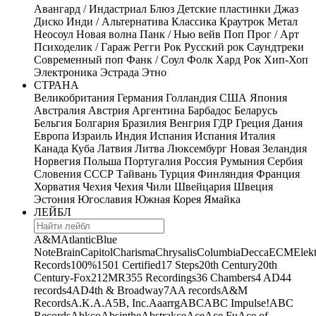
Авангард / Индастриал
Блюз
Детские пластинки
Джаз
Диско
Инди / Альтернатива
Классика
Краутрок
Метал
Неосоул
Новая волна
Панк / Нью вейв
Поп
Прог / Арт
Психоделик / Гараж
Регги
Рок
Русский рок
Саундтреки
Современный поп
Фанк / Соул
Фолк
Хард Рок
Хип-Хоп
Электроника
Эстрада
Этно
СТРАНА
Великобритания
Германия
Голландия
США
Япония
Австралия
Австрия
Аргентина
Барбадос
Беларусь
Бельгия
Болгария
Бразилия
Венгрия
ГДР
Греция
Дания
Европа
Израиль
Индия
Испания
Испания
Италия
Канада
Куба
Латвия
Литва
Люксембург
Новая Зеландия
Норвегия
Польша
Португалия
Россия
Румыния
Сербия
Словения
СССР
Тайвань
Турция
Финляндия
Франция
Хорватия
Чехия
Чехия
Чили
Швейцария
Швеция
Эстония
Югославия
Южная Корея
Ямайка
ЛЕЙБЛ
A&M
Atlantic
Blue
Note
Brain
Capitol
Charisma
Chrysalis
Columbia
Decca
ECM
Elek
Records
100%
1501 Certified
17 Steps
20th Century
20th
Century-Fox
21
2MR
355 Recordings
36 Chambers
4 AD
44
records
4AD
4th & Broadway
7A
A records
A&M
Records
A.K.A.
A5B, Inc.
Aaarrg
ABC
ABC Impulse!
ABC
Records
Abkco
Absinthe
Abstrakce
Ace
Ace Fu
Ace of