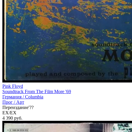
Pink Floyd
Soundtrack From The Film More '69
Германия /
Columbia
Прог / Арт
Переиздание'??
EX/EX
4 390
руб.