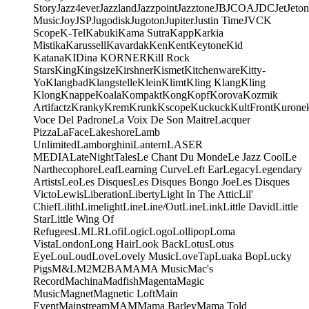
Story
Jazz4ever
Jazzland
Jazzpoint
Jazztone
JB
JCOA
JDC
Jet
Jeton
Music
Joy
JSP
Jugodisk
Jugoton
Jupiter
Justin Time
JVC
K
Scope
K-Tel
Kabuki
Kama Sutra
Kapp
Karkia
Mistika
Karussell
Kavardak
Ken
Kent
Keytone
Kid
Katana
KIDina KORNER
Kill Rock
Stars
King
Kingsize
Kirshner
Kismet
Kitchenware
Kitty-
Yo
Klangbad
Klangstelle
Klein
Klimt
Kling Klang
Kling
Klong
Knappe
Koala
Kompakt
Kong
Kopf
Korova
Kozmik
Artifactz
Kranky
Krem
Krunk
Kscope
Kuckuck
KultFront
Kurone
Voce Del Padrone
La Voix De Son Maitre
Lacquer
Pizza
LaFace
Lakeshore
Lamb
Unlimited
Lamborghini
Lantern
LASER
MEDIA
LateNightTales
Le Chant Du Monde
Le Jazz Cool
Le
Narthecophore
Leaf
Learning Curve
Left Ear
Legacy
Legendary
Artists
Leo
Les Disques
Les Disques Bongo Joe
Les Disques
Victo
Lewis
Liberation
Liberty
Light In The Attic
Lil'
Chief
Lilith
Limelight
Line
Line/OutLine
Link
Little David
Little
Star
Little Wing Of
Refugees
LMLR
Lofi
Logic
Logo
Lollipop
Loma
Vista
London
Long Hair
Look Back
Lotus
Lotus
Eye
Lou
Loud
Love
Lovely Music
LoveTap
Luaka Bop
Lucky
Pigs
M&L
M2
M2BA
MA
MA Music
Mac's
Record
Machina
Madfish
Magenta
Magic
Music
Magnet
Magnetic Loft
Main
Event
Mainstream
MAM
Mama Barley
Mama Told