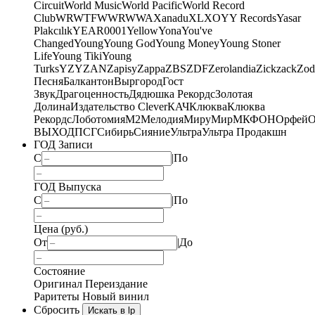
Circuit
World Music
World Pacific
World Record
Club
WRWTFWWR
WWA
Xanadu
XL
XO
Y
Y Records
Yasar
Plakcılık
YEAR0001
Yellow
Yona
You've
Changed
Young
Young God
Young Money
Young Stoner
Life
Young Tiki
Young
Turks
YZY
ZAN
Zapisy
Zappa
ZBS
ZDF
Zerolandia
Zickzack
Zod
Песня
Балкантон
Выргород
Гост
Звук
Драгоценность
Дядюшка Рекордс
Золотая
Долина
Издательство Clever
КАЧ
Клюква
Клюква
Рекордс
Лоботомия
М2
Мелодия
МируМир
МКФОН
Орфей
О
ВЫХОД
ПСГ
Сибирь
Сияние
Ультра
Ультра Продакшн
ГОД Записи
С
|
По
ГОД Выпуска
С
|
По
Цена (руб.)
От
|
До
Состояние
Оригинал
Переиздание
Раритеты
Новый винил
Сбросить
Искать в lp