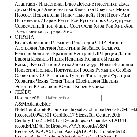
Авангард / Индастриал
Блюз
Детские пластинки
Джаз
Диско
Инди / Альтернатива
Классика
Краутрок
Метал
Неосоул
Новая волна
Панк / Нью вейв
Поп
Прог / Арт
Психоделик / Гараж
Регги
Рок
Русский рок
Саундтреки
Современный поп
Фанк / Соул
Фолк
Хард Рок
Хип-Хоп
Электроника
Эстрада
Этно
СТРАНА
Великобритания
Германия
Голландия
США
Япония
Австралия
Австрия
Аргентина
Барбадос
Беларусь
Бельгия
Болгария
Бразилия
Венгрия
ГДР
Греция
Дания
Европа
Израиль
Индия
Испания
Испания
Италия
Канада
Куба
Латвия
Литва
Люксембург
Новая Зеландия
Норвегия
Польша
Португалия
Россия
Румыния
Сербия
Словения
СССР
Тайвань
Турция
Финляндия
Франция
Хорватия
Чехия
Чехия
Чили
Швейцария
Швеция
Эстония
Югославия
Южная Корея
Ямайка
ЛЕЙБЛ
Поиск лейбла
A&M
Atlantic
Blue
Note
Brain
Capitol
Charisma
Chrysalis
Columbia
Decca
ECM
Elek
Records
100%
1501 Certified
17 Steps
20th Century
20th
Century-Fox
21
2MR
355 Recordings
36 Chambers
4 AD
44
records
4AD
4th & Broadway
7A
A records
A&M
Records
A.K.A.
A5B, Inc.
Aaarrg
ABC
ABC Impulse!
ABC
Records
Abkco
Absinthe
Abstrakce
Ace
Ace Fu
Ace of