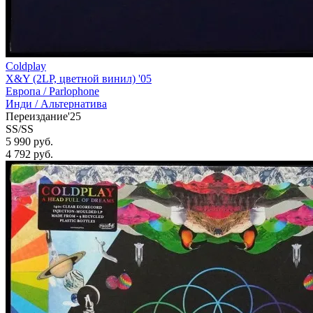
Coldplay
X&Y (2LP, цветной винил) '05
Европа /
Parlophone
Инди / Альтернатива
Переиздание'25
SS/SS
5 990 руб.
4 792
руб.