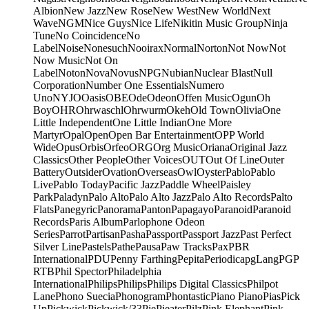
Albion
New Jazz
New Rose
New West
New World
Next
Wave
NGM
Nice Guys
Nice Life
Nikitin Music Group
Ninja
Tune
No Coincidence
No
Label
Noise
Nonesuch
Nooirax
Normal
Norton
Not Now
Not
Now Music
Not On
Label
Noton
Nova
Novus
NPG
Nubian
Nuclear Blast
Null
Corporation
Number One Essentials
Numero
Uno
NYJO
Oasis
OBE
Ode
Odeon
Offen Music
Ogun
Oh
Boy
OHR
Ohrwaschl
Ohrwurm
Okeh
Old Town
Olivia
One
Little Independent
One Little Indian
One More
Martyr
Opal
Open
Open Bar Entertainment
OPP World
Wide
Opus
Orbis
Orfeo
ORG
Org Music
Oriana
Original Jazz
Classics
Other People
Other Voices
OUT
Out Of Line
Outer
Battery
Outsider
Ovation
Overseas
Owl
Oyster
Pablo
Pablo
Live
Pablo Today
Pacific Jazz
Paddle Wheel
Paisley
Park
Paladyn
Palo Alto
Palo Alto Jazz
Palo Alto Records
Palto
Flats
Panegyric
Panorama
Panton
Papagayo
Paranoid
Paranoid
Records
Paris Album
Parlophone Odeon
Series
Parrot
Partisan
Pasha
Passport
Passport Jazz
Past Perfect
Silver Line
Pastels
Pathe
Pausa
Paw Tracks
Pax
PBR
International
PDU
Penny Farthing
Pepita
Periodica
pgLang
PGP
RTB
Phil Spector
Philadelphia
International
Philips
Philips
Philips Digital Classics
Philpot
Lane
Phono Suecia
Phonogram
Phontastic
Piano Piano
Pias
Pick
Up
Pickwick
Pickwick/33
Pie
Pieater
Pilz
Pink Elephant
Pink