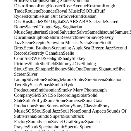
Horse
Rocktopus
Rolling Stones
Romuald
Distro
Ronco
Rong
Rooster
Rose Avenue
Rostrum
Rough
Trade
Roulette
Rounder
Royal Music
RSO
Ruf
Ruff
Ryders
Rumble
Run Out Groove
Runt
Russian
Disc
Rustblade
S&P Digital
SAAR
SABA
Sackville
Sacred
Bones
Sacred Tongue
Saga
Sagittarian
Music
Saguitarius
Salsoul
Salvation
Salvo
Samadhisound
Samurai
Ducan
Sastruphon
Saturn Research
Savitor
Savoy
Savoy
Jazz
Scene
Scepter
Schwann Musica Sacra
Score
Scotti
Bros.
Scotti Brothers
Screaming Apple
Sea Breeze Jazz
Second
Records
Secretly Canadian
Seelie
Court
SERWED
Setalight
Shady
Shakey
Pictures
Shark
Sheffield
Shimmy-Disc
Shining
Sioux
Shout
Shrapnel
Siboney
SideOneDummy
Signature
Silva
Screen
Silver
Lining
Silvertone
Sin
Singlebrook
Sintez
Sire
Sireena
Situation
Two
Sky
Slash
Smash
Smith Hyde
Productions
Smithsonian
Smoky Mary Phonograph
Company
SMS
SNC
So Recordings
Solar
Solid
State
Soliti
SoLyd
Soma
Some
Somerset
Sona Gaia
Productions
Sonet
Sonovox
Sony
Sony Classical
Sony
Music
SOS
Soul
Soul Jazz
Soul Note
Sound Aspects
Sounds Of
Subterrania
Sounds Superb
Soundtrack
Factory
Soundvision
Soviet Grail
Soyuz
Spanish
Prayers
Spark
Spectraphonic
Specula
Sphere