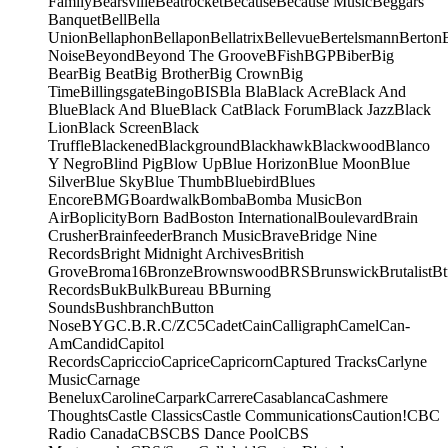
Family
Bearsville
Beatrocket
Because
Because Music
Beggars
Banquet
Bell
Bella
Union
Bellaphon
Bellapon
Bellatrix
Bellevue
Bertelsmann
Berton
Noise
Beyond
Beyond The Groove
BFish
BGP
Biber
Big
Bear
Big Beat
Big Brother
Big Crown
Big
Time
Billingsgate
Bingo
BIS
Bla Bla
Black Acre
Black And
Blue
Black And Blue
Black Cat
Black Forum
Black Jazz
Black
Lion
Black Screen
Black
Truffle
Blackened
Blackground
Blackhawk
Blackwood
Blanco
Y Negro
Blind Pig
Blow Up
Blue Horizon
Blue Moon
Blue
Silver
Blue Sky
Blue Thumb
Bluebird
Blues
Encore
BMG
Boardwalk
Bomba
Bomba Music
Bon
Air
Boplicity
Born Bad
Boston International
Boulevard
Brain
Crusher
Brainfeeder
Branch Music
Brave
Bridge Nine
Records
Bright Midnight Archives
British
Grove
Broma16
Bronze
Brownswood
BRS
Brunswick
Brutalist
Bt
Records
Buk
Bulk
Bureau B
Burning
Sounds
Bushbranch
Button
Nose
BYG
C.B.R.
C/Z
C5
Cadet
Cain
Calligraph
Camel
Can-
Am
Candid
Capitol
Records
Capriccio
Caprice
Capricorn
Captured Tracks
Carlyne
Music
Carnage
Benelux
Caroline
Carpark
Carrere
Casablanca
Cashmere
Thoughts
Castle Classics
Castle Communications
Caution!
CBC
Radio Canada
CBS
CBS Dance Pool
CBS