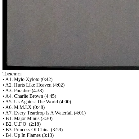
Треклист
• A1. Mylo Xyloto (0:42)
• A2. Hurts Like Heaven (4:02)
• A3. Paradise (4:38)
• A4. Charlie Brown (4:45)
• A5. Us Against The World (4:00)
• A6. M.M.I.X (0:48)
• A7. Every Teardrop Is A Waterfall (4:01)
• B1. Major Minus (3:30)
• B2. U.F.O. (2:18)
• B3. Princess Of China (3:59)
• B4. Up In Flames (3:13)