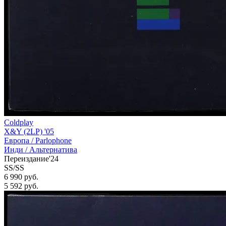
Coldplay
X&Y (2LP) '05
Европа /
Parlophone
Инди / Альтернатива
Переиздание'24
SS/SS
6 990 руб.
5 592
руб.