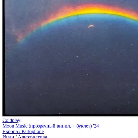
Coldplay
Moon Music (прозрачный винил, + буклет) '24
Европа /
Parlophone
Инди / Альтернатива