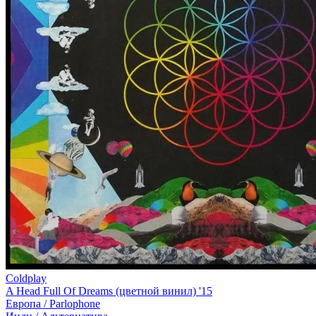
Coldplay
A Head Full Of Dreams (цветной винил) '15
Европа /
Parlophone