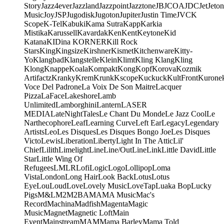
Story
Jazz4ever
Jazzland
Jazzpoint
Jazztone
JB
JCOA
JDC
Jet
Jeton
Music
Joy
JSP
Jugodisk
Jugoton
Jupiter
Justin Time
JVC
K
Scope
K-Tel
Kabuki
Kama Sutra
Kapp
Karkia
Mistika
Karussell
Kavardak
Ken
Kent
Keytone
Kid
Katana
KIDina KORNER
Kill Rock
Stars
King
Kingsize
Kirshner
Kismet
Kitchenware
Kitty-
Yo
Klangbad
Klangstelle
Klein
Klimt
Kling Klang
Kling
Klong
Knappe
Koala
Kompakt
Kong
Kopf
Korova
Kozmik
Artifactz
Kranky
Krem
Krunk
Kscope
Kuckuck
KultFront
Kurone
Voce Del Padrone
La Voix De Son Maitre
Lacquer
Pizza
LaFace
Lakeshore
Lamb
Unlimited
Lamborghini
Lantern
LASER
MEDIA
LateNightTales
Le Chant Du Monde
Le Jazz Cool
Le
Narthecophore
Leaf
Learning Curve
Left Ear
Legacy
Legendary
Artists
Leo
Les Disques
Les Disques Bongo Joe
Les Disques
Victo
Lewis
Liberation
Liberty
Light In The Attic
Lil'
Chief
Lilith
Limelight
Line
Line/OutLine
Link
Little David
Little
Star
Little Wing Of
Refugees
LMLR
Lofi
Logic
Logo
Lollipop
Loma
Vista
London
Long Hair
Look Back
Lotus
Lotus
Eye
Lou
Loud
Love
Lovely Music
LoveTap
Luaka Bop
Lucky
Pigs
M&L
M2
M2BA
MA
MA Music
Mac's
Record
Machina
Madfish
Magenta
Magic
Music
Magnet
Magnetic Loft
Main
Event
Mainstream
MAM
Mama Barley
Mama Told