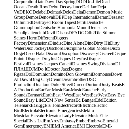
Corporation
Date
Dawn
DaySpring
DDD
De-Lite
Dead
Oceans
Death Row
Debut
Decaydance
Def Jam
Deja
Vu
DEKO
Delabel
Delmark
Delos
Delta
Demon
Demon Music
Group
Demos
Denovali
DEP
Dep International
Deram
Desaster
Unlimited
Destroyed Room Tapes
Detriti
Deutsche
Grammophon
Deutsche Harmonia Mundi
Deutscher
Schallplattenclub
Devil Discos
DFA
DGC
dh2
Die Stimme
Seines Herrn
Different
Diggers
Factory
Dimensions
Dindisc
Dine Alone
Dino
Dirty Hit
Dirty
Water
Disc Jockey
Dischord
Discipline Global Mobile
Disco
Doge
Disco Halal
Discom
Discophon
Discovery
Discreet
Disque
Pointu
Disques Dreyfus
Disques Dreyfus
Disques
Festival
Disques Jacques Canetti
Disques Swing
Division
DJ
ПЛАЩ
DJM
Do It
Doctor Jazz
Dogma
Rgaza
Dol
Dominion
Domino
Don Giovanni
Dormouse
Down
At Dawn
Drag City
Dream
Dreambrother
DSC
Production
Dualtone
Duke Street
Dureco
Durium
Dusty Beats
E
A Production
Ear
Ear Music
Ear-Music
Earache
Early
Sounds
Earmark
Earth
East / West
East West
EastWest
Easy Eye
Sound
Easy Life
ECM New Series
Ed Banger
Edel
Edition
Telemark
EG
Egg
Ela Ton
Electrecord
Electric
Electric
Bird
Electrola
Electronic Emergencies
Elektra
Musician
Elevator
Elevator Lady
Elevator Music
Elite
Special
Elvis Ltd
EmArcy
Embassy
Ember
Embryo
Emerald
Gem
Emergency
EMI
EMI America
EMI Electrola
EMI-