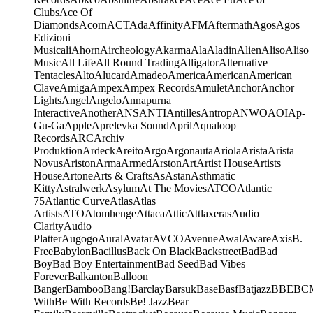
Clubs
Ace Of
Diamonds
Acorn
ACT
Ada
Affinity
AFM
Aftermath
Agos
Agos
Edizioni
Musicali
Ahorn
Aircheology
Akarma
Ala
Aladin
Alien
Aliso
Aliso
Music
All Life
All Round Trading
Alligator
Alternative
Tentacles
Alto
Alucard
Amadeo
America
American
American
Clave
Amiga
Ampex
Ampex Records
Amulet
Anchor
Anchor
Lights
Angel
Angelo
Annapurna
Interactive
Another
ANS
ANTI
Antilles
Antrop
ANWO
AOI
Ap-
Gu-Ga
Apple
Aprelevka Sound
April
Aqualoop
Records
ARC
Archiv
Produktion
Ardeck
Areito
Argo
Argonauta
Ariola
Arista
Arista
Novus
Ariston
Arma
Armed
Arston
Art
Artist House
Artists
House
Artone
Arts & Crafts
As
Astan
Asthmatic
Kitty
Astralwerk
Asylum
At The Movies
ATCO
Atlantic
75
Atlantic Curve
Atlas
Atlas
Artists
ATO
Atomhenge
Attaca
Attic
Attlaxeras
Audio
Clarity
Audio
Platter
Augogo
Aural
Avatar
AVCO
Avenue
Awal
Aware
Axis
B.
Free
Babylon
Bacillus
Back On Black
Backstreet
Bad
Bad
Boy
Bad Boy Entertainment
Bad Seed
Bad Vibes
Forever
Balkanton
Balloon
Banger
Bamboo
Bang!
Barclay
Barsuk
Base
Basf
Batjazz
BBE
BC
With
Be With Records
Be! Jazz
Bear