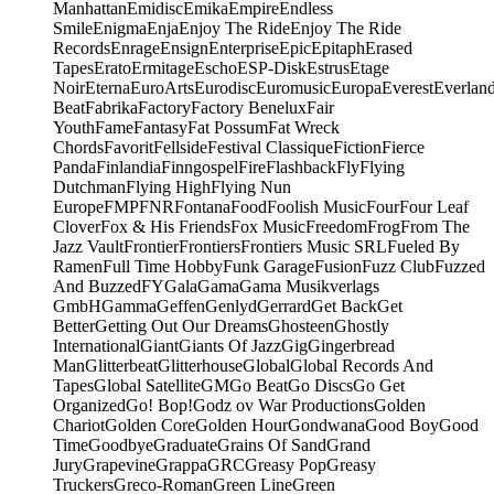
Manhattan
Emidisc
Emika
Empire
Endless
Smile
Enigma
Enja
Enjoy The Ride
Enjoy The Ride
Records
Enrage
Ensign
Enterprise
Epic
Epitaph
Erased
Tapes
Erato
Ermitage
Escho
ESP-Disk
Estrus
Etage
Noir
Eterna
EuroArts
Eurodisc
Euromusic
Europa
Everest
Everlan
Beat
Fabrika
Factory
Factory Benelux
Fair
Youth
Fame
Fantasy
Fat Possum
Fat Wreck
Chords
Favorit
Fellside
Festival Classique
Fiction
Fierce
Panda
Finlandia
Finngospel
Fire
Flashback
Fly
Flying
Dutchman
Flying High
Flying Nun
Europe
FMP
FNR
Fontana
Food
Foolish Music
Four
Four Leaf
Clover
Fox & His Friends
Fox Music
Freedom
Frog
From The
Jazz Vault
Frontier
Frontiers
Frontiers Music SRL
Fueled By
Ramen
Full Time Hobby
Funk Garage
Fusion
Fuzz Club
Fuzzed
And Buzzed
FY
Gala
Gama
Gama Musikverlags
GmbH
Gamma
Geffen
Genlyd
Gerrard
Get Back
Get
Better
Getting Out Our Dreams
Ghosteen
Ghostly
International
Giant
Giants Of Jazz
Gig
Gingerbread
Man
Glitterbeat
Glitterhouse
Global
Global Records And
Tapes
Global Satellite
GM
Go Beat
Go Discs
Go Get
Organized
Go! Bop!
Godz ov War Productions
Golden
Chariot
Golden Core
Golden Hour
Gondwana
Good Boy
Good
Time
Goodbye
Graduate
Grains Of Sand
Grand
Jury
Grapevine
Grappa
GRC
Greasy Pop
Greasy
Truckers
Greco-Roman
Green Line
Green