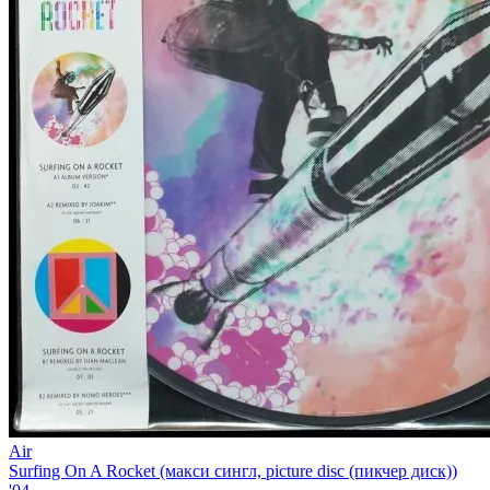
Air
Surfing On A Rocket (макси сингл, picture disc (пикчер диск))