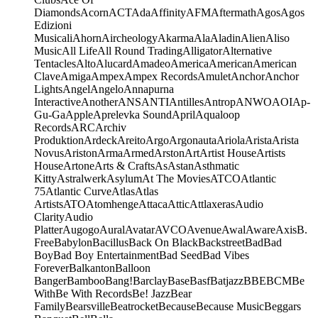
Diamonds
Acorn
ACT
Ada
Affinity
AFM
Aftermath
Agos
Agos
Edizioni
Musicali
Ahorn
Aircheology
Akarma
Ala
Aladin
Alien
Aliso
Music
All Life
All Round Trading
Alligator
Alternative
Tentacles
Alto
Alucard
Amadeo
America
American
American
Clave
Amiga
Ampex
Ampex Records
Amulet
Anchor
Anchor
Lights
Angel
Angelo
Annapurna
Interactive
Another
ANS
ANTI
Antilles
Antrop
ANWO
AOI
Ap-
Gu-Ga
Apple
Aprelevka Sound
April
Aqualoop
Records
ARC
Archiv
Produktion
Ardeck
Areito
Argo
Argonauta
Ariola
Arista
Arista
Novus
Ariston
Arma
Armed
Arston
Art
Artist House
Artists
House
Artone
Arts & Crafts
As
Astan
Asthmatic
Kitty
Astralwerk
Asylum
At The Movies
ATCO
Atlantic
75
Atlantic Curve
Atlas
Atlas
Artists
ATO
Atomhenge
Attaca
Attic
Attlaxeras
Audio
Clarity
Audio
Platter
Augogo
Aural
Avatar
AVCO
Avenue
Awal
Aware
Axis
B.
Free
Babylon
Bacillus
Back On Black
Backstreet
Bad
Bad
Boy
Bad Boy Entertainment
Bad Seed
Bad Vibes
Forever
Balkanton
Balloon
Banger
Bamboo
Bang!
Barclay
Base
Basf
Batjazz
BBE
BCM
Be
With
Be With Records
Be! Jazz
Bear
Family
Bearsville
Beatrocket
Because
Because Music
Beggars