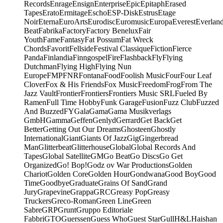
Records
Enrage
Ensign
Enterprise
Epic
Epitaph
Erased
Tapes
Erato
Ermitage
Escho
ESP-Disk
Estrus
Etage
Noir
Eterna
EuroArts
Eurodisc
Euromusic
Europa
Everest
Everlan
Beat
Fabrika
Factory
Factory Benelux
Fair
Youth
Fame
Fantasy
Fat Possum
Fat Wreck
Chords
Favorit
Fellside
Festival Classique
Fiction
Fierce
Panda
Finlandia
Finngospel
Fire
Flashback
Fly
Flying
Dutchman
Flying High
Flying Nun
Europe
FMP
FNR
Fontana
Food
Foolish Music
Four
Four Leaf
Clover
Fox & His Friends
Fox Music
Freedom
Frog
From The
Jazz Vault
Frontier
Frontiers
Frontiers Music SRL
Fueled By
Ramen
Full Time Hobby
Funk Garage
Fusion
Fuzz Club
Fuzzed
And Buzzed
FY
Gala
Gama
Gama Musikverlags
GmbH
Gamma
Geffen
Genlyd
Gerrard
Get Back
Get
Better
Getting Out Our Dreams
Ghosteen
Ghostly
International
Giant
Giants Of Jazz
Gig
Gingerbread
Man
Glitterbeat
Glitterhouse
Global
Global Records And
Tapes
Global Satellite
GM
Go Beat
Go Discs
Go Get
Organized
Go! Bop!
Godz ov War Productions
Golden
Chariot
Golden Core
Golden Hour
Gondwana
Good Boy
Good
Time
Goodbye
Graduate
Grains Of Sand
Grand
Jury
Grapevine
Grappa
GRC
Greasy Pop
Greasy
Truckers
Greco-Roman
Green Line
Green
Sabre
GRP
Grunt
Gruppo Editoriale
Fabbri
GTO
Guerssen
Guess Who
Guest Star
Gull
H&L
Haishan