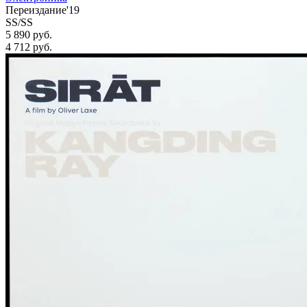
Переиздание'19
SS/SS
5 890 руб.
4 712
руб.