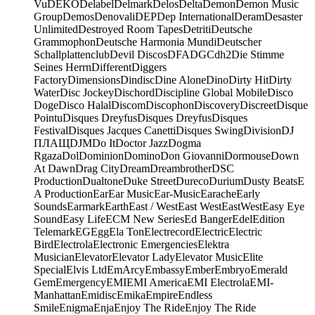
Vu
DEKO
Delabel
Delmark
Delos
Delta
Demon
Demon Music
Group
Demos
Denovali
DEP
Dep International
Deram
Desaster
Unlimited
Destroyed Room Tapes
Detriti
Deutsche
Grammophon
Deutsche Harmonia Mundi
Deutscher
Schallplattenclub
Devil Discos
DFA
DGC
dh2
Die Stimme
Seines Herrn
Different
Diggers
Factory
Dimensions
Dindisc
Dine Alone
Dino
Dirty Hit
Dirty
Water
Disc Jockey
Dischord
Discipline Global Mobile
Disco
Doge
Disco Halal
Discom
Discophon
Discovery
Discreet
Disque
Pointu
Disques Dreyfus
Disques Dreyfus
Disques
Festival
Disques Jacques Canetti
Disques Swing
Division
DJ
ПЛАЩ
DJM
Do It
Doctor Jazz
Dogma
Rgaza
Dol
Dominion
Domino
Don Giovanni
Dormouse
Down
At Dawn
Drag City
Dream
Dreambrother
DSC
Production
Dualtone
Duke Street
Dureco
Durium
Dusty Beats
E
A Production
Ear
Ear Music
Ear-Music
Earache
Early
Sounds
Earmark
Earth
East / West
East West
EastWest
Easy Eye
Sound
Easy Life
ECM New Series
Ed Banger
Edel
Edition
Telemark
EG
Egg
Ela Ton
Electrecord
Electric
Electric
Bird
Electrola
Electronic Emergencies
Elektra
Musician
Elevator
Elevator Lady
Elevator Music
Elite
Special
Elvis Ltd
EmArcy
Embassy
Ember
Embryo
Emerald
Gem
Emergency
EMI
EMI America
EMI Electrola
EMI-
Manhattan
Emidisc
Emika
Empire
Endless
Smile
Enigma
Enja
Enjoy The Ride
Enjoy The Ride