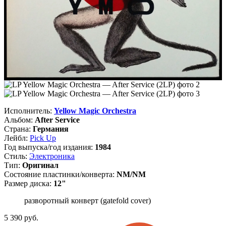
Исполнитель:
Yellow Magic Orchestra
Альбом:
After Service
Страна:
Германия
Лейбл:
Pick Up
Год выпуска/год издания:
1984
Стиль:
Электроника
Тип:
Оригинал
Состояние пластинки/конверта:
NM/NM
Размер диска:
12"
разворотный конверт (gatefold cover)
5 390
руб.