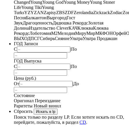
Changed
Young
Young God
Young Money
Young Stoner
Life
Young Tiki
Young
Turks
YZY
ZAN
Zapisy
ZBS
ZDF
Zerolandia
Zickzack
Zodiac
Zo
Песня
Балкантон
Выргород
Гост
Звук
Драгоценность
Дядюшка Рекордс
Золотая
Долина
Издательство Clever
КАЧ
Клюква
Клюква
Рекордс
Лоботомия
М2
Мелодия
МируМир
МКФОН
Орфей
О
ВЫХОД
ПСГ
Сибирь
Сияние
Ультра
Ультра Продакшн
ГОД Записи
С
|
По
ГОД Выпуска
С
|
По
Цена (руб.)
От
|
До
Состояние
Оригинал
Переиздание
Раритеты
Новый винил
Сбросить
Искать в lp
Поиск только по разделу LP. Если хотите искать по CD,
перейдите, пожалуйста, в раздел
CD
.