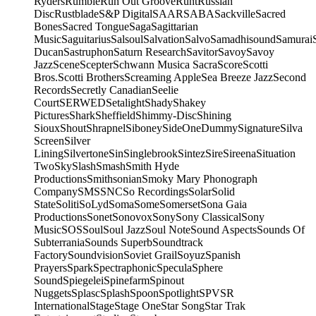
Ryders
Rumble
Run Out Groove
Runt
Russian
Disc
Rustblade
S&P Digital
SAAR
SABA
Sackville
Sacred
Bones
Sacred Tongue
Saga
Sagittarian
Music
Saguitarius
Salsoul
Salvation
Salvo
Samadhisound
Samurai
Ducan
Sastruphon
Saturn Research
Savitor
Savoy
Savoy
Jazz
Scene
Scepter
Schwann Musica Sacra
Score
Scotti
Bros.
Scotti Brothers
Screaming Apple
Sea Breeze Jazz
Second
Records
Secretly Canadian
Seelie
Court
SERWED
Setalight
Shady
Shakey
Pictures
Shark
Sheffield
Shimmy-Disc
Shining
Sioux
Shout
Shrapnel
Siboney
SideOneDummy
Signature
Silva
Screen
Silver
Lining
Silvertone
Sin
Singlebrook
Sintez
Sire
Sireena
Situation
Two
Sky
Slash
Smash
Smith Hyde
Productions
Smithsonian
Smoky Mary Phonograph
Company
SMS
SNC
So Recordings
Solar
Solid
State
Soliti
SoLyd
Soma
Some
Somerset
Sona Gaia
Productions
Sonet
Sonovox
Sony
Sony Classical
Sony
Music
SOS
Soul
Soul Jazz
Soul Note
Sound Aspects
Sounds Of
Subterrania
Sounds Superb
Soundtrack
Factory
Soundvision
Soviet Grail
Soyuz
Spanish
Prayers
Spark
Spectraphonic
Specula
Sphere
Sound
Spiegelei
Spinefarm
Spinout
Nuggets
Splasc
Splash
Spoon
Spotlight
SPV
SR
International
Stage
Stage One
Star Song
Star Trak