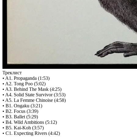
Треклист
• A1. Propaganda (1:53)
• A2. Tong Poo (5:02)
• A3. Behind The Mask (4:25)
• A4. Solid State Survivor (3:53)
• A5. La Femme Chinoise (4:58)
• B1. Ongaku (3:21)
• B2. Focus (3:39)
• B3. Ballet (5:29)
• B4. Wild Ambitions (5:12)
• B5. Kai-Koh (3:57)
• C1. Expecting Rivers (4:42)