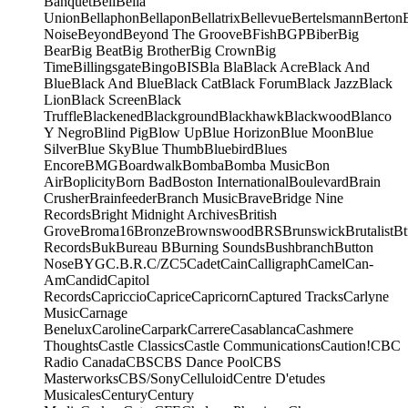
Banquet
Bell
Bella
Union
Bellaphon
Bellapon
Bellatrix
Bellevue
Bertelsmann
Berton
Noise
Beyond
Beyond The Groove
BFish
BGP
Biber
Big
Bear
Big Beat
Big Brother
Big Crown
Big
Time
Billingsgate
Bingo
BIS
Bla Bla
Black Acre
Black And
Blue
Black And Blue
Black Cat
Black Forum
Black Jazz
Black
Lion
Black Screen
Black
Truffle
Blackened
Blackground
Blackhawk
Blackwood
Blanco
Y Negro
Blind Pig
Blow Up
Blue Horizon
Blue Moon
Blue
Silver
Blue Sky
Blue Thumb
Bluebird
Blues
Encore
BMG
Boardwalk
Bomba
Bomba Music
Bon
Air
Boplicity
Born Bad
Boston International
Boulevard
Brain
Crusher
Brainfeeder
Branch Music
Brave
Bridge Nine
Records
Bright Midnight Archives
British
Grove
Broma16
Bronze
Brownswood
BRS
Brunswick
Brutalist
Bt
Records
Buk
Bureau B
Burning Sounds
Bushbranch
Button
Nose
BYG
C.B.R.
C/Z
C5
Cadet
Cain
Calligraph
Camel
Can-
Am
Candid
Capitol
Records
Capriccio
Caprice
Capricorn
Captured Tracks
Carlyne
Music
Carnage
Benelux
Caroline
Carpark
Carrere
Casablanca
Cashmere
Thoughts
Castle Classics
Castle Communications
Caution!
CBC
Radio Canada
CBS
CBS Dance Pool
CBS
Masterworks
CBS/Sony
Celluloid
Centre D'etudes
Musicales
Century
Century