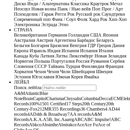
Диско
Инди / Альтернатива
Классика
Краутрок
Метал
Неосоул
Новая волна
Панк / Нью вейв
Поп
Прог / Арт
Психоделик / Гараж
Регги
Рок
Русский рок
Саундтреки
Современный поп
Фанк / Соул
Фолк
Хард Рок
Хип-Хоп
Электроника
Эстрада
Этно
СТРАНА
Великобритания
Германия
Голландия
США
Япония
Австралия
Австрия
Аргентина
Барбадос
Беларусь
Бельгия
Болгария
Бразилия
Венгрия
ГДР
Греция
Дания
Европа
Израиль
Индия
Испания
Испания
Италия
Канада
Куба
Латвия
Литва
Люксембург
Новая Зеландия
Норвегия
Польша
Португалия
Россия
Румыния
Сербия
Словения
СССР
Тайвань
Турция
Финляндия
Франция
Хорватия
Чехия
Чехия
Чили
Швейцария
Швеция
Эстония
Югославия
Южная Корея
Ямайка
ЛЕЙБЛ
Поиск лейбла
A&M
Atlantic
Blue
Note
Brain
Capitol
Charisma
Chrysalis
Columbia
Decca
ECM
Elek
Records
100%
1501 Certified
17 Steps
20th Century
20th
Century-Fox
21
2MR
355 Recordings
36 Chambers
4 AD
44
records
4AD
4th & Broadway
7A
A records
A&M
Records
A.K.A.
A5B, Inc.
Aaarrg
ABC
ABC Impulse!
ABC
Records
Abkco
Absinthe
Abstrakce
Ace
Ace Fu
Ace of
Clubs
Ace Of