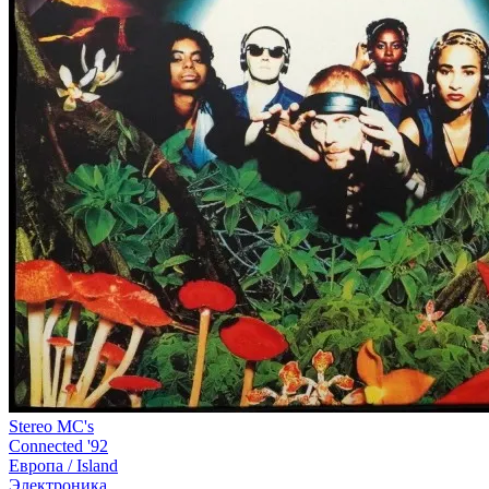
Stereo MC's
Connected '92
Европа /
Island
Электроника