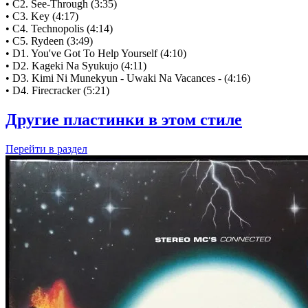
• C2. See-Through (3:35)
• C3. Key (4:17)
• C4. Technopolis (4:14)
• C5. Rydeen (3:49)
• D1. You've Got To Help Yourself (4:10)
• D2. Kageki Na Syukujo (4:11)
• D3. Kimi Ni Munekyun - Uwaki Na Vacances - (4:16)
• D4. Firecracker (5:21)
Другие пластинки в этом стиле
Перейти
в раздел