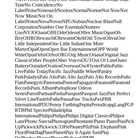
Tune
No Coincidence
No
Label
Noise
Nonesuch
Nooirax
Normal
Norton
Not Now
Not
Now Music
Not On
Label
Noton
Nova
Novus
NPG
Nubian
Nuclear Blast
Null
Corporation
Number One Essentials
Numero
Uno
NYJO
Oasis
OBE
Ode
Odeon
Offen Music
Ogun
Oh
Boy
OHR
Ohrwaschl
Ohrwurm
Okeh
Old Town
Olivia
One
Little Independent
One Little Indian
One More
Martyr
Opal
Open
Open Bar Entertainment
OPP World
Wide
Opus
Orbis
Orfeo
ORG
Org Music
Oriana
Original Jazz
Classics
Other People
Other Voices
OUT
Out Of Line
Outer
Battery
Outsider
Ovation
Overseas
Owl
Oyster
Pablo
Pablo
Live
Pablo Today
Pacific Jazz
Paddle Wheel
Paisley
Park
Paladyn
Palo Alto
Palo Alto Jazz
Palo Alto Records
Palto
Flats
Panegyric
Panorama
Panton
Papagayo
Paranoid
Paranoid
Records
Paris Album
Parlophone Odeon
Series
Parrot
Partisan
Pasha
Passport
Passport Jazz
Past Perfect
Silver Line
Pastels
Pathe
Pausa
Paw Tracks
Pax
PBR
International
PDU
Penny Farthing
Pepita
Periodica
pgLang
PGP
RTB
Phil Spector
Philadelphia
International
Philips
Philips
Philips Digital Classics
Philpot
Lane
Phono Suecia
Phonogram
Phontastic
Piano Piano
Pias
Pick
Up
Pickwick
Pickwick/33
Pie
Pieater
Pilz
Pink Elephant
Pink
Floyd
Pinkflag
Plane
Planet
Play It Again Sam
Play
On
Playboy
Playon
Plesser
Plstk wrld
PMB