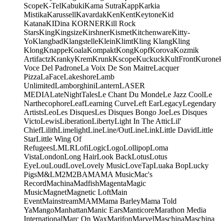
Scope
K-Tel
Kabuki
Kama Sutra
Kapp
Karkia
Mistika
Karussell
Kavardak
Ken
Kent
Keytone
Kid
Katana
KIDina KORNER
Kill Rock
Stars
King
Kingsize
Kirshner
Kismet
Kitchenware
Kitty-
Yo
Klangbad
Klangstelle
Klein
Klimt
Kling Klang
Kling
Klong
Knappe
Koala
Kompakt
Kong
Kopf
Korova
Kozmik
Artifactz
Kranky
Krem
Krunk
Kscope
Kuckuck
KultFront
Kurone
Voce Del Padrone
La Voix De Son Maitre
Lacquer
Pizza
LaFace
Lakeshore
Lamb
Unlimited
Lamborghini
Lantern
LASER
MEDIA
LateNightTales
Le Chant Du Monde
Le Jazz Cool
Le
Narthecophore
Leaf
Learning Curve
Left Ear
Legacy
Legendary
Artists
Leo
Les Disques
Les Disques Bongo Joe
Les Disques
Victo
Lewis
Liberation
Liberty
Light In The Attic
Lil'
Chief
Lilith
Limelight
Line
Line/OutLine
Link
Little David
Little
Star
Little Wing Of
Refugees
LMLR
Lofi
Logic
Logo
Lollipop
Loma
Vista
London
Long Hair
Look Back
Lotus
Lotus
Eye
Lou
Loud
Love
Lovely Music
LoveTap
Luaka Bop
Lucky
Pigs
M&L
M2
M2BA
MA
MA Music
Mac's
Record
Machina
Madfish
Magenta
Magic
Music
Magnet
Magnetic Loft
Main
Event
Mainstream
MAM
Mama Barley
Mama Told
Ya
Mango
Manhattan
Manic Ears
Manticore
Marathon Media
International
Marc On Wax
Marifon
Marvel
Maschina
Maschina