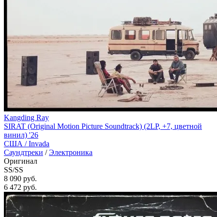
Kangding Ray
SIRAT (Original Motion Picture Soundtrack) (2LP, +7, цветной
винил) '26
США /
Invada
Саундтреки
/
Электроника
Оригинал
SS/SS
8 090 руб.
6 472
руб.