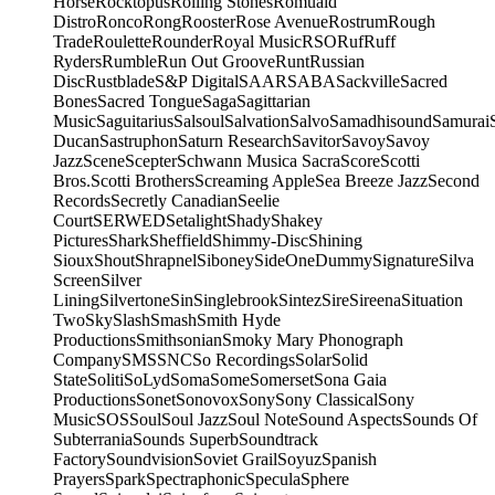
Horse
Rocktopus
Rolling Stones
Romuald
Distro
Ronco
Rong
Rooster
Rose Avenue
Rostrum
Rough
Trade
Roulette
Rounder
Royal Music
RSO
Ruf
Ruff
Ryders
Rumble
Run Out Groove
Runt
Russian
Disc
Rustblade
S&P Digital
SAAR
SABA
Sackville
Sacred
Bones
Sacred Tongue
Saga
Sagittarian
Music
Saguitarius
Salsoul
Salvation
Salvo
Samadhisound
Samurai
Ducan
Sastruphon
Saturn Research
Savitor
Savoy
Savoy
Jazz
Scene
Scepter
Schwann Musica Sacra
Score
Scotti
Bros.
Scotti Brothers
Screaming Apple
Sea Breeze Jazz
Second
Records
Secretly Canadian
Seelie
Court
SERWED
Setalight
Shady
Shakey
Pictures
Shark
Sheffield
Shimmy-Disc
Shining
Sioux
Shout
Shrapnel
Siboney
SideOneDummy
Signature
Silva
Screen
Silver
Lining
Silvertone
Sin
Singlebrook
Sintez
Sire
Sireena
Situation
Two
Sky
Slash
Smash
Smith Hyde
Productions
Smithsonian
Smoky Mary Phonograph
Company
SMS
SNC
So Recordings
Solar
Solid
State
Soliti
SoLyd
Soma
Some
Somerset
Sona Gaia
Productions
Sonet
Sonovox
Sony
Sony Classical
Sony
Music
SOS
Soul
Soul Jazz
Soul Note
Sound Aspects
Sounds Of
Subterrania
Sounds Superb
Soundtrack
Factory
Soundvision
Soviet Grail
Soyuz
Spanish
Prayers
Spark
Spectraphonic
Specula
Sphere