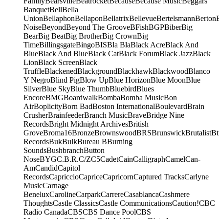
Family
Bearsville
Beatrocket
Because
Because Music
Beggars
Banquet
Bell
Bella
Union
Bellaphon
Bellapon
Bellatrix
Bellevue
Bertelsmann
Berton
Noise
Beyond
Beyond The Groove
BFish
BGP
Biber
Big
Bear
Big Beat
Big Brother
Big Crown
Big
Time
Billingsgate
Bingo
BIS
Bla Bla
Black Acre
Black And
Blue
Black And Blue
Black Cat
Black Forum
Black Jazz
Black
Lion
Black Screen
Black
Truffle
Blackened
Blackground
Blackhawk
Blackwood
Blanco
Y Negro
Blind Pig
Blow Up
Blue Horizon
Blue Moon
Blue
Silver
Blue Sky
Blue Thumb
Bluebird
Blues
Encore
BMG
Boardwalk
Bomba
Bomba Music
Bon
Air
Boplicity
Born Bad
Boston International
Boulevard
Brain
Crusher
Brainfeeder
Branch Music
Brave
Bridge Nine
Records
Bright Midnight Archives
British
Grove
Broma16
Bronze
Brownswood
BRS
Brunswick
Brutalist
Bt
Records
Buk
Bulk
Bureau B
Burning
Sounds
Bushbranch
Button
Nose
BYG
C.B.R.
C/Z
C5
Cadet
Cain
Calligraph
Camel
Can-
Am
Candid
Capitol
Records
Capriccio
Caprice
Capricorn
Captured Tracks
Carlyne
Music
Carnage
Benelux
Caroline
Carpark
Carrere
Casablanca
Cashmere
Thoughts
Castle Classics
Castle Communications
Caution!
CBC
Radio Canada
CBS
CBS Dance Pool
CBS