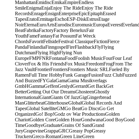
Manhattan
Emidisc
Emika
Empire
Endless
Smile
Enigma
Enja
Enjoy The Ride
Enjoy The Ride
Records
Enrage
Ensign
Enterprise
Epic
Epitaph
Erased
Tapes
Erato
Ermitage
Escho
ESP-Disk
Estrus
Etage
Noir
Eterna
EuroArts
Eurodisc
Euromusic
Europa
Everest
Everlan
Beat
Fabrika
Factory
Factory Benelux
Fair
Youth
Fame
Fantasy
Fat Possum
Fat Wreck
Chords
Favorit
Fellside
Festival Classique
Fiction
Fierce
Panda
Finlandia
Finngospel
Fire
Flashback
Fly
Flying
Dutchman
Flying High
Flying Nun
Europe
FMP
FNR
Fontana
Food
Foolish Music
Four
Four Leaf
Clover
Fox & His Friends
Fox Music
Freedom
Frog
From The
Jazz Vault
Frontier
Frontiers
Frontiers Music SRL
Fueled By
Ramen
Full Time Hobby
Funk Garage
Fusion
Fuzz Club
Fuzzed
And Buzzed
FY
Gala
Gama
Gama Musikverlags
GmbH
Gamma
Geffen
Genlyd
Gerrard
Get Back
Get
Better
Getting Out Our Dreams
Ghosteen
Ghostly
International
Giant
Giants Of Jazz
Gig
Gingerbread
Man
Glitterbeat
Glitterhouse
Global
Global Records And
Tapes
Global Satellite
GM
Go Beat
Go Discs
Go Get
Organized
Go! Bop!
Godz ov War Productions
Golden
Chariot
Golden Core
Golden Hour
Gondwana
Good Boy
Good
Time
Goodbye
Graduate
Grains Of Sand
Grand
Jury
Grapevine
Grappa
GRC
Greasy Pop
Greasy
Truckers
Greco-Roman
Green Line
Green