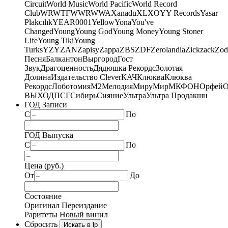
Circuit
World Music
World Pacific
World Record
Club
WRWTFWWR
WWA
Xanadu
XL
XO
Y
Y Records
Yasar
Plakcılık
YEAR0001
Yellow
Yona
You've
Changed
Young
Young God
Young Money
Young Stoner
Life
Young Tiki
Young
Turks
YZY
ZAN
Zapisy
Zappa
ZBS
ZDF
Zerolandia
Zickzack
Zod
Песня
Балкантон
Выргород
Гост
Звук
Драгоценность
Дядюшка Рекордс
Золотая
Долина
Издательство Clever
КАЧ
Клюква
Клюква
Рекордс
Лоботомия
М2
Мелодия
МируМир
МКФОН
Орфей
О
ВЫХОД
ПСГ
Сибирь
Сияние
Ультра
Ультра Продакшн
ГОД Записи
С
|
По
ГОД Выпуска
С
|
По
Цена (руб.)
От
|
До
Состояние
Оригинал
Переиздание
Раритеты
Новый винил
Сбросить
Искать в lp