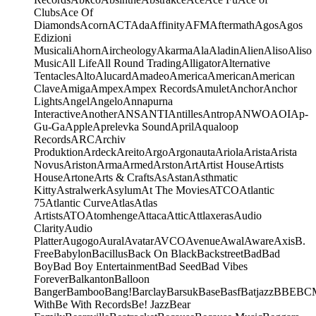
Clubs
Ace Of
Diamonds
Acorn
ACT
Ada
Affinity
AFM
Aftermath
Agos
Agos
Edizioni
Musicali
Ahorn
Aircheology
Akarma
Ala
Aladin
Alien
Aliso
Aliso
Music
All Life
All Round Trading
Alligator
Alternative
Tentacles
Alto
Alucard
Amadeo
America
American
American
Clave
Amiga
Ampex
Ampex Records
Amulet
Anchor
Anchor
Lights
Angel
Angelo
Annapurna
Interactive
Another
ANS
ANTI
Antilles
Antrop
ANWO
AOI
Ap-
Gu-Ga
Apple
Aprelevka Sound
April
Aqualoop
Records
ARC
Archiv
Produktion
Ardeck
Areito
Argo
Argonauta
Ariola
Arista
Arista
Novus
Ariston
Arma
Armed
Arston
Art
Artist House
Artists
House
Artone
Arts & Crafts
As
Astan
Asthmatic
Kitty
Astralwerk
Asylum
At The Movies
ATCO
Atlantic
75
Atlantic Curve
Atlas
Atlas
Artists
ATO
Atomhenge
Attaca
Attic
Attlaxeras
Audio
Clarity
Audio
Platter
Augogo
Aural
Avatar
AVCO
Avenue
Awal
Aware
Axis
B.
Free
Babylon
Bacillus
Back On Black
Backstreet
Bad
Bad
Boy
Bad Boy Entertainment
Bad Seed
Bad Vibes
Forever
Balkanton
Balloon
Banger
Bamboo
Bang!
Barclay
Barsuk
Base
Basf
Batjazz
BBE
BC
With
Be With Records
Be! Jazz
Bear