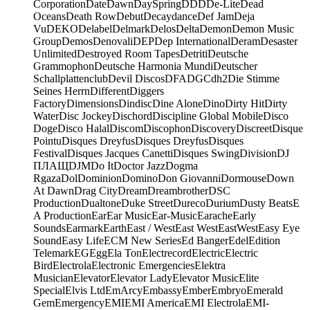
Corporation
Date
Dawn
DaySpring
DDD
De-Lite
Dead
Oceans
Death Row
Debut
Decaydance
Def Jam
Deja
Vu
DEKO
Delabel
Delmark
Delos
Delta
Demon
Demon Music
Group
Demos
Denovali
DEP
Dep International
Deram
Desaster
Unlimited
Destroyed Room Tapes
Detriti
Deutsche
Grammophon
Deutsche Harmonia Mundi
Deutscher
Schallplattenclub
Devil Discos
DFA
DGC
dh2
Die Stimme
Seines Herrn
Different
Diggers
Factory
Dimensions
Dindisc
Dine Alone
Dino
Dirty Hit
Dirty
Water
Disc Jockey
Dischord
Discipline Global Mobile
Disco
Doge
Disco Halal
Discom
Discophon
Discovery
Discreet
Disque
Pointu
Disques Dreyfus
Disques Dreyfus
Disques
Festival
Disques Jacques Canetti
Disques Swing
Division
DJ
ПЛАЩ
DJM
Do It
Doctor Jazz
Dogma
Rgaza
Dol
Dominion
Domino
Don Giovanni
Dormouse
Down
At Dawn
Drag City
Dream
Dreambrother
DSC
Production
Dualtone
Duke Street
Dureco
Durium
Dusty Beats
E
A Production
Ear
Ear Music
Ear-Music
Earache
Early
Sounds
Earmark
Earth
East / West
East West
EastWest
Easy Eye
Sound
Easy Life
ECM New Series
Ed Banger
Edel
Edition
Telemark
EG
Egg
Ela Ton
Electrecord
Electric
Electric
Bird
Electrola
Electronic Emergencies
Elektra
Musician
Elevator
Elevator Lady
Elevator Music
Elite
Special
Elvis Ltd
EmArcy
Embassy
Ember
Embryo
Emerald
Gem
Emergency
EMI
EMI America
EMI Electrola
EMI-