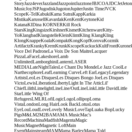
Story
Jazz4ever
Jazzland
Jazzpoint
Jazztone
JB
JCOA
JDC
Jet
Jeton
Music
Joy
JSP
Jugodisk
Jugoton
Jupiter
Justin Time
JVC
K
Scope
K-Tel
Kabuki
Kama Sutra
Kapp
Karkia
Mistika
Karussell
Kavardak
Ken
Kent
Keytone
Kid
Katana
KIDina KORNER
Kill Rock
Stars
King
Kingsize
Kirshner
Kismet
Kitchenware
Kitty-
Yo
Klangbad
Klangstelle
Klein
Klimt
Kling Klang
Kling
Klong
Knappe
Koala
Kompakt
Kong
Kopf
Korova
Kozmik
Artifactz
Kranky
Krem
Krunk
Kscope
Kuckuck
KultFront
Kurone
Voce Del Padrone
La Voix De Son Maitre
Lacquer
Pizza
LaFace
Lakeshore
Lamb
Unlimited
Lamborghini
Lantern
LASER
MEDIA
LateNightTales
Le Chant Du Monde
Le Jazz Cool
Le
Narthecophore
Leaf
Learning Curve
Left Ear
Legacy
Legendary
Artists
Leo
Les Disques
Les Disques Bongo Joe
Les Disques
Victo
Lewis
Liberation
Liberty
Light In The Attic
Lil'
Chief
Lilith
Limelight
Line
Line/OutLine
Link
Little David
Little
Star
Little Wing Of
Refugees
LMLR
Lofi
Logic
Logo
Lollipop
Loma
Vista
London
Long Hair
Look Back
Lotus
Lotus
Eye
Lou
Loud
Love
Lovely Music
LoveTap
Luaka Bop
Lucky
Pigs
M&L
M2
M2BA
MA
MA Music
Mac's
Record
Machina
Madfish
Magenta
Magic
Music
Magnet
Magnetic Loft
Main
Event
Mainstream
MAM
Mama Barley
Mama Told