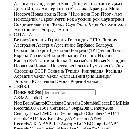
Авангард / Индастриал
Блюз
Детские пластинки
Джаз
Диско
Инди / Альтернатива
Классика
Краутрок
Метал
Неосоул
Новая волна
Панк / Нью вейв
Поп
Прог / Арт
Психоделик / Гараж
Регги
Рок
Русский рок
Саундтреки
Современный поп
Фанк / Соул
Фолк
Хард Рок
Хип-Хоп
Электроника
Эстрада
Этно
СТРАНА
Великобритания
Германия
Голландия
США
Япония
Австралия
Австрия
Аргентина
Барбадос
Беларусь
Бельгия
Болгария
Бразилия
Венгрия
ГДР
Греция
Дания
Европа
Израиль
Индия
Испания
Испания
Италия
Канада
Куба
Латвия
Литва
Люксембург
Новая Зеландия
Норвегия
Польша
Португалия
Россия
Румыния
Сербия
Словения
СССР
Тайвань
Турция
Финляндия
Франция
Хорватия
Чехия
Чехия
Чили
Швейцария
Швеция
Эстония
Югославия
Южная Корея
Ямайка
ЛЕЙБЛ
Поиск лейбла
A&M
Atlantic
Blue
Note
Brain
Capitol
Charisma
Chrysalis
Columbia
Decca
ECM
Elek
Records
100%
1501 Certified
17 Steps
20th Century
20th
Century-Fox
21
2MR
355 Recordings
36 Chambers
4 AD
44
records
4AD
4th & Broadway
7A
A records
A&M
Records
A.K.A.
A5B, Inc.
Aaarrg
ABC
ABC Impulse!
ABC
Records
Abkco
Absinthe
Abstrakce
Ace
Ace Fu
Ace of