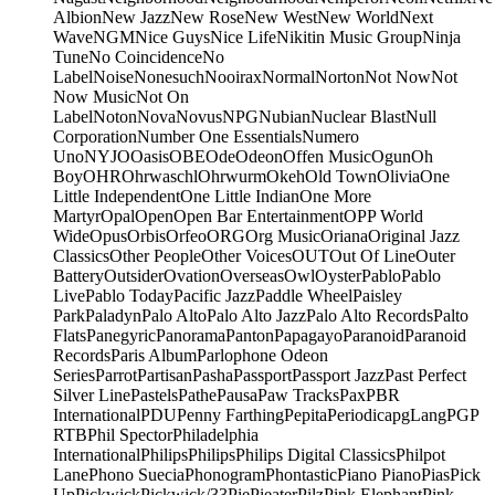
Albion
New Jazz
New Rose
New West
New World
Next
Wave
NGM
Nice Guys
Nice Life
Nikitin Music Group
Ninja
Tune
No Coincidence
No
Label
Noise
Nonesuch
Nooirax
Normal
Norton
Not Now
Not
Now Music
Not On
Label
Noton
Nova
Novus
NPG
Nubian
Nuclear Blast
Null
Corporation
Number One Essentials
Numero
Uno
NYJO
Oasis
OBE
Ode
Odeon
Offen Music
Ogun
Oh
Boy
OHR
Ohrwaschl
Ohrwurm
Okeh
Old Town
Olivia
One
Little Independent
One Little Indian
One More
Martyr
Opal
Open
Open Bar Entertainment
OPP World
Wide
Opus
Orbis
Orfeo
ORG
Org Music
Oriana
Original Jazz
Classics
Other People
Other Voices
OUT
Out Of Line
Outer
Battery
Outsider
Ovation
Overseas
Owl
Oyster
Pablo
Pablo
Live
Pablo Today
Pacific Jazz
Paddle Wheel
Paisley
Park
Paladyn
Palo Alto
Palo Alto Jazz
Palo Alto Records
Palto
Flats
Panegyric
Panorama
Panton
Papagayo
Paranoid
Paranoid
Records
Paris Album
Parlophone Odeon
Series
Parrot
Partisan
Pasha
Passport
Passport Jazz
Past Perfect
Silver Line
Pastels
Pathe
Pausa
Paw Tracks
Pax
PBR
International
PDU
Penny Farthing
Pepita
Periodica
pgLang
PGP
RTB
Phil Spector
Philadelphia
International
Philips
Philips
Philips Digital Classics
Philpot
Lane
Phono Suecia
Phonogram
Phontastic
Piano Piano
Pias
Pick
Up
Pickwick
Pickwick/33
Pie
Pieater
Pilz
Pink Elephant
Pink