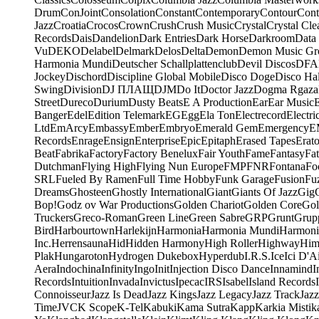
Drum
ConJoint
Consolation
Constant
Contemporary
Contour
Cont
Jazz
Croatia
Crocos
Crown
Crush
Crush Music
Crystal
Crystal Cle
Records
Dais
Dandelion
Dark Entries
Dark Horse
Darkroom
Data
Vu
DEKO
Delabel
Delmark
Delos
Delta
Demon
Demon Music Gr
Harmonia Mundi
Deutscher Schallplattenclub
Devil Discos
DFA
Jockey
Dischord
Discipline Global Mobile
Disco Doge
Disco Hal
Swing
Division
DJ ПЛАЩ
DJM
Do It
Doctor Jazz
Dogma Rgaza
Street
Dureco
Durium
Dusty Beats
E A Production
Ear
Ear Music
Banger
Edel
Edition Telemark
EG
Egg
Ela Ton
Electrecord
Electri
Ltd
EmArcy
Embassy
Ember
Embryo
Emerald Gem
Emergency
E
Records
Enrage
Ensign
Enterprise
Epic
Epitaph
Erased Tapes
Erat
Beat
Fabrika
Factory
Factory Benelux
Fair Youth
Fame
Fantasy
Fa
Dutchman
Flying High
Flying Nun Europe
FMP
FNR
Fontana
Fo
SRL
Fueled By Ramen
Full Time Hobby
Funk Garage
Fusion
Fu
Dreams
Ghosteen
Ghostly International
Giant
Giants Of Jazz
Gig
Bop!
Godz ov War Productions
Golden Chariot
Golden Core
Gol
Truckers
Greco-Roman
Green Line
Green Sabre
GRP
Grunt
Grupp
Bird
Harbourtown
Harlekijn
Harmonia
Harmonia Mundi
Harmoni
Inc.
Herrensauna
Hid
Hidden Harmony
High Roller
Highway
Him
Plak
Hungaroton
Hydrogen Dukebox
Hyperdub
I.R.S.
Ice
Ici D'Ai
Aera
Indochina
Infinity
Ingo
Init
Injection Disco Dance
Innamind
I
Records
Intuition
Invada
Invictus
Ipecac
IRS
Isabel
Island Records
Connoisseur
Jazz Is Dead
Jazz Kings
Jazz Legacy
Jazz Track
Jazz
Time
JVC
K Scope
K-Tel
Kabuki
Kama Sutra
Kapp
Karkia Mistik