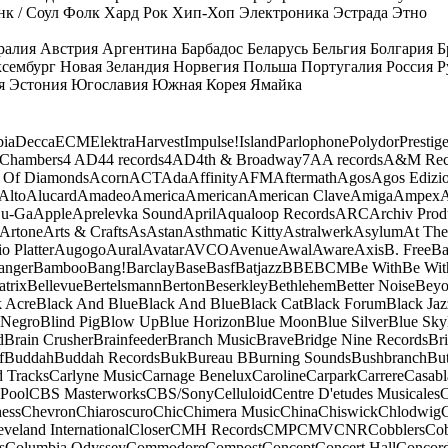
к / Соул
Фолк
Хард Рок
Хип-Хоп
Электроника
Эстрада
Этно
ралия
Австрия
Аргентина
Барбадос
Беларусь
Бельгия
Болгария
Б
сембург
Новая Зеландия
Норвегия
Польша
Португалия
Россия
Р
я
Эстония
Югославия
Южная Корея
Ямайка
ia
Decca
ECM
Elektra
Harvest
Impulse!
Island
Parlophone
Polydor
Prestig
 Chambers
4 AD
44 records
4AD
4th & Broadway
7A
A records
A&M Rec
 Of Diamonds
Acorn
ACT
Ada
Affinity
AFM
Aftermath
Agos
Agos Edizio
Alto
Alucard
Amadeo
America
American
American Clave
Amiga
Ampex
A
u-Ga
Apple
Aprelevka Sound
April
Aqualoop Records
ARC
Archiv Prod
Artone
Arts & Crafts
As
Astan
Asthmatic Kitty
Astralwerk
Asylum
At The
o Platter
Augogo
Aural
Avatar
AVCO
Avenue
Awal
Aware
Axis
B. Free
Ba
anger
Bamboo
Bang!
Barclay
Base
Basf
Batjazz
BBE
BCM
Be With
Be Wit
atrix
Bellevue
Bertelsmann
Berton
Beserkley
Bethlehem
Better Noise
Bey
k Acre
Black And Blue
Black And Blue
Black Cat
Black Forum
Black Jaz
 Negro
Blind Pig
Blow Up
Blue Horizon
Blue Moon
Blue Silver
Blue Sky
d
Brain Crusher
Brainfeeder
Branch Music
Brave
Bridge Nine Records
Br
f
Buddah
Buddah Records
Buk
Bureau B
Burning Sounds
Bushbranch
Bu
d Tracks
Carlyne Music
Carnage Benelux
Caroline
Carpark
Carrere
Casabl
Pool
CBS Masterworks
CBS/Sony
Celluloid
Centre D'etudes Musicales
C
ess
Chevron
Chiaroscuro
Chic
Chimera Music
China
Chiswick
Chlodwig
eveland International
Closer
CMH Records
CMP
CMV
CNR
Cobblers
Cob
s
Columbia Odyssey
Commodore
Compost
Concept
Concert Hall
Concor