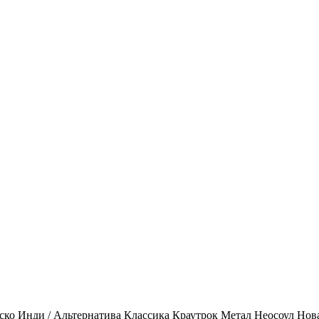
ско
Инди / Альтернатива
Классика
Краутрок
Метал
Неосоул
Нов