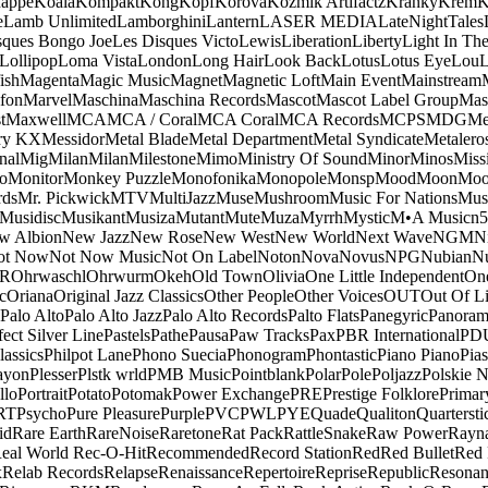
appe
Koala
Kompakt
Kong
Kopf
Korova
Kozmik Artifactz
Kranky
Krem
K
e
Lamb Unlimited
Lamborghini
Lantern
LASER MEDIA
LateNightTales
sques Bongo Joe
Les Disques Victo
Lewis
Liberation
Liberty
Light In The
Lollipop
Loma Vista
London
Long Hair
Look Back
Lotus
Lotus Eye
Lou
ish
Magenta
Magic Music
Magnet
Magnetic Loft
Main Event
Mainstream
fon
Marvel
Maschina
Maschina Records
Mascot
Mascot Label Group
Mas
t
Maxwell
MCA
MCA / Coral
MCA Coral
MCA Records
MCPS
MDG
Me
ry KX
Messidor
Metal Blade
Metal Department
Metal Syndicate
Metalero
nal
Mig
Milan
Milan
Milestone
Mimo
Ministry Of Sound
Minor
Minos
Miss
o
Monitor
Monkey Puzzle
Monofonika
Monopole
Monsp
Mood
Moon
Moo
ds
Mr. Pickwick
MTV
MultiJazz
Muse
Mushroom
Music For Nations
Musi
Musidisc
Musikant
Musiza
Mutant
Mute
Muza
Myrrh
Mystic
M•A Music
n
w Albion
New Jazz
New Rose
New West
New World
Next Wave
NGM
N
ot Now
Not Now Music
Not On Label
Noton
Nova
Novus
NPG
Nubian
Nu
R
Ohrwaschl
Ohrwurm
Okeh
Old Town
Olivia
One Little Independent
One
c
Oriana
Original Jazz Classics
Other People
Other Voices
OUT
Out Of L
Palo Alto
Palo Alto Jazz
Palo Alto Records
Palto Flats
Panegyric
Panora
fect Silver Line
Pastels
Pathe
Pausa
Paw Tracks
Pax
PBR International
PD
lassics
Philpot Lane
Phono Suecia
Phonogram
Phontastic
Piano Piano
Pias
ayon
Plesser
Plstk wrld
PMB Music
Pointblank
Polar
Pole
Poljazz
Polskie N
llo
Portrait
Potato
Potomak
Power Exchange
PRE
Prestige Folklore
Primar
RT
Psycho
Pure Pleasure
Purple
PVC
PWL
PYE
Quade
Qualiton
Quartersti
id
Rare Earth
RareNoise
Raretone
Rat Pack
RattleSnake
Raw Power
Rayn
eal World
Rec-O-Hit
Recommended
Record Station
Red
Red Bullet
Red 
x
Relab Records
Relapse
Renaissance
Repertoire
Reprise
Republic
Resonan