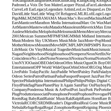
Yo
Klangbad
Klangstelle
Klein
Klimt
Kling Klang
Kling Klong
Kn
Padrone
La Voix De Son Maitre
Lacquer Pizza
LaFace
Lakeshor
Curve
Left Ear
Legacy
Legendary Artists
Leo
Les Disques
Les Di
David
Little Star
Little Wing Of Refugees
LMLR
Lofi
Logic
Logo
Pigs
M&L
M2
M2BA
MA
MA Music
Mac's Record
Machina
Madf
Ears
Manticore
Marathon Media International
Marc On Wax
Mari
Art
Masters
Masterworks
Matador
Mausoleum
Maverick
Max Erns
Auslese
Melodisc
Melophobia
Melosmusik
Memo
Mercury
Mercu
2001
Mexican Summer
MFP
MFS
MGM
Midi
Midland Internatio
Music
Modern Sky UK
Moers Music
Mole Jazz
Mom+Pop
Mond
Mother
Motown
Mounted
Move
MPC
MPL
MPO
MPS
MPS Recor
Life
Music On Vinyl
Musical Tragedies
Musicbank
Musicismusic
Nagast
Neighborhood
Neighbourhood
Nemperor
Neon
Netflix
Ne
Coincidence
No Label
Noise
Nonesuch
Nooirax
Normal
Norton
N
Uno
NYJO
Oasis
OBE
Ode
Odeon
Offen Music
Ogun
Oh Boy
OH
Entertainment
OPP World Wide
Opus
Orbis
Orfeo
ORG
Org Musi
Live
Pablo Today
Pacific Jazz
Paddle Wheel
Paisley Park
Paladyn
Odeon Series
Parrot
Partisan
Pasha
Passport
Passport Jazz
Past Per
Spector
Philadelphia International
Philips
Philips
Philips Digital C
Floyd
Pinkflag
Plane
Planet
Play It Again Sam
Play On
Playboy
Pl
Company
Ponderosa Music & Art
Pool
Pori Jazz
Pork Pie
Portobe
Plug
Produttoriassociati
Promophone
Pronit
Prophone
Provogue
P
Roots
Rag Baby
Raid
Raisin' Music
Rak
Ralph
Rams Horn
Rare B
Victrola
RCO
RCS
RDM
Reader's Digest
Real
Real Gone Music
R
Nebula
Refuge
Regal
Regal Zonophone
Regent
Reigning Phoeni