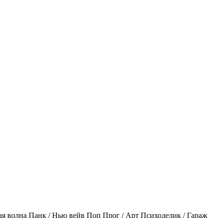
ая волна
Панк / Нью вейв
Поп
Прог / Арт
Психоделик / Гараж