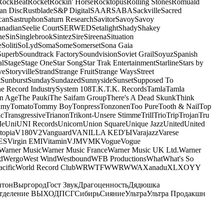
RockBeat
Rocket
Rockin' Horse
Rocktopus
Rolling Stones
Romuald
an Disc
Rustblade
S&P Digital
SAAR
SABA
Sackville
Sacred
can
Sastruphon
Saturn Research
Savitor
Savoy
Savoy
anadian
Seelie Court
SERWED
Setalight
Shady
Shakey
ne
Sin
Singlebrook
Sintez
Sire
Sireena
Situation
e
Soliti
SoLyd
Soma
Some
Somerset
Sona Gaia
Superb
Soundtrack Factory
Soundvision
Soviet Grail
Soyuz
Spanish
al
Stage
Stage One
Star Song
Star Trak Entertainment
Starline
Stars by
ve
Storyville
Strand
Strange Fruit
Strange Ways
Street
t
Sunburst
Sunday
Sundazed
Sunnyside
Sunset
Supposed To
e Record Industry
System 108
T.K.
T.K. Records
Tamla
Tamla
n Age
The Pauki
The Saifam Group
There's A Dead Skunk
Think
umy
Tomato
Tommy Boy
Tonpress
Tonzonen
Too Pure
Tooth & Nail
Top
ic
Transgressive
Trianon
Trikont-Unsere Stimme
Trill
Trio
Trip
Trojan
Tru
e
Uni
UNI Records
Unicorn
Union Square
Unique Jazz
United
United
topia
V180
V2
Vanguard
VANILLA KED'Ы
Varajazz
Varese
ES
Virgin EMI
Vitamin
VJM
VMK
Vogue
Vogue
Warner Music
Warner Music France
Warner Music UK Ltd.
Warner
d
Wergo
West Wind
Westbound
WFB Productions
What
What's So
cific
World Record Club
WRWTFWWR
WWA
Xanadu
XL
XO
Y
Y
нтон
Выргород
Гост Звук
Драгоценность
Дядюшка
тделение ВЫХОД
ПСГ
Сибирь
Сияние
Ультра
Ультра Продакшн