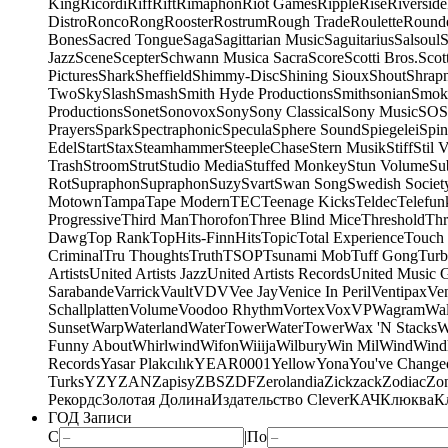
King
Ricordi
Riff
Rift
Rimaphon
Riot Games
Ripple
Rise
Riverside
Distro
Ronco
Rong
Rooster
Rostrum
Rough Trade
Roulette
Round
Bones
Sacred Tongue
Saga
Sagittarian Music
Saguitarius
Salsoul
S
Jazz
Scene
Scepter
Schwann Musica Sacra
Score
Scotti Bros.
Scot
Pictures
Shark
Sheffield
Shimmy-Disc
Shining Sioux
Shout
Shrapn
Two
Sky
Slash
Smash
Smith Hyde Productions
Smithsonian
Smok
Productions
Sonet
Sonovox
Sony
Sony Classical
Sony Music
SOS
Prayers
Spark
Spectraphonic
Specula
Sphere Sound
Spiegelei
Spin
Edel
Start
Stax
Steamhammer
SteepleChase
Stern Musik
Stiff
Stil 
Trash
Stroom
Strut
Studio Media
Stuffed Monkey
Stun Volume
Su
Rot
Supraphon
Supraphon
Suzy
Svart
Swan Song
Swedish Society
Motown
Tampa
Tape Modern
TEC
Teenage Kicks
Teldec
Telefun
Progressive
Third Man
Thorofon
Three Blind Mice
Threshold
Thr
Dawg
Top Rank
TopHits-FinnHits
Topic
Total Experience
Touch
Criminal
Tru Thoughts
Truth
TSOP
Tsunami Mob
Tuff Gong
Tur
Artists
United Artists Jazz
United Artists Records
United Music 
Sarabande
Varrick
Vault
VDV
Vee Jay
Venice In Peril
Ventipax
Ven
Schallplatten
Volume
Voodoo Rhythm
Vortex
Vox
VP
Wagram
Wal
Sunset
Warp
Waterland
WaterTower
WaterTower
Wax 'N Stacks
W
Funny About
Whirlwind
Wifon
Wiiija
Wilbury
Win Mil
Wind
Wind
Records
Yasar Plakcılık
YEAR0001
Yellow
Yona
You've Change
Turks
YZY
ZAN
Zapisy
ZBS
ZDF
Zerolandia
Zickzack
Zodiac
Zo
Рекордс
Золотая Долина
Издательство Clever
КАЧ
Клюква
К
ГОД Записи
С
|
По