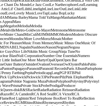
runk
Kscope
Kuckuck
KultFront
Kuroneko
L'Orchestra
La Voce Del
Le Chant Du Monde
Le Jazz Cool
Le Narthecophore
Leaf
Learning
 Attic
Lil' Chief
Lilith
Limelight
Line
Line/OutLine
Link
Little
Loud
Love
Lovely Music
LoveTap
Luaka Bop
Lucky
MAM
Mama Barley
Mama Told Ya
Mango
Manhattan
Manic
s Appeal
Mass
ga
Megafon
Melodia
Melodia
s
Metalville
Metro-Goldwyn-Mayer
Metronome
Metronome
ive
Mister Chand
MixCult
MJJ
MMi
MMO
Modern
Modern Obscure
ncrest
Moondisc
More Love
Moroz
Mosaic
Mother
c For Pleasure
Music From Memory
Music Minus One
Music Of
5MD
NABEL
Napalm
Nashboro
Nasoni
Negram
Negusa
ice Guys
Nice Life
Nikitin Music Group
Ninja Tune
No
clear Blast
Null Corporation
Number One Essentials
Numero
 Little Indian
One More Martyr
Opal
Open
Open Bar
ine
Outer Battery
Outsider
Ovation
Overseas
Owl
Oyster
Pablo
Pablo
ma
Panton
Papagayo
Paranoid
Paranoid Records
Paris Album
Parlophone
U
Penny Farthing
Pepita
Periodica
pgLang
PGP RTB
Phil
Pick Up
Pickwick
Pickwick/33
Pie
Pieater
Pilz
Pink Elephant
Pink
agrania
Polskie Nagrania Muza
Polton
Polyphon
Polyvinyl
Polyvinyl
y Wave
Prisma
Private Stock
Probe
Prodigal
Producer
ck
Queen-disk
R&S
Racket
Radar
Radiation Reissues
Radiation
a
Razor
RCA Camden
RCA Red Seal
RCA Victor
RCA
Flame
Red Lightnin'
Red Telephone Box
Reel To Real
Reflection
ce
Review
RGM
Rhino
Rhino
Rhymesayers
Rhythm