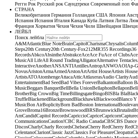
Регги
Рок
Русский рок
Саундтреки
Современный поп
Фан
СТРАНА
Великобритания
Германия
Голландия
США
Япония
Авст
Испания
Испания
Италия
Канада
Куба
Латвия
Литва
Люк
Франция
Хорватия
Чехия
Чехия
Чили
Швейцария
Швеци
ЛЕЙБЛ
Поиск лейбла
A&M
Atlantic
Blue Note
Brain
Capitol
Charisma
Chrysalis
Columb
Steps
20th Century
20th Century-Fox
21
2MR
355 Recordings
36
Records
Abkco
Absinthe
Abstrakce
Ace
Ace Fu
Ace of Clubs
Ace
Music
All Life
All Round Trading
Alligator
Alternative Tentacles
Interactive
Another
ANS
ANTI
Antilles
Antrop
ANWO
AOI
Ap-G
Novus
Ariston
Arma
Armed
Arston
Art
Artist House
Artists House
Artists
ATO
Atomhenge
Attaca
Attic
Attlaxeras
Audio Clarity
Audi
Entertainment
Bad Seed
Bad Vibes Forever
Balkanton
Balloon B
Music
Beggars Banquet
Bell
Bella Union
Bellaphon
Bellapon
Bell
Brother
Big Crown
Big Time
Billingsgate
Bingo
BIS
Bla Bla
Blac
Truffle
Blackened
Blackground
Blackhawk
Blackwood
Blanco Y
Music
Bon Air
Boplicity
Born Bad
Boston International
Boulevar
Grove
Broma16
Bronze
Brownswood
BRS
Brunswick
Brutalist
Bt
Am
Candid
Capitol Records
Capriccio
Caprice
Capricorn
Capture
Communications
Caution!
CBC Radio Canada
CBS
CBS Dance 
Discos
Charly
Charly Records
Chelsea
Cherry Red
Cherry Red
Ch
Celentano
Clarion
Classic Jazz
Classics For Pleasure
Cleopatra
Cl
Classics
Colosseum
Colpix
Columbia Jazz
Columbia Masterwork