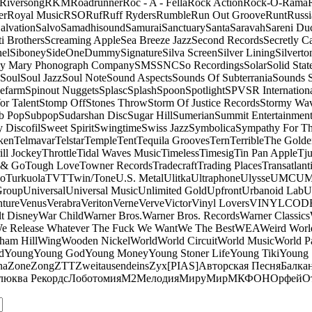
Riversong
RKM
Roadrunner
Roc - A - Fella
Rock Action
Rock-O-Rama
er
Royal Music
RSO
Ruf
Ruff Ryders
Rumble
Run Out Groove
Runt
Russi
alvation
Salvo
Samadhisound
Samurai
Sanctuary
Santa
Saravah
Sareni Du
ti Brothers
Screaming Apple
Sea Breeze Jazz
Second Records
Secretly C
el
Siboney
SideOneDummy
Signature
Silva Screen
Silver Lining
Silverto
y Mary Phonograph Company
SMS
SNC
So Recordings
Solar
Solid Stat
Soul
Soul Jazz
Soul Note
Sound Aspects
Sounds Of Subterrania
Sounds 
efarm
Spinout Nuggets
Splasc
Splash
Spoon
Spotlight
SPV
SR Internation
Vor Talent
Stomp Off
Stones Throw
Storm Of Justice Records
Stormy Wa
b Pop
Subpop
Sudarshan Disc
Sugar Hill
Sumerian
Summit Entertainmen
 Discofil
Sweet Spirit
Swingtime
Swiss Jazz
Symbolica
Sympathy For Th
ken
Telmavar
Telstar
Temple
Tent
Tequila Grooves
Tern
Terrible
The Golde
ill Jockey
Throttle
Tidal Waves Music
Timeless
Timesig
Tin Pan Apple
Tj
 & Go
Tough Love
Towner Records
Tradecraft
Trading Places
Transatlant
bo
Turkuola
TVT
Twin/Tone
U.S. Metal
Ulitka
Ultraphone
Ulysse
UMC
UM
Group
Universal
Universal Music
Unlimited Gold
Upfront
Urbanoid Lab
U
ture
Venus
Verabra
Veriton
Verne
Verve
Victor
Vinyl Lovers
VINYLCOD
t Disney
War Child
Warner Bros.
Warner Bros. Records
Warner Classics
e Release Whatever The Fuck We Want
We The Best
WEA
Weird Worl
ham Hill
Wing
Wooden Nickel
World
World Circuit
World Music
World Pa
d
Young
Young God
Young Money
Young Stoner Life
Young Tiki
Young
na
Zone
Zong
ZTT
Zweitausendeins
Zyx
[PIAS]
Авторская Песня
Балка
люква Рекордс
Лоботомия
М2
Мелодия
МируМир
МКФОН
Орфей
О