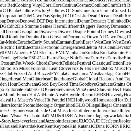
our Red
Cooking Vinyl
Coral
Core
Coskun
Cosmex
Cotillion
Craft
Craft R
ar
CTI
Cube
Culture Factory
Cultures Of Soul
Cuneiform
Curcio
Cursed T
 Corporation
Date
Dawn
DaySpring
DDD
De-Lite
Dead Oceans
Death R
oup
Demos
Denovali
DEP
Dep International
Deram
Desaster Unlimited
De
DGC
dh2
Die Stimme Seines Herrn
Different
Diggers Factory
Dimension
al
Discom
Discophon
Discovery
Discreet
Disque Pointu
Disques Dreyfus
Dol
Dominion
Domino
Don Giovanni
Dormouse
Down At Dawn
Drag Ci
Ear-Music
Earache
Early Sounds
Earmark
Earth
East / West
East West
East
c
Electric Bird
Electrola
Electronic Emergencies
Elektra Musician
Elevator
MI
EMI America
EMI Electrola
EMI-Manhattan
Emidisc
Emika
Empire
En
o
Ermitage
Escho
ESP-Disk
Estrus
Etage Noir
Eterna
EuroArts
Eurodisc
Eur
t Possum
Fat Wreck Chords
Favorit
Fellside
Festival Classique
Fiction
Fier
od
Foolish Music
Four
Four Leaf Clover
Fox & His Friends
Fox Music
Fr
zz Club
Fuzzed And Buzzed
FY
Gala
Gama
Gama Musikverlags GmbH
Gingerbread Man
Glitterbeat
Glitterhouse
Global
Global Records And Ta
den Hour
Gondwana
Good Boy
Good Time
Goodbye
Graduate
Grains O
o Editoriale Fabbri
GTO
Guerssen
Guess Who
Guest Star
Gull
H&L
Hais
a Mundi France
Hat Art
Haute Areal
Hayride Records
HBS
Heavenly
Hea
alaya
His Master's Voice
Hit Parade
HNE
Hollywood
Homestead
Hor Zu
lleurs
Iconic Promo
Ideologic Organ
Idiot
IGLOO
Illegal
Illegal Cinema
Il
nner City
Innervision
Inside Out Music
Instant
Intercord
International
Inter
Island Visual Arts
Isotopia
ITM
J
J&R
J&R Adventures
Jagjaguwar
Jakarta
-Story
Jazz4ever
Jazzland
Jazzpoint
Jazztone
JB
JCOA
JDC
Jet
Jeton
Jiaolo
a
Karussell
Kavardak
Ken
Kent
Keytone
Kid Katana
KIDina KORNER
Ki