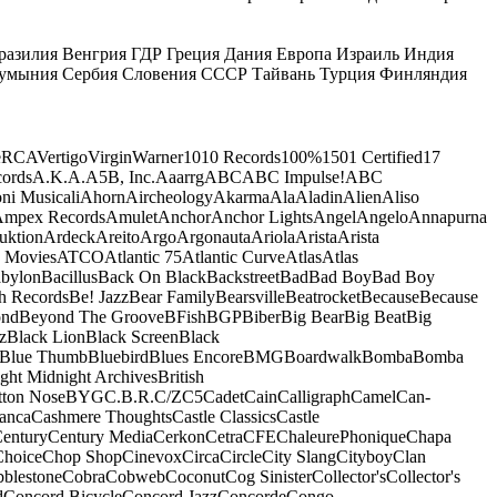
разилия
Венгрия
ГДР
Греция
Дания
Европа
Израиль
Индия
умыния
Сербия
Словения
СССР
Тайвань
Турция
Финляндия
e
RCA
Vertigo
Virgin
Warner
10
10 Records
100%
1501 Certified
17
ords
A.K.A.
A5B, Inc.
Aaarrg
ABC
ABC Impulse!
ABC
ni Musicali
Ahorn
Aircheology
Akarma
Ala
Aladin
Alien
Aliso
mpex Records
Amulet
Anchor
Anchor Lights
Angel
Angelo
Annapurna
uktion
Ardeck
Areito
Argo
Argonauta
Ariola
Arista
Arista
 Movies
ATCO
Atlantic 75
Atlantic Curve
Atlas
Atlas
bylon
Bacillus
Back On Black
Backstreet
Bad
Bad Boy
Bad Boy
h Records
Be! Jazz
Bear Family
Bearsville
Beatrocket
Because
Because
ond
Beyond The Groove
BFish
BGP
Biber
Big Bear
Big Beat
Big
z
Black Lion
Black Screen
Black
Blue Thumb
Bluebird
Blues Encore
BMG
Boardwalk
Bomba
Bomba
ight Midnight Archives
British
tton Nose
BYG
C.B.R.
C/Z
C5
Cadet
Cain
Calligraph
Camel
Can-
anca
Cashmere Thoughts
Castle Classics
Castle
entury
Century Media
Cerkon
Cetra
CFE
ChaleurePhonique
Chapa
Choice
Chop Shop
Cinevox
Circa
Circle
City Slang
Cityboy
Clan
blestone
Cobra
Cobweb
Coconut
Cog Sinister
Collector's
Collector's
d
Concord Bicycle
Concord Jazz
Concorde
Congo