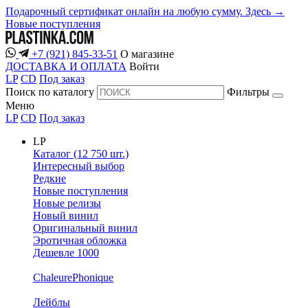
Подарочный сертификат онлайн на любую сумму. Здесь →
Новые поступления
+7 (921) 845-33-51
О магазине
ДОСТАВКА И ОПЛАТА
Войти
LP
CD
Под заказ
Поиск по каталогу
Фильтры
Меню
LP
CD
Под заказ
LP
Каталог (12 750 шт.)
Интересный выбор
Редкие
Новые поступления
Новые релизы
Новый винил
Оригинальный винил
Эротичная обложка
Дешевле 1000
ChaleurePhonique
Лейблы