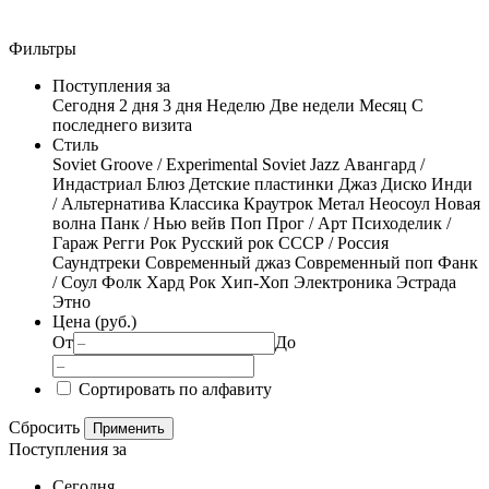
Фильтры
Поступления за
Сегодня
2 дня
3 дня
Неделю
Две недели
Месяц
С
последнего визита
Стиль
Soviet Groove / Experimental
Soviet Jazz
Авангард /
Индастриал
Блюз
Детские пластинки
Джаз
Диско
Инди
/ Альтернатива
Классика
Краутрок
Метал
Неосоул
Новая
волна
Панк / Нью вейв
Поп
Прог / Арт
Психоделик /
Гараж
Регги
Рок
Русский рок
СССР / Россия
Саундтреки
Современный джаз
Современный поп
Фанк
/ Соул
Фолк
Хард Рок
Хип-Хоп
Электроника
Эстрада
Этно
Цена (руб.)
От
До
Сортировать по алфавиту
Сбросить
Применить
Поступления за
Сегодня