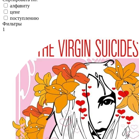
алфавиту
цене
поступлению
Фильтры
1