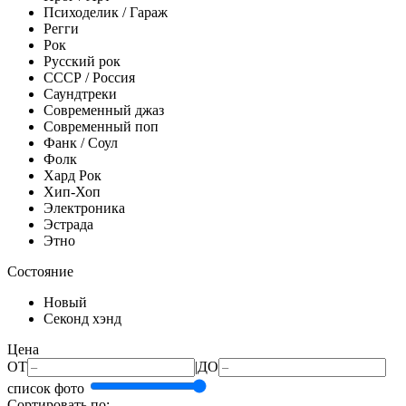
Психоделик / Гараж
Регги
Рок
Русский рок
СССР / Россия
Саундтреки
Современный джаз
Современный поп
Фанк / Соул
Фолк
Хард Рок
Хип-Хоп
Электроника
Эстрада
Этно
Состояние
Новый
Секонд хэнд
Цена
ОТ
|
ДО
список
фото
Сортировать по: