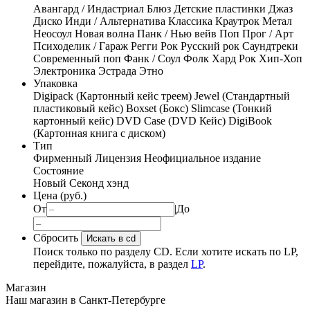
Авангард / Индастриал
Блюз
Детские пластинки
Джаз
Диско
Инди / Альтернатива
Классика
Краутрок
Метал
Неосоул
Новая волна
Панк / Нью вейв
Поп
Прог / Арт
Психоделик / Гараж
Регги
Рок
Русский рок
Саундтреки
Современный поп
Фанк / Соул
Фолк
Хард Рок
Хип-Хоп
Электроника
Эстрада
Этно
Упаковка
Digipack (Картонный кейс треем)
Jewel (Стандартный
пластиковый кейс)
Boxset (Бокс)
Slimcase (Тонкий
картонный кейс)
DVD Case (DVD Кейс)
DigiBook
(Картонная книга с диском)
Тип
Фирменный
Лицензия
Неофициальное издание
Состояние
Новый
Секонд хэнд
Цена (руб.)
От
|
До
Сбросить
Искать в cd
Поиск только по разделу CD. Если хотите искать по LP,
перейдите, пожалуйста, в раздел
LP
.
Магазин
Наш магазин в Санкт-Петербурге