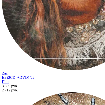
Zaz
Isa (2CD, +DVD) '22
Поп
3 390 руб.
2 712
руб.