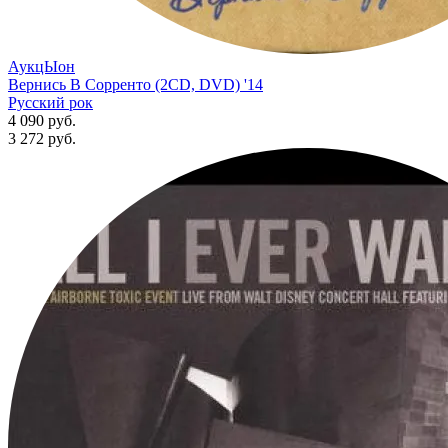
АукцЫон
Вернись В Сорренто (2CD, DVD) '14
Русский рок
4 090 руб.
3 272
руб.