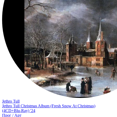
Jethro Tull
Jethro Tull Christmas Album (Fresh Snow At Christmas)
(4CD+Blu-Ray) '24
Прог / Арт