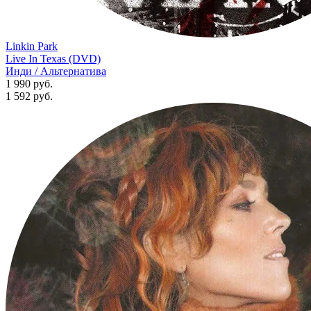
Linkin Park
Live In Texas (DVD)
Инди / Альтернатива
1 990 руб.
1 592
руб.