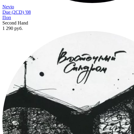
Nevio
Due (2CD) '08
Поп
Second Hand
1 290
руб.