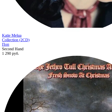
Katie Melua
Collection (2CD)
Поп
Second Hand
1 290
руб.