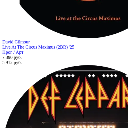
David Gilmour
Live At The Circus Maximus (2BR) '25
Прог / Арт
7 390 руб.
5 912
руб.