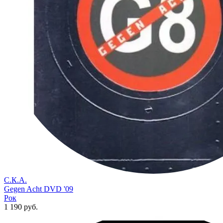
С.К.А.
Gegen Acht DVD '09
Рок
1 190
руб.