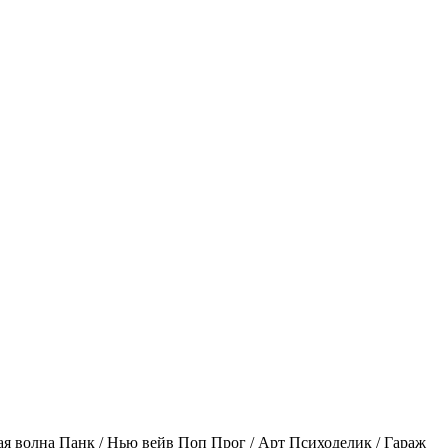
ая волна
Панк / Нью вейв
Поп
Прог / Арт
Психоделик / Гараж