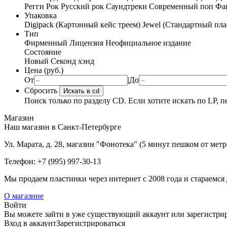
Регги
Рок
Русский рок
Саундтреки
Современный поп
Фан
Упаковка
Digipack (Картонный кейс треем)
Jewel (Стандартный пла
Тип
Фирменный
Лицензия
Неофициальное издание
Состояние
Новый
Секонд хэнд
Цена (руб.)
От
|
До
Сбросить
Искать в cd
Поиск только по разделу CD. Если хотите искать по LP, п
Магазин
Наш магазин в Санкт-Петербурге
Ул. Марата, д. 28, магазин "Фонотека" (5 минут пешком от мет
Телефон: +7 (995) 997-30-13
Мы продаем пластинки через интернет c 2008 года и стараемся 
О магазине
Войти
Вы можете зайти в уже существующий аккаунт или зарегистриро
Вход
в аккаунт
Зарегистрироваться