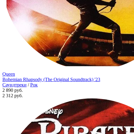
Queen
Bohemian Rhapsody (The Original Soundtrack) '23
Саундтреки
/
Рок
2 890 руб.
2 312
руб.