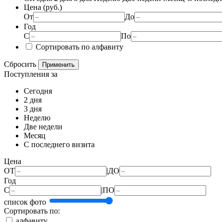
Цена (руб.)
От
До
Год
С
По
Сортировать по алфавиту
Сбросить
Применить
Поступления за
Сегодня
2 дня
3 дня
Неделю
Две недели
Месяц
С последнего визита
Цена
ОТ
|
ДО
Год
С
|
ПО
список
фото
Сортировать по:
алфавиту