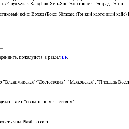
к / Соул
Фолк
Хард Рок
Хип-Хоп
Электроника
Эстрада
Этно
стиковый кейс)
Boxset (Бокс)
Slimcase (Тонкий картонный кейс)
ерейдите, пожалуйста, в раздел
LP
.
ро "Владимирская"/"Достоевская", "Маяковская", "Площадь Восст
делать всё с "избыточным качеством".
ваться на Plastinka.com