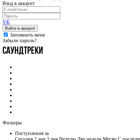
Вход
в аккаунт
VK
Войти в аккаунт
Запомнить меня
Забыли пароль?
Саундтреки
Фильтры
Поступления за
Сегодня
2 дня
3 дня
Неделю
Две недели
Месяц
С последн