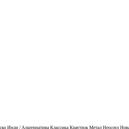
ско
Инди / Альтернатива
Классика
Краутрок
Метал
Неосоул
Нов