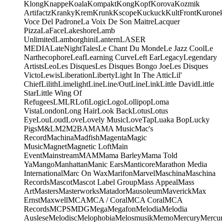
Klong
Knappe
Koala
Kompakt
Kong
Kopf
Korova
Kozmik
Artifactz
Kranky
Krem
Krunk
Kscope
Kuckuck
KultFront
Kurone
Voce Del Padrone
La Voix De Son Maitre
Lacquer
Pizza
LaFace
Lakeshore
Lamb
Unlimited
Lamborghini
Lantern
LASER
MEDIA
LateNightTales
Le Chant Du Monde
Le Jazz Cool
Le
Narthecophore
Leaf
Learning Curve
Left Ear
Legacy
Legendary
Artists
Leo
Les Disques
Les Disques Bongo Joe
Les Disques
Victo
Lewis
Liberation
Liberty
Light In The Attic
Lil'
Chief
Lilith
Limelight
Line
Line/OutLine
Link
Little David
Little
Star
Little Wing Of
Refugees
LMLR
Lofi
Logic
Logo
Lollipop
Loma
Vista
London
Long Hair
Look Back
Lotus
Lotus
Eye
Lou
Loud
Love
Lovely Music
LoveTap
Luaka Bop
Lucky
Pigs
M&L
M2
M2BA
MA
MA Music
Mac's
Record
Machina
Madfish
Magenta
Magic
Music
Magnet
Magnetic Loft
Main
Event
Mainstream
MAM
Mama Barley
Mama Told
Ya
Mango
Manhattan
Manic Ears
Manticore
Marathon Media
International
Marc On Wax
Marifon
Marvel
Maschina
Maschina
Records
Mascot
Mascot Label Group
Mass Appeal
Mass
Art
Masters
Masterworks
Matador
Mausoleum
Maverick
Max
Ernst
Maxwell
MCA
MCA / Coral
MCA Coral
MCA
Records
MCPS
MDG
Mega
Megafon
Melodia
Melodia
Auslese
Melodisc
Melophobia
Melosmusik
Memo
Mercury
Mercu