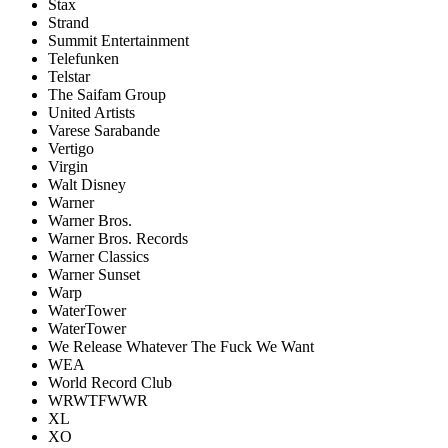
Stax
Strand
Summit Entertainment
Telefunken
Telstar
The Saifam Group
United Artists
Varese Sarabande
Vertigo
Virgin
Walt Disney
Warner
Warner Bros.
Warner Bros. Records
Warner Classics
Warner Sunset
Warp
WaterTower
WaterTower
We Release Whatever The Fuck We Want
WEA
World Record Club
WRWTFWWR
XL
XO