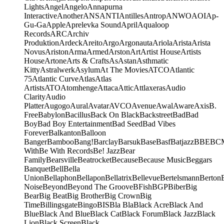
Lights
Angel
Angelo
Annapurna
Interactive
Another
ANS
ANTI
Antilles
Antrop
ANWO
AOI
Ap-
Gu-Ga
Apple
Aprelevka Sound
April
Aqualoop
Records
ARC
Archiv
Produktion
Ardeck
Areito
Argo
Argonauta
Ariola
Arista
Arista
Novus
Ariston
Arma
Armed
Arston
Art
Artist House
Artists
House
Artone
Arts & Crafts
As
Astan
Asthmatic
Kitty
Astralwerk
Asylum
At The Movies
ATCO
Atlantic
75
Atlantic Curve
Atlas
Atlas
Artists
ATO
Atomhenge
Attaca
Attic
Attlaxeras
Audio
Clarity
Audio
Platter
Augogo
Aural
Avatar
AVCO
Avenue
Awal
Aware
Axis
B.
Free
Babylon
Bacillus
Back On Black
Backstreet
Bad
Bad
Boy
Bad Boy Entertainment
Bad Seed
Bad Vibes
Forever
Balkanton
Balloon
Banger
Bamboo
Bang!
Barclay
Barsuk
Base
Basf
Batjazz
BBE
BC
With
Be With Records
Be! Jazz
Bear
Family
Bearsville
Beatrocket
Because
Because Music
Beggars
Banquet
Bell
Bella
Union
Bellaphon
Bellapon
Bellatrix
Bellevue
Bertelsmann
Berton
Noise
Beyond
Beyond The Groove
BFish
BGP
Biber
Big
Bear
Big Beat
Big Brother
Big Crown
Big
Time
Billingsgate
Bingo
BIS
Bla Bla
Black Acre
Black And
Blue
Black And Blue
Black Cat
Black Forum
Black Jazz
Black
Lion
Black Screen
Black