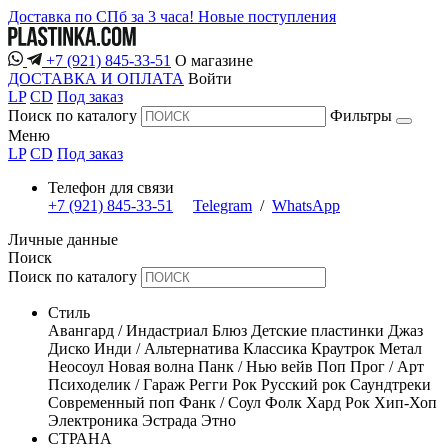
Доставка по СПб за 3 часа!
Новые поступления
+7 (921) 845-33-51
О магазине
ДОСТАВКА И ОПЛАТА
Войти
LP
CD
Под заказ
Поиск по каталогу
Фильтры
Меню
LP
CD
Под заказ
Телефон для связи
+7 (921) 845-33-51
Telegram
/
WhatsApp
Личные данные
Поиск
Поиск по каталогу
Стиль
Авангард / Индастриал
Блюз
Детские пластинки
Джаз
Диско
Инди / Альтернатива
Классика
Краутрок
Метал
Неосоул
Новая волна
Панк / Нью вейв
Поп
Прог / Арт
Психоделик / Гараж
Регги
Рок
Русский рок
Саундтреки
Современный поп
Фанк / Соул
Фолк
Хард Рок
Хип-Хоп
Электроника
Эстрада
Этно
СТРАНА