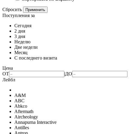
Сбросить
Применить
Поступления за
Сегодня
2 дня
3 дня
Неделю
Две недели
Месяц
С последнего визита
Цена
ОТ
|
ДО
Лейбл
A&M
ABC
Abkco
Aftermath
Aircheology
Annapurna Interactive
Antilles
Antrop