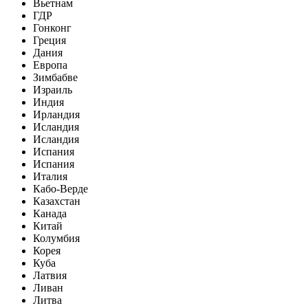
Вьетнам
ГДР
Гонконг
Греция
Дания
Европа
Зимбабве
Израиль
Индия
Ирландия
Исландия
Исландия
Испания
Испания
Италия
Кабо-Верде
Казахстан
Канада
Китай
Колумбия
Корея
Куба
Латвия
Ливан
Литва