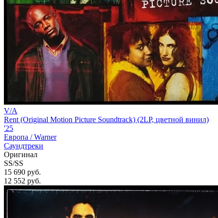
V/A
Rent (Original Motion Picture Soundtrack) (2LP, цветной винил)
'25
Европа /
Warner
Саундтреки
Оригинал
SS/SS
15 690 руб.
12 552
руб.