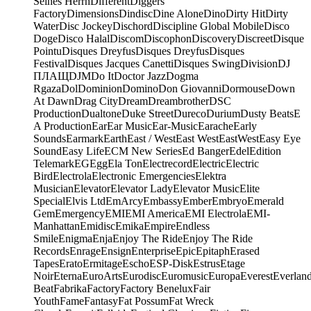
Seines Herrn
Different
Diggers
Factory
Dimensions
Dindisc
Dine Alone
Dino
Dirty Hit
Dirty
Water
Disc Jockey
Dischord
Discipline Global Mobile
Disco
Doge
Disco Halal
Discom
Discophon
Discovery
Discreet
Disque
Pointu
Disques Dreyfus
Disques Dreyfus
Disques
Festival
Disques Jacques Canetti
Disques Swing
Division
DJ
ПЛАЩ
DJM
Do It
Doctor Jazz
Dogma
Rgaza
Dol
Dominion
Domino
Don Giovanni
Dormouse
Down
At Dawn
Drag City
Dream
Dreambrother
DSC
Production
Dualtone
Duke Street
Dureco
Durium
Dusty Beats
E
A Production
Ear
Ear Music
Ear-Music
Earache
Early
Sounds
Earmark
Earth
East / West
East West
EastWest
Easy Eye
Sound
Easy Life
ECM New Series
Ed Banger
Edel
Edition
Telemark
EG
Egg
Ela Ton
Electrecord
Electric
Electric
Bird
Electrola
Electronic Emergencies
Elektra
Musician
Elevator
Elevator Lady
Elevator Music
Elite
Special
Elvis Ltd
EmArcy
Embassy
Ember
Embryo
Emerald
Gem
Emergency
EMI
EMI America
EMI Electrola
EMI-
Manhattan
Emidisc
Emika
Empire
Endless
Smile
Enigma
Enja
Enjoy The Ride
Enjoy The Ride
Records
Enrage
Ensign
Enterprise
Epic
Epitaph
Erased
Tapes
Erato
Ermitage
Escho
ESP-Disk
Estrus
Etage
Noir
Eterna
EuroArts
Eurodisc
Euromusic
Europa
Everest
Everlan
Beat
Fabrika
Factory
Factory Benelux
Fair
Youth
Fame
Fantasy
Fat Possum
Fat Wreck