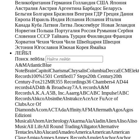
Великобритания
Германия
Голландия
США
Япония
Австралия
Австрия
Аргентина
Барбадос
Беларусь
Бельгия
Болгария
Бразилия
Венгрия
ГДР
Греция
Дания
Европа
Израиль
Индия
Испания
Испания
Италия
Канада
Куба
Латвия
Литва
Люксембург
Новая Зеландия
Норвегия
Польша
Португалия
Россия
Румыния
Сербия
Словения
СССР
Тайвань
Турция
Финляндия
Франция
Хорватия
Чехия
Чехия
Чили
Швейцария
Швеция
Эстония
Югославия
Южная Корея
Ямайка
ЛЕЙБЛ
Поиск лейбла
A&M
Atlantic
Blue
Note
Brain
Capitol
Charisma
Chrysalis
Columbia
Decca
ECM
Elek
Records
100%
1501 Certified
17 Steps
20th Century
20th
Century-Fox
21
2MR
355 Recordings
36 Chambers
4 AD
44
records
4AD
4th & Broadway
7A
A records
A&M
Records
A.K.A.
A5B, Inc.
Aaarrg
ABC
ABC Impulse!
ABC
Records
Abkco
Absinthe
Abstrakce
Ace
Ace Fu
Ace of
Clubs
Ace Of
Diamonds
Acorn
ACT
Ada
Affinity
AFM
Aftermath
Agos
Agos
Edizioni
Musicali
Ahorn
Aircheology
Akarma
Ala
Aladin
Alien
Aliso
Aliso
Music
All Life
All Round Trading
Alligator
Alternative
Tentacles
Alto
Alucard
Amadeo
America
American
American
Clave
Amiga
Ampex
Ampex Records
Amulet
Anchor
Anchor