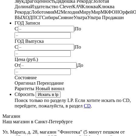
Звук
Драгоценность
Дядюшка Рекордс
Золотая
Долина
Издательство Clever
КАЧ
Клюква
Клюква
Рекордс
Лоботомия
М2
Мелодия
МируМир
МКФОН
Орфей
О
ВЫХОД
ПСГ
Сибирь
Сияние
Ультра
Ультра Продакшн
ГОД Записи
С
|
По
ГОД Выпуска
С
|
По
Цена (руб.)
От
|
До
Состояние
Оригинал
Переиздание
Раритеты
Новый винил
Сбросить
Искать в lp
Поиск только по разделу LP. Если хотите искать по CD,
перейдите, пожалуйста, в раздел
CD
.
Магазин
Наш магазин в Санкт-Петербурге
Ул. Марата, д. 28, магазин "Фонотека" (5 минут пешком от