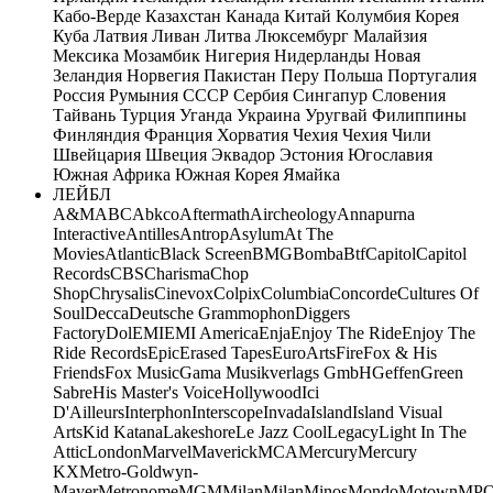
Кабо-Верде
Казахстан
Канада
Китай
Колумбия
Корея
Куба
Латвия
Ливан
Литва
Люксембург
Малайзия
Мексика
Мозамбик
Нигерия
Нидерланды
Новая
Зеландия
Норвегия
Пакистан
Перу
Польша
Португалия
Россия
Румыния
СССР
Сербия
Сингапур
Словения
Тайвань
Турция
Уганда
Украина
Уругвай
Филиппины
Финляндия
Франция
Хорватия
Чехия
Чехия
Чили
Швейцария
Швеция
Эквадор
Эстония
Югославия
Южная Африка
Южная Корея
Ямайка
ЛЕЙБЛ
A&M
ABC
Abkco
Aftermath
Aircheology
Annapurna
Interactive
Antilles
Antrop
Asylum
At The
Movies
Atlantic
Black Screen
BMG
Bomba
Btf
Capitol
Capitol
Records
CBS
Charisma
Chop
Shop
Chrysalis
Cinevox
Colpix
Columbia
Concorde
Cultures Of
Soul
Decca
Deutsche Grammophon
Diggers
Factory
Dol
EMI
EMI America
Enja
Enjoy The Ride
Enjoy The
Ride Records
Epic
Erased Tapes
EuroArts
Fire
Fox & His
Friends
Fox Music
Gama Musikverlags GmbH
Geffen
Green
Sabre
His Master's Voice
Hollywood
Ici
D'Ailleurs
Interphon
Interscope
Invada
Island
Island Visual
Arts
Kid Katana
Lakeshore
Le Jazz Cool
Legacy
Light In The
Attic
London
Marvel
Maverick
MCA
Mercury
Mercury
KX
Metro-Goldwyn-
Mayer
Metronome
MGM
Milan
Milan
Minos
Mondo
Motown
MP