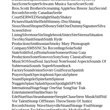
Jazz
Scene
Scepter
Schwann Musica Sacra
Score
Scotti
Bros.
Scotti Brothers
Screaming Apple
Sea Breeze Jazz
Second
Records
Secretly Canadian
Seelie
Court
SERWED
Setalight
Shady
Shakey
Pictures
Shark
Sheffield
Shimmy-Disc
Shining
Sioux
Shout
Shrapnel
Siboney
SideOneDummy
Signature
Silva
Screen
Silver
Lining
Silvertone
Sin
Singlebrook
Sintez
Sire
Sireena
Situation
Two
Sky
Slash
Smash
Smith Hyde
Productions
Smithsonian
Smoky Mary Phonograph
Company
SMS
SNC
So Recordings
Solar
Solid
State
Soliti
SoLyd
Soma
Some
Somerset
Sona Gaia
Productions
Sonet
Sonovox
Sony
Sony Classical
Sony
Music
SOS
Soul
Soul Jazz
Soul Note
Sound Aspects
Sounds Of
Subterrania
Sounds Superb
Soundtrack
Factory
Soundvision
Soviet Grail
Soyuz
Spanish
Prayers
Spark
Spectraphonic
Specula
Sphere
Sound
Spiegelei
Spinefarm
Spinout
Nuggets
Splasc
Splash
Spoon
Spotlight
SPV
SR
International
Stage
Stage One
Star Song
Star Trak
Entertainment
Starline
Stars by
Edel
Start
Stax
Steamhammer
SteepleChase
Stern Musik
Stiff
Stil
Vor Talent
Stomp Off
Stones Throw
Storm Of Justice
Records
Stormy Wave
Storyville
Strand
Strange Fruit
Strange
Ways
Street Trash
Stroom
Strut
Studio Media
Stuffed