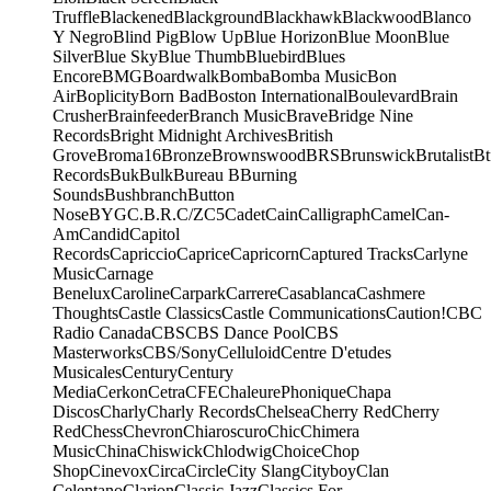
Truffle
Blackened
Blackground
Blackhawk
Blackwood
Blanco
Y Negro
Blind Pig
Blow Up
Blue Horizon
Blue Moon
Blue
Silver
Blue Sky
Blue Thumb
Bluebird
Blues
Encore
BMG
Boardwalk
Bomba
Bomba Music
Bon
Air
Boplicity
Born Bad
Boston International
Boulevard
Brain
Crusher
Brainfeeder
Branch Music
Brave
Bridge Nine
Records
Bright Midnight Archives
British
Grove
Broma16
Bronze
Brownswood
BRS
Brunswick
Brutalist
Bt
Records
Buk
Bulk
Bureau B
Burning
Sounds
Bushbranch
Button
Nose
BYG
C.B.R.
C/Z
C5
Cadet
Cain
Calligraph
Camel
Can-
Am
Candid
Capitol
Records
Capriccio
Caprice
Capricorn
Captured Tracks
Carlyne
Music
Carnage
Benelux
Caroline
Carpark
Carrere
Casablanca
Cashmere
Thoughts
Castle Classics
Castle Communications
Caution!
CBC
Radio Canada
CBS
CBS Dance Pool
CBS
Masterworks
CBS/Sony
Celluloid
Centre D'etudes
Musicales
Century
Century
Media
Cerkon
Cetra
CFE
ChaleurePhonique
Chapa
Discos
Charly
Charly Records
Chelsea
Cherry Red
Cherry
Red
Chess
Chevron
Chiaroscuro
Chic
Chimera
Music
China
Chiswick
Chlodwig
Choice
Chop
Shop
Cinevox
Circa
Circle
City Slang
Cityboy
Clan
Celentano
Clarion
Classic Jazz
Classics For