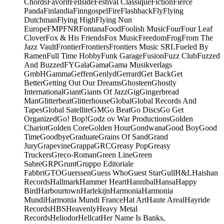
Chords
Favorit
Fellside
Festival Classique
Fiction
Fierce
Panda
Finlandia
Finngospel
Fire
Flashback
Fly
Flying
Dutchman
Flying High
Flying Nun
Europe
FMP
FNR
Fontana
Food
Foolish Music
Four
Four Leaf
Clover
Fox & His Friends
Fox Music
Freedom
Frog
From The
Jazz Vault
Frontier
Frontiers
Frontiers Music SRL
Fueled By
Ramen
Full Time Hobby
Funk Garage
Fusion
Fuzz Club
Fuzzed
And Buzzed
FY
Gala
Gama
Gama Musikverlags
GmbH
Gamma
Geffen
Genlyd
Gerrard
Get Back
Get
Better
Getting Out Our Dreams
Ghosteen
Ghostly
International
Giant
Giants Of Jazz
Gig
Gingerbread
Man
Glitterbeat
Glitterhouse
Global
Global Records And
Tapes
Global Satellite
GM
Go Beat
Go Discs
Go Get
Organized
Go! Bop!
Godz ov War Productions
Golden
Chariot
Golden Core
Golden Hour
Gondwana
Good Boy
Good
Time
Goodbye
Graduate
Grains Of Sand
Grand
Jury
Grapevine
Grappa
GRC
Greasy Pop
Greasy
Truckers
Greco-Roman
Green Line
Green
Sabre
GRP
Grunt
Gruppo Editoriale
Fabbri
GTO
Guerssen
Guess Who
Guest Star
Gull
H&L
Haishan
Records
Hallmark
Hammer Heart
Hannibal
Hansa
Happy
Bird
Harbourtown
Harlekijn
Harmonia
Harmonia
Mundi
Harmonia Mundi France
Hat Art
Haute Areal
Hayride
Records
HBS
Heavenly
Heavy Metal
Records
Heliodor
Hellcat
Her Name Is Banks,