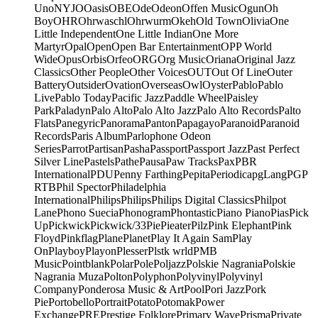
Uno
NYJO
Oasis
OBE
Ode
Odeon
Offen Music
Ogun
Oh
Boy
OHR
Ohrwaschl
Ohrwurm
Okeh
Old Town
Olivia
One
Little Independent
One Little Indian
One More
Martyr
Opal
Open
Open Bar Entertainment
OPP World
Wide
Opus
Orbis
Orfeo
ORG
Org Music
Oriana
Original Jazz
Classics
Other People
Other Voices
OUT
Out Of Line
Outer
Battery
Outsider
Ovation
Overseas
Owl
Oyster
Pablo
Pablo
Live
Pablo Today
Pacific Jazz
Paddle Wheel
Paisley
Park
Paladyn
Palo Alto
Palo Alto Jazz
Palo Alto Records
Palto
Flats
Panegyric
Panorama
Panton
Papagayo
Paranoid
Paranoid
Records
Paris Album
Parlophone Odeon
Series
Parrot
Partisan
Pasha
Passport
Passport Jazz
Past Perfect
Silver Line
Pastels
Pathe
Pausa
Paw Tracks
Pax
PBR
International
PDU
Penny Farthing
Pepita
Periodica
pgLang
PGP
RTB
Phil Spector
Philadelphia
International
Philips
Philips
Philips Digital Classics
Philpot
Lane
Phono Suecia
Phonogram
Phontastic
Piano Piano
Pias
Pick
Up
Pickwick
Pickwick/33
Pie
Pieater
Pilz
Pink Elephant
Pink
Floyd
Pinkflag
Plane
Planet
Play It Again Sam
Play
On
Playboy
Playon
Plesser
Plstk wrld
PMB
Music
Pointblank
Polar
Pole
Poljazz
Polskie Nagrania
Polskie
Nagrania Muza
Polton
Polyphon
Polyvinyl
Polyvinyl
Company
Ponderosa Music & Art
Pool
Pori Jazz
Pork
Pie
Portobello
Portrait
Potato
Potomak
Power
Exchange
PRE
Prestige Folklore
Primary Wave
Prisma
Private