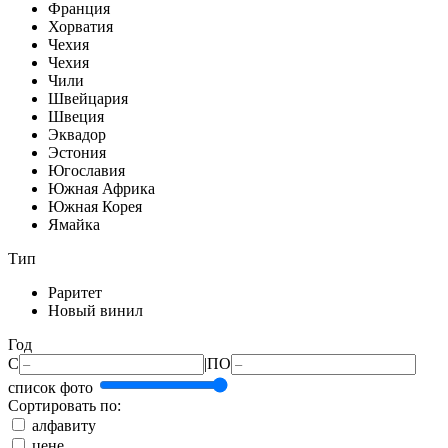
Франция
Хорватия
Чехия
Чехия
Чили
Швейцария
Швеция
Эквадор
Эстония
Югославия
Южная Африка
Южная Корея
Ямайка
Тип
Раритет
Новый винил
Год
С
|
ПО
список
фото
Сортировать по:
алфавиту
цене