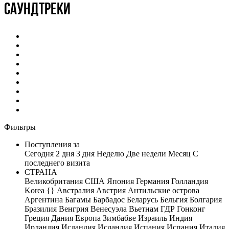
Саундтреки
Фильтры
Поступления за
Сегодня
2 дня
3 дня
Неделю
Две недели
Месяц
С
последнего визита
СТРАНА
Великобритания
США
Япония
Германия
Голландия
Korea
{}
Австралия
Австрия
Антильские острова
Аргентина
Багамы
Барбадос
Беларусь
Бельгия
Болгария
Бразилия
Венгрия
Венесуэла
Вьетнам
ГДР
Гонконг
Греция
Дания
Европа
Зимбабве
Израиль
Индия
Ирландия
Исландия
Исландия
Испания
Испания
Италия