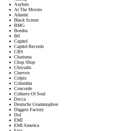
Asylum
At The Movies
Atlantic
Black Screen
BMG
Bomba
Btf
Capitol
Capitol Records
CBS
Charisma
Chop Shop
Chrysalis
Cinevox
Colpix
Columbia
Concorde
Cultures Of Soul
Decca
Deutsche Grammophon
Diggers Factory
Dol
EMI
EMI America
Enja