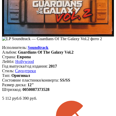
Исполнитель:
Soundtrack
Альбом:
Guardians Of The Galaxy Vol.2
Страна:
Европа
Лейбл:
Hollywood
Год выпуска/год издания:
2017
Стиль:
Саундтреки
Тип:
Оригинал
Состояние пластинки/конверта:
SS/SS
Размер диска:
12"
Штрихкод:
0050087373528
5 112
руб.
6 390 руб.