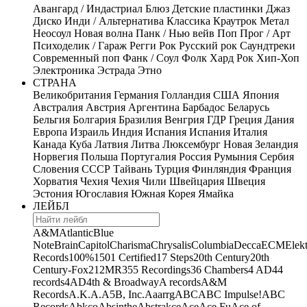
Авангард / Индастриал
Блюз
Детские пластинки
Джаз
Диско
Инди / Альтернатива
Классика
Краутрок
Метал
Неосоул
Новая волна
Панк / Нью вейв
Поп
Прог / Арт
Психоделик / Гараж
Регги
Рок
Русский рок
Саундтреки
Современный поп
Фанк / Соул
Фолк
Хард Рок
Хип-Хоп
Электроника
Эстрада
Этно
СТРАНА
Великобритания
Германия
Голландия
США
Япония
Австралия
Австрия
Аргентина
Барбадос
Беларусь
Бельгия
Болгария
Бразилия
Венгрия
ГДР
Греция
Дания
Европа
Израиль
Индия
Испания
Испания
Италия
Канада
Куба
Латвия
Литва
Люксембург
Новая Зеландия
Норвегия
Польша
Португалия
Россия
Румыния
Сербия
Словения
СССР
Тайвань
Турция
Финляндия
Франция
Хорватия
Чехия
Чехия
Чили
Швейцария
Швеция
Эстония
Югославия
Южная Корея
Ямайка
ЛЕЙБЛ
A&M
Atlantic
Blue
Note
Brain
Capitol
Charisma
Chrysalis
Columbia
Decca
ECM
Elek
Records
100%
1501 Certified
17 Steps
20th Century
20th
Century-Fox
21
2MR
355 Recordings
36 Chambers
4 AD
44
records
4AD
4th & Broadway
A records
A&M
Records
A.K.A.
A5B, Inc.
Aaarrg
ABC
ABC Impulse!
ABC
Records
Abkco
Absinthe
Abstrakce
Ace
Ace Fu
Ace of