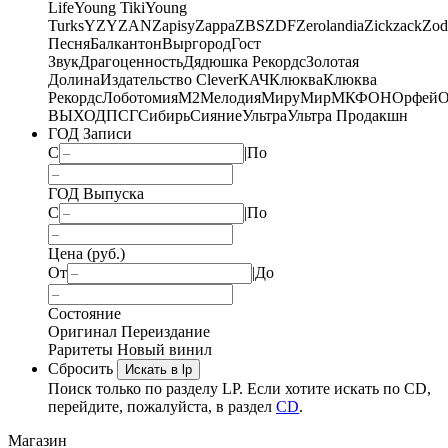
Life
Young Tiki
Young
Turks
YZY
ZAN
Zapisy
Zappa
ZBS
ZDF
Zerolandia
Zickzack
Zod
Песня
Балкантон
Выргород
Гост
Звук
Драгоценность
Дядюшка Рекордс
Золотая
Долина
Издательство Clever
КАЧ
Клюква
Клюква
Рекордс
Лоботомия
М2
Мелодия
МируМир
МКФОН
Орфей
О
ВЫХОД
ПСГ
Сибирь
Сияние
Ультра
Ультра Продакшн
ГОД Записи
С
|
По
ГОД Выпуска
С
|
По
Цена (руб.)
От
|
До
Состояние
Оригинал
Переиздание
Раритеты
Новый винил
Сбросить
Искать в lp
Поиск только по разделу LP. Если хотите искать по CD,
перейдите, пожалуйста, в раздел
CD
.
Магазин