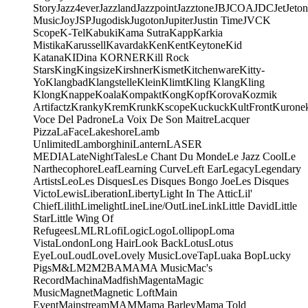
Story
Jazz4ever
Jazzland
Jazzpoint
Jazztone
JB
JCOA
JDC
Jet
Jeton
Music
Joy
JSP
Jugodisk
Jugoton
Jupiter
Justin Time
JVC
K
Scope
K-Tel
Kabuki
Kama Sutra
Kapp
Karkia
Mistika
Karussell
Kavardak
Ken
Kent
Keytone
Kid
Katana
KIDina KORNER
Kill Rock
Stars
King
Kingsize
Kirshner
Kismet
Kitchenware
Kitty-
Yo
Klangbad
Klangstelle
Klein
Klimt
Kling Klang
Kling
Klong
Knappe
Koala
Kompakt
Kong
Kopf
Korova
Kozmik
Artifactz
Kranky
Krem
Krunk
Kscope
Kuckuck
KultFront
Kurone
Voce Del Padrone
La Voix De Son Maitre
Lacquer
Pizza
LaFace
Lakeshore
Lamb
Unlimited
Lamborghini
Lantern
LASER
MEDIA
LateNightTales
Le Chant Du Monde
Le Jazz Cool
Le
Narthecophore
Leaf
Learning Curve
Left Ear
Legacy
Legendary
Artists
Leo
Les Disques
Les Disques Bongo Joe
Les Disques
Victo
Lewis
Liberation
Liberty
Light In The Attic
Lil'
Chief
Lilith
Limelight
Line
Line/OutLine
Link
Little David
Little
Star
Little Wing Of
Refugees
LMLR
Lofi
Logic
Logo
Lollipop
Loma
Vista
London
Long Hair
Look Back
Lotus
Lotus
Eye
Lou
Loud
Love
Lovely Music
LoveTap
Luaka Bop
Lucky
Pigs
M&L
M2
M2BA
MA
MA Music
Mac's
Record
Machina
Madfish
Magenta
Magic
Music
Magnet
Magnetic Loft
Main
Event
Mainstream
MAM
Mama Barley
Mama Told