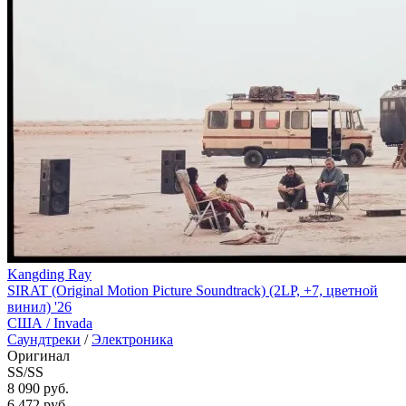
Kangding Ray
SIRAT (Original Motion Picture Soundtrack) (2LP, +7, цветной
винил) '26
США /
Invada
Саундтреки
/
Электроника
Оригинал
SS/SS
8 090 руб.
6 472
руб.