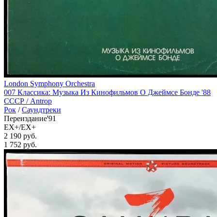
London Symphony Orchestra
007 Классика: Музыка Из Кинофильмов О Джеймсе Бонде '88
СССР /
Antrop
Рок
/
Саундтреки
Переиздание'91
EX+/EX+
2 190 руб.
1 752
руб.