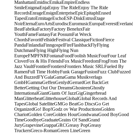
Manhattan
Emidisc
Emika
Empire
Endless
Smile
Enigma
Enja
Enjoy The Ride
Enjoy The Ride
Records
Enrage
Ensign
Enterprise
Epic
Epitaph
Erased
Tapes
Erato
Ermitage
Escho
ESP-Disk
Estrus
Etage
Noir
Eterna
EuroArts
Eurodisc
Euromusic
Europa
Everest
Everlan
Beat
Fabrika
Factory
Factory Benelux
Fair
Youth
Fame
Fantasy
Fat Possum
Fat Wreck
Chords
Favorit
Fellside
Festival Classique
Fiction
Fierce
Panda
Finlandia
Finngospel
Fire
Flashback
Fly
Flying
Dutchman
Flying High
Flying Nun
Europe
FMP
FNR
Fontana
Food
Foolish Music
Four
Four Leaf
Clover
Fox & His Friends
Fox Music
Freedom
Frog
From The
Jazz Vault
Frontier
Frontiers
Frontiers Music SRL
Fueled By
Ramen
Full Time Hobby
Funk Garage
Fusion
Fuzz Club
Fuzzed
And Buzzed
FY
Gala
Gama
Gama Musikverlags
GmbH
Gamma
Geffen
Genlyd
Gerrard
Get Back
Get
Better
Getting Out Our Dreams
Ghosteen
Ghostly
International
Giant
Giants Of Jazz
Gig
Gingerbread
Man
Glitterbeat
Glitterhouse
Global
Global Records And
Tapes
Global Satellite
GM
Go Beat
Go Discs
Go Get
Organized
Go! Bop!
Godz ov War Productions
Golden
Chariot
Golden Core
Golden Hour
Gondwana
Good Boy
Good
Time
Goodbye
Graduate
Grains Of Sand
Grand
Jury
Grapevine
Grappa
GRC
Greasy Pop
Greasy
Truckers
Greco-Roman
Green Line
Green