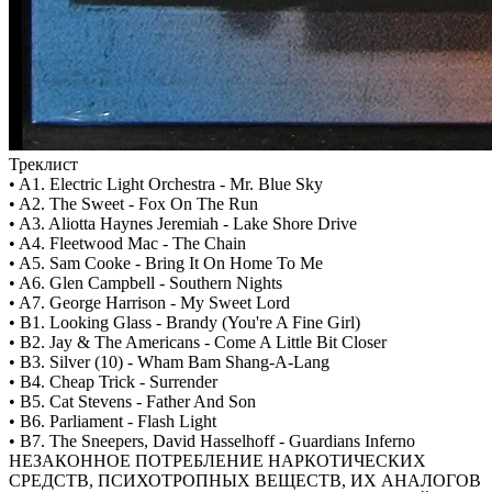
Треклист
• A1. Electric Light Orchestra - Mr. Blue Sky
• A2. The Sweet - Fox On The Run
• A3. Aliotta Haynes Jeremiah - Lake Shore Drive
• A4. Fleetwood Mac - The Chain
• A5. Sam Cooke - Bring It On Home To Me
• A6. Glen Campbell - Southern Nights
• A7. George Harrison - My Sweet Lord
• B1. Looking Glass - Brandy (You're A Fine Girl)
• B2. Jay & The Americans - Come A Little Bit Closer
• B3. Silver (10) - Wham Bam Shang-A-Lang
• B4. Cheap Trick - Surrender
• B5. Cat Stevens - Father And Son
• B6. Parliament - Flash Light
• B7. The Sneepers, David Hasselhoff - Guardians Inferno
НЕЗАКОННОЕ ПОТРЕБЛЕНИЕ НАРКОТИЧЕСКИХ
СРЕДСТВ, ПСИХОТРОПНЫХ ВЕЩЕСТВ, ИХ АНАЛОГОВ