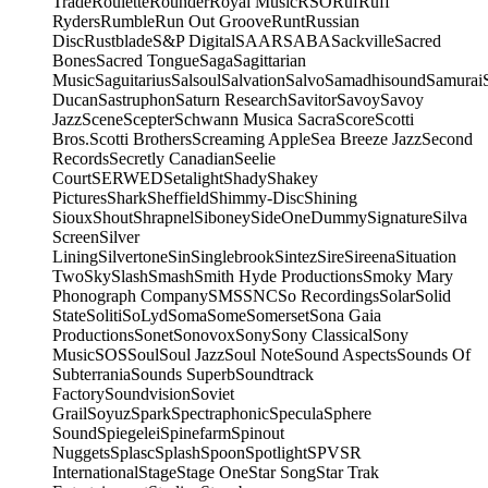
Trade
Roulette
Rounder
Royal Music
RSO
Ruf
Ruff
Ryders
Rumble
Run Out Groove
Runt
Russian
Disc
Rustblade
S&P Digital
SAAR
SABA
Sackville
Sacred
Bones
Sacred Tongue
Saga
Sagittarian
Music
Saguitarius
Salsoul
Salvation
Salvo
Samadhisound
Samurai
Ducan
Sastruphon
Saturn Research
Savitor
Savoy
Savoy
Jazz
Scene
Scepter
Schwann Musica Sacra
Score
Scotti
Bros.
Scotti Brothers
Screaming Apple
Sea Breeze Jazz
Second
Records
Secretly Canadian
Seelie
Court
SERWED
Setalight
Shady
Shakey
Pictures
Shark
Sheffield
Shimmy-Disc
Shining
Sioux
Shout
Shrapnel
Siboney
SideOneDummy
Signature
Silva
Screen
Silver
Lining
Silvertone
Sin
Singlebrook
Sintez
Sire
Sireena
Situation
Two
Sky
Slash
Smash
Smith Hyde Productions
Smoky Mary
Phonograph Company
SMS
SNC
So Recordings
Solar
Solid
State
Soliti
SoLyd
Soma
Some
Somerset
Sona Gaia
Productions
Sonet
Sonovox
Sony
Sony Classical
Sony
Music
SOS
Soul
Soul Jazz
Soul Note
Sound Aspects
Sounds Of
Subterrania
Sounds Superb
Soundtrack
Factory
Soundvision
Soviet
Grail
Soyuz
Spark
Spectraphonic
Specula
Sphere
Sound
Spiegelei
Spinefarm
Spinout
Nuggets
Splasc
Splash
Spoon
Spotlight
SPV
SR
International
Stage
Stage One
Star Song
Star Trak