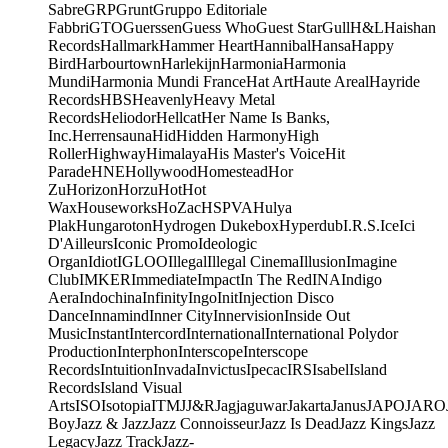
Sabre
GRP
Grunt
Gruppo Editoriale
Fabbri
GTO
Guerssen
Guess Who
Guest Star
Gull
H&L
Haishan
Records
Hallmark
Hammer Heart
Hannibal
Hansa
Happy
Bird
Harbourtown
Harlekijn
Harmonia
Harmonia
Mundi
Harmonia Mundi France
Hat Art
Haute Areal
Hayride
Records
HBS
Heavenly
Heavy Metal
Records
Heliodor
Hellcat
Her Name Is Banks,
Inc.
Herrensauna
Hid
Hidden Harmony
High
Roller
Highway
Himalaya
His Master's Voice
Hit
Parade
HNE
Hollywood
Homestead
Hor
Zu
Horizon
Horzu
Hot
Hot
Wax
Houseworks
HoZac
HSPVA
Hulya
Plak
Hungaroton
Hydrogen Dukebox
Hyperdub
I.R.S.
Ice
Ici
D'Ailleurs
Iconic Promo
Ideologic
Organ
Idiot
IGLOO
Illegal
Illegal Cinema
Illusion
Imagine
Club
IMKER
Immediate
Impact
In The Red
INA
Indigo
Aera
Indochina
Infinity
Ingo
Init
Injection Disco
Dance
Innamind
Inner City
Innervision
Inside Out
Music
Instant
Intercord
International
International Polydor
Production
Interphon
Interscope
Interscope
Records
Intuition
Invada
Invictus
Ipecac
IRS
Isabel
Island
Records
Island Visual
Arts
ISO
Isotopia
ITM
J
J&R
Jagjaguwar
Jakarta
Janus
JAPO
JARO
Boy
Jazz & Jazz
Jazz Connoisseur
Jazz Is Dead
Jazz Kings
Jazz
Legacy
Jazz Track
Jazz-