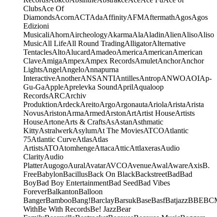
Clubs
Ace Of
Diamonds
Acorn
ACT
Ada
Affinity
AFM
Aftermath
Agos
Agos
Edizioni
Musicali
Ahorn
Aircheology
Akarma
Ala
Aladin
Alien
Aliso
Aliso
Music
All Life
All Round Trading
Alligator
Alternative
Tentacles
Alto
Alucard
Amadeo
America
American
American
Clave
Amiga
Ampex
Ampex Records
Amulet
Anchor
Anchor
Lights
Angel
Angelo
Annapurna
Interactive
Another
ANS
ANTI
Antilles
Antrop
ANWO
AOI
Ap-
Gu-Ga
Apple
Aprelevka Sound
April
Aqualoop
Records
ARC
Archiv
Produktion
Ardeck
Areito
Argo
Argonauta
Ariola
Arista
Arista
Novus
Ariston
Arma
Armed
Arston
Art
Artist House
Artists
House
Artone
Arts & Crafts
As
Astan
Asthmatic
Kitty
Astralwerk
Asylum
At The Movies
ATCO
Atlantic
75
Atlantic Curve
Atlas
Atlas
Artists
ATO
Atomhenge
Attaca
Attic
Attlaxeras
Audio
Clarity
Audio
Platter
Augogo
Aural
Avatar
AVCO
Avenue
Awal
Aware
Axis
B.
Free
Babylon
Bacillus
Back On Black
Backstreet
Bad
Bad
Boy
Bad Boy Entertainment
Bad Seed
Bad Vibes
Forever
Balkanton
Balloon
Banger
Bamboo
Bang!
Barclay
Barsuk
Base
Basf
Batjazz
BBE
BC
With
Be With Records
Be! Jazz
Bear