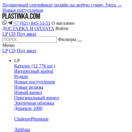
Подарочный сертификат онлайн на любую сумму. Здесь →
Новые поступления
+7 (921) 845-33-51
О магазине
ДОСТАВКА И ОПЛАТА
Войти
LP
CD
Под заказ
Фильтры
Меню
LP
CD
Под заказ
LP
Каталог (12 776 шт.)
Интересный выбор
Редкие
Новые поступления
Новые релизы
Новый винил
Оригинальный винил
Эротичная обложка
Дешевле 1000
ChaleurePhonique
Лейблы