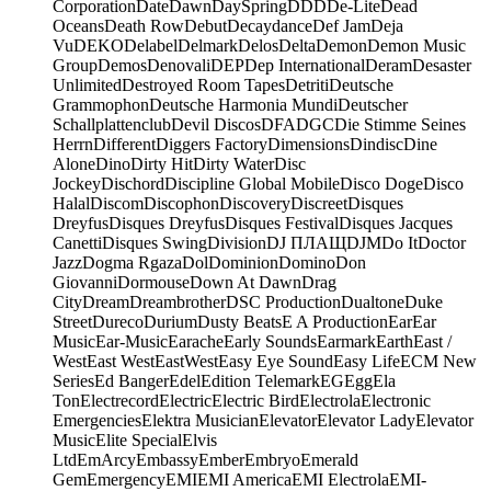
Corporation
Date
Dawn
DaySpring
DDD
De-Lite
Dead
Oceans
Death Row
Debut
Decaydance
Def Jam
Deja
Vu
DEKO
Delabel
Delmark
Delos
Delta
Demon
Demon Music
Group
Demos
Denovali
DEP
Dep International
Deram
Desaster
Unlimited
Destroyed Room Tapes
Detriti
Deutsche
Grammophon
Deutsche Harmonia Mundi
Deutscher
Schallplattenclub
Devil Discos
DFA
DGC
Die Stimme Seines
Herrn
Different
Diggers Factory
Dimensions
Dindisc
Dine
Alone
Dino
Dirty Hit
Dirty Water
Disc
Jockey
Dischord
Discipline Global Mobile
Disco Doge
Disco
Halal
Discom
Discophon
Discovery
Discreet
Disques
Dreyfus
Disques Dreyfus
Disques Festival
Disques Jacques
Canetti
Disques Swing
Division
DJ ПЛАЩ
DJM
Do It
Doctor
Jazz
Dogma Rgaza
Dol
Dominion
Domino
Don
Giovanni
Dormouse
Down At Dawn
Drag
City
Dream
Dreambrother
DSC Production
Dualtone
Duke
Street
Dureco
Durium
Dusty Beats
E A Production
Ear
Ear
Music
Ear-Music
Earache
Early Sounds
Earmark
Earth
East /
West
East West
EastWest
Easy Eye Sound
Easy Life
ECM New
Series
Ed Banger
Edel
Edition Telemark
EG
Egg
Ela
Ton
Electrecord
Electric
Electric Bird
Electrola
Electronic
Emergencies
Elektra Musician
Elevator
Elevator Lady
Elevator
Music
Elite Special
Elvis
Ltd
EmArcy
Embassy
Ember
Embryo
Emerald
Gem
Emergency
EMI
EMI America
EMI Electrola
EMI-