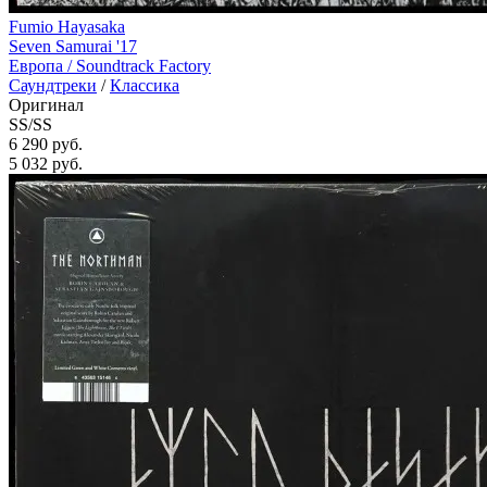
Fumio Hayasaka
Seven Samurai '17
Европа /
Soundtrack Factory
Саундтреки
/
Классика
Оригинал
SS/SS
6 290 руб.
5 032
руб.