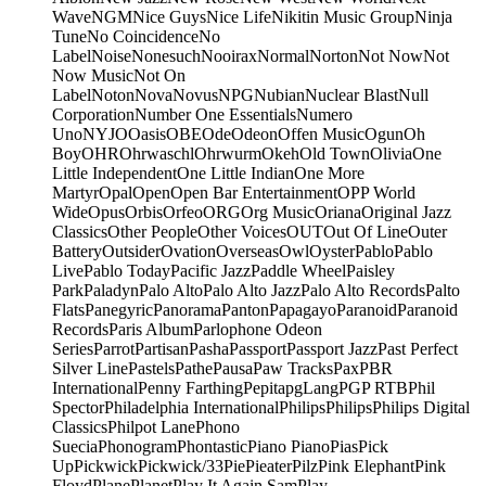
Wave
NGM
Nice Guys
Nice Life
Nikitin Music Group
Ninja
Tune
No Coincidence
No
Label
Noise
Nonesuch
Nooirax
Normal
Norton
Not Now
Not
Now Music
Not On
Label
Noton
Nova
Novus
NPG
Nubian
Nuclear Blast
Null
Corporation
Number One Essentials
Numero
Uno
NYJO
Oasis
OBE
Ode
Odeon
Offen Music
Ogun
Oh
Boy
OHR
Ohrwaschl
Ohrwurm
Okeh
Old Town
Olivia
One
Little Independent
One Little Indian
One More
Martyr
Opal
Open
Open Bar Entertainment
OPP World
Wide
Opus
Orbis
Orfeo
ORG
Org Music
Oriana
Original Jazz
Classics
Other People
Other Voices
OUT
Out Of Line
Outer
Battery
Outsider
Ovation
Overseas
Owl
Oyster
Pablo
Pablo
Live
Pablo Today
Pacific Jazz
Paddle Wheel
Paisley
Park
Paladyn
Palo Alto
Palo Alto Jazz
Palo Alto Records
Palto
Flats
Panegyric
Panorama
Panton
Papagayo
Paranoid
Paranoid
Records
Paris Album
Parlophone Odeon
Series
Parrot
Partisan
Pasha
Passport
Passport Jazz
Past Perfect
Silver Line
Pastels
Pathe
Pausa
Paw Tracks
Pax
PBR
International
Penny Farthing
Pepita
pgLang
PGP RTB
Phil
Spector
Philadelphia International
Philips
Philips
Philips Digital
Classics
Philpot Lane
Phono
Suecia
Phonogram
Phontastic
Piano Piano
Pias
Pick
Up
Pickwick
Pickwick/33
Pie
Pieater
Pilz
Pink Elephant
Pink
Floyd
Plane
Planet
Play It Again Sam
Play