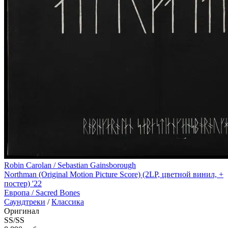
Robin Carolan / Sebastian Gainsborough
Northman (Original Motion Picture Score) (2LP, цветной винил, +
постер) '22
Европа /
Sacred Bones
Саундтреки
/
Классика
Оригинал
SS/SS