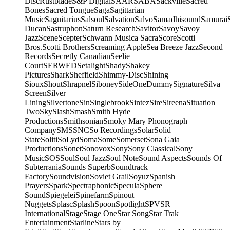
Disc
Rustblade
S&P Digital
SAAR
SABA
Sackville
Sacred
Bones
Sacred Tongue
Saga
Sagittarian
Music
Saguitarius
Salsoul
Salvation
Salvo
Samadhisound
Samurai
Ducan
Sastruphon
Saturn Research
Savitor
Savoy
Savoy
Jazz
Scene
Scepter
Schwann Musica Sacra
Score
Scotti
Bros.
Scotti Brothers
Screaming Apple
Sea Breeze Jazz
Second
Records
Secretly Canadian
Seelie
Court
SERWED
Setalight
Shady
Shakey
Pictures
Shark
Sheffield
Shimmy-Disc
Shining
Sioux
Shout
Shrapnel
Siboney
SideOneDummy
Signature
Silva
Screen
Silver
Lining
Silvertone
Sin
Singlebrook
Sintez
Sire
Sireena
Situation
Two
Sky
Slash
Smash
Smith Hyde
Productions
Smithsonian
Smoky Mary Phonograph
Company
SMS
SNC
So Recordings
Solar
Solid
State
Soliti
SoLyd
Soma
Some
Somerset
Sona Gaia
Productions
Sonet
Sonovox
Sony
Sony Classical
Sony
Music
SOS
Soul
Soul Jazz
Soul Note
Sound Aspects
Sounds Of
Subterrania
Sounds Superb
Soundtrack
Factory
Soundvision
Soviet Grail
Soyuz
Spanish
Prayers
Spark
Spectraphonic
Specula
Sphere
Sound
Spiegelei
Spinefarm
Spinout
Nuggets
Splasc
Splash
Spoon
Spotlight
SPV
SR
International
Stage
Stage One
Star Song
Star Trak
Entertainment
Starline
Stars by