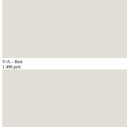
V/A – Best
1 490
руб.