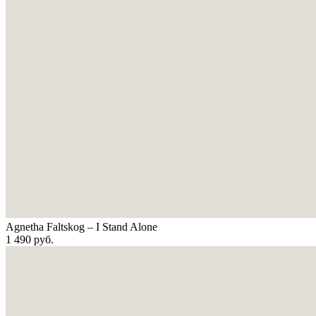
Agnetha Faltskog – I Stand Alone
1 490
руб.