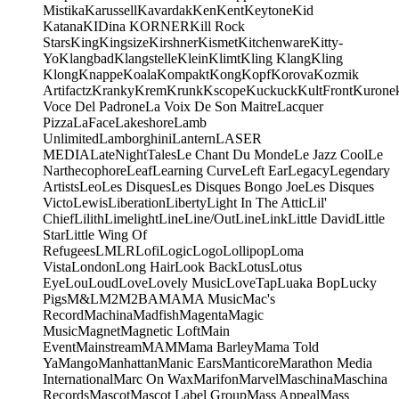
Mistika
Karussell
Kavardak
Ken
Kent
Keytone
Kid
Katana
KIDina KORNER
Kill Rock
Stars
King
Kingsize
Kirshner
Kismet
Kitchenware
Kitty-
Yo
Klangbad
Klangstelle
Klein
Klimt
Kling Klang
Kling
Klong
Knappe
Koala
Kompakt
Kong
Kopf
Korova
Kozmik
Artifactz
Kranky
Krem
Krunk
Kscope
Kuckuck
KultFront
Kurone
Voce Del Padrone
La Voix De Son Maitre
Lacquer
Pizza
LaFace
Lakeshore
Lamb
Unlimited
Lamborghini
Lantern
LASER
MEDIA
LateNightTales
Le Chant Du Monde
Le Jazz Cool
Le
Narthecophore
Leaf
Learning Curve
Left Ear
Legacy
Legendary
Artists
Leo
Les Disques
Les Disques Bongo Joe
Les Disques
Victo
Lewis
Liberation
Liberty
Light In The Attic
Lil'
Chief
Lilith
Limelight
Line
Line/OutLine
Link
Little David
Little
Star
Little Wing Of
Refugees
LMLR
Lofi
Logic
Logo
Lollipop
Loma
Vista
London
Long Hair
Look Back
Lotus
Lotus
Eye
Lou
Loud
Love
Lovely Music
LoveTap
Luaka Bop
Lucky
Pigs
M&L
M2
M2BA
MA
MA Music
Mac's
Record
Machina
Madfish
Magenta
Magic
Music
Magnet
Magnetic Loft
Main
Event
Mainstream
MAM
Mama Barley
Mama Told
Ya
Mango
Manhattan
Manic Ears
Manticore
Marathon Media
International
Marc On Wax
Marifon
Marvel
Maschina
Maschina
Records
Mascot
Mascot Label Group
Mass Appeal
Mass