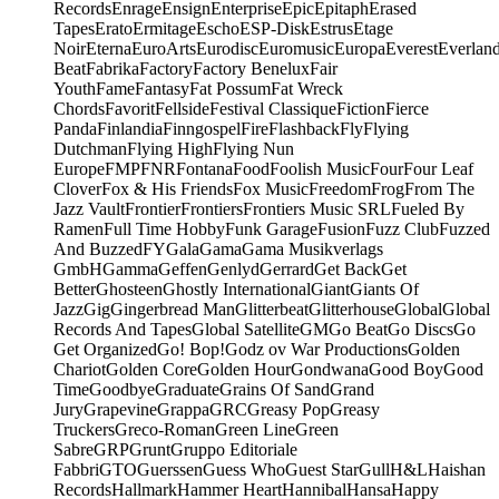
Records
Enrage
Ensign
Enterprise
Epic
Epitaph
Erased
Tapes
Erato
Ermitage
Escho
ESP-Disk
Estrus
Etage
Noir
Eterna
EuroArts
Eurodisc
Euromusic
Europa
Everest
Everlan
Beat
Fabrika
Factory
Factory Benelux
Fair
Youth
Fame
Fantasy
Fat Possum
Fat Wreck
Chords
Favorit
Fellside
Festival Classique
Fiction
Fierce
Panda
Finlandia
Finngospel
Fire
Flashback
Fly
Flying
Dutchman
Flying High
Flying Nun
Europe
FMP
FNR
Fontana
Food
Foolish Music
Four
Four Leaf
Clover
Fox & His Friends
Fox Music
Freedom
Frog
From The
Jazz Vault
Frontier
Frontiers
Frontiers Music SRL
Fueled By
Ramen
Full Time Hobby
Funk Garage
Fusion
Fuzz Club
Fuzzed
And Buzzed
FY
Gala
Gama
Gama Musikverlags
GmbH
Gamma
Geffen
Genlyd
Gerrard
Get Back
Get
Better
Ghosteen
Ghostly International
Giant
Giants Of
Jazz
Gig
Gingerbread Man
Glitterbeat
Glitterhouse
Global
Global
Records And Tapes
Global Satellite
GM
Go Beat
Go Discs
Go
Get Organized
Go! Bop!
Godz ov War Productions
Golden
Chariot
Golden Core
Golden Hour
Gondwana
Good Boy
Good
Time
Goodbye
Graduate
Grains Of Sand
Grand
Jury
Grapevine
Grappa
GRC
Greasy Pop
Greasy
Truckers
Greco-Roman
Green Line
Green
Sabre
GRP
Grunt
Gruppo Editoriale
Fabbri
GTO
Guerssen
Guess Who
Guest Star
Gull
H&L
Haishan
Records
Hallmark
Hammer Heart
Hannibal
Hansa
Happy