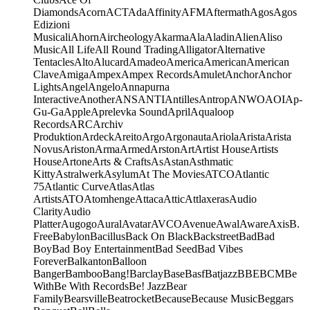
Diamonds
Acorn
ACT
Ada
Affinity
AFM
Aftermath
Agos
Agos
Edizioni
Musicali
Ahorn
Aircheology
Akarma
Ala
Aladin
Alien
Aliso
Music
All Life
All Round Trading
Alligator
Alternative
Tentacles
Alto
Alucard
Amadeo
America
American
American
Clave
Amiga
Ampex
Ampex Records
Amulet
Anchor
Anchor
Lights
Angel
Angelo
Annapurna
Interactive
Another
ANS
ANTI
Antilles
Antrop
ANWO
AOI
Ap-
Gu-Ga
Apple
Aprelevka Sound
April
Aqualoop
Records
ARC
Archiv
Produktion
Ardeck
Areito
Argo
Argonauta
Ariola
Arista
Arista
Novus
Ariston
Arma
Armed
Arston
Art
Artist House
Artists
House
Artone
Arts & Crafts
As
Astan
Asthmatic
Kitty
Astralwerk
Asylum
At The Movies
ATCO
Atlantic
75
Atlantic Curve
Atlas
Atlas
Artists
ATO
Atomhenge
Attaca
Attic
Attlaxeras
Audio
Clarity
Audio
Platter
Augogo
Aural
Avatar
AVCO
Avenue
Awal
Aware
Axis
B.
Free
Babylon
Bacillus
Back On Black
Backstreet
Bad
Bad
Boy
Bad Boy Entertainment
Bad Seed
Bad Vibes
Forever
Balkanton
Balloon
Banger
Bamboo
Bang!
Barclay
Base
Basf
Batjazz
BBE
BCM
Be
With
Be With Records
Be! Jazz
Bear
Family
Bearsville
Beatrocket
Because
Because Music
Beggars