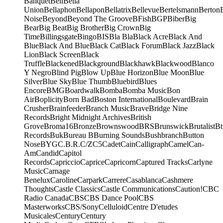
Banquet
Bell
Bella
Union
Bellaphon
Bellapon
Bellatrix
Bellevue
Bertelsmann
Berton
Noise
Beyond
Beyond The Groove
BFish
BGP
Biber
Big
Bear
Big Beat
Big Brother
Big Crown
Big
Time
Billingsgate
Bingo
BIS
Bla Bla
Black Acre
Black And
Blue
Black And Blue
Black Cat
Black Forum
Black Jazz
Black
Lion
Black Screen
Black
Truffle
Blackened
Blackground
Blackhawk
Blackwood
Blanco
Y Negro
Blind Pig
Blow Up
Blue Horizon
Blue Moon
Blue
Silver
Blue Sky
Blue Thumb
Bluebird
Blues
Encore
BMG
Boardwalk
Bomba
Bomba Music
Bon
Air
Boplicity
Born Bad
Boston International
Boulevard
Brain
Crusher
Brainfeeder
Branch Music
Brave
Bridge Nine
Records
Bright Midnight Archives
British
Grove
Broma16
Bronze
Brownswood
BRS
Brunswick
Brutalist
Bt
Records
Buk
Bureau B
Burning Sounds
Bushbranch
Button
Nose
BYG
C.B.R.
C/Z
C5
Cadet
Cain
Calligraph
Camel
Can-
Am
Candid
Capitol
Records
Capriccio
Caprice
Capricorn
Captured Tracks
Carlyne
Music
Carnage
Benelux
Caroline
Carpark
Carrere
Casablanca
Cashmere
Thoughts
Castle Classics
Castle Communications
Caution!
CBC
Radio Canada
CBS
CBS Dance Pool
CBS
Masterworks
CBS/Sony
Celluloid
Centre D'etudes
Musicales
Century
Century