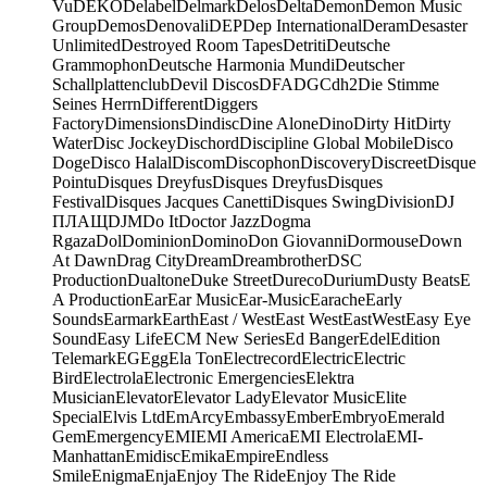
Vu
DEKO
Delabel
Delmark
Delos
Delta
Demon
Demon Music
Group
Demos
Denovali
DEP
Dep International
Deram
Desaster
Unlimited
Destroyed Room Tapes
Detriti
Deutsche
Grammophon
Deutsche Harmonia Mundi
Deutscher
Schallplattenclub
Devil Discos
DFA
DGC
dh2
Die Stimme
Seines Herrn
Different
Diggers
Factory
Dimensions
Dindisc
Dine Alone
Dino
Dirty Hit
Dirty
Water
Disc Jockey
Dischord
Discipline Global Mobile
Disco
Doge
Disco Halal
Discom
Discophon
Discovery
Discreet
Disque
Pointu
Disques Dreyfus
Disques Dreyfus
Disques
Festival
Disques Jacques Canetti
Disques Swing
Division
DJ
ПЛАЩ
DJM
Do It
Doctor Jazz
Dogma
Rgaza
Dol
Dominion
Domino
Don Giovanni
Dormouse
Down
At Dawn
Drag City
Dream
Dreambrother
DSC
Production
Dualtone
Duke Street
Dureco
Durium
Dusty Beats
E
A Production
Ear
Ear Music
Ear-Music
Earache
Early
Sounds
Earmark
Earth
East / West
East West
EastWest
Easy Eye
Sound
Easy Life
ECM New Series
Ed Banger
Edel
Edition
Telemark
EG
Egg
Ela Ton
Electrecord
Electric
Electric
Bird
Electrola
Electronic Emergencies
Elektra
Musician
Elevator
Elevator Lady
Elevator Music
Elite
Special
Elvis Ltd
EmArcy
Embassy
Ember
Embryo
Emerald
Gem
Emergency
EMI
EMI America
EMI Electrola
EMI-
Manhattan
Emidisc
Emika
Empire
Endless
Smile
Enigma
Enja
Enjoy The Ride
Enjoy The Ride