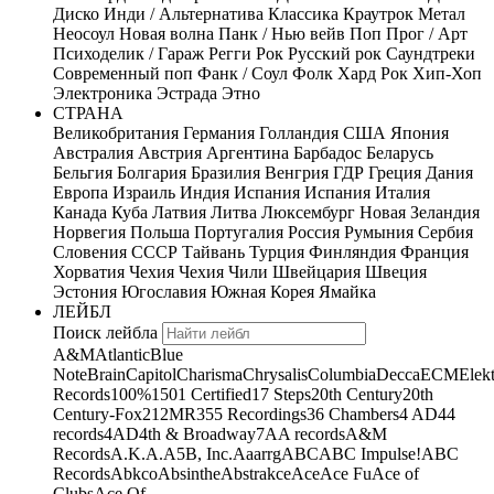
Диско
Инди / Альтернатива
Классика
Краутрок
Метал
Неосоул
Новая волна
Панк / Нью вейв
Поп
Прог / Арт
Психоделик / Гараж
Регги
Рок
Русский рок
Саундтреки
Современный поп
Фанк / Соул
Фолк
Хард Рок
Хип-Хоп
Электроника
Эстрада
Этно
СТРАНА
Великобритания
Германия
Голландия
США
Япония
Австралия
Австрия
Аргентина
Барбадос
Беларусь
Бельгия
Болгария
Бразилия
Венгрия
ГДР
Греция
Дания
Европа
Израиль
Индия
Испания
Испания
Италия
Канада
Куба
Латвия
Литва
Люксембург
Новая Зеландия
Норвегия
Польша
Португалия
Россия
Румыния
Сербия
Словения
СССР
Тайвань
Турция
Финляндия
Франция
Хорватия
Чехия
Чехия
Чили
Швейцария
Швеция
Эстония
Югославия
Южная Корея
Ямайка
ЛЕЙБЛ
Поиск лейбла
A&M
Atlantic
Blue
Note
Brain
Capitol
Charisma
Chrysalis
Columbia
Decca
ECM
Elek
Records
100%
1501 Certified
17 Steps
20th Century
20th
Century-Fox
21
2MR
355 Recordings
36 Chambers
4 AD
44
records
4AD
4th & Broadway
7A
A records
A&M
Records
A.K.A.
A5B, Inc.
Aaarrg
ABC
ABC Impulse!
ABC
Records
Abkco
Absinthe
Abstrakce
Ace
Ace Fu
Ace of
Clubs
Ace Of