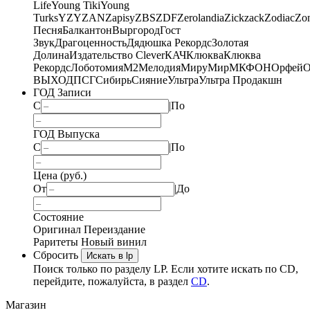
Life
Young Tiki
Young
Turks
YZY
ZAN
Zapisy
ZBS
ZDF
Zerolandia
Zickzack
Zodiac
Zo
Песня
Балкантон
Выргород
Гост
Звук
Драгоценность
Дядюшка Рекордс
Золотая
Долина
Издательство Clever
КАЧ
Клюква
Клюква
Рекордс
Лоботомия
М2
Мелодия
МируМир
МКФОН
Орфей
О
ВЫХОД
ПСГ
Сибирь
Сияние
Ультра
Ультра Продакшн
ГОД Записи
С
|
По
ГОД Выпуска
С
|
По
Цена (руб.)
От
|
До
Состояние
Оригинал
Переиздание
Раритеты
Новый винил
Сбросить
Искать в lp
Поиск только по разделу LP. Если хотите искать по CD,
перейдите, пожалуйста, в раздел
CD
.
Магазин