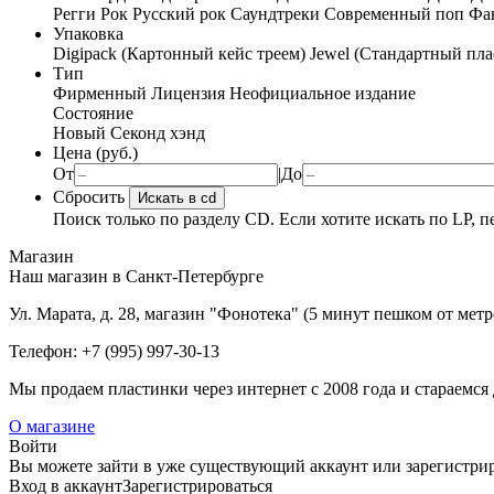
Регги
Рок
Русский рок
Саундтреки
Современный поп
Фан
Упаковка
Digipack (Картонный кейс треем)
Jewel (Стандартный пла
Тип
Фирменный
Лицензия
Неофициальное издание
Состояние
Новый
Секонд хэнд
Цена (руб.)
От
|
До
Сбросить
Искать в cd
Поиск только по разделу CD. Если хотите искать по LP, п
Магазин
Наш магазин в Санкт-Петербурге
Ул. Марата, д. 28, магазин "Фонотека" (5 минут пешком от мет
Телефон: +7 (995) 997-30-13
Мы продаем пластинки через интернет c 2008 года и стараемся 
О магазине
Войти
Вы можете зайти в уже существующий аккаунт или зарегистриро
Вход
в аккаунт
Зарегистрироваться