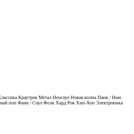
Классика
Краутрок
Метал
Неосоул
Новая волна
Панк / Нью
ный поп
Фанк / Соул
Фолк
Хард Рок
Хип-Хоп
Электроника