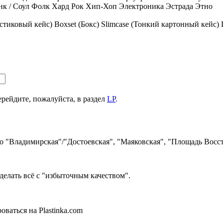
к / Соул
Фолк
Хард Рок
Хип-Хоп
Электроника
Эстрада
Этно
стиковый кейс)
Boxset (Бокс)
Slimcase (Тонкий картонный кейс)
ерейдите, пожалуйста, в раздел
LP
.
ро "Владимирская"/"Достоевская", "Маяковская", "Площадь Восст
делать всё с "избыточным качеством".
ваться на Plastinka.com