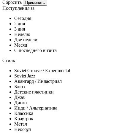
Сбросить
Применить
Поступления за
Сегодня
2 дня
3 дня
Неделю
Две недели
Месяц
С последнего визита
Стиль
Soviet Groove / Experimental
Soviet Jazz
Авангард / Индастриал
Блюз
Детские пластинки
Джаз
Диско
Инди / Альтернатива
Классика
Краутрок
Метал
Неосоул