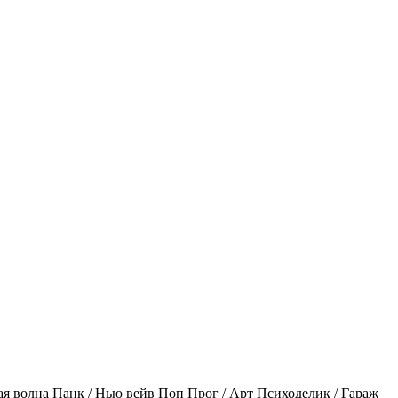
ая волна
Панк / Нью вейв
Поп
Прог / Арт
Психоделик / Гараж