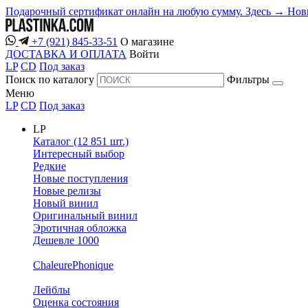
Подарочный сертификат онлайн на любую сумму. Здесь →
Нов
+7 (921) 845-33-51
О магазине
ДОСТАВКА И ОПЛАТА
Войти
LP
CD
Под заказ
Поиск по каталогу
Фильтры
Меню
LP
CD
Под заказ
LP
Каталог (12 851 шт.)
Интересный выбор
Редкие
Новые поступления
Новые релизы
Новый винил
Оригинальный винил
Эротичная обложка
Дешевле 1000
ChaleurePhonique
Лейблы
Оценка состояния