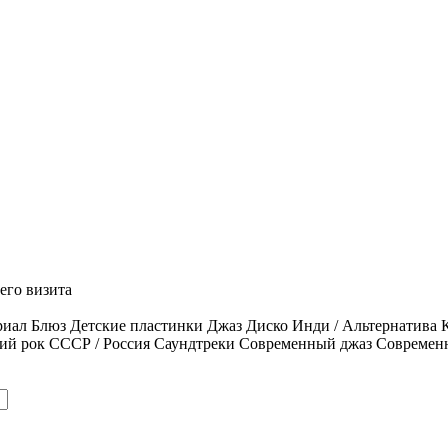
его визита
риал
Блюз
Детские пластинки
Джаз
Диско
Инди / Альтернатива
ий рок
СССР / Россия
Саундтреки
Современный джаз
Современ