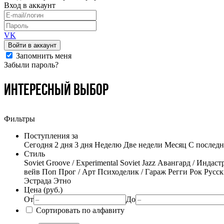
Вход
в аккаунт
VK
Войти в аккаунт
Запомнить меня
Забыли пароль?
Интересный выбор
Фильтры
Поступления за
Сегодня
2 дня
3 дня
Неделю
Две недели
Месяц
С последн
Стиль
Soviet Groove / Experimental
Soviet Jazz
Авангард / Индаст
вейв
Поп
Прог / Арт
Психоделик / Гараж
Регги
Рок
Русск
Эстрада
Этно
Цена (руб.)
От
До
Сортировать по алфавиту