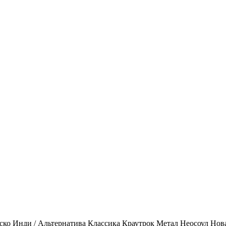
ско
Инди / Альтернатива
Классика
Краутрок
Метал
Неосоул
Нов