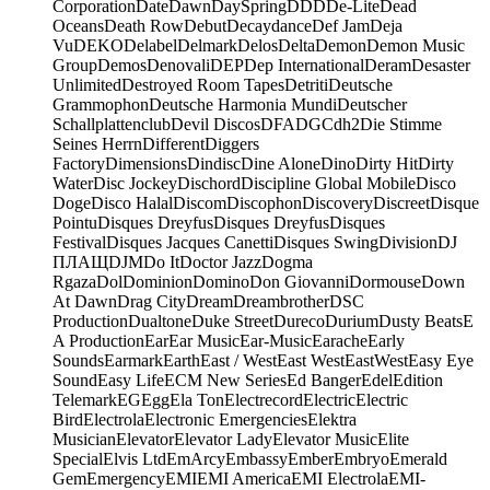
Corporation
Date
Dawn
DaySpring
DDD
De-Lite
Dead
Oceans
Death Row
Debut
Decaydance
Def Jam
Deja
Vu
DEKO
Delabel
Delmark
Delos
Delta
Demon
Demon Music
Group
Demos
Denovali
DEP
Dep International
Deram
Desaster
Unlimited
Destroyed Room Tapes
Detriti
Deutsche
Grammophon
Deutsche Harmonia Mundi
Deutscher
Schallplattenclub
Devil Discos
DFA
DGC
dh2
Die Stimme
Seines Herrn
Different
Diggers
Factory
Dimensions
Dindisc
Dine Alone
Dino
Dirty Hit
Dirty
Water
Disc Jockey
Dischord
Discipline Global Mobile
Disco
Doge
Disco Halal
Discom
Discophon
Discovery
Discreet
Disque
Pointu
Disques Dreyfus
Disques Dreyfus
Disques
Festival
Disques Jacques Canetti
Disques Swing
Division
DJ
ПЛАЩ
DJM
Do It
Doctor Jazz
Dogma
Rgaza
Dol
Dominion
Domino
Don Giovanni
Dormouse
Down
At Dawn
Drag City
Dream
Dreambrother
DSC
Production
Dualtone
Duke Street
Dureco
Durium
Dusty Beats
E
A Production
Ear
Ear Music
Ear-Music
Earache
Early
Sounds
Earmark
Earth
East / West
East West
EastWest
Easy Eye
Sound
Easy Life
ECM New Series
Ed Banger
Edel
Edition
Telemark
EG
Egg
Ela Ton
Electrecord
Electric
Electric
Bird
Electrola
Electronic Emergencies
Elektra
Musician
Elevator
Elevator Lady
Elevator Music
Elite
Special
Elvis Ltd
EmArcy
Embassy
Ember
Embryo
Emerald
Gem
Emergency
EMI
EMI America
EMI Electrola
EMI-