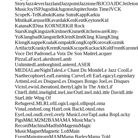
Story
Jazz4ever
Jazzland
Jazzpoint
Jazztone
JB
JCOA
JDC
Jet
Jeton
Music
Joy
JSP
Jugodisk
Jugoton
Jupiter
Justin Time
JVC
K
Scope
K-Tel
Kabuki
Kama Sutra
Kapp
Karkia
Mistika
Karussell
Kavardak
Ken
Kent
Keytone
Kid
Katana
KIDina KORNER
Kill Rock
Stars
King
Kingsize
Kirshner
Kismet
Kitchenware
Kitty-
Yo
Klangbad
Klangstelle
Klein
Klimt
Kling Klang
Kling
Klong
Knappe
Koala
Kompakt
Kong
Kopf
Korova
Kozmik
Artifactz
Kranky
Krem
Krunk
Kscope
Kuckuck
KultFront
Kurone
Voce Del Padrone
La Voix De Son Maitre
Lacquer
Pizza
LaFace
Lakeshore
Lamb
Unlimited
Lamborghini
Lantern
LASER
MEDIA
LateNightTales
Le Chant Du Monde
Le Jazz Cool
Le
Narthecophore
Leaf
Learning Curve
Left Ear
Legacy
Legendary
Artists
Leo
Les Disques
Les Disques Bongo Joe
Les Disques
Victo
Lewis
Liberation
Liberty
Light In The Attic
Lil'
Chief
Lilith
Limelight
Line
Line/OutLine
Link
Little David
Little
Star
Little Wing Of
Refugees
LMLR
Lofi
Logic
Logo
Lollipop
Loma
Vista
London
Long Hair
Look Back
Lotus
Lotus
Eye
Lou
Loud
Love
Lovely Music
LoveTap
Luaka Bop
Lucky
Pigs
M&L
M2
M2BA
MA
MA Music
Mac's
Record
Machina
Madfish
Magenta
Magic
Music
Magnet
Magnetic Loft
Main
Event
Mainstream
MAM
Mama Barley
Mama Told