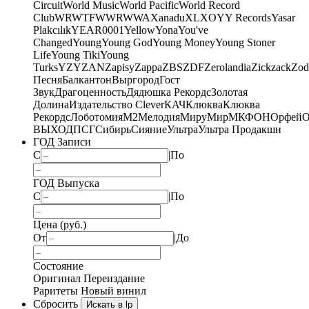
Circuit
World Music
World Pacific
World Record
Club
WRWTFWWR
WWA
Xanadu
XL
XO
Y
Y Records
Yasar
Plakcılık
YEAR0001
Yellow
Yona
You've
Changed
Young
Young God
Young Money
Young Stoner
Life
Young Tiki
Young
Turks
YZY
ZAN
Zapisy
Zappa
ZBS
ZDF
Zerolandia
Zickzack
Zod
Песня
Балкантон
Выргород
Гост
Звук
Драгоценность
Дядюшка Рекордс
Золотая
Долина
Издательство Clever
КАЧ
Клюква
Клюква
Рекордс
Лоботомия
М2
Мелодия
МируМир
МКФОН
Орфей
О
ВЫХОД
ПСГ
Сибирь
Сияние
Ультра
Ультра Продакшн
ГОД Записи
С
|
По
ГОД Выпуска
С
|
По
Цена (руб.)
От
|
До
Состояние
Оригинал
Переиздание
Раритеты
Новый винил
Сбросить
Искать в lp