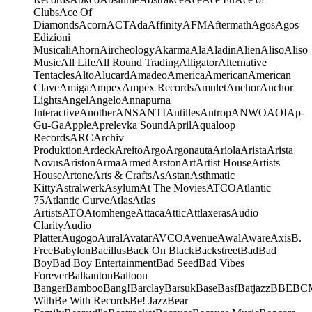
Clubs
Ace Of
Diamonds
Acorn
ACT
Ada
Affinity
AFM
Aftermath
Agos
Agos
Edizioni
Musicali
Ahorn
Aircheology
Akarma
Ala
Aladin
Alien
Aliso
Aliso
Music
All Life
All Round Trading
Alligator
Alternative
Tentacles
Alto
Alucard
Amadeo
America
American
American
Clave
Amiga
Ampex
Ampex Records
Amulet
Anchor
Anchor
Lights
Angel
Angelo
Annapurna
Interactive
Another
ANS
ANTI
Antilles
Antrop
ANWO
AOI
Ap-
Gu-Ga
Apple
Aprelevka Sound
April
Aqualoop
Records
ARC
Archiv
Produktion
Ardeck
Areito
Argo
Argonauta
Ariola
Arista
Arista
Novus
Ariston
Arma
Armed
Arston
Art
Artist House
Artists
House
Artone
Arts & Crafts
As
Astan
Asthmatic
Kitty
Astralwerk
Asylum
At The Movies
ATCO
Atlantic
75
Atlantic Curve
Atlas
Atlas
Artists
ATO
Atomhenge
Attaca
Attic
Attlaxeras
Audio
Clarity
Audio
Platter
Augogo
Aural
Avatar
AVCO
Avenue
Awal
Aware
Axis
B.
Free
Babylon
Bacillus
Back On Black
Backstreet
Bad
Bad
Boy
Bad Boy Entertainment
Bad Seed
Bad Vibes
Forever
Balkanton
Balloon
Banger
Bamboo
Bang!
Barclay
Barsuk
Base
Basf
Batjazz
BBE
BC
With
Be With Records
Be! Jazz
Bear