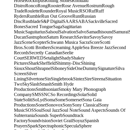
Horse
Rocktopus
Rolling Stones
Romuald
Distro
Ronco
Rong
Rooster
Rose Avenue
Rostrum
Rough
Trade
Roulette
Rounder
Royal Music
RSO
Ruf
Ruff
Ryders
Rumble
Run Out Groove
Runt
Russian
Disc
Rustblade
S&P Digital
SAAR
SABA
Sackville
Sacred
Bones
Sacred Tongue
Saga
Sagittarian
Music
Saguitarius
Salsoul
Salvation
Salvo
Samadhisound
Samurai
Ducan
Sastruphon
Saturn Research
Savitor
Savoy
Savoy
Jazz
Scene
Scepter
Schwann Musica Sacra
Score
Scotti
Bros.
Scotti Brothers
Screaming Apple
Sea Breeze Jazz
Second
Records
Secretly Canadian
Seelie
Court
SERWED
Setalight
Shady
Shakey
Pictures
Shark
Sheffield
Shimmy-Disc
Shining
Sioux
Shout
Shrapnel
Siboney
SideOneDummy
Signature
Silva
Screen
Silver
Lining
Silvertone
Sin
Singlebrook
Sintez
Sire
Sireena
Situation
Two
Sky
Slash
Smash
Smith Hyde
Productions
Smithsonian
Smoky Mary Phonograph
Company
SMS
SNC
So Recordings
Solar
Solid
State
Soliti
SoLyd
Soma
Some
Somerset
Sona Gaia
Productions
Sonet
Sonovox
Sony
Sony Classical
Sony
Music
SOS
Soul
Soul Jazz
Soul Note
Sound Aspects
Sounds Of
Subterrania
Sounds Superb
Soundtrack
Factory
Soundvision
Soviet Grail
Soyuz
Spanish
Prayers
Spark
Spectraphonic
Specula
Sphere