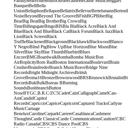
Family
Bearsville
Beatrocket
Because
Because Music
Beggars
Banquet
Bell
Bella
Union
Bellaphon
Bellapon
Bellatrix
Bellevue
Bertelsmann
Berton
Noise
Beyond
Beyond The Groove
BFish
BGP
Biber
Big
Bear
Big Beat
Big Brother
Big Crown
Big
Time
Billingsgate
Bingo
BIS
Bla Bla
Black Acre
Black And
Blue
Black And Blue
Black Cat
Black Forum
Black Jazz
Black
Lion
Black Screen
Black
Truffle
Blackened
Blackground
Blackhawk
Blackwood
Blanco
Y Negro
Blind Pig
Blow Up
Blue Horizon
Blue Moon
Blue
Silver
Blue Sky
Blue Thumb
Bluebird
Blues
Encore
BMG
Boardwalk
Bomba
Bomba Music
Bon
Air
Boplicity
Born Bad
Boston International
Boulevard
Brain
Crusher
Brainfeeder
Branch Music
Brave
Bridge Nine
Records
Bright Midnight Archives
British
Grove
Broma16
Bronze
Brownswood
BRS
Brunswick
Brutalist
Bt
Records
Buk
Bulk
Bureau B
Burning
Sounds
Bushbranch
Button
Nose
BYG
C.B.R.
C/Z
C5
Cadet
Cain
Calligraph
Camel
Can-
Am
Candid
Capitol
Records
Capriccio
Caprice
Capricorn
Captured Tracks
Carlyne
Music
Carnage
Benelux
Caroline
Carpark
Carrere
Casablanca
Cashmere
Thoughts
Castle Classics
Castle Communications
Caution!
CBC
Radio Canada
CBS
CBS Dance Pool
CBS