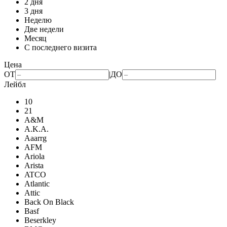
2 дня
3 дня
Неделю
Две недели
Месяц
С последнего визита
Цена
ОТ
|
ДО
Лейбл
10
21
A&M
A.K.A.
Aaarrg
AFM
Ariola
Arista
ATCO
Atlantic
Attic
Back On Black
Basf
Beserkley