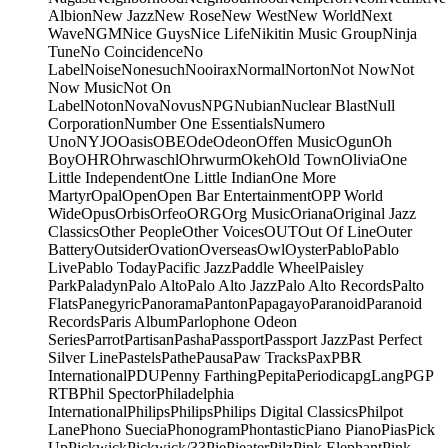
Albion
New Jazz
New Rose
New West
New World
Next
Wave
NGM
Nice Guys
Nice Life
Nikitin Music Group
Ninja
Tune
No Coincidence
No
Label
Noise
Nonesuch
Nooirax
Normal
Norton
Not Now
Not
Now Music
Not On
Label
Noton
Nova
Novus
NPG
Nubian
Nuclear Blast
Null
Corporation
Number One Essentials
Numero
Uno
NYJO
Oasis
OBE
Ode
Odeon
Offen Music
Ogun
Oh
Boy
OHR
Ohrwaschl
Ohrwurm
Okeh
Old Town
Olivia
One
Little Independent
One Little Indian
One More
Martyr
Opal
Open
Open Bar Entertainment
OPP World
Wide
Opus
Orbis
Orfeo
ORG
Org Music
Oriana
Original Jazz
Classics
Other People
Other Voices
OUT
Out Of Line
Outer
Battery
Outsider
Ovation
Overseas
Owl
Oyster
Pablo
Pablo
Live
Pablo Today
Pacific Jazz
Paddle Wheel
Paisley
Park
Paladyn
Palo Alto
Palo Alto Jazz
Palo Alto Records
Palto
Flats
Panegyric
Panorama
Panton
Papagayo
Paranoid
Paranoid
Records
Paris Album
Parlophone Odeon
Series
Parrot
Partisan
Pasha
Passport
Passport Jazz
Past Perfect
Silver Line
Pastels
Pathe
Pausa
Paw Tracks
Pax
PBR
International
PDU
Penny Farthing
Pepita
Periodica
pgLang
PGP
RTB
Phil Spector
Philadelphia
International
Philips
Philips
Philips Digital Classics
Philpot
Lane
Phono Suecia
Phonogram
Phontastic
Piano Piano
Pias
Pick
Up
Pickwick
Pickwick/33
Pie
Pieater
Pilz
Pink Elephant
Pink