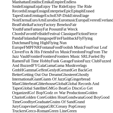
Manhattan
Emidisc
Emika
Empire
Endless
Smile
Enigma
Enja
Enjoy The Ride
Enjoy The Ride
Records
Enrage
Ensign
Enterprise
Epic
Epitaph
Erased
Tapes
Erato
Ermitage
Escho
ESP-Disk
Estrus
Etage
Noir
Eterna
EuroArts
Eurodisc
Euromusic
Europa
Everest
Everlan
Beat
Fabrika
Factory
Factory Benelux
Fair
Youth
Fame
Fantasy
Fat Possum
Fat Wreck
Chords
Favorit
Fellside
Festival Classique
Fiction
Fierce
Panda
Finlandia
Finngospel
Fire
Flashback
Fly
Flying
Dutchman
Flying High
Flying Nun
Europe
FMP
FNR
Fontana
Food
Foolish Music
Four
Four Leaf
Clover
Fox & His Friends
Fox Music
Freedom
Frog
From The
Jazz Vault
Frontier
Frontiers
Frontiers Music SRL
Fueled By
Ramen
Full Time Hobby
Funk Garage
Fusion
Fuzz Club
Fuzzed
And Buzzed
FY
Gala
Gama
Gama Musikverlags
GmbH
Gamma
Geffen
Genlyd
Gerrard
Get Back
Get
Better
Getting Out Our Dreams
Ghosteen
Ghostly
International
Giant
Giants Of Jazz
Gig
Gingerbread
Man
Glitterbeat
Glitterhouse
Global
Global Records And
Tapes
Global Satellite
GM
Go Beat
Go Discs
Go Get
Organized
Go! Bop!
Godz ov War Productions
Golden
Chariot
Golden Core
Golden Hour
Gondwana
Good Boy
Good
Time
Goodbye
Graduate
Grains Of Sand
Grand
Jury
Grapevine
Grappa
GRC
Greasy Pop
Greasy
Truckers
Greco-Roman
Green Line
Green