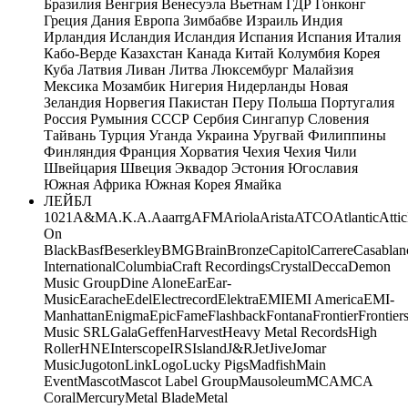
Бразилия
Венгрия
Венесуэла
Вьетнам
ГДР
Гонконг
Греция
Дания
Европа
Зимбабве
Израиль
Индия
Ирландия
Исландия
Исландия
Испания
Испания
Италия
Кабо-Верде
Казахстан
Канада
Китай
Колумбия
Корея
Куба
Латвия
Ливан
Литва
Люксембург
Малайзия
Мексика
Мозамбик
Нигерия
Нидерланды
Новая
Зеландия
Норвегия
Пакистан
Перу
Польша
Португалия
Россия
Румыния
СССР
Сербия
Сингапур
Словения
Тайвань
Турция
Уганда
Украина
Уругвай
Филиппины
Финляндия
Франция
Хорватия
Чехия
Чехия
Чили
Швейцария
Швеция
Эквадор
Эстония
Югославия
Южная Африка
Южная Корея
Ямайка
ЛЕЙБЛ
10
21
A&M
A.K.A.
Aaarrg
AFM
Ariola
Arista
ATCO
Atlantic
Attic
On
Black
Basf
Beserkley
BMG
Brain
Bronze
Capitol
Carrere
Casablan
International
Columbia
Craft Recordings
Crystal
Decca
Demon
Music Group
Dine Alone
Ear
Ear-
Music
Earache
Edel
Electrecord
Elektra
EMI
EMI America
EMI-
Manhattan
Enigma
Epic
Fame
Flashback
Fontana
Frontier
Frontier
Music SRL
Gala
Geffen
Harvest
Heavy Metal Records
High
Roller
HNE
Interscope
IRS
Island
J&R
Jet
Jive
Jomar
Music
Jugoton
Link
Logo
Lucky Pigs
Madfish
Main
Event
Mascot
Mascot Label Group
Mausoleum
MCA
MCA
Coral
Mercury
Metal Blade
Metal