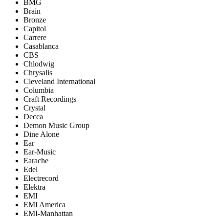
BMG
Brain
Bronze
Capitol
Carrere
Casablanca
CBS
Chlodwig
Chrysalis
Cleveland International
Columbia
Craft Recordings
Crystal
Decca
Demon Music Group
Dine Alone
Ear
Ear-Music
Earache
Edel
Electrecord
Elektra
EMI
EMI America
EMI-Manhattan