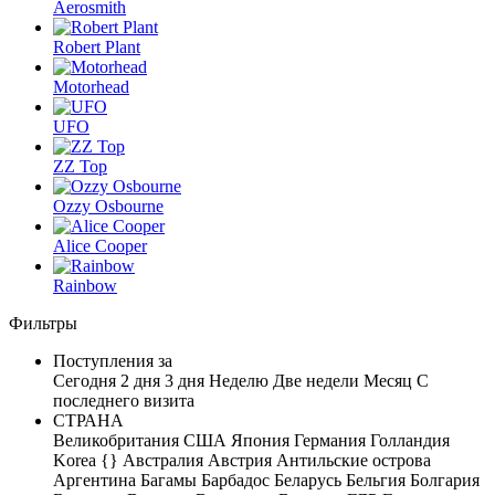
Aerosmith
Robert Plant
Motorhead
UFO
ZZ Top
Ozzy Osbourne
Alice Cooper
Rainbow
Фильтры
Поступления за
Сегодня
2 дня
3 дня
Неделю
Две недели
Месяц
С
последнего визита
СТРАНА
Великобритания
США
Япония
Германия
Голландия
Korea
{}
Австралия
Австрия
Антильские острова
Аргентина
Багамы
Барбадос
Беларусь
Бельгия
Болгария