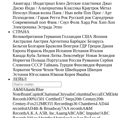
Авангард / Индастриал
Блюз
Детские пластинки
Джаз
Диско
Инди / Альтернатива
Классика
Краутрок
Метал
Неосоул
Новая волна
Панк / Нью вейв
Поп
Прог / Арт
Психоделик / Гараж
Регги
Рок
Русский рок
Саундтреки
Современный поп
Фанк / Соул
Фолк
Хард Рок
Хип-Хоп
Электроника
Эстрада
Этно
СТРАНА
Великобритания
Германия
Голландия
США
Япония
Австралия
Австрия
Аргентина
Барбадос
Беларусь
Бельгия
Болгария
Бразилия
Венгрия
ГДР
Греция
Дания
Европа
Израиль
Индия
Испания
Испания
Италия
Канада
Куба
Латвия
Литва
Люксембург
Новая Зеландия
Норвегия
Польша
Португалия
Россия
Румыния
Сербия
Словения
СССР
Тайвань
Турция
Финляндия
Франция
Хорватия
Чехия
Чехия
Чили
Швейцария
Швеция
Эстония
Югославия
Южная Корея
Ямайка
ЛЕЙБЛ
A&M
Atlantic
Blue
Note
Brain
Capitol
Charisma
Chrysalis
Columbia
Decca
ECM
Elek
Records
100%
1501 Certified
17 Steps
20th Century
20th
Century-Fox
21
2MR
355 Recordings
36 Chambers
4 AD
44
records
4AD
4th & Broadway
7A
A records
A&M
Records
A.K.A.
A5B, Inc.
Aaarrg
ABC
ABC Impulse!
ABC
Records
Abkco
Absinthe
Abstrakce
Ace
Ace Fu
Ace of