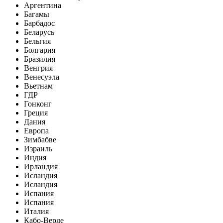
Аргентина
Багамы
Барбадос
Беларусь
Бельгия
Болгария
Бразилия
Венгрия
Венесуэла
Вьетнам
ГДР
Гонконг
Греция
Дания
Европа
Зимбабве
Израиль
Индия
Ирландия
Исландия
Исландия
Испания
Испания
Италия
Кабо-Верде