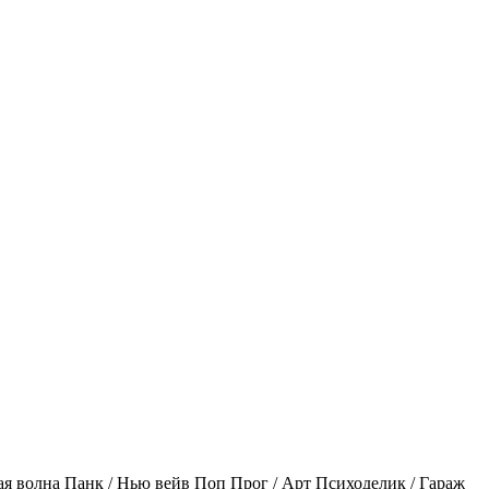
ая волна
Панк / Нью вейв
Поп
Прог / Арт
Психоделик / Гараж