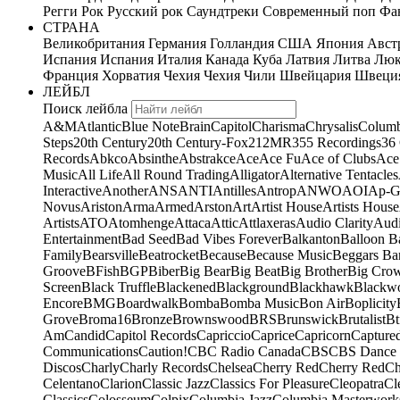
Регги
Рок
Русский рок
Саундтреки
Современный поп
Фан
СТРАНА
Великобритания
Германия
Голландия
США
Япония
Авст
Испания
Испания
Италия
Канада
Куба
Латвия
Литва
Люк
Франция
Хорватия
Чехия
Чехия
Чили
Швейцария
Швеци
ЛЕЙБЛ
Поиск лейбла
A&M
Atlantic
Blue Note
Brain
Capitol
Charisma
Chrysalis
Columb
Steps
20th Century
20th Century-Fox
21
2MR
355 Recordings
36
Records
Abkco
Absinthe
Abstrakce
Ace
Ace Fu
Ace of Clubs
Ace
Music
All Life
All Round Trading
Alligator
Alternative Tentacles
Interactive
Another
ANS
ANTI
Antilles
Antrop
ANWO
AOI
Ap-G
Novus
Ariston
Arma
Armed
Arston
Art
Artist House
Artists House
Artists
ATO
Atomhenge
Attaca
Attic
Attlaxeras
Audio Clarity
Audi
Entertainment
Bad Seed
Bad Vibes Forever
Balkanton
Balloon B
Family
Bearsville
Beatrocket
Because
Because Music
Beggars Ba
Groove
BFish
BGP
Biber
Big Bear
Big Beat
Big Brother
Big Cro
Screen
Black Truffle
Blackened
Blackground
Blackhawk
Blackw
Encore
BMG
Boardwalk
Bomba
Bomba Music
Bon Air
Boplicity
Grove
Broma16
Bronze
Brownswood
BRS
Brunswick
Brutalist
Bt
Am
Candid
Capitol Records
Capriccio
Caprice
Capricorn
Capture
Communications
Caution!
CBC Radio Canada
CBS
CBS Dance 
Discos
Charly
Charly Records
Chelsea
Cherry Red
Cherry Red
Ch
Celentano
Clarion
Classic Jazz
Classics For Pleasure
Cleopatra
Cl
Classics
Colosseum
Colpix
Columbia Jazz
Columbia Masterwork