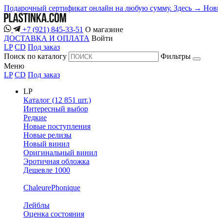
Подарочный сертификат онлайн на любую сумму. Здесь →
Нов
+7 (921) 845-33-51
О магазине
ДОСТАВКА И ОПЛАТА
Войти
LP
CD
Под заказ
Поиск по каталогу
Фильтры
Меню
LP
CD
Под заказ
LP
Каталог (12 851 шт.)
Интересный выбор
Редкие
Новые поступления
Новые релизы
Новый винил
Оригинальный винил
Эротичная обложка
Дешевле 1000
ChaleurePhonique
Лейблы
Оценка состояния