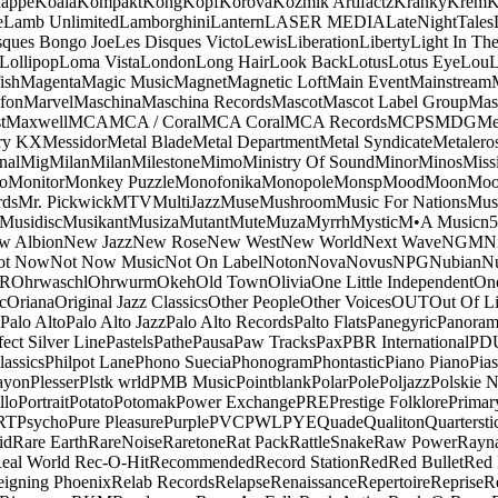
appe
Koala
Kompakt
Kong
Kopf
Korova
Kozmik Artifactz
Kranky
Krem
K
e
Lamb Unlimited
Lamborghini
Lantern
LASER MEDIA
LateNightTales
sques Bongo Joe
Les Disques Victo
Lewis
Liberation
Liberty
Light In The
Lollipop
Loma Vista
London
Long Hair
Look Back
Lotus
Lotus Eye
Lou
ish
Magenta
Magic Music
Magnet
Magnetic Loft
Main Event
Mainstream
fon
Marvel
Maschina
Maschina Records
Mascot
Mascot Label Group
Mas
t
Maxwell
MCA
MCA / Coral
MCA Coral
MCA Records
MCPS
MDG
Me
ry KX
Messidor
Metal Blade
Metal Department
Metal Syndicate
Metalero
nal
Mig
Milan
Milan
Milestone
Mimo
Ministry Of Sound
Minor
Minos
Miss
o
Monitor
Monkey Puzzle
Monofonika
Monopole
Monsp
Mood
Moon
Moo
ds
Mr. Pickwick
MTV
MultiJazz
Muse
Mushroom
Music For Nations
Musi
Musidisc
Musikant
Musiza
Mutant
Mute
Muza
Myrrh
Mystic
M•A Music
n
w Albion
New Jazz
New Rose
New West
New World
Next Wave
NGM
N
ot Now
Not Now Music
Not On Label
Noton
Nova
Novus
NPG
Nubian
Nu
R
Ohrwaschl
Ohrwurm
Okeh
Old Town
Olivia
One Little Independent
One
c
Oriana
Original Jazz Classics
Other People
Other Voices
OUT
Out Of L
Palo Alto
Palo Alto Jazz
Palo Alto Records
Palto Flats
Panegyric
Panora
fect Silver Line
Pastels
Pathe
Pausa
Paw Tracks
Pax
PBR International
PD
lassics
Philpot Lane
Phono Suecia
Phonogram
Phontastic
Piano Piano
Pias
ayon
Plesser
Plstk wrld
PMB Music
Pointblank
Polar
Pole
Poljazz
Polskie N
llo
Portrait
Potato
Potomak
Power Exchange
PRE
Prestige Folklore
Primar
RT
Psycho
Pure Pleasure
Purple
PVC
PWL
PYE
Quade
Qualiton
Quartersti
id
Rare Earth
RareNoise
Raretone
Rat Pack
RattleSnake
Raw Power
Rayn
eal World
Rec-O-Hit
Recommended
Record Station
Red
Red Bullet
Red 
eigning Phoenix
Relab Records
Relapse
Renaissance
Repertoire
Reprise
R