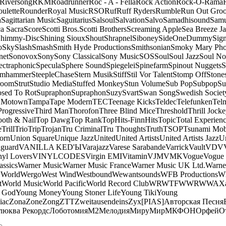
Riversong
RKM
Roadrunner
Roc - A - Fella
Rock Action
Rock-O-Rama
ulette
Rounder
Royal Music
RSO
Ruf
Ruff Ryders
Rumble
Run Out Gro
a
Sagittarian Music
Saguitarius
Salsoul
Salvation
Salvo
Samadhisound
Samu
a Sacra
Score
Scotti Bros.
Scotti Brothers
Screaming Apple
Sea Breeze J
himmy-Disc
Shining Sioux
Shout
Shrapnel
Siboney
SideOneDummy
Sign
o
Sky
Slash
Smash
Smith Hyde Productions
Smithsonian
Smoky Mary Ph
net
Sonovox
Sony
Sony Classical
Sony Music
SOS
Soul
Soul Jazz
Soul No
ectraphonic
Specula
Sphere Sound
Spiegelei
Spinefarm
Spinout Nuggets
S
amhammer
SteepleChase
Stern Musik
Stiff
Stil Vor Talent
Stomp Off
Stone
room
Strut
Studio Media
Stuffed Monkey
Stun Volume
Sub Pop
Subpop
Su
sed To Rot
Supraphon
Supraphon
Suzy
Svart
Swan Song
Swedish Society
 Motown
Tampa
Tape Modern
TEC
Teenage Kicks
Teldec
Telefunken
Tel
Progressive
Third Man
Thorofon
Three Blind Mice
Threshold
Thrill Jock
ooth & Nail
Top Dawg
Top Rank
TopHits-FinnHits
Topic
Total Experien
e
Trill
Trio
Trip
Trojan
Tru Criminal
Tru Thoughts
Truth
TSOP
Tsunami Mo
orn
Union Square
Unique Jazz
United
United Artists
United Artists Jazz
Un
guard
VANILLA KED'Ы
Varajazz
Varese Sarabande
Varrick
Vault
VDV
nyl Lovers
VINYLCODES
Virgin EMI
Vitamin
VJM
VMK
Vogue
Vogue 
assics
Warner Music
Warner Music France
Warner Music UK Ltd.
Warne
 World
Wergo
West Wind
Westbound
Wewantsounds
WFB Productions
W
t
World Music
World Pacific
World Record Club
WRWTFWWR
WWA
X
 God
Young Money
Young Stoner Life
Young Tiki
Young
iac
Zona
Zone
Zong
ZTT
Zweitausendeins
Zyx
[PIAS]
Авторская Песня
люква Рекордс
Лоботомия
М2
Мелодия
МируМир
МКФОН
Орфей
О