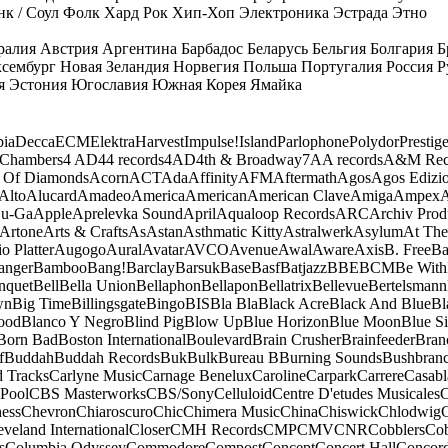
к / Соул
Фолк
Хард Рок
Хип-Хоп
Электроника
Эстрада
Этно
ралия
Австрия
Аргентина
Барбадос
Беларусь
Бельгия
Болгария
Б
сембург
Новая Зеландия
Норвегия
Польша
Португалия
Россия
Р
я
Эстония
Югославия
Южная Корея
Ямайка
ia
Decca
ECM
Elektra
Harvest
Impulse!
Island
Parlophone
Polydor
Prestig
 Chambers
4 AD
44 records
4AD
4th & Broadway
7A
A records
A&M Rec
 Of Diamonds
Acorn
ACT
Ada
Affinity
AFM
Aftermath
Agos
Agos Edizio
Alto
Alucard
Amadeo
America
American
American Clave
Amiga
Ampex
A
u-Ga
Apple
Aprelevka Sound
April
Aqualoop Records
ARC
Archiv Prod
Artone
Arts & Crafts
As
Astan
Asthmatic Kitty
Astralwerk
Asylum
At The
o Platter
Augogo
Aural
Avatar
AVCO
Avenue
Awal
Aware
Axis
B. Free
Ba
anger
Bamboo
Bang!
Barclay
Barsuk
Base
Basf
Batjazz
BBE
BCM
Be With
nquet
Bell
Bella Union
Bellaphon
Bellapon
Bellatrix
Bellevue
Bertelsmann
wn
Big Time
Billingsgate
Bingo
BIS
Bla Bla
Black Acre
Black And Blue
Bl
ood
Blanco Y Negro
Blind Pig
Blow Up
Blue Horizon
Blue Moon
Blue Si
Born Bad
Boston International
Boulevard
Brain Crusher
Brainfeeder
Bran
f
Buddah
Buddah Records
Buk
Bulk
Bureau B
Burning Sounds
Bushbran
d Tracks
Carlyne Music
Carnage Benelux
Caroline
Carpark
Carrere
Casabl
Pool
CBS Masterworks
CBS/Sony
Celluloid
Centre D'etudes Musicales
C
ess
Chevron
Chiaroscuro
Chic
Chimera Music
China
Chiswick
Chlodwig
eveland International
Closer
CMH Records
CMP
CMV
CNR
Cobblers
Cob
s
Columbia Odyssey
Commodore
Compost
Concept
Concert Hall
Concor