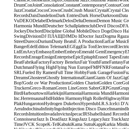
Drum
ConJoint
Consolation
Constant
Contemporary
Contour
Cont
Jazz
Croatia
Crocos
Crown
Crush
Crush Music
Crystal
Crystal Cle
Records
Dais
Dandelion
Dark Entries
Dark Horse
Darkroom
Data
Vu
DEKO
Delabel
Delmark
Delos
Delta
Demon
Demon Music Gr
Harmonia Mundi
Deutscher Schallplattenclub
Devil Discos
DFA
Jockey
Dischord
Discipline Global Mobile
Disco Doge
Disco Hal
Swing
Division
DJ ПЛАЩ
DJM
Do It
Doctor Jazz
Dogma Rgaza
Street
Dureco
Durium
Dusty Beats
E A Production
Ear
Ear Music
Banger
Edel
Edition Telemark
EG
Egg
Ela Ton
Electrecord
Electri
Ltd
EmArcy
Embassy
Ember
Embryo
Emerald Gem
Emergency
E
Records
Enrage
Ensign
Enterprise
Epic
Epitaph
Erased Tapes
Erat
Beat
Fabrika
Factory
Factory Benelux
Fair Youth
Fame
Fantasy
Fa
Dutchman
Flying High
Flying Nun Europe
FMP
FNR
Fontana
Fo
SRL
Fueled By Ramen
Full Time Hobby
Funk Garage
Fusion
Fu
Dreams
Ghosteen
Ghostly International
Giant
Giants Of Jazz
Gig
Bop!
Godz ov War Productions
Golden Chariot
Golden Core
Gol
Truckers
Greco-Roman
Green Line
Green Sabre
GRP
Grunt
Grupp
Bird
Harbourtown
Harlekijn
Harmonia
Harmonia Mundi
Harmoni
Inc.
Herrensauna
Hid
Hidden Harmony
High Roller
Highway
Him
Plak
Hungaroton
Hydrogen Dukebox
Hyperdub
I.R.S.
Ice
Ici D'Ai
Aera
Indochina
Infinity
Ingo
Init
Injection Disco Dance
Innamind
I
Records
Intuition
Invada
Invictus
Ipecac
IRS
Isabel
Island Records
Connoisseur
Jazz Is Dead
Jazz Kings
Jazz Legacy
Jazz Track
Jazz
Time
JVC
K Scope
K-Tel
Kabuki
Kama Sutra
Kapp
Karkia Mistik