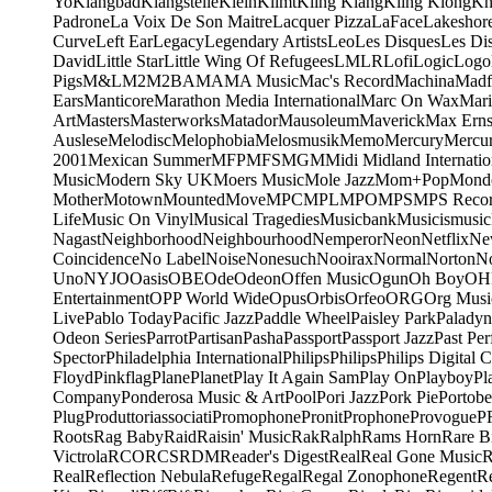
Yo
Klangbad
Klangstelle
Klein
Klimt
Kling Klang
Kling Klong
Kn
Padrone
La Voix De Son Maitre
Lacquer Pizza
LaFace
Lakeshor
Curve
Left Ear
Legacy
Legendary Artists
Leo
Les Disques
Les Di
David
Little Star
Little Wing Of Refugees
LMLR
Lofi
Logic
Logo
Pigs
M&L
M2
M2BA
MA
MA Music
Mac's Record
Machina
Madf
Ears
Manticore
Marathon Media International
Marc On Wax
Mari
Art
Masters
Masterworks
Matador
Mausoleum
Maverick
Max Erns
Auslese
Melodisc
Melophobia
Melosmusik
Memo
Mercury
Mercu
2001
Mexican Summer
MFP
MFS
MGM
Midi
Midland Internatio
Music
Modern Sky UK
Moers Music
Mole Jazz
Mom+Pop
Mond
Mother
Motown
Mounted
Move
MPC
MPL
MPO
MPS
MPS Recor
Life
Music On Vinyl
Musical Tragedies
Musicbank
Musicismusic
Nagast
Neighborhood
Neighbourhood
Nemperor
Neon
Netflix
Ne
Coincidence
No Label
Noise
Nonesuch
Nooirax
Normal
Norton
N
Uno
NYJO
Oasis
OBE
Ode
Odeon
Offen Music
Ogun
Oh Boy
OH
Entertainment
OPP World Wide
Opus
Orbis
Orfeo
ORG
Org Musi
Live
Pablo Today
Pacific Jazz
Paddle Wheel
Paisley Park
Paladyn
Odeon Series
Parrot
Partisan
Pasha
Passport
Passport Jazz
Past Per
Spector
Philadelphia International
Philips
Philips
Philips Digital C
Floyd
Pinkflag
Plane
Planet
Play It Again Sam
Play On
Playboy
Pl
Company
Ponderosa Music & Art
Pool
Pori Jazz
Pork Pie
Portobe
Plug
Produttoriassociati
Promophone
Pronit
Prophone
Provogue
P
Roots
Rag Baby
Raid
Raisin' Music
Rak
Ralph
Rams Horn
Rare B
Victrola
RCO
RCS
RDM
Reader's Digest
Real
Real Gone Music
R
Real
Reflection Nebula
Refuge
Regal
Regal Zonophone
Regent
R