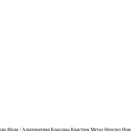
ско
Инди / Альтернатива
Классика
Краутрок
Метал
Неосоул
Нов