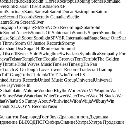
RockBeat
Rocket
Rockin' Horse
Rocktopus
Rolling Stones
Romuald
ove
Runt
Russian Disc
Rustblade
S&P
rai
Sanctuary
Santa
Saravah
Sareni Ducan
Sastruphon
Saturn
azz
Second Records
Secretly Canadian
Seelie
ature
Silva Screen
Silver
onograph Company
SMS
SNC
So Recordings
Solar
Solid
te
Sound Aspects
Sounds Of Subterrania
Sounds Superb
Soundtrack
plasc
Splash
Spoon
Spotlight
SPV
SR International
Stage
Stage One
Star
s Throw
Storm Of Justice Records
Stormy
darshan Disc
Sugar Hill
Sumerian
Summit
 Discofil
Sweet Spirit
Swingtime
Swiss Jazz
Symbolica
Sympathy For
mavar
Telstar
Temple
Tent
Tequila Grooves
Tern
Terrible
The Golden
ey
Throttle
Tidal Waves Music
Timeless
Timesig
Tin Pan
ce
Touch & Go
Tough Love
Towner Records
Tradecraft
Trading
b
Tuff Gong
Turbo
Turkuola
TVT
Twin/Tone
U.S.
ited Artists Records
United Music Group
Universal
Universal
Vee Jay
Venice In
Schallplatten
Volume
Voodoo Rhythm
Vortex
Vox
VP
Wagram
Walt
r Sunset
Warp
Waterland
WaterTower
WaterTower
Wax 'N Stacks
We
hat
What's So Funny About
Whirlwind
Wifon
Wiiija
Wilbury
Win
anadu
XL
XO
Y
Y Records
Yasar
Балкантон
Выргород
Гост Звук
Драгоценность
Дядюшка
тделение ВЫХОД
ПСГ
Сибирь
Сияние
Ультра
Ультра Продакшн