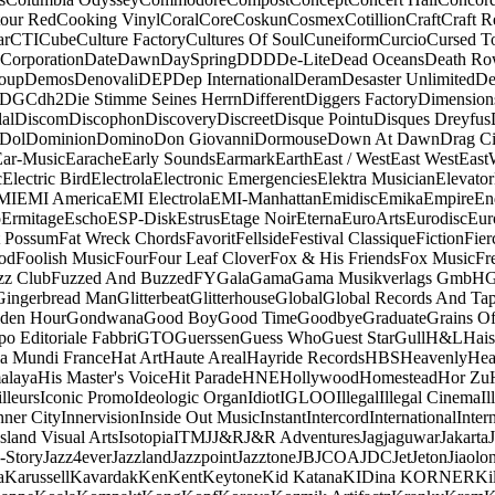
our Red
Cooking Vinyl
Coral
Core
Coskun
Cosmex
Cotillion
Craft
Craft R
ar
CTI
Cube
Culture Factory
Cultures Of Soul
Cuneiform
Curcio
Cursed T
 Corporation
Date
Dawn
DaySpring
DDD
De-Lite
Dead Oceans
Death R
oup
Demos
Denovali
DEP
Dep International
Deram
Desaster Unlimited
De
DGC
dh2
Die Stimme Seines Herrn
Different
Diggers Factory
Dimension
al
Discom
Discophon
Discovery
Discreet
Disque Pointu
Disques Dreyfus
Dol
Dominion
Domino
Don Giovanni
Dormouse
Down At Dawn
Drag Ci
Ear-Music
Earache
Early Sounds
Earmark
Earth
East / West
East West
East
c
Electric Bird
Electrola
Electronic Emergencies
Elektra Musician
Elevator
MI
EMI America
EMI Electrola
EMI-Manhattan
Emidisc
Emika
Empire
En
o
Ermitage
Escho
ESP-Disk
Estrus
Etage Noir
Eterna
EuroArts
Eurodisc
Eur
t Possum
Fat Wreck Chords
Favorit
Fellside
Festival Classique
Fiction
Fier
od
Foolish Music
Four
Four Leaf Clover
Fox & His Friends
Fox Music
Fr
zz Club
Fuzzed And Buzzed
FY
Gala
Gama
Gama Musikverlags GmbH
Gingerbread Man
Glitterbeat
Glitterhouse
Global
Global Records And Ta
den Hour
Gondwana
Good Boy
Good Time
Goodbye
Graduate
Grains O
o Editoriale Fabbri
GTO
Guerssen
Guess Who
Guest Star
Gull
H&L
Hais
a Mundi France
Hat Art
Haute Areal
Hayride Records
HBS
Heavenly
Hea
alaya
His Master's Voice
Hit Parade
HNE
Hollywood
Homestead
Hor Zu
lleurs
Iconic Promo
Ideologic Organ
Idiot
IGLOO
Illegal
Illegal Cinema
Il
nner City
Innervision
Inside Out Music
Instant
Intercord
International
Inter
Island Visual Arts
Isotopia
ITM
J
J&R
J&R Adventures
Jagjaguwar
Jakarta
-Story
Jazz4ever
Jazzland
Jazzpoint
Jazztone
JB
JCOA
JDC
Jet
Jeton
Jiaolo
a
Karussell
Kavardak
Ken
Kent
Keytone
Kid Katana
KIDina KORNER
Ki