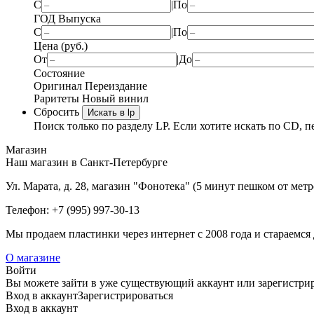
С
|
По
ГОД Выпуска
С
|
По
Цена (руб.)
От
|
До
Состояние
Оригинал
Переиздание
Раритеты
Новый винил
Сбросить
Искать в lp
Поиск только по разделу LP. Если хотите искать по CD, п
Магазин
Наш магазин в Санкт-Петербурге
Ул. Марата, д. 28, магазин "Фонотека" (5 минут пешком от мет
Телефон: +7 (995) 997-30-13
Мы продаем пластинки через интернет c 2008 года и стараемся 
О магазине
Войти
Вы можете зайти в уже существующий аккаунт или зарегистриро
Вход
в аккаунт
Зарегистрироваться
Вход
в аккаунт