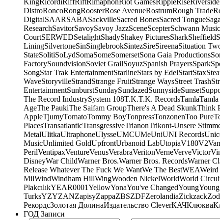
King
Ricordi
Riff
Rift
Rimaphon
Riot Games
Ripple
Rise
Riverside
Distro
Ronco
Rong
Rooster
Rose Avenue
Rostrum
Rough Trade
Ro
Digital
SAAR
SABA
Sackville
Sacred Bones
Sacred Tongue
Sag
Research
Savitor
Savoy
Savoy Jazz
Scene
Scepter
Schwann Music
Court
SERWED
Setalight
Shady
Shakey Pictures
Shark
Sheffield
S
Lining
Silvertone
Sin
Singlebrook
Sintez
Sire
Sireena
Situation Tw
State
Soliti
SoLyd
Soma
Some
Somerset
Sona Gaia Productions
So
Factory
Soundvision
Soviet Grail
Soyuz
Spanish Prayers
Spark
Sp
Song
Star Trak Entertainment
Starline
Stars by Edel
Start
Stax
Ste
Wave
Storyville
Strand
Strange Fruit
Strange Ways
Street Trash
St
Entertainment
Sunburst
Sunday
Sundazed
Sunnyside
Sunset
Suppo
The Record Industry
System 108
T.K.
T.K. Records
Tamla
Tamla
Age
The Pauki
The Saifam Group
There's A Dead Skunk
Think 
Apple
Tjumy
Tomato
Tommy Boy
Tonpress
Tonzonen
Too Pure
T
Places
Transatlantic
Transgressive
Trianon
Trikont-Unsere Stimm
Metal
Ulitka
Ultraphone
Ulysse
UMC
UMe
Uni
UNI Records
Unic
Music
Unlimited Gold
Upfront
Urbanoid Lab
Utopia
V180
V2
Van
Peril
Ventipax
Venture
Venus
Verabra
Veriton
Verne
Verve
Victor
Vi
Disney
War Child
Warner Bros.
Warner Bros. Records
Warner Cl
Release Whatever The Fuck We Want
We The Best
WEA
Weird
Mil
Wind
Windham Hill
Wing
Wooden Nickel
World
World Circui
Plakcılık
YEAR0001
Yellow
Yona
You've Changed
Young
Young
Turks
YZY
ZAN
Zapisy
Zappa
ZBS
ZDF
Zerolandia
Zickzack
Zod
Рекордс
Золотая Долина
Издательство Clever
КАЧ
Клюква
К
ГОД Записи