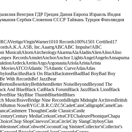
разилия
Венгрия
ГДР
Греция
Дания
Европа
Израиль
Индия
умыния
Сербия
Словения
СССР
Тайвань
Турция
Финляндия
e
RCA
Vertigo
Virgin
Warner
10
10 Records
100%
1501 Certified
17
ords
A.K.A.
A5B, Inc.
Aaarrg
ABC
ABC Impulse!
ABC
ni Musicali
Ahorn
Aircheology
Akarma
Ala
Aladin
Alien
Aliso
Aliso
mpex Records
Amulet
Anchor
Anchor Lights
Angel
Angelo
Annapurna
uktion
Ardeck
Areito
Argo
Argonauta
Ariola
Arista
Arista
 Movies
ATCO
Atlantic 75
Atlantic Curve
Atlas
Atlas
bylon
Bacillus
Back On Black
Backstreet
Bad
Bad Boy
Bad Boy
Be With Records
Be! Jazz
Bear
Berton
Beserkley
Bethlehem
Better Noise
Beyond
Beyond The
ack And Blue
Black Cat
Black Forum
Black Jazz
Black Lion
Black
lver
Blue Sky
Blue Thumb
Bluebird
Blues
ch Music
Brave
Bridge Nine Records
Bright Midnight Archives
British
ch
Button Nose
BYG
C.B.R.
C/Z
C5
Cadet
Cain
Calligraph
Camel
Can-
anca
Cashmere Thoughts
Castle Classics
Castle
entury
Century Media
Cerkon
Cetra
CFE
ChaleurePhonique
Chapa
Choice
Chop Shop
Cinevox
Circa
Circle
City Slang
Cityboy
Clan
blestone
Cobra
Cobweb
Coconut
Cog Sinister
Collector's
Collector's
d
Concord Bicycle
Concord Jazz
Concorde
Congo