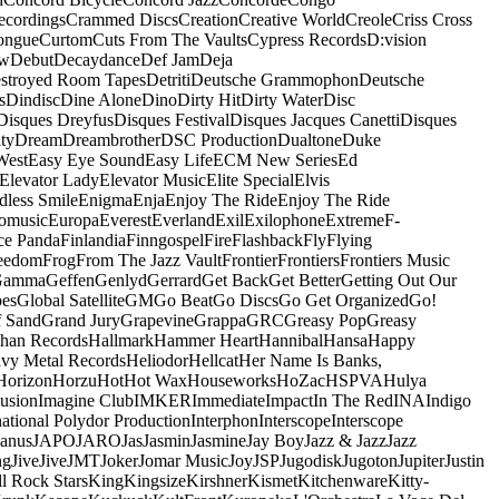
ecordings
Crammed Discs
Creation
Creative World
Creole
Criss Cross
ongue
Curtom
Cuts From The Vaults
Cypress Records
D:vision
ow
Debut
Decaydance
Def Jam
Deja
stroyed Room Tapes
Detriti
Deutsche Grammophon
Deutsche
s
Dindisc
Dine Alone
Dino
Dirty Hit
Dirty Water
Disc
Disques Dreyfus
Disques Festival
Disques Jacques Canetti
Disques
ty
Dream
Dreambrother
DSC Production
Dualtone
Duke
West
Easy Eye Sound
Easy Life
ECM New Series
Ed
Elevator Lady
Elevator Music
Elite Special
Elvis
dless Smile
Enigma
Enja
Enjoy The Ride
Enjoy The Ride
omusic
Europa
Everest
Everland
Exil
Exilophone
Extreme
F-
ce Panda
Finlandia
Finngospel
Fire
Flashback
Fly
Flying
eedom
Frog
From The Jazz Vault
Frontier
Frontiers
Frontiers Music
Gamma
Geffen
Genlyd
Gerrard
Get Back
Get Better
Getting Out Our
pes
Global Satellite
GM
Go Beat
Go Discs
Go Get Organized
Go!
f Sand
Grand Jury
Grapevine
Grappa
GRC
Greasy Pop
Greasy
han Records
Hallmark
Hammer Heart
Hannibal
Hansa
Happy
vy Metal Records
Heliodor
Hellcat
Her Name Is Banks,
Horizon
Horzu
Hot
Hot Wax
Houseworks
HoZac
HSPVA
Hulya
lusion
Imagine Club
IMKER
Immediate
Impact
In The Red
INA
Indigo
national Polydor Production
Interphon
Interscope
Interscope
Janus
JAPO
JARO
Jas
Jasmin
Jasmine
Jay Boy
Jazz & Jazz
Jazz
ng
Jive
Jive
JMT
Joker
Jomar Music
Joy
JSP
Jugodisk
Jugoton
Jupiter
Justin
ll Rock Stars
King
Kingsize
Kirshner
Kismet
Kitchenware
Kitty-