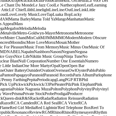
runk
Kscope
Kuckuck
KultFront
Kuroneko
L'Orchestra
La Voce Del
Le Chant Du Monde
Le Jazz Cool
Le Narthecophore
Leaf
Learning
 Attic
Lil' Chief
Lilith
Limelight
Line
Line/OutLine
Link
Little
Loud
Love
Lovely Music
LoveTap
Luaka Bop
Lucky
MAM
Mama Barley
Mama Told Ya
Mango
Manhattan
Manic
s Appeal
Mass
ga
Megafon
Melodia
Melodia
s
Metalville
Metro-Goldwyn-Mayer
Metronome
Metronome
ive
Mister Chand
MixCult
MJJ
MMi
MMO
Modern
Modern Obscure
ncrest
Moondisc
More Love
Moroz
Mosaic
Mother
c For Pleasure
Music From Memory
Music Minus One
Music Of
5MD
NABEL
Napalm
Nashboro
Nasoni
Negram
Negusa
ice Guys
Nice Life
Nikitin Music Group
Ninja Tune
No
clear Blast
Null Corporation
Number One Essentials
Numero
 Little Indian
One More Martyr
Opal
Open
Open Bar
ine
Outer Battery
Outsider
Ovation
Overseas
Owl
Oyster
Pablo
Pablo
ma
Panton
Papagayo
Paranoid
Paranoid Records
Paris Album
Parlophone
U
Penny Farthing
Pepita
Periodica
pgLang
PGP RTB
Phil
Pick Up
Pickwick
Pickwick/33
Pie
Pieater
Pilz
Pink Elephant
Pink
agrania
Polskie Nagrania Muza
Polton
Polyphon
Polyvinyl
Polyvinyl
y Wave
Prisma
Private Stock
Probe
Prodigal
Producer
ck
Queen-disk
R&S
Racket
Radar
Radiation Reissues
Radiation
a
Razor
RCA Camden
RCA Red Seal
RCA Victor
RCA
Flame
Red Girl Media
Red Lightnin'
Red Telephone Box
Reel To
epublic
Resonance
Review
RGM
Rhino
Rhino
Rhymesayers
Rhythm