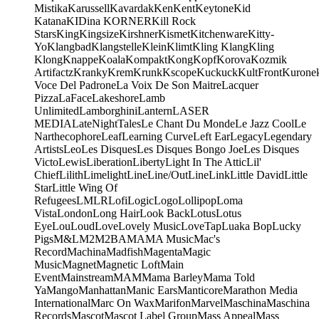
Mistika
Karussell
Kavardak
Ken
Kent
Keytone
Kid
Katana
KIDina KORNER
Kill Rock
Stars
King
Kingsize
Kirshner
Kismet
Kitchenware
Kitty-
Yo
Klangbad
Klangstelle
Klein
Klimt
Kling Klang
Kling
Klong
Knappe
Koala
Kompakt
Kong
Kopf
Korova
Kozmik
Artifactz
Kranky
Krem
Krunk
Kscope
Kuckuck
KultFront
Kurone
Voce Del Padrone
La Voix De Son Maitre
Lacquer
Pizza
LaFace
Lakeshore
Lamb
Unlimited
Lamborghini
Lantern
LASER
MEDIA
LateNightTales
Le Chant Du Monde
Le Jazz Cool
Le
Narthecophore
Leaf
Learning Curve
Left Ear
Legacy
Legendary
Artists
Leo
Les Disques
Les Disques Bongo Joe
Les Disques
Victo
Lewis
Liberation
Liberty
Light In The Attic
Lil'
Chief
Lilith
Limelight
Line
Line/OutLine
Link
Little David
Little
Star
Little Wing Of
Refugees
LMLR
Lofi
Logic
Logo
Lollipop
Loma
Vista
London
Long Hair
Look Back
Lotus
Lotus
Eye
Lou
Loud
Love
Lovely Music
LoveTap
Luaka Bop
Lucky
Pigs
M&L
M2
M2BA
MA
MA Music
Mac's
Record
Machina
Madfish
Magenta
Magic
Music
Magnet
Magnetic Loft
Main
Event
Mainstream
MAM
Mama Barley
Mama Told
Ya
Mango
Manhattan
Manic Ears
Manticore
Marathon Media
International
Marc On Wax
Marifon
Marvel
Maschina
Maschina
Records
Mascot
Mascot Label Group
Mass Appeal
Mass