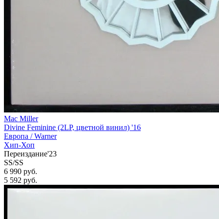
Mac Miller
Divine Feminine (2LP, цветной винил) '16
Европа /
Warner
Хип-Хоп
Переиздание'23
SS/SS
6 990 руб.
5 592
руб.