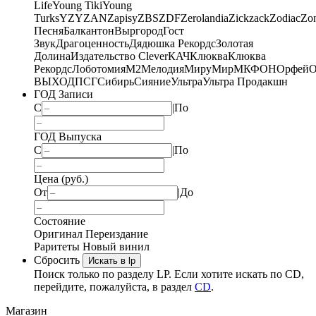
Life
Young Tiki
Young
Turks
YZY
ZAN
Zapisy
ZBS
ZDF
Zerolandia
Zickzack
Zodiac
Zo
Песня
Балкантон
Выргород
Гост
Звук
Драгоценность
Дядюшка Рекордс
Золотая
Долина
Издательство Clever
КАЧ
Клюква
Клюква
Рекордс
Лоботомия
М2
Мелодия
МируМир
МКФОН
Орфей
О
ВЫХОД
ПСГ
Сибирь
Сияние
Ультра
Ультра Продакшн
ГОД Записи
С
|
По
ГОД Выпуска
С
|
По
Цена (руб.)
От
|
До
Состояние
Оригинал
Переиздание
Раритеты
Новый винил
Сбросить
Искать в lp
Поиск только по разделу LP. Если хотите искать по CD,
перейдите, пожалуйста, в раздел
CD
.
Магазин