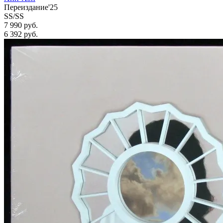
Переиздание'25
SS/SS
7 990 руб.
6 392
руб.