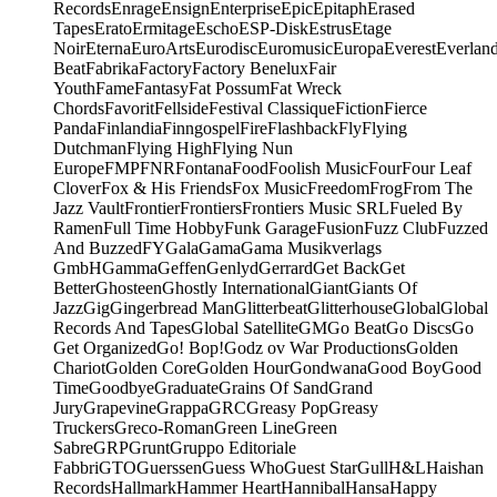
Records
Enrage
Ensign
Enterprise
Epic
Epitaph
Erased
Tapes
Erato
Ermitage
Escho
ESP-Disk
Estrus
Etage
Noir
Eterna
EuroArts
Eurodisc
Euromusic
Europa
Everest
Everlan
Beat
Fabrika
Factory
Factory Benelux
Fair
Youth
Fame
Fantasy
Fat Possum
Fat Wreck
Chords
Favorit
Fellside
Festival Classique
Fiction
Fierce
Panda
Finlandia
Finngospel
Fire
Flashback
Fly
Flying
Dutchman
Flying High
Flying Nun
Europe
FMP
FNR
Fontana
Food
Foolish Music
Four
Four Leaf
Clover
Fox & His Friends
Fox Music
Freedom
Frog
From The
Jazz Vault
Frontier
Frontiers
Frontiers Music SRL
Fueled By
Ramen
Full Time Hobby
Funk Garage
Fusion
Fuzz Club
Fuzzed
And Buzzed
FY
Gala
Gama
Gama Musikverlags
GmbH
Gamma
Geffen
Genlyd
Gerrard
Get Back
Get
Better
Ghosteen
Ghostly International
Giant
Giants Of
Jazz
Gig
Gingerbread Man
Glitterbeat
Glitterhouse
Global
Global
Records And Tapes
Global Satellite
GM
Go Beat
Go Discs
Go
Get Organized
Go! Bop!
Godz ov War Productions
Golden
Chariot
Golden Core
Golden Hour
Gondwana
Good Boy
Good
Time
Goodbye
Graduate
Grains Of Sand
Grand
Jury
Grapevine
Grappa
GRC
Greasy Pop
Greasy
Truckers
Greco-Roman
Green Line
Green
Sabre
GRP
Grunt
Gruppo Editoriale
Fabbri
GTO
Guerssen
Guess Who
Guest Star
Gull
H&L
Haishan
Records
Hallmark
Hammer Heart
Hannibal
Hansa
Happy