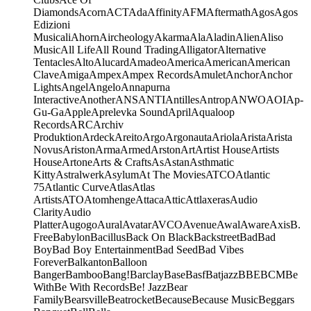
Diamonds
Acorn
ACT
Ada
Affinity
AFM
Aftermath
Agos
Agos
Edizioni
Musicali
Ahorn
Aircheology
Akarma
Ala
Aladin
Alien
Aliso
Music
All Life
All Round Trading
Alligator
Alternative
Tentacles
Alto
Alucard
Amadeo
America
American
American
Clave
Amiga
Ampex
Ampex Records
Amulet
Anchor
Anchor
Lights
Angel
Angelo
Annapurna
Interactive
Another
ANS
ANTI
Antilles
Antrop
ANWO
AOI
Ap-
Gu-Ga
Apple
Aprelevka Sound
April
Aqualoop
Records
ARC
Archiv
Produktion
Ardeck
Areito
Argo
Argonauta
Ariola
Arista
Arista
Novus
Ariston
Arma
Armed
Arston
Art
Artist House
Artists
House
Artone
Arts & Crafts
As
Astan
Asthmatic
Kitty
Astralwerk
Asylum
At The Movies
ATCO
Atlantic
75
Atlantic Curve
Atlas
Atlas
Artists
ATO
Atomhenge
Attaca
Attic
Attlaxeras
Audio
Clarity
Audio
Platter
Augogo
Aural
Avatar
AVCO
Avenue
Awal
Aware
Axis
B.
Free
Babylon
Bacillus
Back On Black
Backstreet
Bad
Bad
Boy
Bad Boy Entertainment
Bad Seed
Bad Vibes
Forever
Balkanton
Balloon
Banger
Bamboo
Bang!
Barclay
Base
Basf
Batjazz
BBE
BCM
Be
With
Be With Records
Be! Jazz
Bear
Family
Bearsville
Beatrocket
Because
Because Music
Beggars