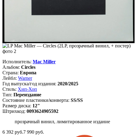
Исполнитель:
Mac Miller
Альбом:
Circles
Страна:
Европа
Лейбл:
Warner
Год выпуска/год издания:
2020/2025
Стиль:
Хип-Хоп
Тип:
Переиздание
Состояние пластинки/конверта:
SS/SS
Размер диска:
12"
Штрихкод:
0093624905592
прозрачный винил, лимитированное издание
6 392
руб.
7 990 руб.