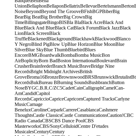
Banquet
Bell
Bella
Union
Bellaphon
Bellapon
Bellatrix
Bellevue
Bertelsmann
Berton
Noise
Beyond
Beyond The Groove
BFish
BGP
Biber
Big
Bear
Big Beat
Big Brother
Big Crown
Big
Time
Billingsgate
Bingo
BIS
Bla Bla
Black Acre
Black And
Blue
Black And Blue
Black Cat
Black Forum
Black Jazz
Black
Lion
Black Screen
Black
Truffle
Blackened
Blackground
Blackhawk
Blackwood
Blanco
Y Negro
Blind Pig
Blow Up
Blue Horizon
Blue Moon
Blue
Silver
Blue Sky
Blue Thumb
Bluebird
Blues
Encore
BMG
Boardwalk
Bomba
Bomba Music
Bon
Air
Boplicity
Born Bad
Boston International
Boulevard
Brain
Crusher
Brainfeeder
Branch Music
Brave
Bridge Nine
Records
Bright Midnight Archives
British
Grove
Broma16
Bronze
Brownswood
BRS
Brunswick
Brutalist
Bt
Records
Buk
Bureau B
Burning Sounds
Bushbranch
Button
Nose
BYG
C.B.R.
C/Z
C5
Cadet
Cain
Calligraph
Camel
Can-
Am
Candid
Capitol
Records
Capriccio
Caprice
Capricorn
Captured Tracks
Carlyne
Music
Carnage
Benelux
Caroline
Carpark
Carrere
Casablanca
Cashmere
Thoughts
Castle Classics
Castle Communications
Caution!
CBC
Radio Canada
CBS
CBS Dance Pool
CBS
Masterworks
CBS/Sony
Celluloid
Centre D'etudes
Musicales
Century
Century