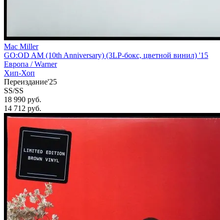
Mac Miller
GO:OD AM (10th Anniversary) (3LP-бокс, цветной винил) '15
Европа /
Warner
Хип-Хоп
Переиздание'25
SS/SS
18 990 руб.
14 712
руб.