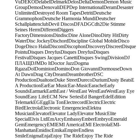
Vu
DEKO
Delabel
Delmark
Delos
Delta
Demon
Demon Music
Group
Demos
Denovali
DEP
Dep International
Deram
Desaster
Unlimited
Destroyed Room Tapes
Detriti
Deutsche
Grammophon
Deutsche Harmonia Mundi
Deutscher
Schallplattenclub
Devil Discos
DFA
DGC
dh2
Die Stimme
Seines Herrn
Different
Diggers
Factory
Dimensions
Dindisc
Dine Alone
Dino
Dirty Hit
Dirty
Water
Disc Jockey
Dischord
Discipline Global Mobile
Disco
Doge
Disco Halal
Discom
Discophon
Discovery
Discreet
Disque
Pointu
Disques Dreyfus
Disques Dreyfus
Disques
Festival
Disques Jacques Canetti
Disques Swing
Division
DJ
ПЛАЩ
DJM
Do It
Doctor Jazz
Dogma
Rgaza
Dol
Dominion
Domino
Don Giovanni
Dormouse
Down
At Dawn
Drag City
Dream
Dreambrother
DSC
Production
Dualtone
Duke Street
Dureco
Durium
Dusty Beats
E
A Production
Ear
Ear Music
Ear-Music
Earache
Early
Sounds
Earmark
Earth
East / West
East West
EastWest
Easy Eye
Sound
Easy Life
ECM New Series
Ed Banger
Edel
Edition
Telemark
EG
Egg
Ela Ton
Electrecord
Electric
Electric
Bird
Electrola
Electronic Emergencies
Elektra
Musician
Elevator
Elevator Lady
Elevator Music
Elite
Special
Elvis Ltd
EmArcy
Embassy
Ember
Embryo
Emerald
Gem
Emergency
EMI
EMI America
EMI Electrola
EMI-
Manhattan
Emidisc
Emika
Empire
Endless
Smile
Enigma
Enja
Enjoy The Ride
Enjoy The Ride