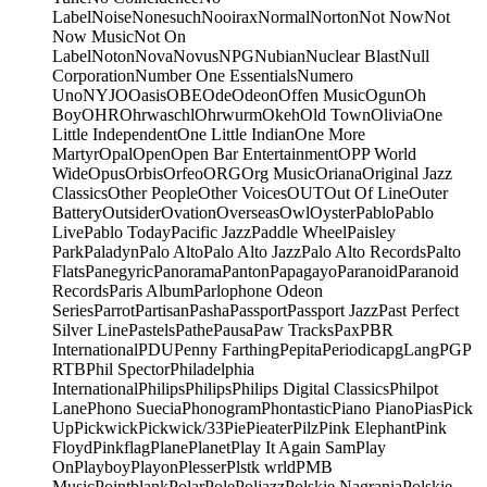
Label
Noise
Nonesuch
Nooirax
Normal
Norton
Not Now
Not
Now Music
Not On
Label
Noton
Nova
Novus
NPG
Nubian
Nuclear Blast
Null
Corporation
Number One Essentials
Numero
Uno
NYJO
Oasis
OBE
Ode
Odeon
Offen Music
Ogun
Oh
Boy
OHR
Ohrwaschl
Ohrwurm
Okeh
Old Town
Olivia
One
Little Independent
One Little Indian
One More
Martyr
Opal
Open
Open Bar Entertainment
OPP World
Wide
Opus
Orbis
Orfeo
ORG
Org Music
Oriana
Original Jazz
Classics
Other People
Other Voices
OUT
Out Of Line
Outer
Battery
Outsider
Ovation
Overseas
Owl
Oyster
Pablo
Pablo
Live
Pablo Today
Pacific Jazz
Paddle Wheel
Paisley
Park
Paladyn
Palo Alto
Palo Alto Jazz
Palo Alto Records
Palto
Flats
Panegyric
Panorama
Panton
Papagayo
Paranoid
Paranoid
Records
Paris Album
Parlophone Odeon
Series
Parrot
Partisan
Pasha
Passport
Passport Jazz
Past Perfect
Silver Line
Pastels
Pathe
Pausa
Paw Tracks
Pax
PBR
International
PDU
Penny Farthing
Pepita
Periodica
pgLang
PGP
RTB
Phil Spector
Philadelphia
International
Philips
Philips
Philips Digital Classics
Philpot
Lane
Phono Suecia
Phonogram
Phontastic
Piano Piano
Pias
Pick
Up
Pickwick
Pickwick/33
Pie
Pieater
Pilz
Pink Elephant
Pink
Floyd
Pinkflag
Plane
Planet
Play It Again Sam
Play
On
Playboy
Playon
Plesser
Plstk wrld
PMB
Music
Pointblank
Polar
Pole
Poljazz
Polskie Nagrania
Polskie