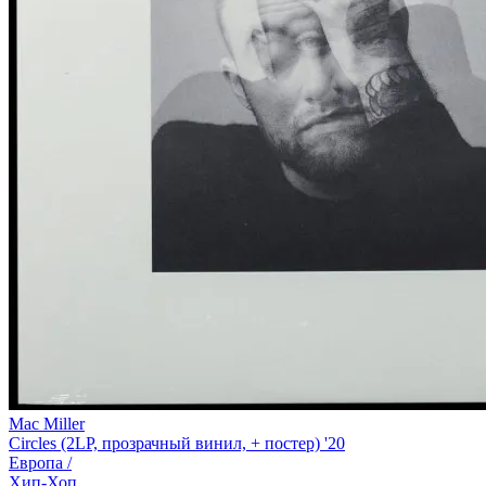
Mac Miller
Circles (2LP, прозрачный винил, + постер) '20
Европа /
Хип-Хоп