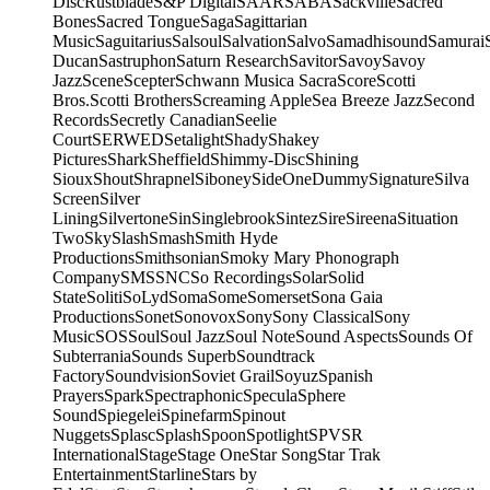
Disc
Rustblade
S&P Digital
SAAR
SABA
Sackville
Sacred
Bones
Sacred Tongue
Saga
Sagittarian
Music
Saguitarius
Salsoul
Salvation
Salvo
Samadhisound
Samurai
Ducan
Sastruphon
Saturn Research
Savitor
Savoy
Savoy
Jazz
Scene
Scepter
Schwann Musica Sacra
Score
Scotti
Bros.
Scotti Brothers
Screaming Apple
Sea Breeze Jazz
Second
Records
Secretly Canadian
Seelie
Court
SERWED
Setalight
Shady
Shakey
Pictures
Shark
Sheffield
Shimmy-Disc
Shining
Sioux
Shout
Shrapnel
Siboney
SideOneDummy
Signature
Silva
Screen
Silver
Lining
Silvertone
Sin
Singlebrook
Sintez
Sire
Sireena
Situation
Two
Sky
Slash
Smash
Smith Hyde
Productions
Smithsonian
Smoky Mary Phonograph
Company
SMS
SNC
So Recordings
Solar
Solid
State
Soliti
SoLyd
Soma
Some
Somerset
Sona Gaia
Productions
Sonet
Sonovox
Sony
Sony Classical
Sony
Music
SOS
Soul
Soul Jazz
Soul Note
Sound Aspects
Sounds Of
Subterrania
Sounds Superb
Soundtrack
Factory
Soundvision
Soviet Grail
Soyuz
Spanish
Prayers
Spark
Spectraphonic
Specula
Sphere
Sound
Spiegelei
Spinefarm
Spinout
Nuggets
Splasc
Splash
Spoon
Spotlight
SPV
SR
International
Stage
Stage One
Star Song
Star Trak
Entertainment
Starline
Stars by