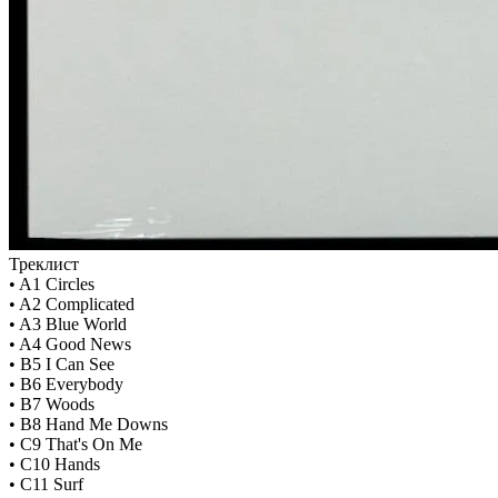
Треклист
• A1 Circles
• A2 Complicated
• A3 Blue World
• A4 Good News
• B5 I Can See
• B6 Everybody
• B7 Woods
• B8 Hand Me Downs
• C9 That's On Me
• C10 Hands
• C11 Surf